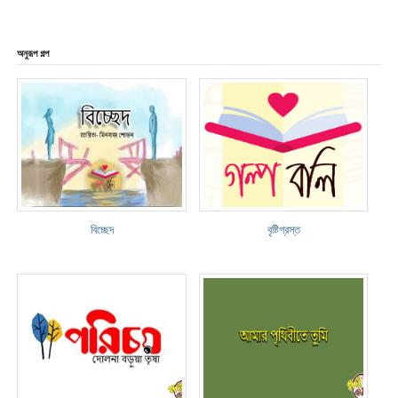
অনুরূপ গল্প
বিচ্ছেদ
বৃষ্টিগ্রস্ত