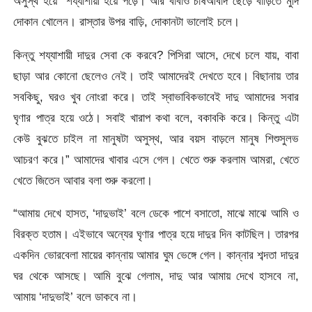
অসুস্থ হয়ে শয্যাশায়ী হয়ে পড়ে। আর বাবাও চাষআবাদ ছেড়ে বাড়িতে মুদি
দোকান খোলেন। রাস্তার উপর বাড়ি, দোকানটা ভালোই চলে।
কিন্তু শয্যাশায়ী দাদুর সেবা কে করবে? পিসিরা আসে, দেখে চলে যায়, বাবা
ছাড়া আর কোনো ছেলেও নেই। তাই আমাদেরই দেখতে হবে। বিছানায় তার
সবকিছু, ঘরও খুব নোংরা করে। তাই স্বাভাবিকভাবেই দাদু আমাদের সবার
ঘৃণার পাত্র হয়ে ওঠে। সবাই খারাপ কথা বলে, বকাবকি করে। কিন্তু এটা
কেউ বুঝতে চাইল না মানুষটা অসুস্থ, আর বয়স বাড়লে মানুষ শিশুসুলভ
আচরণ করে।” আমাদের খাবার এসে গেল। খেতে শুরু করলাম আমরা, খেতে
খেতে জিতেন আবার বলা শুরু করলো।
“আমায় দেখে হাসত, ‘দাদুভাই’ বলে ডেকে পাশে বসাতো, মাঝে মাঝে আমি ও
বিরক্ত হতাম। এইভাবে অন্যের ঘৃণার পাত্র হয়ে দাদুর দিন কাটছিল। তারপর
একদিন ভোরবেলা মায়ের কান্নায় আমার ঘুম ভেঙ্গে গেল। কান্নার শব্দতা দাদুর
ঘর থেকে আসছে। আমি বুঝে গেলাম, দাদু আর আমায় দেখে হাসবে না,
আমায় ‘দাদুভাই’ বলে ডাকবে না।