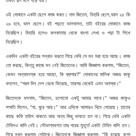
একটা গল্প মনে পড়ে যায়।
ওই দোকানে একটা ছেলে কাজ করত। নাম জিতেন, বিহারি ছেলে,বয়স ২৫ কি
২৬ হবে, ভাল ছেলে। বই পড়তে ভালবাসত, তাই বইয়ের দোকানে কাজ
নিয়েছিল। বিহারি হলেও কলকাতায় থেকে বাংলা লেখা ও পড়া টা শিখে
নিয়েছিল।
একদিন একটা বইয়ের সন্ধান করতে গিয়ে দেখি সে মন মরা হয়ে আছে। কাজ
তো করছে, কিন্তু কাজে মন নেই জিতেনের। আমি জিজ্ঞাসা করলাম, “জিতেন,
কেমন অন্যমনস্ক হয়ে আছো, কি ব্যাপার?” দোকানের মালিক অজয় কাকু
বললেন, “পরশু দিন দেশ থেকে ফিরেছে, তারপর থেকেই এমন অবস্থা।”
জিতেনকে বললাম, “জিতেন, চলোতো একটু আমার সাথে।” অজয় কাকুও
সম্মতি দিলেন, “যা, ঘুরে আয়।” আর এদিকে আমারও খিদে পেয়েছে। হাতের
কাছে কফি হাউস থাকতে আর অন্য কিছু ভাবতে হল না। গিয়ে দেখি একটা
টেবিলও খালি নেই। সৌভাগ্যবশত তার পরের মুহূর্তে একটা টেবিল খালি হল।
গিয়ে দখল করলাম সেটাকে। জিতেনকে জিজ্ঞাসা করলাম, “কি হয়েছে বলো