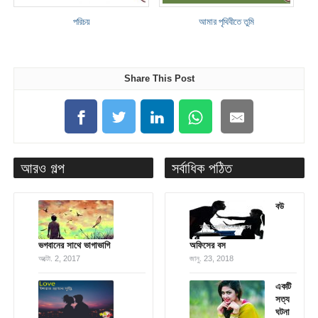
পরিচয়
আমার পৃথিবীতে তুমি
Share This Post
আরও গল্প
সর্বাধিক পঠিত
বউ
ভগবানের সাথে ভাগাভাগি
অফিসের বস
অক্টো. 2, 2017
জানু. 23, 2018
একটি
সত্য
ঘটনা