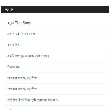
নতুন গল্প
বন্ধন Ties Story
দেখতে চাই শেষের সমাধান
কালরাত্রি
একটি ফেসবুক ও রাজার ছোট মেয়ে।
বিষন্ন রাত
আশঙ্কা থাকবে, তবু জীবন
আশঙ্কা থাকবে, তবু জীবন
প্রতিবার শীতে ভিজে তুমি জ্যোস্না হয়ে যাও