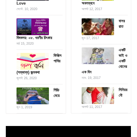
Love
অবলম্বনে
সেপ্টে. 10, 2020
আগস্ট 12, 2017
বাসর
রাত
বিষবলয়: ০৮. ধরণীর চিৎকার
জুন 17, 2017
মার্চ 15, 2020
একটি
ফিনিক্স
ভাই ও
পাখির
একটি
বোনের
এক দিন
(সম্ভাব্য) জন্মকথা
নভে. 19, 2017
জুলাই 26, 2020
সিনিয়র
পিচ্চি
বৌ
মেয়ে
আগস্ট 11, 2017
জুন 1, 2019