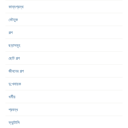
কাব্যগ্রন্থ
কৌতুক
গল্প
ছড়াসমূহ
ছোট গল্প
জীবনের গল্প
দু:খদায়ক
ধর্মীয়
প্রবন্ধ
ফ্যান্টাসি