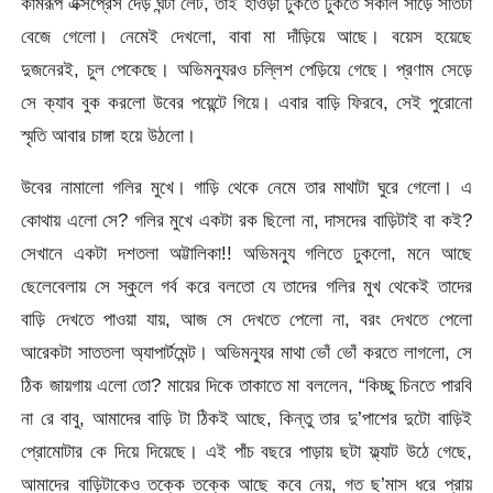
কামরূপ এক্সপ্রেস দেড় ঘন্টা লেট, তাই হাওড়া ঢুকতে ঢুকতে সকাল সাড়ে সাতটা
বেজে গেলো। নেমেই দেখলো, বাবা মা দাঁড়িয়ে আছে। বয়েস হয়েছে
দুজনেরই, চুল পেকেছে। অভিমন্যুরও চল্লিশ পেড়িয়ে গেছে। প্রণাম সেড়ে
সে ক্যাব বুক করলো উবের পয়েন্টে গিয়ে। এবার বাড়ি ফিরবে, সেই পুরোনো
স্মৃতি আবার চাঙ্গা হয়ে উঠলো।
উবের নামালো গলির মুখে। গাড়ি থেকে নেমে তার মাথাটা ঘুরে গেলো। এ
কোথায় এলো সে? গলির মুখে একটা রক ছিলো না, দাসদের বাড়িটাই বা কই?
সেখানে একটা দশতলা অট্টালিকা!! অভিমন্যু গলিতে ঢুকলো, মনে আছে
ছেলেবেলায় সে স্কুলে গর্ব করে বলতো যে তাদের গলির মুখ থেকেই তাদের
বাড়ি দেখতে পাওয়া যায়, আজ সে দেখতে পেলো না, বরং দেখতে পেলো
আরেকটা সাততলা অ্যাপার্টমেন্ট। অভিমন্যুর মাথা ভোঁ ভোঁ করতে লাগলো, সে
ঠিক জায়গায় এলো তো? মায়ের দিকে তাকাতে মা বললেন, “কিচ্ছু চিনতে পারবি
না রে বাবু, আমাদের বাড়ি টা ঠিকই আছে, কিন্তু তার দু’পাশের দুটো বাড়িই
প্রোমোটার কে দিয়ে দিয়েছে। এই পাঁচ বছরে পাড়ায় ছটা ফ্ল্যাট উঠে গেছে,
আমাদের বাড়িটাকেও তক্কে তক্কে আছে কবে নেয়, গত ছ’মাস ধরে প্রায়