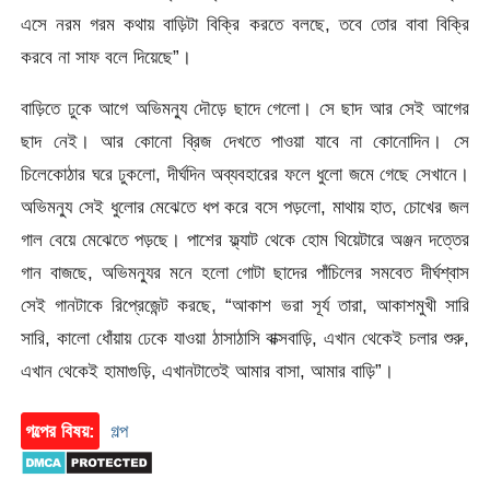
এসে নরম গরম কথায় বাড়িটা বিক্রি করতে বলছে, তবে তোর বাবা বিক্রি
করবে না সাফ বলে দিয়েছে”।
বাড়িতে ঢুকে আগে অভিমন্যু দৌড়ে ছাদে গেলো। সে ছাদ আর সেই আগের
ছাদ নেই। আর কোনো ব্রিজ দেখতে পাওয়া যাবে না কোনোদিন। সে
চিলেকোঠার ঘরে ঢুকলো, দীর্ঘদিন অব্যবহারের ফলে ধুলো জমে গেছে সেখানে।
অভিমন্যু সেই ধুলোর মেঝেতে ধপ করে বসে পড়লো, মাথায় হাত, চোখের জল
গাল বেয়ে মেঝেতে পড়ছে। পাশের ফ্ল্যাট থেকে হোম থিয়েটারে অঞ্জন দত্তের
গান বাজছে, অভিমন্যুর মনে হলো গোটা ছাদের পাঁচিলের সমবেত দীর্ঘশ্বাস
সেই গানটাকে রিপ্রেজেন্ট করছে, “আকাশ ভরা সূর্য তারা, আকাশমুখী সারি
সারি, কালো ধোঁয়ায় ঢেকে যাওয়া ঠাসাঠাসি বাক্সবাড়ি, এখান থেকেই চলার শুরু,
এখান থেকেই হামাগুড়ি, এখানটাতেই আমার বাসা, আমার বাড়ি”।
গল্পের বিষয়:
গল্প