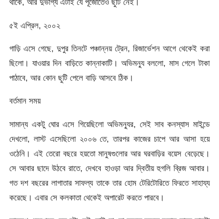
থাকে, আর দুর্ভাগ্য এটাই যে পূজোতেও ছুটি নেই।
৫ই এপ্রিল, ২০০২
গাড়ি এসে গেছে, দুপুর তিনটে পঞ্চান্নয় ট্রেন, রিজার্ভেশন আগে থেকেই করা
ছিলো। যাওয়ার দিন বাড়িতে কান্নাকাটি। অভিমন্যু বললো, মাস গেলে টাকা
পাঠাবে, আর কোন ছুটি পেলে বাড়ি আসবে ঠিক।
বর্তমান সময়
সামান্য একটু ঘোর এসে গিয়েছিলো অভিমন্যুর, সেই সাব কনস্যাস মাইন্ডে
দেখলো, লাস্ট এসেছিলো ২০০৬ তে, তারপর কাজের চাপে আর আসা হয়ে
ওঠেনি। এই তেরো বছরে হয়তো মানুষগুলোর আর ঘরবাড়ির বয়েস বেড়েছে।
সে আবার ছাদে উঠবে রাতে, দেখবে হাওড়া আর দ্বিতীয় হুগলি ব্রিজ আবার।
গত দশ বছরের লাগাতার সাফল্য তাকে তার হোম টেরিটোরিতে ফিরতে সাহায্য
করেছে। এবার সে কলকাতা থেকেই অপারেট করতে পারবে।