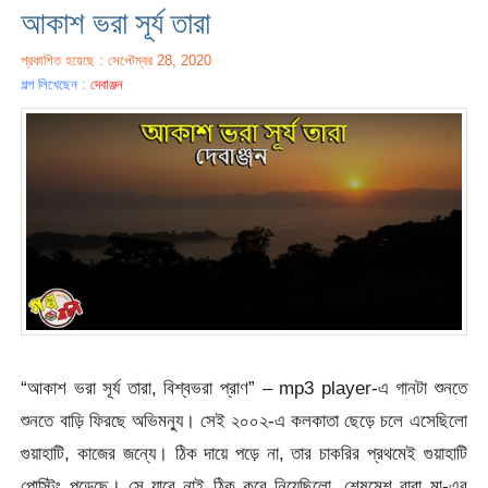
আকাশ ভরা সূর্য তারা
প্রকাশিত হয়েছে : সেপ্টেম্বর 28, 2020
গল্প লিখেছেন :
দেবাঞ্জন
“আকাশ ভরা সূর্য তারা, বিশ্বভরা প্রাণ” – mp3 player-এ গানটা শুনতে
শুনতে বাড়ি ফিরছে অভিমন্যু। সেই ২০০২-এ কলকাতা ছেড়ে চলে এসেছিলো
গুয়াহাটি, কাজের জন্যে। ঠিক দায়ে পড়ে না, তার চাকরির প্রথমেই গুয়াহাটি
পোস্টিং পড়েছে। সে যাবে নাই ঠিক করে নিয়েছিলো, শেষমেশ বাবা মা-এর