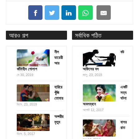
আরও গল্প
সর্বাধিক পঠিত
নীল
বউ
ডায়েরী
আর
কাঁটাহীন গোলাপ
অফিসের বস
মে 30, 2019
জানু. 23, 2018
হারিয়ে
একটি
খুঁজি
সত্য
তোমায়
ঘটনা
অবলম্বনে
ডিসে. 23, 2019
আগস্ট 12, 2017
অপ্সরীর
মৃত্যু
বাসর
রাত
ডিসে. 5, 2017