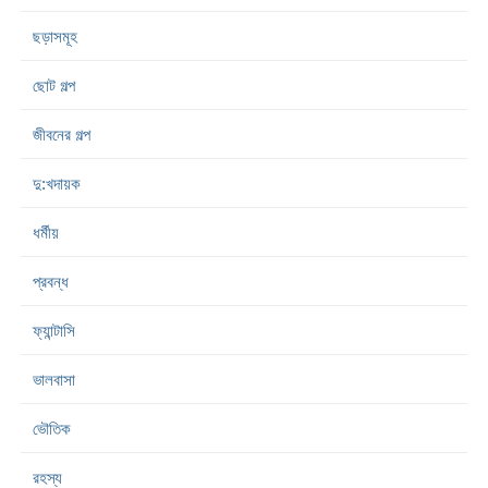
ছড়াসমূহ
ছোট গল্প
জীবনের গল্প
দু:খদায়ক
ধর্মীয়
প্রবন্ধ
ফ্যান্টাসি
ভালবাসা
ভৌতিক
রহস্য