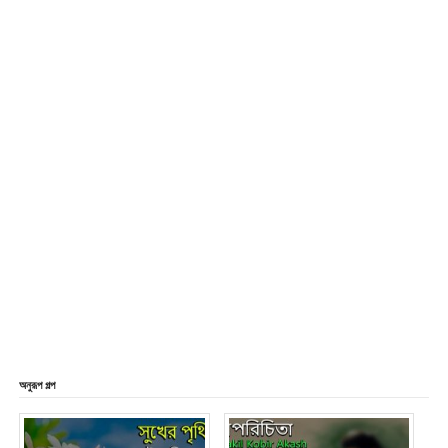
অনুরূপ গল্প