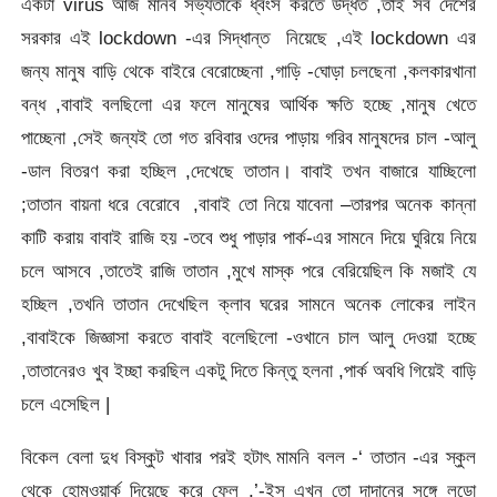
একটা virus আজ মানব সভ্যতাকে ধ্বংস করতে উদ্ধত ,তাই সব দেশের
সরকার এই lockdown -এর সিদ্ধান্ত নিয়েছে ,এই lockdown এর
জন্য মানুষ বাড়ি থেকে বাইরে বেরোচ্ছেনা ,গাড়ি -ঘোড়া চলছেনা ,কলকারখানা
বন্ধ ,বাবাই বলছিলো এর ফলে মানুষের আর্থিক ক্ষতি হচ্ছে ,মানুষ খেতে
পাচ্ছেনা ,সেই জন্যই তো গত রবিবার ওদের পাড়ায় গরিব মানুষদের চাল -আলু
-ডাল বিতরণ করা হচ্ছিল ,দেখেছে তাতান। বাবাই তখন বাজারে যাচ্ছিলো
;তাতান বায়না ধরে বেরোবে ,বাবাই তো নিয়ে যাবেনা –তারপর অনেক কান্না
কাটি করায় বাবাই রাজি হয় -তবে শুধু পাড়ার পার্ক-এর সামনে দিয়ে ঘুরিয়ে নিয়ে
চলে আসবে ,তাতেই রাজি তাতান ,মুখে মাস্ক পরে বেরিয়েছিল কি মজাই যে
হচ্ছিল ,তখনি তাতান দেখেছিল ক্লাব ঘরের সামনে অনেক লোকের লাইন
,বাবাইকে জিজ্ঞাসা করতে বাবাই বলেছিলো -ওখানে চাল আলু দেওয়া হচ্ছে
,তাতানেরও খুব ইচ্ছা করছিল একটু দিতে কিন্তু হলনা ,পার্ক অবধি গিয়েই বাড়ি
চলে এসেছিল |
বিকেল বেলা দুধ বিস্কুট খাবার পরই হটাৎ মামনি বলল -‘ তাতান -এর স্কুল
থেকে হোমওয়ার্ক দিয়েছে করে ফেল ,’-ইস এখন তো দাদানের সঙ্গে লুডো