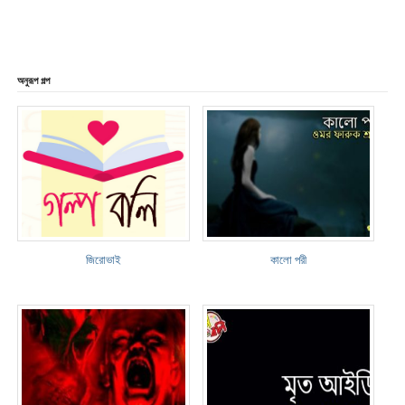
অনুরূপ গল্প
জিরোভাই
কালো পরী