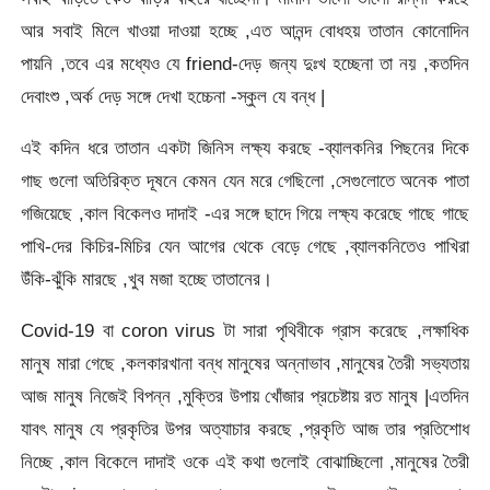
আর সবাই মিলে খাওয়া দাওয়া হচ্ছে ,এত আনন্দ বোধহয় তাতান কোনোদিন
পায়নি ,তবে এর মধ্যেও যে friend-দেড় জন্য দুঃখ হচ্ছেনা তা নয় ,কতদিন
দেবাংশু ,অর্ক দেড় সঙ্গে দেখা হচ্চেনা -স্কুল যে বন্ধ |
এই কদিন ধরে তাতান একটা জিনিস লক্ষ্য করছে -ব্যালকনির পিছনের দিকে
গাছ গুলো অতিরিক্ত দূষনে কেমন যেন মরে গেছিলো ,সেগুলোতে অনেক পাতা
গজিয়েছে ,কাল বিকেলও দাদাই -এর সঙ্গে ছাদে গিয়ে লক্ষ্য করেছে গাছে গাছে
পাখি-দের কিচির-মিচির যেন আগের থেকে বেড়ে গেছে ,ব্যালকনিতেও পাখিরা
উঁকি-ঝুঁকি মারছে ,খুব মজা হচ্ছে তাতানের।
Covid-19 বা coron virus টা সারা পৃথিবীকে গ্রাস করেছে ,লক্ষাধিক
মানুষ মারা গেছে ,কলকারখানা বন্ধ মানুষের অন্নাভাব ,মানুষের তৈরী সভ্যতায়
আজ মানুষ নিজেই বিপন্ন ,মুক্তির উপায় খোঁজার প্রচেষ্টায় রত মানুষ |এতদিন
যাবৎ মানুষ যে প্রকৃতির উপর অত্যাচার করছে ,প্রকৃতি আজ তার প্রতিশোধ
নিচ্ছে ,কাল বিকেলে দাদাই ওকে এই কথা গুলোই বোঝাচ্ছিলো ,মানুষের তৈরী