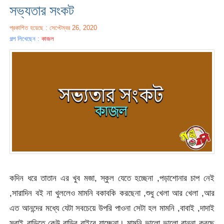
সভ্যতার সংকট
প্রকাশিত হয়েছে : সেপ্টেম্বর 26, 2020
গল্প লিখেছেন :
কাজল
কদিন ধরে তাতান এর খুব মজা, স্কুল যেতে হচ্ছেনা ,পড়াশোনার চাপ নেই
,সারাদিন বই না খুললেও মামনি বকাবকি করছেনা ,শুধু খেলা আর খেলা ,আর
এত আনন্দের মধ্যে যেটা সবচেয়ে উপরি পাওনা সেটা হল মামনি ,বাবাই ,দাদাই
সবাই বাড়িতে কেউ বাড়ির বাইরে যাচ্ছেনা। মামনি ভালো ভালো রান্না করছে