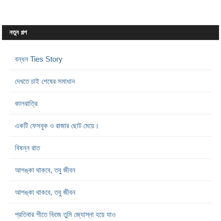
নতুন গল্প
বন্ধন Ties Story
দেখতে চাই শেষের সমাধান
কালরাত্রি
একটি ফেসবুক ও রাজার ছোট মেয়ে।
বিষন্ন রাত
আশঙ্কা থাকবে, তবু জীবন
আশঙ্কা থাকবে, তবু জীবন
প্রতিবার শীতে ভিজে তুমি জ্যোস্না হয়ে যাও