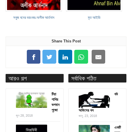
সবুজ বনের ভয়ংকর-অলীক আর্তনাদ
মৃত আইডি
Share This Post
আরও গল্প
সর্বাধিক পঠিত
টিয়া
বউ
পাখির
ভগবান
পুজো
অফিসের বস
জুন 28, 2018
জানু. 23, 2018
একটি