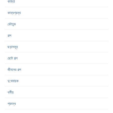
কবিতা
কাব্যগ্রন্থ
কৌতুক
গল্প
ছড়াসমূহ
ছোট গল্প
জীবনের গল্প
দু:খদায়ক
ধর্মীয়
প্রবন্ধ