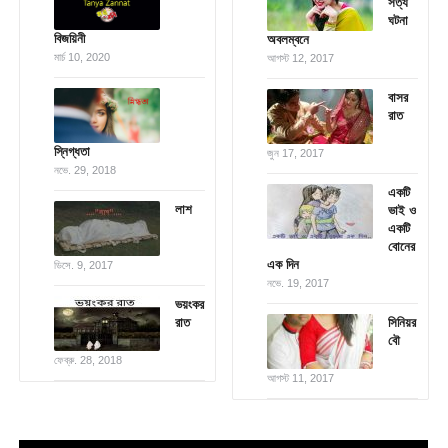
সত্য
ঘটনা
বিজয়িনী
অবলম্বনে
মার্চ 10, 2020
আগস্ট 12, 2017
বাসর
রাত
স্নিগ্ধতা
জুন 17, 2017
নভে. 29, 2018
একটি
লাশ
ভাই ও
একটি
বোনের
এক দিন
ডিসে. 9, 2017
নভে. 19, 2017
ভয়ংকর
রাত
সিনিয়র
বৌ
ফেব্রু. 28, 2018
আগস্ট 11, 2017