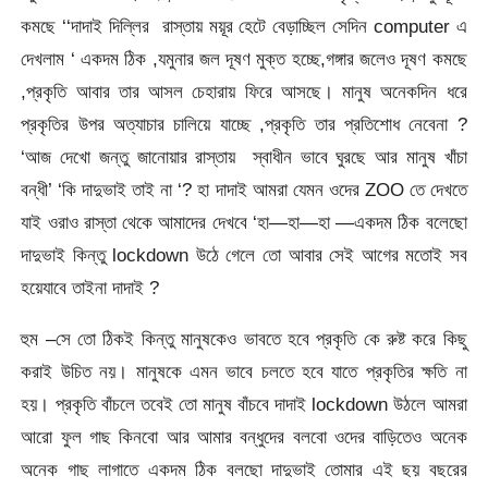
কমছে ‘‘দাদাই দিল্লির রাস্তায় ময়ূর হেটে বেড়াচ্ছিল সেদিন computer এ
দেখলাম ‘ একদম ঠিক ,যমুনার জল দূষণ মুক্ত হচ্ছে,গঙ্গার জলেও দূষণ কমছে
,প্রকৃতি আবার তার আসল চেহারায় ফিরে আসছে। মানুষ অনেকদিন ধরে
প্রকৃতির উপর অত্যাচার চালিয়ে যাচ্ছে ,প্রকৃতি তার প্রতিশোধ নেবেনা ?
‘আজ দেখো জন্তু জানোয়ার রাস্তায় স্বাধীন ভাবে ঘুরছে আর মানুষ খাঁচা
বন্ধী’ ‘কি দাদুভাই তাই না ‘? হা দাদাই আমরা যেমন ওদের ZOO তে দেখতে
যাই ওরাও রাস্তা থেকে আমাদের দেখবে ‘হা—হা—হা —একদম ঠিক বলেছো
দাদুভাই কিন্তু lockdown উঠে গেলে তো আবার সেই আগের মতোই সব
হয়েযাবে তাইনা দাদাই ?
হুম –সে তো ঠিকই কিন্তু মানুষকেও ভাবতে হবে প্রকৃতি কে রুষ্ট করে কিছু
করাই উচিত নয়। মানুষকে এমন ভাবে চলতে হবে যাতে প্রকৃতির ক্ষতি না
হয়। প্রকৃতি বাঁচলে তবেই তো মানুষ বাঁচবে দাদাই lockdown উঠলে আমরা
আরো ফুল গাছ কিনবো আর আমার বন্ধুদের বলবো ওদের বাড়িতেও অনেক
অনেক গাছ লাগাতে একদম ঠিক বলছো দাদুভাই তোমার এই ছয় বছরের