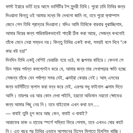
ফাস্ট ইয়ারে ভর্তি হয়ে আসে ভার্সিটির টপ সুন্দরী তিথি। পুরো ঢাবি তিথির জন্য
দিওয়ানা কিন্তু ওই আমার মধ্যে কি দেখলো জানি না, তবে পুরো ক্যাম্পাস
জেনে গেল তিথি প্রান্তর দিওয়ানা। যদিও আমি তিথিকে বারবার বুঝাচ্ছিলাম,
আমার বিয়ের জন্য পারিবারিকভাবেই পাত্রী ঠিক করা আছে, সেজন্য কখনোই
তাঁকে মেনে নেয়া সম্ভব নয়। কিন্তু তিথির একই কথা, সময়ই বলে দিবে “কে
কার বউ হয়!”
দিনদিন তিথি একটু বেশিই ডেয়ারিং হয়ে ওঠে, যা কল্পনার বাহিরে। কেননা সে
ডিন স্যার পর্যন্ত কমপ্লেইন করে যে, আমার জন্য তার লেখাপড়ার ক্ষতি হচ্ছে
সেজন্য তাঁকে যেন পর্যাপ্ত সময় দেই, এক্সট্রা কেয়ার নেই। আম্ এসবের
জন্য ভার্সিটিতে ক্লাস করা বন্ধ করে দেই, এরপর শুধু ফাইনাল এক্সাম দিতে
আসি। তারপর ওর আর কোন দেখা পাইনি, হয়তো অভিমান নয়তো ক্ষোভের
জন্য আমার পিছু নেয় নি। তবে যাইহোক এখন কথা হল….
— বাবাই তুমি চুপ করে আছ কেন, বাবাই ও বাবাই?
আরাফের ডাক ও হাতের স্পর্শে সম্বিত ফিরে পেলাম, তবে এখনও ঘোর কাটে
নি। এত বছর পর তিথির এভাবে আগমনের হিসেব মিলাতে হিমশিম খাচ্ছি।