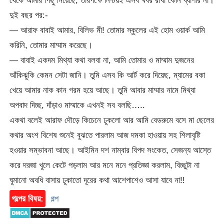
থেকে আমার পিছু নিয়েছে, তারপক্ষে নিশ্চয়ই এসব খবর রাখা কোন ব্যাপার না।
দুই বছর পর:-
— আরাফ বাবাই আমার, বিলিভ মী! তোমার স্কুলের এই হোম ওয়ার্ক আমি
করিনি, তোমার মাম্মাম করেছে।
— বাবাই একদম মিথ্যা কথা বলবা না, আমি তোমার ও মাম্মাম দুজনের
আঁকিঝুকি কেমন সেটা জানি। তুমি এসব কি আর্ট করে দিয়েছ, ম্যামের বকা
খেয়ে আমার নাক কান গরম হয়ে আছে। তুমি আবার মাম্মার নামে মিথ্যা
অপবাদ দিচ্ছ, দাঁড়াও মাম্মাকে এখনই সব বলছি…..
একথা বলেই আরাফ দৌড়ে কিচেনে ঢুকলো আর আমি বেডরুমে বসে মা ছেলের
কথার অংশ বিশেষ শুনেই বুঝতে পারলাম আজ দমকা হাওয়ায় সহ শিলাবৃষ্টি
হওয়ার সম্ভাবনা আছে। আইমিন দশ নাম্বার বিপদ সংকেত, সেজন্য আস্তে
করে দরজা খুলে কেটে পড়লাম আর মনে মনে প্রতিজ্ঞা করলাম, বিচ্ছুটা না
ঘুমানো অবধি বাসায় ঢুকাতো দূরের কথা আশেপাশেও আসা যাবে না!!
গল্পের বিষয়:
গল্প