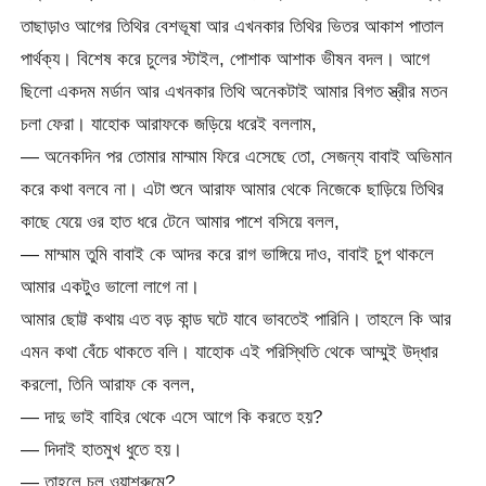
তাছাড়াও আগের তিথির বেশভূষা আর এখনকার তিথির ভিতর আকাশ পাতাল
পার্থক্য। বিশেষ করে চুলের স্টাইল, পোশাক আশাক ভীষন বদল। আগে
ছিলো একদম মর্ডান আর এখনকার তিথি অনেকটাই আমার বিগত স্ত্রীর মতন
চলা ফেরা। যাহোক আরাফকে জড়িয়ে ধরেই বললাম,
— অনেকদিন পর তোমার মাম্মাম ফিরে এসেছে তো, সেজন্য বাবাই অভিমান
করে কথা বলবে না। এটা শুনে আরাফ আমার থেকে নিজেকে ছাড়িয়ে তিথির
কাছে যেয়ে ওর হাত ধরে টেনে আমার পাশে বসিয়ে বলল,
— মাম্মাম তুমি বাবাই কে আদর করে রাগ ভাঙ্গিয়ে দাও, বাবাই চুপ থাকলে
আমার একটুও ভালো লাগে না।
আমার ছোট্ট কথায় এত বড় কান্ড ঘটে যাবে ভাবতেই পারিনি। তাহলে কি আর
এমন কথা বেঁচে থাকতে বলি। যাহোক এই পরিস্থিতি থেকে আম্মুই উদ্ধার
করলো, তিনি আরাফ কে বলল,
— দাদু ভাই বাহির থেকে এসে আগে কি করতে হয়?
— দিদাই হাতমুখ ধুতে হয়।
— তাহলে চল ওয়াশরুমে?