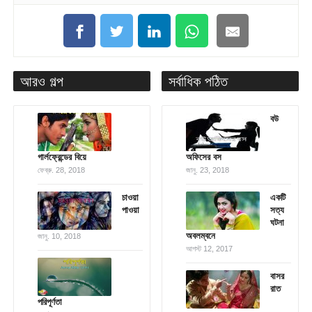
আরও গল্প
সর্বাধিক পঠিত
বউ
গার্লফ্রেন্ডের বিয়ে
অফিসের বস
ফেব্রু. 28, 2018
জানু. 23, 2018
চাওয়া
একটি
পাওয়া
সত্য
ঘটনা
অবলম্বনে
জানু. 10, 2018
আগস্ট 12, 2017
বাসর
রাত
পরিপূর্ণতা