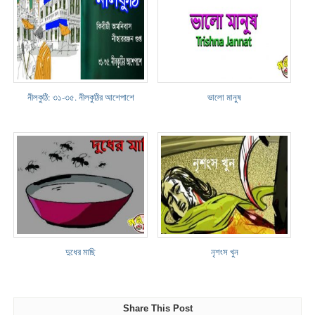
নীলকুঠি: ৩১-৩৫. নীলকুঠির আশেপাশে
ভালো মানুষ
দুধের মাছি
নৃশংস খুন
Share This Post