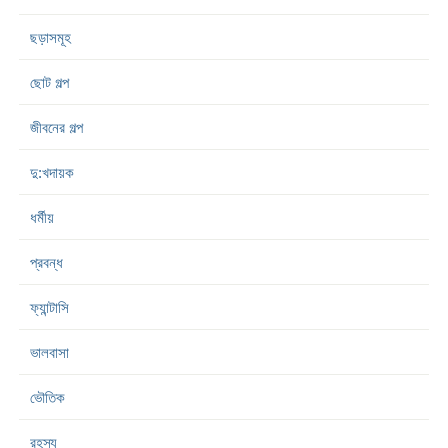
ছড়াসমূহ
ছোট গল্প
জীবনের গল্প
দু:খদায়ক
ধর্মীয়
প্রবন্ধ
ফ্যান্টাসি
ভালবাসা
ভৌতিক
রহস্য