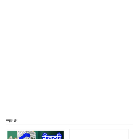
অনুরূপ গল্প