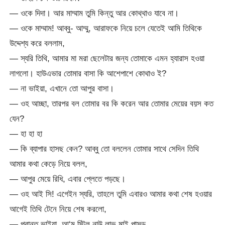
— ওকে দিদা। আর মাম্মাম তুমি কিন্তু আর কোথ্থাও যাবে না।
— ওকে মাম্মাম! আব্বু- আম্মু, আরাফকে নিয়ে চলে যেতেই আমি তিথিকে
উদ্দেশ্য করে বললাম,
— স্যরি তিথি, আমার মা মরা ছেলেটার জন্য তোমাকে এমন হ্যারাস হওয়া
লাগলো। হাউএভার তোমার বাসা কি আশেপাশে কোথাও ই?
— না ভাইয়া, এখানে তো আপুর বাসা।
— ওহ আচ্ছা, তারপর বল তোমার বর কি করেন আর তোমার মেয়ের বয়স কত
যেন?
— হা হা হা
— কি ব্যাপার হাসছ কেন? আব্বু তো বললেন তোমার সাথে সেদিন তিথি
আমার কথা কেড়ে নিয়ে বলল,
— আপুর মেয়ে রিধি, এবার প্লেতে পড়ছে।
— ওহ আই সি! এগেইন স্যরি, তাহলে তুমি এবারও আমার কথা শেষ হওয়ার
আগেই তিথি টেনে নিয়ে শেষ করলো,
— প্রান্ত ভাইয়া, আ‘ম স্টিল নাউ লাভ মাই পাসড…..