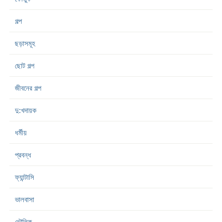
গল্প
ছড়াসমূহ
ছোট গল্প
জীবনের গল্প
দু:খদায়ক
ধর্মীয়
প্রবন্ধ
ফ্যান্টাসি
ভালবাসা
ভৌতিক