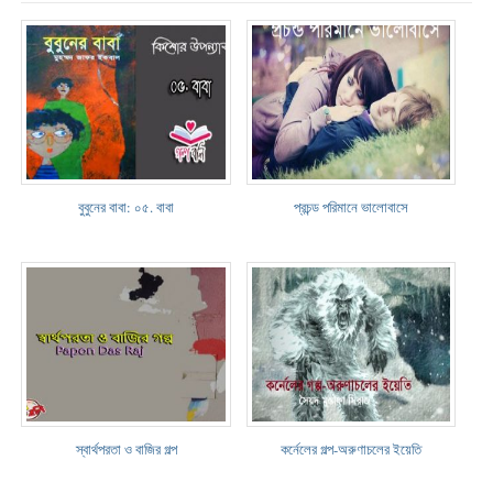
বুবুনের বাবা: ০৫. বাবা
প্রচন্ড পরিমানে ভালোবাসে
স্বার্থপরতা ও বাজির গল্প
কর্নেলের গল্প-অরুণাচলের ইয়েতি