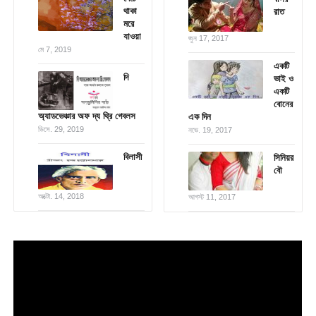
থাকা
রাত
মরে
যাওয়া
জুন 17, 2017
মে 7, 2019
একটি
দি
ভাই ও
একটি
বোনের
অ্যাডভেঞ্চার অফ দ্য থ্রি গেবলস
এক দিন
ডিসে. 29, 2019
নভে. 19, 2017
বিলাসী
সিনিয়র
বৌ
অক্টো. 14, 2018
আগস্ট 11, 2017