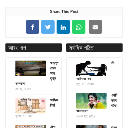
Share This Post
আরও গল্প
সর্বাধিক পঠিত
অতৃপ্ত
বউ
প্রেম
আর
তৃপ্ত
অফিসের বস
ভালবাসা
জানু. 23, 2018
মে 30, 2020
একটি
আজিজ
সত্য
মিয়াঁ
ঘটনা
অবলম্বনে
জুলাই 27, 2019
আগস্ট 12, 2017
বেঁচে
বাসর