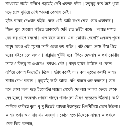
মাঝরাতে হাতটা বালিশে পড়তেই দেখি একদম ফাঁকা। হুড়মুড় করে উঠে পুরো
ঘড়ে চোখ ঘুড়িয়ে দেখি আফরা কোথাও নেই।
হঠাৎ করেই দেওয়াল ঘড়িটা বেজে ওঠে৷ আমি তখন ঘেমে নেয়ে একাকার।
পিছন ঘুরে দেওয়াল ঘড়িতে তাকাতেই দেখি রাত দুইটা বাজে। আমার মাথায়
যেন ভয় চেপে বসলো। এত রাতে আফরা একা কোথায় গেলো? একজন পুরুষ
মানুষ হয়েও এই প্রথম আমি এতো ভয় পাচ্ছি। খাট থেকে নেমে ধীরে ধীরে
ঘরের বাইরে চলে এলাম। বারান্দার খুটিটা ধরে দাঁড়িয়ে দেখলাম আফরা কোথায়
আছে? কিন্তু না এখানেও কোথাও নেই। বাধ্য হয়েই উঠোনে পা ফেলে
এগিয়ে গেলাম টয়লেটের দিকে। হঠাৎ করেই মা’র বলা ভূতের কথাটা আমার
মাথায় চেপে বসলো। মুহূর্তেই আমি আরো বেশি ঘামতে শুরু করলাম। মনে
মনে দোয়া দরুদ পড়ে টয়লেটের সামনে যেতেই দেখলাম আফরা ভেতর থেকে
বের হচ্ছে। তৎক্ষনাৎ পেয়ারা গাছের পাতাগুলো ভীষণ নড়েচড়ে উঠলো। আমি
সেদিকে তাকিয়ে বুকে থু থু দিতেই আফরা উচ্চস্বরে খিলখিলিয়ে হেসে উঠলো।
আমার তখন জান যায় যায় অবস্থা। কোনোমতে নিজেকে সামলে আফরাকে
ধমক দিয়ে বললাম,