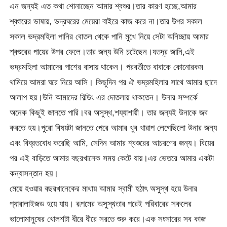
এন জন্যই এত কথা শোনাচ্ছেন আমার শ্বশুর।তার কারণ হচ্ছে,আমার
শ্বশুরের ভাষায়, ভদ্রঘরের মেয়েরা বাইরে কাজ করে না।তার উপর সকাল
সকাল ভদ্রমহিলা পানির বোতল থেকে পানি মুখে নিয়ে সেটা অনিচ্ছায় আমার
শ্বশুরের পায়ের উপর ফেলে।তার জন্য উনি চটেছেন।যতদূর জানি,এই
ভদ্রমহিলা আমাদের পাশের বাসায় থাকেন। পরবর্তীতে বাবাকে কোনোরকম
থামিয়ে আমরা ঘরে নিয়ে আসি। কিছুদিন পর ঐ ভদ্রমহিলার সাথে আমার ছাদে
আলাপ হয়।উনি আমাদের বিল্ডিং এর দোতলায় থাকতেন। উনার সম্পর্কে
অনেক কিছুই জানতে পারি।বর অসুস্থ,শয্যাশায়ী। তার জন্যই উনাকে জব
করতে হয়।পুরো বিষয়টা জানতে পেরে আমার খুব খারাপ লেগেছিলো উনার জন্য
এবং বিব্রতবোধ করেছি আমি, সেদিন আমার শ্বশুরের আচরণের জন্য। বিয়ের
পর এই বাড়িতে আমার বছরখানেক সময় কেটে যায়।এর ভেতরে আমার একটা
কন্যাসন্তান হয়।
মেয়ে হওয়ার বছরখানেকের মাথায় আমার স্বামী হঠাৎ অসুস্থ হয়ে উনার
প্যারালাইজড হয়ে যায়। রূপমের অসুস্থতার পরেই পরিবারের সকলের
ভালোমানুষের খোলশটা ধীরে ধীরে সরতে শুরু করে।এক সংসারের সব কাজ