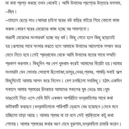
মা বাবা প্রশ্ন করছে তখন থেকেই। আমি উনাদের প্রশ্নের উত্তরে বললাম,
–জ্বি।
–তাহলে ছেড়ে দাও।আমরা চাইনা ঘরের বউ বাড়ির বাইরে গিয়ে কোনো কাজ
করুক।কারণ ঘরের মেয়েদের কাজ হচ্ছে ঘর সামলানো।
বাঙালী মেয়েদের সংসারধর্ম হচ্ছে বড় ধর্ম। কিছু পেতে হলে কিছু ছাড়তেই
হয়।রূপমের সাথে সংসার করতে হলে আমাকে উনাদের আদেশকে সম্মান করে
মেনে নিতে হবে।সেই শ্রদ্ধাবোধ থেকে আমি উনাদের মতের সাথে সম্মতি
প্রকাশ করলাম। কিছুদিন পর বেশ ধুমধাম করেই আমাদের বিয়েটা হয়।আমার
সংসারটা যেন সোনায় সোহাগা ছিলো!জা,ভাসুর,দেবর,শ্বশুর, শাশুড়ি সবাই অল্প
কিছুদিনেই আমায় আপন করে নিলেন। বেশ চলছিলো সবকিছু। হঠাৎ একদিন
সকালে আমার শ্বশুরের চিৎকারে আমাদের সকলের ঘুম ভেঙে যায়।ঘুম
ভাঙতেই নিচে এসে দেখি উনি একজন অপরিচিত ভদ্রমহিলার সাথে কথা
কাটাকাটি করছেন।ভদ্রমহিলাকে পারিপাটি ড্রেসে বের হয়েছেন।দেখে মনে
হচ্ছিলো তাড়া আছে। আমার শ্বশুর যা তা বলে সেই ব্যক্তিকে কটু কথা
শোনায়। আমার শ্বশুরের কথার ধরণ দেখে বুঝলাম,ভদ্রমহিলা চাকরি করেন।