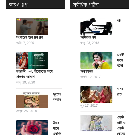
আরও গল্প
সর্বাধিক পঠিত
বউ
সংসারের অল্প সল্প গল্প
অফিসের বস
অক্টো. 7, 2020
জানু. 23, 2018
একটি
সত্য
ঘটনা
নগরনটী: ০৩. দীপ্তেনের সঙ্গে
অবলম্বনে
মালঞ্চর আলাপ
আগস্ট 12, 2017
জানু. 19, 2020
বাসর
জুতোয়
রাত
বসবাস
জুন 17, 2017
ফেব্রু. 25, 2018
একটি
উনার
ভাই ও
সাথে
একটি
একদিন
বোনের