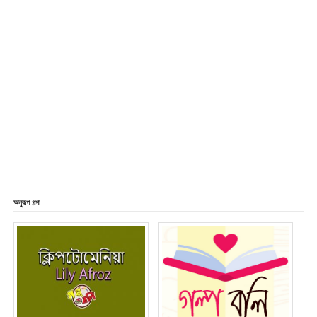
অনুরূপ গল্প