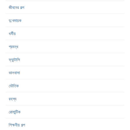
জীবনের গল্প
দু:খদায়ক
ধর্মীয়
প্রবন্ধ
ফ্যান্টাসি
ভালবাসা
ভৌতিক
রহস্য
রোমান্টিক
শিক্ষনীয় গল্প