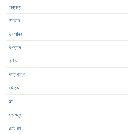
অন্যান্য
ইতিহাস
ইসলামিক
উপন্যাস
কবিতা
কাব্যগ্রন্থ
কৌতুক
গল্প
ছড়াসমূহ
ছোট গল্প