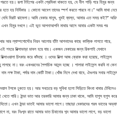
াবী পরতে হয়। রূপা টাইপের একটা প্রেমিকা থাকতে হয়, যে নীল শাড়ি পরে হিমুর জন্য
দের হতে হয় নির্বিকার । কোনো আবেগ তাদের স্পর্শ করতে পারবে না।” আমি মাথা নেড়
তো দেখি বিরাট ঝামেলা। আমি বেকার মানুষ, খুবই ব্যস্ত, আমার এত সময় কই?” অরি
তরটা এখন হিমুর দখলে। এই ভূত আপনাআপনি মাথায় আসে আবার একটা সময় পর
র আর ল্যাম্পপোস্টের নিয়ন আলোয় হাঁটা আপনাদের কাছে কাব্যিক লাগতে পারে,
এই শহরে রিক্সাভাড়া ডাবল হয়ে যায়। একজন বেকারের জন্য রিকশাই যেখানে
িক্সাওয়ালা চিৎকার করে কাঁদছে । ওদের রিক্সা আজ ক্রোক করা হয়েছে, লাইসেন্স
তু লাগছে না। বরং একধরনের পৈশাচিক আনন্দ হচ্ছে । শালারা লাইসেন্স করবি না কে
াম লক্ষ টাকা, পর্দার দাম কোটি টাকা। খোঁজ নিলে দেখা যাবে, ঐগুলার সবার লাইসেন্
 দেয়াল টপকে ঢুকতে হয়। আর সবচেয়ে বড় সুবিধা হলো সিড়িতে কিংবা খাবার টেবিলেও
েতে পারি। ঠান্ডা ভাত আর তরকারি আমার জন্য ঢাকা থাকে, আমি হাপুস হুপুস করে
 দিতো। এখন ঠান্ডা ভাতই আমার ভালো লাগে। তাছাড়া বেকারদের গরম ভাতের অভ্যা
ে না, বরং নিঃশব্দ রাতে আমার ভাত চিবানোর শব্দ আমার ভালো লাগে, বড় ভালো