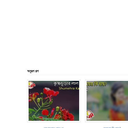
অনুরূপ গল্প