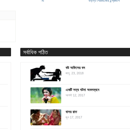
মা
উড়ন্ত গিরিবাজের ইন্দ্রজাল
সর্বাধিক পঠিত
বউ অফিসের বস
জানু. 23, 2018
একটি সত্য ঘটনা অবলম্বনে
আগস্ট 12, 2017
বাসর রাত
জুন 17, 2017