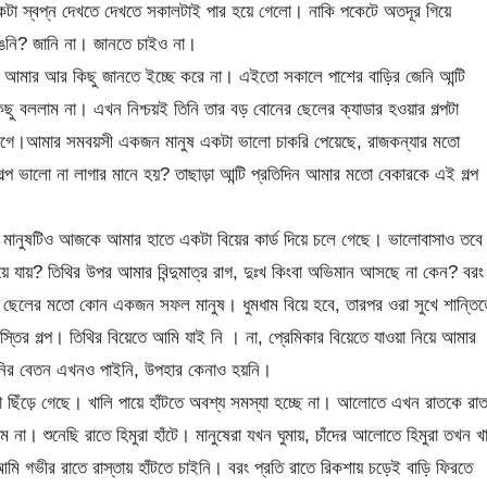
টা স্বপ্ন দেখতে দেখতে সকালটাই পার হয়ে গেলো। নাকি পকেটে অতদূর গিয়ে
াঙেনি? জানি না। জানতে চাইও না।
মার আর কিছু জানতে ইচ্ছে করে না। এইতো সকালে পাশের বাড়ির জেনি আন্টি
ছু বললাম না। এখন নিশ্চয়ই তিনি তার বড় বোনের ছেলের ক্যাডার হওয়ার গল্পটা
াগে।আমার সমবয়সী একজন মানুষ একটা ভালো চাকরি পেয়েছে, রাজকন্যার মতো
গল্প ভালো না লাগার মানে হয়? তাছাড়া আন্টি প্রতিদিন আমার মতো বেকারকে এই গল্প
খা মানুষটিও আজকে আমার হাতে একটা বিয়ের কার্ড দিয়ে চলে গেছে। ভালোবাসাও তবে
হয়ে যায়? তিথির উপর আমার বিন্দুমাত্র রাগ, দুঃখ কিংবা অভিমান আসছে না কেন? বরং
নের ছেলের মতো কোন একজন সফল মানুষ। ধুমধাম বিয়ে হবে, তারপর ওরা সুখে শান্তিত
স্তির গল্প। তিথির বিয়েতে আমি যাই নি । না, প্রেমিকার বিয়েতে যাওয়া নিয়ে আমার
নির বেতন এখনও পাইনি, উপহার কেনাও হয়নি।
েলটা ছিঁড়ে গেছে। খালি পায়ে হাঁটতে অবশ্য সমস্যা হচ্ছে না। আলোতে এখন রাতকে রা
 শুনেছি রাতে হিমুরা হাঁটে। মানুষেরা যখন ঘুমায়, চাঁদের আলোতে হিমুরা তখন খ
ি গভীর রাতে রাস্তায় হাঁটতে চাইনি। বরং প্রতি রাতে রিকশায় চড়েই বাড়ি ফিরতে