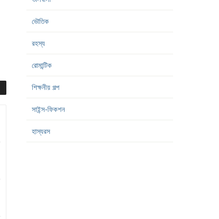
ভৌতিক
রহস্য
রোমান্টিক
শিক্ষনীয় গল্প
সাইন্স-ফিকশন
হাস্যরস