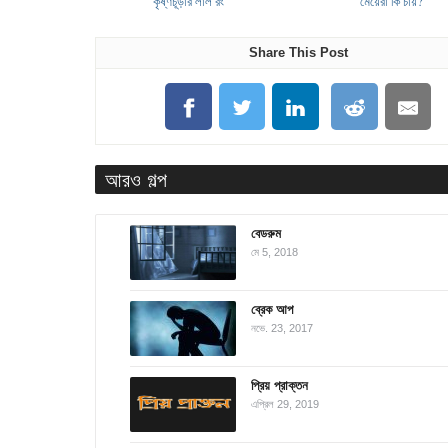
কৃষ্ণচূড়ার লাল রং
মেয়েরা কি চায়?
Share This Post
আরও গল্প
বেডরুম
মে 5, 2018
ব্রেক আপ
নভে. 23, 2017
প্রিয় প্রাক্তন
এপ্রিল 29, 2019