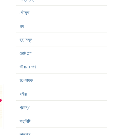
কৌতুক
গল্প
ছড়াসমূহ
ছোট গল্প
জীবনের গল্প
দু:খদায়ক
ধর্মীয়
প্রবন্ধ
ফ্যান্টাসি
ভালবাসা