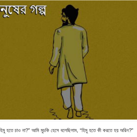
ি হিমু হতে চাও না?” আমি মুচকি হেসে বলেছিলাম, “হিমু হতে কী করতে হয় অরিন?”