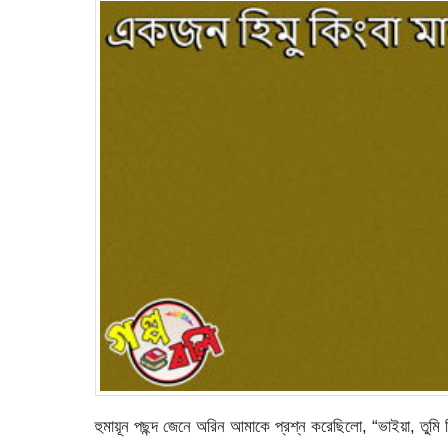
হুমায়ূন পছন্দ জেনে অরিন আমাকে প্রশ্ন করেছিলো, “ভাইয়া, তুম