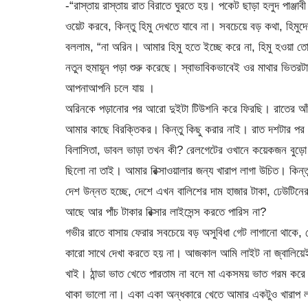
-“রাস্তায় রাস্তায় রাত বিরাতে ঘুরতে হয়। পকেট ছাড়া হলুদ পাঞ্জ
ওয়েট করবে, কিন্তু হিমু দেখতে যাবে না। সবচেয়ে বড় কথা, হিমু
বললাম, “না অরিন। আমার হিমু হতে ইচ্ছে করে না, হিমু হওয়া 
নতুন হুমায়ূন পড়া শুরু করেছে। স্বাভাবিকভাবেই ওর মাথার ভি
আপনাআপনি চলে যায় ।
অরিনকে পড়ানোর পর আরো দুইটা টিউশনি করে ফিরছি। রাতের আঁধা
আমার কাছে বিরক্তিকর। কিন্তু কিছু করার নাই। রাত দশটার পর 
বিলাসিতা, ডাবল ভাড়া তখন কী? রেলগেটের ওখানে কয়েকজন বুড়ো র
ছিলো না তাই। আমার রিক্সাওয়ালার জন্য খারাপ লাগা উচিত। কিন্
দেশ উন্নত হচ্ছে, দেশে এখন বালিশের দাম হাজার টাকা, ঢেউটিনের দ
আছে আর পাঁচ টাকার রিক্সার লাইসেন্স করতে পারিস না?
গভীর রাতে বাসায় ফেরার সবচেয়ে বড় অসুবিধা গেট লাগানো থাকে,
কারো সাথে দেখা করতে হয় না। আজকাল আমি লাইট না জ্বালিয়েই খ
খাই। ঠান্ডা ভাত খেতে পারতাম না বলে মা একসময় ভাত গরম করে
থাকা ভালো না। একা একা অন্ধকারে খেতে আমার একটুও খারাপ লাগ