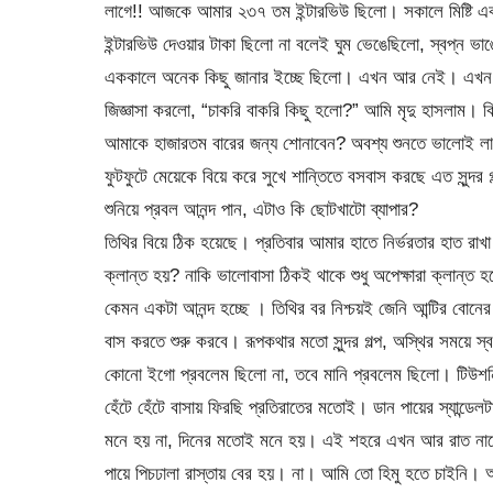
লাগে!! আজকে আমার ২৩৭ তম ইন্টারভিউ ছিলো। সকালে মিষ্টি এক
ইন্টারভিউ দেওয়ার টাকা ছিলো না বলেই ঘুম ভেঙেছিলো, স্বপ্ন ভ
এককালে অনেক কিছু জানার ইচ্ছে ছিলো। এখন আর নেই। এখন আ
জিজ্ঞাসা করলো, “চাকরি বাকরি কিছু হলো?” আমি মৃদু হাসলাম। কি
আমাকে হাজারতম বারের জন্য শোনাবেন? অবশ্য শুনতে ভালোই ল
ফুটফুটে মেয়েকে বিয়ে করে সুখে শান্তিতে বসবাস করছে এত সুন্দর 
শুনিয়ে প্রবল আনন্দ পান, এটাও কি ছোটখাটো ব্যাপার?
তিথির বিয়ে ঠিক হয়েছে। প্রতিবার আমার হাতে নির্ভরতার হাত রা
ক্লান্ত হয়? নাকি ভালোবাসা ঠিকই থাকে শুধু অপেক্ষারা ক্লান্ত 
কেমন একটা আনন্দ হচ্ছে । তিথির বর নিশ্চয়ই জেনি আন্টির বো
বাস করতে শুরু করবে। রূপকথার মতো সুন্দর গল্প, অস্থির সময়ে স্ব
কোনো ইগো প্রবলেম ছিলো না, তবে মানি প্রবলেম ছিলো। টিউশ
হেঁটে হেঁটে বাসায় ফিরছি প্রতিরাতের মতোই। ডান পায়ের স্যান্ড
মনে হয় না, দিনের মতোই মনে হয়। এই শহরে এখন আর রাত নামে না।
পায়ে পিচঢালা রাস্তায় বের হয়। না। আমি তো হিমু হতে চাইনি। আম