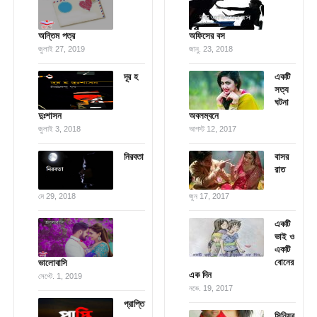
অন্তিম পত্র
অফিসের বস
জুলাই 27, 2019
জানু. 23, 2018
দূর হ
একটি
সত্য
ঘটনা
দুঃশাসন
অবলম্বনে
জুলাই 3, 2018
আগস্ট 12, 2017
নিরবতা
বাসর
রাত
মে 29, 2018
জুন 17, 2017
একটি
ভাই ও
একটি
বোনের
ভালোবাসি
এক দিন
সেপ্টে. 1, 2019
নভে. 19, 2017
প্রাপ্তি
সিনিয়র