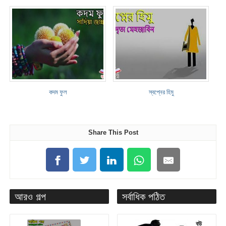
কদম ফুল
স্বপ্নের হিমু
Share This Post
আরও গল্প
সর্বাধিক পঠিত
বউ