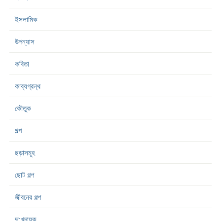
ইসলামিক
উপন্যাস
কবিতা
কাব্যগ্রন্থ
কৌতুক
গল্প
ছড়াসমূহ
ছোট গল্প
জীবনের গল্প
দু:খদায়ক