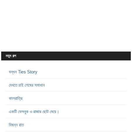
নতুন গল্প
বন্ধন Ties Story
দেখতে চাই শেষের সমাধান
কালরাত্রি
একটি ফেসবুক ও রাজার ছোট মেয়ে।
বিষন্ন রাত