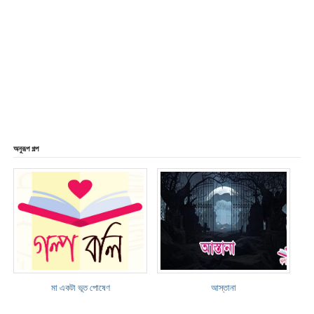
অনুরূপ গল্প
মা একটা ভূত পোষেণ
আস্তানা