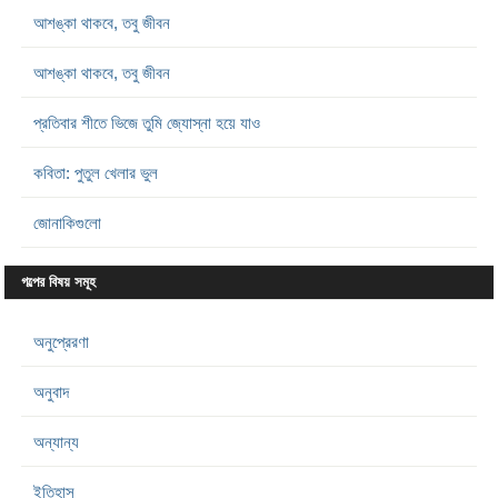
আশঙ্কা থাকবে, তবু জীবন
আশঙ্কা থাকবে, তবু জীবন
প্রতিবার শীতে ভিজে তুমি জ্যোস্না হয়ে যাও
কবিতা: পুতুল খেলার ভুল
জোনাকিগুলো
গল্পের বিষয় সমূহ
অনুপ্রেরণা
অনুবাদ
অন্যান্য
ইতিহাস