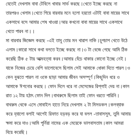
যেতেই দেখলাম বাবা টেবিলে খাবার সার্ভ করছে।খেতে ইচ্ছে করছে না
তারপরও খেলাম।খেতে গিয়ে বারবার মনে হলো হয়তো এটাই বাবা মায়ের সাথে
একসাথে বসে আমার শেষ খাওয়া।আর কখনো বাবা মায়ের সাথে একসাথে
খেতে পারব না।।
মা বারবার জিজ্ঞেস করছে -এই তাবু তোর মন খারাপ নাকি।চুপচাপ খেতে উঠে
এলাম।কারো সাথে কথা বলতে ইচ্ছে করছে না।৩ টা বেজে গেছে আমি ঠিক
করেছি ঠিক ৫ টায় আত্মহত্যা করব।আমার বেঁচে থাকার কোনো ইচ্ছে নেই।
যাকে নিজের চেয়ে বেশি ভালোবেসে ছিলাম সেই আমাকে ধোকা দিতে পারল।ও
কেন বুঝতে পারল না ওকে ছাড়া আমার জীবন অসম্পূর্ণ।কিছুদিন ধরে ও
আমাকে ঈগনোর করছে। ফোন দিলে ধরে না মেসেজের রিপ্লাই দেয় না।কাল
রাত ১২ টায় হঠাৎ ফোন দিল।বাথরুমে ছিলাম তাই ফোন ধরতে পারিনি।
বাথরুম থেকে এসে মোবাইল হাতে নিয়ে দেখলাম ২ টা মিসডকল।কলব্যাক
করে হ্যালো বলাই আগেই রিফাত হড়বড় করে যা বলল -তাবাসসুম, তুমি আমায়
ক্ষমা করে দাও।আমি পূর্নিয়া নামের এক মেয়েকে ভালবাসতাম।কাল আমরা
বিয়ে করেছি।