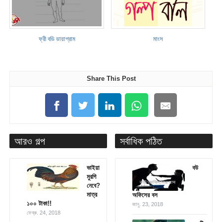
ফ্রী বডি ডায়াগ্রাম
মাংস
Share This Post
আরও গল্প
সর্বাধিক পঠিত
ভাইয়া
বউ
মুরগি
নেবে?
মাত্র
অফিসের বস
১০০ টাকা!!
জানু. 23, 2018
ফেব্রু. 24, 2018