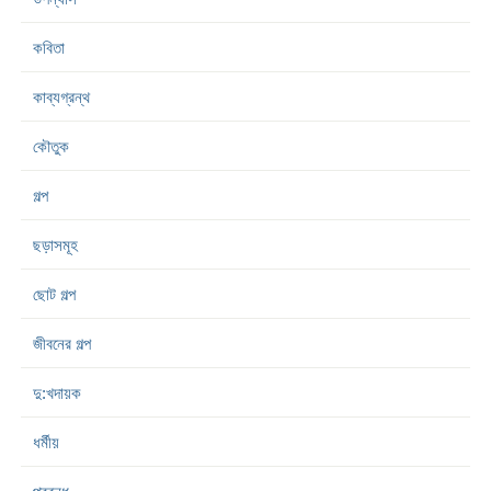
কবিতা
কাব্যগ্রন্থ
কৌতুক
গল্প
ছড়াসমূহ
ছোট গল্প
জীবনের গল্প
দু:খদায়ক
ধর্মীয়