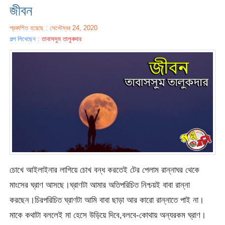
জীবন
প্রকাশিত হয়েছে : সেপ্টেম্বর 24, 2020
গল্প লিখেছেন :
তাবাসসুম তালুকদার
চোখে আইলাইনার লাগিয়ে চোখ বন্ধ করতেই টের পেলাম রান্নাঘর থেকে
মাংসের ঘ্রাণ আসছে।ঘ্রাণটা আমার অতিপরিচিত নিশ্চয়ই বাবা রান্না
করছেন।চিরপরিচিত ঘ্রাণটা আমি বাবা ছাড়া আর কারো রান্নাতে পাই না।
মাকে কথাটা বললেই মা হেসে উড়িয়ে দিবে,বলবে-কোথায় অন্যরকম ঘ্রাণ।