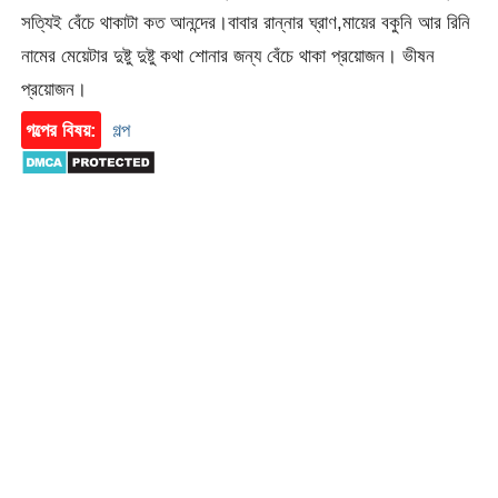
সত্যিই বেঁচে থাকাটা কত আনন্দের।বাবার রান্নার ঘ্রাণ,মায়ের বকুনি আর রিনি
নামের মেয়েটার দুষ্টু দুষ্টু কথা শোনার জন্য বেঁচে থাকা প্রয়োজন। ভীষন
প্রয়োজন।
গল্পের বিষয়:
গল্প