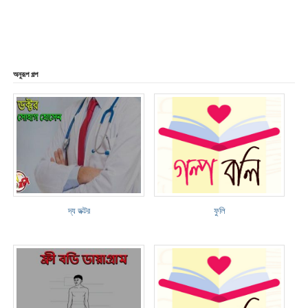
অনুরূপ গল্প
দ্য ডক্টর
ফুলি