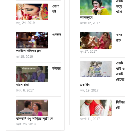
একটি
সোনা
সত্য
বউ
ঘটনা
অবলম্বনে
জানু. 24, 2019
আগস্ট 12, 2017
একজন
বাসর
রাত
পরাজিত পতিতার গল্প!
জুন 17, 2017
মার্চ 18, 2019
একটি
বউয়ের
ভাই ও
একটি
বোনের
ভালোবাসা
এক দিন
ডিসে. 6, 2017
নভে. 19, 2017
সিনিয়র
বৌ
ভালবাসি শুধু শান্তির স্রষ্টা কে
আগস্ট 11, 2017
অক্টো. 26, 2019