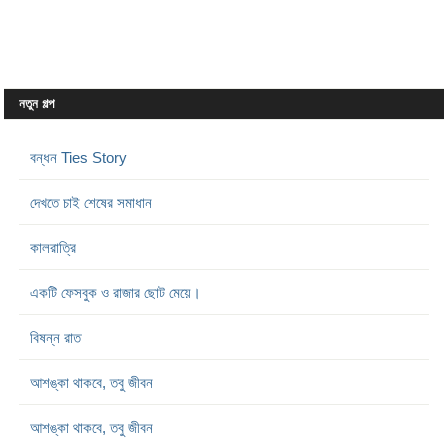
নতুন গল্প
বন্ধন Ties Story
দেখতে চাই শেষের সমাধান
কালরাত্রি
একটি ফেসবুক ও রাজার ছোট মেয়ে।
বিষন্ন রাত
আশঙ্কা থাকবে, তবু জীবন
আশঙ্কা থাকবে, তবু জীবন