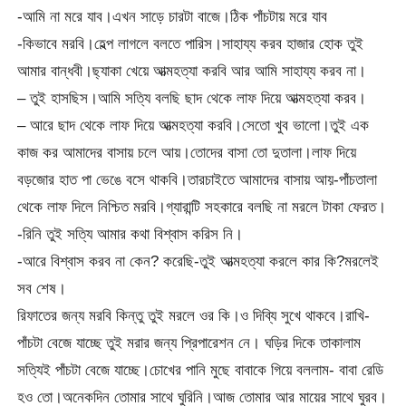
-আমি না মরে যাব।এখন সাড়ে চারটা বাজে।ঠিক পাঁচটায় মরে যাব
-কিভাবে মরবি।হেল্প লাগলে বলতে পারিস।সাহায্য করব হাজার হোক তুই
আমার বান্ধবী।ছ্যাকা খেয়ে আত্মহত্যা করবি আর আমি সাহায্য করব না।
– তুই হাসছিস।আমি সত্যি বলছি ছাদ থেকে লাফ দিয়ে আত্মহত্যা করব।
– আরে ছাদ থেকে লাফ দিয়ে আত্মহত্যা করবি।সেতো খুব ভালো।তুই এক
কাজ কর আমাদের বাসায় চলে আয়।তোদের বাসা তো দুতালা।লাফ দিয়ে
বড়জোর হাত পা ভেঙে বসে থাকবি।তারচাইতে আমাদের বাসায় আয়-পাঁচতালা
থেকে লাফ দিলে নিশ্চিত মরবি।গ্যারান্টি সহকারে বলছি না মরলে টাকা ফেরত।
-রিনি তুই সত্যি আমার কথা বিশ্বাস করিস নি।
-আরে বিশ্বাস করব না কেন? করেছি-তুই আত্মহত্যা করলে কার কি?মরলেই
সব শেষ।
রিফাতের জন্য মরবি কিন্তু তুই মরলে ওর কি।ও দিব্যি সুখে থাকবে।রাখি-
পাঁচটা বেজে যাচ্ছে তুই মরার জন্য প্রিপারেশন নে। ঘড়ির দিকে তাকালাম
সত্যিই পাঁচটা বেজে যাচ্ছে।চোখের পানি মুছে বাবাকে গিয়ে বললাম- বাবা রেডি
হও তো।অনেকদিন তোমার সাথে ঘুরিনি।আজ তোমার আর মায়ের সাথে ঘুরব।