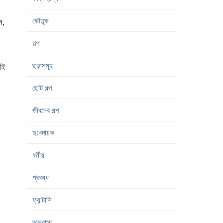
কৌতুক
ম,
গল্প
ছড়াসমূহ
াই
ছোট গল্প
জীবনের গল্প
দু:খদায়ক
ধর্মীয়
প্রবন্ধ
ফ্যান্টাসি
ভালবাসা