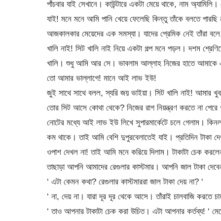
পাঁচবার যাই সেখানে। কাউন্টারে একটা মেয়ে থাকে, নাম অ্যামিল
যাই! মনে মনে আমি পানি খেয়ে ফেলেছি কিন্তু তাঁকে বলতে পারছি
আজকালকার মেয়েদের এক সমস্যা। যাদের প্রেমিক নেই তাঁরা বলে, স
খালি নাই! সিট খালি নাই নিয়ে একটা গল্প মনে পড়ল। দশম শ্রেণ
খালি। শুধু আমি আর সে। ভাবলাম আল্লাহ নিজের হাতে আমাকে 
তো আমার ভাল্লাগে! মানে আই লাভ ইউ!
জুই সাথে সাথে বলল, স্যরি জয় ভাইয়া। সিট খালি নাই! আমার খ
তোর সিট আসে কোথা থেকে? নিজের রাগ নিয়ন্ত্রণ করতে না পেরে গ
নোটের মধ্যে আই লাভ ইউ লিখে সুপারমার্কেটে চলে গেলাম। কিন
কম থাকে। তাই আমি বেশি দুপুরবেলাতেই যাই। প্রতিদিন টাকা
ওপাশ দেখল না! তাই আমি মনে করিয়ে দিলাম। টাকাটা চেক করলেন 
তাছাড়া আপনি আমাদের রেগুলার কাস্টমার। আপনি জাল টাকা দেবে
‘ এটা কেমন কথা? রেগুলার কাস্টমাররা জাল টাকা দেয় না? ‘
‘ না, দেয় না। যারা দূর দূর থেকে আসে। তাঁরাই চালবাজি করতে চ
‘ তাও আপনার টাকাটা চেক করা উচিত। এটা আপনার কর্তব্য! ‘ 