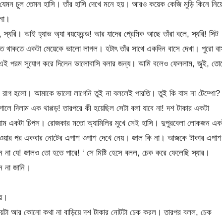
ি। যেমন চুল তেমন হাসি। তাঁর হাসি দেখে মনে হয়। আরও কয়েক কেজি মুড়ি কিনে নিয়
 না।
্যরি। আই হ্যাভ অ্যা বয়ফ্রেন্ড! আর যাদের প্রেমিক আছে তাঁরা বলে, স্যরি! সিট
িতে থাকতে একটা মেয়েকে ভালো লাগল। হটাৎ তাঁর সাথে একদিন বাসে দেখা। পুরো বা
এই পরম সুযোগ করে দিলেন ভালোবাসি বলার জন্য। আমি বলেও ফেললাম, জুই, তো
ুব রাগ হলো। আমাকে ভালো লাগেনি তুই না বললেই পারতি। তুই কি বাস না টেম্পো?
ালে দিলাম এক থাপ্পড়! তারপরে কী হয়েছিল সেটা বলা যাবে না! দশ টাকার একটা
লাম একটা চিপস। রোজকার মতো অ্যামিলির মুখে সেই হাসি। দুপুরবেলা লোকজন এক
 দেওয়ার পর একবার নোটের এপাশ ওপাশ দেখে নেয়। জাল কি না। আজকে টাকার এপাশ
না যে! জালও তো হতে পারে! ‘ সে মিষ্টি হেসে বলল, চেক করে ফেলেছি স্যার।
ন না জানি।
ায়।
মেয়েটা আর কোনো কথা না বাড়িয়ে দশ টাকার নোটটা চেক করল। তারপর বলল, চেক