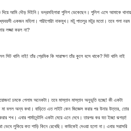
পড় দিয়ে আমি দৌড় দিইনি। ভদ্রমহিলারা পুলিশ ডেকেছেন। পুলিশ এসে আমাকে থানায়
্যবয়সী একজন মহিলা। গাট্টাগোট্টা নাকমুখ। মটু পাতলুর মটুর মতো। তবে গলা নরম
ার লজ্জা করল না?
িট খালি নাই! তাঁর প্রেমিক কি সারাক্ষণ তাঁর কুলে বসে থাকে? সিট খালি নাই
য়োজন! চমকে গেলাম অনেকটা। তবে মাস্তান মাস্তান অনুভূতি হচ্ছে! কী একটা
ে মা বলল অন্য কথা। বাড়িতে এত লাইট কেন জিজ্ঞেস করার পর উনার উত্তর, তোর
রার শখ। এবার পার্মানেন্টলি একটা মেয়ে এনে দেবে। তারপর কর যত ইচ্ছা ঝগড়া!
র কথা ভেবে লুকিয়ে কত শাড়ি কিনে রেখেছি। কাউকেই দেওয়া হলো না। এবার সরাসরি