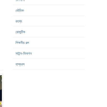
ভৌতিক
রহস্য
রোমান্টিক
শিক্ষনীয় গল্প
সাইন্স-ফিকশন
হাস্যরস