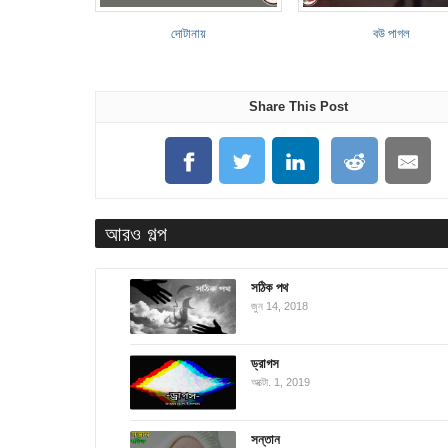
দোটানায়
বউ পাগল
Share This Post
আরও গল্প
সঠিক পথ
জুন 14, 2018
ড্রাগস
অক্টো. 1, 2019
সন্তান