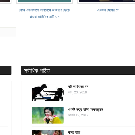
কোন এক কারণে ভালবেসে অকারণে ছেড়ে
একজন মেয়ের গল্প
যাওয়া জাতী’কে নারী বলে
সর্বাধিক পঠিত
বউ অফিসের বস
জানু. 23, 2018
একটি সত্য ঘটনা অবলম্বনে
আগস্ট 12, 2017
বাসর রাত