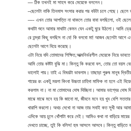
— ঠিক তখনই মা সাহস করে মেয়েকে বললেন।
–ছেলেটা নাকি তিনমাস সংসার করার পর বউটা চলে গেছে। ছেলে 
—- এখন তোর আপত্তি না থাকলে তোর বাবা বলছিলো, ওই ছেলের ব
কথাটা শুনে আমার মাথাটা কেমন যেন একটু ঘুরে উঠলো। আমি ড্রেস
রে তন্দ্রা কিছু বলছিস না যে! কি বলবো মা! আজব ছেলেটা আগে এ
ছেলেটা আগে বিয়ে করেছে।
এটা নিয়ে যদি তোমাদের শিক্ষিত,আত্মনির্ভরশীল মেয়েকে নিয়ে ভা
আমি তোর কষ্টটা বুঝি মা। কিন্তু কি করবো বল, তোর তো বয়স বেড়ে
ভালোই পায়। তাই এ বিষয়টা ভাবলাম। তাছাড়া পুরুষ মানুষ দ্বিতীয় 
গায়ের রং একটু ময়লা কিংবা উচ্চতা চাহিদা মাফিক না হলে এই ব
করলাম না। না মা তোমাদের দোষ দিচ্ছিনা। আমার ভাগ্যের দোষ দি
মাঝে মাঝে মনে হয় কি জানো মা, জীবনে মনে হয় খুব বেশি সততা
খারাপি করলো। অথচ দেখো না আজ তার সবাই কত সুখী আর আমার
এদিকে আয় চুলে খোঁপাটা করে দেই। আমিও কথা না বাড়িয়ে মায়ের 
দেখতে চাচ্ছে, তুই কি বলিস! হুম আসলে আসবে। কিন্তু বাড়িতে