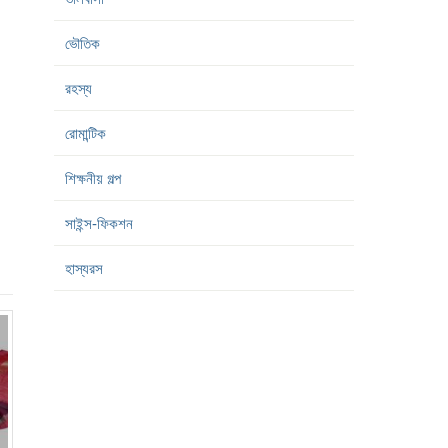
ভৌতিক
রহস্য
রোমান্টিক
শিক্ষনীয় গল্প
সাইন্স-ফিকশন
হাস্যরস