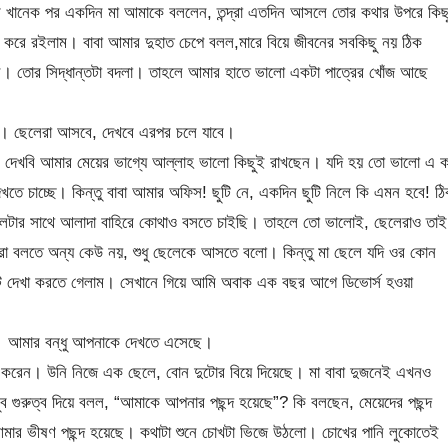
 খানেক পর একদিন মা আমাকে বললেন, তন্দ্রা এতদিন আসলে তোর কথার উপরে কিছ
প করে রইলাম। বাবা আমার দুহাত চেপে বলল,মারে বিয়ে জীবনের সবকিছু নয় ঠিক
িন। তোর সিদ্ধান্তটা বদলা। তাহলে আমার হাতে ভালো একটা পাত্রের খোঁজ আছে
া। ছেলেরা আসবে, দেখবে এরপর চলে যাবে।
 দেখবি আমার মেয়ের ভাগ্যে আল্লাহ ভালো কিছুই রাখছেন। যদি হয় তো ভালো এ ক
 চাচ্ছে। কিন্তু বাবা আমার অফিস! ছুটি নে, একদিন ছুটি নিলে কি এমন হবে! ঠ
লেটার সাথে আলাদা বাহিরে কোথাও বসতে চাইছি। তাহলে তো ভালোই, ছেলেরাও তাই
েলেরা বলতে অন্য কেউ নয়, শুধু ছেলেকে আসতে বলো। কিন্তু মা ছেলে যদি ওর কোন
ন্টে দেখা করতে গেলাম। সেখানে গিয়ে আমি অবাক এক বছর আগে ডিভোর্স হওয়া
 আমার বন্ধু আপনাকে দেখতে এসেছে।
করেন। উনি নিজে এক ছেলে, বোন দুটোর বিয়ে দিয়েছে। মা বাবা দুজনেই এখনও
গুরুত্ব দিয়ে বলল, “আমাকে আপনার পছন্দ হয়েছে”? কি বলছেন, মেয়েদের পছন্দ
ার ভীষণ পছন্দ হয়েছে। কথাটা শুনে চোখটা ভিজে উঠলো। চোখের পানি লুকোতেই