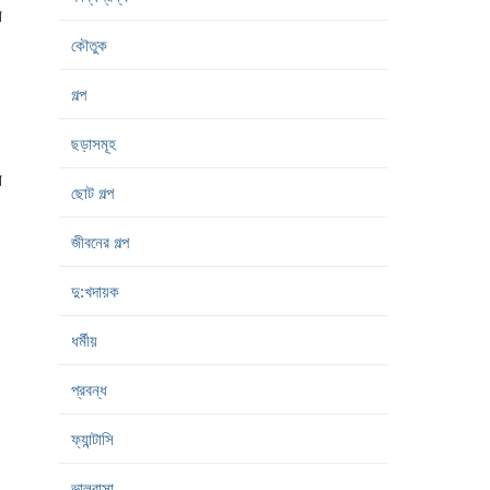
র
কৌতুক
গল্প
ছড়াসমূহ
র
ছোট গল্প
জীবনের গল্প
দু:খদায়ক
ধর্মীয়
প্রবন্ধ
ফ্যান্টাসি
ভালবাসা