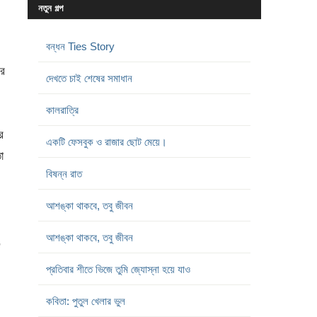
নতুন গল্প
বন্ধন Ties Story
র
দেখতে চাই শেষের সমাধান
কালরাত্রি
র
একটি ফেসবুক ও রাজার ছোট মেয়ে।
া
বিষন্ন রাত
আশঙ্কা থাকবে, তবু জীবন
আশঙ্কা থাকবে, তবু জীবন
,
প্রতিবার শীতে ভিজে তুমি জ্যোস্না হয়ে যাও
কবিতা: পুতুল খেলার ভুল