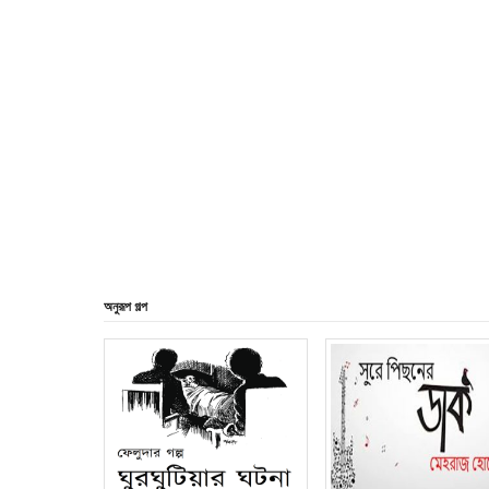
অনুরূপ গল্প