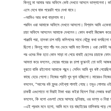
কিন্তু মা আমার আর অফিসে কেউ দেখতে আসলে ভাল্লাগেনা। কলি
এসে দেখে যাক পরেরটা পরে দেখা যাবে।
–আমিও আর কথা বাড়ালাম না।
পরদিন ওরা আমাকে অফিসে দেখতে আসলো। বিশ্বাস আমি একেবারে
চাচা অফিসে আসলেন আমাকে দেখলেন। কোন কথাই জিজ্ঞেস করে
পাঞ্জাবি পরা, হালকা চাপ দাড়ি কলিগদের সাথে যেটুকু কথা বলছি
ছিলো। কিন্তু সাত পাঁচ সব ভেবে আমি মত দিলাম। ওরা কেউই 
পর ওদের দিক হতে কোন সাড়া না পেয়ে বাবাই ছেলের চাচাকে ফো
আমতা করে বললেন, মেয়ের গায়ের রং চাপা বুঝেনই তো ভাই আজক
বুঝতে বাকি রইলোনা আমাকে পছন্দ। সেদিন আমি খুব কষ্ট পেয়েছিলা
কাছে হেরে গেলো। নিজের প্রতি খুব ঘৃনা হচ্ছিলো। মায়েরও নি
বসলেন, “আগের বউ সুন্দর দেইখ্যা পালাই গেছে। তবুও পোলার ওই স
চাকরী এগুলোতে না দিয়াই টাকা খরচ কইরা বিদেশ নিয়া লেজার ক
বললেন, কি বলো এগুলা! মেয়ে আসছে দুনিয়ায়, ওর ভাগ্য ও নিয়া আস
–এই প্রথম মনে হলো, আমি মনে হয় বাছাইয়ের তালিকায় পড়ে গেলা