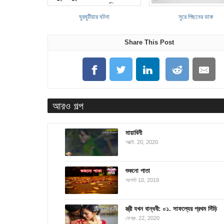
ঘুরঘুটিয়ার ঘটনা
সুরে পিছনের ডাক
Share This Post
আরও গল্প
মায়াবিনী
অক্টো. 20, 2020
শুকনো পাতা
আগস্ট 10, 2019
স্ত্রী যখন বান্ধবী: ০১. সাফল্যের প্রথম সিঁড়ি
ফেব্রু. 22, 2020