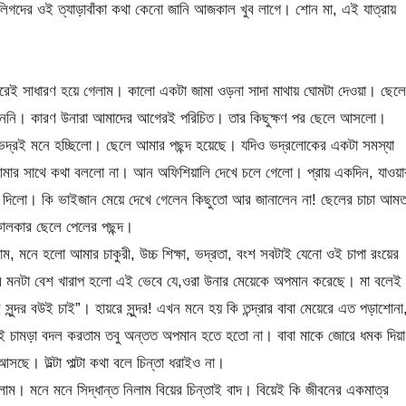
গদের ওই ত্যাড়াবাঁকা কথা কেনো জানি আজকাল খুব লাগে। শোন মা, এই যাত্রায়
ই সাধারণ হয়ে গেলাম। কালো একটা জামা ওড়না সাদা মাথায় ঘোমটা দেওয়া। ছেলে
ননি। কারণ উনারা আমাদের আগেরই পরিচিত। তার কিছুক্ষণ পর ছেলে আসলো।
লো ভদ্রই মনে হচ্ছিলো। ছেলে আমার পছন্দ হয়েছে। যদিও ভদ্রলোকের একটা সমস্যা
আমার সাথে কথা বললো না। আন অফিশিয়ালি দেখে চলে গেলো। প্রায় একদিন, যাওয়া
ন দিলো। কি ভাইজান মেয়ে দেখে গেলেন কিছুতো আর জানালেন না! ছেলের চাচা আমত
ালকার ছেলে পেলের পছন্দ।
ম, মনে হলো আমার চাকুরী, উচ্চ শিক্ষা, ভদ্রতা, বংশ সবটাই যেনো ওই চাপা রংয়ের
জের মনটা বেশ খারাপ হলো এই ভেবে যে,ওরা উনার মেয়েকে অপমান করেছে। মা বলেই
ুন্দর বউই চাই”। হায়রে সুন্দর! এখন মনে হয় কি তন্দ্রার বাবা মেয়েরে এত পড়াশোনা
রাই চামড়া বদল করতাম তবু অন্তত অপমান হতে হতো না। বাবা মাকে জোরে ধমক দিয়া
ছে। উল্টা পাল্টা কথা বলে চিন্তা ধরাইও না।
ম। মনে মনে সিদ্ধান্ত নিলাম বিয়ের চিন্তাই বাদ। বিয়েই কি জীবনের একমাত্র