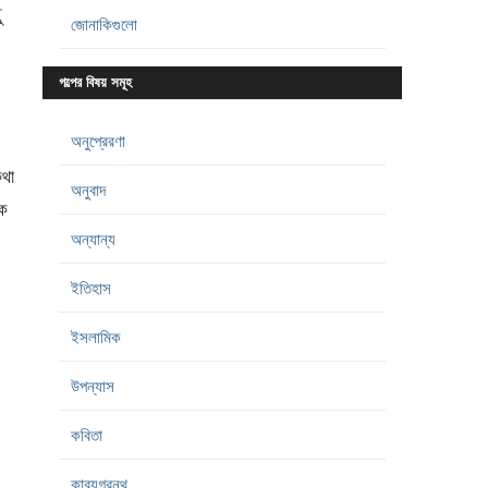
ু
জোনাকিগুলো
গল্পের বিষয় সমূহ
অনুপ্রেরণা
থা
অনুবাদ
িক
অন্যান্য
ইতিহাস
ইসলামিক
উপন্যাস
কবিতা
কাব্যগ্রন্থ