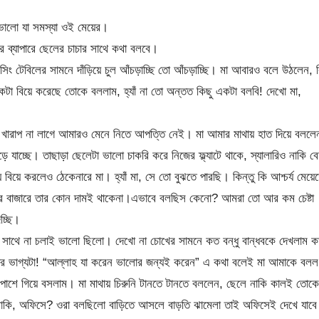
ভালো যা সমস্যা ওই মেয়ের।
্যাপারে ছেলের চাচার সাথে কথা বলবে।
িং টেবিলের সামনে দাঁড়িয়ে চুল আঁচড়াচ্ছি তো আঁচড়াচ্ছি। মা আবারও বলে উঠলেন, 
কটা বিয়ে করেছে তোকে বললাম, হ্যাঁ না তো অন্তত কিছু একটা বলবি! দেখো মা,
বতে খারাপ না লাগে আমারও মেনে নিতে আপত্তি নেই। মা আমার মাথায় হাত দিয়ে বললে
 যাচ্ছে। তাছাড়া ছেলেটা ভালো চাকরি করে নিজের ফ্ল্যাটে থাকে, স্যালারিও নাকি ব
বিয়ে করলেও ঠেকেনারে মা। হ্যাঁ মা, সে তো বুঝতে পারছি। কিন্তু কি আশ্চর্য মেয়ে
িয়ের বাজারে তার কোন দামই থাকেনা।এভাবে বলছিস কেনো? আমরা তো আর কম চেষ্টা
চ্ছি।
র সাথে না চলাই ভালো ছিলো। দেখো না চোখের সামনে কত বন্ধু বান্ধবকে দেখলাম 
 ভাগ্যটা! “আল্লাহ যা করেন ভালোর জন্যই করেন” এ কথা বলেই মা আমাকে বলল
পাশে গিয়ে বসলাম। মা মাথায় চিরুনি টানতে টানতে বললেন, ছেলে নাকি কালই তোকে
 নাকি, অফিসে? ওরা বলছিলো বাড়িতে আসলে বাড়তি ঝামেলা তাই অফিসেই দেখে যাব