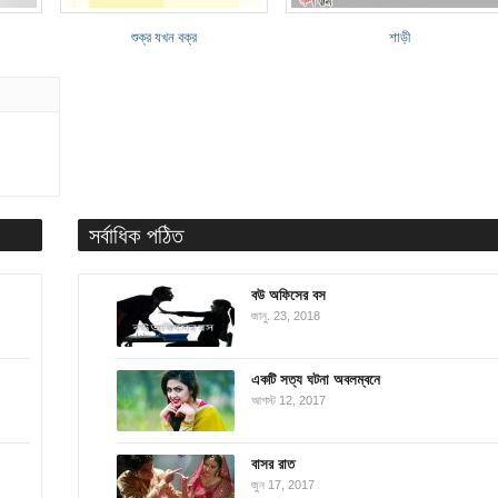
শুক্র যখন বক্র
শাড়ী
সর্বাধিক পঠিত
বউ অফিসের বস
জানু. 23, 2018
একটি সত্য ঘটনা অবলম্বনে
আগস্ট 12, 2017
বাসর রাত
জুন 17, 2017