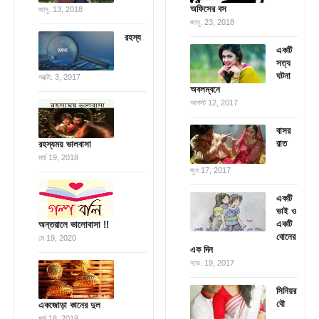
অফিসের বস
জানু. 13, 2018
জানু. 23, 2018
রহস্য
একটি
সত্য
ঘটনা
অক্টো. 3, 2017
অবলম্বনে
আগস্ট 12, 2017
বাসর
রাত
রহস্যময় ভালবাসা
মার্চ 19, 2018
জুন 17, 2017
একটি
ভাই ও
একটি
অন্তরালে ভালোবাসা !!
বোনের
মে 19, 2020
এক দিন
নভে. 19, 2017
সিনিয়র
বৌ
একজোড়া কানের দুল
মার্চ 18, 2019