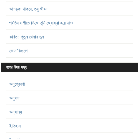
আশঙ্কা থাকবে, তবু জীবন
প্রতিবার শীতে ভিজে তুমি জ্যোস্না হয়ে যাও
কবিতা: পুতুল খেলার ভুল
জোনাকিগুলো
গল্পের বিষয় সমূহ
অনুপ্রেরণা
অনুবাদ
অন্যান্য
ইতিহাস