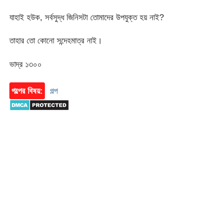
যাহাই হউক, সর্বসুদ্ধ জিনিসটা তোমাদের উপযুক্ত হয় নাই?
তাহার তো কোনো সন্দেহমাত্র নাই।
ভাদ্র ১৩০০
গল্পের বিষয়:
গল্প