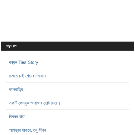
নতুন গল্প
বন্ধন Ties Story
দেখতে চাই শেষের সমাধান
কালরাত্রি
একটি ফেসবুক ও রাজার ছোট মেয়ে।
বিষন্ন রাত
আশঙ্কা থাকবে, তবু জীবন