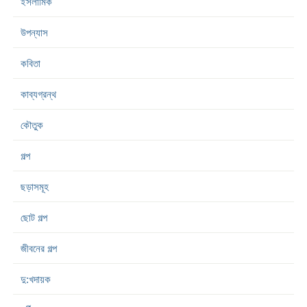
ইসলামিক
উপন্যাস
কবিতা
কাব্যগ্রন্থ
কৌতুক
গল্প
ছড়াসমূহ
ছোট গল্প
জীবনের গল্প
দু:খদায়ক