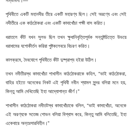
সম্ভাবনা।—
পৃথিবীতে একটি মহানদীর তীরে একটি মহারণ্য ছিল। সেই অরণ্যে এবং সেই
নদীতীরে এক কাঠঠোকরা এবং একটি কাদাখোঁচা পক্ষী বাস করিত।
ধরাতলে কীট যখন সুলভ ছিল তখন ক্ষুধানিবৃত্তিপূর্বক সন্তুষ্টচিত্তে উভয়ে
ধরাধামের যশোকীর্তন করিয়া পুষ্টকলেবরে বিচরণ করিত।
কালক্রমে, দৈবযোগে পৃথিবীতে কীট দুষ্প্রাপ্য হইয়া উঠিল।
তখন নদীতীরস্থ কাদাখোঁচা শাখাসীন কাঠঠোকরাকে কহিল, “ভাই কাঠঠোকরা,
বাহির হইতে অনেকের নিকট এই পৃথিবী নবীন শ্যামল সুন্দর বলিয়া মনে হয়,
কিন্তু আমি দেখিতেছি ইহা আদ্যোপান্ত জীর্ণ।”
শাখাসীন কাঠঠোকরা নদীতটস্থ কাদাখোঁচাকে বলিল, “ভাই কাদাখোঁচা, অনেকে
এই অরণ্যকে সতেজ শোভন বলিয়া বিশ্বাস করে, কিন্তু আমি বলিতেছি, ইহা
একেবারে অন্তঃসারবিহীন।”