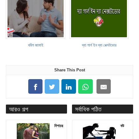
খবিশ জামাই
দ্যা গার্ল ইন দ্যা নেক্সটডোর
Share This Post
আরও গল্প
সর্বাধিক পঠিত
নিশাচর
বউ