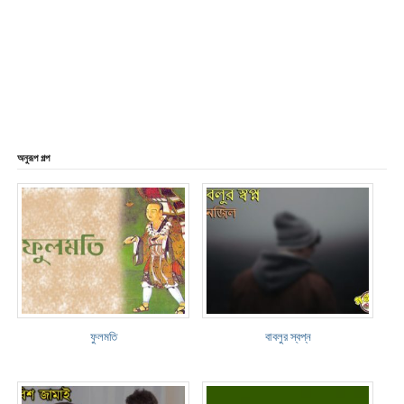
অনুরূপ গল্প
ফুলমতি
বাবলুর স্বপ্ন