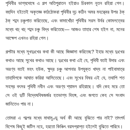
পৃথিবীর ভাগ্যদোষে এ গল্প অতিপুরাতন হইয়াও চিরকাল নূতন রহিয়া গেল।
বহুদিন হইতেই অকৃতজ্ঞ কাঠঠোকরা পৃথিবীর দৃঢ় কঠিন অমর মহত্ত্বের উপর ঠক্
ঠক্ শব্দে চঞ্চুপাত করিতেছে, এবং কাদাখোঁচা পৃথিবীর সরস উর্বর কোমলত্বের
মধ্যে খচ্ খচ্ শব্দে চঞ্চু বিদ্ধ করিতেছে— আজও তাহার শেষ হইল না, মনের
আক্ষেপ এখনও রহিয়া গেল।
গল্পটার মধ্যে সুখদুঃখের কথা কী আছে জিজ্ঞাসা করিতেছ? ইহার মধ্যে দুঃখের
কথাও আছে সুখের কথাও আছে। দুঃখের কথা এই যে, পৃথিবী যতই উদার এবং
অরণ্য যতই মহৎ হউক, ক্ষুদ্র চঞ্চু আপনার উপযুক্ত খাদ্য না পাইবামাত্র
তাহাদিগকে আঘাত করিয়া আসিতেছে। এবং সুখের বিষয় এই যে, তথাপি শত
সহস্র বৎসর পৃথিবী নবীন এবং অরণ্য শ্যামল রহিয়াছে। যদি কেহ মরে তো
সে ওই দুটি বিদ্বেষবিষজর্জর হতভাগ্য বিহঙ্গ, এবং জগতে কেহ সে সংবাদ
জানিতেও পায় না।
তোমরা এ গল্পের মধ্যে মাথামুণ্ডু অর্থ কী আছে বুঝিতে পার নাই? তাৎপর্য
বিশেষ কিছুই জটিল নহে, হয়তো কিঞ্চিৎ বয়সপ্রাপ্ত হইলেই বুঝিতে পারিবে।