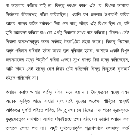
বা অহংকার করিতে চাহি না; কিন্তু প্রধান কারণ এই যে, বিধাতা আমাকে
নির্জনচর জীবরূপেই গঠিত করিয়াছিল। খ্যাতি যশ জনতার উপযোগী করিয়া
আমার গাত্রে কঠিন চর্মাবরণ দিয়া দেন নাই; তাঁহার এই বিধান ছিল যে, যদি
তুমি আত্মরক্ষা করিতে চাও তো একটু নিরালার মধ্যে বাস করিয়ো। চিত্তও সেই
নিরালা বাসস্থানটুকুর জন্য সর্বদাই উৎকণ্ঠিত হইয়া আছে। কিন্তু পিতামহ
অদৃষ্ট পরিহাস করিয়াই হউক অথবা ভুল বুঝিয়াই হউক, আমাকে একটি বিপুল
জনসমাজের মধ্যে উত্তীর্ণ করিয়া এক্ষণে মুখে কাপড় দিয়া হাস্য করিতেছেন;
আমি তাঁহার সেই হাস্যে যোগ দিবার চেষ্টা করিতেছি কিন্তু কিছুতেই কৃতকার্য
হইতে পারিতেছি না।
পলায়ন করাও আমার কর্তব্য বলিয়া মনে হয় না। সৈন্যদলের মধ্যে এমন
অনেক ব্যক্তি আছে যাহারা স্বভাবতই যুদ্ধের অপেক্ষা শান্তির মধ্যেই
অধিকতর স্ফূর্তি পাইতে পারিত, কিন্তু যখন সে নিজের এবং পরের ভ্রমক্রমে
যুদ্ধক্ষেত্রের মাঝখানে আসিয়া দাঁড়াইয়াছে তখন হঠাৎ দল ভাঙিয়া পলায়ন করা
তাহাকে শোভা পায় না। অদৃষ্ট সুবিবেচনাপূর্বক প্রাণিগণকে যথাসাধ্য কর্মে