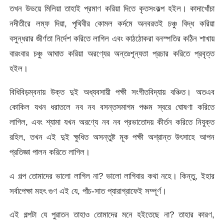
তখন উভয়ে মিলিয়া তাহাই প্রমাণ করিয়া দিতে কৃতসংকল্প হইল। কাদাখোঁচা
নদীতীরে লম্ফ দিয়া, পৃথিবীর কোমল কর্দমে অনবরতই চঞ্চু বিদ্ধ করিয়া
বসুন্ধরার জীর্ণতা নির্দেশ করিতে লাগিল এবং কাঠঠোকরা বনস্পতির কঠিন শাখায়
বারংবার চঞ্চু আঘাত করিয়া অরণ্যের অন্তঃশূন্যতা প্রচার
করিতে প্রবৃত্ত
হইল।
বিধিবিড়ম্বনায় উক্ত দুই অধ্যবসায়ী পক্ষী সংগীতবিদ্যায় বঞ্চিত। অতএব
কোকিল যখন ধরাতলে নব নব বসন্তসমাগম পঞ্চম স্বরে ঘোষণা করিতে
লাগিল, এবং শ্যামা যখন অরণ্যে নব নব প্রভাতোদয় কীর্তন করিতে নিযুক্ত
রহিল, তখন এই দুই ক্ষুধিত অসন্তুষ্ট মূক পক্ষী অশ্রান্ত উৎসাহে আপন
প্রতিজ্ঞা পালন করিতে লাগিল।
এ গল্প তোমাদের ভালো লাগিল না? ভালো লাগিবার কথা নহে। কিন্তু, ইহার
সর্বাপেক্ষা মহৎ গুণ এই যে, পাঁচ-সাত প্যারাগ্রাফেই সম্পূর্ণ।
এই গল্পটা যে পুরাতন তাহাও তোমাদের মনে হইতেছে না? তাহার কারণ,