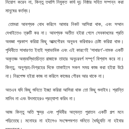
নিয়োগ করেন না, কিন্তু তথাপি নিযুক্ত কার্য দৃঢ় নিষ্ঠার সহিত সম্পন্ন করা
মানুষের কর্তব্য।
তোমরা আবশ্যক বোধ করিলে আমার নিকট আসিয়া থাক, এবং সম্মান
দেখাইতেও ত্রুটি কর না। আবশ্যক অতীত হইয়া গেলে সেবকাধমের প্রতি
অবজ্ঞা প্রকাশ করিয়া কিছু আত্মগৌরব অনুভব করিবারও চেষ্টা করিয়া থাক।
পৃথিবীতে সাধারণত ইহাই স্বাভাবিক এবং এই কারণেই ‘সাধারণ’-নামক একটি
অকৃতজ্ঞ অব্যবস্থিতচিত্ত রাজাকে তাহার অনুচরবর্গ সম্পূর্ণ বিশ্বাস করে না।
কিন্তু, অনুগ্রহ-নিগ্রহের দিকে তাকাইলে সকল সময় কাজ করা হইয়া উঠে
না। নিরপেক্ষ হইয়া কাজ না করিলে কাজের গৌরব আর থাকে না।
অতএব যদি কিছু শুনিতে ইচ্ছা করিয়া আসিয়া থাক তো কিছু শুনাইব। শ্রান্তি
মানিব না এবং উৎসাহেরও প্রত্যাশা করিব না।
আজ কিন্তু অতি ক্ষুদ্র এবং পৃথিবীর অত্যন্ত পুরাতন একটি গল্প মনে
পড়িতেছে। মনোহর না হইলেও সংক্ষেপবশত শুনিতে ধৈর্যচ্যুতি না হইবার