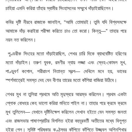
চাহিয়া এমনি করিয়া তাঁহার স্বামীর সিংহাসনের সম্মুখে দাঁড়াইয়াছিলেন।
কবির দৃষ্টি নীরবে রাজাকে জানাইল, “আমি তােমারই। তুমি যদি বিশ্বসমক্ষে
আমাকে দাঁড় করাইয়া পরীক্ষা করিতে চাও তো করাে। কিন্তু—” তাহার পরে
নয়ন নত করিলেন।
পুণ্ডরীক সিংহের মতাে দাঁড়াইয়াছিল, শেখর চারি দিকে ব্যাধবেষ্টিত হরিণের
মতাে দাঁড়াইল। তরুণ যুবক, রমণীর ন্যায় লজ্জা এবং স্নেহ-কোমল মুখ,
পাণ্ডুবর্ণ কপােল, শরীরাংশ নিতান্ত স্বল্প— দেখিলে মনে হয়, ভাবের
স্পর্শমাত্রেই সমস্ত দেহ যেন বীণার তারের মতাে কাঁপিয়া বাজিয়া উঠিবে।
শেখর মুখ না তুলিয়া প্রথমে অতি মৃদুস্বরে আরম্ভ করিলেন। প্রথম একটা
শ্লোক বােধহয় কেহ ভালাে করিয়া শুনিতে পাইল না। তাহার পরে ক্রমে ক্রমে
মুখ তুলিলেন— যেখানে দৃষ্টিনিক্ষেপ করিলেন সেখান হইতে যেন সমস্ত জনতা
এবং রাজসভার পাষাণপ্রাচীর বিগলিত হইয়া বহুদূরবর্তী অতীতের মধ্যে বিলুপ্ত
হইয়া গেল। সুমিষ্ট পরিষ্কার কণ্ঠস্বর কাঁপিতে কাঁপিতে উজ্জ্বল অগ্নিশিখার