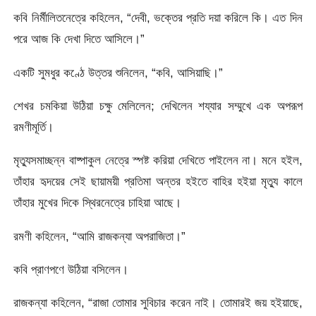
কবি নির্মীলিতনেত্রে কহিলেন, “দেবী, ভক্তের প্রতি দয়া করিলে কি। এত দিন
পরে আজ কি দেখা দিতে আসিলে।”
একটি সুমধুর কণ্ঠে উত্তর শুনিলেন, “কবি, আসিয়াছি।”
শেখর চমকিয়া উঠিয়া চক্ষু মেলিলেন; দেখিলেন শয্যার সম্মুখে এক অপরূপ
রমণীমূর্তি।
মৃত্যুসমাচ্ছন্ন বাষ্পাকুল নেত্রে স্পষ্ট করিয়া দেখিতে পাইলেন না। মনে হইল,
তাঁহার হৃদয়ের সেই ছায়াময়ী প্রতিমা অন্তর হইতে বাহির হইয়া মৃত্যু কালে
তাঁহার মুখের দিকে স্থিরনেত্রে চাহিয়া আছে।
রমণী কহিলেন, “আমি রাজকন্যা অপরাজিতা।”
কবি প্রাণপণে উঠিয়া বসিলেন।
রাজকন্যা কহিলেন, “রাজা তােমার সুবিচার করেন নাই। তােমারই জয় হইয়াছে,