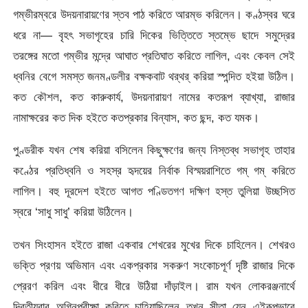
গম্ভীরম্বরে উদয়নারায়ণের স্তব পাঠ করিতে আরম্ভ করিলেন। কণ্ঠস্বর ঘরে
ধরে না— বৃহৎ সভাগৃহের চারি দিকের ভিত্তিতে স্তম্ভে ছাদে সমুদ্রের
তরঙ্গের মতো গম্ভীর মন্দ্রে আঘাত প্রতিঘাত করিতে লাগিল, এবং কেবল সেই
ধ্বনির বেগে সমস্ত জনমণ্ডলীর বক্ষকবাট থর্‌থর্‌ করিয়া স্পন্দিত হইয়া উঠিল।
কত কৌশল, কত কারুকার্য, উদয়নারায়ণ নামের কতরূপ ব্যাখ্যা, রাজার
নামাক্ষরের কত দিক হইতে কতপ্রকার বিন্যাস, কত ছন্দ, কত যমক।
পুণ্ডরীক যখন শেষ করিয়া বসিলেন কিছুক্ষণের জন্য নিস্তব্ধ সভাগৃহ তাহার
কণ্ঠের প্রতিধ্বনি ও সহস্র হৃদয়ের নির্বাক বিস্ময়রাশিতে গম্‌ গম্‌ করিতে
লাগিল। বহু দূরদেশ হইতে আগত পণ্ডিতগণ দক্ষিণ হস্ত তুলিয়া উচ্ছসিত
স্বরে ‘সাধু সাধু’ করিয়া উঠিলেন।
তখন সিংহাসন হইতে রাজা একবার শেখরের মুখের দিকে চাহিলেন। শেখরও
ভক্তি প্রণয় অভিমান এবং একপ্রকার সকরুণ সংকোচপূর্ণ দৃষ্টি রাজার দিকে
প্রেরণ করিল এবং ধীরে ধীরে উঠিয়া দাঁড়াইল। রাম যখন লােকরঞ্জনার্থে
দ্বিতীয়বার অগ্নিপরীক্ষা করিতে চাহিয়াছিলেন তখন সীতা যেন এইরূপভাবে