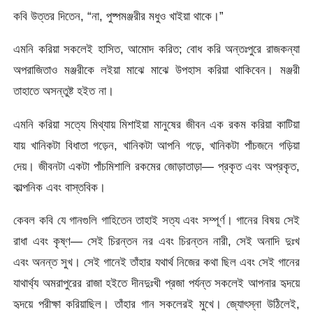
কবি উত্তর দিতেন, “না, পুষ্পমঞ্জরীর মধুও খাইয়া থাকে।”
এমনি করিয়া সকলেই হাসিত, আমােদ করিত; বােধ করি অন্তঃপুরে রাজকন্যা
অপরাজিতাও মঞ্জরীকে লইয়া মাঝে মাঝে উপহাস করিয়া থাকিবেন। মঞ্জরী
তাহাতে অসন্তুষ্ট হইত না।
এমনি করিয়া সত্যে মিথ্যায় মিশাইয়া মানুষের জীবন এক রকম করিয়া কাটিয়া
যায় খানিকটা বিধাতা গড়েন, খানিকটা আপনি গড়ে, খানিকটা পাঁচজনে গড়িয়া
দেয়। জীবনটা একটা পাঁচমিশালি রকমের জোড়াতাড়া— প্রকৃত এবং অপ্রকৃত,
কাল্পনিক এবং বাস্তবিক।
কেবল কবি যে গানগুলি গাহিতেন তাহাই সত্য এবং সম্পূর্ণ। গানের বিষয় সেই
রাধা এবং কৃষ্ণ— সেই চিরন্তন নর এবং চিরন্তন নারী, সেই অনাদি দুঃখ
এবং অনন্ত সুখ। সেই গানেই তাঁহার যথার্থ নিজের কথা ছিল এবং সেই গানের
যাথার্থ্য অমরাপুরের রাজা হইতে দীনদুঃখী প্রজা পর্যন্ত সকলেই আপনার হৃদয়ে
হৃদয়ে পরীক্ষা করিয়াছিল। তাঁহার গান সকলেরই মুখে। জ্যোৎস্না উঠিলেই,