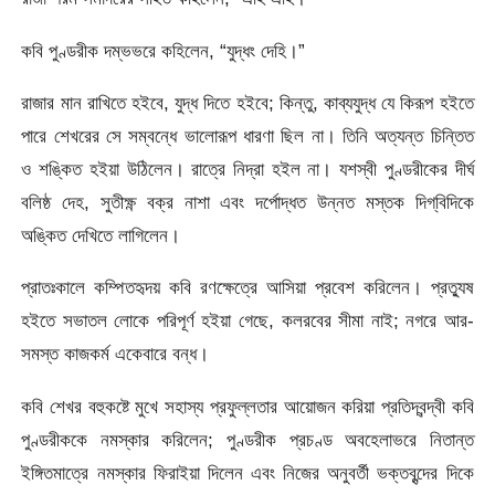
কবি পুণ্ডরীক দম্ভভরে কহিলেন, “যুদ্ধং দেহি।”
রাজার মান রাখিতে হইবে, যুদ্ধ দিতে হইবে; কিন্তু, কাব্যযুদ্ধ যে কিরূপ হইতে
পারে শেখরের সে সম্বন্ধে ভালােরূপ ধারণা ছিল না। তিনি অত্যন্ত চিন্তিত
ও শঙ্কিত হইয়া উঠিলেন। রাত্রে নিদ্রা হইল না। যশস্বী পুণ্ডরীকের দীর্ঘ
বলিষ্ঠ দেহ, সুতীক্ষ্ণ বক্র নাশা এবং দর্পোদ্ধত উন্নত মস্তক দিগ্‌বিদিকে
অঙ্কিত দেখিতে লাগিলেন।
প্রাতঃকালে কম্পিতহৃদয় কবি রণক্ষেত্রে আসিয়া প্রবেশ করিলেন। প্রত্যুষ
হইতে সভাতল লােকে পরিপূর্ণ হইয়া গেছে, কলরবের সীমা নাই; নগরে আর-
সমস্ত কাজকর্ম একেবারে বন্ধ।
কবি শেখর বহুকষ্টে মুখে সহাস্য প্রফুল্লতার আয়ােজন করিয়া প্রতিদ্বন্দ্বী কবি
পুণ্ডরীককে নমস্কার করিলেন; পুণ্ডরীক প্রচণ্ড অবহেলাভরে নিতান্ত
ইঙ্গিতমাত্রে নমস্কার ফিরাইয়া দিলেন এবং নিজের অনুবর্তী ভক্তবৃন্দের দিকে