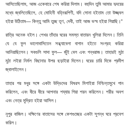
আসিতেছিলাম, আজ একেবারে শেষ করিয়া দিলাম। বহুদিন তুমি আমার হৃদয়ের
মধ্যে জ্বলিতেছিলে, হে মােহিনী বহ্নিরূপিণী, যদি সােনা হইতাম তাে
উজ্জ্বল
হইয়া উঠিতাম— কিন্তু আমি তুচ্ছ তৃণ, দেবী, তাই আজ ভস্ম হইয়া গিয়াছি।”
রাত্রি অনেক হইল। শেখর তাঁহার ঘরের সমস্ত বাতায়ন খুলিয়া দিলেন। তিনি
যে যে ফুল ভালােবাসিতেন সন্ধ্যাবেলা বাগান হইতে সংগ্রহ করিয়া
আনিয়াছিলেন। সবগুলি সাদা ফুল— জুঁই বেল এবং গন্ধরাজ। তাহারই মুঠা
মুঠা লইয়া নির্মল বিছানার উপর ছড়াইয়া দিলেন। ঘরের চারি দিকে প্রদীপ
জ্বালাইলেন।
তাহার পর মধুর সঙ্গে একটা উদ্ভিদের বিষরস মিশাইয়া নিশ্চিন্তমুখে পান
করিলেন, এবং ধীরে ধীরে আপনার শয্যায় গিয়া শয়ন করিলেন। শরীর অবশ
এবং নেত্র মুদ্রিত হইয়া আসিল।
নূপুর বাজিল। দক্ষিণের বাতাসের সঙ্গে কেশগুচ্ছের একটা সুগন্ধ ঘরে প্রবেশ
করিল।