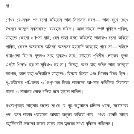
না।
শেখর যে-সকল পদ রচনা করিতেন তাহা নিতান্ত সরল— তাহা সুখে দুঃখে
উৎসবে আনন্দে সর্বসাধারণে ব্যবহার করিত। আজ তাহারা স্পষ্ট বুঝিতে পারিল,
তাহাতে কোনাে গুণপনা নাই; যেন তাহা ইচ্ছা করিলেই তাহারাও রচনা করিতে
পারিত, কেবল অনভ্যাস অনিচ্ছা অনবসর ইত্যাদি কারণেই পারে না— নহিলে
কথাগুলাে বিশেষ নূতনও নহে দুরূহও নহে, তাহাতে পৃথিবীর লােকের নূতন
একটা শিক্ষাও হয় না সুবিধাও হয় না। কিন্তু, আজ যাহা শুনিল তাহা অদ্ভুত
ব্যাপার, কাল যাহা শুনিয়াছিল তাহাতেও বিস্তর চিন্তা এবং শিক্ষার বিষয় ছিল।
পুণ্ডরীকের পাণ্ডিত্য ও নৈপুণ্যের নিকট তাহাদের আপনার কবিটিকে নিতান্ত
বালক ও সামান্য লােক বলিয়া মনে হইতে লাগিল।
মৎস্যপুচ্ছের তাড়নায় জলের মধ্যে যে গূঢ় আন্দোলন চলিতে থাকে, সরােবরের
পদ্ম যেমন তাহার প্রত্যেক আঘাত অনুভব করিতে পারে, শেখর তেমনি তাহার
চতুর্দিকবর্তী সভাস্থ জনের মনের ভাব হৃদয়ের মধ্যে বুঝিতে পারিলেন।