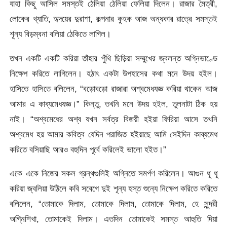
যাহা কিছু আসিল সমস্তই ঠেলিয়া ঠেলিয়া ফেলিয়া দিলেন। রাজার মৈত্রী,
লােকের খ্যাতি, হৃদয়ের দুরাশা, কল্পনার কুহক আজ অন্ধকার রাত্রে সমস্তই
শূন্য বিড়ম্বনা বলিয়া ঠেকিতে লাগিল।
তখন একটি একটি করিয়া তাঁহার পুঁথি ছিড়িয়া সম্মুখের জ্বলন্ত অগ্নিভাণ্ডে
নিক্ষেপ করিতে লাগিলেন। হঠাৎ একটা উপহাসের কথা মনে উদয় হইল।
হাসিতে হাসিতে বলিলেন, “বড়ােবড়াে রাজারা অশ্বমেধযজ্ঞ করিয়া থাকেন আজ
আমার এ কাব্যমেধযজ্ঞ।” কিন্তু, তখনি মনে উদয় হইল, তুলনাটা ঠিক হয়
নাই। “অশ্বমেধের অশ্ব যখন সর্বত্র বিজয়ী হইয়া ফিরিয়া আসে তখনি
অশ্বমেধ হয় আমার কবিত্ব যেদিন পরাজিত হইয়াছে আমি সেইদিন কাব্যমেধ
করিতে বসিয়াছি আরও বহুদিন পূর্বে করিলেই ভালাে হইত।”
একে একে নিজের সকল গ্রন্থগুলিই অগ্নিতে সমর্পণ করিলেন। আগুন ধূ ধূ
করিয়া জ্বলিয়া উঠিলে কবি সবেগে দুই শূন্য হস্ত শুন্যে নিক্ষেপ করিতে করিতে
বলিলেন, “তােমাকে দিলাম, তােমাকে দিলাম, তােমাকে দিলাম, হে সুন্দরী
অগ্নিশিখা, তােমাকেই দিলাম। এতদিন তােমাকেই সমস্ত আহুতি দিয়া