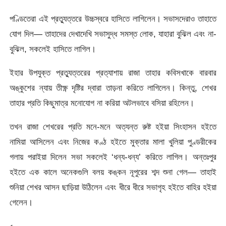
পণ্ডিতেরা এই প্রত্যুত্তরে উচ্চস্বরে হাসিতে লাগিলেন। সভাসদেরাও তাহাতে
যােগ দিল— তাহাদের দেখাদেখি সভাসুদ্ধ সমস্ত লােক, যাহারা বুঝিল এবং না-
বুঝিল, সকলেই হাসিতে লাগিল।
ইহার উপযুক্ত প্রত্যুত্তরের প্রত্যাশায় রাজা তাহার কবিসখাকে বারবার
অঙ্কুশের ন্যায় তীক্ষ্ণ দৃষ্টির দ্বারা তাড়না করিতে লাগিলেন। কিন্তু, শেখর
তাহার প্রতি কিছুমাত্র মনােযােগ না করিয়া অটলভাবে বসিয়া রহিলেন।
তখন রাজা শেখরের প্রতি মনে-মনে অত্যন্ত রুষ্ট হইয়া সিংহাসন হইতে
নামিয়া আসিলেন এবং নিজের কণ্ঠ হইতে মুক্তার মালা খুলিয়া পুণ্ডরীকের
গলায় পরাইয়া দিলেন সভা সকলেই ‘ধন্য-ধন্য’ করিতে লাগিল। অন্তঃপুর
হইতে এক কালে অনেকগুলি বলয় কঙ্কন নূপুরের শব্দ শুনা গেল— তাহাই
শুনিয়া শেখর আসন ছাড়িয়া উঠিলেন এবং ধীরে ধীরে সভাগৃহ হইতে বাহির হইয়া
গেলেন।