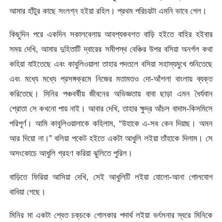
আমার হাঁটুর কাছে সংলগ্ন হইয়া রহিল। প্রথম পরিচয়টা এমনি ভাবে গেল।
কিছুদিন পরে একদিন সকালবেলায় আবশ্যকবশত বাড়ি হইতে বাহির হইবার
সময় দেখি, আমার দুহিতাটি দ্বারের সমীপস্থ বেঞ্চির উপর বসিয়া অনর্গল কথা
কহিয়া যাইতেছে এবং কাবুলিওয়ালা তাহার পদতলে বসিয়া সহাস্যমুখে শুনিতেছে
এবং মধ্যে মধ্যে প্রসঙ্গক্রমে নিজের মতামতও দো-আঁশলা বাংলায় ব্যক্ত
করিতেছে। মিনির পঞ্চবর্ষীয় জীবনের অভিজ্ঞতায় বাবা ছাড়া এমন ধৈর্যবান
শ্রোতা সে কখনাে পায় নাই। আবার দেখি, তাহার ক্ষুদ্র আঁচল বাদাম-কিসমিসে
পরিপূর্ণ। আমি কাবুলিওয়ালাকে কহিলাম, “উহাকে এ-সব কেন দিয়াছ। অমন
আর দিয়াে না।” বলিয়া পকেট হইতে একটা আধুলি লইয়া তাঁহাকে দিলাম। সে
অসংকোচে আধুলি গ্রহণ করিয়া ঝুলিতে পুরিল।
বাড়িতে ফিরিয়া আসিয়া দেখি, সেই আধুলিটি লইয়া যােলাে-আনা গােলযােগ
বাধিয়া গেছে।
মিনির মা একটা শ্বেত চক্‌চকে গােলকার পদার্থ লইয়া ভর্ৎসনার স্বরে মিনিকে