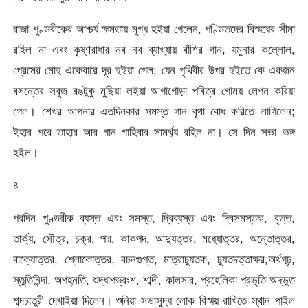
রাজা পুণ্ডরীকের আশ্চর্য ক্ষমতায় মুগ্ধ হইয়া গেলেন, পণ্ডিতদের বিস্ময়ের সীমা
রহিল না এবং কৃষ্ণরাধার নব নব ব্যাখ্যায় বাঁশির গান, যমুনার কল্লোল,
প্রেমের মােহ একেবারে দূর হইয়া গেল; যেন পৃথিবীর উপর হইতে কে
একজন
বসন্তের সবুজ রঙটুকু মুছিয়া লইয়া আগাগােড়া পবিত্র গােময় লেপন করিয়া
গেল। শেখর আপনার এতদিনকার সমস্ত গান বৃথা বােধ করিতে লাগিলেন;
ইহার পরে তাহার আর গান গাহিবার সামর্থ্য রহিল না। সে দিন সভা ভঙ্গ
হইল।
৪
পরদিন পুণ্ডরীক ব্যস্ত এবং সমস্ত, দ্বিব্যস্ত এবং দ্বিসমস্তক, বৃত্ত,
তার্ক্য, সৌত্র, চক্র, পদ্ম, কাকপদ, আদ্যুত্তর, মধ্যোত্তর, অন্তোত্তর,
বাক্যোত্তর, শ্লোকোত্তর, বচনগুপ্ত, মাত্রাচ্যুতক, চ্যুতদত্তাক্ষর,অর্থগূঢ়,
স্তুতিনিন্দা, অপহ্নতি, শুদ্ধাপভ্রংশ, শাব্দী, কালসার, প্রহেলিকা প্রভৃতি অদ্ভুত
শব্দচাতুরী দেখাইয়া দিলেন। শুনিয়া সভাসুদ্ধ লােক বিস্ময় রাখিতে স্থান পাইল