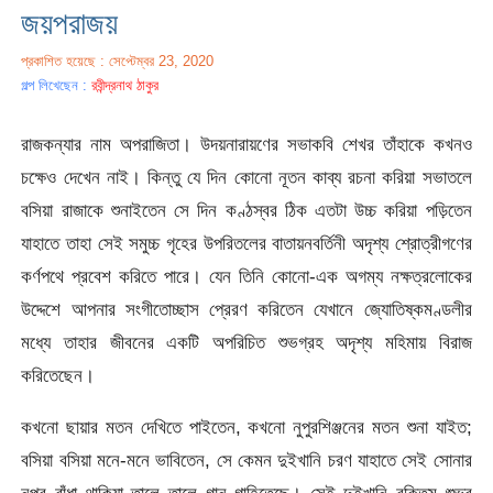
জয়পরাজয়
প্রকাশিত হয়েছে : সেপ্টেম্বর 23, 2020
গল্প লিখেছেন :
রবীন্দ্রনাথ ঠাকুর
রাজকন্যার নাম অপরাজিতা। উদয়নারায়ণের সভাকবি শেখর তাঁহাকে কখনও
চক্ষেও দেখেন নাই। কিন্তু যে দিন কোনাে নূতন কাব্য রচনা করিয়া সভাতলে
বসিয়া রাজাকে শুনাইতেন সে দিন কণ্ঠস্বর ঠিক এতটা উচ্চ করিয়া পড়িতেন
যাহাতে তাহা সেই সমুচ্চ গৃহের উপরিতলের বাতায়নবর্তিনী অদৃশ্য শ্রোত্রীগণের
কর্ণপথে প্রবেশ করিতে পারে। যেন তিনি কোনাে-এক অগম্য নক্ষত্রলােকের
উদ্দেশে আপনার সংগীতােচ্ছাস প্রেরণ করিতেন যেখানে জ্যোতিষ্কমণ্ডলীর
মধ্যে তাহার জীবনের একটি অপরিচিত শুভগ্রহ অদৃশ্য মহিমায় বিরাজ
করিতেছেন।
কখনাে ছায়ার মতন দেখিতে পাইতেন, কখনাে নুপুরশিঞ্জনের মতন শুনা যাইত;
বসিয়া বসিয়া মনে-মনে ভাবিতেন, সে কেমন দুইখানি চরণ যাহাতে সেই সােনার