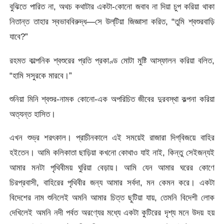
বুঝিতে পারিত না, অথচ কথাটার একটা-কোনাে জবাব না দিয়া চুপ করিয়া থাকা
নিতান্ত তাহার স্বভাববিরুদ্ধ—সে উল্‌টিয়া জিজ্ঞাসা করিত, “তুমি শ্বশুরবাড়ি
যাবে?”
রহমত কাল্পনিক শ্বশুরের প্রতি প্রকাণ্ড মােটা মুষ্টি আস্ফালন করিয়া বলিত,
“হামি সসুরকে মারবে।”
শুনিয়া মিনি শ্বশুর-নামক কোনো-এক অপরিচিত জীবের দুরবস্থা কল্পনা করিয়া
অত্যন্ত হাসিত।
এখন শুভ্র শরৎকাল। প্রাচীনকালে এই সময়েই রাজারা দিগ্‌বিজয়ে বাহির
হইতেন। আমি কলিকাতা ছাড়িয়া কখনাে কোথাও যাই নাই, কিন্তু সেইজন্যই
আমার মনটা পৃথিবীময় ঘুরিয়া বেড়ায়। আমি যেন আমার ঘরের কোণে
চিরপ্রবাসী, বাহিরের পৃথিবীর জন্য আমার সর্বদা, মন কেমন করে। একটা
বিদেশের নাম শুনিলেই অমনি আমার চিত্ত ছুটিয়া যায়, তেমনি বিদেশী লােক
দেখিলেই অমনি নদী পর্বত অরণ্যের মধ্যে একটা কুটিরের দৃশ্য মনে উদয় হয়