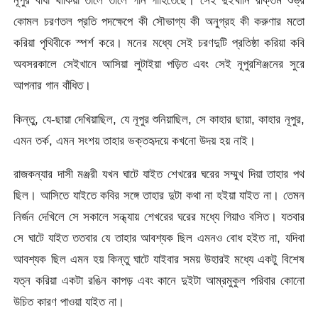
নূপুর বাঁধা থাকিয়া তালে তালে গান গাহিতেছে। সেই দুইখানি রক্তিম শুভ্র
কোমল চরণতল প্রতি পদক্ষেপে কী সৌভাগ্য কী অনুগ্রহ কী করুণার মতাে
করিয়া পৃথিবীকে স্পর্শ করে। মনের মধ্যে সেই চরণদুটি প্রতিষ্ঠা করিয়া কবি
অবসরকালে সেইখানে আসিয়া লুটাইয়া পড়িত এবং সেই নূপুরশিঞ্জনের সুরে
আপনার গান বাঁধিত।
কিন্তু, যে-ছায়া দেখিয়াছিল, যে নূপুর শুনিয়াছিল, সে কাহার ছায়া, কাহার নূপুর,
এমন তর্ক, এমন সংশয় তাহার ভক্তহৃদয়ে কখনাে উদয় হয় নাই।
রাজকন্যার দাসী মঞ্জরী যখন ঘাটে যাইত শেখরের ঘরের সম্মুখ দিয়া তাহার পথ
ছিল। আসিতে যাইতে কবির সঙ্গে তাহার দুটা কথা না হইয়া যাইত না। তেমন
নির্জন দেখিলে সে সকালে সন্ধ্যায় শেখরের ঘরের মধ্যে গিয়াও বসিত। যতবার
সে ঘাটে যাইত ততবার যে তাহার আবশ্যক ছিল এমনও বােধ হইত না, যদিবা
আবশ্যক ছিল এমন হয় কিন্তু ঘাটে যাইবার সময় উহারই মধ্যে একটু বিশেষ
যত্ন করিয়া একটা রঙিন কাপড় এবং কানে দুইটা আম্রমুকুল পরিবার কোনাে
উচিত কারণ পাওয়া যাইত না।