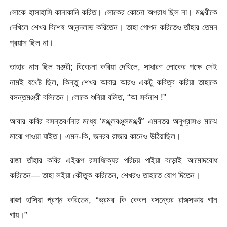
লােকে হাসাহাসি কানাকানি করিত। লােকের কোনাে অপরাধ ছিল না। মঞ্জরীকে
দেখিলে শেখর বিশেষ আনন্দলাভ করিতেন। তাহা গােপন করিতেও তাঁহার তেমন
প্রয়াস ছিল না।
তাহার নাম ছিল মঞ্জরী; বিবেচনা করিয়া দেখিলে, সাধারণ লােকের পক্ষে সেই
নামই যথেষ্ট ছিল, কিন্তু শেখর আবার আরও একটু কবিত্ব করিয়া তাহাকে
বসন্তমঞ্জরী বলিতেন। লােকে শুনিয়া বলিত, “আ সর্বনাশ !”
আবার কবির বসন্তবর্ণনার মধ্যে ‘মঞ্জুলবঞ্জুলমঞ্জরী’ এমনতর অনুপ্রাসও মাঝে
মাঝে পাওয়া যাইত। এমন-কি, জনরব রাজার কানেও উঠিয়াছিল।
রাজা তাঁহার কবির এইরূপ রসাধিক্যের পরিচয় পাইয়া বড়ােই আমােদবােধ
করিতেন— তাহা লইয়া কৌতুক করিতেন, শেখরও তাহাতে যােগ দিতেন।
রাজা হাসিয়া প্রশ্ন করিতেন, “ভ্রমর কি কেবল বসন্তের রাজসভায় গান
গায়।”