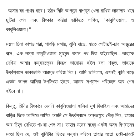
আমার ঘর পথের ধারে। হঠাৎ মিনি আগ্‌ডুম বাগ্‌ডুম খেলা রাখিয়া জানালার ধারে
ছুটিয়া গেল এবং চীৎকার করিয়া ডাকিতে লাগিল, “কাবুলিওয়ালা, ও
কাবুলিওয়ালা।”
ময়লা ঢিলা কাপড় পরা, পাগড়ি মাথায়, ঝুলি ঘাড়ে, হাতে গােটাদুই-চার আঙুরের
বাক্স, এক লম্বা কাবুলিওয়ালা মৃদুমন্দ গমনে পথ দিয়া যাইতেছিল—তাহাকে
দেখিয়া আমার কন্যারত্বের কিরূপ ভাবােদয় হইল বলা শক্ত, তাহাকে
উর্ধ্বশ্বাসে ডাকাডাকি আরম্ভ করিয়া দিল। আমি ভাবিলাম, এখনই ঝুলি ঘাড়ে
একটা আপদ আসিয়া উপস্থিত হইবে, আমার সপ্তদশ পরিচ্ছেদ আর শেষ
হইবে না।
কিন্তু, মিনির চীৎকারে যেমনি কাবুলিওয়ালা হাসিয়া মুখ ফিরাইল এবং আমাদের
বাড়ির দিকে আসিতে লাগিল অমনি সে উর্ধ্বশ্বাসে অন্তঃপুরে দৌড় দিল, তাহার
আর চিহ্ন দেখিতে পাওয়া গেল না। তাহার মনের মধ্যে একটা অন্ধ বিশ্বাসের
মতাে ছিল যে, ওই ঝুলিটার ভিতর সন্ধান করিলে তাহার মতো দুটো-চারটে