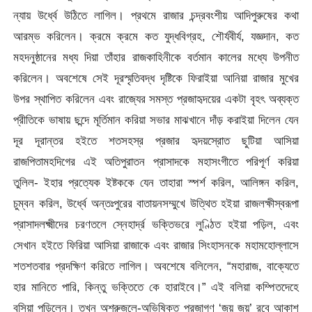
ন্যায় উর্ধ্বে উঠিতে লাগিল। প্রথমে রাজার চন্দ্রবংশীয় আদিপুরুষের কথা
আরম্ভ করিলেন। ক্রমে ক্রমে কত যুদ্ধবিগ্রহ, শৌর্যবীর্য, যজ্ঞদান, কত
মহদনুষ্ঠানের মধ্য দিয়া তাঁহার রাজকাহিনীকে বর্তমান কালের মধ্যে উপনীত
করিলেন। অবশেষে সেই দূরস্মৃতিবদ্ধ দৃষ্টিকে ফিরাইয়া আনিয়া রাজার মুখের
উপর স্থাপিত করিলেন এবং রাজ্যের সমস্ত প্রজাহৃদয়ের একটা বৃহৎ অব্যক্ত
প্রীতিকে ভাষায় ছন্দে মূর্তিমান করিয়া সভার মাঝখানে দাঁড় করাইয়া দিলেন যেন
দূর দূরান্তর হইতে শতসহস্র প্রজার হৃদয়স্রোত ছুটিয়া আসিয়া
রাজপিতামহদিগের এই অতিপুরাতন প্রাসাদকে মহাসংগীতে পরিপূর্ণ করিয়া
তুলিল- ইহার প্রত্যেক ইষ্টককে যেন তাহারা স্পর্শ করিল, আলিঙ্গন করিল,
চুম্বন করিল, উর্ধ্বে অন্তঃপুরের বাতায়নসম্মুখে উত্থিত হইয়া রাজলক্ষীস্বরূপা
প্রাসাদলক্ষ্মীদের চরণতলে স্নেহার্দ্র ভক্তিভরে লুণ্ঠিত হইয়া পড়িল, এবং
সেখান হইতে ফিরিয়া আসিয়া রাজাকে এবং রাজার সিংহাসনকে মহামহােল্লাসে
শতশতবার প্রদক্ষিণ করিতে লাগিল। অবশেষে বলিলেন, “মহারাজ, বাক্যেতে
হার মানিতে পারি, কিন্তু ভক্তিতে কে হারাইবে।” এই বলিয়া কম্পিতদেহে
বসিয়া পড়িলেন। তখন অশ্রুজলে-অভিষিক্ত প্রজাগণ ‘জয় জয়’ রবে আকাশ