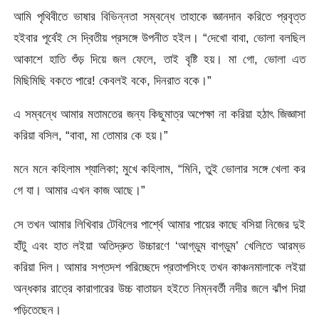
আমি পৃথিবীতে ভাষার বিভিন্নতা সম্বন্ধে তাহাকে জ্ঞানদান করিতে প্রবৃত্ত
হইবার পূর্বেই সে দ্বিতীয় প্রসঙ্গে উপনীত হইল। “দেখাে বাবা, ভােলা বলছিল
আকাশে হাতি শুঁড় দিয়ে জল ফেলে, তাই বৃষ্টি হয়। মা গাে, ভােলা এত
মিছিমিছি বকতে পারে! কেবলই বকে, দিনরাত বকে।”
এ সম্বন্ধে আমার মতামতের জন্য কিছুমাত্র অপেক্ষা না করিয়া হঠাৎ জিজ্ঞাসা
করিয়া বসিল, “বাবা, মা তােমার কে হয়।”
মনে মনে কহিলাম শ্যালিকা; মুখে কহিলাম, “মিনি, তুই ভােলার সঙ্গে খেলা কর
গে যা। আমার এখন কাজ আছে।”
সে তখন আমার লিখিবার টেবিলের পার্শ্বে আমার পায়ের কাছে বসিয়া নিজের দুই
হাঁটু এবং হাত লইয়া অতিদ্রুত উচ্চারণে ‘আগ্‌ডুম বাগ্‌ডুম’ খেলিতে আরম্ভ
করিয়া দিল। আমার সপ্তদশ পরিচ্ছেদে প্রতাপসিংহ তখন কাঞ্চনমালাকে লইয়া
অন্ধকার রাত্রে কারাগারের উচ্চ বাতায়ন হইতে নিম্নবর্তী নদীর জলে ঝাঁপ দিয়া
পড়িতেছেন।