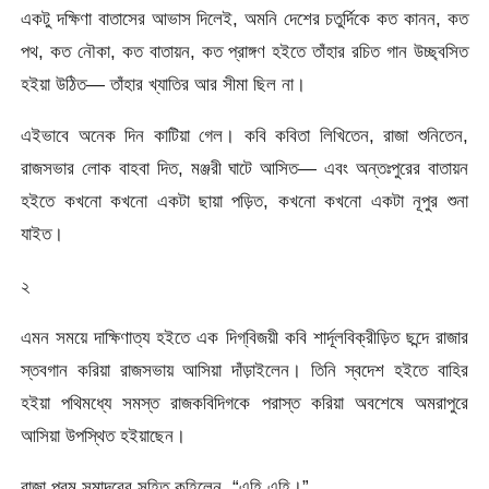
একটু দক্ষিণা বাতাসের আভাস দিলেই, অমনি দেশের চতুর্দিকে কত কানন, কত
পথ, কত নৌকা, কত বাতায়ন, কত
প্রাঙ্গণ হইতে তাঁহার রচিত গান উচ্ছ্বসিত
হইয়া উঠিত— তাঁহার খ্যাতির আর সীমা ছিল না।
এইভাবে অনেক দিন কাটিয়া গেল। কবি কবিতা লিখিতেন, রাজা শুনিতেন,
রাজসভার লােক বাহবা দিত, মঞ্জরী ঘাটে আসিত— এবং অন্তঃপুরের বাতায়ন
হইতে কখনাে কখনাে একটা ছায়া পড়িত, কখনাে কখনো একটা নূপুর শুনা
যাইত।
২
এমন সময়ে দাক্ষিণাত্য হইতে এক দিগ্‌বিজয়ী কবি শার্দূলবিক্রীড়িত ছন্দে রাজার
স্তবগান করিয়া রাজসভায় আসিয়া দাঁড়াইলেন। তিনি স্বদেশ হইতে বাহির
হইয়া পথিমধ্যে সমস্ত রাজকবিদিগকে পরাস্ত করিয়া অবশেষে অমরাপুরে
আসিয়া উপস্থিত হইয়াছেন।
রাজা পরম সমাদরের সহিত কহিলেন, “এহি এহি।”