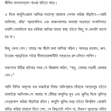
জীবিত মানবসন্তান পাওয়া যাইতে পারে।
এ দিকে কাবুলিওয়ালা আসিয়া সহাস্যে আমাকে সেলাম করিয়া দাঁড়াইল—আমি
ভাবিলাম, যদিচ’ প্রতাপসিংহ এবং কাঞ্চনমালার অবস্থা অত্যন্ত সংকটাপন্ন
তথাপি লােকটাকে ঘরে ডাকিয়া আনিয়া তাহার কাছ হইতে কিছু না কেনাটা ভালাে
হয় না।
কিছু কেনা গেল। তাহার পর পাঁচটা কথা আসিয়া পড়িল। আবদুর রহমান, রুস,
ইংরেজ প্রভৃতিকে লইয়া সীমান্তরক্ষানীতি সম্বন্ধে গল্প চলিতে লাগিল।
অবশেষে উঠিয়া যাইবার সময় সে জিজ্ঞাসা করিল, “বাবু, তােমার লড়কী কোথায়
গেল।”
আমি মিনির অমূলক ভয় ভাঙাইয়া দিবার অভিপ্রায়ে তাঁহাকে অন্তঃপুর হইতে
ডাকাইয়া আনিলাম-সে আমার গা ঘেঁষিয়া কাবুলির মুখ এবং ঝুলির দিকে সন্দিগ্ধ
নেত্রক্ষেপ করিয়া দাঁড়াইয়া রহিল। কাবুলি ঝুলির মধ্য হইতে কিস্‌মিস খােবানি
বাহির করিয়া তাহাকে দিতে গেল, সে কিছুতেই লইল না, দ্বিগুণ সন্দেহের সহিত