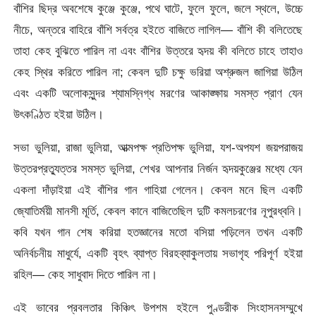
বাঁশির ছিদ্র অবশেষে কুঞ্জে কুঞ্জে, পথে ঘাটে, ফুলে ফুলে, জলে স্থলে, উচ্চে
নীচে, অন্তরে বাহিরে বাঁশি সর্বত্র হইতে বাজিতে লাগিল— বাঁশি কী বলিতেছে
তাহা কেহ বুঝিতে পারিল না এবং বাঁশির উত্তরে হৃদয়
কী বলিতে চাহে তাহাও
কেহ স্থির করিতে পারিল না; কেবল দুটি চক্ষু ভরিয়া অশ্রুজল জাগিয়া উঠিল
এবং একটি অলােকসুন্দর শ্যামস্নিগ্ধ মরণের আকাঙ্ক্ষায় সমস্ত প্রাণ যেন
উৎকণ্ঠিত হইয়া উঠিল।
সভা ভুলিয়া, রাজা ভুলিয়া, আত্মপক্ষ প্রতিপক্ষ ভুলিয়া, যশ-অপযশ জয়পরাজয়
উত্তরপ্রত্যুত্তর সমস্ত ভুলিয়া, শেখর আপনার নির্জন হৃদয়কুঞ্জের মধ্যে যেন
একলা দাঁড়াইয়া এই বাঁশির গান গাহিয়া গেলেন। কেবল মনে ছিল একটি
জ্যোতির্ময়ী মানসী মূর্তি, কেবল কানে বাজিতেছিল দুটি কমলচরণের নূপুরধ্বনি।
কবি যখন গান শেষ করিয়া হতজ্ঞানের মতাে বসিয়া পড়িলেন তখন একটি
অনির্বচনীয় মাধুর্যে, একটি বৃহৎ ব্যাপ্ত বিরহব্যাকুলতায় সভাগৃহ পরিপূর্ণ হইয়া
রহিল— কেহ সাধুবাদ দিতে পারিল না।
এই ভাবের প্রবলতার কিঞ্চিৎ উপশম হইলে পুণ্ডরীক সিংহাসনসম্মুখে