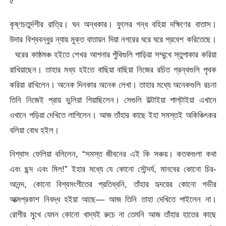
৫
কৃষ্ণচতুর্দশীর রাত্রি। ঘন অন্ধকার। ফুলের গন্ধ বহিয়া দক্ষিণের বাতাস।
উদার বিশ্ববন্ধুর ন্যায় মুক্ত বাতায়ন দিয়া নগরের ঘরে ঘরে প্রবেশ করিতেছে।
ঘরের কাষ্ঠমঞ্চ হইতে শেখর আপনার পুঁথিগুলি পাড়িয়া সম্মুখে স্তুপাকার করিয়া
রাখিয়াছেন। তাহার মধ্য হইতে বাছিয়া বাছিয়া নিজের রচিত গ্রন্থগুলি পৃথক
করিয়া রাখিলেন। অনেক দিনকার অনেক লেখা। তাহার মধ্যে অনেকগুলি রচনা
তিনি নিজেই প্রায় ভুলিয়া গিয়াছিলেন। সেগুলি উল্টাইয়া পাল্‌টাইয়া এখানে
ওখানে পড়িয়া দেখিতে লাগিলেন। আজ তাঁহার কাছে ইহা সমস্তই অকিঞ্চিৎকর
বলিয়া বােধ হইল।
নিশ্বাস ফেলিয়া বলিলেন, “সমস্ত জীবনের এই কি সঞ্চয়। কতকগুলা কথা
এবং ছন্দ এবং মিল!” ইহার মধ্যে যে কোনাে সৌন্দর্য, মানবের কোনাে চির-
আনন্দ, কোনাে বিশ্বসংগীতের প্রতিধ্বনি, তাঁহার হৃদয়ের কোনাে গভীর
আত্মপ্রকাশ নিবদ্ধ হইয়া আছে— আজ তিনি তাহা দেখিতে পাইলেন না।
রােগীর মুখে যেমন কোনাে খাদ্যই রুচে না তেমনি আজ তাঁহার হাতের কাছে