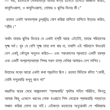
— যথা, রহমতকে দেখিবামাত্র আমার কন্যা হাসিতে হাসিতে জিজ্ঞাসা করিত,
কাবুলিওয়ালা, ও কাবুলিওয়ালা, তােমার ও ঝুলির ভিতর কী।”
রহমত একটা অনাবশ্যক চন্দ্রবিন্দু যােগ করিয়া হাসিতে হাসিতে উত্তর করিত,
“হাঁঁতি।”
অর্থাৎ তাহার ঝুলির ভিতরে যে একটা হস্তী আছে এইটেই, তাহার পরিহাসের
সূক্ষ্ম মর্ম। খুব যে বেশি সুক্ষ্ম তাহা বলা যায় না, তথাপি এই পরিহাসে উভয়েই
বেশ একটু কৌতুক অনুভব করিত— এবং শরৎকালের প্রভাতে একটি বয়স্ক
এবং একটি অপ্রাপ্তবয়স্ক শিশুর সরল হাস্য দেখিয়া আমারও বেশ লাগিত।
উহাদের মধ্যে আরো একটা কথা প্রচলিত ছিল। রহমত মিনিকে বলিত “খোখী,
তােমি সসুরবাড়ি কখুনু যাবে না!”
বাঙালির ঘরের মেয়ে আজন্মকাল ‘শ্বশুরবাড়ি’ শব্দটার সহিত পরিচিত, কিন্তু
আমরা কিছু একেলে ধরনের লােক হওয়াতে শিশু মেয়েকে শ্বশুরবাড়ি সম্বন্ধে
সজ্ঞান করিয়া তোলা হয় নাই। এইজন্য রহমতের অনুরোধটা সে পরিষ্কার