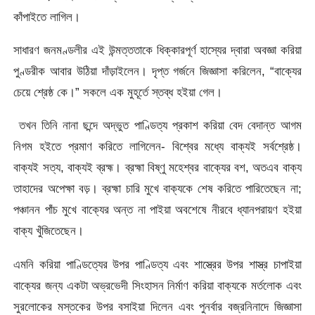
কাঁপাইতে লাগিল।
সাধারণ জনমণ্ডলীর এই উন্মত্ততাকে ধিক্কারপূর্ণ হাস্যের দ্বারা অবজ্ঞা করিয়া
পুণ্ডরীক আবার উঠিয়া দাঁড়াইলেন। দৃপ্ত গর্জনে জিজ্ঞাসা করিলেন, “বাক্যের
চেয়ে শ্রেষ্ঠ কে।” সকলে এক মুহূর্তে স্তব্ধ হইয়া গেল।
তখন তিনি নানা ছন্দে অদ্ভুত পাণ্ডিত্য প্রকাশ করিয়া বেদ বেদান্ত আগম
নিগম হইতে প্রমাণ করিতে লাগিলেন- বিশ্বের মধ্যে বাক্যই সর্বশ্রেষ্ঠ।
বাক্যই সত্য, বাক্যই ব্রহ্ম। ব্রহ্মা বিষ্ণু মহেশ্বর বাক্যের বশ, অতএব বাক্য
তাহাদের অপেক্ষা বড়। ব্রহ্মা চারি মুখে বাক্যকে শেষ করিতে পারিতেছেন না;
পঞ্চানন পাঁচ মুখে বাক্যের অন্ত না পাইয়া অবশেষে নীরবে ধ্যানপরায়ণ হইয়া
বাক্য খুঁজিতেছেন।
এমনি করিয়া পাণ্ডিত্যের উপর পাণ্ডিত্য এবং শাস্ত্রের উপর শাস্ত্র চাপাইয়া
বাক্যের জন্য একটা অভ্রভেদী সিংহাসন নির্মাণ করিয়া বাক্যকে মর্তলােক এবং
সুরলােকের মস্তকের উপর বসাইয়া দিলেন এবং পুনর্বার বজ্রনিনাদে জিজ্ঞাসা