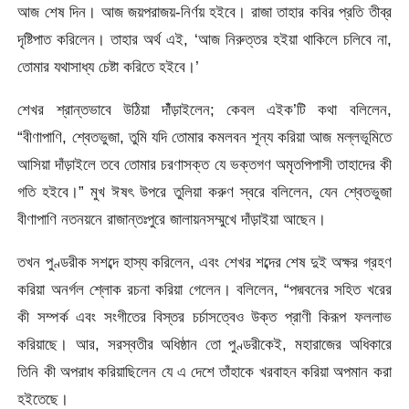
আজ শেষ দিন। আজ জয়পরাজয়-নির্ণয় হইবে। রাজা তাহার কবির প্রতি তীব্র
দৃষ্টিপাত করিলেন। তাহার অর্থ এই, ‘আজ নিরুত্তর হইয়া
থাকিলে চলিবে না,
তােমার যথাসাধ্য চেষ্টা করিতে হইবে।’
শেখর শ্রান্তভাবে উঠিয়া দাঁঁড়াইলেন; কেবল এইক’টি কথা বলিলেন,
“বীণাপাণি, শ্বেতভুজা, তুমি যদি তােমার কমলবন শূন্য করিয়া আজ মল্লভূমিতে
আসিয়া দাঁড়াইলে তবে তােমার চরণাসক্ত যে ভক্তগণ অমৃতপিপাসী তাহাদের কী
গতি হইবে।” মুখ ঈষৎ উপরে তুলিয়া করুণ স্বরে বলিলেন, যেন শ্বেতভুজা
বীণাপাণি নতনয়নে রাজান্তঃপুরে জালায়নসম্মুখে দাঁড়াইয়া আছেন।
তখন পুণ্ডরীক সশব্দে হাস্য করিলেন, এবং শেখর শব্দের শেষ দুই অক্ষর গ্রহণ
করিয়া অনর্গল শ্লোক রচনা করিয়া গেলেন। বলিলেন, “পদ্মবনের সহিত খরের
কী সম্পর্ক এবং সংগীতের বিস্তর চর্চাসত্বেও উক্ত প্রাণী কিরূপ ফললাভ
করিয়াছে। আর, সরস্বতীর অধিষ্ঠান তাে পুণ্ডরীকেই, মহারাজের অধিকারে
তিনি কী অপরাধ করিয়াছিলেন যে এ দেশে তাঁহাকে খরবাহন করিয়া অপমান করা
হইতেছে।