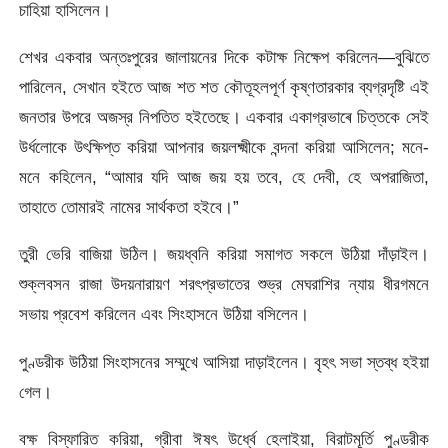
চাহিয়া হাসিলেন।
শেখর একবার অন্তঃপুরের জালায়নের দিকে কটাক্ষ নিক্ষেপ করিলেন—বুঝিতে
পারিলেন, সেখান হইতে আজ শত শত কৌতূহলপূর্ণ কৃষ্ণতারকার
ব্যগ্রদৃষ্টি এই
জনতার উপরে অজস্র নিপতিত হইতেছে। একবার একাগ্রভাৰে চিত্তকে সেই
উর্ধলােকে উৎক্ষিপ্ত করিয়া আপনার জয়লক্ষ্মীকে বন্দনা করিয়া আসিলেন; মনে-
মনে কহিলেন, “আমার যদি আজ জয় হয় তবে, হে দেবী, হে অপরাজিতা,
তাহাতে তােমারই নামের সার্থকতা হইবে।”
তুরী ভেরি বাজিয়া উঠিল। জয়ধ্বনি করিয়া সমাগত সকলে উঠিয়া দাঁড়াইল।
শুক্লবসন রাজা উদয়নারায়ণ শরৎপ্রভাতের শুভ্র মেঘরাশির ন্যায় ধীরগমনে
সভায় প্রবেশ করিলেন এবং সিংহাসনে উঠিয়া বসিলেন।
পুণ্ডরীক উঠিয়া সিংহাসনের সম্মুখে আসিয়া দাড়াইলেন। বৃহৎ সভা স্তব্ধ হইয়া
গেল।
বক্ষ বিস্ফারিত করিয়া, গ্রীবা ঈষৎ উর্ধ্বে হেলাইয়া, বিরাটমূর্তি পুণ্ডরীক