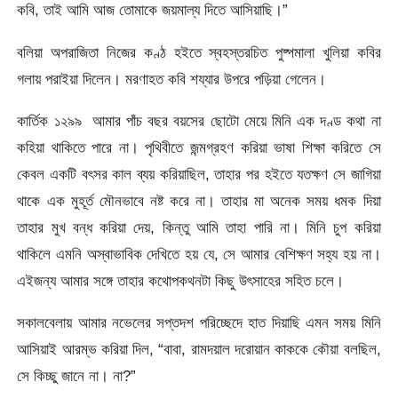
কবি, তাই আমি আজ তােমাকে জয়মাল্য দিতে আসিয়াছি।”
বলিয়া অপরাজিতা নিজের কণ্ঠ হইতে স্বহস্তরচিত পুষ্পমালা খুলিয়া কবির
গলায় পরাইয়া দিলেন। মরণাহত কবি শয্যার উপরে পড়িয়া গেলেন।
কার্তিক ১২৯৯
আমার পাঁচ বছর বয়সের ছােটো মেয়ে মিনি এক দণ্ড কথা না
কহিয়া থাকিতে পারে না। পৃথিবীতে জন্মগ্রহণ করিয়া ভাষা শিক্ষা করিতে সে
কেবল একটি বৎসর কাল ব্যয় করিয়াছিল, তাহার পর হইতে যতক্ষণ সে জাগিয়া
থাকে এক মুহূর্ত মৌনভাবে নষ্ট করে না। তাহার মা অনেক সময় ধমক দিয়া
তাহার মুখ বন্ধ করিয়া দেয়, কিন্তু আমি তাহা পারি না। মিনি চুপ করিয়া
থাকিলে এমনি অস্বাভাবিক দেখিতে হয় যে, সে আমার বেশিক্ষণ সহ্য হয় না।
এইজন্য আমার সঙ্গে তাহার কথােপকথনটা কিছু উৎসাহের সহিত চলে।
সকালবেলায় আমার নভেলের সপ্তদশ পরিচ্ছেদে হাত দিয়াছি এমন সময় মিনি
আসিয়াই আরম্ভ করিয়া দিল, “বাবা, রামদয়াল দরােয়ান কাককে কৌয়া বলছিল,
সে কিচ্ছু জানে না। না?”