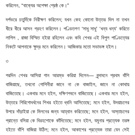
করিলেন, “বাক্যের অপেক্ষা শ্রেষ্ঠ কে।”
দর্পভরে চতুর্দিকে নিরীক্ষণ করিলেন; যখন কেহ কোনাে উত্তর দিল না তখন
ধীরে ধীরে আসন গ্রহণ করিলেন। পণ্ডিতগণ ‘সাধু সাধু’ ‘ধন্য ধন্য’ করিতে
লাগিল , রাজা বিস্মিত হইয়া রহিলেন এবং কবি শেখর এই বিপুল পাণ্ডিত্যের
নিকটে আপনাকে ক্ষুদ্র মনে করিলেন। আজিকার মতাে সভাভঙ্গ হইল।
৩
পরদিন শেখর আসিয়া গান আরম্ভ করিয়া দিলেন— বৃন্দাবনে প্রথম বাঁশি
বাজিয়াছে, তখনাে গােপিনীরা জানে না কে বাজাইল, জানে না কোথায়
বাজিতেছে। একবার মনে হইল, দক্ষিণপবনে বাজিতেছে। একবার মনে হইল,
উত্তরে গিরিগােবর্ধনের শিখর হইতে ধ্বনি আসিতেছে; মনে হইল, উদয়াচলের
উপরে দাঁড়াইয়া কে মিলনের জন্য আহ্বান করিতেছে; মনে হইল, অস্তাচলের
প্রান্তে বসিয়া কে বিরহশােকে কাঁদিতেছে; মনে হইল, যমুনার প্রত্যেক তরঙ্গ
হইতে বাঁশি বাজিয়া উঠিল; মনে হইল, আকাশের প্রত্যেক তারা যেন সেই