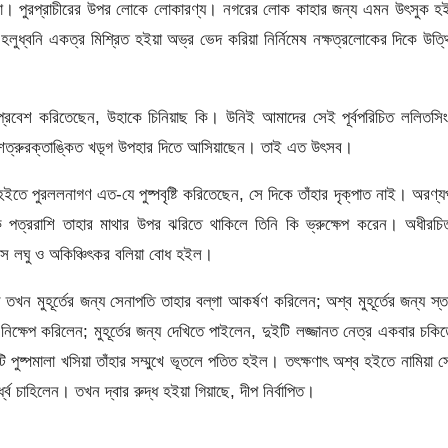
ালা।
পুরপ্রাচীরের উপর লােকে লােকারণ্য। নগরের লােক কাহার জন্য এমন উৎসুক হই
হলুধ্বনি একত্র মিশ্রিত হইয়া অভ্র ভেদ করিয়া নির্নিমেষ নক্ষত্রলােকের দিকে উত্
ে প্রবেশ করিতেছেন, উহাকে চিনিয়াছ কি। উনিই আমাদের সেই পূর্বপরিচিত ললিতসি
তলে শত্রুরক্তাঙ্কিত খড়্গ উপহার দিতে আসিয়াছেন। তাই এত উৎসব।
 হইতে পুরললনাগণ এত-যে পুষ্পবৃষ্টি করিতেছেন, সে দিকে তাঁহার দৃক্‌পাত নাই। অরণ্
ষ্ক পত্ররাশি তাহার মাথার উপর ঝরিতে থাকিলে তিনি কি ভ্রুক্ষেপ করেন। অধীরচি
রস লঘু ও অকিঞ্চিৎকর বলিয়া বােধ হইল।
খন মুহূর্তের জন্য সেনাপতি তাহার বল্‌গা আকর্ষণ করিলেন; অশ্ব মুহূর্তের জন্য স্ত
টি নিক্ষেপ করিলেন; মুহূর্তের জন্য দেখিতে পাইলেন, দুইটি লজ্জানত নেত্র একবার চকি
 পুষ্পমালা খসিয়া তাঁহার সম্মুখে ভূতলে পতিত হইল। তৎক্ষণাৎ অশ্ব হইতে নামিয়া 
ধ্বে চাহিলেন। তখন দ্বার রুদ্ধ হইয়া গিয়াছে, দীপ নির্বাপিত।