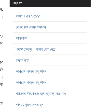
নতুন গল্প
েন,
বন্ধন Ties Story
ছে।
দেখতে চাই শেষের সমাধান
ম্য
কালরাত্রি
রাও
একটি ফেসবুক ও রাজার ছোট মেয়ে।
বিষন্ন রাত
থাও
যদি
আশঙ্কা থাকবে, তবু জীবন
াই।
আশঙ্কা থাকবে, তবু জীবন
এবং
প্রতিবার শীতে ভিজে তুমি জ্যোস্না হয়ে যাও
ল্য
কবিতা: পুতুল খেলার ভুল