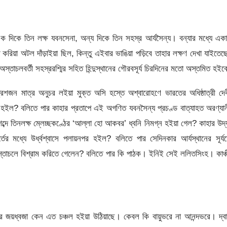
 এক দিকে তিন লক্ষ যবনসেনা, অন্য দিকে তিন সহস্র আর্যসৈন্য। বন্যার মধ্যে এক
্ধ করিয়া অটল দাঁড়াইয়া ছিল, কিন্তু এইবার ভাঙিয়া পড়িবে তাহার লক্ষণ দেখা যাইতে
তাচলবর্তী সহস্ররশ্মির সহিত হিন্দুস্থানের গৌরবসূর্য চিরদিনের মতাে অস্তমিত হইব
্রিশজন মাত্র অনুচর লইয়া মুক্ত অসি হস্তে অশ্বারােহণে ভারতের অধিষ্ঠাত্রী দে
তিত হইল? বলিতে পার কাহার প্রতাপে এই অগণিত যবনসৈন্য প্রচণ্ড বাত্যাহত অরণ্যা
ম্’ শব্দে তিনলক্ষ ম্লেচ্ছকণ্ঠের ‘আল্লা হাে আকবর’ ধ্বনি নিমগ্ন হইয়া গেল? কাহার উদ
ূর্তের মধ্যে উর্ধ্বশ্বাসে পলায়নপর হইল? বলিতে পার সেদিনকার আর্যস্থানের সূর্য
 অস্তাচলে বিশ্রাম করিতে গেলেন? বলিতে পার কি পাঠক। ইনিই সেই ললিতসিংহ। কাঞ্
জয়ধ্বজা কেন এত চঞ্চল হইয়া উঠিয়াছে। কেবল কি বায়ুভরে না আনন্দভরে। দ্ব