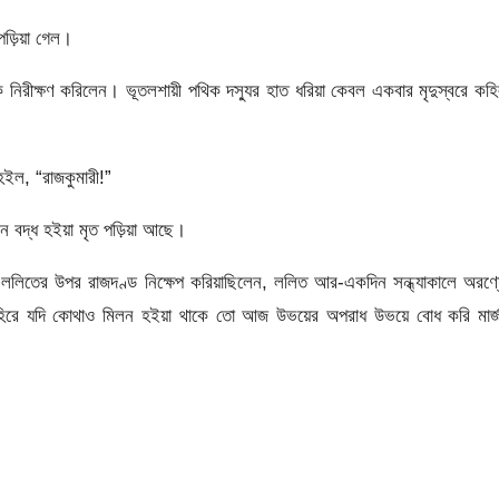
পড়িয়া গেল।
ে নিরীক্ষণ করিলেন। ভূতলশায়ী পথিক দস্যুর হাত ধরিয়া কেবল একবার মৃদুস্বরে কহ
র হইল, “রাজকুমারী!”
ে বদ্ধ হইয়া মৃত পড়িয়া আছে।
ানে ললিতের উপর রাজদণ্ড নিক্ষেপ করিয়াছিলেন, ললিত আর-একদিন সন্ধ্যাকালে অরণ্
াহিরে যদি কোথাও মিলন হইয়া থাকে তাে আজ উভয়ের অপরাধ উভয়ে বােধ করি মার্