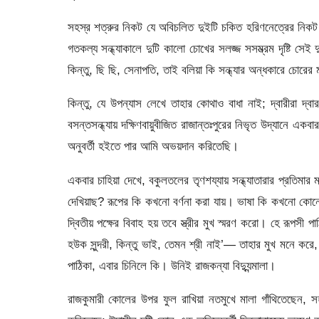
সহস্র শত্রুর নিকট যে অবিচলিত দুইটি চকিত হরিণনেত্রের নিকট সে 
গতকল্য সন্ধ্যাকালে দুটি কালাে চোখের সলজ্জ সসম্ভ্রম দৃষ্টি সেই দ
কিন্তু, ছি ছি, সেনাপতি, তাই বলিয়া কি সন্ধ্যার অন্ধকারে চোরের 
কিন্তু, যে উপন্যাস লেখে তাহার কোথাও বাধা নাই; দ্বারীরা দ্ব
বসন্তসন্ধ্যায় দক্ষিণবায়ুবীজিত রাজান্তঃপুরের নিভৃত উদ্যানে
অনুবর্তী হইতে পার আমি অভয়দান করিতেছি।
একবার চাহিয়া দেখে, বকুলতলের তৃণশয্যায় সন্ধ্যাতারার প্রত
দেখিয়াছ? রূপের কি কখনাে বর্ণনা করা যায়। ভাষা কি কখনাে কোন
দ্বিতীয় পক্ষের বিবাহ হয় তবে স্ত্রীর মুখ স্মরণ করাে। হে রূপসী
হউক সুন্দরী, কিন্তু ভাই, তেমন শ্রী নাই’— তাহার মুখ মনে করে,
পাঠিকা, এবার চিনিলে কি। উনিই রাজকন্যা বিদ্যুন্মালা।
রাজকুমারী কোলের উপর ফুল রাখিয়া নতমুখে মালা গাঁথিতেছেন, স