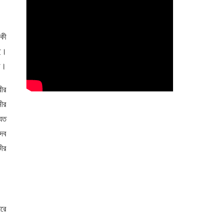
াকী
ছে।
ে।
বীর
নীর
্যত
দেব
চীর
ারে