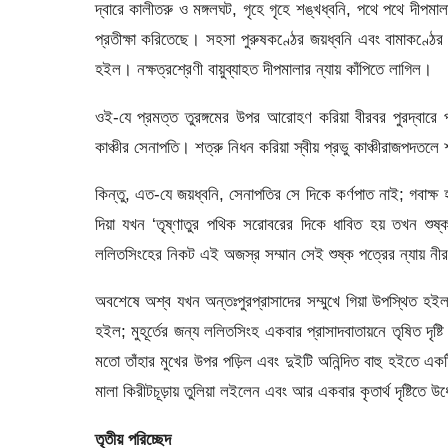
দ্বারে কালীতরু ও মঙ্গলঘট, গৃহে গৃহে শঙ্খধ্বনি, পথে পথে দীপম
প্রতীক্ষা করিতেছে। সহসা পুরুষকণ্ঠের জয়ধ্বনি এবং বামাকণ্ঠের 
হইল। নক্ষত্রশ্রেণী বায়ুব্যাহত দীপমালার ন্যায় কাঁপিতে লাগিল।
ওই-যে প্রমত্ত তুরঙ্গমের উপর আরােহণ করিয়া বীরবর পুরদ্বার
কাঞ্চীর সেনাপতি। শত্রু নিধন করিয়া স্বীয় প্রভু কাঞ্চীরাজপদ
কিন্তু, এত-যে জয়ধ্বনি, সেনাপতির সে দিকে কর্ণপাত নাই; গবাক্ষ
দিয়া যখন ‘তৃষ্ণাতুর পথিক সরােবরের দিকে ধাবিত হয় তখন শু
ললিতসিংহের নিকট এই অজস্র সম্মান সেই শুষ্ক পত্রের ন্যায় নী
অবশেষে অশ্ব যখন অন্তঃপুরপ্রাসাদের সম্মুখে গিয়া উপস্থিত হইল ত
হইল; মুহূর্তের জন্য ললিতসিংহ একবার প্রাসাদবাতায়নে তৃষিত দৃষ্
মতো তাঁহার মুখের উপর পড়িল এবং দুইটি অনিন্দিত বাহু হইতে একটি
মালা কিরীটচূড়ায় তুলিয়া লইলেন এবং আর একবার কৃতার্থ দৃষ্টিতে উর্
তৃতীয় পরিচ্ছেদ