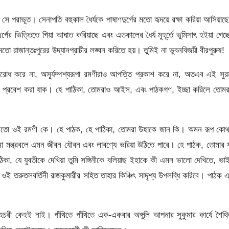
পরাভূত। সেনাপতি বহুকাল ধৈর্যকে পাষাণদুর্গের মতাে হৃদয়ে রক্ষা করিয়া আসিয়াছ
ুর্গের ভিত্তিতে গিয়া আঘাত করিয়াছে এবং এতকালের ধৈর্য মুহূর্তে ভূমিসাৎ
হইয়া গে
মতো রাজান্তঃপুরের উদ্যানপ্রাচীর লঙ্ঘন করিতে হয়। তুমিই না ভুবনবিজয়ী বীরপুরুষ!
াররােধ করে না, অসূর্যম্পশ্যরূপা রমণীরাও আপত্তি প্রকাশ করে না, অতএব এই সুর
 একবার প্রবেশ করা যাক। হে পাঠিকা, তােমরাও আইস, এবং পাঠকগণ, ইচ্ছা করিলে তােম
িমার মতাে ওই রমণী কে। হে পাঠক, হে পাঠিকা, তােমরা উহাকে জান কি। অমন রূপ কো
াে মন্ত্রবলে এমন জীবন যৌবন এবং লাবণ্যে ভরিয়া উঠিতে পারে। হে পাঠক, তােমার 
 পাঠিকা, যে যুবতীকে দেখিয়া তুমি সঙ্গিনীকে বলিয়াছ ইহাকে কী এমন ভালাে দেখিতে, ভ
 ওই তরুতলবর্তিনী রাজকুমারীর সহিত তাহার কিঞ্চিৎ সাদৃশ্য উপলব্ধি করিবে। পাঠক 
হচরী কেহই নাই। গাঁথিতে গাঁথিতে এক-একবার অঙ্গুলি আপনার সুকুমার কার্যে শৈথি