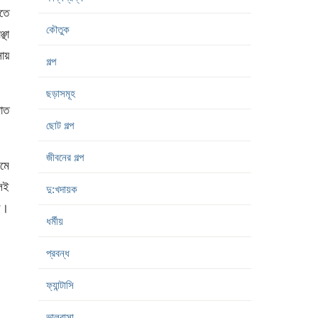
ীতে
কৌতুক
্ছা
ায়
গল্প
ছড়াসমূহ
জাত
ছোট গল্প
জীবনের গল্প
রমে
লেই
দু:খদায়ক
ে।
ধর্মীয়
প্রবন্ধ
ফ্যান্টাসি
ভালবাসা