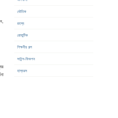
ভৌতিক
িল,
রহস্য
রোমান্টিক
শিক্ষনীয় গল্প
সাইন্স-ফিকশন
যের
হাস্যরস
জনা