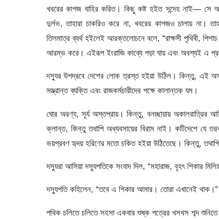
খবরের কাগজ বাহির করিত। কিছু কষ্ট হইত সন্দেহ নাই— সে অন্
দুর্লভ, তাহারা চাকরিও করে না, খবরের কাগজও চালায় না। ত
তিলমাত্র ব্যর্থ হইলেই আরক্তলােচনে বলে, “রাক্ষসী পৃথিবী, পিশাচ 
আরম্ভ করে। এইরূপ ইংরাজি কাব্যে পড়া যায় এবং অবশ্যই এ প্র
দস্যুর উপদ্রবে দেশের লােক ত্রস্ত হইয়া উঠিল। কিন্তু, এই অসাম
সম্ভ্রান্ত ব্যক্তি এবং রাজকর্মচারীদের পক্ষে কালান্তক যম।
ঘাের অরণ্য, সূর্য অস্তপ্রায়। কিন্তু, বনচ্ছায়ায় অকালরাত্র
ক্লান্ত, কিন্তু তথাপি অধ্যবসায়ের বিরাম নাই। কটিদেশে যে তর
ভয়প্রবণ হৃদয় হরিণের মতাে চকিত হইয়া উঠিতেছে। কিন্তু, তথা
দস্যুরা আসিয়া দস্যুপতিকে সংবাদ দিল, “মহারাজ, বৃহৎ শিকার মিলি
দস্যুপতি কহিলেন, “তবে এ শিকার আমার। তােরা এখানেই থাক।”
পথিক চলিতে চলিতে সহসা একবার শুষ্ক পত্রের খসখস শব্দ শুনিতে 