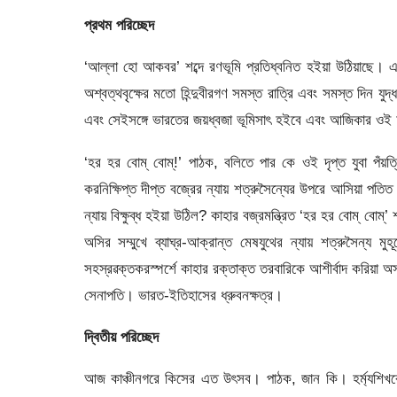
প্রথম পরিচ্ছেদ
‘আল্লা হাে আকবর’ শব্দে রণভূমি প্রতিধ্বনিত হইয়া উঠিয়াছে।
অশ্বত্থবৃক্ষের মতাে হিন্দুবীরগণ সমস্ত রাত্রি এবং সমস্ত দিন যুদ
এবং সেইসঙ্গে ভারতের জয়ধ্বজা ভূমিসাৎ হইবে এবং আজিকার ওই অস্
‘হর হর বােম্ বোম্‌!’ পাঠক, বলিতে পার কে ওই দৃপ্ত যুবা পঁয়ত
করনিক্ষিপ্ত দীপ্ত বজ্রের ন্যায় শত্রুসৈন্যের উপরে আসিয়া প
ন্যায় বিক্ষুব্ধ হইয়া উঠিল? কাহার বজ্রমন্ত্রিত ‘হর হর বােম্ বাে
অসির সম্মুখে ব্যাঘ্র-আক্রান্ত মেষযুথের ন্যায় শত্রুসৈন্য মুহ
সহস্রৱক্তকরস্পর্শে কাহার রক্তাক্ত তরবারিকে আশীর্বাদ করিয়া
সেনাপতি। ভারত-ইতিহাসের ধ্রুবনক্ষত্র।
দ্বিতীয় পরিচ্ছেদ
আজ কাঞ্চীনগরে কিসের এত উৎসব। পাঠক, জান কি। হর্ম্যশিখরে 