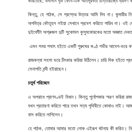
করিতেছে; উদাসীন দৃষ্টি কোন-এক অতিদূরবর্তী চিন্তারাজ্যে ভ্রমণ
কিন্তু, হে পাঠক, সে প্রশ্নের উত্তর আমি দিব না। কুমারীর নিভ
অপবিত্র কৌতূহল লইয়া সেখানে প্রবেশ করিতে পারিব না। ওই দেখাে, 
দুইফোঁঁটা অশ্রুজল দুটি সুকোমল কুসুমকোরকের মতাে অজ্ঞাত দেবতা
এমন সময় পশ্চাৎ হইতে একটি পুরুষের কণ্ঠ গভীর আবেগ-ভরে কম্পি
রাজকন্যা সহসা ভয়ে চীৎকার করিয়া উঠিলেন। চারি দিক হইতে প্রহর
সেনাপতি বন্দী হইয়াছেন।
চতুর্থ পরিচ্ছেদ
এ অপরাধে প্রাণদণ্ডই বিধান। কিন্তু পূর্বোপকার স্মরণ করিয়া রা
যখন প্রতারণা করিতে পারে তখন সত্য পৃথিবীতে কোথাও নাই। আজ
বাস করিতে লাগিলেন।
হে পাঠক, তােমার আমার মতাে লােক এইরূপ ঘটনায় কী করিত। নিশ্চ