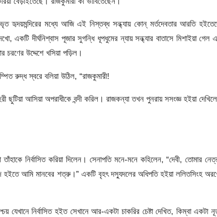
 করিয়া বেড়াইতেছে। রাজকুমারী কী ভাবিতেছেন।
ৃত হৃদয়মন্দিরের মধ্যে আজি এই নিস্তব্ধ সন্ধ্যায় কোন্ মর্তদেবতার আরতি হইতে
একটি দীর্ঘনিশ্বাস পূজার সুগন্ধি ধূপধুমের ন্যায় সন্ধ্যার বাতাসে মিশাইয়া গেল 
র চরণের উদ্দেশে খসিয়া পড়িল।
ত রুদ্ধ স্বরে বলিয়া উঠিল, “রাজকুমারী!
ী ছুটিয়া আসিয়া অপরাধীকে বন্দী করিল। রাজকন্যা তখন পুনরায় সসংজ্ঞ হইয়া দেখিল
জা তাঁহাকে নির্বাসিত করিয়া দিলেন। সেনাপতি মনে-মনে কহিলেন, “দেবী, তােমার নেত
 হইতে আমি মানবের শত্রু।” একটি বৃহৎ দস্যুদলের অধিপতি হইয়া ললিতসিংহ অরণ
য় যেখানে নির্বাসিত হইত সেখানে আর-একটা চাকরির চেষ্টা দেখিত, কিম্বা একটা ন