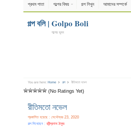
প্রথম পাতা
গল্পের বিষয়
গল্প লিখুন
আমাদের সম্পর্কে
গল্প বলি | Golpo Boli
গল্পের ভুবন
You are here:
Home
গল্প
রীতিমতাে নভেল
(No Ratings Yet)
রীতিমতাে নভেল
প্রকাশিত হয়েছে : সেপ্টেম্বর 23, 2020
গল্প লিখেছেন :
রবীন্দ্রনাথ ঠাকুর