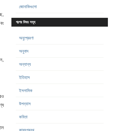
জোনাকিগুলো
ছে,
গল্পের বিষয় সমূহ
এবং
অনুপ্রেরণা
অনুবাদ
েন,
অন্যান্য
ইতিহাস
ইসলামিক
্রও
উপন্যাস
্যে
কবিতা
ূতন
কাব্যগ্রন্থ