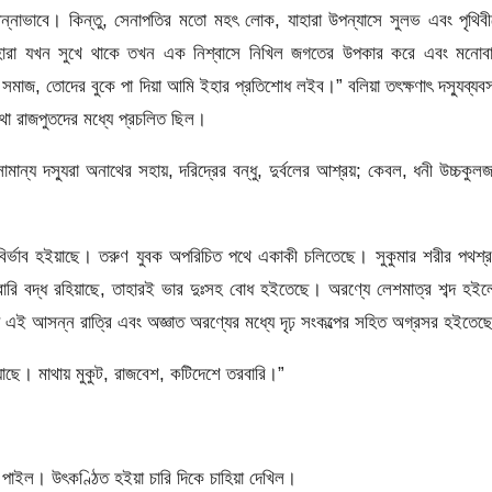
নাভাবে। কিন্তু, সেনাপতির মতাে মহৎ লােক, যাহারা উপন্যাসে সুলভ এবং পৃথিব
াহারা যখন সুখে থাকে তখন এক নিশ্বাসে নিখিল জগতের উপকার করে এবং মনােবাঞ
সমাজ, তােদের বুকে পা দিয়া আমি ইহার প্রতিশােধ লইব।” বলিয়া তৎক্ষণাৎ দস্যুব্যবস
থা রাজপুতদের মধ্যে প্রচলিত ছিল।
ান্য দস্যুরা অনাথের সহায়, দরিদ্রের বন্ধু, দুর্বলের আশ্রয়; কেবল, ধনী উচ্চকুল
ির আবির্ভাব হইয়াছে। তরুণ যুবক অপরিচিত পথে একাকী চলিতেছে। সুকুমার শরীর
পথশ্
বারি বদ্ধ রহিয়াছে, তাহারই ভার দুঃসহ বােধ হইতেছে। অরণ্যে লেশমাত্র শব্দ হই
পি এই আসন্ন রাত্রি এবং অজ্ঞাত অরণ্যের মধ্যে দৃঢ় সংকল্পের সহিত অগ্রসর হইতেছ
য়াছে। মাথায় মুকুট, রাজবেশ, কটিদেশে তরবারি।”
পাইল। উৎকণ্ঠিত হইয়া চারি দিকে চাহিয়া দেখিল।