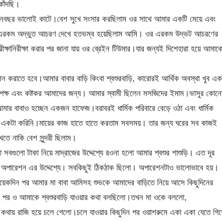
াঁদছি।
 তিনবছর ভালোই কাটে।বেশ সুখে সংসার করছিলাম ওর সাথে আমার একটি মেয়ে এবং
ওর এরকম অদ্ভুত আচরণ দেখে হতভম্ব হয়েছিলাম আমি। ওর এরকম উদ্ভট আচরণের
ীক্ষানিরীক্ষা করার পর জানা যায় ওর ব্রেইন টিউমার।যার জন্যই দিশেহারা হয়ে আমাক
েশন করাতে হবে।আমার বাবার বাড়ি কিংবা শ্বশুরবাড়ি, কারোরই আর্থিক অবস্থা খুব এক
পেক্ষ এবং কষ্টকর আমাদের জন্য। আমার স্বামী ছিলেন মসজিদের ইমাম।ভাসুর কোন
ার বাবাও হচ্ছেন একজন হাফেজ।বরাবরই ধার্মিক পরিবারে বেড়ে ওঠা এবং ধার্মিক
ব একটা করিনি।মায়ের কাজ হাতে হাতে করতাম সবসময়। তার জন্য ঘরের সব কাজই
ে নাকি বেশ সুন্দরী ছিলাম।
 সবগুলো টাকা নিয়ে মাদ্রাজের উদ্দেশ্যে রওনা হলো আমার শ্বশুর শাশুড়ি। এত দূর
যায় অপারেশন এর উদ্দেশ্যে। সবকিছুই ঠিকঠাক ছিলো। অপারেশনটাও ভালোভাবে হয়।
কদিন পর আমার মা বাবা আমিসহ শুভকে আমাদের বাড়িতে নিয়ে আসে কিছুদিনের
 পর ও আমাকে শ্বশুরবাড়ি যাওয়ার কথা বলছিলো।তখন মা ওকে বললো,
র কথায় রাজি হয়ে চলে গেলো।চলে যাওয়ার কিছুদিন পর ওয়াশরুমে একা একা যেতে গিয়