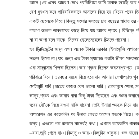
আসে।ওর এসব আচরণ দেখে প্রতিনিয়ত আমি অবাক হয়েছি আর ক
বেশ ধুমধাম করে পারিবারিকভাবে আমাদের বিয়ে হয়।বিয়ের পরের
একটি ছেলেকে নিয়ে।কিন্তু সংসার সময়ের চার বছরের মাথায় 
কারণে শুভকে ডাক্তারের কাছে নিয়ে যায় আমার শ্বশুর। বিভিন্ন পর
মা বা আপা বলে ডাকে।নিজের ছেলেমেয়েদের চিনতে পারেনা।
ওর ট্রিটমেন্টের জন্য এখন অনেক টাকার দরকার।ইমার্জেন্সি অপার
সচ্ছল ছিলো না।যার জন্য এত টাকা ম্যানেজ করাটা ভীষণ সময়সা
এক মাদ্রাসার শিক্ষক ছিলেন।আর শ্বশুর ছিলেন অবসরপ্রাপ্ত ।আম
পরিবারে বিয়ে। ১৪বছর বয়সে বিয়ে হয়ে যায় আমার।লেখাপড়াও খু
মোটামুটি পারি।হাতের কাজও বেশ ভালো পারি। লোকমুখে শোনা,দেখত
ভাসুর,শ্বশুর এবং আমার বাবা কিছু টাকা দিয়েছেন এবং শুভর জমানো
ঘরের বৌ’কে নিয়ে যাওয়া নাকি যাবেনা।তাই উনারা শুভকে নিয়ে 
অপারেশন এর কয়েকদিন পর উনারা ফেরত আসেন শুভকে নিয়ে। কয়ে
জন্য। এগুলো গত রমজান মাসেরই কথা। এখানে কয়েকদিন থাকার
–বাবা,তুমি গেলে যাও।কিন্তু ও আরও কিছুদিন থাকুক। শুভ মায়ে