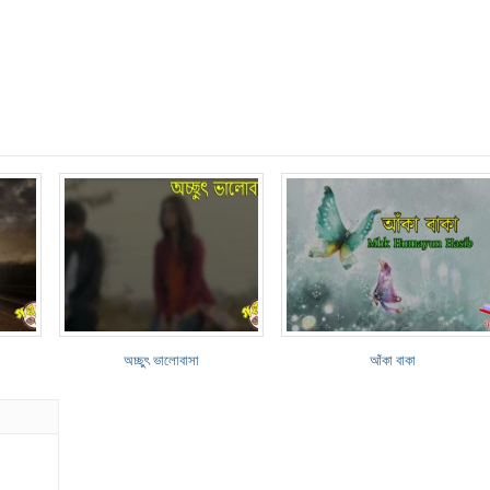
অচ্ছুৎ ভালোবাসা
আঁকা বাকা