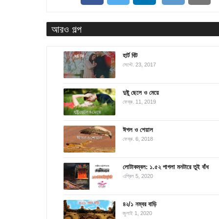
আরও গল্প
হার্ট বিট
সেপ্টে. 23, 2017
দুষ্টু ছেলে ও মেয়ে
ফেব্রু. 11, 2019
ঈগল ও শেয়াল
ফেব্রু. 6, 2018
লোটাকম্বল: ১.৫২ পাগলা মনটারে তুই বাঁধ
এপ্রিল 5, 2020
৪২/১ নম্বর বাড়ি
জুলাই 1, 2020