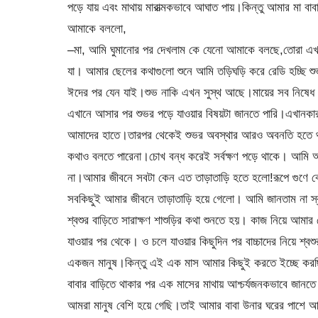
পড়ে যায় এবং মাথায় মারাত্মকভাবে আঘাত পায়।কিন্তু আমার মা 
আমাকে বললো,
–মা, আমি ঘুমানোর পর দেখলাম কে যেনো আমাকে বলছে,তোরা এখন
যা। আমার ছেলের কথাগুলো শুনে আমি তড়িঘড়ি করে রেডি হচ্ছি 
ঈদের পর যেন যাই।শুভ নাকি এখন সুস্থ আছে।মায়ের সব নিষেধ উপ
এখানে আসার পর শুভর পড়ে যাওয়ার বিষয়টা জানতে পারি।এখানকার ড
আমাদের হাতে।তারপর থেকেই শুভর অবস্থার আরও অবনতি হতে থা
কথাও বলতে পারেনা।চোখ বন্ধ করেই সর্বক্ষণ পড়ে থাকে। আমি আস
না।আমার জীবনে সবটা কেন এত তাড়াতাড়ি হতে হলো!রূপে গুণে বেড়
সবকিছুই আমার জীবনে তাড়াতাড়ি হয়ে গেলো। আমি জানতাম না স্ব
শ্বশুর বাড়িতে সারাক্ষণ শাশুড়ির কথা শুনতে হয়। কাজ নিয়ে আ
যাওয়ার পর থেকে। ও চলে যাওয়ার কিছুদিন পর বাচ্চাদের নিয়ে শ্ব
একজন মানুষ।কিন্তু এই এক মাস আমার কিছুই করতে ইচ্ছে করছি
বাবার বাড়িতে থাকার পর এক মাসের মাথায় আশ্চর্যজনকভাবে জানতে 
আমরা মানুষ বেশি হয়ে গেছি।তাই আমার বাবা উনার ঘরের পাশে আ