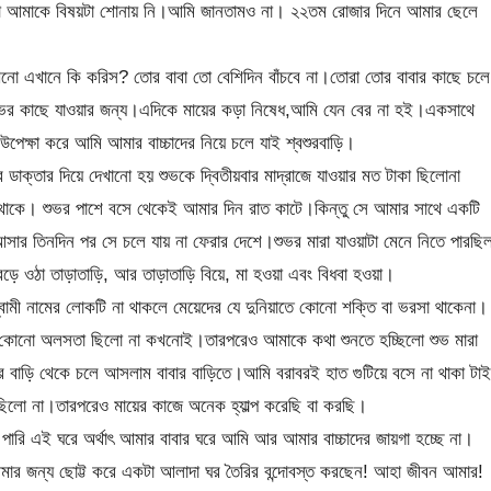
বাবা আমাকে বিষয়টা শোনায় নি।আমি জানতামও না। ২২তম রোজার দিনে আমার ছেলে
ো এখানে কি করিস? তোর বাবা তো বেশিদিন বাঁচবে না।তোরা তোর বাবার কাছে চলে
শুভর কাছে যাওয়ার জন্য।এদিকে মায়ের কড়া নিষেধ,আমি যেন বের না হই।একসাথে
েক্ষা করে আমি আমার বাচ্চাদের নিয়ে চলে যাই শ্বশুরবাড়ি।
াক্তার দিয়ে দেখানো হয় শুভকে দ্বিতীয়বার মাদ্রাজে যাওয়ার মত টাকা ছিলোনা
কে। শুভর পাশে বসে থেকেই আমার দিন রাত কাটে।কিন্তু সে আমার সাথে একটি
ার তিনদিন পর সে চলে যায় না ফেরার দেশে।শুভর মারা যাওয়াটা মেনে নিতে পারছিল
ে ওঠা তাড়াতাড়ি, আর তাড়াতাড়ি বিয়ে, মা হওয়া এবং বিধবা হওয়া।
ামী নামের লোকটি না থাকলে মেয়েদের যে দুনিয়াতে কোনো শক্তি বা ভরসা থাকেনা।
মার কোনো অলসতা ছিলো না কখনোই।তারপরেও আমাকে কথা শুনতে হচ্ছিলো শুভ মারা
শুর বাড়ি থেকে চলে আসলাম বাবার বাড়িতে।আমি বরাবরই হাত গুটিয়ে বসে না থাকা টা
লো না।তারপরেও মায়ের কাজে অনেক হ্যাল্প করেছি বা করছি।
পারি এই ঘরে অর্থাৎ আমার বাবার ঘরে আমি আর আমার বাচ্চাদের জায়গা হচ্ছে না।
মার জন্য ছোট্ট করে একটা আলাদা ঘর তৈরির বন্দোবস্ত করছেন! আহা জীবন আমার!