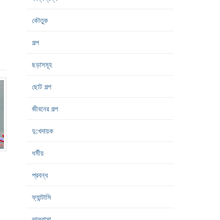
কৌতুক
গল্প
ছড়াসমূহ
ছোট গল্প
জীবনের গল্প
দু:খদায়ক
ধর্মীয়
প্রবন্ধ
ফ্যান্টাসি
ভালবাসা