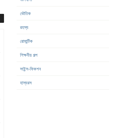
ভৌতিক
রহস্য
রোমান্টিক
শিক্ষনীয় গল্প
সাইন্স-ফিকশন
হাস্যরস