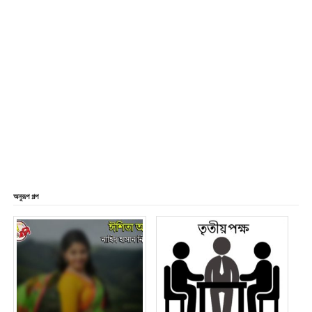
অনুরূপ গল্প