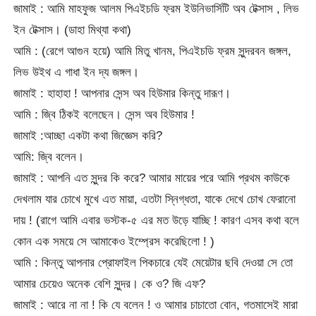
জামাই : আমি মাহফুজ আলম পিএইচডি ফ্রম ইউনিভার্সিটি অব টেক্সাস , লিভ
ইন টেক্সাস। (ডাহা মিথ্যা কথা)
আমি : (রেগে আগুন হয়ে) আমি মিতু খানম, পিএইচডি ফ্রম সুন্দরবন জঙ্গল,
লিভ উইথ এ গাধা ইন দ্য জঙ্গল।
জামাই : হাহাহা ! আপনার সেন্স অব হিউমার কিন্তু দারূণ।
আমি : জ্বি ঠিকই বলেছেন। সেন্স অব হিউমার !
জামাই :আচ্ছা একটা কথা জিজ্ঞেস করি?
আমি: জ্বি বলেন।
জামাই : আপনি এত সুন্দর কি করে? আমার মায়ের পরে আমি প্রথম কাউকে
দেখলাম যার চোখে মুখে এত মায়া, এতটা স্নিগ্ধতা, যাকে দেখে চোখ ফেরানো
দায় ! (রাগে আমি এবার ভস্টক-৫ এর মত উড়ে যাচ্ছি ! কারণ এসব কথা বলে
কোন এক সময়ে সে আমাকেও ইম্প্রেস করেছিলো ! )
আমি : কিন্তু আপনার প্রোফাইল পিকচারে যেই মেয়েটার ছবি দেওয়া সে তো
আমার চেয়েও অনেক বেশি সুন্দর। কে ও? জি এফ?
জামাই : আরে না না ! কি যে বলেন ! ও আমার চাচাতো বোন, গতমাসেই মারা