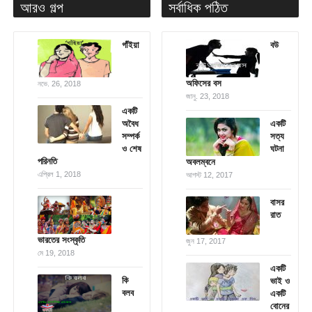
আরও গল্প
সর্বাধিক পঠিত
গাঁইয়া
বউ
অফিসের বস
নভে. 26, 2018
জানু. 23, 2018
একটি
অবৈধ
একটি
সম্পর্ক
সত্য
ও শেষ
ঘটনা
পরিনতি
অবলম্বনে
এপ্রিল 1, 2018
আগস্ট 12, 2017
বাসর
রাত
ভারতের সংস্কৃতি
জুন 17, 2017
মে 19, 2018
একটি
কি
ভাই ও
বলব
একটি
বোনের