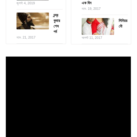
এক দিন
জুলাই 4, 2019
নভে. 19, 2017
চন্দ্র
কুমার
সিনিয়র
শেষ
বৌ
পর্ব
নভে. 21, 2017
আগস্ট 11, 2017