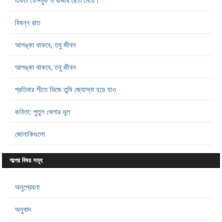
একটি ফেসবুক ও রাজার ছোট মেয়ে।
বিষন্ন রাত
আশঙ্কা থাকবে, তবু জীবন
আশঙ্কা থাকবে, তবু জীবন
প্রতিবার শীতে ভিজে তুমি জ্যোস্না হয়ে যাও
কবিতা: পুতুল খেলার ভুল
জোনাকিগুলো
গল্পের বিষয় সমূহ
অনুপ্রেরণা
অনুবাদ