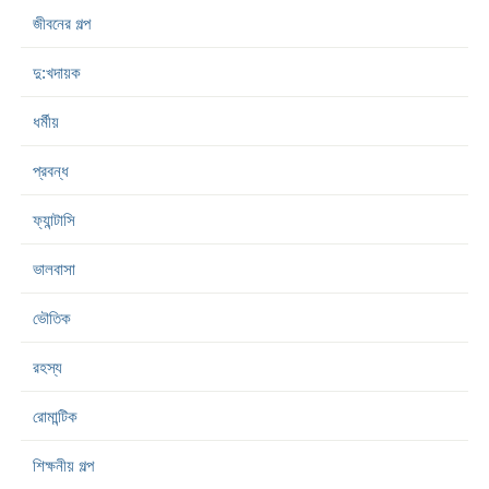
জীবনের গল্প
দু:খদায়ক
ধর্মীয়
প্রবন্ধ
ফ্যান্টাসি
ভালবাসা
ভৌতিক
রহস্য
রোমান্টিক
শিক্ষনীয় গল্প