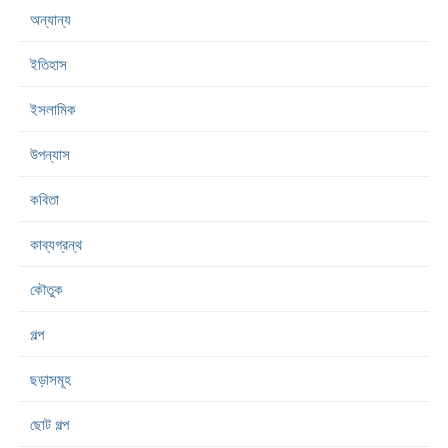
অন্যান্য
ইতিহাস
ইসলামিক
উপন্যাস
কবিতা
কাব্যগ্রন্থ
কৌতুক
গল্প
ছড়াসমূহ
ছোট গল্প