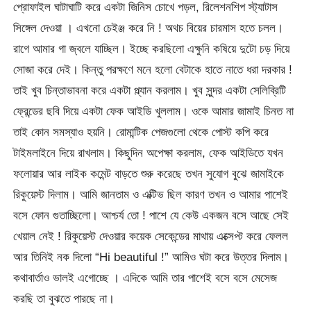
প্রোফাইল ঘাটাঘাটি করে একটা জিনিস চোখে পড়ল, রিলেশনশিপ স্ট্যাটাস
সিঙ্গেল দেওয়া । এখনো চেইঞ্জ করে নি ! অথচ বিয়ের চারমাস হতে চলল।
রাগে আমার গা জ্বলে যাচ্ছিল। ইচ্ছে করছিলো এক্ষুনি কষিয়ে দুটো চড় দিয়ে
সোজা করে দেই। কিন্তু পরক্ষণে মনে হলো বেটাকে হাতে নাতে ধরা দরকার !
তাই খুব চিন্তাভাবনা করে একটা প্ল্যান করলাম। খুব সুন্দর একটা সেলিব্রিটি
ফ্রেন্ডের ছবি দিয়ে একটা ফেক আইডি খুললাম। ওকে আমার জামাই চিনত না
তাই কোন সমস্যাও হয়নি। রোমান্টিক পেজগুলো থেকে পোস্ট কপি করে
টাইমলাইনে দিয়ে রাখলাম। কিছুদিন অপেক্ষা করলাম, ফেক আইডিতে যখন
ফলোয়ার আর লাইক কমেন্ট বাড়তে শুরু করেছে তখন সুযোগ বুঝে জামাইকে
রিকুয়েস্ট দিলাম। আমি জানতাম ও এক্টিভ ছিল কারণ তখন ও আমার পাশেই
বসে ফোন গুতাচ্ছিলো। আশ্চর্য তো ! পাশে যে কেউ একজন বসে আছে সেই
খেয়াল নেই ! রিকুয়েস্ট দেওয়ার কয়েক সেকেন্ডের মাথায় এক্সেপ্ট করে ফেলল
আর তিনিই নক দিলো “Hi beautiful !” আমিও ঘটা করে উত্তর দিলাম।
কথাবার্তাও ভালই এগোচ্ছে । এদিকে আমি তার পাশেই বসে বসে মেসেজ
করছি তা বুঝতে পারছে না।