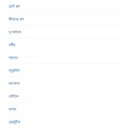
ছোট গল্প
জীবনের গল্প
দু:খদায়ক
ধর্মীয়
প্রবন্ধ
ফ্যান্টাসি
ভালবাসা
ভৌতিক
রহস্য
রোমান্টিক