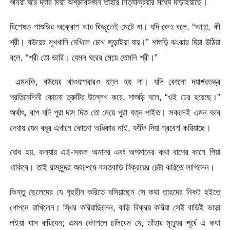
শুনিয়া ঘরে দ্বার দিয়া অশ্রুবিসর্জন তাহার নিত্যক্রিয়ার মধ্যে দাঁড়াইয়াছে।
বিশেষত শাশুড়ির অক্রোশ আর কিছুতেই মেটে না। যদি কেহ বলে, “আহা, কী
শ্রী। বউয়ের মুখখানি দেখিলে চোখ জুড়াইয়া যায়।” শাশুড়ি ঝংকার দিয়া উঠিয়া
বলে, “শ্রী তো ভারি। যেমন ঘরের মেয়ে তেমনি শ্রী।”
এমনকি, বউয়ের খাওয়াপরারও যত্ন হয় না। যদি কোনাে দয়াপরতন্ত্র
প্রতিবেশিনী কোনো ত্রুটির উল্লেখ করে, শাশুড়ি বলে, “ওই ঢের হয়েছে।”
অর্থাৎ, বাপ যদি পুরা দাম দিত তো মেয়ে পুরা যত্ন পাইত। সকলেই এমন ভাব
দেখায় যেন বধূর এখানে কোনো অধিকার নাই, ফাঁকি দিয়া প্রবেশ করিয়াছে।
বোধ হয়, কন্যার এই-সকল অনাদর এবং অপমানের কথা বাপের কানে গিয়া
থাকিবে। তাই রামসুন্দর অবশেষে বসতবাড়ি বিক্রয়ের চেষ্টা করিতে লাগিলেন।
কিন্তু ছেলেদের যে গৃহহীন করিতে বসিয়াছেন সে কথা তাহদের নিকট হইতে
গোপনে রাখিলেন। স্থির করিয়াছিলেন, বাড়ি বিক্রয় করিয়া সেই বাড়িই ভাড়া
লইয়া বাস করিবেন; এমন কৌশলে চলিবেন যে, তাঁহার মৃত্যুর পূর্বে এ কথা