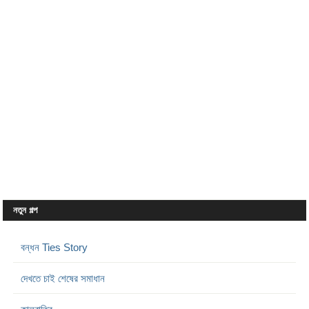
নতুন গল্প
বন্ধন Ties Story
দেখতে চাই শেষের সমাধান