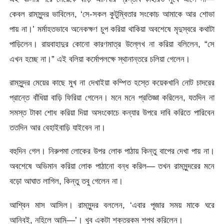
কেবল রামসুন্দর ভাবিলেন, ‘সে-সকল কুটুম্বিতার সংকোচ আমাকে আর শোভা
পায় না।’ মর্মাহতভাবে অনেকক্ষণ চুপ করিয়া থাকিয়া অবশেষে মৃদুস্বরে কথাটা
পাড়িলেন। রায়বাহাদুর কোনো কারণমাত্র উল্লেখ না
করিয়া বলিলেন, “সে
এখন হচ্ছে না।” এই বলিয়া কর্মোপলক্ষে স্থানান্তরে চলিয়া গেলেন।
রামসুন্দর মেয়ের কাছে মুখ না দেখাইয়া কম্পিত হস্তে কয়েকখানি নোট চাদরের
প্রান্তে বাঁধিয়া বাড়ি ফিরিয়া গেলেন। মনে মনে প্রতিজ্ঞা করিলেন, যতদিন না
সমস্ত টাকা শোধ করিয়া দিয়া অসংকোচে কন্যার উপরে দাবি করিতে পারিবেন
ততদিন আর বেহাইবাড়ি যাইবেন না।
বহুদিন গেল। নিরুপমা লোকের উপর লোক পাঠায় কিন্তু বাপের দেখা পায় না।
অবশেষে অভিমান করিয়া লোক পাঠানো বন্ধ করিল— তখন রামসুন্দরের মনে
বড়ো আঘাত লাগিল, কিন্তু তবু গেলেন না।
আশ্বিন মাস আসিল। রামসুন্দর বললেন, ‘এবার পূজার সময় মাকে ঘরে
আনিবই, নহিলে আমি—’। খুব একটা শক্তরকম শপথ করিলেন।