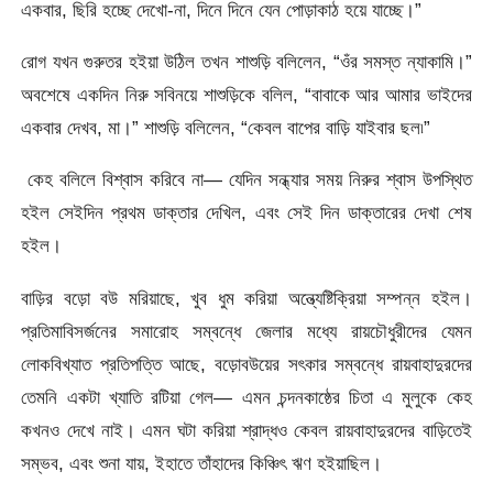
একবার, ছিরি হচ্ছে দেখো-না, দিনে দিনে যেন পোড়াকাঠ হয়ে যাচ্ছে।”
রোগ যখন গুরুতর হইয়া উঠিল তখন শাশুড়ি বলিলেন, “ওঁর সমস্ত ন্যাকামি।”
অবশেষে একদিন নিরু সবিনয়ে শাশুড়িকে বলিল, “বাবাকে আর আমার ভাইদের
একবার দেখব, মা।” শাশুড়ি বলিলেন, “কেবল বাপের বাড়ি যাইবার ছল৷”
কেহ বলিলে বিশ্বাস করিবে না— যেদিন সন্ধ্যার সময় নিরুর শ্বাস উপস্থিত
হইল সেইদিন প্রথম ডাক্তার দেখিল, এবং সেই দিন ডাক্তারের দেখা শেষ
হইল।
বাড়ির বড়ো বউ মরিয়াছে, খুব ধুম করিয়া অন্ত্যেষ্টিক্রিয়া সম্পন্ন হইল।
প্রতিমাবিসর্জনের সমারোহ সম্বন্ধে জেলার মধ্যে রায়চৌধুরীদের যেমন
লোকবিখ্যাত প্রতিপত্তি আছে, বড়োবউয়ের সৎকার সম্বন্ধে রায়বাহাদুরদের
তেমনি একটা খ্যাতি রটিয়া গেল— এমন চন্দনকাষ্ঠের চিতা এ মুলুকে কেহ
কখনও দেখে নাই। এমন ঘটা করিয়া শ্রাদ্ধও কেবল রায়বাহাদুরদের বাড়িতেই
সম্ভব, এবং শুনা যায়, ইহাতে তাঁহাদের কিঞ্চিৎ ঋণ হইয়াছিল।