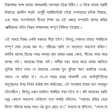
নিরুপমার পক্ষে তাহার শ্বশুরবাড়ি শরশয্যা হইয়া উঠিল। এ দিকে তাহার স্বামী
বিবাহের অল্পদিন পরেই ডেপুটি ম্যাজিস্ট্রেট হইয়া দেশান্তরে চলিয়া গিয়াছে,
এবং পাছে সংসর্গদোষে হীনতা শিক্ষা হয় এই ওজরে সম্প্রতি বাপের বাড়ির
আত্মীয়দের সহিত নিরুর সাক্ষাৎকার সম্পূর্ণ নিষিদ্ধ হইয়াছে।
এই সময়ে নিরুর একটা গুরুতর পীড়া হইল। কিন্তু সেজন্য তাহার শাশুড়িকে
সম্পূর্ণ দোষ দেওয়া যায় না। শরীরের প্রতি সে অত্যন্ত অবহেলা করিত।
কার্তিক মাসের হিমের সময় সমস্ত রাত মাথার দরজা খোলা, শীতের সময় গায়ে
কাপড় নাই। আহারের নিয়ম নাই। দাসীরা যখন মাঝে মাঝে খাবার আনিতে
ভুলিয়া যাইত তখন যে তাহাদের একবার মুখ খুলিয়া স্মরণ করাইয়া দেওয়া,
তাহাও সে করিত না। সে-যে পরের ঘরের দাসদাসী এবং কর্তাগৃহিণীদের
অনুগ্রহের উপর নির্ভর করিয়া বাস করিতেছে, এই সংস্কার তাহার মনে বদ্ধমূল
হইতেছিল। কিন্তু এরূপ ভাবটাও শাশুড়ির সহ্য হইত না। যদি আহারের প্রতি
বধূর কোনো অবহেলা দেখিতেন তবে শাশুড়ি বলিতেন, “নবাবের বাড়ির মেয়ে
কিনা! গরিবের ঘরের অন্ন ওঁর মুখে রোচে না।” কখনো-বা বলিতেন, “দেখো-না