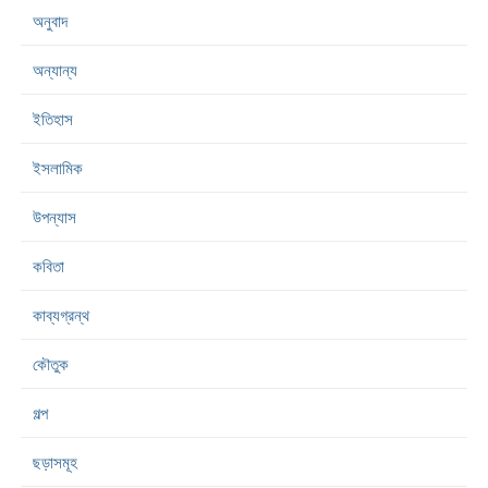
অনুবাদ
অন্যান্য
ইতিহাস
ইসলামিক
উপন্যাস
কবিতা
কাব্যগ্রন্থ
কৌতুক
গল্প
ছড়াসমূহ