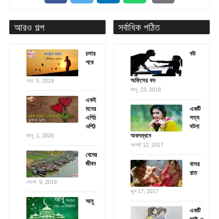
আরও গল্প
সর্বাধিক পঠিত
চলার
বউ
পথে
অফিসের বস
নভে. 5, 2019
জানু. 23, 2018
একই
মনের
একটি
এপিঠ
সত্য
ওপিঠ
ঘটনা
অবলম্বনে
জানু. 1, 2020
আগস্ট 12, 2017
বেদের
জীবন
বাসর
রাত
সেপ্টে. 9, 2019
জুন 17, 2017
আবু
একটি