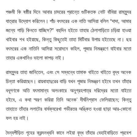
পঞ্চমী কি ষষ্ঠীর দিনে আবার চাদরের প্রান্তে গুটিকতক নোট বাঁধিয়া রামসুন্দর
যাত্রার উদ্যোগ করিলেন। পাঁচ বৎসরের এক নাতি আসিয়া বলিল “দাদা, আমার
জন্যে গাড়ি কিনতে যাচ্ছিস?” বহুদিন হইতে তাহার ঠেলাগাড়িতে চড়িয়া হাওয়া
খাইবার শখ হইয়াছে, কিন্তু কিছুতেই তাহা মিটিবার উপায় হইতেছে না। ছয়
বৎসরের এক নাতিনি আসিয়া সরোদনে কহিল, পূজার নিমন্ত্রণে যাইবার মতো
তাহার একখানিও ভালো কাপড় নাই।
রামসুন্দর তাহা জানিতেন, এবং সে সম্বন্ধে তামাক খাইতে খাইতে বৃদ্ধ অনেক
চিন্তা করিয়াছেন। রায়বাহাদুরের বাড়ি যখন পূজার নিমন্ত্রণ হইবে তখন তাঁহার
বধূগণকে অতি যৎসামান্য অলংকারে অনুগ্রহপাত্র দরিদ্রের মতো যাইতে
হইবে, এ কথা স্মরণ করিয়া তিনি অনেক་ দীর্ঘনিশ্বাস ফেলিয়াছেন; কিন্তু
তাহাতে তাঁহার ললাটের বার্ধক্যরেখা গভীরতর অঙ্কিত হওয়া ছাড়া আর-কোনো
ফল হয় নাই।
দৈন্যপীড়িত গৃহের ক্রন্দনধ্বনি কানে লইয়া বৃদ্ধ তাঁহার বেহাইবাড়িতে প্রবেশ