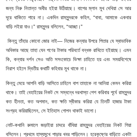
জন্য নিরু নিতান্ত অধীর হইয়া উঠিয়াছে। বাপের ম্লান মুখ দেখিয়া সে আর
দূরে থাকিতে পারে না। একদিন রামসুন্দরকে কহিল, “বাবা, আমাকে একবার
বাড়ি লইয়া যাও।” রামসুন্দর বলিলেন, “আচ্ছা।”
কিন্তু তাঁহার কোনো জোর নাই— নিজের কন্যার উপরে পিতার যে স্বাভাবিক
অধিকার আছে তাহা যেন পণের টাকার পরিবর্তে বন্ধক রাখিতে হইয়াছে। এমন
কি, কন্যার দর্শন সেও অতি সসংকোচে ভিক্ষা চাহিতে হয় এবং সময়বিশেষে
নিরাশ হইলে দ্বিতীয় কথাটি কহিবার মুখ থাকে না।
কিন্তু মেয়ে আপনি বাড়ি আসিতে চাহিলে বাপ তাহাকে না আনিয়া কেমন করিয়া
থাকে। তাই বেহাইয়ের নিকট সে সম্বন্ধে দরখাস্ত পেশ করিবার পূর্বে রামসুন্দর
কত হীনতা, কত অপমান, কত ক্ষতি স্বীকার করিয়া যে তিনটি হাজার টাকা
সংগ্রহ করিয়াছিলেন, সে ইতিহাস গোপন থাকাই ভালো।
নোট-কখানি রুমালে জড়াইয়া চাদরে বাঁধিয়া রামসুন্দর বেহাইয়ের নিকট গিয়া
বসিলেন। প্রথমে হাস্যমুখে পাড়ার খবর পাড়িলেন। হরেকৃষ্ণের বাড়িতে একটা