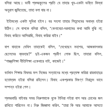
বসিয়া আছে। ভাবী শ্বশুরকুলের প্রতি যে তাহার খুব-একটা ভক্তি কিম্বা
অনুরাগ জন্মিতেছে, তাহা বলা যায় না।
ইতিমধ্যে একটা সুবিধা হইল। বর সহসা তাহার পিতৃদেবের অবাধ্য হইয়া
উঠিল। সে বাপকে বলিয়া বসিল, “কেনাবেচা-দরদামের কথা আমি বুঝি না;
বিবাহ করিতে আসিয়াছি, বিবাহ করিয়া যাইব।”
বাপ যাহাকে দেখিল তাহাকেই বলিল, “দেখেছেন মহাশয়, আজকালকার
ছেলেদের ব্যবহার?” দুই-একজন প্রবীণ লোক ছিল, তাহারা বলিল,
“শাস্ত্রশিক্ষা নীতিশিক্ষা একেবারে নাই, কাজেই।”
বর্তমান শিক্ষার বিষময় ফল নিজের সন্তানের মধ্যে প্রত্যক্ষ করিয়া রায়বাহাদুর
হতোদ্যম হইয়া বসিয়া রহিলেন। বিবাহ একপ্রকার বিষণ্ণ নিরানন্দ ভাবে
সম্পন্ন হইয়া গেল।
শ্বশুরবাড়ি যাইবার সময় নিরুপমাকে বুকে টানিয়া লইয়া বাপ আর চোখের জল
রাখিতে পারিলেন না। নিরু জিজ্ঞাসা করিল, “তারা কি আর আমাকে আসতে