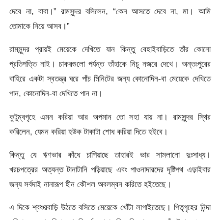
দেবে না, বাবা।” রামসুন্দর বলিলেন, “কেন আসতে দেবে না, মা। আমি
তোমাকে নিয়ে আসব।”
রামসুন্দর প্রায়ই মেয়েকে দেখিতে যান কিন্তু বেহাইবাড়িতে তাঁর কোনো
প্রতিপত্তি নাই। চাকরগুলো পর্যন্ত তাঁহাকে নিচু নজরে দেখে। অন্তঃপুরের
বাহিরে একটা স্বতন্ত্র ঘরে পাঁচ মিনিটের জন্য কোনোদিন-বা মেয়েকে দেখিতে
পান, কোনোদিন-বা দেখিতে পান না।
কুটুম্বগৃহে এমন করিয়া আর অপমান তো সহা যায় না। রামসুন্দর স্থির
করিলেন, যেমন করিয়া হউক টাকাটা শোধ করিয়া দিতে হইবে।
কিন্তু যে ঋণভার কাঁধে চাপিয়াছে তাহারই ভার সামলানো দুঃসাধ্য।
খরচপত্রের অত্যন্ত টানাটানি পড়িয়াছে এবং পাওনাদারদের দৃষ্টিপথ এড়াইবার
জন্য সর্বদাই নানারূপ হীন কৌশল অবলম্বন করিতে হইতেছে।
এ দিকে শ্বশুরবাড়ি উঠতে বসিতে মেয়েকে খোঁটা লাগাইতেছে। পিতৃগৃহের নিন্দা