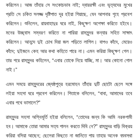
করিলেন। আজ তাঁহার সে সংকোচভাব নাই; দ্বাররক্ষী এবং ভৃত্যদের মুখের
প্রতি সে চকিত সলজ্জ দৃষ্টিপাত দূর হইয়া গিয়াছে, যেন আপনার গৃহে প্রবেশ
করিলেন। শুনিলেন, রায়বাহাদুর ঘরে নাই, কিছুক্ষণ
অপেক্ষা করিতে হইবে।
মনের উচ্ছ্বাস সম্বরণ করিতে না পারিয়া রামসুন্দর কন্যার সহিত সাক্ষাৎ
করিলেন। আনন্দে দুই চোখ দিয়া জল পড়িতে লাগিল। বাপও কাঁদে, মেয়েও
কাঁদে; দুইজনে কেহ আর কথা কহিতে পারে না। এমন করিয়া কিছুক্ষণ গেল।
তার পরে রামসুন্দর কহিলেন, “এবার তোকে নিয়ে যাচ্ছি, মা। আর কোনো গোল
নাই।”
এমন সময়ে রামসুন্দরের জ্যেষ্ঠপুত্র হরমোহন তাঁঁহার দুটি ছোটো ছেলে সঙ্গে
লইয়া সহসা ঘরে প্রবেশ করিলেন। পিতাকে বলিলেন, “বাবা, আমাদের তবে
এবার পথে ভাসালে?”
রামসুন্দর সহসা অগ্নিমূর্তি হইয়া বলিলেন, “তোদের জন্য কি আমি নরকগামী
হব। আমাকে তোরা আমার সত্য পালন করতে দিবি নে?” রামসুন্দর বাড়ি বিক্রয়
করিয়া বসিয়া আছেন; ছেলেরা কিছুতে না জানিতে পায় তাহার অনেক ব্যবস্থা