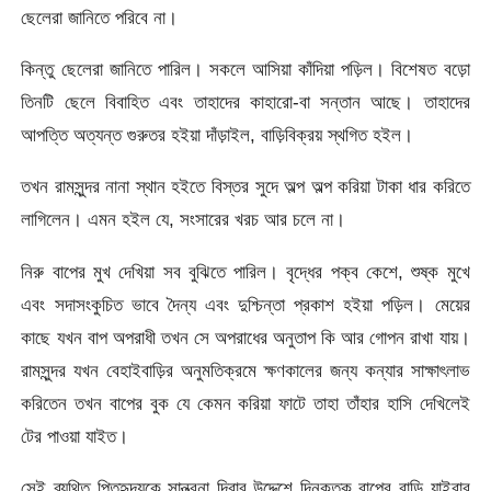
ছেলেরা জানিতে পরিবে না।
কিন্তু ছেলেরা জানিতে পারিল। সকলে আসিয়া কাঁদিয়া পড়িল। বিশেষত বড়ো
তিনটি ছেলে বিবাহিত এবং তাহাদের কাহারো-বা সন্তান আছে। তাহাদের
আপত্তি অত্যন্ত গুরুতর হইয়া দাঁড়াইল, বাড়িবিক্রয় স্থগিত হইল।
তখন রামসুন্দর নানা স্থান হইতে বিস্তর সুদে অল্প অল্প করিয়া টাকা ধার করিতে
লাগিলেন। এমন হইল যে, সংসারের খরচ আর চলে না।
নিরু বাপের মুখ দেখিয়া সব বুঝিতে পারিল। বৃদ্ধের পক্ব কেশে, শুষ্ক মুখে
এবং সদাসংকুচিত ভাবে দৈন্য এবং দুশ্চিন্তা প্রকাশ হইয়া পড়িল। মেয়ের
কাছে যখন বাপ অপরাধী তখন সে অপরাধের অনুতাপ কি আর গোপন রাখা যায়।
রামসুন্দর যখন বেহাইবাড়ির অনুমতিক্রমে ক্ষণকালের জন্য কন্যার সাক্ষাৎলাভ
করিতেন তখন বাপের বুক যে কেমন করিয়া ফাটে তাহা তাঁহার হাসি দেখিলেই
টের পাওয়া যাইত।
সেই ব্যথিত পিতৃহৃদয়কে সান্ত্বনা দিবার উদ্দেশে দিনকতক বাপের বাড়ি যাইবার