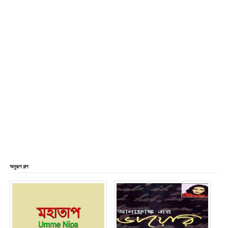
অনুরূপ গল্প