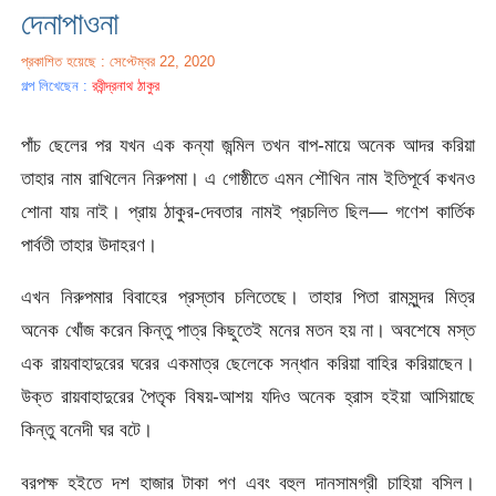
দেনাপাওনা
প্রকাশিত হয়েছে : সেপ্টেম্বর 22, 2020
গল্প লিখেছেন :
রবীন্দ্রনাথ ঠাকুর
পাঁচ ছেলের পর যখন এক কন্যা জন্মিল তখন বাপ-মায়ে অনেক আদর করিয়া
তাহার নাম রাখিলেন নিরুপমা। এ গোষ্ঠীতে এমন শৌখিন নাম ইতিপূর্বে কখনও
শোনা যায় নাই। প্রায় ঠাকুর-দেবতার নামই প্রচলিত ছিল— গণেশ কার্তিক
পার্বতী তাহার উদাহরণ।
এখন নিরুপমার বিবাহের প্রস্তাব চলিতেছে। তাহার পিতা রামসুন্দর মিত্র
অনেক খোঁজ করেন কিন্তু পাত্র কিছুতেই মনের মতন হয় না। অবশেষে মস্ত
এক রায়বাহাদুরের ঘরের একমাত্র ছেলেকে সন্ধান করিয়া বাহির করিয়াছেন।
উক্ত রায়বাহাদুরের পৈতৃক বিষয়-আশয় যদিও অনেক হ্রাস হইয়া আসিয়াছে
কিন্তু বনেদী ঘর বটে।
বরপক্ষ হইতে দশ হাজার টাকা পণ এবং বহুল দানসামগ্রী চাহিয়া বসিল।