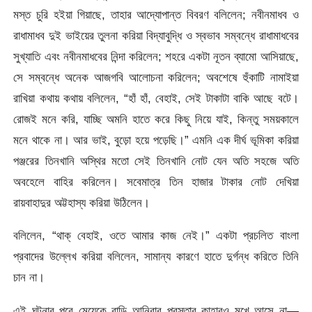
মস্ত চুরি হইয়া গিয়াছে, তাহার আদ্যোপান্ত বিবরণ বলিলেন; নবীনমাধব ও
রাধামাধব দুই ভাইয়ের তুলনা করিয়া বিদ্যাবুদ্ধি ও স্বভাব সম্বন্ধে রাধামাধবের
সুখ্যাতি এবং নবীনমাধবের নিন্দা করিলেন; শহরে একটা নূতন ব্যামো আসিয়াছে,
সে সম্বন্ধে অনেক আজগবি আলোচনা করিলেন; অবশেষে হুঁকাটি নামাইয়া
রাখিয়া কথায় কথায় বলিলেন, “হাঁ হাঁ, বেহাই, সেই টাকাটা বাকি আছে বটে।
রোজই মনে করি, যাচ্ছি অমনি হাতে করে কিছু নিয়ে যাই, কিন্তু সময়কালে
মনে থাকে না। আর ভাই, বুড়ো হয়ে পড়েছি।” এমনি এক দীর্ঘ ভূমিকা করিয়া
পঞ্জরের তিনখানি অস্থির মতো সেই তিনখানি নোট যেন অতি সহজে অতি
অবহেলে বাহির করিলেন। সবেমাত্র তিন হাজার টাকার নোট দেখিয়া
রায়বাহাদুর অট্টহাস্য করিয়া উঠিলেন।
বলিলেন, “থাক্ বেহাই, ওতে আমার কাজ নেই।” একটা প্রচলিত বাংলা
প্রবাদের উল্লেখ করিয়া বলিলেন, সামান্য কারণে হাতে দুর্গন্ধ করিতে তিনি
চান না।
এই ঘটনার পরে মেয়েকে বাড়ি আনিবার প্রস্তাব কাহারও মুখে আসে না—