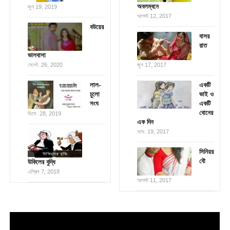
অবলম্বনে
জুন 19, 2019
আগস্ট 12, 2017
বউয়ের
বাসর
রাত
ভালবাসা
সেপ্টে. 26, 2020
জুন 17, 2017
লাল-
একটি
চুলো
ভাই ও
সংঘ
একটি
বোনের
ডিসে. 28, 2019
এক দিন
নভে. 19, 2017
সিনিয়র
বৌ
উকিলের বুদ্ধি
এপ্রিল 7, 2018
আগস্ট 11, 2017