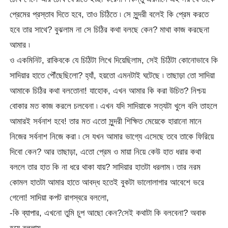
প্রেমের প্রস্তাব দিতে হবে, তাও চিঠিতে ৷ সে সুন্দরী বলেই কি প্রেম করতে
হবে তার সাথে? বুঝলাম না সে চিঠির কথা বলছে কেন? মাথা কাজ করছেনা
আমার ৷
ও একমিনিট, রাকিবকে যে চিঠিটা লিখে দিয়েছিলাম, সেই চিঠিটা কোনোভাবে কি
সাদিয়ার হাতে পৌঁছেছিলো? হ্যাঁ, হয়তো এমনটাই ঘটেছে ৷ তাছাড়া তো সাদিয়া
আমাকে চিঠির কথা বলতোনা! যাহোক, এখন আমার কি করা উচিত? নিশ্চয়
বোকার মত কাজ করলে চলবেনা ৷ এখন যদি সাদিয়াকে সত্যটা খুলে বলি তাহলে
আমারই সর্বনাশ হবে! তার মত এতো সুন্দরী শিক্ষিত মেয়েকে হারানো মানে
নিজের সর্বনাশ নিজে করা ৷ সে যখন আমার ভাগ্যে এসেছে তবে তাকে ফিরিয়ে
দিবো কেন? আর তাছাড়া, এতো প্রেম ও মায়া নিয়ে কেউ হাত ধরার কথা
বললে তার হাত কি না ধরে থাকা যায়? সাদিয়ার হাতটা ধরলাম ৷ তার নরম
কোমল হাতটা আমার হাতে আবদ্ধ হতেই বুকটা ভালোলাগার আবেশে ভরে
গেলো! সাদিয়া কপট রাগস্বরে বললো,
-কি ব্যাপার, এখনো তুমি চুপ আছো কেন?সেই কথাটা কি বলবেনা? অবাক