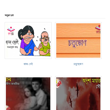
অনুরূপ গল্প
কাজ নেই
চতুষ্কোণ