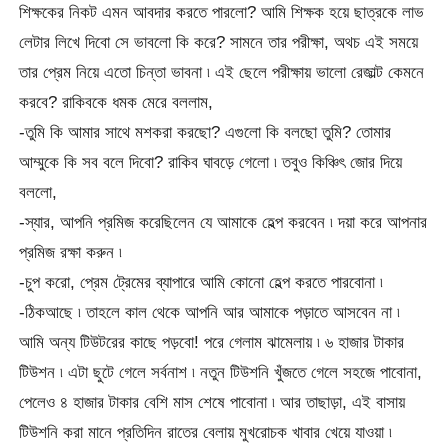
শিক্ষকের নিকট এমন আবদার করতে পারলো? আমি শিক্ষক হয়ে ছাত্রকে লাভ
লেটার লিখে দিবো সে ভাবলো কি করে? সামনে তার পরীক্ষা, অথচ এই সময়ে
তার প্রেম নিয়ে এতো চিন্তা ভাবনা ৷ এই ছেলে পরীক্ষায় ভালো রেজাল্ট কেমনে
করবে? রাকিবকে ধমক মেরে বললাম,
-তুমি কি আমার সাথে মশকরা করছো? এগুলো কি বলছো তুমি? তোমার
আম্মুকে কি সব বলে দিবো? রাকিব ঘাবড়ে গেলো ৷ তবুও কিঞ্চিৎ জোর দিয়ে
বললো,
-স্যার, আপনি প্রমিজ করেছিলেন যে আমাকে হেল্প করবেন ৷ দয়া করে আপনার
প্রমিজ রক্ষা করুন ৷
-চুপ করো, প্রেম ট্রেমের ব্যাপারে আমি কোনো হেল্প করতে পারবোনা ৷
-ঠিকআছে ৷ তাহলে কাল থেকে আপনি আর আমাকে পড়াতে আসবেন না ৷
আমি অন্য টিউটরের কাছে পড়বো! পরে গেলাম ঝামেলায় ৷ ৬ হাজার টাকার
টিউশন ৷ এটা ছুটে গেলে সর্বনাশ ৷ নতুন টিউশনি খুঁজতে গেলে সহজে পাবোনা,
পেলেও ৪ হাজার টাকার বেশি মাস শেষে পাবোনা ৷ আর তাছাড়া, এই বাসায়
টিউশনি করা মানে প্রতিদিন রাতের বেলায় মুখরোচক খাবার খেয়ে যাওয়া ৷