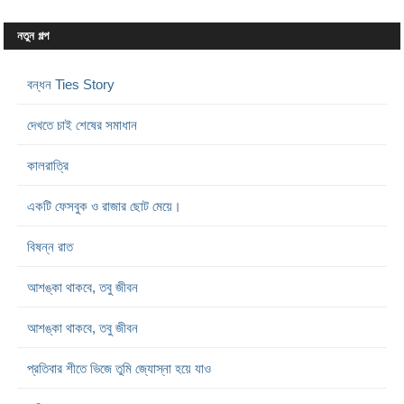
নতুন গল্প
বন্ধন Ties Story
দেখতে চাই শেষের সমাধান
কালরাত্রি
একটি ফেসবুক ও রাজার ছোট মেয়ে।
বিষন্ন রাত
আশঙ্কা থাকবে, তবু জীবন
আশঙ্কা থাকবে, তবু জীবন
প্রতিবার শীতে ভিজে তুমি জ্যোস্না হয়ে যাও