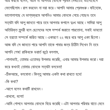
আর করবো বলেন, আমি না আপনার বোনকে প্রথম দেখাতেই ভালোবেসে
ফেলেছিলাম ৷ রাগ করবেন না দয়া করে ৷ আপনি আমার প্রেমগুরু ৷ যাইহোক,
ভালোলাগছে যে ভাগ্যক্রমে আপনিও আমার বোনকে পেয়ে গেছেন৷ তবে
সত্যটা যদি আপু জানতে পারে তবে আপনার কপালে দুঃখ আছে ৷ সাদিয়া আপু
অতিরিক্ত সুন্দরী বলে ছেলেদের সঙ্গে সম্পর্ক জরাতে পারতোনা, সবাই ভাবতো
সে হয়তো সম্পর্কে জরিত আছে ৷ একারণে ২২ বছর ধরে আপু একা ছিলো ৷
আজ যদি সে জানতে পারে আপনি তাকে পাবার জন্য চিঠিটা লিখেন নি তবে
আপনি শেষ! রাকিবকে ভয়ার্ত কন্ঠে বললাম,
-শালাভাই, তোমার এতোবড় উপকার করেছি, এবার আমার উপকার করো ৷ দয়া
করে কখনই তোমার বোনকে সত্যটা বলবেনা!
-ঠিকআছে, বলবোনা ৷ কিন্তু আমার একটা কথা রাখতে হবে!
-কি কথা?
-আগে বলেন কথাটি রাখবেন ৷
-রাখবো, বলো!
-আমি গোপনে আপনার বোনকে বিয়ে করেছি ৷ এটা আপনার পরিবার যাতে মেনে