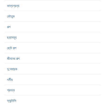
কাব্যগ্রন্থ
কৌতুক
গল্প
ছড়াসমূহ
ছোট গল্প
জীবনের গল্প
দু:খদায়ক
ধর্মীয়
প্রবন্ধ
ফ্যান্টাসি