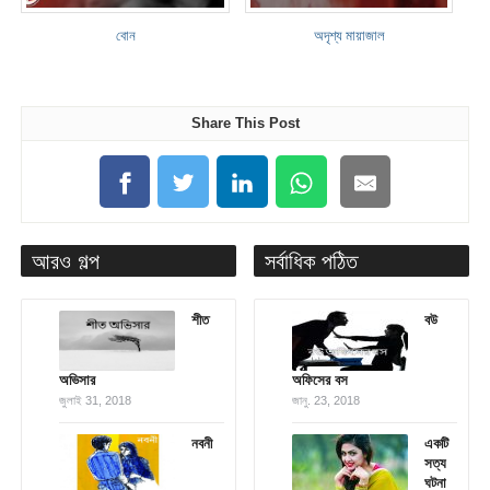
বোন
অদৃশ্য মায়াজাল
Share This Post
আরও গল্প
সর্বাধিক পঠিত
শীত
বউ
অভিসার
অফিসের বস
জুলাই 31, 2018
জানু. 23, 2018
নবনী
একটি
সত্য
ঘটনা