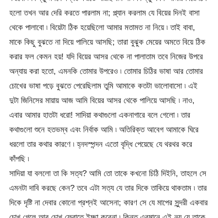
হলো তখন আর দেরি করতে পারলাম না; প্ল্যান করলাম যে বিয়ের দিনই বাসা
থেকে পালাবো ৷ বিয়েটা ঠিক হয়েছিলো আমার মতামত না নিয়ে ৷ তাই বাবা,
মাকে কিছু বুঝতে না দিয়ে পালিয়ে আসছি; তারা বুঝুক মেয়ের অমতে বিয়ে ঠিক
করার ফল কেমন হয়! যদি বিয়ের আসর থেকে না পালাতাম তবে নিজের উপরে
অন্যায় করা হতো, এমনকি তোমার উপরেও ৷ তোমার চিঠির ভাষা আর তোমার
চোখের ভাষা পড়ে বুঝতে পেরেছিলাম তুমি আমাকে কতটা ভালোবাসো ৷ এই
দুটা জিনিসের মায়ায় আজ আমি বিয়ের আসর থেকে পালিয়ে আসছি ৷ নাও,
এবার আমার হাতটা ধরো! সাদিয়া কথাগুলো একনাগারে বলে গেলো ৷ তার
কথাগুলো শুনে হতভম্ব এবং নির্বাক আমি ৷ অতিরিক্ত আবেগ আমাকে ঘিরে
ধরলো তার কথার কারণে ৷ হ্নদস্পন্দন এতো বৃদ্ধি পেয়েছে যে থরথর করে
কাঁপছি ৷
সাদিয়া যা বললো তা কি সত্য? আমি তো তাকে কখনো চিঠি দিইনি, তাহলে সে
এমনটা দাবি করছে কেন? তবে এটা সত্য যে তার দিকে তাকিয়ে থাকতাম ৷ তার
দিকে দৃষ্টি না দেবার কোনো প্রশ্নই আসেনা; কারণ সে যে মাপের সুন্দরী একবার
চোখ গেলে আর চোখ ফেরাতে ইচ্ছা করেনা ৷ কিন্তু এরমানে এই নয় যে তাকে