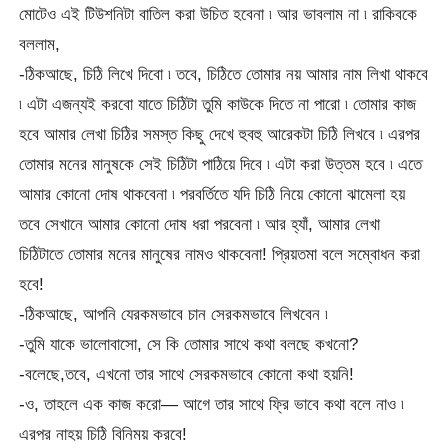
মোটেও এই টিউশনিটা বাতিল করা উচিত হবেনা ৷ আর ভাবলাম না ৷ রাকিবকে
বললাম,
-ঠিকআছে, চিঠি লিখে দিবো ৷ তবে, চিঠিতে তোমার নয় আমার নাম লিখা থাকবে
৷ এটা এজন্যই করবো যাতে চিঠিটা তুমি কাউকে দিতে না পারো ৷ তোমার কাজ
হবে আমার লেখা চিঠির সমস্ত কিছু দেখে হুবহু আরেকটা চিঠি লিখবে ৷ এরপর
তোমার মনের মানুষকে সেই চিঠিটা পাঠিয়ে দিবে ৷ এটা করা উত্তম হবে ৷ এতে
আমার কোনো দোষ থাকবেনা ৷ পরবর্তিতে যদি চিঠি নিয়ে কোনো ঝামেলা হয়
তবে সেখানে আমার কোনো দোষ ধরা পরবেনা ৷ আর হ্যাঁ, আমার লেখা
চিঠিটাতে তোমার মনের মানুষের নামও থাকবেনা! প্রিয়তমা বলে সম্বোধন করা
হবে!
-ঠিকআছে, আপনি যেরকমভাবে চান সেরকমভাবে লিখবেন ৷
-তুমি যাকে ভালোবাসো, সে কি তোমার সাথে কথা বলছে কখনো?
-বলেছে,তবে, এখনো তার সাথে সেরকমভাবে কোনো কথা হয়নি!
-ও, তাহলে এক কাজ করো— আগে তার সাথে ফ্রি ভাবে কথা বলে নাও ৷
এরপর নাহয় চিঠি বিনিময় করবে!