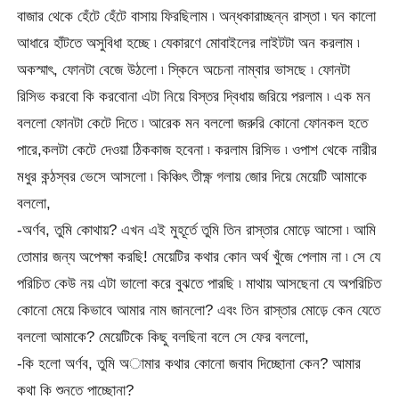
বাজার থেকে হেঁটে হেঁটে বাসায় ফিরছিলাম ৷ অন্ধকারাচ্ছন্ন রাস্তা ৷ ঘন কালো
আধারে হাঁটতে অসুবিধা হচ্ছে ৷ যেকারণে মোবাইলের লাইটটা অন করলাম ৷
অকস্মাৎ, ফোনটা বেজে উঠলো ৷ স্কিনে অচেনা নাম্বার ভাসছে ৷ ফোনটা
রিসিভ করবো কি করবোনা এটা নিয়ে বিস্তর দ্বিধায় জরিয়ে পরলাম ৷ এক মন
বললো ফোনটা কেটে দিতে ৷ আরেক মন বললো জরুরি কোনো ফোনকল হতে
পারে,কলটা কেটে দেওয়া ঠিককাজ হবেনা ৷ করলাম রিসিভ ৷ ওপাশ থেকে নারীর
মধুর কন্ঠস্বর ভেসে আসলো ৷ কিঞ্চিৎ তীক্ষ্ণ গলায় জোর দিয়ে মেয়েটি আমাকে
বললো,
-অর্ণব, তুমি কোথায়? এখন এই মুহূর্তে তুমি তিন রাস্তার মোড়ে আসো ৷ আমি
তোমার জন্য অপেক্ষা করছি! মেয়েটির কথার কোন অর্থ খুঁজে পেলাম না ৷ সে যে
পরিচিত কেউ নয় এটা ভালো করে বুঝতে পারছি ৷ মাথায় আসছেনা যে অপরিচিত
কোনো মেয়ে কিভাবে আমার নাম জানলো? এবং তিন রাস্তার মোড়ে কেন যেতে
বললো আমাকে? মেয়েটিকে কিছু বলছিনা বলে সে ফের বললো,
-কি হলো অর্ণব, তুমি অামার কথার কোনো জবাব দিচ্ছোনা কেন? আমার
কথা কি শুনতে পাচ্ছোনা?