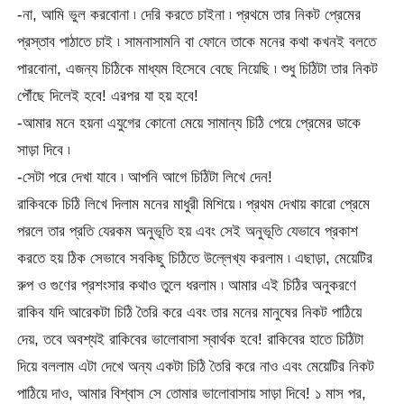
-না, আমি ভুল করবোনা ৷ দেরি করতে চাইনা ৷ প্রথমে তার নিকট প্রেমের
প্রস্তাব পাঠাতে চাই ৷ সামনাসামনি বা ফোনে তাকে মনের কথা কখনই বলতে
পারবোনা, এজন্য চিঠিকে মাধ্যম হিসেবে বেছে নিয়েছি ৷ শুধু চিঠিটা তার নিকট
পৌঁছে দিলেই হবে! এরপর যা হয় হবে!
-আমার মনে হয়না এযুগের কোনো মেয়ে সামান্য চিঠি পেয়ে প্রেমের ডাকে
সাড়া দিবে ৷
-সেটা পরে দেখা যাবে ৷ আপনি আগে চিঠিটা লিখে দেন!
রাকিবকে চিঠি লিখে দিলাম মনের মাধুরী মিশিয়ে ৷ প্রথম দেখায় কারো প্রেমে
পরলে তার প্রতি যেরকম অনুভূতি হয় এবং সেই অনুভূতি যেভাবে প্রকাশ
করতে হয় ঠিক সেভাবে সবকিছু চিঠিতে উল্লেখ্য করলাম ৷ এছাড়া, মেয়েটির
রুপ ও গুণের প্রশংসার কথাও তুলে ধরলাম ৷ আমার এই চিঠির অনুকরণে
রাকিব যদি আরেকটা চিঠি তৈরি করে এবং তার মনের মানুষের নিকট পাঠিয়ে
দেয়, তবে অবশ্যই রাকিবের ভালোবাসা স্বার্থক হবে! রাকিবের হাতে চিঠিটা
দিয়ে বললাম এটা দেখে অন্য একটা চিঠি তৈরি করে নাও এবং মেয়েটির নিকট
পাঠিয়ে দাও, আমার বিশ্বাস সে তোমার ভালোবাসায় সাড়া দিবে! ১ মাস পর,