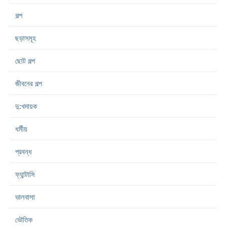
গল্প
ছড়াসমূহ
ছোট গল্প
জীবনের গল্প
দু:খদায়ক
ধর্মীয়
প্রবন্ধ
ফ্যান্টাসি
ভালবাসা
ভৌতিক