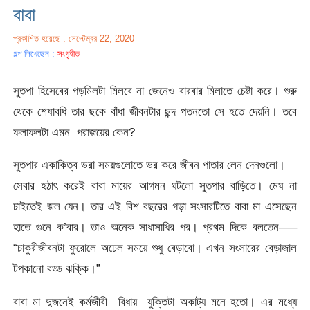
বাবা
প্রকাশিত হয়েছে : সেপ্টেম্বর 22, 2020
গল্প লিখেছেন :
সংগৃহীত
সুতপা হিসেবের গড়মিলটা মিলবে না জেনেও বারবার মিলাতে চেষ্টা করে। শুরু
থেকে শেষাবধি তার ছকে বাঁধা জীবনটার ছন্দ পতনতো সে হতে দেয়নি। তবে
ফলাফলটা এমন পরাজয়ের কেন?
সুতপার একাকিত্ব ভরা সময়গুলোতে ভর করে জীবন পাতার লেন দেনগুলো।
সেবার হঠাৎ করেই বাবা মায়ের আগমন ঘটলো সুতপার বাড়িতে। মেঘ না
চাইতেই জল যেন। তার এই বিশ বছরের গড়া সংসারটিতে বাবা মা এসেছেন
হাতে গুনে ক’বার। তাও অনেক সাধাসাধির পর। প্রথম দিকে বলতেন—–
“চাকুরীজীবনটা ফুরোলে অঢেল সময়ে শুধু বেড়াবো। এখন সংসারের বেড়াজাল
টপকানো বড্ড ঝক্কি।”
বাবা মা দুজনেই কর্মজীবী বিধায় যুক্তিটা অকাট্য মনে হতো। এর মধ্যে