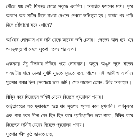
পৌঁছে যায় সেই দিগন্ত জোড়া সবুজে একদিন। অবারিত ফসলের মাঠ। দূরে
আকাশ আর মাটির মিলে যাওয়া দেখতে দেখতে অভিভুত হয়। কতটা পথ পাড়ি
দিলে পৌঁছানো যাবে ওখানে?
আধিয়ার লোকমান এক জমি থেকে আরেক জমি চেনায়। ক্ষেতের আল ধরে ধরে
অনভ্যস্ত পা ফেলে সুতপা একের পর এক।
একসময় উঁচু টিলাটায় দাঁড়িয়ে পড়ে লোকমান। অদূরে আঙুল তুলে ঘাড়ের
গামছাটায় ঘামে ভেজা মুখটি মুছতে মুছতে বলে, পাশের এই জমিটাও একদিন
সুতপার বাবার ছিল।সবচেয়ে ভাল জমি। সেচ লাগেনা তেমন, উর্বর অবস্হান।
বিক্রি করে দিয়েছেন জমিটা মেয়ের বিয়েতে প্রয়োজন পড়ায়।
তড়িতাহতের মত ফ্যাকাশে হয়ে যায় সুতপার শ্যামা বরন মুখখানি। কর্ণকুহরে
এক গাদা গরম সীসা যেন হিস হিস করে প্রতিধ্বনিত হতে থাকে, বিক্রি করে
দিয়েছেন জমিটা মেয়ের বিয়েতে প্রয়োজন পড়ায়।
সুতপার ক্ষীণ কন্ঠ জানতে চায়,