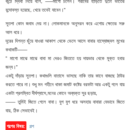
কন্ঠে দ্বিধা নিয়ে বলে, —–মাগো চলেন। গরীবের হাড়িতে দুটো ভাতের
বন্দোবস্ত হয়েছে, খেয়ে তবেই যাবেন।”
সুতপা কোন জবাব দেয় না। লোকমানকে অনুসরন করে এগোয় ক্ষেতের সরু
আল ধরে।
দূরের দিগন্ত ছুঁয়ে যাওয়া আকাশ থেকে ভেসে আসে বাবার হাস্যোজ্বল মুখের
কথাকটি——
” মাগো মাঝে মাঝে বাবা মা দেরও জিততে হয় দায়ভার থেকে মুক্ত হবার
জন্য।”
একটু দাঁড়ায় সুতপা। কথাগুলি বাতাসে ভাসছে নাকি তার কানে বাজছে ঠাউর
করতে পারে না। শুধু মন গহীনে থাকা জমাট কষ্টের বরফটা আর একটু গলে যায়
একটা প্রলম্বিত দীর্ঘশ্বাসে,মনের কোনে অব্যক্ত সুর ছড়ায়,
—— তুমিই জিতে গেলে বাবা। যুগ যুগ ধরে অসহায় বাবারা যেভাবে জিতে
যায়, ঠিক সেভাবেই।
গল্পের বিষয়:
গল্প