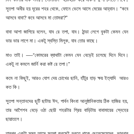
সুতপা অধীর হয় দূরের শহর থেকে, ফোনে ভেসে আসে মেয়ের আহ্বান। “কবে
আসবে বাবা? কবে আসবে মা তোমরা?”
বাবা আশা জাগিয়ে বলেন, যাব রে তপা, যাব। ঠান্ডা লেগে বুকটা কেমন যেন
ভার ভার লাগে মা। একটু স্বস্তি মিলুক, যাব তোর কাছে।
মাও তাই। —-“কোমরের ব্যাথাটা কেমন যেন বেড়েই চলেছে দিনে দিনে।
একটু না কমলে জার্নি করা কষ্ট রে তপা।”
কমে না কিছুই, আরও যোগ দেয় চোখের ছানি, হাঁটুর হাড় ক্ষয় ইত্যাদি আরও
কত কি।
সুতপা সন্তানদের ছুটি ছাটায় ঈদ, পার্বন কিংবা আনুষ্ঠানিকতায় ঠিক হাজির হয়,
তার আশৈশব বেড়ে ওঠা ছোট্ট শহরটার প্রিয় বাড়িটায় বাবামায়ের স্নেহের
ছায়াতলে।
তারপর একটা সময় আসে সুতপা ক্রমেই ডুবতে থাকে ছেলেমেয়েদের ভাবনার