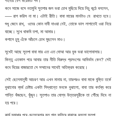
গহনার বেশ কয়েকটি পদ।
কনে সাজে বসে নতমুখি সুতপার জল ভরা চোখ মুছিয়ে দিয়ে নিচু কন্ঠে বললেন,
—– রাগ করিস না মা। এটাই রীতি। বাবা মায়ের মানটাও যে রাখতে হবে।
শুধু জেনে রাখ্, ওদের কোন দাবী দাওয়া নেই, তোকে ভাল লাগাতেই ওরা নিয়ে
যাচ্ছে। সুখে থাকবি তপা, মা আমার।
কপালে চুমু এঁকে আঁচলে চোখ মুছলেন মাও।
সুখেই আছে সুতপা বাবা মার এত এত দোআ আর বুক ভরা ভালোবাসায়।
কিন্তু এতকাল পরে আবার তার নীতি বিরুদ্ধ প্রসংগের আবির্ভাব কেন? সেই
কবে বিয়ের বাজারতো সে সম্মানের সাথেই অতিক্রম করেছে।
সেই ছেলেমানুষী আচরণ আর এখন মানায় না, তারপরও বাবা মাকে যুক্তি তর্কে
বুঝানোর ব্যর্থ চেষ্টায় একটা সিদ্ধান্তে মনকে বুঝালো, বাবা তার কর্তব্য করে
শান্তি খঁজছেন, খুঁজুন। সুতপাও তার যোগ্য উত্তরসুরীকে তা পৌঁছে দিবে না
হয় পরে।
কার্য সমাধার পরে ছেলেবেলার মত গাল ফুলিয়ে বাবাকে বললো সুতপা,