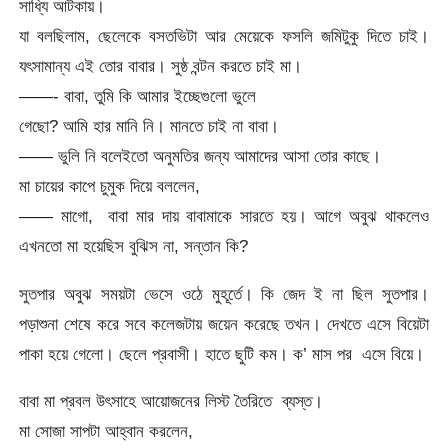
সাধ্যি আটকায়।
যা বলছিলাম, ছেলেকে বসতভিটা আর মেয়েকে ফসলি জমিটুকু দিতে চাই।
যৎসামান্য এই তোর বাবার। সুষ্ঠ বন্টন করতে চাই মা।
——- বাবা, তুমি কি আমার ইচ্ছেগুলো ভুলে
গেছো? আমি হার মানি নি। মানতে চাই না বাবা।
—— ভুলি নি বলেইতো অনুমতির জন্য আমাদের আসা তোর কাছে।
মা চায়ের কাপে চুমুক দিয়ে বললেন,
—— মাগো, বাবা মার দায় বাবামাকে সারতে হয়। আগে অবুঝ থাকলেও
এখনতো মা হয়েছিস বুঝিস না, সন্তান কি?
সুতপার অবুঝ সময়টা ভেসে ওঠে মুহূর্তে। কি জেদ ই না ছিল সুতপার।
পড়াশুনা শেষে করে সবে কলেজটায় জয়েন করেছে তখন। দেখতে এসে বিয়েটা
পাকা হয়ে গেলো। ছেলে প্রবাসী। হাতে ছুটি কম। ক’ মাস পর এসে বিয়ে।
বাবা মা প্রবল উৎসাহে আয়োজনের লিস্ট তৈরিতে ব্যস্ত।
মা সোজা সাপটা আহ্বান করলেন,