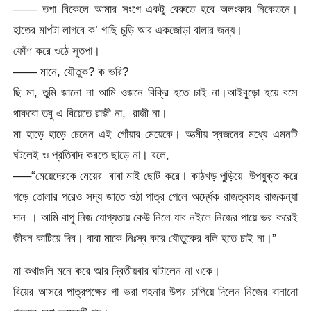
—— তপা বিকেলে আমার সংগে একটু বেরুতে হবে অলংকার নিকেতনে।
হাতের মাপটা লাগবে ক’ গাছি চুড়ি আর একজোড়া বালার জন্য।
ফোঁশ করে ওঠে সুতপা।
—— মানে, যৌতুক? ক ভরি?
ছি মা, তুমি জানো না আমি ওজনে বিক্রি হতে চাই না।আইবুড়ো হয়ে বসে
থাকবো তবু এ বিয়েতে রাজী না, রাজী না।
মা হাড়ে হাড়ে চেনেন এই গোঁয়ার মেয়েকে। আত্মীয় স্বজনের মধ্যে এমনটি
ঘটলেই ও প্রতিবাদ করতে ছাড়ে না। বলে,
—–“মেয়েদেরকে মেয়ের বাবা মাই ছোট করে। কাঠখড় পুড়িয়ে উপযুক্ত করে
গড়ে তোলার পরেও সদ্য জাতে ওঠা পাত্র পেলে অর্দ্ধেক রাজত্বসহ রাজকন্যা
দান । আমি বাপু নিজ যোগ্যতায় কেউ নিলে যাব নইলে নিজের পায়ে ভর করেই
জীবন কাটিয়ে দিব। বাবা মাকে নিঃস্ব করে যৌতুকের বলি হতে চাই না।”
মা কথাগুলি মনে করে আর দ্বিতীয়বার ঘাটালেন না ওকে।
বিয়ের আসরে পাত্রপক্ষের গা ভরা গহনার উপর চাপিয়ে দিলেন নিজের বানানো