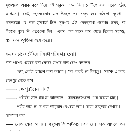
সুতপাকে অবাক করে দিয়ে এই প্রথম এমন বিনা নোটিশে বাবা মায়ের হঠাৎ
আগমন। সেই ছেলেবেলার মত উচ্ছল প্রাণবন্ত হয়ে ওঠলো সুতপা।
অন্তরাত্মা যে কত তৃষ্ণার্ত ছিল সুতপার এই স্নেহমাখা পরশের জন্য, তা
নিজেও বুঝে নি এতগুলো দিন। এবার বাবা মাকে আর যেতে দিবেনা সহজে,
মনে মনে প্রতিজ্ঞা কষে মেয়ে।
সন্ধ্যায় চায়ের টেবিলে বিষয়টা পরিস্কার হলো।
বাবা পাশের চেয়ারে বসা মেয়ের মাথায় হাত রেখে বললেন,
—— তপা,একটা ইচ্ছের কথা বলবো। ‘না’ করবি না কিন্তু। তোকে একবার
রহনপুর যেতে হবে।
——- রহনপুর?কেন বাবা?
——- শরীরটা ভাল যায় না আজকাল। দায়বদ্ধতাগুলো শেষ করতে চাই।
—— শরীর ভাল না লাগলে ডাক্তার দেখাতে হবে। চলো ডাক্তার দেখাই।
হাসলেন বাবা।
—– বোকা মেয়ে আমার। গন্তব্য কি আটকানো যায় রে। ডাক আসলে কার