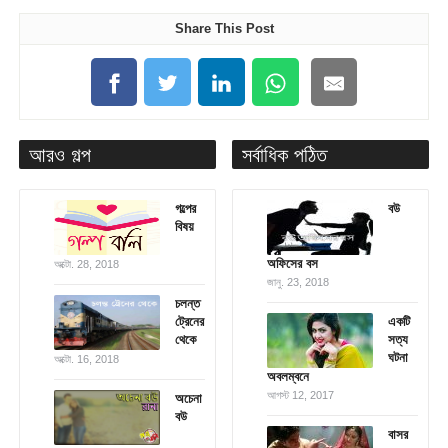
Share This Post
আরও গল্প
সর্বাধিক পঠিত
গল্পের
বউ
বিষয়
অফিসের বস
অক্টো. 28, 2018
জানু. 23, 2018
চলন্ত
ট্রেনের
একটি
থেকে
সত্য
ঘটনা
অক্টো. 16, 2018
অবলম্বনে
আগস্ট 12, 2017
অচেনা
বউ
বাসর