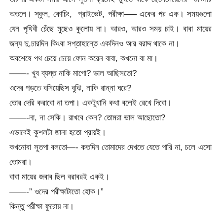
অতলে। স্কুল, কোচিং, প্রাইভেট, পরীক্ষা—– একের পর এক। সময়গুলো
যেন পৃথিবী চেঁছে মুছেও কুলোয় না। আরও, আরও সময় চাই। বাবা মায়ের
জন্য দু,চারদিন কিংবা সপ্তাহান্তে একদিনও আর বরাদ্দ থাকে না।
অবশেষে পথ চেয়ে চেয়ে ফোন করেন বাবা, কখনো বা মা।
——- খুব ব্যস্ত নাকি মাগো? ভাল আছিসতো?
ওদের পড়তে বসিয়েছিস বুঝি, নাকি রান্না ঘরে?
তোর দেরি করাবো না তপা। একটুখানি কথা বলেই রেখে দিবো।
——-না, না সেকি। রাখবে কেন? তোমরা ভাল আছোতো?
এভাবেই কুশলটা জানা হতো প্রায়ই।
কখনোবা সুতপা বলতো—- কতদিন তোমাদের দেখতে যেতে পারি না, চলে এসো
তোমরা।
বাবা মায়ের জবাব ছিল বরাবরই একই।
——-” ওদের পরীক্ষাটাতো হোক।”
কিন্তু পরীক্ষা ফুরোয় না।