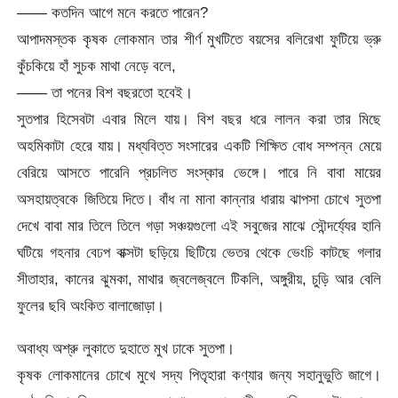
—— কতদিন আগে মনে করতে পারেন?
আপাদমস্তক কৃষক লোকমান তার শীর্ণ মুখটিতে বয়সের বলিরেখা ফুটিয়ে ভ্রু
কুঁচকিয়ে হাঁ সুচক মাথা নেড়ে বলে,
—— তা পনের বিশ বছরতো হবেই।
সুতপার হিসেবটা এবার মিলে যায়। বিশ বছর ধরে লালন করা তার মিছে
অহমিকাটা হেরে যায়। মধ্যবিত্ত সংসারের একটি শিক্ষিত বোধ সম্পন্ন মেয়ে
বেরিয়ে আসতে পারেনি প্রচলিত সংস্কার ভেঙ্গে। পারে নি বাবা মায়ের
অসহায়ত্বকে জিতিয়ে দিতে। বাঁধ না মানা কান্নার ধারায় ঝাপসা চোখে সুতপা
দেখে বাবা মার তিলে তিলে গড়া সঞ্চয়গুলো এই সবুজের মাঝে সৌন্দর্য্যের হানি
ঘটিয়ে গহনার বেঢপ বাক্সটা ছড়িয়ে ছিটিয়ে ভেতর থেকে ভেংচি কাটছে গলার
সীতাহার, কানের ঝুমকা, মাথার জ্বলেজ্বলে টিকলি, অঙ্গুরীয়, চুড়ি আর বেলি
ফুলের ছবি অংকিত বালাজোড়া।
অবাধ্য অশ্রু লুকাতে দুহাতে মুখ ঢাকে সুতপা।
কৃষক লোকমানের চোখে মুখে সদ্য পিতৃহারা কণ্যার জন্য সহানুভুতি জাগে।