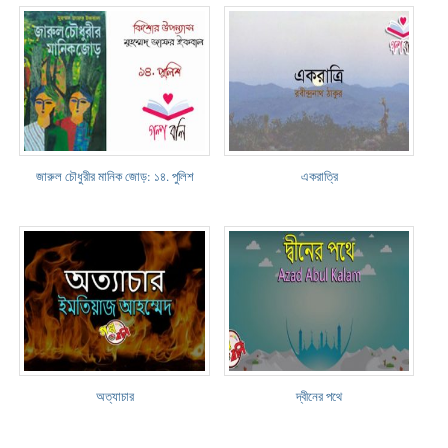
জারুল চৌধুরীর মানিক জোড়: ১৪. পুলিশ
একরাত্রি
অত্যাচার
দ্বীনের পথে