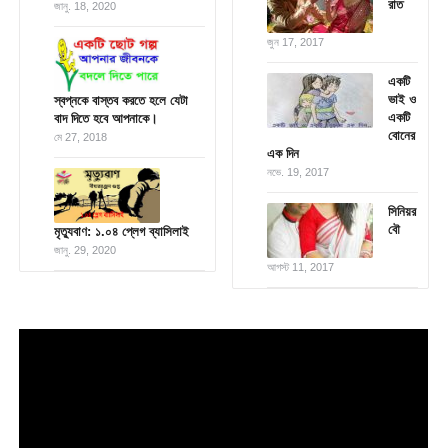
রাত
জানু. 18, 2020
জুন 17, 2017
একটি
ভাই ও
স্বপ্নকে বাস্তব করতে হলে যেটা
একটি
বাদ দিতে হবে আপনাকে।
বোনের
মে 27, 2018
এক দিন
নভে. 19, 2017
সিনিয়র
বৌ
মৃত্যুবাণ: ১.০৪ প্লেগ ব্যাসিলাই
জানু. 29, 2020
আগস্ট 11, 2017