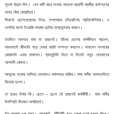
সুতপা উড়াল দিল। বেশ কটি বছর সংসার পাতলো প্রবাসী স্বামীর কর্মস্হলের
সাগর ঘেঁষা কোয়াটারে।
ফিরলো ছেলেমেয়েদের নিয়ে, লেখাপড়ার দৌড়ঝাঁপের প্রতিযোগিতায়। ও
দেশটায় বাংলা ইংরেজি মাধ্যম দুটোর অপ্রতুলতার কারনে।
ততদিনে অবসরে বাবা মা দুজনেই। তাঁদের ছেলের কর্মজীবনে প্রবেশ,
স্বভাবতই জীবনটা গড়ে দেবার দায়টা সম্পন্ন করলেন। ভাবলেন সংসারের
জোয়ালটা এবার নামাবেন। প্রস্তুতিটা নিতে না নিতেই নতুন মেহমানের
আগমনী ঘোষনা।
আনন্দের বন্যায় ভাসিয়ে মেহমানও যথাসময়ে হাজির। দাদা দাদীর পদোন্নতিতে
বিভোর হলেন।
না হয়েও উপায় কি। ছেলে – ছেলে বৌ দুজনেই কর্মজীবী। দাদা দাদীর
উপস্হিতি দিনমান অপরিহার্য।
দিন বদলায় এক সময়। সোনামনি হাঁটিহাঁটি করে একপা দু’পা চলতে শিখে।