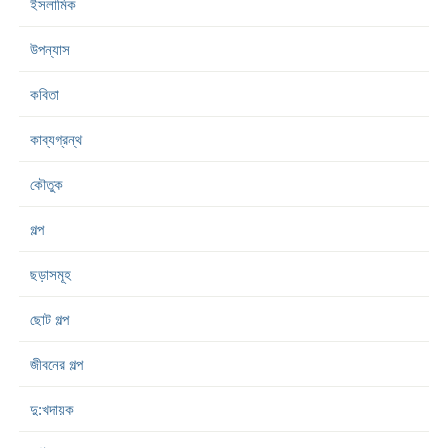
ইসলামিক
উপন্যাস
কবিতা
কাব্যগ্রন্থ
কৌতুক
গল্প
ছড়াসমূহ
ছোট গল্প
জীবনের গল্প
দু:খদায়ক