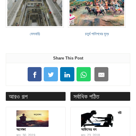
মেসবাড়ি
চতুর্থ পানিপথের যুদ্ধ
Share This Post
আরও গল্প
সর্বাধিক পঠিত
বউ
অপেক্ষা
অফিসের বস
জানু. 30, 2019
জানু. 23, 2018