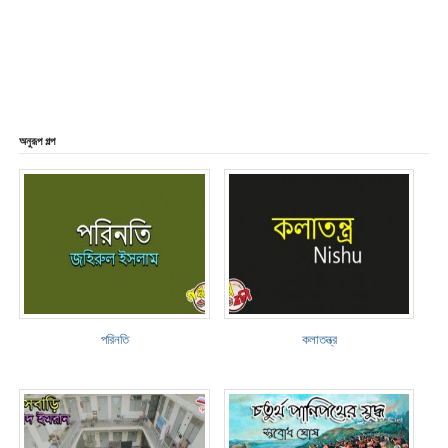
অনুরূপ গল্প
পরিনতি
কলাতন্ত্র