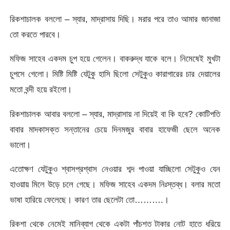
রিকশাচালক বললো – স্যার, মাদ্রাসায় দিছি। মরার পরে তাও আমার জানাজা
তো করতে পারবে।
মফিজ সাহেব একদম চুপ হয়ে গেলেন। বাকরুদ্ধ যাকে বলে। নিমেষেই মুখটা
চুপসে গেলো। মিষ্টি মিষ্টি যেটুকু হাসি ছিলো সেটুকুও কারাগারের চার দেয়ালের
মতো বন্দী হয়ে রইলো।
রিকশাচালক আবার বললো – স্যার, মাদ্রাসায় না দিয়েই বা কি হবে? কোটিপতি
বাবার মাদকাসক্ত সন্তানের চেয়ে দিনমজুর বাবার হাফেজী ছেলে অনেক
ভালো।
এতোক্ষণ যেটুকুও শ্বাসপ্রশ্বাস নেওয়ার শব্দ পাওয়া যাচ্ছিলো সেটুকুও যেন
হাওয়ায় মিলে উড়ে চলে গেছে। মফিজ সাহেব একদম নিঃস্তব্ধ। বলার মতো
ভাষা হারিয়ে ফেলেছে। কারণ তার ছেলেটা তো……….।
রিকশা থেকে নেমেই মানিব্যাগ থেকে একটা পাঁচশত টাকার নোট হাতে ধরিয়ে