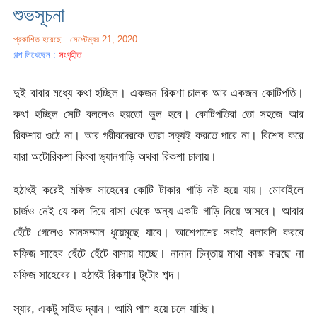
শুভসূচনা
প্রকাশিত হয়েছে : সেপ্টেম্বর 21, 2020
গল্প লিখেছেন :
সংগৃহীত
দুই বাবার মধ্যে কথা হচ্ছিল। একজন রিকশা চালক আর একজন কোটিপতি।
কথা হচ্ছিল সেটি বললেও হয়তো ভুল হবে। কোটিপতিরা তো সহজে আর
রিকশায় ওঠে না। আর গরীবদেরকে তারা সহ্যই করতে পারে না। বিশেষ করে
যারা অটোরিকশা কিংবা ভ্যানগাড়ি অথবা রিকশা চালায়।
হঠাৎই করেই মফিজ সাহেবের কোটি টাকার গাড়ি নষ্ট হয়ে যায়। মোবাইলে
চার্জও নেই যে কল দিয়ে বাসা থেকে অন্য একটি গাড়ি নিয়ে আসবে। আবার
হেঁটে গেলেও মানসম্মান ধুয়েমুছে যাবে। আশেপাশের সবাই বলাবলি করবে
মফিজ সাহেব হেঁটে হেঁটে বাসায় যাচ্ছে। নানান চিন্তায় মাথা কাজ করছে না
মফিজ সাহেবের। হঠাৎই রিকশার টুংটাং শব্দ।
স্যার, একটু সাইড দ্যান। আমি পাশ হয়ে চলে যাচ্ছি।