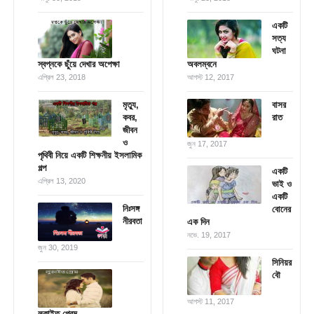
একটি
সত্য
ঘটনা
স্বপ্নকে ছুঁয়ে দেখার অপেক্ষা
অবলম্বনে
এপ্রিল 23, 2018
আগস্ট 12, 2017
মৃত্যু,
বাসর
কবর,
রাত
জীবন
ও
জুন 17, 2017
পৃথিবী নিয়ে একটি শিক্ষনীয় ইসলামিক
গল্প
একটি
এপ্রিল 13, 2020
ভাই ও
একটি
নিঃসঙ্গ
বোনের
নীরবতা
এক দিন
নভে. 19, 2017
জুন 30, 2019
সিনিয়র
বৌ
আগস্ট 11, 2017
লুকাইত প্রেম