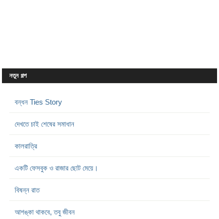
নতুন গল্প
বন্ধন Ties Story
দেখতে চাই শেষের সমাধান
কালরাত্রি
একটি ফেসবুক ও রাজার ছোট মেয়ে।
বিষন্ন রাত
আশঙ্কা থাকবে, তবু জীবন