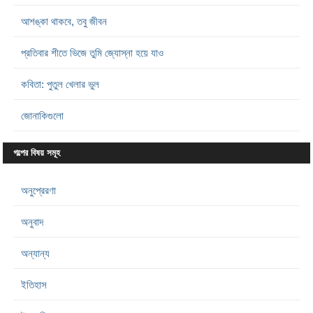
আশঙ্কা থাকবে, তবু জীবন
প্রতিবার শীতে ভিজে তুমি জ্যোস্না হয়ে যাও
কবিতা: পুতুল খেলার ভুল
জোনাকিগুলো
গল্পের বিষয় সমূহ
অনুপ্রেরণা
অনুবাদ
অন্যান্য
ইতিহাস