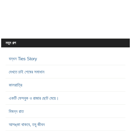
নতুন গল্প
বন্ধন Ties Story
দেখতে চাই শেষের সমাধান
কালরাত্রি
একটি ফেসবুক ও রাজার ছোট মেয়ে।
বিষন্ন রাত
আশঙ্কা থাকবে, তবু জীবন