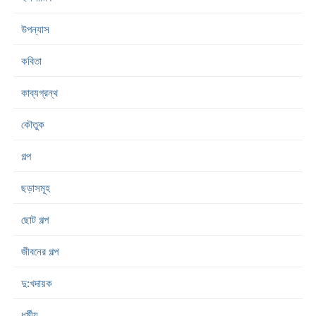
উপন্যাস
কবিতা
কাব্যগ্রন্থ
কৌতুক
গল্প
ছড়াসমূহ
ছোট গল্প
জীবনের গল্প
দু:খদায়ক
ধর্মীয়