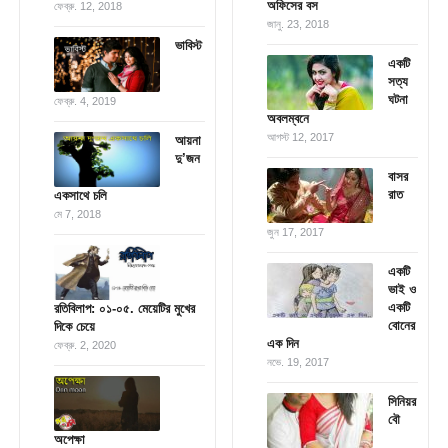
অফিসের বস
ফেব্রু. 12, 2018
জানু. 23, 2018
ভাবিস্ট
একটি
সত্য
ঘটনা
ফেব্রু. 4, 2019
অবলম্বনে
আগস্ট 12, 2017
আয়না
দু’জন
বাসর
রাত
একসাথে চলি
মে 7, 2018
জুন 17, 2017
একটি
ভাই ও
একটি
রতিবিলাপ: ০১-০৫. মেয়েটির মুখের
বোনের
দিকে চেয়ে
এক দিন
ফেব্রু. 2, 2020
নভে. 19, 2017
সিনিয়র
বৌ
অপেক্ষা