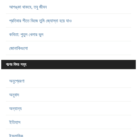
আশঙ্কা থাকবে, তবু জীবন
প্রতিবার শীতে ভিজে তুমি জ্যোস্না হয়ে যাও
কবিতা: পুতুল খেলার ভুল
জোনাকিগুলো
গল্পের বিষয় সমূহ
অনুপ্রেরণা
অনুবাদ
অন্যান্য
ইতিহাস
ইসলামিক