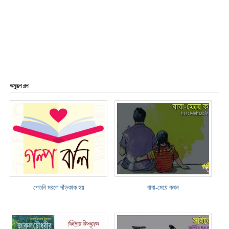
অনুরূপ গল্প
পেতনি মরলে দাঁড়কাক হয়
বাবা-মেয়ে কথন