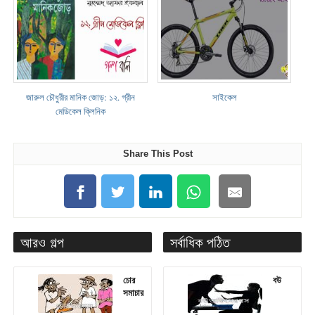
জারুল চৌধুরীর মানিক জোড়: ১২. গ্রীন
সাইকেল
মেডিকেল ক্লিনিক
Share This Post
আরও গল্প
সর্বাধিক পঠিত
চোর
বউ
সমাচার