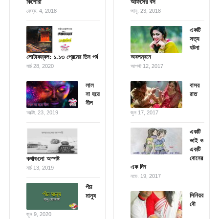
কিশোরী
অফিসের বস
ফেব্রু. 4, 2018
জানু. 23, 2018
একটি
সত্য
ঘটনা
লোটাকম্বল: ১.১৩ প্রেমের তিন পর্ব
অবলম্বনে
মার্চ 28, 2020
আগস্ট 12, 2017
লাল
বাসর
না হয়ে
রাত
নীল
অক্টো. 23, 2019
জুন 17, 2017
একটি
ভাই ও
একটি
বোনের
কথাগুলো অস্পষ্ট
এক দিন
মার্চ 13, 2019
নভে. 19, 2017
পঁচা
সিনিয়র
মানুষ
বৌ
জুন 9, 2020