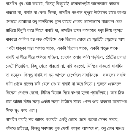
নাসরিন খুব চেষ্টা করতো, কিন্তু কিছুতেই জামাকাপড়টা ভালোভাবে কাচতে
পারতো না, বাবাই দা কেচে দিতো, নাসরিন গনগনে দুপুরে উঠোনের তারে কাপড়
মেলতে বেরোতো শুধু নাসরিনের চুলে রাতের বেলায় ভালোভাবে নারকেল তেল
মাখিয়ে বিনুনি করে দিতো বাবাই দা, নাসরিন তখন কলেজের পড়া নিয়ে ব্যস্ত
থাকতো লেকিন হর লভ স্টোরিমে এক ভিলেন হোতা হে প্রতিটা প্রেমের গল্পে
একটা ধাক্কা মারা আঘাত থাকে, একটা ভিলেন থাকে, একটা শত্রু থাকে।
বাবাই দা ধীরে ধীরে শুকিয়ে যাচ্ছিল, চোখের তলায় কালি পড়ছিল, ঠোঁটের চামড়া
ফেটে গিয়েছিল, কিছু খেতে পারতো না, বমি করতো, ঝিমিয়ে থাকতো সারাদিন
তা সত্ত্বেও কিন্তু বাবাই দা বড় আগলে রেখেছিল নাসরিনকে। সকালের সবজি
কাটা থেকে রাতের রুটি বেলে দেওয়া বাবাই দা করে দিতো। দুজনে একসঙ্গে
সিনেমা দেখতে যেতো, টিভির রিমোট নিয়ে ঝগড়া হতো প্রায়দিনই। আর ঠিক
রাত আটটা নটার সময় একটা লম্বা উঠোনে মাদুর পেতে শুয়ে থাকতো আকাশের
দিকে মুখ করে ওরা।
নাসরিন বাবাই দার জামার কলারটা একটু জোরে চেপে ধরতো সেসব সময়ে,
কাঁদতে চাইতো, কিন্তু সবসময় বুক ফেটে কান্না আসতো না, শুধু চোখ খচখচ