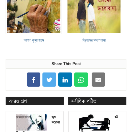
আমায় বৃদ্ধাশ্রমে
প্রিয়মের ভালোবাসা
Share This Post
আরও গল্প
সর্বাধিক পঠিত
ভুল
বউ
করোনা