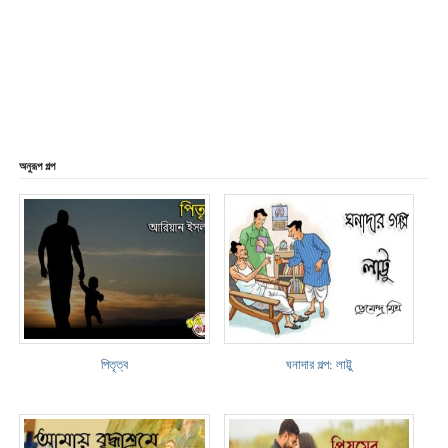
অনুরূপ গল্প
পিতৃত্ব
ঘনাদার গল্প: লাট্টু