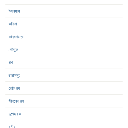
উপন্যাস
কবিতা
কাব্যগ্রন্থ
কৌতুক
গল্প
ছড়াসমূহ
ছোট গল্প
জীবনের গল্প
দু:খদায়ক
ধর্মীয়