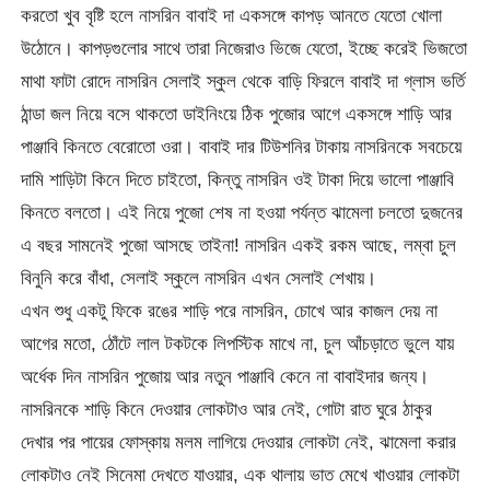
করতো খুব বৃষ্টি হলে নাসরিন বাবাই দা একসঙ্গে কাপড় আনতে যেতো খোলা
উঠোনে। কাপড়গুলোর সাথে তারা নিজেরাও ভিজে যেতো, ইচ্ছে করেই ভিজতো
মাথা ফাটা রোদে নাসরিন সেলাই স্কুল থেকে বাড়ি ফিরলে বাবাই দা গ্লাস ভর্তি
ঠান্ডা জল নিয়ে বসে থাকতো ডাইনিংয়ে ঠিক পুজোর আগে একসঙ্গে শাড়ি আর
পাঞ্জাবি কিনতে বেরোতো ওরা। বাবাই দার টিউশনির টাকায় নাসরিনকে সবচেয়ে
দামি শাড়িটা কিনে দিতে চাইতো, কিন্তু নাসরিন ওই টাকা দিয়ে ভালো পাঞ্জাবি
কিনতে বলতো। এই নিয়ে পুজো শেষ না হওয়া পর্যন্ত ঝামেলা চলতো দুজনের
এ বছর সামনেই পুজো আসছে তাইনা! নাসরিন একই রকম আছে, লম্বা চুল
বিনুনি করে বাঁধা, সেলাই স্কুলে নাসরিন এখন সেলাই শেখায়।
এখন শুধু একটু ফিকে রঙের শাড়ি পরে নাসরিন, চোখে আর কাজল দেয় না
আগের মতো, ঠোঁটে লাল টকটকে লিপস্টিক মাখে না, চুল আঁচড়াতে ভুলে যায়
অর্ধেক দিন নাসরিন পুজোয় আর নতুন পাঞ্জাবি কেনে না বাবাইদার জন্য।
নাসরিনকে শাড়ি কিনে দেওয়ার লোকটাও আর নেই, গোটা রাত ঘুরে ঠাকুর
দেখার পর পায়ের ফোস্কায় মলম লাগিয়ে দেওয়ার লোকটা নেই, ঝামেলা করার
লোকটাও নেই সিনেমা দেখতে যাওয়ার, এক থালায় ভাত মেখে খাওয়ার লোকটা