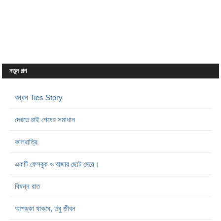
নতুন গল্প
বন্ধন Ties Story
দেখতে চাই শেষের সমাধান
কালরাত্রি
একটি ফেসবুক ও রাজার ছোট মেয়ে।
বিষন্ন রাত
আশঙ্কা থাকবে, তবু জীবন