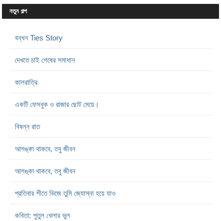
নতুন গল্প
বন্ধন Ties Story
দেখতে চাই শেষের সমাধান
কালরাত্রি
একটি ফেসবুক ও রাজার ছোট মেয়ে।
বিষন্ন রাত
আশঙ্কা থাকবে, তবু জীবন
আশঙ্কা থাকবে, তবু জীবন
প্রতিবার শীতে ভিজে তুমি জ্যোস্না হয়ে যাও
কবিতা: পুতুল খেলার ভুল