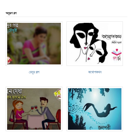
অনুরূপ গল্প
রেনুর গল্প
কথোপকথন