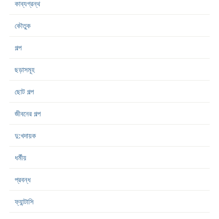
কাব্যগ্রন্থ
কৌতুক
গল্প
ছড়াসমূহ
ছোট গল্প
জীবনের গল্প
দু:খদায়ক
ধর্মীয়
প্রবন্ধ
ফ্যান্টাসি