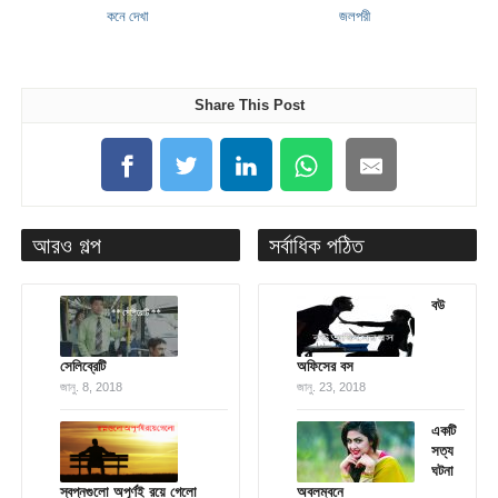
কনে দেখা
জলপরী
Share This Post
আরও গল্প
সর্বাধিক পঠিত
বউ
সেলিব্রেটি
অফিসের বস
জানু. 8, 2018
জানু. 23, 2018
একটি
সত্য
ঘটনা
স্বপ্নগুলো অপূর্ণই রয়ে গেলো
অবলম্বনে