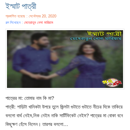
ইস্মাট পাত্রী
প্রকাশিত হয়েছে : সেপ্টেম্বর 20, 2020
গল্প লিখেছেন :
মেহেরাতুন নেসা মারিয়াম
পাত্রের মা: তোমার নাম কি মা?
পাত্রী: শাড়িটা খানিকটা উপরে তুলে জিন্সটা গুটাতে গুটাতে নীচের দিকে তাকিয়ে
বললো বার্থ নেইম,নিক নেইম নাকি সার্টিফিকেট নেইম? পাত্রের মা বোকা বনে
কিছুক্ষণ হেঁসে নিলেন। তারপর বললো…