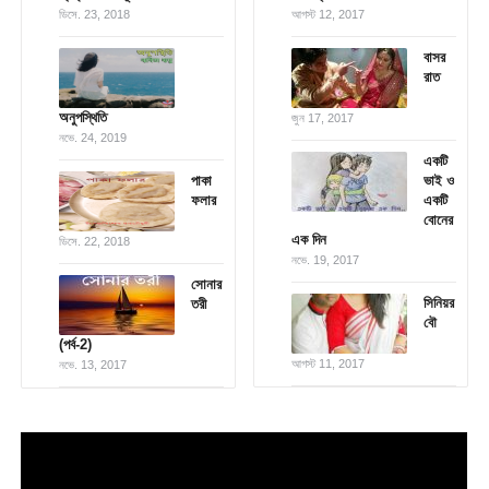
ডিসে. 23, 2018
আগস্ট 12, 2017
বাসর
রাত
অনুপস্থিতি
জুন 17, 2017
নভে. 24, 2019
একটি
পাকা
ভাই ও
ফলার
একটি
বোনের
এক দিন
ডিসে. 22, 2018
নভে. 19, 2017
সোনার
সিনিয়র
তরী
বৌ
(পর্ব-2)
আগস্ট 11, 2017
নভে. 13, 2017