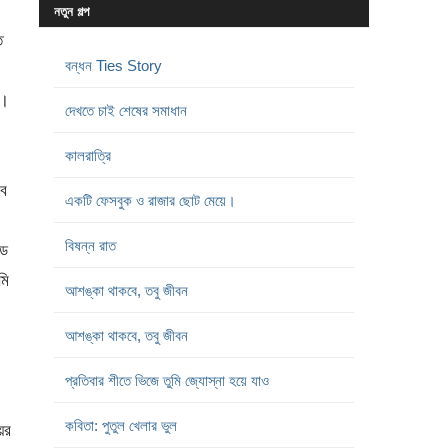
নতুন গল্প
ে
বন্ধন Ties Story
ে।
দেখতে চাই শেষের সমাধান
কালরাত্রি
বে
একটি ফেসবুক ও রাজার ছোট মেয়ে।
বিষন্ন রাত
্ড
মি
আশঙ্কা থাকবে, তবু জীবন
আশঙ্কা থাকবে, তবু জীবন
প্রতিবার শীতে ভিজে তুমি জ্যোস্না হয়ে যাও
কবিতা: পুতুল খেলার ভুল
য়র