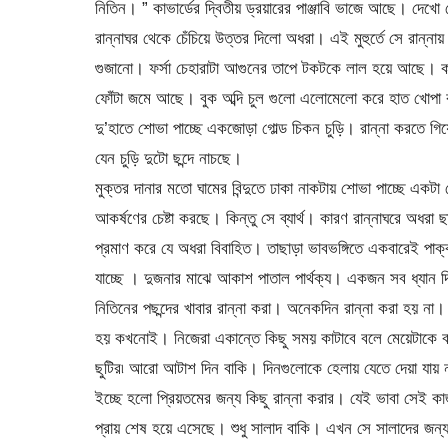
নিতিন। ” কাভার্ডের দ্বিতীয় ড্রয়ারের পাঞ্জাবি ভাজে আছে। দেখো
রান্নাঘর থেকে চেঁচিয়ে উত্তর দিলো অধরা। এই মুহুর্তে সে রান
গুজানো। ফর্সা চেহারাটা আগুনের তাপে টকটকে লাল হয়ে আছে। কপা
ফোঁটা জমে আছে। বুক অব্দি চুল গুলো এলোমেলো করে হাত খোপা
দু’হাতে শোভা পাচ্ছে একজোড়া গোল্ড চিকন চুড়ি। রান্না করতে গি
যেন চুড়ি দুটো ছন্দে নাচছে।
মুক্তর দানার মতো ঘামের বিন্দুতে ঢাকা নাকটায় শোভা পাচ্ছে একটা ছ
আকর্ষণের চেষ্টা করছে। কিন্তু সে ব্যার্থ। কারণ রান্নাঘরে অধরা
প্রমাণ করে যে অধরা বিবাহিত। তাছাড়া ভাবভঙ্গিতে একবারেই পাক্কা
যাচ্ছে । দুজনার মাঝে আকাশ পাতাল পার্থক্য। একজন সব ধ্যান
নিতিনের পছন্দের খাবার রান্না করা। অনেকদিন রান্না করা হয় ন
হয় কখনোই। নিজেরা একান্তে কিছু সময় কাটাবে বলে মেয়েটাকে ব
ছুটির৷ আরো আটাশ দিন বাকি। দিনগুলোকে হেলায় যেতে দেয়া যায়
ইচ্ছে হলো প্রিয়তমের জন্য কিছু রান্না করার। যেই ভাবা সেই 
প্রায় শেষ হয়ে এসেছে। শুধু সালাদ বাকি। এখন সে সালাদের জন্য 