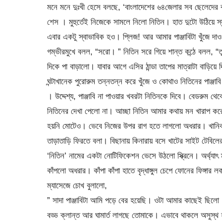
মনে মনে দুঃখী হেসে বলছে, ‘বাংলাদেশের ৬৪জেলার সব ছেলেদে
শেস । মুহুর্তেই নিজেকে সামলে নিলো নিতিন। হাত দুটো উঠিয়ে 
এবার একটু স্বাভাবিক হও। প্লিজ! আর আমার পাঞ্জাবিটা খুঁজে 
গম্ভীরমুখে বলল, “সরো। ” নিতিন সরে গিয়ে শান্ত কন্ঠে বলল, “
দিকে পা বাড়ালো। যাবার আগে এসির ঠান্ডা তাপের মাত্রাটা বাড়িয়ে
ঘন্টাখানেক পুরোরুম তন্নতন্ন করে খুঁজে ও কোথাও নিতিনের পাঞ্
। উদ্দেশ্য, পাঞ্জাবি না পাওয়ার খবরটা নিতিনকে দিবে। বেডরুম থেকে
নিতিনের দেখা পেলো না। আচ্ছা নিতিন আমার কথায় মন খারাপ ক
হয়নি মোটেও। ভেবে নিজের উপর রাগ হতে লাগলো অধরার। খানিক 
তাড়াতাড়ি ফিরতে বলা। বিছানায় কিনারায় বসে খাটের সাইট টেবিল
‘নিতিন’ নামের একটা নোটিফিকেশন ভেসে উঠলো স্ক্রিনে। অর্থ্যা
কাঁপলো অধরার। কাঁপা কাঁপা হাতে বৃদ্ধাঙ্গুল চেপে ফোনের ফিঙ্গ
ম্যাসেজে চোখ বুলালো,
” সাদা পাঞ্জাবিটা আমি পড়ে বের হয়েছি। ওটা আমার কাছেই ছিলো। 
বড্ড ক্লান্ত আর ঘামার্ত লাগছে তোমাকে। এভাবে থাকলে অসুস্থ