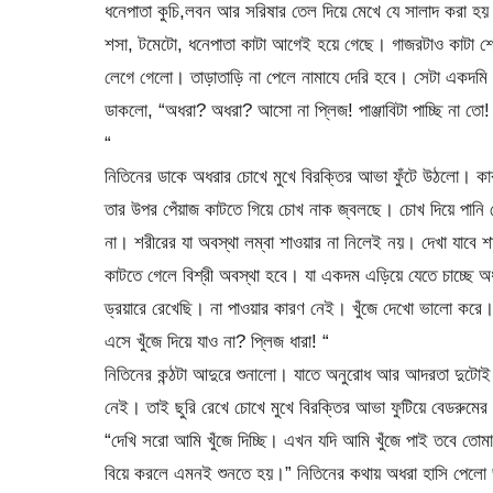
ধনেপাতা কুচি,লবন আর সরিষার তেল দিয়ে মেখে যে সালাদ করা হয়
শসা, টমেটো, ধনেপাতা কাটা আগেই হয়ে গেছে। গাজরটাও কাটা শেষ
লেগে গেলো। তাড়াতাড়ি না পেলে নামাযে দেরি হবে। সেটা একদমি চা
ডাকলো, “অধরা? অধরা? আসো না প্লিজ! পাঞ্জাবিটা পাচ্ছি না তো
“
নিতিনের ডাকে অধরার চোখে মুখে বিরক্তির আভা ফুঁটে উঠলো। কার
তার উপর পেঁয়াজ কাটতে গিয়ে চোখ নাক জ্বলছে। চোখ দিয়ে পানি 
না। শরীরের যা অবস্থা লম্বা শাওয়ার না নিলেই নয়। দেখা যাবে 
কাটতে গেলে বিশ্রী অবস্থা হবে। যা একদম এড়িয়ে যেতে চাচ্ছে অ
ড্রয়ারে রেখেছি। না পাওয়ার কারণ নেই। খুঁজে দেখো ভালো করে।
এসে খুঁজে দিয়ে যাও না? প্লিজ ধারা! “
নিতিনের কন্ঠটা আদুরে শুনালো। যাতে অনুরোধ আর আদরতা দুটোই 
নেই। তাই ছুরি রেখে চোখে মুখে বিরক্তির আভা ফুটিয়ে বেডরুমের 
“দেখি সরো আমি খুঁজে দিচ্ছি। এখন যদি আমি খুঁজে পাই তবে তোমা
বিয়ে করলে এমনই শুনতে হয়।” নিতিনের কথায় অধরা হাসি পেলো ভী