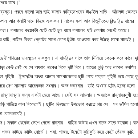
 পেয়ে যাবে।”
্নায় ব্যস্ত। পরনে কালো আর ছাই কালার কম্বিনেশনের টাঙাইল শাড়ি। আঁচলটা কোমরে
ল আর গলাটা ঘামে ভিজে একাকার। নাকের ডগা আর থিতুনীতেও বিন্দু বিন্দু ঘামের
 করা। কপালের কয়েকটা ছোট ছোট চুল ঘামে কপালের দুই কোণায় লেপ্টে আছে।
য়ে বাটি, পাতিল কিংবা প্লেটের সাথে লেগে টুংটাং আওয়াজ করে উঠছে মাঝে মাঝেই।
োট্ট পাথরের ডায়মন্ডের নাকফুল। যা ঘামবিন্দুর সাথে তাল মিলিয়ে চকচক করে কারো দৃষ্
 ছাড়া কেউ নেই যে সে অধরার নাকের দিকে দৃষ্টি দিবে। হাতের চুড়ি আর নাকের নসপিন
 গৃহিনী। ইন্সপেক্টর অধরা আনান মাসখানেকের ছুটি পেয়ে পাক্কা গৃহিনী হয়ে গেছে বু
 দিয়ে দেশ সামলায় আরেকজন সংসার। আজ শুক্রবার। তাই অধরার হঠাৎ ইচ্ছে হলো
া। রান্নাবান্নার জন্য একটা মেয়ে আছে। সেই সব সামলায়। অধরাকে রান্নাঘরমুখী হত
াড়ি পাঠিয়ে কাল বিকেলেই। ছুটির দিনগুলো উপভোগ করতে চায় সে। সব দু’দিন হলো
 না কোনভাবেই।
কাজ। সকাল থেকেই লেগে গেলো রান্নায়। ঘাড়ির কাটায় এখন বাজে সাড়ে বারোটা। রান
গাজর কাটছে কাটিং বোর্ডে । শসা, গাজর, টমেটো কুচিকুচি করে কেটে পেঁয়াজ কুচি,