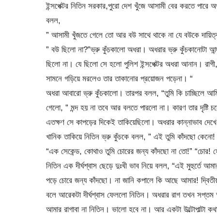
ইন্সপেক্টর নিতিন সরকার,পুরো দেশ খুঁজে আসামী বের করতে পারে অথচ
বলল,
” আসামী খুঁজতে গেলে তো আর বউ সাথে থাকে না যে বউকে দায়ি
” বউ ছিলো না?”ভ্রু কুঁচকালো অধরা। অধরার ভ্রু কুঁচকানোটা আ
ছিলো না। যে ছিলো সে হলো পুলিশ ইন্সপেক্টর অধরা আনান। রাগী
সামনে গড়িয়ে মরলেও তার তাকানোর প্রয়োজন পড়েনা। “
অধরা আবারো ভ্রু কুঁচকালো। তারপর বলল, “তুমি কি চাচ্ছিলে আম
গেলো, ” মন্দ হয় না তবে আর বলতে পারলো না। কারণ তার দৃষ্ট
এতক্ষণ সে কাপড়ের দিকেই তাকিয়েছিলো। অধরার কান্নাভাব দেখে
খানিক তাকিয়ে নিতিন ভ্রু কুঁচকে বলল, ” এই তুমি কাঁদছো কেন
“এক সেকেন্ড, কোথাও তুমি চোরের জন্য কাঁদছো না তো!” “চোর!
নিতিন এক দীর্ঘশ্বাস ছেড়ে দুঃখী ভাব নিয়ে বলল, “এই মুহুর্তে আম
পড়ে চোরে জন্য কাঁদছো। না জানি কপালে কি আছে আমার! দ্বিতী
বলে আরেকটা দীর্ঘশ্বাস ফেললো নিতিন। অধরার রাগ তখন সপ্তম 
আমার রাগাবা না নিতিন। ভালো হবে না। আর একটা উল্টোপাল্টা 