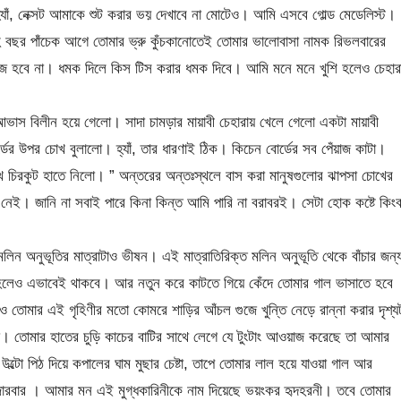
যাঁ, নেক্সট আমাকে শুট করার ভয় দেখাবে না মোটেও। আমি এসবে গোল্ড মেডেলিস্ট।
েহ বছর পাঁচেক আগে তোমার ভ্রু কুঁচকানোতেই তোমার ভালোবাসা নামক রিভলবারের
জ হবে না। ধমক দিলে কিস টিস করার ধমক দিবে। আমি মনে মনে খুশি হলেও চেহার
ভাস বিলীন হয়ে গেলো। সাদা চামড়ার মায়াবী চেহারায় খেলে গেলো একটা মায়াবী
ডের উপর চোখ বুলালো। হ্যাঁ, তার ধারণাই ঠিক। কিচেন বোর্ডের সব পেঁয়াজ কাটা।
ে চিরকুট হাতে নিলো। ” অন্তরের অন্তঃস্থলে বাস করা মানুষগুলোর ঝাপসা চোখের
ুটি নেই। জানি না সবাই পারে কিনা কিন্ত আমি পারি না বরাবরই। সেটা হোক কষ্টে কিংব
ন অনুভূতির মাত্রাটাও ভীষন। এই মাত্রাতিরিক্ত মলিন অনুভূতি থেকে বাঁচার জন্
না হলেও এভাবেই থাকবে। আর নতুন করে কাটতে গিয়ে কেঁদে তোমার গাল ভাসাতে হবে
োমার এই গৃহিণীর মতো কোমরে শাড়ির আঁচল গুজে খুন্তি নেড়ে রান্না করার দৃশ্য
। তোমার হাতের চুড়ি কাচের বাটির সাথে লেগে যে টুংটাং আওয়াজ করেছে তা আমার
্টো পিঠ দিয়ে কপালের ঘাম মুছার চেষ্টা, তাপে তোমার লাল হয়ে যাওয়া গাল আর
 হাজারবার । আমার মন এই মুগ্ধকারিনীকে নাম দিয়েছে ভয়ংকর হৃদহরনী। তবে তোমার