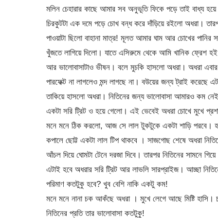
মলিন চেহারার কাছে আমার সব অনুভূতি ফিকে পড়ে তাই বাধ্য হয়
চিরকুটটা এক দমে পড়ে চোখ বন্ধ করে দাঁড়িয়ে রইলো অধরা। তারপ
পাওয়াটা ছিলো বাহানা মাত্র! মূলত আমার ঘাম আর চোখের পানির সা
খুঁজতে লাগিয়ে দিলো। যাতে এসিরুমে থেকে আমি খানিক ফ্রেশ হই
আর ভালোবাসাটাও ভীষন। বলে মুচকি হাসলো অধরা। অধরা এবার পে
পারফেক্ট না লাগলেও মন্দ লাগছে না। বউয়ের জন্য ট্রাই করেছে এট
তাকিয়ে হাসলো অধরা। নিতিনের জন্য ভালোবাসা আমারও কম নেই
একটা সরি ট্রিট ও হয়ে গেলো। এই ভেবেই অধরা চোখে মুখে প্রশা
মনে মনে ঠিক করলো, আজ সে লাল টুকটুকে একটা শাড়ি পরবে। হাত 
কপালে ছোট্ট একটা লাল টিপ থাকবে । সাজগোছ শেষে অধরা নিতিন
আঁচল দিয়ে ঘোমটা টেনে দরজা দিবে। তারপর নিতিনের সামনে গিয়ে
এটাই হবে অধরার সরি ট্রিট আর লাভলি সারপ্রাইজ। আচ্ছা নিতিন
পরিমাণ কতটুকু হবে? খুব বেশি নাকি একটু কম!
মনে মনে নানা চক আকঁছে অধরা । মুখে লেগে আছে মিষ্টি হাসি। চম
নিতিনের প্রতি তার ভালোবাসা কতটুকু!