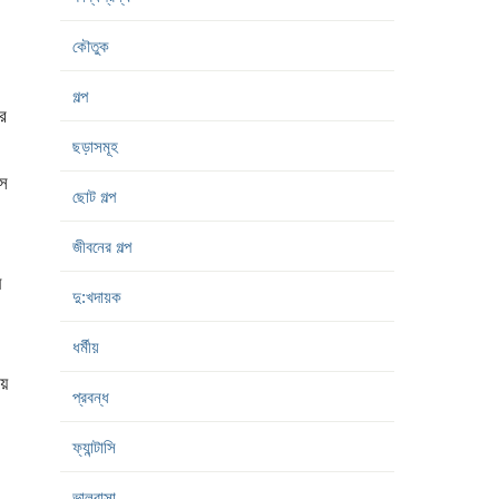
কৌতুক
গল্প
র
ছড়াসমূহ
সে
ছোট গল্প
জীবনের গল্প
ে
দু:খদায়ক
ধর্মীয়
য়ে
প্রবন্ধ
ফ্যান্টাসি
ভালবাসা