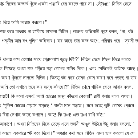
 নিজের কাভার্ড খুঁজে একটা পাঞ্জাবি বের করতে পারে না। স্ট্রেঞ্জ!” নিতিন হেসে
ত্ব দিয়ে আমি আরাম করবো।”
ন্দাজ করে অধরার না তাকিয়ে হাসলো নিতিন। তারপর অভিমানী কন্ঠে বলল, “না, বউ
, গম্ভীর আর সৎ পুলিশ অফিসার। যার কাছে তার কাজ আগে, পরিবার পরে। স্বামী ত
ি থানায় বসে তোমার সাথে প্রেমালাপ জুড়ে দিই?” নিতিন হেসে পিছন ফিরে বলতে
ি চলে গিয়েছে অধরা গাল গড়িয়ে পড়া চোখের পানির দিকে। এবং সেদিকেই আটকে আছে
 কারণ খুঁজতে লাগলো নিতিন। কিন্তু ঘটা করে তেমন কোন কারণ মনে পড়ছে না তার
ো! আমি তো এখানে তবে কার জন্য কাঁদছো?” নিতিন থেমে খানিক ভেবে আবার বলল,
 হোয়াট! কি বলো এসব! আমি চোরের জন্য কাঁদবো কেনো!” রাগী গলায় বলল অধরা।
ার ‘পুলিশ চোরের প্রেমে পড়েছে ‘ গানটা মনে পড়ছে। মনে হচ্ছে তুমি চোরের প্রেমে
য় বিয়া লেখাই আছে কপালে। আহ! কি দুঃখ! এত দুঃখ রাখি কই!”
আকাশে। অধরা নিতিনের দিকে তেড়ে এসে তর্জনী আঙুল উচিয়ে উঁচু গলায় বললো, ”
কথা বললে একবারে শুট করে দিবো।” অধরার কথা শুনে নিতিন এমন ভাব করলো যে সে