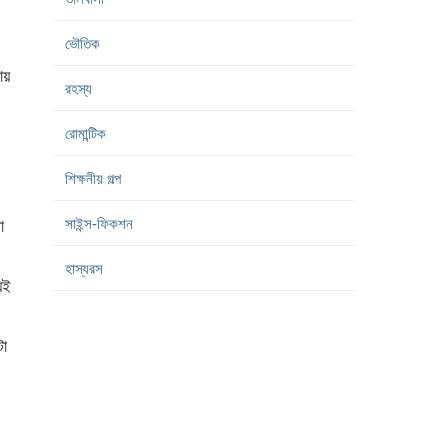
ভৌতিক
ায়
রহস্য
রোমান্টিক
শিক্ষনীয় গল্প
সাইন্স-ফিকশন
া
হাস্যরস
যই
টা