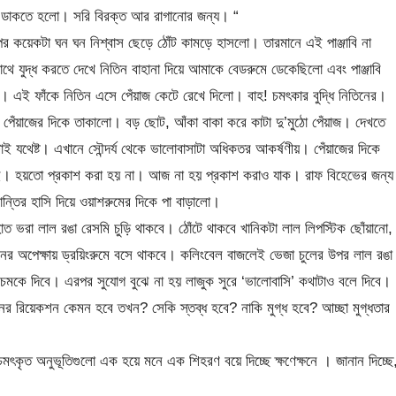
ে ডাকতে হলো। সরি বিরক্ত আর রাগানোর জন্য। “
র কয়েকটা ঘন ঘন নিশ্বাস ছেড়ে ঠোঁট কামড়ে হাসলো। তারমানে এই পাঞ্জাবি না
থে যুদ্ধ করতে দেখে নিতিন বাহানা দিয়ে আমাকে বেডরুমে ডেকেছিলো এবং পাঞ্জাবি
। এই ফাঁকে নিতিন এসে পেঁয়াজ কেটে রেখে দিলো। বাহ! চমৎকার বুদ্ধি নিতিনের।
ঁয়াজের দিকে তাকালো। বড় ছোট, আঁকা বাকা করে কাটা দু’মুঠো পেঁয়াজ। দেখতে
াই যথেষ্ট। এখানে সৌন্দর্য থেকে ভালোবাসাটা অধিকতর আকর্ষণীয়। পেঁয়াজের দিকে
। হয়তো প্রকাশ করা হয় না। আজ না হয় প্রকাশ করাও যাক। রাফ বিহেভের জন্য
ন্তির হাসি দিয়ে ওয়াশরুমের দিকে পা বাড়ালো।
ভরা লাল রঙা রেসমি চুড়ি থাকবে। ঠোঁটে থাকবে খানিকটা লাল লিপস্টিক ছোঁয়ানো,
ের অপেক্ষায় ড্রয়িংরুমে বসে থাকবে। কলিংবেল বাজলেই ভেজা চুলের উপর লাল রঙা
 চমকে দিবে। এরপর সুযোগ বুঝে না হয় লাজুক সুরে ‘ভালোবাসি’ কথাটাও বলে দিবে।
ের রিয়েকশন কেমন হবে তখন? সেকি স্তব্ধ হবে? নাকি মুগ্ধ হবে? আচ্ছা মুগ্ধতার
ৎকৃত অনুভূতিগুলো এক হয়ে মনে এক শিহরণ বয়ে দিচ্ছে ক্ষণেক্ষনে । জানান দিচ্ছে