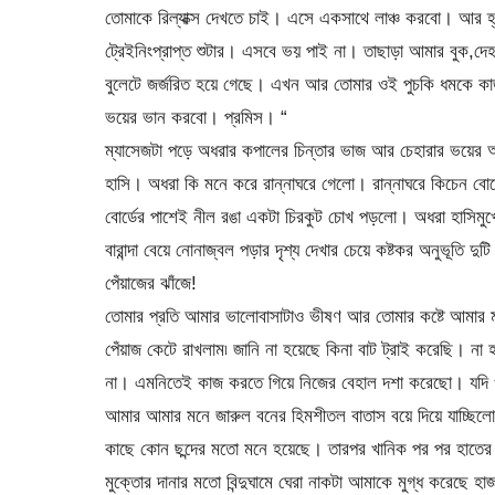
তোমাকে রিল্যাক্স দেখতে চাই। এসে একসাথে লাঞ্চ করবো। আর হ্
ট্রেইনিংপ্রাপ্ত শুটার। এসবে ভয় পাই না। তাছাড়া আমার বুক,দ
বুলেটে জর্জরিত হয়ে গেছে। এখন আর তোমার ওই পুচকি ধমকে কা
ভয়ের ভান করবো। প্রমিস। “
ম্যাসেজটা পড়ে অধরার কপালের চিন্তার ভাজ আর চেহারার ভয়ের আ
হাসি। অধরা কি মনে করে রান্নাঘরে গেলো। রান্নাঘরে কিচেন বোর্
বোর্ডের পাশেই নীল রঙা একটা চিরকুট চোখ পড়লো। অধরা হাসিমুখ
বারান্দা বেয়ে নোনাজ্বল পড়ার দৃশ্য দেখার চেয়ে কষ্টকর অনুভূতি দ
পেঁয়াজের ঝাঁজে!
তোমার প্রতি আমার ভালোবাসাটাও ভীষণ আর তোমার কষ্টে আমার মলি
পেঁয়াজ কেটে রাখলাম৷ জানি না হয়েছে কিনা বাট ট্রাই করেছি। 
না। এমনিতেই কাজ করতে গিয়ে নিজের বেহাল দশা করেছো। যদি ও ত
আমার আমার মনে জারুল বনের হিমশীতল বাতাস বয়ে দিয়ে যাচ্ছিলো
কাছে কোন ছন্দের মতো মনে হয়েছে। তারপর খানিক পর পর হাতের উল
মুক্তোর দানার মতো বিন্দুঘামে ঘেরা নাকটা আমাকে মুগ্ধ করেছে