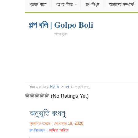
প্রথম পাতা
গল্পের বিষয়
গল্প লিখুন
আমাদের সম্পর্কে
গল্প বলি | Golpo Boli
গল্পের ভুবন
You are here:
Home
গল্প
অনুভূতি রংধনু
(No Ratings Yet)
অনুভূতি রংধনু
প্রকাশিত হয়েছে : সেপ্টেম্বর 19, 2020
গল্প লিখেছেন :
আফিয়া আপ্পিতা