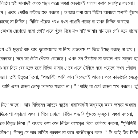
 নিতিন ওই সালাদই খেতে পছন্দ করে৷ অধরা সেভাবেই সালাদ করার মনস্থির করলো।
। এবার পেয়াঁজ কাটতে শুরু করলো। অধরার কথা শুনে নিতিন আবারো পাঞ্জাবি খুঁজত
চ্ছে না নিতিন। মিনিট পাঁচেক পরও যখন পাঞ্জাবি পাচ্ছে না তখন নিতিন আবারো
! কোথায় রেখেছো বলো তো? এসে খুঁজে দিয়ে যাও না? আমার নামাযের দেরি হয়ে যাচ্ছ
ণ এই মুহুর্তে ঘাম আর ধুলোময়লার গা নিয়ে বেডরুমে পা দিতে ইচ্ছে করছে না তার।
বেরুচ্ছে। সবে অর্ধেকটা পেঁয়াজ কেটেছে। এখন সব ঠিকঠাক না করলে পরে সম্ভব হ
শাওয়ার নিয়ে বের হতে হতে নিতিন নামায শেষে এসে টেবিলে বসে পড়েছে তখন পেঁয়াজ
ধরা। তাই উত্তর দিলো, “পাঞ্জাবিটা আমি কাল বিকেলেই আয়রন করে কাভার্ডের সেকেন
 আমি এখন রান্না ছেড়ে আসতে পারবো না। ” “পাচ্ছি না তো! রান্না পরে করবে। তু
মিশে আছে। আর নিতিনের আদুরে কন্ঠের ‘ধারা’ডাকটা অগ্রাহ্য করার ক্ষমতা অধরার
দিকে পা বাড়ালো অধরা। গিয়ে দেখলো নিতিন পাঞ্জাবি খুঁজতে ব্যস্ত। অধরা বললো,
কে রিমান্ড নিবো।” অধরার কথা শুনে নিতিন কাপড়ের দিকে তাকিয়ে বললো, “পুলিশিনী
ষণ। কিন্তু সে তার হাসিটা প্রকাশ না করে গম্ভীরমুখে বলল, ” সি আই ডির সিনি