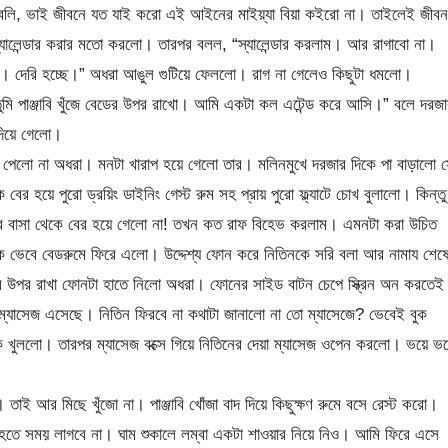
র বলি, ভাই জীবনে যত যাই করো এই আইনের মাইয়্যা বিয়া কইরো না। তাইলেই জীবন
স্যালেন্ডার করার মতো করলো। তারপর বলল, “স্যালেন্ডার করলাম। আর রাগাবো না।
দাও। দেরি হচ্ছে।” অধরা আঙুল গুটিয়ে ফেললো। রাগ না গেলেও কিছুটা ধমলো।
তুমি পাঞ্জাবি খুঁজে বেডের উপর রাখো। আমি একটা কল এটেন্ড করে আসি।” বলে দরজা
 দিয়ে গেলো।
জাবি পেলো না অধরা। মনটা খারাপ হয়ে গেলো তার। মলিনমুখে দরজার দিকে পা বাড়ালো 
 বের হয়ে পুরো ড্রয়িং ডাইনিং গেস্ট রুম সহ প্রায় পুরো ফ্ল্যাটে চোখ বুলালো। কিন্তু
রে বাসা থেকে বের হয়ে গেলো না! তখন কত রাফ বিহেভ করলাম। এমনটা করা উচিত
ভেবে বেডরুমে ফিরে এলো। উদ্দেশ্য ফোন করে নিতিনকে সরি বলা আর নামায শেষ
ের উপর রাখা ফোনটা হাতে নিলো অধরা। ফোনের সাইড বাটন চেপে স্ক্রিন অন করতেই
ৎ ম্যাসেজ এসেছে। নিতিন ফিরবে না কথাটা জানালো না তো ম্যাসেজে? ভেবেই বুক
ার লক খুললো। তারপর ম্যাসেজ বক্সে গিয়ে নিতিনের দেয়া ম্যাসেজ ওপেন করলো। ভয়ে ভ
তাই আর মিছে খুঁজো না। পাঞ্জাবি খোঁজা বাদ দিয়ে কিছুক্ষণ রুমে বসে রেস্ট করো।
 হতে সময় লাগবে না। ঘাম শুকালে লম্বা একটা শাওয়ার নিয়ে নিও। আমি ফিরে এসে