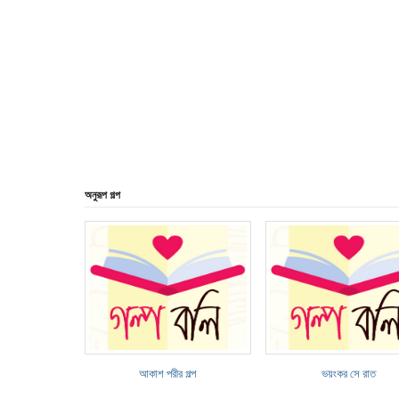
অনুরূপ গল্প
আকাশ পরীর গল্প
ভয়ংকর সে রাত