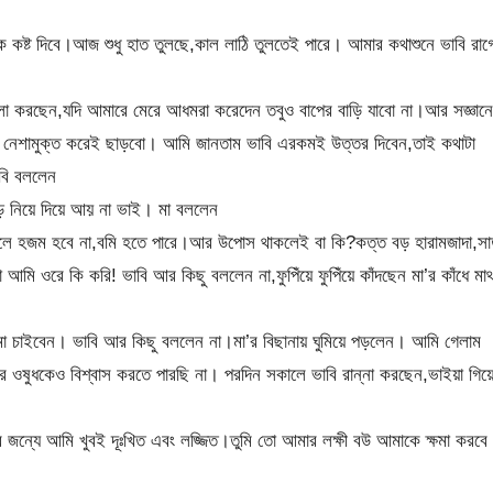
 কষ্ট দিবে।আজ শুধু হাত তুলছে,কাল লাঠি তুলতেই পারে। আমার কথাশুনে ভাবি রাগ
ো করছেন,যদি আমারে মেরে আধমরা করেদেন তবুও বাপের বাড়ি যাবো না।আর সজ্ঞানে
 নেশামুক্ত করেই ছাড়বো। আমি জানতাম ভাবি এরকমই উত্তর দিবেন,তাই কথাটা
বি বললেন
ড়ে নিয়ে দিয়ে আয় না ভাই। মা বললেন
েলে হজম হবে না,বমি হতে পারে।আর উপোস থাকলেই বা কি?কত্ত বড় হারামজাদা,সা
া আমি ওরে কি করি! ভাবি আর কিছু বললেন না,ফুপিঁয়ে ফুপিঁয়ে কাঁদছেন মা’র কাঁধে মাথ
ষমা চাইবেন। ভাবি আর কিছু বললেন না।মা’র বিছানায় ঘুমিয়ে পড়লেন। আমি গেলাম
র ওষুধকেও বিশ্বাস করতে পারছি না। পরদিন সকালে ভাবি রান্না করছেন,ভাইয়া গিয়
ন্যে আমি খুবই দূঃখিত এবং লজ্জিত।তুমি তো আমার লক্ষী বউ আমাকে ক্ষমা করবে