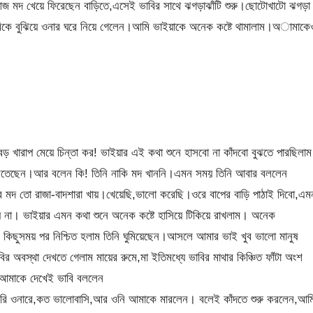
জ মদ খেয়ে ফিরেছেন বাড়িতে,এসেই ভাবির সাথে ঝগড়াঝাঁটি শুরু।ছোটোখাটো ঝগড়া
বিকে বুঝিয়ে ওনার ঘরে নিয়ে গেলেন।আমি ভাইয়াকে অনেক কষ্টে থামালাম।অামাকে
খারাপ মেয়ে চিন্তা কর! ভাইয়ার এই কথা শুনে হাসবো না কাঁদবো বুঝতে পারছিলাম
বলতেছেন।আর বলেন কি! তিনি নাকি মদ খাননি।এমন সময় তিনি আবার বললেন
মদ তো রাজা-বাদশারা খায়।খেয়েছি,ভালো করেছি।ওরে বাপের বাড়ি পাঠাই দিবো,এম
েয় না। ভাইয়ার এমন কথা শুনে অনেক কষ্টে হাসিয়ে টিকিয়ে রাখলাম। অনেক
ে। কিছুসময় পর নিশ্চিত হলাম তিনি ঘুমিয়েছেন।আসলে আমার ভাই খুব ভালো মানুষ
অবস্থা দেখতে গেলাম মায়ের রুমে,মা ইতিমধ্যে ভাবির মাথার কিঞ্চিত ফাঁটা অংশ
ন।আমাকে দেখেই ভাবি বললেন
রি ওনারে,কত ভালোবাসি,আর ওনি আমাকে মারলেন। বলেই কাঁদতে শুরু করলেন,আম