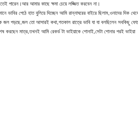
রতেই পারেন।আর আমার কাছে ক্ষমা চেয়ে লজ্জিত করবেন না।
নে ভাবির পেঠে হাত বুলিয়ে দিচ্ছেন আমি রান্নাঘরের বাইরে ছিলাম,ওনাদের দিক থেক
কে জল পড়ছে,জল তো আসারই কথা,গতকাল রাত্রে ভাবি যা যা বলছিলেন সবকিছু ফো
শেষ করছেন মাত্র,তখনই আমি রেকর্ড টা ভাইয়াকে শোনাই,সেটা শোনার পরই ভাইয়া