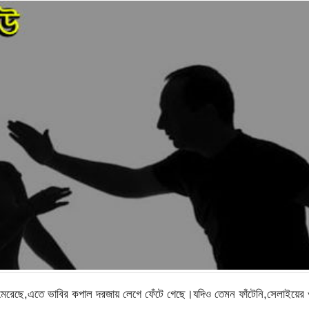
মেরেছে,এতে ভাবির কপাল দরজায় লেগে ফেঁটে গেছে।যদিও তেমন ফাঁটেনি,সেলাইয়ের