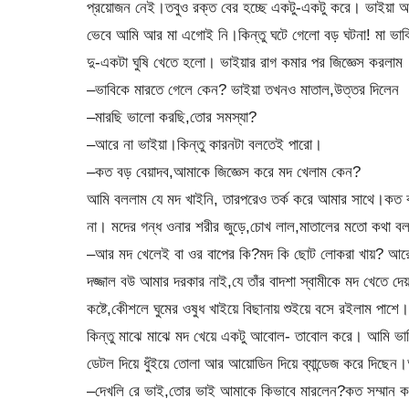
প্রয়োজন নেই।তবুও রক্ত বের হচ্ছে একটু-একটু করে। ভাইয়া আ
ভেবে আমি আর মা এগোই নি।কিন্তু ঘটে গেলো বড় ঘটনা! মা ভা
দু-একটা ঘুষি খেতে হলো। ভাইয়ার রাগ কমার পর জিজ্ঞেস করলাম
–ভাবিকে মারতে গেলে কেন? ভাইয়া তখনও মাতাল,উত্তর দিলেন
–মারছি ভালো করছি,তোর সমস্যা?
–আরে না ভাইয়া।কিন্তু কারনটা বলতেই পারো।
–কত বড় বেয়াদব,আমাকে জিজ্ঞেস করে মদ খেলাম কেন?
আমি বললাম যে মদ খাইনি, তারপরেও তর্ক করে আমার সাথে।কত বড় 
না। মদের গন্ধ ওনার শরীর জুড়ে,চোখ লাল,মাতালের মতো কথা 
–আর মদ খেলেই বা ওর বাপের কি?মদ কি ছোট লোকরা খায়? আরে 
দজ্জাল বউ আমার দরকার নাই,যে তাঁর বাদশা স্বামীকে মদ খেতে দ
কষ্টে,কেীশলে ঘুমের ওষুধ খাইয়ে বিছানায় শুইয়ে বসে রইলাম পাশ
কিন্তু মাঝে মাঝে মদ খেয়ে একটু আবোল- তাবোল করে। আমি ভাবির 
ডেটল দিয়ে ধুঁইয়ে তোলা আর আয়োডিন দিয়ে ব্যান্ডেজ করে দিছে
–দেখলি রে ভাই,তোর ভাই আমাকে কিভাবে মারলেন?কত সম্মান ক