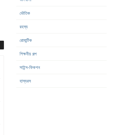
ভৌতিক
রহস্য
রোমান্টিক
শিক্ষনীয় গল্প
সাইন্স-ফিকশন
হাস্যরস