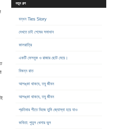
নতুন গল্প
ে
বন্ধন Ties Story
দেখতে চাই শেষের সমাধান
কালরাত্রি
একটি ফেসবুক ও রাজার ছোট মেয়ে।
ত
বিষন্ন রাত
া
আশঙ্কা থাকবে, তবু জীবন
আশঙ্কা থাকবে, তবু জীবন
েই
প্রতিবার শীতে ভিজে তুমি জ্যোস্না হয়ে যাও
কবিতা: পুতুল খেলার ভুল