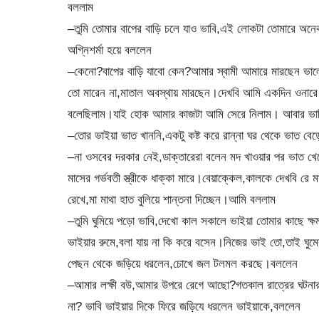
বললাম
–তুমি তোমার বাপের বাড়ি চলে যাও ভাবি,এই লোকটা তোমারে অনেক
অগ্নিশর্মা হয়ে বললেন
–কেনো?বাপের বাড়ি যাবো কেন?আমার স্বামী আমারে মারছেন ভাল
তো মারেন না,মাতাল অবস্থায় মারছেন।দেখবি আমি একদিন ওনারে
বলেছিলাম।যাই হোক আমার কাজটা আমি সেরে নিলাম। আবার ভা
–তোর ভাইয়া ভাত খাননি,একটু কষ্ট করে রান্না ঘর থেকে ভাত বে
–না ওসবের দরকার নেই,ডাক্তারেরা বলেন মদ খাওয়ার পর ভাত খ
মাসের গর্ভবতী স্ত্রীকে ধাক্কা মারে।বেয়াক্কেল,কালকে দেখবি রে ম
রেখে,মা মাথা হাত বুলিয়ে শান্তনা দিচ্ছেন।আমি বললাম
–তুমি ঘুমিয়ে পড়ো ভাবি,দেখো কাল সকালে ভাইয়া তোমার কাছে ক্
ভাইয়ার রুমে,বলা যায় না কি করে বসেন।নিজের ভাই তো,তাই ঘুমে
পেছন থেকে জড়িয়ে ধরলেন,চোখে জল টলমল করছে।বললেন
–আমার লক্ষী বউ,আমার উপরে রেগে আছো?গতকাল রাত্রের ঘটনার জ
না? ভাবি ভাইয়ার দিকে ফিরে জড়িযে ধরলেন ভাইয়াকে,বললেন