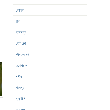
কৌতুক
গল্প
ছড়াসমূহ
ছোট গল্প
জীবনের গল্প
দু:খদায়ক
ধর্মীয়
প্রবন্ধ
ফ্যান্টাসি
ভালবাসা