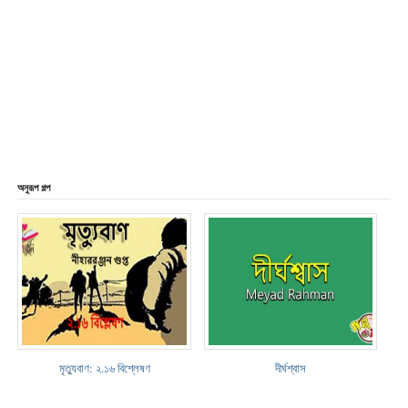
অনুরূপ গল্প
মৃত্যুবাণ: ২.১৬ বিশ্লেষণ
দীর্ঘশ্বাস