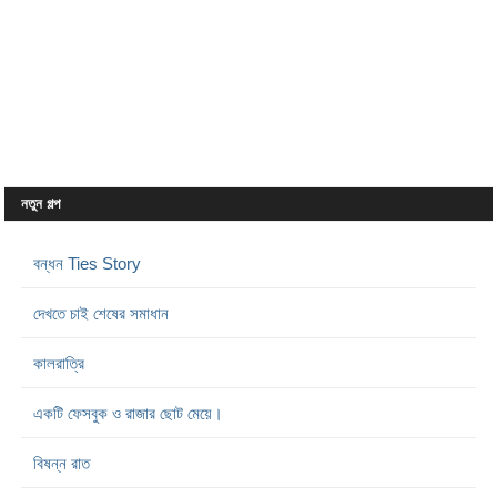
নতুন গল্প
বন্ধন Ties Story
দেখতে চাই শেষের সমাধান
কালরাত্রি
একটি ফেসবুক ও রাজার ছোট মেয়ে।
বিষন্ন রাত