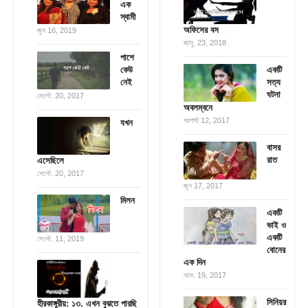
এক
স্বামী
অফিসের বস
জুন 16, 2019
জানু. 23, 2018
পাশে
কেউ
একটি
নেই
সত্য
ঘটনা
সেপ্টে. 20, 2017
অবলম্বনে
আগস্ট 12, 2017
যখন
বাসর
রাত
এসেছিলে
সেপ্টে. 20, 2017
জুন 17, 2017
মিলন
একটি
ভাই ও
একটি
সেপ্টে. 11, 2019
বোনের
এক দিন
নভে. 19, 2017
সিনিয়র
হীরকাঙ্গুরীয়: ১৩. এখন বুঝতে পারছি