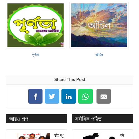
পূর্ণতা
আঁচিল
Share This Post
আরও গল্প
সর্বাধিক পঠিত
দুই বধু
বউ