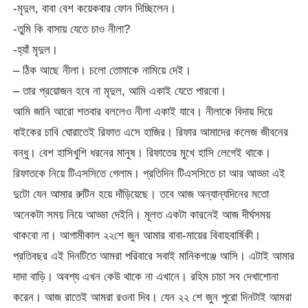
-মৃদুল, বাবা বেশ কয়েকবার ফোন দিচ্ছিলেন।
-তুমি কি বাসায় যেতে চাও নীলা?
-হ্যাঁ মৃদুল।
– ঠিক আছে নীলা। চলো তোমাকে নামিয়ে দেই।
– তার প্রয়োজন হবে না মৃদুল, আমি একাই যেতে পারবো।
আমি জানি আরো শতবার বললেও নীলা একাই যাবে। নীলাকে বিদায় দিয়ে
বাইকের চাবি ঘোরাতেই রিফাত এসে হাজির। রিফার আমাদের কলেজ জীবনের
বন্ধু। বেশ হাসিখুশি ধরনের মানুষ। রিফাতের মুখে হাসি লেগেই থাকে।
রিফাতকে নিয়ে টিএসসিতে গেলাম। প্রতিদিন টিএসসিতে চা আর আড্ডা এই
দুটো যেন আমার রুটিন হয়ে দাঁড়িয়েছে। তবে আজ অন্যান্যদিনের মতো
অনেকটা সময় নিয়ে আড্ডা দেইনি। মূলত একটা কারনেই আজ দীর্ঘসময়
থাকবো না। আগামীকাল ২২শে জুন আমার বাবা-মায়ের বিবাহবার্ষিকী।
প্রতিবছর এই দিনটিতে আমরা পরিবারে সবাই মানিকগঞ্জে আসি। এটাই আমার
দাদা বাড়ি। অবশ্য এখন কেউ থাকে না এখানে। রহিম চাচা সব দেখাশোনা
করেন। আজ রাতেই আমরা রওনা দিব। যেন ২২ শে জুন পুরো দিনটাই আমরা