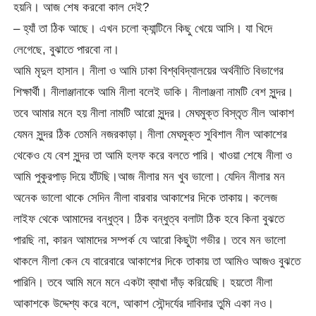
হয়নি। আজ শেষ করবো কাল দেই?
– হ্যাঁ তা ঠিক আছে। এখন চলো ক্যান্টিনে কিছু খেয়ে আসি। যা খিদে
লেগেছে, বুঝাতে পারবো না।
আমি মৃদুল হাসান। নীলা ও আমি ঢাকা বিশ্ববিদ্যালয়ের অর্থনীতি বিভাগের
শিক্ষার্থী। নীলাঞ্জানাকে আমি নীলা বলেই ডাকি। নীলাঞ্জনা নামটি বেশ সুন্দর।
তবে আমার মনে হয় নীলা নামটি আরো সুন্দর। মেঘমুক্ত বিস্তৃত নীল আকাশ
যেমন সুন্দর ঠিক তেমনি নজরকাড়া। নীলা মেঘমুক্ত সুবিশাল নীল আকাশের
থেকেও যে বেশ সুন্দর তা আমি হলফ করে বলতে পারি। খাওয়া শেষে নীলা ও
আমি পুকুরপাড় দিয়ে হাঁটছি।আজ নীলার মন খুব ভালো। যেদিন নীলার মন
অনেক ভালো থাকে সেদিন নীলা বারবার আকাশের দিকে তাকায়। কলেজ
লাইফ থেকে আমাদের বন্ধুত্ব। ঠিক বন্ধুত্ব বলাটা ঠিক হবে কিনা বুঝতে
পারছি না, কারন আমাদের সম্পর্ক যে আরো কিছুটা গভীর। তবে মন ভালো
থাকলে নীলা কেন যে বারেবারে আকাশের দিকে তাকায় তা আমিও আজও বুঝতে
পারিনি। তবে আমি মনে মনে একটা ব্যাখা দাঁড় করিয়েছি। হয়তো নীলা
আকাশকে উদ্দেশ্য করে বলে, আকাশ সৌন্দর্যের দাবিদার তুমি একা নও।