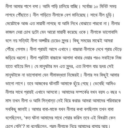
নীলা আমার পাশে বসা। আমি গাড়ি চালিয়ে যাচ্ছি। সর্বোচ্চ ১০ মিনিট সময়
লাগবে পৌঁছাতে। নীল শাড়িতে নীলাকে বেশ মানিয়েছে। সাথে নীল চুড়ি।
মেয়েটাকে আজ এত মায়াবী লাগছে যা আমি লিখে বোঝাতে পারবো না। নীলার
কাজল দেয়া চোখ দুটো যেন আরো মায়াবী করেছে ওকে। নীলাকে ভালোবাসি
বলে নয় সত্যিই নীলা অপ্সরীর চেয়েও সুন্দর। কিছু সময়ের মাঝেই আমরা
পৌঁছে গেলাম। নীলা প্রায়ই আসে এখানে। বাচ্চারা নীলাকে দেখে প্রায় দৌড়ে
জড়িয়ে ধরলো। নীলা প্রতিটা বাচ্চাকে আলাদা খাবার দেয়ার পরও সবাইকে নিজ
হাতে খাইয়ে দিল। যে মানুষটার মন এত সুন্দর, এত বিশাল যার হৃদয় সেই
মানুষটাকে না ভালোবাসা যেন সীমাবদ্ধতা নিজেরই। নীলার সব কিছুই আমার
ভালো লাগে। তবে আজকের ঘটনাটি আমাকে ছুঁয়ে গেছে। ভেবেছি আমিও
নীলার সাথে প্রায়ই এখানে আসবো। আমাদের সম্পর্কের যখন বয়স ৩ বছর ৭
মাস তখন নীলা ও আমি সিন্ধান্ত নেই বিয়ে করার৷ আমরা আমাদের পরিবারকে
সবকিছু জানাই। আমার বাবা-মাকে যখন নীলার কথা বলছিলাম তখন বাবা
বলেছিলেন, ‘কত ঘটনা আমাদের সাথে শেয়ার করিস তবে এই বিষয়টা কেন
চেপে গেলি’? মা বলেছিলেন, পরশু নীলাকে নিয়ে আমাদের বাসায় আয়।