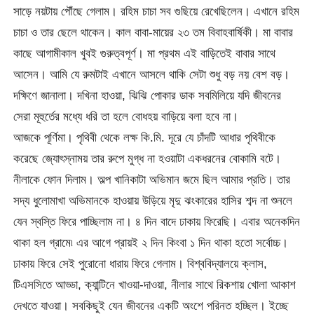
সাড়ে নয়টায় পৌঁছে গেলাম। রহিম চাচা সব গুছিয়ে রেখেছিলেন। এখানে রহিম
চাচা ও তার ছেলে থাকেন। কাল বাবা-মায়ের ২৩ তম বিবাহবার্ষিকী। মা বাবার
কাছে আগামীকাল খুবই গুরুত্বপূর্ণ। মা প্রথম এই বাড়িতেই বাবার সাথে
আসেন। আমি যে রুমটাই এখানে আসলে থাকি সেটা শুধু বড় নয় বেশ বড়।
দক্ষিণে জানালা। দখিনা হাওয়া, ঝিঝি পোকার ডাক সবমিলিয়ে যদি জীবনের
সেরা মূহুর্তের মধ্যে ধরি তা হলে বোধহয় বাড়িয়ে বলা হবে না।
আজকে পূর্ণিমা। পৃথিবী থেকে লক্ষ কি.মি. দূরে যে চাঁদটি আধার পৃথিবীকে
করেছে জ্যোৎস্নাময় তার রুপে মুগ্ধ না হওয়াটা একধরনের বোকামি বটে।
নীলাকে ফোন দিলাম। অল্প খানিকাটা অভিমান জমে ছিল আমার প্রতি। তার
সদ্য ধুলোমাখা অভিমানকে হাওয়ায় উড়িয়ে মৃদু ঝংকারের হাসির শব্দ না শুনলে
যেন স্বস্তি ফিরে পাচ্ছিলাম না। ৪ দিন বাদে ঢাকায় ফিরেছি। এবার অনেকদিন
থাকা হল গ্রামে৷ এর আগে প্রায়ই ২ দিন কিংবা ১ দিন থাকা হতো সর্বোচ্চ।
ঢাকায় ফিরে সেই পুরোনো ধারায় ফিরে গেলাম। বিশ্ববিদ্যালয়ে ক্লাস,
টিএসসিতে আড্ডা, ক্যান্টিনে খাওয়া-দাওয়া, নীলার সাথে রিকশায় খোলা আকাশ
দেখতে যাওয়া। সবকিছুই যেন জীবনের একটি অংশে পরিনত হচ্ছিল। ইচ্ছে