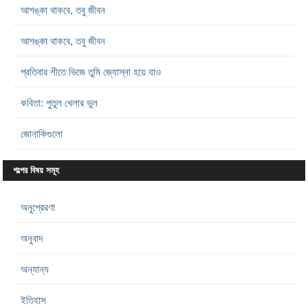
আশঙ্কা থাকবে, তবু জীবন
আশঙ্কা থাকবে, তবু জীবন
প্রতিবার শীতে ভিজে তুমি জ্যোস্না হয়ে যাও
কবিতা: পুতুল খেলার ভুল
জোনাকিগুলো
গল্পের বিষয় সমূহ
অনুপ্রেরণা
অনুবাদ
অন্যান্য
ইতিহাস