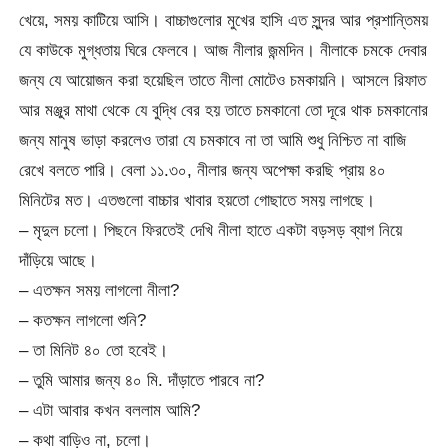
খেয়ে, সময় কাটিয়ে আসি। বাচ্চাগুলোর মুখের হাসি এত সুন্দর আর প্রশান্তিময়
যে কাউকে মুগ্ধতায় ঘিরে ফেলবে। আজ নীলার জন্মদিন। নীলাকে চমকে দেবার
জন্য যে আয়োজন করা হয়েছিল তাতে নীলা মোটেও চমকায়নি। আসলে রিফাত
আর মঞ্জুর মাথা থেকে যে বুদ্ধি বের হয় তাতে চমকানো তো দূরে থাক চমকানোর
জন্য মানুষ ভাড়া করলেও তারা যে চমকাবে না তা আমি শুধু নিশ্চিত না বাজি
রেখে বলতে পারি। বেলা ১১.৩০, নীলার জন্য অপেক্ষা করছি প্রায় ৪০
মিনিটের মত। এতগুলো বাচ্চার খাবার হয়তো গোছাতে সময় লাগছে।
– মৃদুল চলো। পিছনে ফিরতেই দেখি নীলা হাতে একটা বড়সড় ব্যাগ নিয়ে
দাঁড়িয়ে আছে।
– এতক্ষন সময় লাগলো নীলা?
– কতক্ষন লাগলো শুনি?
– তা মিনিট ৪০ তো হবেই।
– তুমি আমার জন্য ৪০ মি. দাঁড়াতে পারবে না?
– এটা আবার কখন বললাম আমি?
– কথা বাড়িও না, চলো।