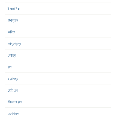
ইসলামিক
উপন্যাস
কবিতা
কাব্যগ্রন্থ
কৌতুক
গল্প
ছড়াসমূহ
ছোট গল্প
জীবনের গল্প
দু:খদায়ক