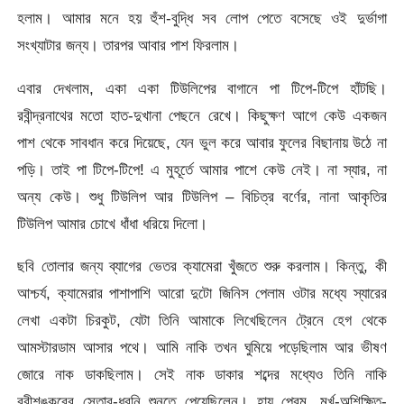
হলাম। আমার মনে হয় হুঁশ-বুদ্ধি সব লোপ পেতে বসেছে ওই দুর্ভাগা
সংখ্যাটার জন্য। তারপর আবার পাশ ফিরলাম।
এবার দেখলাম, একা একা টিউলিপের বাগানে পা টিপে-টিপে হাঁটছি।
রবীন্দ্রনাথের মতো হাত-দুখানা পেছনে রেখে। কিছুক্ষণ আগে কেউ একজন
পাশ থেকে সাবধান করে দিয়েছে, যেন ভুল করে আবার ফুলের বিছানায় উঠে না
পড়ি। তাই পা টিপে-টিপে! এ মুহূর্তে আমার পাশে কেউ নেই। না স্যার, না
অন্য কেউ। শুধু টিউলিপ আর টিউলিপ – বিচিত্র বর্ণের, নানা আকৃতির
টিউলিপ আমার চোখে ধাঁধা ধরিয়ে দিলো।
ছবি তোলার জন্য ব্যাগের ভেতর ক্যামেরা খুঁজতে শুরু করলাম। কিন্তু, কী
আশ্চর্য, ক্যামেরার পাশাপাশি আরো দুটো জিনিস পেলাম ওটার মধ্যে স্যারের
লেখা একটা চিরকুট, যেটা তিনি আমাকে লিখেছিলেন ট্রেনে হেগ থেকে
আমস্টারডাম আসার পথে। আমি নাকি তখন ঘুমিয়ে পড়েছিলাম আর ভীষণ
জোরে নাক ডাকছিলাম। সেই নাক ডাকার শব্দের মধ্যেও তিনি নাকি
রবীশঙ্করের সেতার-ধ্বনি শুনতে পেয়েছিলেন। হায় প্রেম, মূর্খ-অশিক্ষিত-