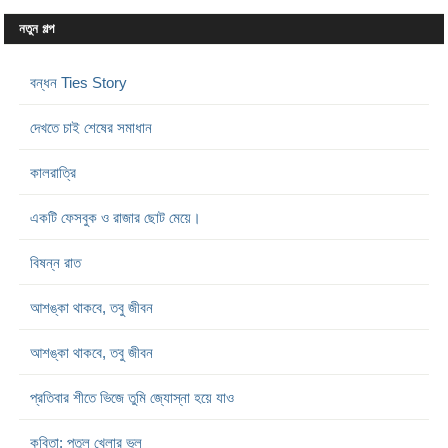
নতুন গল্প
বন্ধন Ties Story
দেখতে চাই শেষের সমাধান
কালরাত্রি
একটি ফেসবুক ও রাজার ছোট মেয়ে।
বিষন্ন রাত
আশঙ্কা থাকবে, তবু জীবন
আশঙ্কা থাকবে, তবু জীবন
প্রতিবার শীতে ভিজে তুমি জ্যোস্না হয়ে যাও
কবিতা: পুতুল খেলার ভুল