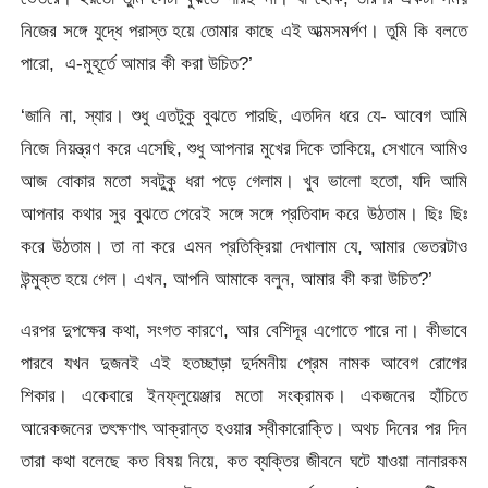
নিজের সঙ্গে যুদ্ধে পরাস্ত হয়ে তোমার কাছে এই আত্মসমর্পণ। তুমি কি বলতে
পারো, এ-মুহূর্তে আমার কী করা উচিত?’
‘জানি না, স্যার। শুধু এতটুকু বুঝতে পারছি, এতদিন ধরে যে- আবেগ আমি
নিজে নিয়ন্ত্রণ করে এসেছি, শুধু আপনার মুখের দিকে তাকিয়ে, সেখানে আমিও
আজ বোকার মতো সবটুকু ধরা পড়ে গেলাম। খুব ভালো হতো, যদি আমি
আপনার কথার সুর বুঝতে পেরেই সঙ্গে সঙ্গে প্রতিবাদ করে উঠতাম। ছিঃ ছিঃ
করে উঠতাম। তা না করে এমন প্রতিক্রিয়া দেখালাম যে, আমার ভেতরটাও
উন্মুক্ত হয়ে গেল। এখন, আপনি আমাকে বলুন, আমার কী করা উচিত?’
এরপর দুপক্ষের কথা, সংগত কারণে, আর বেশিদূর এগোতে পারে না। কীভাবে
পারবে যখন দুজনই এই হতচ্ছাড়া দুর্দমনীয় প্রেম নামক আবেগ রোগের
শিকার। একেবারে ইনফ্লুয়েঞ্জার মতো সংক্রামক। একজনের হাঁচিতে
আরেকজনের তৎক্ষণাৎ আক্রান্ত হওয়ার স্বীকারোক্তি। অথচ দিনের পর দিন
তারা কথা বলেছে কত বিষয় নিয়ে, কত ব্যক্তির জীবনে ঘটে যাওয়া নানারকম