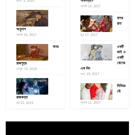
অবলম্বনে
ডিসে. 3, 2019
আগস্ট 12, 2017
বাসর
রাত
অনুতাপ
আগস্ট 16, 2017
জুন 17, 2017
বানর
একটি
ভাই ও
একটি
বোনের
রাজপুত্র
এক দিন
ফেব্রু. 19, 2018
নভে. 19, 2017
সিনিয়র
বৌ
রাজকন্যা
আগস্ট 11, 2017
মার্চ 23, 2019