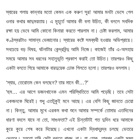
স্যারের গলায় কান্নার মতো কেমন এক করুণ সুর! আমার মনটা ভেসে গেল
ওনার কথার জাদুময়তায়। এ মুহূর্তে আমার কী বলা উচিত, কী বললে সবদিক
রক্ষা হয় ভেবে আমি কোনো কিনারা করতে পারলাম না। চেষ্টা করলাম, আমার
কণ্ঠস্বরটাও সামান্য ভেজানোর। স্যারের কষ্টে সমব্যথী হওয়ার অভিপ্রায়ে।
সবচেয়ে বড় বিষয়, ঘটনাটার কেন্দ্রবিন্দু আমি নিজে। কাজেই তাঁর এ-অসহায়
সময়ে আমার সব ধরনের সহানুভূতি প্রকাশ করাই তো উচিত। তারপরও কিছু
একটা বলতে গিয়ে আমাকে বারদুয়েক ঢোক গিলতে হলো। তারপরও বললাম।
‘স্যার, তেরোতম কেন বলছেন? তার মানে কী…?’
‘হুম… এর আগে ডজনখানেক এমন পরিস্থিতিতে আমি পড়েছি। তবে সেটা
একজনকে ঘিরেই। শুধু এতটুকুই মনে আছে। এর বেশি কিছু জানতে চেয়ো
না। কিন্তু, আমার মুখে এরকম কথা শুনে আমার সম্পর্কে তোমার এতদিনের
ধারণা বদলে যাবে না তো, সাগুফতা? এই চিন্তাটাই গত দুদিন ধরে আমাকে
কুরে কুরে শেষ করে দিয়েছে। এখনো একটা দ্বিধাদ্বন্দ্ব চলছে ভেতরে
ভেতরে। হয়তো তুমি সেটা বুঝতে পারছ না। যা হোক, তারপর একটা সময়