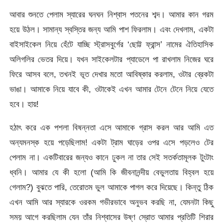
আবার শুনতে পেলাম স্যারের ঘনঘন নিশ্বাস পতনের শব্দ। আমার কান গরম
হয়ে উঠল। সামান্য স্বস্তির জন্য আমি পাশ ফিরলাম। এবং দেখলাম, একটা
বাইসাইকেল নিয়ে হেঁটে যাচ্ছি স্ট্রাসবুর্গের ‘ছোট্ট ফ্রান্স’ নামের ঐতিহাসিক
অলিগলির ভেতর দিয়ে। যখন সাইকেলটার প্যাডেলে পা রাখলাম নিজের ঘরে
ফিরে আসব বলে, তখনই ভূত দেখার মতো আবিষ্কার করলাম, ওটার ব্রেকটা
ভাঙা। আমাকে নিয়ে যাবে কী, ওটাকেই এখন আমার টেনে টেনে নিয়ে যেতে
হবে। হায়!
হঠাৎ করে এক পশলা বিষন্নতা এসে আমাকে গ্রাস করল আর আমি এত
অন্যমনস্ক হয়ে পড়েছিলাম! একটা ট্রাম ঘাড়ের ওপর এসে পড়লেও টের
পেলাম না। একটিবারের জন্যও কানে ঢুকল না তার সেই সতর্কতামূলক টুংটাং
ধ্বনি। আমার যে কী হলো (আমি কি জীবনানন্দীয় বেভুলতায় বিহ্বল হয়ে
গেলাম?) বুঝতে পারি, তেরোতম ভুল আমাকে পাগল করে দিয়েছে। কিন্তু ঠিক
এখন আমি আর স্যারকে ওরকম গভীরভাবে অনুভব করছি না, যেমনটা কিছু
সময় আগে করছিলাম যেন তাঁর নিশ্বাসের উষ্ণ স্রোত আমার প্রতিটি শিরার