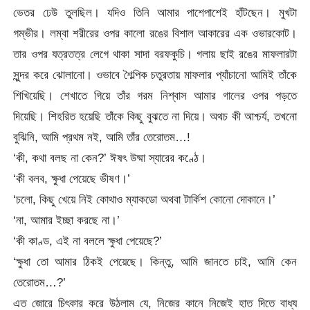
ভেতর ঢেউ তুলছিল। যদিও তিনি আমার পাশেপাশেই হাঁটছেন। মুখটা
গম্ভীর। লম্বা শরীরের ওপর কালো রঙের বিশাল আকারের এক ওভারকোট।
তার ওপর যত্রতত্র লেগে থাকা সাদা বরফকুচি। গলায় ছাই রঙের মাফলারটা
সুন্দর করে ঝোলানো। ওভাবে শৈল্পিক চতুরতায় মাফলার প্যাঁচানো আমিই তাঁকে
শিখিয়েছি। শেখাতে গিয়ে তাঁর গরম নিশ্বাস আমার গালের ওপর পড়তে
দিয়েছি। শিহরিত হয়েছি তাঁকে কিছু বুঝতে না দিয়ে। অথচ কী আশ্চর্য, তখনো
বুঝিনি, আমি প্রথম নই, আমি তাঁর তেরোতম…!
‘কী, কথা বলছ না কেন?’ ঈষৎ উষ্মা স্যারের কণ্ঠে।
‘কী বলব, ক্ষুধা পেয়েছে ভীষণ।’
‘চলো, কিছু খেয়ে নিই কোথাও ম্যাকডো অথবা টার্কিশ কোনো দোকানে।’
‘না, আমার ইচ্ছা করছে না।’
‘কী কাণ্ড, এই না বললে ক্ষুধা পেয়েছে?’
‘ক্ষুধা তো আমার ঠিকই পেয়েছে। কিন্তু, আমি জানতে চাই, আমি কেন
তেরোতম…?’
এত জোরে চিৎকার করে উঠলাম যে, নিজের কানে নিজেই হাত দিতে বাধ্য