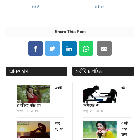
নিয়তি
ভাইরাল
Share This Post
আরও গল্প
সর্বাধিক পঠিত
একটি
বউ
রাগান্বিত পরীর গল্প
অফিসের বস
সেপ্টে. 11, 2019
জানু. 23, 2018
ভাই
একটি
বড় ধন
সত্য
ঘটনা