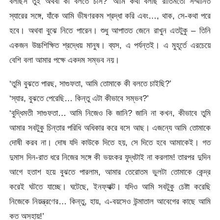
বলছিস তুই অথবা কী বলতে চাস?’ আমি কথা বলছি রীতিমতো সম্মানিত
স্যারের সঙ্গে, যাঁকে আমি ভীষণরকম শ্রদ্ধা করি এবং…, থাক, সে-কথা পরে
হবে। অথবা বুঝে নিতে পারেন। শুধু আপাতত জেনে রাখুন এতটুকু – তিনি
একজন উচ্চশিক্ষিত শ্রদ্ধেয় মানুষ। ব্যস, এ পর্যন্তই। এ মুহূর্তে এরচেয়ে
বেশি বলা আমার পক্ষে একদম সম্ভব নয়।
‘তুমি বুঝতে পারছ, সাগুফতা, আমি তোমাকে কী বলতে চাইছি?’
‘স্যার, বুঝতে পেরেছি… কিন্তু এটা কীভাবে সম্ভব?’
‘বুদ্ধিমতী সাগুফতা… আমি নিজেও কি জানি? জানি না কখন, কীভাবে তুমি
আমার সবটুকু চিন্তার পরিধি অধিকার করে বসে আছ। এজন্যে আমি তোমাকে
দোষী করব না। দোষ যদি কাউকে দিতে হয়, সে দিতে হবে আমাকেই। গত
দুমাস দিন-রাত ধরে নিজের সঙ্গে কী ভয়ংকর যুদ্ধটাই না করলাম! তারপর দুদিন
আগে হতাশ হয়ে বুঝতে পারলাম, আমার তেরোতম ভুলটা তোমাকে কেন্দ্র
করেই ঘটতে যাচ্ছে। ঘটেছে, ইনফ্যাক্ট। যদিও আমি সবটুকু চেষ্টা করেছি
নিজেকে নিয়ন্ত্রণের… কিন্তু, হায়, এ-বয়সেও উন্মাতাল আবেগের কাছে আমি
কত অসহায়!’