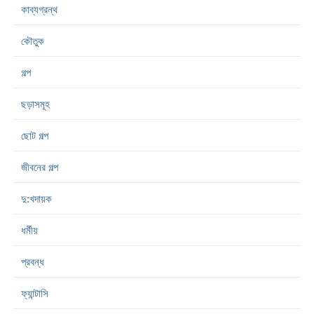
কাব্যগ্রন্থ
কৌতুক
গল্প
ছড়াসমূহ
ছোট গল্প
জীবনের গল্প
দু:খদায়ক
ধর্মীয়
প্রবন্ধ
ফ্যান্টাসি