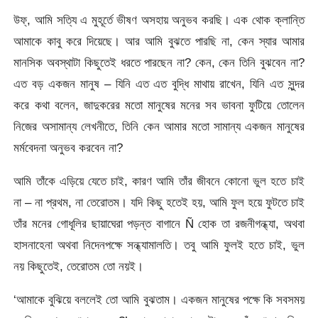
উফ্, আমি সত্যি এ মুহূর্তে ভীষণ অসহায় অনুভব করছি। এক থোক ক্লান্তি
আমাকে কাবু করে দিয়েছে। আর আমি বুঝতে পারছি না, কেন স্যার আমার
মানসিক অবস্থাটা কিছুতেই ধরতে পারছেন না? কেন, কেন তিনি বুঝবেন না?
এত বড় একজন মানুষ – যিনি এত এত বুদ্ধি মাথায় রাখেন, যিনি এত সুন্দর
করে কথা বলেন, জাদুকরের মতো মানুষের মনের সব ভাবনা ফুটিয়ে তোলেন
নিজের অসামান্য লেখনীতে, তিনি কেন আমার মতো সামান্য একজন মানুষের
মর্মবেদনা অনুভব করবেন না?
আমি তাঁকে এড়িয়ে যেতে চাই, কারণ আমি তাঁর জীবনে কোনো ভুল হতে চাই
না – না প্রথম, না তেরোতম। যদি কিছু হতেই হয়, আমি ফুল হয়ে ফুটতে চাই
তাঁর মনের গোধূলির ছায়াঘেরা পড়ন্ত বাগানে Ñ হোক তা রজনীগন্ধ্যা, অথবা
হাসনাহেনা অথবা নিদেনপক্ষে সন্ধ্যামালতি। তবু আমি ফুলই হতে চাই, ভুল
নয় কিছুতেই, তেরোতম তো নয়ই।
‘আমাকে বুঝিয়ে বললেই তো আমি বুঝতাম। একজন মানুষের পক্ষে কি সবসময়