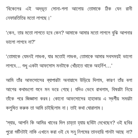
‘বিকেলের এই অদ্ভূত সোনা-গলা আলোয় তোমাকে ঠিক যেন রানী
নেফারতিতির মতো লাগছে।’
‘কেন, তার মতো লাগতে হবে কেন? আমাকে আমার মতো লাগলে বুঝি আপনার
ভালো লাগবে না?’
‘তোমাকে যেমনই লাগুক, যার মতোই লাগুক, তোমাকে আমার সবসময়ই ভালো
লাগবে… শুধু একটা আফসোস মনটাকে খোঁচাতে থাকে অহর্নিশ…’
আমি তাঁর আফসোসের ব্যাপারটা অনায়াসে উড়িয়ে দিলাম, কারণ তাঁর বলা
আগের কথাগুলো শুনে মন ভরে গেছে। যদিও ভেবে রাখলাম, বিষয়টা নিয়ে
তাঁকে পরে জিজ্ঞাসা করব। কোনো আফসোসের হাহাকার এ স্বর্গীয় সময়টা
কলুষিত করুক তা আমি চাইছিলাম না। তাই কথা ঘোরালাম।
‘স্যার, আপনি কি আমির খানের দিল চাহ্তা হ্যায় ছবিটা দেখেছেন? ওই ছবির
পুরো শুটিংটাই নাকি এখানে করা ওই যে সনু নিগমের তানহায়ি গানটা আছে না?