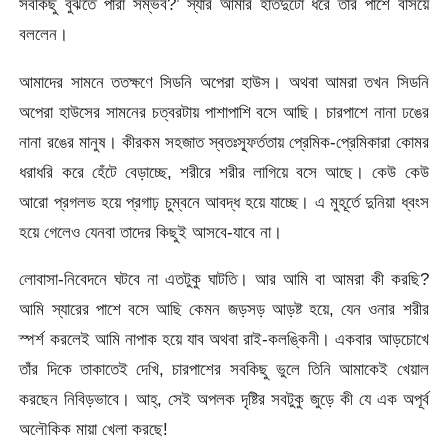
সবকিছু বুঝতে পারা সম্ভব?’ স্যার আমার হাতদুটো ধরে তাঁর পাশে বসিয়ে
বললেন।
আমাদের সামনে ততক্ষণে সিডনি অপেরা হাউস। অথবা আমরা তখন সিডনি
অপেরা হাউসের সামনের চত্বরটায় পাশাপাশি বসে আছি। চারপাশে নানা ঢঙের
নানা রঙের মানুষ। কীরকম সহজাত স্বতঃস্ফূর্ততায় প্রেমিক-প্রেমিকারা কোমর
ধরাধরি করে হেঁটে বেড়াচ্ছে, শরীরে শরীর লাগিয়ে বসে আছে। কেউ কেউ
আরো প্রগলভ হয়ে প্রগাঢ় চুম্বনে আবদ্ধ হয়ে যাচ্ছে। এ মুহূর্তে দুনিয়া ধ্বংস
হয়ে গেলেও যেনবা তাদের কিছুই আসবে-যাবে না।
লোবাসা-নিবেদনে ঘটবে না এতটুকু ঘাটতি। আর আমি বা আমরা কী করছি?
আমি স্যারের পাশে বসে আছি কেমন জড়সড় আড়ষ্ট হয়ে, যেন ওনার শরীর
স্পর্শ করলেই আমি নাপাক হয়ে যাব অথবা রাই-কলঙ্কিনী। একবার আড়চোখে
তাঁর দিকে তাকাতেই দেখি, চারপাশের সবকিছু ভুলে তিনি আমাকেই খেয়াল
করছেন নিবিড়ভাবে। আহ্, সেই অপলক দৃষ্টির সবটুকু জুড়ে কী যে এক অপূর্ব
অলৌকিক মায়া খেলা করছে!