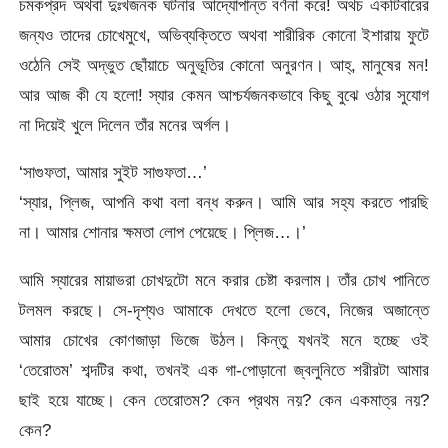
চমকপ্রদ অথবা দুঃখজনক ঘটনার আদ্যোপান্ত বর্ণনা করে! অথচ একটিবারের
জন্যও তাদের চোখেমুখে, অভিব্যক্তিতে অথবা শারীরিক কোনো ইশারায় ফুটে
ওঠেনি সেই অদ্ভুত ছোঁয়াচে অনুভূতির কোনো অনুরণন। আহ্, মানুষের মন!
আর আজ কী যে হলো! স্যার কেমন আশ্চর্যজনকভাবে কিছু বুঝে ওঠার সুযোগ
না দিয়েই খুলে দিলেন তাঁর মনের অর্গল।
‘সাগুফতা, আমার সুইট সাগুফতা…’
‘স্যার, প্লিজ, আপনি কথা বলা বন্ধ করুন। আমি আর সহ্য করতে পারছি
না। আমার শোনার ক্ষমতা লোপ পেয়েছে। প্লিজ…।’
আমি স্যারের মায়াভরা চোখদুটো মনে করার চেষ্টা করলাম। তাঁর চোখ পানিতে
টলমল করছে। সে-দৃশ্যও আমাকে দেখতে হলো ভেবে, নিজের অজান্তে
আমার চোখের কোণজাড়া ভিজে উঠল। কিন্তু যখনই মনে হচ্ছে ওই
‘তেরোতম’ শব্দটির কথা, তখনই এক গা-পোড়ানো জ্বলুনিতে শরীরটা আমার
ছাই হয়ে যাচ্ছে। কেন তেরোতম? কেন প্রথম নয়? কেন একমাত্র নয়?
কেন?