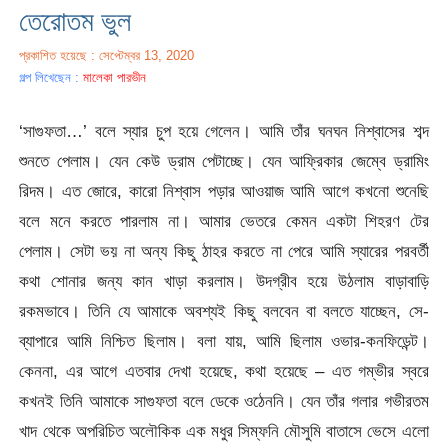
তেরোতম ভুল
প্রকাশিত হয়েছে : সেপ্টেম্বর 13, 2020
গল্প লিখেছেন :
মালেকা পারভীন
‘সাগুফতা…’ বলে স্যার চুপ হয়ে গেলেন। আমি তাঁর ঘনঘন নিশ্বাসের শব্দ
শুনতে পেলাম। যেন কেউ ড্রাম পেটাচ্ছে। যেন আফ্রিকার জেম্বে ড্রামিং
রিদম। এত জোরে, কারো নিশ্বাস পড়ার আওয়াজ আমি আগে কখনো শুনেছি
বলে মনে করতে পারলাম না। আমার ভেতরে কেমন একটা শিহরণ টের
পেলাম। সেটা ভয় না অন্য কিছু ঠাহর করতে না পেরে আমি স্যারের পরবর্তী
কথা শোনার জন্য কান খাড়া করলাম। উদগ্রীব হয়ে উঠলাম বাড়াবাড়ি
রকমভাবে। তিনি যে আমাকে অবশ্যই কিছু বলবেন বা বলতে যাচ্ছেন, সে-
ব্যাপারে আমি নিশ্চিত ছিলাম। বলা যায়, আমি ছিলাম ওভার-কনফিডেন্ট।
কেননা, এর আগে এতবার দেখা হয়েছে, কথা হয়েছে – এত গম্ভীর স্বরে
কখনই তিনি আমাকে সাগুফতা বলে ডেকে ওঠেননি। যেন তাঁর গলার গভীরতম
খাদ থেকে অপরিচিত অলৌকিক এক মধুর সিম্ফনি মৌসুমি বাতাসে ভেসে এলো