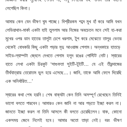
লেগেছিল কিনা।
আমার কেন যেন ভীষণ ঘুম পাচ্ছে। বিশ্রীরকম শব্দে মুখ হাঁ করে আমি যখন
লেভিয়াথান-মার্কা একটা হাই তুললাম আর নিজের অবচেতন মনে সেই হা-করা
মুখের ওপর ডান হাতের তালুটা চেপে ধরলাম, টুপ করে মেঝেতে তালুর ভেতর
থেকেই বোধকরি কিছু একটা পড়ার মৃদু আওয়াজ পেলাম। অন্ধকারে হাতড়ে
সাইড-ল্যাম্পটা জ্বেলে দেখতে পেলাম হলুদ রঙের পোস্টিট নোট। স্যারের
হাতে লেখা একটা চিরকুট ‘সাগুফতা সুইটি-টুইটি… যে এই তীরন্দাজের
তীর্থযাত্রায় তেরোতম ভুল হয়ে এসেছে…। জানি, তাকে আমি ফেলে দিয়েছি
এক অনির্ধারিত…’
স্যারের কথা শেষ হয়নি। শেষ বাক্যটা কেন তিনি অসম্পূর্ণ রেখেছেন তিনিই
ভালো বলতে পারবেন। আমারও কেন জানি না আর পড়তে ইচ্ছা করল না।
জানতে ইচ্ছা করল না তিনি আসলে কী বলতে চেয়েছিলেন। যাক, কোনো
একসময় জেনে নিলেই হবে। আমার অতো তাড়া নেই। বরং ভীষণ