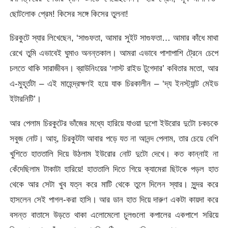
ছোটলোক প্রেম! কিসের সঙ্গে কিসের তুলনা!
চিরকুটে স্যার লিখেছেন, ‘সাগুফতা, আমার সুইট সাগুফতা… আমার কাঁধে মাথা
রেখে তুমি এভাবেই ঘুমাও অনন্তকাল। আমরা এভাবে পাশাপাশি ট্রেনে চেপে
চলতে থাকি সারাজীবন। ব্রাউনিংয়ের ‘লাস্ট রাইড টুগেদার’ কবিতার মতো, আর
এ-মুহূর্তটা – এই মাহেন্দ্রক্ষণই হয়ে যাক চিরকালীন – ‘দ্য ইনস্ট্যান্ট মেইড
ইটারনিটি’।
আর পেলাম চিরকুটের ভাঁজের মধ্যে হারিয়ে যাওয়া দুশো ইউরোর দুটো চকচকে
সবুজ নোট। আহ্, চিরকুটটা আবার পড়ে যত না আনন্দ পেলাম, তার চেয়ে বেশি
খুশিতে হাততালি দিয়ে উঠলাম ইউরোর নোট দুটো দেখে। কত কান্নাই না
কেঁদেছিলাম টাকাটা হারিয়ে! হাততালি দিতে গিয়ে ক্যামেরা ছিটকে পড়ল হাত
থেকে আর সেটা খুব যত্ন করে মাটি থেকে তুলে দিলেন স্যার। সুন্দর করে
হাসলেন সেই পাগল-করা হাসি। আর ডান হাত দিয়ে দারুণ একটা কায়দা করে
বসন্ত বাতাসে উড়তে থাকা এলোমেলো চুলগুলো কপালের একপাশে সরিয়ে