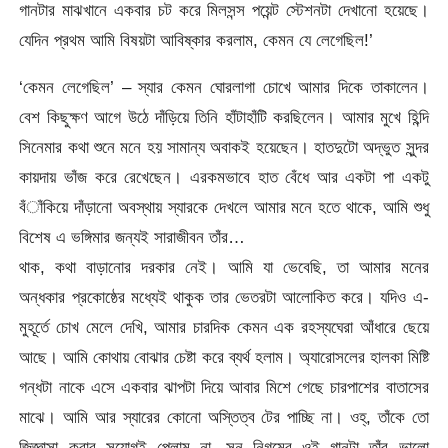
গানটার মাঝখানে একবার চট করে মিলসন্স পয়েন্ট স্টেশনটা দেখানো হয়েছে।
যেদিন প্রথম আমি বিষয়টা আবিষ্কার করলাম, কেমন যে লেগেছিল!’
‘কেমন লেগেছিল’ – স্যার কেমন ঘোরলাগা চোখে আমার দিকে তাকালেন।
বেশ কিছুক্ষণ আগে উঠে দাঁড়িয়ে তিনি হাঁটাহাঁটি করছিলেন। আমার মুখে হিন্দি
সিনেমার কথা শুনে মনে হয় সামান্য অবাকই হয়েছেন। হাতদুটো অদ্ভুত সুন্দর
কায়দায় ভাঁজ করে রেখেছেন। এরকমভাবে হাত বেঁধে আর একটা পা একটু
বঁাঁকিয়ে দাঁড়ানো অবস্থায় স্যারকে দেখলে আমার মনে হতে থাকে, আমি শুধু
বিশেষ এ ভঙ্গিমার জন্যই সারাজীবন তাঁর…
থাক, কথা বাড়ানোর দরকার নেই। আমি যা ভেবেছি, তা আমার মনের
অন্ধকার প্রকোষ্ঠের মধ্যেই থাকুক তার ভেতরটা আলোকিত করে। যদিও এ-
মুহূর্তে চোখ মেলে দেখি, আমার চারদিক কেমন এক রহস্যঘেরা আঁধারে ছেয়ে
আছে। আমি কোথায় বোঝার চেষ্টা করে ব্যর্থ হলাম। অ্যারোসলের হালকা মিষ্টি
গন্ধটা নাকে এসে একবার ঝাপটা দিয়ে আবার মিশে গেছে চারপাশের বাতাসের
মাঝে। আমি আর স্যারের কোনো অস্তিত্ব টের পাচ্ছি না। ওহ্, তাঁকে তো
জিজ্ঞাসা করার সুযোগই পেলাম না, সনু নিগমের ওই গানটা তাঁর ভালো