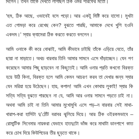
দিলেন। তখন তাঁকে দেখতে লাগছিল ঠিক ওমর শরিফের মতো।
‘হুম, ঠিক আছে, ওভাবেই বসে পড়ো। আর একটু মিষ্টি করে হাসো। মুখটা
এত গোমড়া করে রেখেছ কেন? বুঝতে পারছি, আমাকে দেখে খুশি হওনি
একদম।’ স্যার ক্যামেরা ঠিক করতে করতে বললেন।
আমি ওনাকে কী করে বোঝাই, আমি কীভাবে চাইছি তাঁকে এড়িয়ে যেতে, তাঁর
ছায়া না মাড়াতে। অথচ বারবার তিনি আমার সামনে এসে দাঁড়াচ্ছেন। যেন পণ
করেছেন আমার পিছু ছাড়বেন না কিছুতেই। আমি ওনার প্রতি কখনো বিরক্ত
হয়ে উঠি কিনা, বিরক্ত হলে আমি কেমন আচরণ করব তা দেখার জন্য স্যার
যেন মরিয়া হয়ে উঠেছেন। হায়, কপাল! আমি এখন কোথায় লুকাই! স্যার কি
সত্যি সত্যি বুঝতে পারছেন না যে, আমি আর ওনার সামনে পড়তে চাই না।
অথবা আমি চাই না তিনি আমার মুখোমুখি এসে পড়–ন বারবার সেই মাথা-
খারাপ-করা হাসিটা দু’ঠোঁট বরাবর ঝুলিয়ে দিয়ে। আর ঠিক ওইরকমভাবে –
রোমান্টিক সিনেমার নায়করা যেভাবে হাতদুটো ভাঁজ করে মাথাটা ডানপাশে কাত
করে চোখ দিয়ে কিউপিডের তীর ছুড়তে থাকে।