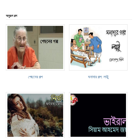
অনুরূপ গল্প
পেছনের গল্প
ঘনাদার গল্প: লাট্টু