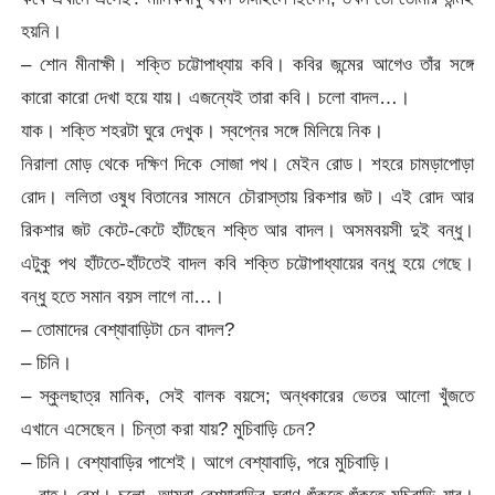
হয়নি।
– শোন মীনাক্ষী। শক্তি চট্টোপাধ্যায় কবি। কবির জন্মের আগেও তাঁর সঙ্গে
কারো কারো দেখা হয়ে যায়। এজন্যেই তারা কবি। চলো বাদল…।
যাক। শক্তি শহরটা ঘুরে দেখুক। স্বপ্নের সঙ্গে মিলিয়ে নিক।
নিরালা মোড় থেকে দক্ষিণ দিকে সোজা পথ। মেইন রোড। শহরে চামড়াপোড়া
রোদ। ললিতা ওষুধ বিতানের সামনে চৌরাস্তায় রিকশার জট। এই রোদ আর
রিকশার জট কেটে-কেটে হাঁটছেন শক্তি আর বাদল। অসমবয়সী দুই বন্ধু।
এটুকু পথ হাঁটতে-হাঁটতেই বাদল কবি শক্তি চট্টোপাধ্যায়ের বন্ধু হয়ে গেছে।
বন্ধু হতে সমান বয়স লাগে না…।
– তোমাদের বেশ্যাবাড়িটা চেন বাদল?
– চিনি।
– স্কুলছাত্র মানিক, সেই বালক বয়সে; অন্ধকারের ভেতর আলো খুঁজতে
এখানে এসেছেন। চিন্তা করা যায়? মুচিবাড়ি চেন?
– চিনি। বেশ্যাবাড়ির পাশেই। আগে বেশ্যাবাড়ি, পরে মুচিবাড়ি।