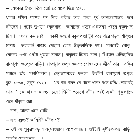
– চমৎকার উপমা দিলে তো! তোমাকে দিয়ে হবে…।
থানার দক্ষিণ পাশের পথ দিয়ে শক্তি আর বাদল পূর্ব আদালতপাড়ার পথে
হাঁটছেন। পথের দুপাশে বকুলগাছ। আমাদের শহরে একসময় প্রচুর বকুলগাছ
ছিল। এখনো কম নেই। একটা শুকনো বকুলপাতা টুপ করে ঝরে পড়ল শক্তির
মাথায়। ছয়আনি বাজার পেছনে রেখে উত্তরদিকে পথ। সামনেই মোড়।
মোড়ের ওপর একটা পুরনো দালান। বারান্দায় টিনের চালা। বিখ্যাত ঐতিহাসিক
রামপ্রাণ গুপ্তের বাড়ি। রামপ্রাণ গুপ্ত হজরত মোহাম্মদের জীবনীকার। বাড়ির
সামনে তাঁর সমাধিফলক। শ্বেতপাথরের ফলকে উৎকীর্ণ রামপ্রাণ গুপ্ত;
জন্ম-১৮৬০, মৃত্যু-১৯২৭, – ‘যে যায় যাক/ যে থাকে থাক/ শুনে চলি/ তোমারই
ডাক।’ কে কার ডাক শুনে চলে! মিনিট পনেরো হাঁটার পরই একটা পুকুরপাড়ে
এসে দাঁড়াল ওরা।
– দাদা, আমরা এসে গেছি।
– এত দ্রুত? ক’মিনিট হাঁটলাম?
– ওই যে পুকুরপাড়ে লালফুলওয়ালা অশোকগাছ। ওইটাই সুধীরকাকার বাড়ি।
পুকুরটা পৌরসভার…।