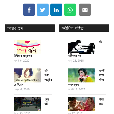
আরও গল্প
সর্বাধিক পঠিত
বউ
মিথিলার অন্ধকার
অফিসের বস
আগস্ট 6, 2020
জানু. 23, 2018
বউ
একটি
যখন
সত্য
পাত্রীর
ঘটনা
ছোটবোন
অবলম্বনে
ফেব্রু. 6, 2018
আগস্ট 12, 2017
পুকুর
বাসর
ঘাট
রাত
ডিসে. 13, 2020
জুন 17, 2017