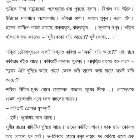
দুদিকে টানা বারান্দাঘেরা পলেস্তারা-খসা পুরনো দালান। বিশাল বড় উঠান।
উঠানের মাঝখানে অশোকগাছ। ঝাঁকরা মাথা। সামনে পুকুর। জলে হাঁস।
ছাদের কার্নিশে পায়রা ডাকছে বাক্বাকুম, বাক্বাকুম…। সুনসান দুপুর। শক্তি
হাঁকডাক শুরু করলেন – ‘সুধীরকাকা বাড়ি আছেন? সুধীরকাকা…।’
শক্তি চট্টোপাধ্যায়ের একটি বিখ্যাত কবিতা – ‘অবনী বাড়ি আছো?’ এই নামে
কবিতার বইও আছে। কবিতাটি বাদলের মুখস্থ। আবৃত্তি করতে শুরু করল –
‘দুয়ার এঁটে ঘুমিয়ে আছে পাড়া/ কেবল শুনি হাতের কড়া নাড়া/ অবনী বাড়ি
আছো?’
শক্তি বিস্মিত-মুগ্ধ চোখে তাকালেন বাদলের মুখের দিকে…। কোত্থেকে
একটা প্রজাপতি এসে বসল বাদলের মাথায়।
– কবিতাটি তোমার মুখস্থ?
– হ্যাঁ। পুরোটাই মনে আছে।
সুধীর রায়ের বাড়িটিও ঘুমিয়ে আছে। ছাদের কার্নিশে পায়রার ডাক ছাড়া কোথাও
আর কোনো শব্দ নেই। দু-তিনবার জোরে কড়া নাড়ার পর বেরিয়ে এলো এক