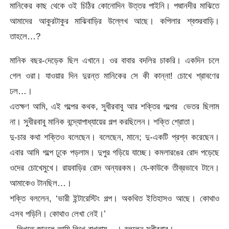
মানিকের কাছ থেকে ওই চিঠির কোনোদিন উত্তর পাইনি। পদ্মানদীর মাঝিতে
আমাদের আকুরটাকুর মাঝিবাড়ির উল্লেখ আছে। কপিলার শ্বশুরবাড়ি।
তাহলে…?
মানিক বছর-দেড়েক ছিল এখানে। ওর বাবার বদলির চাকরি। একদিন চলে
গেল ওরা। যাওয়ার দিন দুরন্ত মানিকের সে কী কান্না! চোখে শ্রাবণের
ঢল…।
এতক্ষণ আমি, এই গল্পের কথক, সুধীরবাবু আর শক্তির গল্পের ভেতর ছিলাম
না। সুধীরবাবু মানিক বন্দ্যোপাধ্যায়ের গল্প করছিলেন। শক্তি শ্রোতা।
দু-চার কথা শক্তিও বলেছেন। বলেছেন, মানে; দু-একটি প্রশ্ন করেছেন।
এবার আমি গল্পে ঢুকে পড়লাম। দুপুর গড়িয়ে যাচ্ছে। কমলারঙের রোদ পড়েছে
ওদের চোখেমুখে। রায়বাড়ির রোদ অন্যরকম। যে-কাউকে তীব্রভাবে টানে।
আমাকেও টানছিল…।
শক্তি বললেন, ‘ভারী ইন্টারেস্টিং গল্প। অকথিত ইতিহাসও আছে। কোথাও
এসব পড়িনি। কোথাও লেখা নেই।’