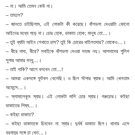
– না। আমি তেমন কেউ না।
– তাহলে?
– জানতে চাইছিলাম, এই লোকটা কী করেছে। বাঁশডলা দেওয়াটা কোনো
আইনের মধ্যে পড়ে না। চোর হোক, ডাকাত হোক; মানুষ তো…।
– তুই ব্যাটা আইন শেখাতে চাস? তুই কি চোরের থাইলতদার? তোকেও…।
– ধীরে দাদা, ধীরে? সবাইকে বাঁশডলা দেওয়া সহজ নয়। আপনাদের পুলিশ
সুপার আমার বন্ধু…।
– তাই নাকি? আগে বলবেন তো…!
– আমরা একসঙ্গে ফুটবল খেলেছি। ও ছিল স্টপার ব্যাক। আমি খেলতাম
অফেন্সে…।
– স্লামালেকুম স্যার। এই লোকটা দাগি চোর স্যার। গরুচোর। কইছা
ডাকাতের শিষ্য…।
– কইছা ডাকাত?
– কইছা ডাকাতকে চিনবেন না স্যার। দুর্ধর্ষ ডাকাত ছিল। থানায় এসে
বড়বাবুর সঙ্গে চা খেত…।