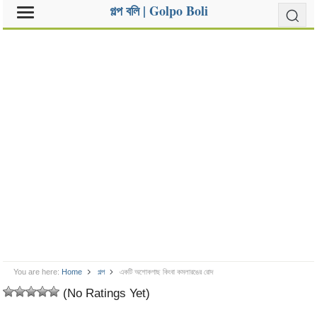
গল্প বলি | Golpo Boli
You are here:
Home
গল্প
একটি অশোকগাছ কিংবা কমলারঙের রোদ
(No Ratings Yet)