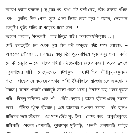
দরবেশ ধ্যানে বসলেন। দুপুরের পর, কথা নেই বার্তা নেই; হঠাৎ উত্তর-পশ্চিম
কোণ, যুগনির দিক থেকে ছুটে এলো চিতার মতো ক্ষ্যাপা বাতাস; সেইসঙ্গে
ঢলবৃষ্টি। বৃষ্টির পানির রং রক্তের মতো লাল…!
দরবেশ বললেন, ‘রক্তবৃষ্টি। আর চিন্তা নাই। আলহামদুলিল্লাহ…।’
সেই রক্তবৃষ্টির ঢল থেকে জন্ম নিল নদী রক্তের নদী; মানে লোহুজং –
আজকের লৌহজং…। শহরের মধ্য দিয়ে পুবে-পশ্চিমে শ্যামাবাবুর খাল। বর্ষায়
সে কী স্রোত – যেন বাঘের গর্জন! নদীতে-খালে বেদের বহর। পথের দুপাশে
বকুলগাছের সারি। মোড়ে-মোড়ে বটপাকুড়। শহরটা ছিল বটপাকুড়-বকুলময়
শহর। গাছে-গাছে কত যে মাছরাঙা পাখি! ইট-বিছানো রাস্তায় চলে একঘোড়ার
টমটম। আমার পকেটে মোটামুটি ভালো পয়সা থাকে। টমটমে চড়ে শহরে ঘুরতে
পারি। কিন্তু মানিকের এক গোঁ – হেঁটে বেড়াবে। আমার হাঁটতে একটু সমস্যা
হতো। বাঁদিকে ঝুঁকে হাঁটতাম। এটা আমাদের বংশগত সমস্যা। কষ্ট হলেও
মানিকের সঙ্গে হাঁটতাম। ওর সঙ্গে হেঁটে সুখ ছিল। বেদের বহর, আকুরটাকুরের
মাঝিবাড়ি, বেতকা ধোপাবাড়ি, কান্দাপাড়া মুচিবাড়ি, এমনকি বেশ্যাবাড়ি পর্যন্ত