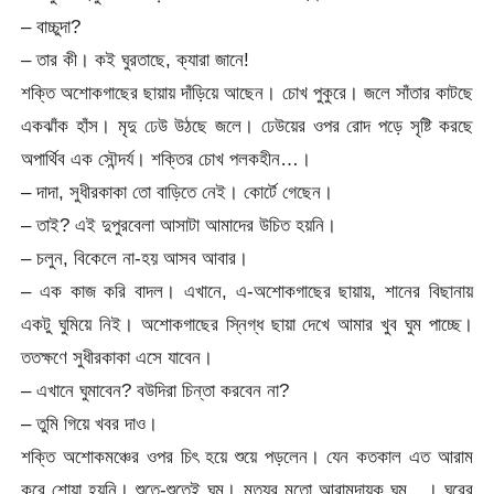
– বাচ্চুদা?
– তার কী। কই ঘুরতাছে, ক্যারা জানে!
শক্তি অশোকগাছের ছায়ায় দাঁড়িয়ে আছেন। চোখ পুকুরে। জলে সাঁতার কাটছে
একঝাঁক হাঁস। মৃদু ঢেউ উঠছে জলে। ঢেউয়ের ওপর রোদ পড়ে সৃষ্টি করছে
অপার্থিব এক সৌন্দর্য। শক্তির চোখ পলকহীন…।
– দাদা, সুধীরকাকা তো বাড়িতে নেই। কোর্টে গেছেন।
– তাই? এই দুপুরবেলা আসাটা আমাদের উচিত হয়নি।
– চলুন, বিকেলে না-হয় আসব আবার।
– এক কাজ করি বাদল। এখানে, এ-অশোকগাছের ছায়ায়, শানের বিছানায়
একটু ঘুমিয়ে নিই। অশোকগাছের স্নিগ্ধ ছায়া দেখে আমার খুব ঘুম পাচ্ছে।
ততক্ষণে সুধীরকাকা এসে যাবেন।
– এখানে ঘুমাবেন? বউদিরা চিন্তা করবেন না?
– তুমি গিয়ে খবর দাও।
শক্তি অশোকমঞ্চের ওপর চিৎ হয়ে শুয়ে পড়লেন। যেন কতকাল এত আরাম
করে শোয়া হয়নি। শুতে-শুতেই ঘুম। মৃত্যুর মতো আরামদায়ক ঘুম…। ঘরের