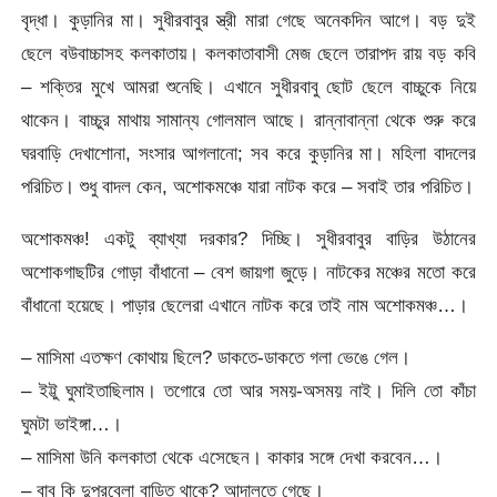
বৃদ্ধা। কুড়ানির মা। সুধীরবাবুর স্ত্রী মারা গেছে অনেকদিন আগে। বড় দুই
ছেলে বউবাচ্চাসহ কলকাতায়। কলকাতাবাসী মেজ ছেলে তারাপদ রায় বড় কবি
– শক্তির মুখে আমরা শুনেছি। এখানে সুধীরবাবু ছোট ছেলে বাচ্চুকে নিয়ে
থাকেন। বাচ্চুর মাথায় সামান্য গোলমাল আছে। রান্নাবান্না থেকে শুরু করে
ঘরবাড়ি দেখাশোনা, সংসার আগলানো; সব করে কুড়ানির মা। মহিলা বাদলের
পরিচিত। শুধু বাদল কেন, অশোকমঞ্চে যারা নাটক করে – সবাই তার পরিচিত।
অশোকমঞ্চ! একটু ব্যাখ্যা দরকার? দিচ্ছি। সুধীরবাবুর বাড়ির উঠানের
অশোকগাছটির গোড়া বাঁধানো – বেশ জায়গা জুড়ে। নাটকের মঞ্চের মতো করে
বাঁধানো হয়েছে। পাড়ার ছেলেরা এখানে নাটক করে তাই নাম অশোকমঞ্চ…।
– মাসিমা এতক্ষণ কোথায় ছিলে? ডাকতে-ডাকতে গলা ভেঙে গেল।
– ইট্টু ঘুমাইতাছিলাম। তগোরে তো আর সময়-অসময় নাই। দিলি তো কাঁচা
ঘুমটা ভাইঙ্গা…।
– মাসিমা উনি কলকাতা থেকে এসেছেন। কাকার সঙ্গে দেখা করবেন…।
– বাবু কি দুপুরবেলা বাড়িত থাকে? আদালতে গেছে।