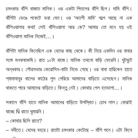
চমৎকার বাঁশি বাজাত মানিক। ওর একটা পিতলের বাঁশি ছিল। দামি বাঁশি।
বাঁশিটা ভেঙে পকেটে ভরা যেত। ওর ‘অতশী মামি’ গল্পে আছে না এক
বাঁশিওয়ালার কথা! সেই বাঁশিওয়ালা আর কে? আমার তো মনে হয় ওই
বাঁশিওয়ালা মানিক নিজেই…।
বাঁশিটা মানিক কিনেছিল এক বেদের কাছ থেকে। কী নিয়ে একদিন ওর বাবার
সঙ্গে মনকষাকষি। রাত ১০টা বাজে। মানিক তখনো বাড়ি ফেরেনি। ঘুটঘুটে
অন্ধকার। পৌরসভার কেরোসিন-বাতি নিভে গেছে। ওর বাবা হারিকেন হাতে
শ্যামাবাবুর খালের কাঠের পুল পেরিয়ে আমাদের বাড়িতে এসেছেন। মানিক
থাকতে পারে আমাদের বাড়িতে। কিন্তু নেই। কোথায় গেল হতভাগা…।
সকালে বাঁশি হাতে মানিক আমাদের বাড়িতে উপস্থিত। চোখ লাল। বোঝাই
যাচ্ছে Ñ রাতে ঘুমায়নি।
– কোথায় ছিলি রাতে?
– নদীতে। বেদের বহরে। রাতটা চমৎকার কেটেছে – বাঁশি শুনে। এটা কিনে