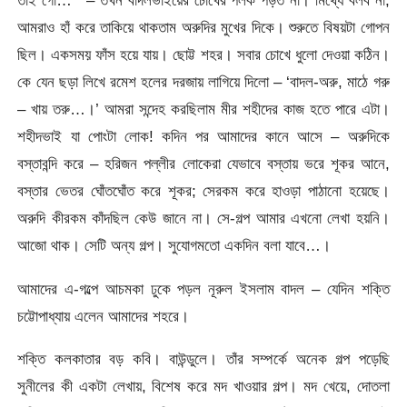
তাই গো…’ – তখন বাদলভাইয়ের চোখের পলক পড়ত না। মিথ্যে বলব না,
আমরাও হাঁ করে তাকিয়ে থাকতাম অরুদির মুখের দিকে। শুরুতে বিষয়টা গোপন
ছিল। একসময় ফাঁস হয়ে যায়। ছোট্ট শহর। সবার চোখে ধুলো দেওয়া কঠিন।
কে যেন ছড়া লিখে রমেশ হলের দরজায় লাগিয়ে দিলো – ‘বাদল-অরু, মাঠে গরু
– খায় তরু…।’ আমরা সন্দেহ করছিলাম মীর শহীদের কাজ হতে পারে এটা।
শহীদভাই যা পোংটা লোক! কদিন পর আমাদের কানে আসে – অরুদিকে
বস্তাবন্দি করে – হরিজন পল্লীর লোকেরা যেভাবে বস্তায় ভরে শূকর আনে,
বস্তার ভেতর ঘোঁতঘোঁত করে শূকর; সেরকম করে হাওড়া পাঠানো হয়েছে।
অরুদি কীরকম কাঁদছিল কেউ জানে না। সে-গল্প আমার এখনো লেখা হয়নি।
আজো থাক। সেটি অন্য গল্প। সুযোগমতো একদিন বলা যাবে…।
আমাদের এ-গল্পে আচমকা ঢুকে পড়ল নূরুল ইসলাম বাদল – যেদিন শক্তি
চট্টোপাধ্যায় এলেন আমাদের শহরে।
শক্তি কলকাতার বড় কবি। বাউন্ডুলে। তাঁর সম্পর্কে অনেক গল্প পড়েছি
সুনীলের কী একটা লেখায়, বিশেষ করে মদ খাওয়ার গল্প। মদ খেয়ে, দোতলা