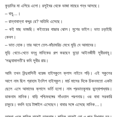
কুড়ানির মা এগিয়ে এলো। রসুইঘর থেকে ভাজা মাছের গন্ধ আসছে।
– বাবু…।
– রান্নাবান্না কদ্দুর রে? অতিথি এসেছে।
– কই মাছ ভাজছি। কইতরের বাচ্চার ঝোল। মুগের ডাইল। ভাত চড়াইছি
কেবল।
– ভাত হোক। তার আগে তেল-কাঁচামরিচ মেখে মুড়ি দে আমাদের।
মুড়ি খেতে-খেতে বন্ধু মানিকের গল্প করছেন বুড়ো আইনজীবী সুধীরবাবু।
‘সন্ধ্যামালতী’র কবি সুধীর রায়।
আমি তখন বিন্দুবাসিনী বয়েজ হাইস্কুলে ক্লাস নাইনে পড়ি। এই স্কুলের
আগে নাম ছিল গ্রাহাম ইংলিশ হাইস্কুল। মার্চ মাসের দিকে চিকনমতো একটা
ছেলে এসে আমাদের ক্লাসে ভর্তি হলো। নাম প্রভাতকুমার বন্দ্যোপাধ্যায়।
ডাকনাম মানিক। বাড়ি পশ্চিমবঙ্গের সাঁওতাল পরগনায়। ওর বাবা সরকারি
চাকুরে। বদলি হয়ে টাঙ্গাইল এসেছেন। বাবার সঙ্গে এসেছে মানিক…।
আমরা ওকে মানিক নামেই ডাকতাম। মানিক নামেই তো ও পরে বিখ্যাত হয়।