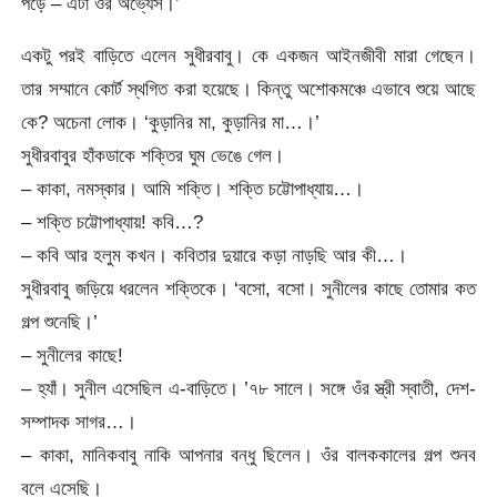
পড়ে – এটা ওর অভ্যেস।’
একটু পরই বাড়িতে এলেন সুধীরবাবু। কে একজন আইনজীবী মারা গেছেন।
তার সম্মানে কোর্ট স্থগিত করা হয়েছে। কিন্তু অশোকমঞ্চে এভাবে শুয়ে আছে
কে? অচেনা লোক। ‘কুড়ানির মা, কুড়ানির মা…।’
সুধীরবাবুর হাঁকডাকে শক্তির ঘুম ভেঙে গেল।
– কাকা, নমস্কার। আমি শক্তি। শক্তি চট্টোপাধ্যায়…।
– শক্তি চট্টোপাধ্যায়! কবি…?
– কবি আর হলুম কখন। কবিতার দুয়ারে কড়া নাড়ছি আর কী…।
সুধীরবাবু জড়িয়ে ধরলেন শক্তিকে। ‘বসো, বসো। সুনীলের কাছে তোমার কত
গল্প শুনেছি।’
– সুনীলের কাছে!
– হ্যাঁ। সুনীল এসেছিল এ-বাড়িতে। ’৭৮ সালে। সঙ্গে ওঁর স্ত্রী স্বাতী, দেশ-
সম্পাদক সাগর…।
– কাকা, মানিকবাবু নাকি আপনার বন্ধু ছিলেন। ওঁর বালককালের গল্প শুনব
বলে এসেছি।