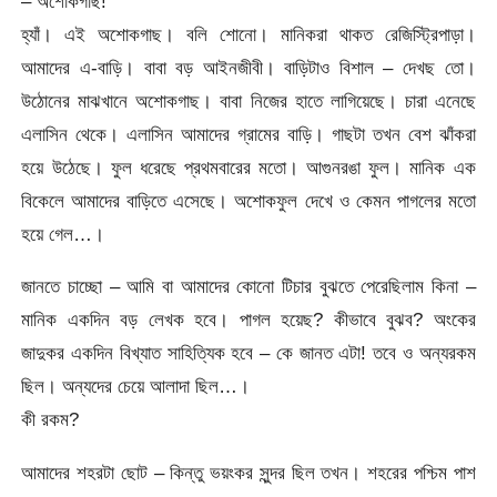
– অশোকগাছ!
হ্যাঁ। এই অশোকগাছ। বলি শোনো। মানিকরা থাকত রেজিস্ট্রিপাড়া।
আমাদের এ-বাড়ি। বাবা বড় আইনজীবী। বাড়িটাও বিশাল – দেখছ তো।
উঠোনের মাঝখানে অশোকগাছ। বাবা নিজের হাতে লাগিয়েছে। চারা এনেছে
এলাসিন থেকে। এলাসিন আমাদের গ্রামের বাড়ি। গাছটা তখন বেশ ঝাঁকরা
হয়ে উঠেছে। ফুল ধরেছে প্রথমবারের মতো। আগুনরঙা ফুল। মানিক এক
বিকেলে আমাদের বাড়িতে এসেছে। অশোকফুল দেখে ও কেমন পাগলের মতো
হয়ে গেল…।
জানতে চাচ্ছো – আমি বা আমাদের কোনো টিচার বুঝতে পেরেছিলাম কিনা –
মানিক একদিন বড় লেখক হবে। পাগল হয়েছ? কীভাবে বুঝব? অংকের
জাদুকর একদিন বিখ্যাত সাহিত্যিক হবে – কে জানত এটা! তবে ও অন্যরকম
ছিল। অন্যদের চেয়ে আলাদা ছিল…।
কী রকম?
আমাদের শহরটা ছোট – কিন্তু ভয়ংকর সুন্দর ছিল তখন। শহরের পশ্চিম পাশ