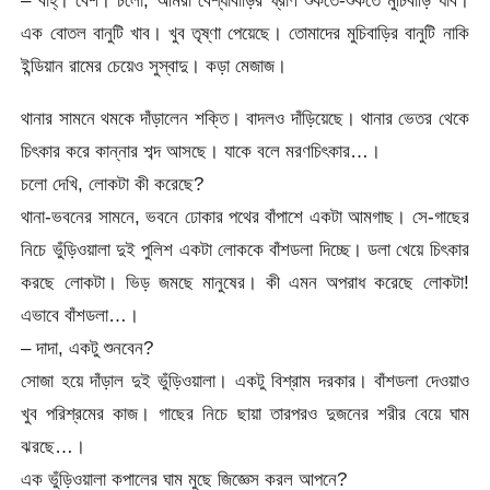
– বাহ্। বেশ। চলো, আমরা বেশ্যাবাড়ির ঘ্রাণ শুঁকতে-শুঁকতে মুচিবাড়ি যাব।
এক বোতল বানুটি খাব। খুব তৃষ্ণা পেয়েছে। তোমাদের মুচিবাড়ির বানুটি নাকি
ইন্ডিয়ান রামের চেয়েও সুস্বাদু। কড়া মেজাজ।
থানার সামনে থমকে দাঁড়ালেন শক্তি। বাদলও দাঁড়িয়েছে। থানার ভেতর থেকে
চিৎকার করে কান্নার শব্দ আসছে। যাকে বলে মরণচিৎকার…।
চলো দেখি, লোকটা কী করেছে?
থানা-ভবনের সামনে, ভবনে ঢোকার পথের বাঁপাশে একটা আমগাছ। সে-গাছের
নিচে ভুঁড়িওয়ালা দুই পুলিশ একটা লোককে বাঁশডলা দিচ্ছে। ডলা খেয়ে চিৎকার
করছে লোকটা। ভিড় জমছে মানুষের। কী এমন অপরাধ করেছে লোকটা!
এভাবে বাঁশডলা…।
– দাদা, একটু শুনবেন?
সোজা হয়ে দাঁড়াল দুই ভুঁড়িওয়ালা। একটু বিশ্রাম দরকার। বাঁশডলা দেওয়াও
খুব পরিশ্রমের কাজ। গাছের নিচে ছায়া তারপরও দুজনের শরীর বেয়ে ঘাম
ঝরছে…।
এক ভুঁড়িওয়ালা কপালের ঘাম মুছে জিজ্ঞেস করল আপনে?