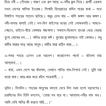
দিয়ে নদী – লৌহজং। দারুণ এক গল্প আছে এ-নদীর জন্ম নিয়ে। গল্পটি এরকম
তখন দেশের মালিক ইংরেজ। সিপাহি বিদ্রোহের কদিন পরের কথা – সবে
টাঙ্গাইল শহরের পত্তন ঘটেছে। যদ্দুর চোখ যায় – খালি জঙ্গল আর জঙ্গল।
নদী-নালার বালাই নেই। দশ-বিশ মাইলের মধ্যে নেই লোকবসতি। সামনে-
পেছনে, ডাইনে-বাঁয়ে বেশুমার গাছপালা। সকালে-বিকেলে হাওয়া খেয়ে বেড়ায়
বুনো মোষের দল…। পানির বড়ো কষ্ট। কুয়োর বন্দোবস্তও নাই কোথাও। শুধু
মাটির মায়ায় পড়ে আছে মানুষ। মাটির মায়া কঠিন মায়া…।
এ-সময় শহরে এলেন এক দরবেশ। করোনেশন পার্কে – বটতলা তার
আস্তানা…।
– বাবা, এমন দেশে ঘর বাঁধলাম, যেখানে পানির নাম-নিশানা নেই। তুমি দয়া
করো বাবা। জার-জার করে কাঁদে শহরবাসী…।
দুদিন। তিনদিন। শহরের মানুষের কান্না দেখে দিল নরম হলো দরবেশের।
চারদিনের দিন তিনি বললেন, ‘তোরা সব ঘরে যা। আল্লাহ-নবীর নাম কর।
আমি দেখি পানির কী করতে পারি…।’