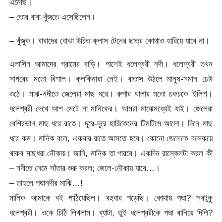
এনেছি।
– তোর বাবা খুঁজতে এসেছিলেন।
– খুঁজুক। বাবাদের বোঝা উচিত ক্লাস টেনের ছাত্র কোথাও হারিয়ে যাবে না।
এলাসিন আমাদের গ্রামের বাড়ি। পাশেই ধলেশ্বরী নদী। ধলেশ্বরী তখন
সাগরের মতো বিশাল। কূলকিনারা নেই। বাতাস উঠলে মানুষ-সমান ঢেউ
ওঠে। মাঝ-নদীতে জেলেরা মাছ ধরে। রুপার থালার মতো চকচকে ইলিশ।
ধলেশ্বরী দেখে আশ মেটে না মানিকের। আমরা মাঝেমধ্যেই যাই। জেলেরা
বেশিরভাগ মাছ ধরে রাতে। দূরে-দূরে হারিকেনের টিমটিমে আলো। দিনে মাছ
ধরে কম। মানিক বলে, একবার রাতে আসতে হবে। কোনো জেলেকে বলেকয়ে
থাকব মাছধরা নৌকায়। জানি, মানিক তা পারবে। একদিন রাস্কেলটা করল কী
– নদীতে নেমে সাঁতার শুরু করল; জেলে-নৌকায় যাবে…।
– তাহলে পদ্মানদীর মাঝি…!
মানিক আমাকে বই পাঠিয়েছিল। বহুবার পড়েছি। কোথায় পদ্মা? সবটুকু
ধলেশ্বরী। ওকে চিঠি লিখলাম। ব্যাটা, তুই ধলেশ্বরীকে পদ্মা বানিয়ে দিলি?