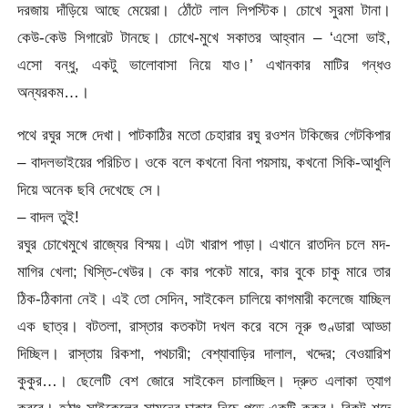
দরজায় দাঁড়িয়ে আছে মেয়েরা। ঠোঁটে লাল লিপস্টিক। চোখে সুরমা টানা।
কেউ-কেউ সিগারেট টানছে। চোখে-মুখে সকাতর আহ্বান – ‘এসো ভাই,
এসো বন্ধু, একটু ভালোবাসা নিয়ে যাও।’ এখানকার মাটির গন্ধও
অন্যরকম…।
পথে রঘুর সঙ্গে দেখা। পাটকাঠির মতো চেহারার রঘু রওশন টকিজের গেটকিপার
– বাদলভাইয়ের পরিচিত। ওকে বলে কখনো বিনা পয়সায়, কখনো সিকি-আধুলি
দিয়ে অনেক ছবি দেখেছে সে।
– বাদল তুই!
রঘুর চোখেমুখে রাজ্যের বিস্ময়। এটা খারাপ পাড়া। এখানে রাতদিন চলে মদ-
মাগির খেলা; খিস্তি-খেউর। কে কার পকেট মারে, কার বুকে চাকু মারে তার
ঠিক-ঠিকানা নেই। এই তো সেদিন, সাইকেল চালিয়ে কাগমারী কলেজে যাচ্ছিল
এক ছাত্র। বটতলা, রাস্তার কতকটা দখল করে বসে নূরু গুণ্ডারা আড্ডা
দিচ্ছিল। রাস্তায় রিকশা, পথচারী; বেশ্যাবাড়ির দালাল, খদ্দের; বেওয়ারিশ
কুকুর…। ছেলেটি বেশ জোরে সাইকেল চালাচ্ছিল। দ্রুত এলাকা ত্যাগ