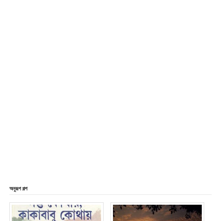
অনুরূপ গল্প