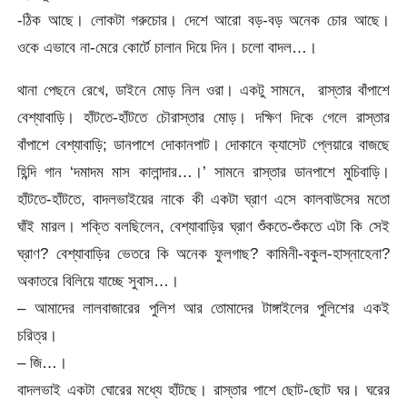
-ঠিক আছে। লোকটা গরুচোর। দেশে আরো বড়-বড় অনেক চোর আছে।
ওকে এভাবে না-মেরে কোর্টে চালান দিয়ে দিন। চলো বাদল…।
থানা পেছনে রেখে, ডাইনে মোড় নিল ওরা। একটু সামনে, রাস্তার বাঁপাশে
বেশ্যাবাড়ি। হাঁটতে-হাঁটতে চৌরাস্তার মোড়। দক্ষিণ দিকে গেলে রাস্তার
বাঁপাশে বেশ্যাবাড়ি; ডানপাশে দোকানপাট। দোকানে ক্যাসেট প্লেয়ারে বাজছে
হিন্দি গান ‘দমাদম মাস কালান্দার…।’ সামনে রাস্তার ডানপাশে মুচিবাড়ি।
হাঁটতে-হাঁটতে, বাদলভাইয়ের নাকে কী একটা ঘ্রাণ এসে কালবাউসের মতো
ঘাঁই মারল। শক্তি বলছিলেন, বেশ্যাবাড়ির ঘ্রাণ শুঁকতে-শুঁকতে এটা কি সেই
ঘ্রাণ? বেশ্যাবাড়ির ভেতরে কি অনেক ফুলগাছ? কামিনী-বকুল-হাস্নাহেনা?
অকাতরে বিলিয়ে যাচ্ছে সুবাস…।
– আমাদের লালবাজারের পুলিশ আর তোমাদের টাঙ্গাইলের পুলিশের একই
চরিত্র।
– জি…।
বাদলভাই একটা ঘোরের মধ্যে হাঁটছে। রাস্তার পাশে ছোট-ছোট ঘর। ঘরের