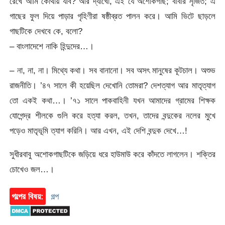
রেখে আমি কোথায় যাব? আর দ্যাখো, এই যে অশোকগাছ; বাবার সৃজিত; এ
গাছের ফুল দিয়ে পাড়ার গৃহিণীরা ষষ্ঠীব্রত পালন করে। আমি ভিটে ছাড়লে
গাছটিকে দেখবে কে, বলো?
– বাংলাদেশে নাকি হিন্দুদের…।
– না, না, না। মিথ্যে কথা। সব বানানো। সব অসৎ মানুষের কূটচাল। অশুভ
রাজনীতি। ’৪৭ সালে কী হয়েছিল দেখোনি তোমরা? দেশত্যাগ আর মাতৃত্যাগ
তো একই কথা…। ’৭১ সালে পাকবাহিনী যখন আমাদের গ্রামের শিক্ষক
যোগেন্দ্র শীলকে গুলি করে হত্যা করল, তখন, তাদের বন্দুকের নলের মুখে
পড়েও মাতৃভূমি ত্যাগ করিনি। আর এখন, এই দেশি বন্দুক দেখে…!
সুধীরবাবু অশোকগাছটিকে জড়িয়ে ধরে হাউমাউ করে কাঁদতে লাগলেন। শক্তির
চোখেও জল…।
গল্পের বিষয়:
গল্প