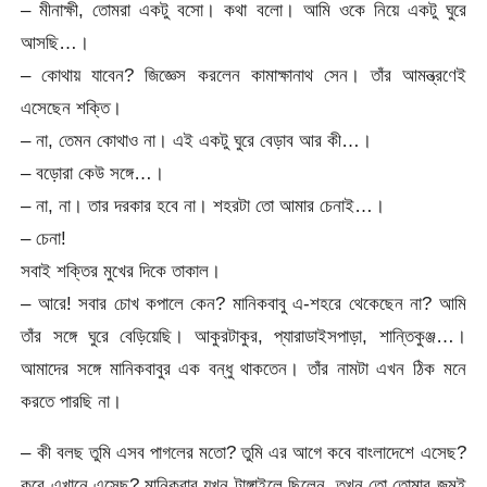
– মীনাক্ষী, তোমরা একটু বসো। কথা বলো। আমি ওকে নিয়ে একটু ঘুরে
আসছি…।
– কোথায় যাবেন? জিজ্ঞেস করলেন কামাক্ষানাথ সেন। তাঁর আমন্ত্রণেই
এসেছেন শক্তি।
– না, তেমন কোথাও না। এই একটু ঘুরে বেড়াব আর কী…।
– বড়োরা কেউ সঙ্গে…।
– না, না। তার দরকার হবে না। শহরটা তো আমার চেনাই…।
– চেনা!
সবাই শক্তির মুখের দিকে তাকাল।
– আরে! সবার চোখ কপালে কেন? মানিকবাবু এ-শহরে থেকেছেন না? আমি
তাঁর সঙ্গে ঘুরে বেড়িয়েছি। আকুরটাকুর, প্যারাডাইসপাড়া, শান্তিকুঞ্জ…।
আমাদের সঙ্গে মানিকবাবুর এক বন্ধু থাকতেন। তাঁর নামটা এখন ঠিক মনে
করতে পারছি না।
– কী বলছ তুমি এসব পাগলের মতো? তুমি এর আগে কবে বাংলাদেশে এসেছ?
কবে এখানে এসেছ? মানিকবাবু যখন টাঙ্গাইলে ছিলেন, তখন তো তোমার জন্মই