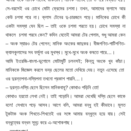
সে-বয়সেই ওর চোখে মোটা ফ্রেমের চশমা। তখন, আমাদের ক্লাসে আর
কেউ চশমা পরে না। ক্লাস টেনের দু-চারজনে পড়ে। মানিকের চোখে কী
একটা সমস্যা যেন ছিল – তাই ওকে চশমা পরতে হয়। চোখে সমস্যা না
থাকলে চশমা পরবে কেন? কদিন যেতেই আমরা টের পেলাম, শুধু আমরা কেন
– অংক স্যারও টের পেলেন; মানিক অংকের জাদুকর। বীজগণিত-পাটিগণিত-
ক্যালকুলাসের সব ফর্মুলা ওর মুখস্থ। মুখে-মুখে অংক কষতে পারে…।
আমি ইংরেজি-বাংলা-ভূগোলে মোটামুটি চলনসই; কিন্তু অংকে খুব কাঁচা।
মানিককে জিজ্ঞেস করলে ভদ্র ছেলের মতো দেখিয়ে দেয়। নতুন এসেছে তো
ওর দুরন্তপনা-দস্যিপনা তখনো প্রকাশ পায়নি…।
– দুরন্ত-দস্যি ছেলে ছিলেন মানিকবাবু? কোথাও পড়িনি তো!
কোথাও হয়তো লেখা নেই। তাই পড়োনি। আমরা দেখেছি দস্যি ছেলে কাকে
বলে! সেখানে পড়ে আসব। আগে বলি, আমরা বন্ধু হই কীভাবে। মূলত
টুকটাক অংক শিখতে-শিখতেই ওর সঙ্গে আমার বন্ধুত্ব হয়ে যায়। সেই
বন্ধুত্বের বন্ধন সুদৃঢ় করে এ-অশোকগাছ।