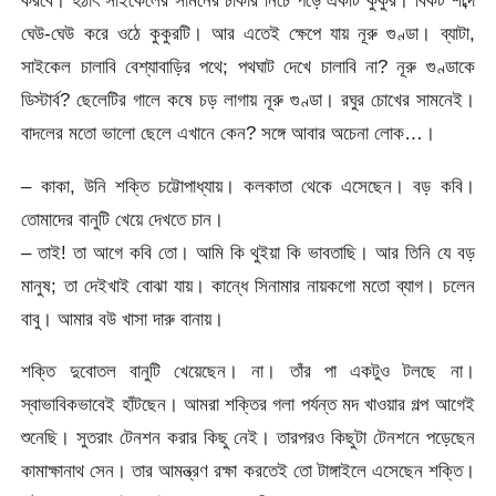
করবে। হঠাৎ সাইকেলের সামনের চাকার নিচে পড়ে একটি কুকুর। বিকট শব্দে
ঘেউ-ঘেউ করে ওঠে কুকুরটি। আর এতেই ক্ষেপে যায় নূরু গুণ্ডা। ব্যাটা,
সাইকেল চালাবি বেশ্যাবাড়ির পথে; পথঘাট দেখে চালাবি না? নূরু গুণ্ডাকে
ডিস্টার্ব? ছেলেটির গালে কষে চড় লাগায় নূরু গুণ্ডা। রঘুর চোখের সামনেই।
বাদলের মতো ভালো ছেলে এখানে কেন? সঙ্গে আবার অচেনা লোক…।
– কাকা, উনি শক্তি চট্টোপাধ্যায়। কলকাতা থেকে এসেছেন। বড় কবি।
তোমাদের বানুটি খেয়ে দেখতে চান।
– তাই! তা আগে কবি তো। আমি কি থুইয়া কি ভাবতাছি। আর তিনি যে বড়
মানুষ; তা দেইখাই বোঝা যায়। কান্ধে সিনামার নায়কগো মতো ব্যাগ। চলেন
বাবু। আমার বউ খাসা দারু বানায়।
শক্তি দুবোতল বানুটি খেয়েছেন। না। তাঁর পা একটুও টলছে না।
স্বাভাবিকভাবেই হাঁটছেন। আমরা শক্তির গলা পর্যন্ত মদ খাওয়ার গল্প আগেই
শুনেছি। সুতরাং টেনশন করার কিছু নেই। তারপরও কিছুটা টেনশনে পড়েছেন
কামাক্ষানাথ সেন। তার আমন্ত্রণ রক্ষা করতেই তো টাঙ্গাইলে এসেছেন শক্তি।