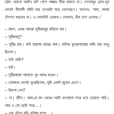
হঠাৎ কোনো অঘটন ঘটে গেলে লজ্জার সীমা থাকবে না। সেনবাবুর চোখ-মুখ
দেখেই মীনাক্ষী বউদি তার ভেতরটা পড়ে ফেলেছেন। বললেন, ‘দাদা, অযথা
টেনশন করবেন না। ও লোকটাই এরকম। দেখবেন, ঠিক চলে এসেছে।’
– বাদল, এবার আমরা সুধীরবাবুর বাড়িতে যাব।
– সুধীরবাবু?
– সুধীর রায়। কবি তারাপদ রায়ের বাবা। মানিক বন্দ্যোপাধ্যায় নাকি তার বন্ধু
ছিলেন।
– তাই নাকি?
– হ্যাঁ।
– সুধীরকাকা আমাকে খুব আদর করেন।
– তোমাকে দেখেই বুঝেছিলাম, তুমি একটা জুয়েল ছেলে।
– রিকশা নেব?
– না। হাঁটব। আকণ্ঠ মদ খেয়েও আমি কলকাতা শহর চষে বেড়াতে পারি।
আর এ তো ছোট্ট শহর…।
– এক দৌড়ে বুড়ি ছোঁয়ার মতো…।