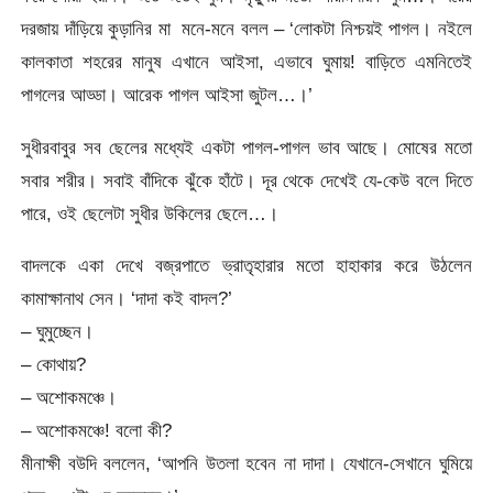
দরজায় দাঁড়িয়ে কুড়ানির মা মনে-মনে বলল – ‘লোকটা নিশ্চয়ই পাগল। নইলে
কালকাতা শহরের মানুষ এখানে আইসা, এভাবে ঘুমায়! বাড়িতে এমনিতেই
পাগলের আড্ডা। আরেক পাগল আইসা জুটল…।’
সুধীরবাবুর সব ছেলের মধ্যেই একটা পাগল-পাগল ভাব আছে। মোষের মতো
সবার শরীর। সবাই বাঁদিকে ঝুঁকে হাঁটে। দূর থেকে দেখেই যে-কেউ বলে দিতে
পারে, ওই ছেলেটা সুধীর উকিলের ছেলে…।
বাদলকে একা দেখে বজ্রপাতে ভ্রাতৃহারার মতো হাহাকার করে উঠলেন
কামাক্ষানাথ সেন। ‘দাদা কই বাদল?’
– ঘুমুচ্ছেন।
– কোথায়?
– অশোকমঞ্চে।
– অশোকমঞ্চে! বলো কী?
মীনাক্ষী বউদি বললেন, ‘আপনি উতলা হবেন না দাদা। যেখানে-সেখানে ঘুমিয়ে