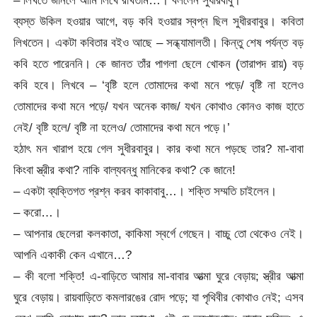
– লিখতে জানলে আমি লিখে রাখতাম…। বললেন সুধীরবাবু।
ব্যস্ত উকিল হওয়ার আগে, বড় কবি হওয়ার স্বপ্ন ছিল সুধীরবাবুর। কবিতা
লিখতেন। একটা কবিতার বইও আছে – সন্ধ্যামালতী। কিন্তু শেষ পর্যন্ত বড়
কবি হতে পারেননি। কে জানত তাঁর পাগলা ছেলে খোকন (তারাপদ রায়) বড়
কবি হবে। লিখবে – ‘বৃষ্টি হলে তোমাদের কথা মনে পড়ে/ বৃষ্টি না হলেও
তোমাদের কথা মনে পড়ে/ যখন অনেক কাজ/ যখন কোথাও কোনও কাজ হাতে
নেই/ বৃষ্টি হলে/ বৃষ্টি না হলেও/ তোমাদের কথা মনে পড়ে।’
হঠাৎ মন খারাপ হয়ে গেল সুধীরবাবুর। কার কথা মনে পড়ছে তার? মা-বাবা
কিংবা স্ত্রীর কথা? নাকি বাল্যবন্ধু মানিকের কথা? কে জানে!
– একটা ব্যক্তিগত প্রশ্ন করব কাকাবাবু…। শক্তি সম্মতি চাইলেন।
– করো…।
– আপনার ছেলেরা কলকাতা, কাকিমা স্বর্গে গেছেন। বাচ্চু তো থেকেও নেই।
আপনি একাকী কেন এখানে…?
– কী বলো শক্তি! এ-বাড়িতে আমার মা-বাবার আত্মা ঘুরে বেড়ায়; স্ত্রীর আত্মা
ঘুরে বেড়ায়। রায়বাড়িতে কমলারঙের রোদ পড়ে; যা পৃথিবীর কোথাও নেই; এসব