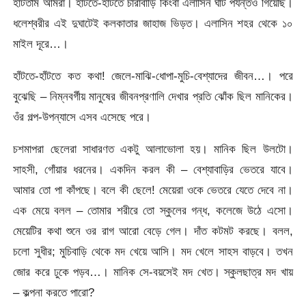
হাঁটতাম আমরা। হাঁটতে-হাঁটতে চারাবাড়ি কিংবা এলাসিন ঘাট পর্যন্তও গিয়েছি।
ধলেশ্বরীর এই দুঘাটেই কলকাতার জাহাজ ভিড়ত। এলাসিন শহর থেকে ১০
মাইল দূরে…।
হাঁটতে-হাঁটতে কত কথা! জেলে-মাঝি-ধোপা-মুচি-বেশ্যাদের জীবন…। পরে
বুঝেছি – নিম্নবর্গীয় মানুষের জীবনপ্রণালি দেখার প্রতি ঝোঁক ছিল মানিকের।
ওঁর গল্প-উপন্যাসে এসব এসেছে পরে।
চশমাপরা ছেলেরা সাধারণত একটু আলাভোলা হয়। মানিক ছিল উলটো।
সাহসী, গোঁয়ার ধরনের। একদিন করল কী – বেশ্যাবাড়ির ভেতরে যাবে।
আমার তো পা কাঁপছে। বলে কী ছেলে! মেয়েরা ওকে ভেতরে যেতে দেবে না।
এক মেয়ে বলল – তোমার শরীরে তো স্কুলের গন্ধ, কলেজে উঠে এসো।
মেয়েটির কথা শুনে ওর রাগ আরো বেড়ে গেল। দাঁত কটমট করছে। বলল,
চলো সুধীর; মুচিবাড়ি থেকে মদ খেয়ে আসি। মদ খেলে সাহস বাড়বে। তখন
জোর করে ঢুকে পড়ব…। মানিক সে-বয়সেই মদ খেত। স্কুলছাত্র মদ খায়
– কল্পনা করতে পারো?