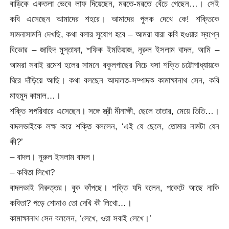
বাড়িকে একতলা ভেবে লাফ দিয়েছেন, মরতে-মরতে বেঁচে গেছেন…। সেই
কবি এসেছেন আমাদের শহরে। আমাদের পুলক দেখে কে! শক্তিকে
সামনাসামনি দেখছি, কথা বলার সুযোগ হবে – আমরা যারা কবি হওয়ার স্বপ্নে
বিভোর – জাহিদ মুস্তাফা, শফিক ইমতিয়াজ, নূরুল ইসলাম বাদল, আমি –
আমরা সবাই রমেশ হলের সামনে বকুলগাছের নিচে বসা শক্তি চট্টোপাধ্যায়কে
ঘিরে দাঁড়িয়ে আছি। কথা বলছেন আদালত-সম্পাদক কামাক্ষানাথ সেন, কবি
মাহমুদ কামাল…।
শক্তি সপরিবারে এসেছেন। সঙ্গে স্ত্রী মীনাক্ষী, ছেলে তাতার, মেয়ে তিতি…।
বাদলভাইকে লক্ষ করে শক্তি বললেন, ‘এই যে ছেলে, তোমার নামটা যেন
কী?’
– বাদল। নূরুল ইসলাম বাদল।
– কবিতা লিখো?
বাদলভাই নিরুত্তর। বুক কাঁপছে। শক্তি যদি বলেন, পকেটে আছে নাকি
কবিতা? পড়ে শোনাও তো দেখি কী লিখো…।
কামাক্ষানাথ সেন বললেন, ‘লেখে, ওরা সবাই লেখে।’