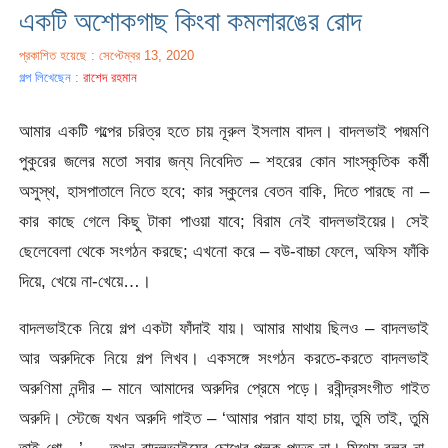
একটি অশোকগাছ কিংবা কমলারঙের রোদ
প্রকাশিত হয়েছে : সেপ্টেম্বর 13, 2020
গল্প লিখেছেন :
রাশেদ রহমান
আমার একটি গল্পের চরিত্র হতে চায় নূরুল ইসলাম বাদল। বাদলভাই পদ্মমণি
পুকুরের জলের মতো সবার জন্য নিবেদিত – শহরের কোন সাংস্কৃতিক কর্মী
অসুস্থ, হাসপাতালে নিতে হবে; কার স্কুলের বেতন বাকি, দিতে পারছে না –
কার কাছে গেলে কিছু টাকা পাওয়া যাবে; বিরাম নেই বাদলভাইয়ের। সেই
ছেলেবেলা থেকে সংগঠন করছে; এখনো করে – বউ-বাচ্চা ফেলে, অফিস ফাঁকি
দিয়ে, খেয়ে না-খেয়ে…।
বাদলভাইকে নিয়ে গল্প একটা ফাঁদাই যায়। আমার মাথায় ছিলও – বাদলভাই
আর অরুদিকে নিয়ে গল্প লিখব। একসঙ্গে সংগঠন করতে-করতে বাদলভাই
অরুণিমা নন্দীর – মানে আমাদের অরুদির প্রেমে পড়ে। রবীন্দ্রসংগীত গাইত
অরুদি। স্টেজে যখন অরুদি গাইত – ‘আমার পরান যাহা চায়, তুমি তাই, তুমি