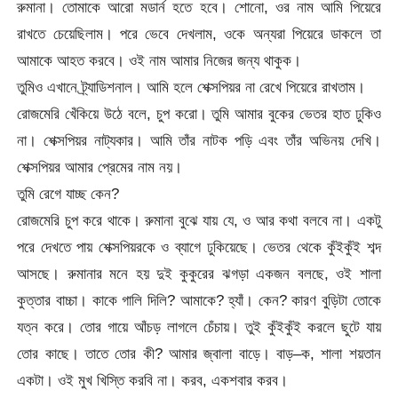
রুমানা। তোমাকে আরো মডার্ন হতে হবে। শোনো, ওর নাম আমি পিয়েরে
রাখতে চেয়েছিলাম। পরে ভেবে দেখলাম, ওকে অন্যরা পিয়েরে ডাকলে তা
আমাকে আহত করবে। ওই নাম আমার নিজের জন্য থাকুক।
তুমিও এখানে ট্র্যাডিশনাল। আমি হলে শেক্সপিয়র না রেখে পিয়েরে রাখতাম।
রোজমেরি খেঁকিয়ে উঠে বলে, চুপ করো। তুমি আমার বুকের ভেতর হাত ঢুকিও
না। শেক্সপিয়র নাট্যকার। আমি তাঁর নাটক পড়ি এবং তাঁর অভিনয় দেখি।
শেক্সপিয়র আমার প্রেমের নাম নয়।
তুমি রেগে যাচ্ছ কেন?
রোজমেরি চুপ করে থাকে। রুমানা বুঝে যায় যে, ও আর কথা বলবে না। একটু
পরে দেখতে পায় শেক্সপিয়রকে ও ব্যাগে ঢুকিয়েছে। ভেতর থেকে কুঁইকুঁই শব্দ
আসছে। রুমানার মনে হয় দুই কুকুরের ঝগড়া একজন বলছে, ওই শালা
কুত্তার বাচ্চা। কাকে গালি দিলি? আমাকে? হ্যাঁ। কেন? কারণ বুড়িটা তোকে
যত্ন করে। তোর গায়ে আঁচড় লাগলে চেঁচায়। তুই কুঁইকুঁই করলে ছুটে যায়
তোর কাছে। তাতে তোর কী? আমার জ্বালা বাড়ে। বাড়–ক, শালা শয়তান
একটা। ওই মুখ খিস্তি করবি না। করব, একশবার করব।