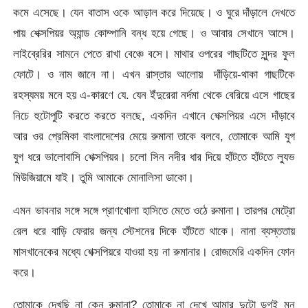
কমে এসেছে। যেন বাতাস ওকে আড়াল করে দিয়েছে। ও ঘুরে দাঁড়ালে দেখতে
পায় শেক্সপিয়র অ্যান্ড কোম্পানি বন্ধ হয়ে গেছে। ও আবার সেখানে আসে।
লাইব্রেরির সামনে পেতে রাখা বেঞ্চে বসে। মাথার ওপরের গাছটিতে সুন্দর ফুল
ফোটে। ও নাম জানে না। এখন রাস্তার আলোয় দাঁড়িয়ে-থাকা গাছটিকে
রহস্যময় মনে হয় এ-কারণে যে. যেন ইঁদুরেরা নর্দমা থেকে বেরিয়ে এসে গাছের
নিচে হুটোপুটি করতে করতে বলছে, একদিন এখানে শেক্সপিয়র এসে দাঁড়াবে
আর ওর প্রেমিকা বাংলাদেশের মেয়ে রুমানা তাকে বলবে, তোমাকে আমি যুগ
যুগ ধরে ভালোবাসি শেক্সপিয়র। চলো সিন নদীর ধার দিয়ে হাঁটতে হাঁটতে ল্যুভ
মিউজিয়ামে যাই। তুমি আমাকে মোনালিসা ডাকো।
এমন ভাবনার সঙ্গে সঙ্গে প্রাণখোলা হাসিতে মেতে ওঠে রুমানা। তারপর মেট্রো
রেল ধরে বাড়ি ফেরার জন্য স্টেশনের দিকে হাঁটতে থাকে। নানা ব্যস্ততায়
মাসখানেকের মধ্যে শেক্সপিয়রে যাওয়া হয় না রুমানার। রোজমেরি একদিন ফোন
করে।
তোমাকে দেখছি না কেন রুমানা? তোমাকে না দেখে আমার দুটো ডগই মন