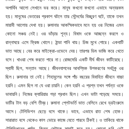
অপার্থিব আলো সেখানে ভর করে। মানুষ কখনো কখনো এভাবে অন্যরকম
হয়। মানুষের ভেতরের প্রকাশ ঘটলে তার সৌন্দর্যের বিচ্ছুরণ ঘটে, তাকে তখন
মায়াবী আলোয় দেখা হয়। রুমানার আকস্মিকভাবে মনে হয় ওর নিজের এমন
কোনো সঞ্চয় নেই। ওর ভাঁড়ার শূন্য। বিষাদ ওকে আচ্ছন্ন করলে ও
রান্নাঘরে এসে ফ্রিজ খোলে। ঠান্ডা পানি খায়। চিজ মুখে পোরে। একবাটি
ভাত আছে। বের করে মাইক্রো-ওভেনে দেয়। তারপর ডিম ভাজি করে খেতে
বসে। খাওয়া শেষ করতে পারে না। রোজমেরি একটি দীর্ঘ জীবন কাটিয়েছে।
স্বামী ছিল, সন্তান আছে। জীবনযাপনের আবশ্যিক উপকরণের সবটুকু ওর
ছিল। রুমানার তা নেই। শিহাবুলের সঙ্গে পাঁচ বছরের বিবাহিত জীবনে বাচ্চা
হয়নি। এমন ছিল না যে ওরা চায়নি। কেন হয়নি এ প্রশ্ন তখন পর্যন্ত ওকে
ভাবায়নি। নিজের ক্যারিয়ার গড়া প্রধান ছিল। এখন ভাটা পড়েছে সময়ে।
ভাটির টান বড় বেশি তীব্র। রুমানা প্লেটভর্তি ভাত বেসিনে রেখে ড্রইংরুমে
আসে। টেলিভিশন ছেড়ে বসে থাকে। ভাবে, এভাবে রাত শেষ হোক।
সারারাত বসে থেকেও কাল ভোরে কাজে যেতে পারবে ঠিকই। ও তাকিয়ে থাকে
টেলিভিশনের পর্দায়, কিন্তু সেটাকে সাদাই মনে হয়। কোনো ছবি নেই