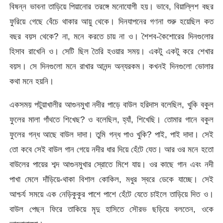
বিষন্ন ভাবনা তাড়িয়ে পিয়ানোর তরঙ্গে মনোযোগী হয়। ভাবে, বিয়াল্লিশ বছর
ফুরিয়ে গেছে বেঁচে থাকার আয়ু থেকে। দিনযাপনের গণনা শুরু হয়েছিল কত
বছর বয়স থেকে? না, মনে করতে চায় না ও। শৈশব-কৈশোরের দিনগুলোর
হিসাব রাখেনি ও। সেটি ছিল তৈরি হওয়ার সময়। একটু একটু করে শেখার
বয়স। সে দিনগুলো মনে রাখার আনন্দ অন্যরকম। কখনই দিনগুলো ভোলার
কথা মনে হয়নি।
একসময় পটুয়াখালীর আগুনমুখা নদীর পাড়ে বাউল হরিদাস বলেছিল, খুকি বকুল
ফুলের মালা গাঁথতে শিখেছ? ও বলেছিল, হ্যাঁ, শিখেছি। তোমার গানে বকুল
ফুলের গন্ধ আছে বাউল দাদা। তুমি গন্ধ পাও খুকি? পাই, পাই দাদা। সেই
তো কবে সেই বাউল গান গেয়ে নদীর ধার দিয়ে হেঁটে যেত। আর ওর মনে হতো
বাউলের পায়ের শব্দ আগুনমুখার স্রোতে মিশে যায়। ওর কাছে গান এবং নদী
পাখা মেলে দাঁড়িয়ে-থাকা বিশাল কোকিল, মধুর স্বরে ডেকে যাচ্ছে। সেই
আশ্চর্য সময়ে এক নেড়িকুকুর পাশে পাশে হেঁটে যেতে চাইলে তাড়িয়ে দিত ও।
বাউল পেছন ফিরে তাকিয়ে মৃদু হাসিতে সৌরভ ছড়িয়ে বলতেন, ওকে