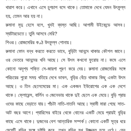
খারাপ করে। এখানে এসে চুপচাপ বসে থাকে। তোমাকে দেখে যেমন উৎফুল্ল
হয়, তেমন আর হয় না।
রুমানা মৃদু হেসে বলে, খুবই ব্যস্ত আছি। আগামী উইকেন্ডে আসব।
স্যাটারডেতে। তুমি আসবে মেরি?
শিওর। রোজমেরির কণ্ঠ উৎফুল্ল শোনায়।
রুমানা ফোন বন্ধ করতে করতে ভাবে, বুড়িটা আনন্দে থাকার কৌশল জানে।
ওর ভেতরে আনন্দের খনি আছে। সে উৎস কখনো ফুরোয় না। কমে এলে
কোনো অদৃশ্য শক্তি সে-জায়গা পূরণ করে দেয়। রুমানা রোজমেরির সঙ্গে
পরিচয়ের পুরো সময় খতিয়ে দেখে ভাবল, বুড়ির বেঁচে থাকার কিছু একটা উৎস
আছে। ও তিন ছেলেমেয়ের মা। এক একজন ইউরোপের এক এক দেশে
থাকে। ফ্লোরেন্স, বার্লিন ও জেনেভায় থাকে দুই ছেলে এক মেয়ে। বুড়ি প্রায়
ওদের কাছে বেড়াতে যায়। পাঁচটা নাতি-নাতনি আছে। স্বামী মারা গেছে সাত-
আট বছর আগে। প্যারিসের বাইরে থেকে বোনের একটি মেয়ে প্রায়ই বুড়ির
কাছে এসে থাকে। দুজনের বেশ আন্তরিক সম্পর্ক। কোনো একটি সূত্র ধরে
মেয়েটি বুড়ির সঙ্গে দুষ্টুমি করে, তখন বুড়ির মুখ উজ্জ্বল হয়ে ওঠে। যেন