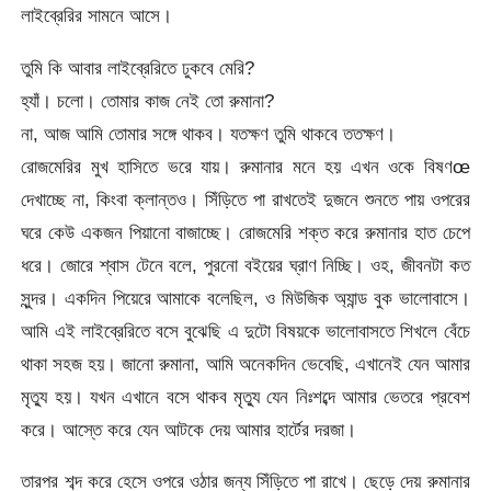
লাইব্রেরির সামনে আসে।
তুমি কি আবার লাইব্রেরিতে ঢুকবে মেরি?
হ্যাঁ। চলো। তোমার কাজ নেই তো রুমানা?
না, আজ আমি তোমার সঙ্গে থাকব। যতক্ষণ তুমি থাকবে ততক্ষণ।
রোজমেরির মুখ হাসিতে ভরে যায়। রুমানার মনে হয় এখন ওকে বিষণœ
দেখাচ্ছে না, কিংবা ক্লান্তও। সিঁড়িতে পা রাখতেই দুজনে শুনতে পায় ওপরের
ঘরে কেউ একজন পিয়ানো বাজাচ্ছে। রোজমেরি শক্ত করে রুমানার হাত চেপে
ধরে। জোরে শ্বাস টেনে বলে, পুরনো বইয়ের ঘ্রাণ নিচ্ছি। ওহ, জীবনটা কত
সুন্দর। একদিন পিয়েরে আমাকে বলেছিল, ও মিউজিক অ্যান্ড বুক ভালোবাসে।
আমি এই লাইব্রেরিতে বসে বুঝেছি এ দুটো বিষয়কে ভালোবাসতে শিখলে বেঁচে
থাকা সহজ হয়। জানো রুমানা, আমি অনেকদিন ভেবেছি, এখানেই যেন আমার
মৃত্যু হয়। যখন এখানে বসে থাকব মৃত্যু যেন নিঃশব্দে আমার ভেতরে প্রবেশ
করে। আস্তে করে যেন আটকে দেয় আমার হার্টের দরজা।
তারপর শব্দ করে হেসে ওপরে ওঠার জন্য সিঁড়িতে পা রাখে। ছেড়ে দেয় রুমানার