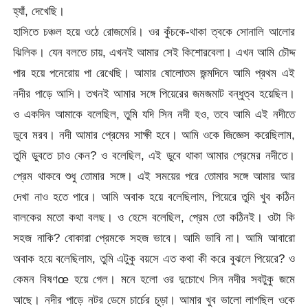
হ্যাঁ, দেখেছি।
হাসিতে চঞ্চল হয়ে ওঠে রোজমেরি। ওর কুঁচকে-থাকা ত্বকে সোনালি আলোর
ঝিলিক। যেন বলতে চায়, এখনই আমার সেই কিশোরবেলা। এখন আমি চৌদ্দ
পার হয়ে পনেরোয় পা রেখেছি। আমার ষোলোতম জন্মদিনে আমি প্রথম এই
নদীর পাড়ে আসি। তখনই আমার সঙ্গে পিয়েরের জমজমাট বন্ধুত্ব হয়েছিল।
ও একদিন আমাকে বলেছিল, তুমি যদি সিন নদী হও, তবে আমি এই নদীতে
ডুবে মরব। নদী আমার প্রেমের সাক্ষী হবে। আমি ওকে জিজ্ঞেস করেছিলাম,
তুমি ডুবতে চাও কেন? ও বলেছিল, এই ডুবে থাকা আমার প্রেমের নদীতে।
প্রেম থাকবে শুধু তোমার সঙ্গে। এই সময়ের পরে তোমার সঙ্গে আমার আর
দেখা নাও হতে পারে। আমি অবাক হয়ে বলেছিলাম, পিয়েরে তুমি খুব কঠিন
বালকের মতো কথা বলছ। ও হেসে বলেছিল, প্রেম তো কঠিনই। ওটা কি
সহজ নাকি? বোকারা প্রেমকে সহজ ভাবে। আমি ভাবি না। আমি আবারো
অবাক হয়ে বলেছিলাম, তুমি এটুকু বয়সে এত কথা কী করে বুঝলে পিয়েরে? ও
কেমন বিষণœ হয়ে গেল। মনে হলো ওর দুচোখে সিন নদীর সবটুকু জমে
আছে। নদীর পাড়ে নটর ডেমে চার্চের চূড়া। আমার খুব ভালো লাগছিল ওকে