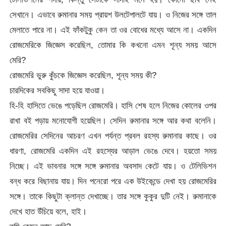
সেখানে। এভাবে রুমানার সময় প্রায়শ উলটেপালটে যায়। ও নিজের সঙ্গে তাল
মেলাতে পারে না। এই ফাঁকটুকু কেন তা ওর বোধের মধ্যে আসে না। একদিন
রোজমেরিকে জিজ্ঞেস করেছিল, তোমার কি কখনো এমন শূন্য সময় আসে
মেরি?
রোজমেরি ভুরু কুঁচকে জিজ্ঞেস করেছিল, শূন্য সময় কী?
চারদিকের সবকিছু সাদা হয়ে যাওয়া।
হি-হি হাসিতে ভেঙে পড়েছিল রোজমেরি। হাসি শেষ হলে নিজের কোলের ওপর
রাখা বই পড়ায় মনোযোগী হয়েছিল। সেদিন রুমানার সঙ্গে আর কথা বলেনি।
রোজমেরির সেদিনের আচরণ এখন পর্যন্ত প্রবল রহস্য রুমানার কাছে। ওর
ধারণা, রোজমেরি একদিন এই রহস্যের আড়াল ভেঙে দেবে। হয়তো সময়
নিচ্ছে। এই ভাবনার সঙ্গে সঙ্গে রুমানার অবসাদ কেটে যায়। ও টেলিভিশন
বন্ধ করে বিছানায় যায়। দিন পনেরো পরে এক উইকেন্ডে দেখা হয় রোজমেরির
সঙ্গে। তাকে কিছুটা ক্লান্ত দেখাচ্ছে। তার সঙ্গে কুকুর দুটি নেই। রুমানাকে
দেখে হাত উঁচিয়ে বলে, হাই।