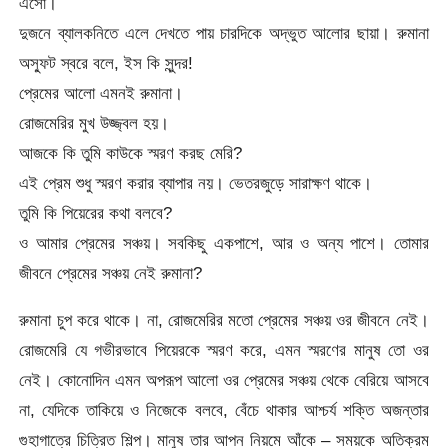
এসো।
দুজনে ব্যালকনিতে এলে দেখতে পায় চারদিকে অদ্ভুত আলোর ছায়া। রুমানা
অস্ফুট স্বরে বলে, ইস কি সুন্দর!
প্রেমের আলো এমনই রুমানা।
রোজমেরির মুখ উজ্জ্বল হয়।
আজকে কি তুমি কাউকে স্মরণ করছ মেরি?
এই প্রেম শুধু স্মরণ করার ব্যাপার নয়। ভেতরজুড়ে সারাক্ষণ থাকে।
তুমি কি পিয়েরের কথা বলবে?
ও আমার প্রেমের সঞ্চয়। সবকিছু একপাশে, আর ও অন্য পাশে। তোমার
জীবনে প্রেমের সঞ্চয় নেই রুমানা?
রুমানা চুপ করে থাকে। না, রোজমেরির মতো প্রেমের সঞ্চয় ওর জীবনে নেই।
রোজমেরি যে গভীরভাবে পিয়েরকে স্মরণ করে, এমন স্মরণের মানুষ তো ওর
নেই। কোনোদিন এমন অপরূপ আলো ওর প্রেমের সঞ্চয় থেকে বেরিয়ে আসবে
না, যেদিকে তাকিয়ে ও নিজেকে বলবে, বেঁচে থাকার আশ্চর্য শক্তি অজন্তার
গুহাগাত্রে চিত্রিত শিল্প। মানুষ তার আপন নিয়মে আঁকে – সময়কে অতিক্রম