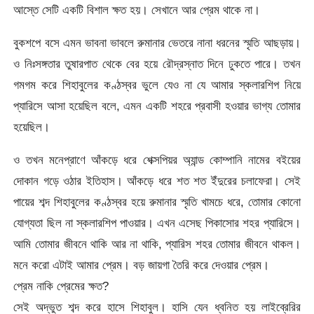
আস্তে সেটি একটি বিশাল ক্ষত হয়। সেখানে আর প্রেম থাকে না।
বুকশপে বসে এমন ভাবনা ভাবলে রুমানার ভেতরে নানা ধরনের স্মৃতি আছড়ায়।
ও নিঃসঙ্গতার তুষারপাত থেকে বের হয়ে রৌদ্রস্নাত দিনে ঢুকতে পারে। তখন
গমগম করে শিহাবুলের কণ্ঠস্বর ভুলে যেও না যে আমার স্কলারশিপ নিয়ে
প্যারিসে আসা হয়েছিল বলে, এমন একটি শহরে প্রবাসী হওয়ার ভাগ্য তোমার
হয়েছিল।
ও তখন মনেপ্রাণে আঁকড়ে ধরে শেক্সপিয়র অ্যান্ড কোম্পানি নামের বইয়ের
দোকান গড়ে ওঠার ইতিহাস। আঁকড়ে ধরে শত শত ইঁদুরের চলাফেরা। সেই
পায়ের শব্দ শিহাবুলের কণ্ঠস্বর হয়ে রুমানার স্মৃতি খামচে ধরে, তোমার কোনো
যোগ্যতা ছিল না স্কলারশিপ পাওয়ার। এখন এসেছ পিকাসোর শহর প্যারিসে।
আমি তোমার জীবনে থাকি আর না থাকি, প্যারিস শহর তোমার জীবনে থাকল।
মনে করো এটাই আমার প্রেম। বড় জায়গা তৈরি করে দেওয়ার প্রেম।
প্রেম নাকি প্রেমের ক্ষত?
সেই অদ্ভুত শব্দ করে হাসে শিহাবুল। হাসি যেন ধ্বনিত হয় লাইব্রেরির