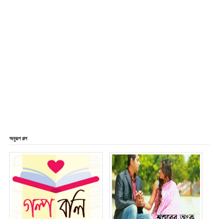
অনুরূপ গল্প