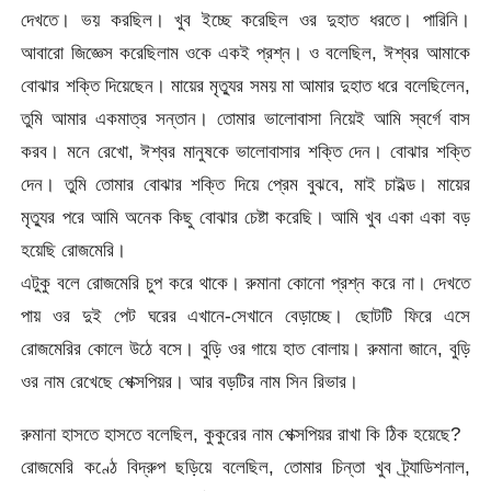
দেখতে। ভয় করছিল। খুব ইচ্ছে করেছিল ওর দুহাত ধরতে। পারিনি।
আবারো জিজ্ঞেস করেছিলাম ওকে একই প্রশ্ন। ও বলেছিল, ঈশ্বর আমাকে
বোঝার শক্তি দিয়েছেন। মায়ের মৃত্যুর সময় মা আমার দুহাত ধরে বলেছিলেন,
তুমি আমার একমাত্র সন্তান। তোমার ভালোবাসা নিয়েই আমি স্বর্গে বাস
করব। মনে রেখো, ঈশ্বর মানুষকে ভালোবাসার শক্তি দেন। বোঝার শক্তি
দেন। তুমি তোমার বোঝার শক্তি দিয়ে প্রেম বুঝবে, মাই চাইল্ড। মায়ের
মৃত্যুর পরে আমি অনেক কিছু বোঝার চেষ্টা করেছি। আমি খুব একা একা বড়
হয়েছি রোজমেরি।
এটুকু বলে রোজমেরি চুপ করে থাকে। রুমানা কোনো প্রশ্ন করে না। দেখতে
পায় ওর দুই পেট ঘরের এখানে-সেখানে বেড়াচ্ছে। ছোটটি ফিরে এসে
রোজমেরির কোলে উঠে বসে। বুড়ি ওর গায়ে হাত বোলায়। রুমানা জানে, বুড়ি
ওর নাম রেখেছে শেক্সপিয়র। আর বড়টির নাম সিন রিভার।
রুমানা হাসতে হাসতে বলেছিল, কুকুরের নাম শেক্সপিয়র রাখা কি ঠিক হয়েছে?
রোজমেরি কণ্ঠে বিদ্রুপ ছড়িয়ে বলেছিল, তোমার চিন্তা খুব ট্র্যাডিশনাল,