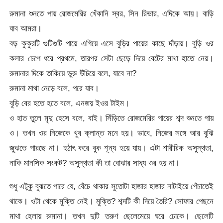
রুমানা শুনতে পায় রোজমেরির খেঁকানি স্বর, সিন রিভার, এদিকে আয়। বাড়ি
যাব আমরা।
বড় কুকুরটি গুটিগুটি পায়ে এগিয়ে এসে বুড়ির পায়ের কাছে দাঁড়ায়। বুড়ি ওর
কলার চেপে ধরে প্রথমে, তারপর সেটা ছেড়ে দিয়ে বেল্টের মাথা হাতে নেয়।
রুমানার দিকে তাকিয়ে ভুরু উঁচিয়ে বলে, যাবে না?
রুমানা মাথা নেড়ে বলে, পরে যাব।
বুড়ি বের হতে হতে বলে, এনজয় ইওর টাইম।
ও হাত তুলে মৃদু হেসে বলে, বাই। সিঁড়িতে রোজমেরির পায়ের শব্দ শুনতে পায়
ও। তখন ওর নিজেকে খুব ক্লান্ত মনে হয়। ভাবে, নিজের সঙ্গে আর বুঝি
জুঝতে পারছে না। হঠাৎ করে বুক শূন্য হয়ে যায়। এটা শারীরিক অসুস্থতা,
নাকি মানসিক সংকট? অসুস্থতা কী তা বোঝার সাধ্য ওর হয় না।
শুধু এটুকু বুঝতে পারে যে, বেঁচে থাকার সুতোটা হাজার হাজার নাটাইয়ে পেঁচাতেই
থাকে। ওটা থেকে মুক্তি নেই। মুক্তি? শব্দটি কী দিয়ে তৈরি? সোফার পেছনে
মাথা হেলায় রুমানা। তখন দুটি তরুণ ছেলেমেয়ে ঘরে ঢোকে। ছেলেটি