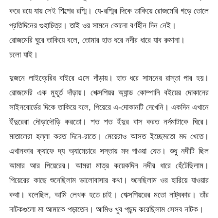
করে রয়ে যায় সেই শিল্পের রশ্মি। যে-রশ্মির দিকে তাকিয়ে রোজমেরি গড়ে তোলে
প্রতিদিনের গুহাচিত্র। তাই ওর সামনে কোনো বর্ণহীন দিন নেই।
রোজমেরি ঘুরে তাকিয়ে বলে, তোমার হাত ধরে নদীর ধারে যাব রুমানা।
চলো যাই।
দুজনে লাইব্রেরির বাইরে এসে দাঁড়ায়। হাত ধরে সামনের রাস্তা পার হয়।
রোজমেরি এক মুহূর্ত দাঁড়ায়। শেক্সপিয়র অ্যান্ড কোম্পানি বইয়ের দোকানের
সাইনবোর্ডের দিকে তাকিয়ে বলে, পিয়েরে এ-দোকানটি দেখেনি। একদিন এখানে
ইঁদুরেরা দৌড়াদৌড়ি করতো। শত শত ইঁদুর বাস করত নর্দমাটাকে ঘিরে।
মাতালেরা হল্লা করত দিনে-রাতে। মেয়েরাও আসত ইচ্ছেমতো মদ খেতে।
এখানকার ক্যাফে দ্য অ্যামেচারে সস্তায় মদ পাওয়া যেত। শুধু নদীটি ছিল
আমার আর পিয়েরের। আমরা মাত্র কয়েকদিন নদীর ধারে হেঁটেছিলাম।
পিয়েরের কাছে শুনেছিলাম ভালোবাসার কথা। শুনেছিলাম ওর হারিয়ে যাওয়ার
কথা। বলেছিল, আমি লেখক হতে চাই। শেক্সপিয়রের মতো নাট্যকার। তাঁর
নাটকগুলো মা আমাকে পড়াতেন। আমিও খুব পছন্দ করেছিলাম সেসব নাটক।