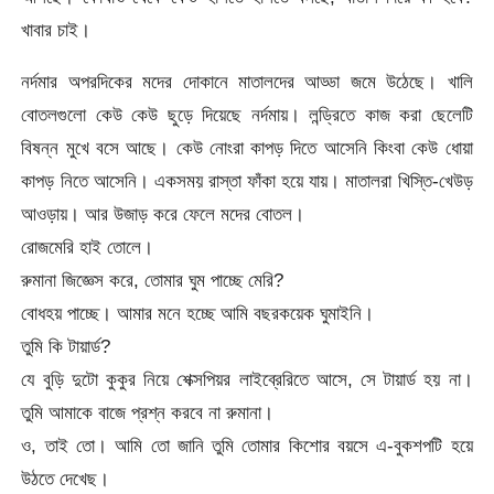
খাবার চাই।
নর্দমার অপরদিকের মদের দোকানে মাতালদের আড্ডা জমে উঠেছে। খালি
বোতলগুলো কেউ কেউ ছুড়ে দিয়েছে নর্দমায়। লন্ড্রিতে কাজ করা ছেলেটি
বিষন্ন মুখে বসে আছে। কেউ নোংরা কাপড় দিতে আসেনি কিংবা কেউ ধোয়া
কাপড় নিতে আসেনি। একসময় রাস্তা ফাঁকা হয়ে যায়। মাতালরা খিস্তি-খেউড়
আওড়ায়। আর উজাড় করে ফেলে মদের বোতল।
রোজমেরি হাই তোলে।
রুমানা জিজ্ঞেস করে, তোমার ঘুম পাচ্ছে মেরি?
বোধহয় পাচ্ছে। আমার মনে হচ্ছে আমি বছরকয়েক ঘুমাইনি।
তুমি কি টায়ার্ড?
যে বুড়ি দুটো কুকুর নিয়ে শেক্সপিয়র লাইব্রেরিতে আসে, সে টায়ার্ড হয় না।
তুমি আমাকে বাজে প্রশ্ন করবে না রুমানা।
ও, তাই তো। আমি তো জানি তুমি তোমার কিশোর বয়সে এ-বুকশপটি হয়ে
উঠতে দেখেছ।