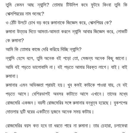
তুমি কেমন আছ ন্যান্সি? তোমার টিউলিপ কবে ফুটবে কিংবা তুমি কি
শেক্সপিয়রের নাম শুনেছ?
ও ঠোঁট উলটে চোখ বড় করে রুমানাকে জিজ্ঞেস করে, শেক্সপিয়র কে?
রুমানা উত্তর দিতে আমতা-আমতা করলে ন্যান্সি আবার জিজ্ঞেস করে, লোকটি
কে রুমানা?
আমি কি তোমার কাজে দেরি করিয়ে দিচ্ছি ন্যান্সি?
ন্যান্সি হেসে বলে, তুমি অনেক বই পড়ো তো, সেজন্য অনেক কিছু জানো।
আমি বই পড়তে ভালোবাসি না। বই পড়তে আমার বিরক্ত লাগে। যাই। বাই
রুমানা।
রুমানার এমন অভিজ্ঞতা প্রায়ই হয়। খুব কমই কাউকে পাওয়া যায়, যে বই
পড়তে আসে। বেশিরভাগই অবসর কাটাতে আসে এখানে। তাদের মধ্যে
রোজমেরি একজন। বয়সী রোজমেরির সঙ্গে রুমানার বন্ধুত্ব হয়েছে। বুকশপের
দোতলার দুটি ঘরের একটিতে দুজনে অনেক সময় কাটায়।
রোজমেরির বয়স কত হবে তা ধরতে পারে না রুমানা। তার চেহারা, চলাফেরা