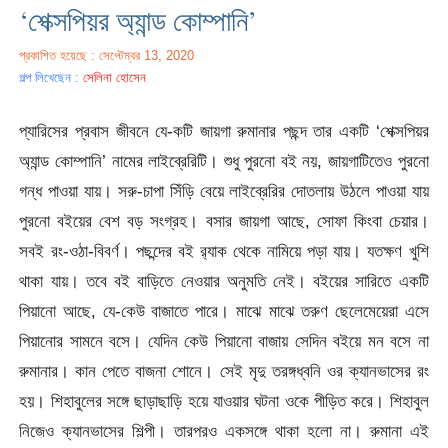
‘শেক্সপিয়র অ্যান্ড কোম্পানি’
প্রকাশিত হয়েছে : সেপ্টেম্বর 13, 2020
গল্প লিখেছেন :
সেলিনা হোসেন
প্যারিসের প্রবাস জীবনে যে-কটি জায়গা রুমানার পছন্দ তার একটি ‘শেক্সপিয়র
অ্যান্ড কোম্পানি’ নামের লাইব্রেরিটি। শুধু পুরনো বই নয়, জায়গাটিতেও পুরনো
গন্ধ পাওয়া যায়। সরু-চাপা সিঁড়ি বেয়ে লাইব্রেরির দোতলায় উঠলে পাওয়া যায়
পুরনো বইয়ের বেশ বড় সংগ্রহ। বসার জায়গা আছে, সোফা কিংবা চেয়ার।
সবই রং-ওঠা-বিবর্ণ। পছন্দের বই র‌্যাক থেকে নামিয়ে পড়া যায়। যতক্ষণ খুশি
থাকা যায়। তবে বই বাড়িতে নেওয়ার অনুমতি নেই। বইয়ের সারিতে একটি
পিয়ানো আছে, যে-কেউ বাজাতে পারে। মাঝে মাঝে তরুণ ছেলেমেয়েরা এসে
পিয়ানোর সামনে বসে। যেদিন কেউ পিয়ানো বাজায় সেদিন বইয়ে মন বসে না
রুমানার। কান পেতে বাজনা শোনে। সেই মৃদু তরঙ্গধ্বনি ওর ক্যানভাসের রং
হয়। শিহাবুলের সঙ্গে ছাড়াছাড়ি হয়ে যাওয়ার ঘটনা ওকে পীড়িত করে। শিহাবুল
নিজেও ক্যানভাসের শিল্পী। তারপরও একসঙ্গে থাকা হলো না। রুমানা এই