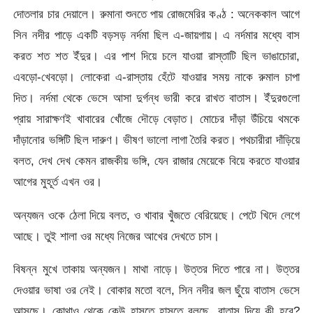
দোতলার চার দেয়ালে। রুমানা শুনতে পায় রোজমেরির কণ্ঠ : অনেককাল আগে
সিন নদীর পাড়ে একটি বড়সড় নর্দমা ছিল এ-জায়গায়। এ নর্দমার মধ্যে বাস
করত শত শত ইঁদুর। এর পাশ দিয়ে চলে যাওয়া রাস্তাটি ছিল ভাঙাচোরা,
এবড়ো-খেবড়ো। লোকেরা এ-রাস্তায় হেঁটে যাওয়ার সময় নাকে রুমাল চাপা
দিত। নর্দমা থেকে ভেসে আসা দুর্গন্ধ ভারী করে রাখত বাতাস। ইঁদুরগুলো
প্রায় সারাক্ষণই খাবারের খোঁজে দৌড়ে বেড়াত। মোচের দাঁড়া উঁচিয়ে থমকে
দাঁড়ানোর ভঙ্গিটি ছিল দারুণ। ভীষণ ভালো লাগা তৈরি করত। পথচারীরা দাঁড়িয়ে
বলত, দেখ দেখ কেমন রাজকীয় ভঙ্গি, যেন রাজার মেয়েকে বিয়ে করতে যাওয়ার
আগের মুহূর্ত এখন ওর।
অন্যজন ওকে ঠেলা দিয়ে বলত, ও খাবার খুঁজতে বেরিয়েছে। পেটে খিদে লেগে
আছে। তুই শালা ওর মধ্যে নিজের আখের দেখতে চাস।
বিষন্ন মুখে তাকায় অন্যজন। মাথা নাড়ে। উত্তর দিতে পারে না। উত্তর
দেওয়ার ভাষা ওর নেই। বোকার মতো বলে, সিন নদীর জল ছুঁয়ে বাতাস ভেসে
আসছে। কোথাও থেকে কেউ হাসতে হাসতে বলছে, বাতাস দিয়ে কী হবে?