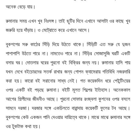
অনেক বেড়ে যায়।
রুমানার সময় এখন খুব নিঃসঙ্গ। তাই ছুটির দিনে এখানে আসাটা ওর কাছে খুব
জরুরি হয়ে দাঁড়ায়। ও মেট্রোতে করে এখানে আসে।
বুকশপের সরু কাঠের সিঁড়ি দিয়ে উঠতে থাকে। সিঁড়িটি এত সরু যে দুজন
পাশাপাশি উঠতে পারে না। নামতেও পারে না। সিঁড়ির সোজাসুজি ঘরটি একটি
বসার ঘর। দোতলার ঘরের পুরনো বই বিক্রির জন্য নয়। রুমানার হাসি পায়
যখন দেখে বইচোরদের সতর্ক রাখার জন্য গোপন ক্যামেরায় গতিবিধি নজরদারি
করা হয়। কারো বই সরানোর সাধ্য নেই। গত কয়েকদিন ধরে পেইন্টিংয়ের
ওপর একটি বই পড়ছে রুমানা। বইটি মূলত শিল্পের ইতিহাস। অনেককাল
আগের শিল্পীদের জীবনীও আছে। পুরনো সোফার রংজ্বলা কুশনের ওপর বসলে
সামনে দরজা। দরজার সঙ্গে একচিলতে বারান্দায় কয়েকটি ফুলের টব আছে।
বুকশপের কেউ একজন পানি দেওয়ার দায়িত্বে থাকে। মাঝে মাঝে রুমানার সঙ্গে
ওর টুকটাক কথা হয়।