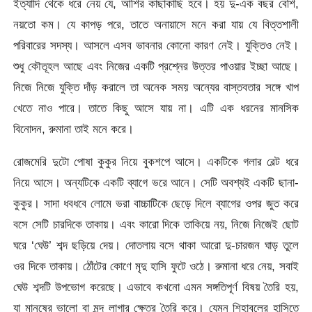
ইত্যাদি থেকে ধরে নেয় যে, আশির কাছাকাছি হবে। হয় দু-এক বছর বেশি,
নয়তো কম। যে কাপড় পরে, তাতে অনায়াসে মনে করা যায় যে বিত্তশালী
পরিবারের সদস্য। আসলে এসব ভাবনার কোনো কারণ নেই। যুক্তিও নেই।
শুধু কৌতূহল আছে এবং নিজের একটি প্রশ্নের উত্তর পাওয়ার ইচ্ছা আছে।
নিজে নিজে যুক্তি দাঁড় করালে তা অনেক সময় অন্যের বাস্তবতার সঙ্গে খাপ
খেতে নাও পারে। তাতে কিছু আসে যায় না। এটি এক ধরনের মানসিক
বিনোদন, রুমানা তাই মনে করে।
রোজমেরি দুটো পোষা কুকুর নিয়ে বুকশপে আসে। একটিকে গলার বেল্ট ধরে
নিয়ে আসে। অন্যটিকে একটি ব্যাগে ভরে আনে। সেটি অবশ্যই একটি ছানা-
কুকুর। সাদা ধবধবে লোমে ভরা বাচ্চাটিকে ছেড়ে দিলে ব্যাগের ওপর জুত করে
বসে সেটি চারদিকে তাকায়। এবং কারো দিকে তাকিয়ে নয়, নিজে নিজেই ছোট
ঘরে ‘ঘেউ’ শব্দ ছড়িয়ে দেয়। দোতলায় বসে থাকা আরো দু-চারজন ঘাড় তুলে
ওর দিকে তাকায়। ঠোঁটের কোণে মৃদু হাসি ফুটে ওঠে। রুমানা ধরে নেয়, সবাই
ঘেউ শব্দটি উপভোগ করেছে। এভাবে কখনো এমন সঙ্গতিপূর্ণ বিষয় তৈরি হয়,
যা মানুষের ভালো বা মন্দ লাগার ক্ষেত্র তৈরি করে। যেমন শিহাবুলের হাসিতে