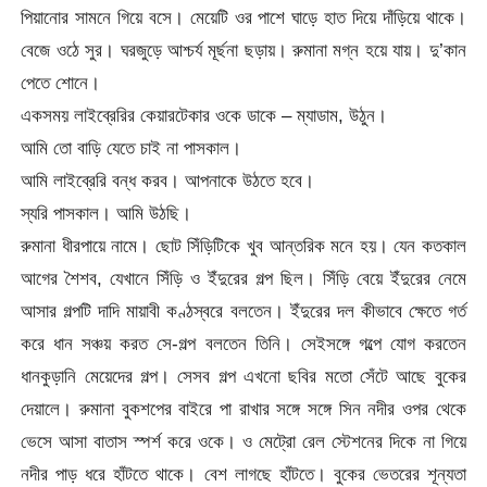
পিয়ানোর সামনে গিয়ে বসে। মেয়েটি ওর পাশে ঘাড়ে হাত দিয়ে দাঁড়িয়ে থাকে।
বেজে ওঠে সুর। ঘরজুড়ে আশ্চর্য মূর্ছনা ছড়ায়। রুমানা মগ্ন হয়ে যায়। দু’কান
পেতে শোনে।
একসময় লাইব্রেরির কেয়ারটেকার ওকে ডাকে – ম্যাডাম, উঠুন।
আমি তো বাড়ি যেতে চাই না পাসকাল।
আমি লাইব্রেরি বন্ধ করব। আপনাকে উঠতে হবে।
স্যরি পাসকাল। আমি উঠছি।
রুমানা ধীরপায়ে নামে। ছোট সিঁড়িটিকে খুব আন্তরিক মনে হয়। যেন কতকাল
আগের শৈশব, যেখানে সিঁড়ি ও ইঁদুরের গল্প ছিল। সিঁড়ি বেয়ে ইঁদুরের নেমে
আসার গল্পটি দাদি মায়াবী কণ্ঠস্বরে বলতেন। ইঁদুরের দল কীভাবে ক্ষেতে গর্ত
করে ধান সঞ্চয় করত সে-গল্প বলতেন তিনি। সেইসঙ্গে গল্পে যোগ করতেন
ধানকুড়ানি মেয়েদের গল্প। সেসব গল্প এখনো ছবির মতো সেঁটে আছে বুকের
দেয়ালে। রুমানা বুকশপের বাইরে পা রাখার সঙ্গে সঙ্গে সিন নদীর ওপর থেকে
ভেসে আসা বাতাস স্পর্শ করে ওকে। ও মেট্রো রেল স্টেশনের দিকে না গিয়ে
নদীর পাড় ধরে হাঁটতে থাকে। বেশ লাগছে হাঁটতে। বুকের ভেতরের শূন্যতা