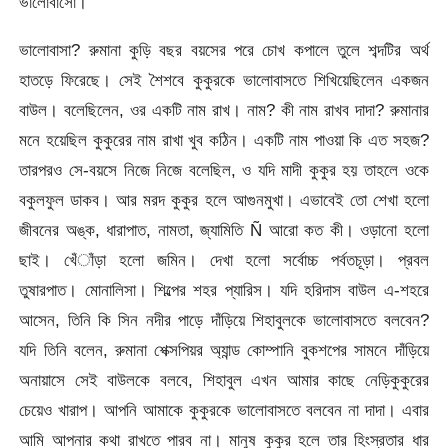
ভালোবাসো।
ভালোবাসা? রুমানা কুড়ি বছর বয়সের পরে চোখ কপালে তুলে শব্দটির অর্থ
হাতড়ে ফিরেছে। সেই শৈশবে কুকুরকে ভালোবাসতে শিখিয়েছিলেন একজন
বাউল। বলেছিলেন, ওর একটি নাম রাখ। নাম? কী নাম রাখব দাদা? রুমানার
মনে হয়েছিল কুকুরের নাম রাখা খুব কঠিন। একটি নাম পাওয়া কি এত সহজ?
তারপরও সে-বয়সে নিজে নিজে বলেছিল, ও যদি মাদী কুকুর হয় তাহলে ওকে
বকুলফুল ডাকব। আর মরদ কুকুর হলে আগুনমুখা। এভাবেই তো শেখা হলো
জীবনের অঙ্ক, ধারাপাত, নামতা, জ্যামিতি Ñ আরো কত কী। ওড়ানো হলো
ছাই। খেঁাঁড়া হলো জমিন। দেখা হলো সর্বোচ্চ পর্বতচূড়া। প্রবল
তুষারপাত। মোনালিসা। শিল্পের শহর প্যারিস। যদি হরিদাস বাউল এ-শহরে
আসেন, তিনি কি সিন নদীর পাড়ে দাঁড়িয়ে শিহাবুলকে ভালোবাসতে বলবেন?
যদি তিনি বলেন, রুমানা শেক্সপিয়র অ্যান্ড কোম্পানি বুকশপের সামনে দাঁড়িয়ে
অনায়াসে সেই বাউলকে বলবে, শিহাবুল এখন আমার কাছে নেড়িকুকুরের
চেয়েও খারাপ। আপনি আমাকে কুকুরকে ভালোবাসতে বলবেন না দাদা। এবার
আমি আপনার কথা রাখতে পারব না। মানুষ কুকুর হলে তার হিংস্রতার ধার