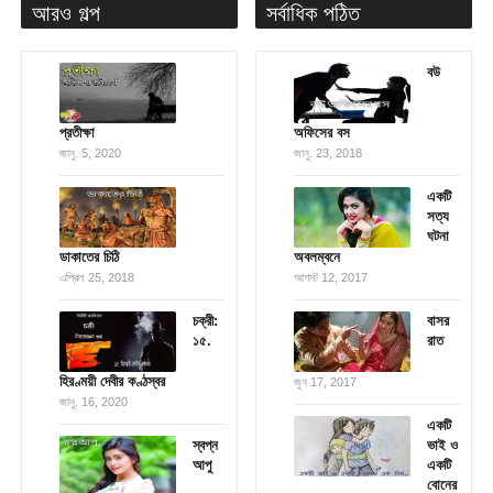
আরও গল্প
সর্বাধিক পঠিত
বউ
প্রতীক্ষা
অফিসের বস
জানু. 5, 2020
জানু. 23, 2018
একটি
সত্য
ঘটনা
ডাকাতের চিঠি
অবলম্বনে
এপ্রিল 25, 2018
আগস্ট 12, 2017
চক্রী:
বাসর
১৫.
রাত
হিরণ্ময়ী দেবীর কণ্ঠস্বর
জুন 17, 2017
জানু. 16, 2020
একটি
স্বপ্ন
ভাই ও
আপু
একটি
বোনের