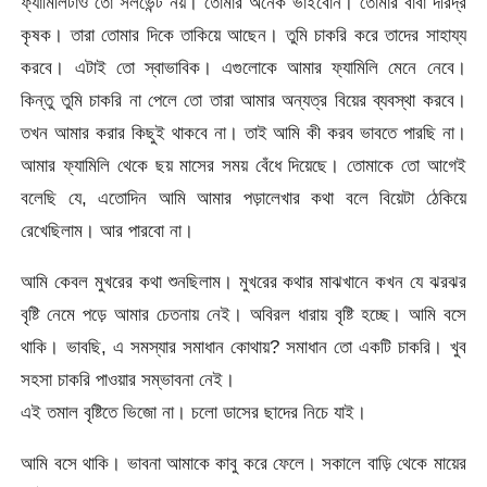
ফ্যামিলিটাও তো সলভেন্ট নয়। তোমার অনেক ভাইবোন। তোমার বাবা দরিদ্র
কৃষক। তারা তোমার দিকে তাকিয়ে আছেন। তুমি চাকরি করে তাদের সাহায্য
করবে। এটাই তো স্বাভাবিক। এগুলোকে আমার ফ্যামিলি মেনে নেবে।
কিন্তু তুমি চাকরি না পেলে তো তারা আমার অন্যত্র বিয়ের ব্যবস্থা করবে।
তখন আমার করার কিছুই থাকবে না। তাই আমি কী করব ভাবতে পারছি না।
আমার ফ্যামিলি থেকে ছয় মাসের সময় বেঁধে দিয়েছে। তোমাকে তো আগেই
বলেছি যে, এতোদিন আমি আমার পড়ালেখার কথা বলে বিয়েটা ঠেকিয়ে
রেখেছিলাম। আর পারবো না।
আমি কেবল মুখরের কথা শুনছিলাম। মুখরের কথার মাঝখানে কখন যে ঝরঝর
বৃষ্টি নেমে পড়ে আমার চেতনায় নেই। অবিরল ধারায় বৃষ্টি হচ্ছে। আমি বসে
থাকি। ভাবছি, এ সমস্যার সমাধান কোথায়? সমাধান তো একটি চাকরি। খুব
সহসা চাকরি পাওয়ার সম্ভাবনা নেই।
এই তমাল বৃষ্টিতে ভিজো না। চলো ডাসের ছাদের নিচে যাই।
আমি বসে থাকি। ভাবনা আমাকে কাবু করে ফেলে। সকালে বাড়ি থেকে মায়ের