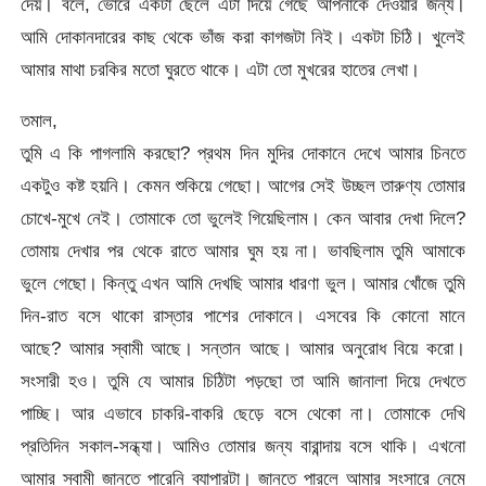
দেয়। বলে, ভোরে একটা ছেলে এটা দিয়ে গেছে আপনাকে দেওয়ার জন্য।
আমি দোকানদারের কাছ থেকে ভাঁজ করা কাগজটা নিই। একটা চিঠি। খুলেই
আমার মাথা চরকির মতো ঘুরতে থাকে। এটা তো মুখরের হাতের লেখা।
তমাল,
তুমি এ কি পাগলামি করছো? প্রথম দিন মুদির দোকানে দেখে আমার চিনতে
একটুও কষ্ট হয়নি। কেমন শুকিয়ে গেছো। আগের সেই উচ্ছল তারুণ্য তোমার
চোখে-মুখে নেই। তোমাকে তো ভুলেই গিয়েছিলাম। কেন আবার দেখা দিলে?
তোমায় দেখার পর থেকে রাতে আমার ঘুম হয় না। ভাবছিলাম তুমি আমাকে
ভুলে গেছো। কিন্তু এখন আমি দেখছি আমার ধারণা ভুল। আমার খোঁজে তুমি
দিন-রাত বসে থাকো রাস্তার পাশের দোকানে। এসবের কি কোনো মানে
আছে? আমার স্বামী আছে। সন্তান আছে। আমার অনুরোধ বিয়ে করো।
সংসারী হও। তুমি যে আমার চিঠিটা পড়ছো তা আমি জানালা দিয়ে দেখতে
পাচ্ছি। আর এভাবে চাকরি-বাকরি ছেড়ে বসে থেকো না। তোমাকে দেখি
প্রতিদিন সকাল-সন্ধ্যা। আমিও তোমার জন্য বারান্দায় বসে থাকি। এখনো
আমার স্বামী জানতে পারেনি ব্যাপারটা। জানতে পারলে আমার সংসারে নেমে