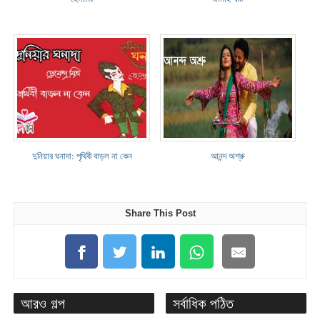
দুনিয়ার ঘনাদা: পৃথিবী বাড়ল না কেন
আনন্দ অশ্রু
Share This Post
আরও গল্প
সর্বাধিক পঠিত