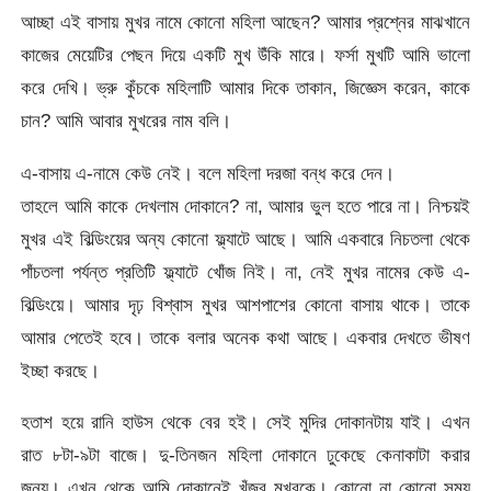
আচ্ছা এই বাসায় মুখর নামে কোনো মহিলা আছেন? আমার প্রশ্নের মাঝখানে
কাজের মেয়েটির পেছন দিয়ে একটি মুখ উঁকি মারে। ফর্সা মুখটি আমি ভালো
করে দেখি। ভ্রু কুঁচকে মহিলাটি আমার দিকে তাকান, জিজ্ঞেস করেন, কাকে
চান? আমি আবার মুখরের নাম বলি।
এ-বাসায় এ-নামে কেউ নেই। বলে মহিলা দরজা বন্ধ করে দেন।
তাহলে আমি কাকে দেখলাম দোকানে? না, আমার ভুল হতে পারে না। নিশ্চয়ই
মুখর এই বিল্ডিংয়ের অন্য কোনো ফ্ল্যাটে আছে। আমি একবারে নিচতলা থেকে
পাঁচতলা পর্যন্ত প্রতিটি ফ্ল্যাটে খোঁজ নিই। না, নেই মুখর নামের কেউ এ-
বিল্ডিংয়ে। আমার দৃঢ় বিশ্বাস মুখর আশপাশের কোনো বাসায় থাকে। তাকে
আমার পেতেই হবে। তাকে বলার অনেক কথা আছে। একবার দেখতে ভীষণ
ইচ্ছা করছে।
হতাশ হয়ে রানি হাউস থেকে বের হই। সেই মুদির দোকানটায় যাই। এখন
রাত ৮টা-৯টা বাজে। দু-তিনজন মহিলা দোকানে ঢুকেছে কেনাকাটা করার
জন্য। এখন থেকে আমি দোকানেই খুঁজব মুখরকে। কোনো না কোনো সময়