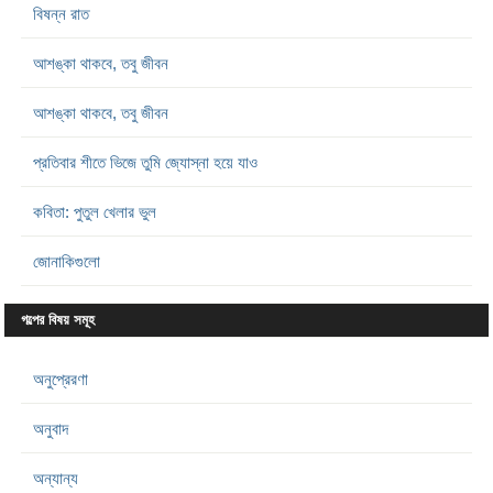
বিষন্ন রাত
আশঙ্কা থাকবে, তবু জীবন
আশঙ্কা থাকবে, তবু জীবন
প্রতিবার শীতে ভিজে তুমি জ্যোস্না হয়ে যাও
কবিতা: পুতুল খেলার ভুল
জোনাকিগুলো
গল্পের বিষয় সমূহ
অনুপ্রেরণা
অনুবাদ
অন্যান্য