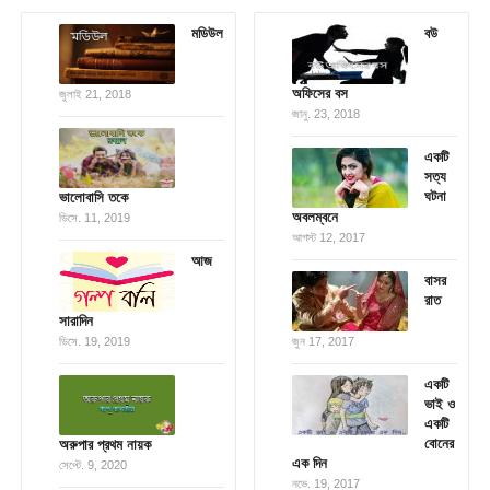
মডিউল
বউ
অফিসের বস
জুলাই 21, 2018
জানু. 23, 2018
একটি
সত্য
ঘটনা
ভালোবাসি তকে
অবলম্বনে
ডিসে. 11, 2019
আগস্ট 12, 2017
আজ
বাসর
রাত
সারাদিন
ডিসে. 19, 2019
জুন 17, 2017
একটি
ভাই ও
একটি
বোনের
অরুপার প্রথম নায়ক
এক দিন
সেপ্টে. 9, 2020
নভে. 19, 2017