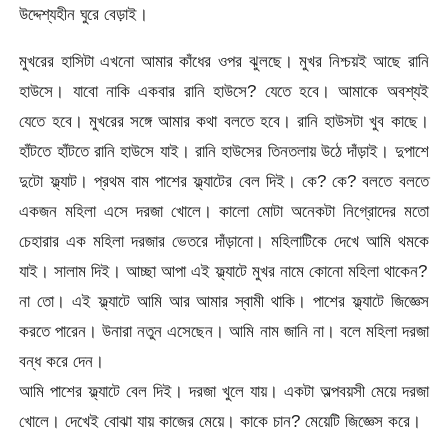
উদ্দেশ্যহীন ঘুরে বেড়াই।
মুখরের হাসিটা এখনো আমার কাঁধের ওপর ঝুলছে। মুখর নিশ্চয়ই আছে রানি
হাউসে। যাবো নাকি একবার রানি হাউসে? যেতে হবে। আমাকে অবশ্যই
যেতে হবে। মুখরের সঙ্গে আমার কথা বলতে হবে। রানি হাউসটা খুব কাছে।
হাঁটতে হাঁটতে রানি হাউসে যাই। রানি হাউসের তিনতলায় উঠে দাঁড়াই। দুপাশে
দুটো ফ্ল্যাট। প্রথম বাম পাশের ফ্ল্যাটের বেল দিই। কে? কে? বলতে বলতে
একজন মহিলা এসে দরজা খোলে। কালো মোটা অনেকটা নিগ্রোদের মতো
চেহারার এক মহিলা দরজার ভেতরে দাঁড়ানো। মহিলাটিকে দেখে আমি থমকে
যাই। সালাম দিই। আচ্ছা আপা এই ফ্ল্যাটে মুখর নামে কোনো মহিলা থাকেন?
না তো। এই ফ্ল্যাটে আমি আর আমার স্বামী থাকি। পাশের ফ্ল্যাটে জিজ্ঞেস
করতে পারেন। উনারা নতুন এসেছেন। আমি নাম জানি না। বলে মহিলা দরজা
বন্ধ করে দেন।
আমি পাশের ফ্ল্যাটে বেল দিই। দরজা খুলে যায়। একটা অল্পবয়সী মেয়ে দরজা
খোলে। দেখেই বোঝা যায় কাজের মেয়ে। কাকে চান? মেয়েটি জিজ্ঞেস করে।