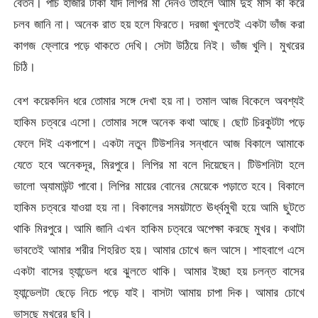
বেতন। পাঁচ হাজার টাকা যদি লিপির মা দেনও তাহলে আমি দুই মাস কী করে
চলব জানি না। অনেক রাত হয় হলে ফিরতে। দরজা খুলতেই একটা ভাঁজ করা
কাগজ ফ্লোরে পড়ে থাকতে দেখি। সেটা উঠিয়ে নিই। ভাঁজ খুলি। মুখরের
চিঠি।
বেশ কয়েকদিন ধরে তোমার সঙ্গে দেখা হয় না। তমাল আজ বিকেলে অবশ্যই
হাকিম চত্বরে এসো। তোমার সঙ্গে অনেক কথা আছে। ছোট চিরকুটটা পড়ে
ফেলে দিই একপাশে। একটা নতুন টিউশনির সন্ধানে আজ বিকালে আমাকে
যেতে হবে অনেকদূর, মিরপুরে। লিপির মা বলে দিয়েছেন। টিউশনিটা হলে
ভালো অ্যামাউন্ট পাবো। লিপির মায়ের বোনের মেয়েকে পড়াতে হবে। বিকালে
হাকিম চত্বরে যাওয়া হয় না। বিকালের সময়টাতে ঊর্ধ্বমুখী হয়ে আমি ছুটতে
থাকি মিরপুরে। আমি জানি এখন হাকিম চত্বরে অপেক্ষা করছে মুখর। কথাটা
ভাবতেই আমার শরীর শিহরিত হয়। আমার চোখে জল আসে। শাহবাগে এসে
একটা বাসের হ্যান্ডেল ধরে ঝুলতে থাকি। আমার ইচ্ছা হয় চলন্ত বাসের
হ্যান্ডেলটা ছেড়ে নিচে পড়ে যাই। বাসটা আমায় চাপা দিক। আমার চোখে
ভাসছে মুখরের ছবি।