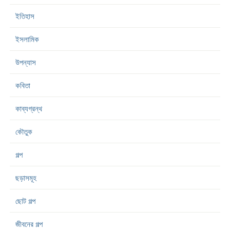
ইতিহাস
ইসলামিক
উপন্যাস
কবিতা
কাব্যগ্রন্থ
কৌতুক
গল্প
ছড়াসমূহ
ছোট গল্প
জীবনের গল্প