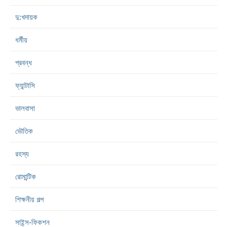
দু:খদায়ক
ধর্মীয়
প্রবন্ধ
ফ্যান্টাসি
ভালবাসা
ভৌতিক
রহস্য
রোমান্টিক
শিক্ষনীয় গল্প
সাইন্স-ফিকশন