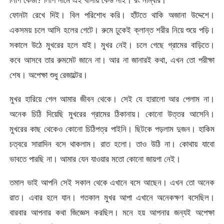
লিপি কেডা? লিপি নামে এই বাসায় কেউ নাই। রং নাম্বার।
ফোনটা রেখে দিই। বিল পরিশোধ করি। হাঁটতে থাকি অজানা উদ্দেশে।
একসময় চলে আসি হলের গেটে। রুমে ঢুকেই ক্লান্ত শরীর নিয়ে শুয়ে পড়ি।
সকালে উঠে মুখরের হলে যাই। মুখর নেই। চলে গেছে গ্রামের বাড়িতে।
কবে আসবে তার রুমমেট জানে না। আর না জানারই কথা, এখন তো পরীক্ষা
শেষ। অপেক্ষা শুধু রেজাল্টের।
মুখর হারিয়ে গেল আমার জীবন থেকে। সেই যে হারালো আর পেলাম না।
অনেক চিঠি দিয়েছি মুখরের গ্রামের ঠিকানায়। কোনো উত্তর আসেনি।
মুখরের কাছ থেকেও কোনো চিঠিপত্র পাইনি। ছিটকে পড়লাম দুজন। হাকিম
চত্বরে সারাদিন বসে থাকলাম। রাত হলো। তাও উঠি না। কোথায় যাবো
ভাবতে পারছি না। আমার যেন যাওয়ার মতো কোনো জায়গা নেই।
তমাল ভাই আপনি সেই সকাল থেকে এখানে বসে আছেন। এখন তো অনেক
রাত। এবার হলে যান। গতকাল মুখর আপা এখানে অনেকক্ষণ বসেছিল।
বারবার আপনার কথা জিজ্ঞেস করছিল। মনে হয় আপনার জন্যই অপেক্ষা