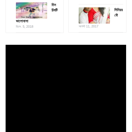
তিন
সিনিয়র
চিমটি
বৌ
ভালোবাসা
আগস্ট 11, 2017
ডিসে. 5, 2018