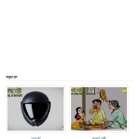
অনুরূপ গল্প
হেলমেট
জামাই ষষ্টি