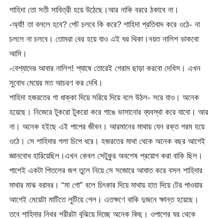
শাহিদা তো সতী সাবিত্রী হয়ে উঠেছে।আর নাকি বররে ঠকাবে না।
-অ্যাঁ! তা বললে হবে? পেট চলবে কি করে? শাহিদা প্রতিবাদ করে ওঠে- না
চললে না চলবে। তোমরা বের হয়ে যাও এই ঘর থিকা।নয়ত নালিশ ডাকবো
আমি।
-বেশ্যাদের আবার নালিশ! শ্যাষে তোরেই গেরাম ছাড়া করবো দেখিস। এখন
সুবোধ মেয়ের মত আচরণ কর দেখি।
শাহিদা হজরতের গা ধাক্কা দিয়ে সরিয়ে দিয়ে বলে উঠল- সরে যাও। অনেক
হয়েছে। নিজেরে টুকরো টুকরো করে গাঙে ভাসানোর ব্যবস্থা করে যাবো। আর
না। অনেক হইছে এই পাপের জীবন। আরমানের মাথায় যেন রক্ত গরম হয়ে
ওঠে। সে শাহিদার গলা চিপে ধরে। হজরতের মাথা থেকে অনেক বছর আগেই
জ্ঞানবোধ হারিয়েছিল।এখন কেবল সেটুকুর অবশেষ প্রয়োগ করা বাকি ছিল।
পাশেই একটা পিতলের জগ তুলে নিয়ে সে সজোরে আঘাত করে বসল শাহিদার
মাথার মাঝ বরাবর। “মা গো” বলে চিৎকার দিয়ে মাথায় হাত দিয়ে টের পাওয়ার
আগেই মেয়েটা মাটিতে লুটিয়ে গেল। এতক্ষণে বাকি দুজনে ক্ষান্ত হয়েছে।
তবে শাহিদার নিথর শরীরটা বুঝিয়ে দিচ্ছে অনেক কিছু। ওপাশের ঘর থেকে