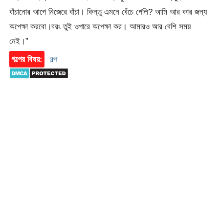
বাঁচানোর আগে নিজেরে বাঁচা। কিন্তু এমনে বেঁচে গেলি? আমি আর কার জন্য
অপেক্ষা করবো।বরং তুই ওপারে অপেক্ষা কর। আমারও আর বেশি সময়
নেই।”
গল্পের বিষয়:
গল্প