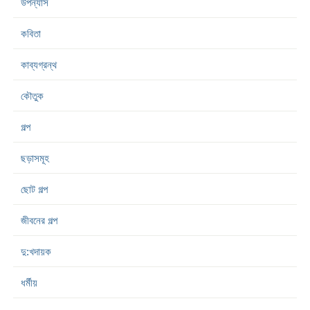
উপন্যাস
কবিতা
কাব্যগ্রন্থ
কৌতুক
গল্প
ছড়াসমূহ
ছোট গল্প
জীবনের গল্প
দু:খদায়ক
ধর্মীয়