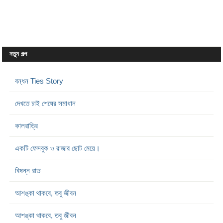
নতুন গল্প
বন্ধন Ties Story
দেখতে চাই শেষের সমাধান
কালরাত্রি
একটি ফেসবুক ও রাজার ছোট মেয়ে।
বিষন্ন রাত
আশঙ্কা থাকবে, তবু জীবন
আশঙ্কা থাকবে, তবু জীবন