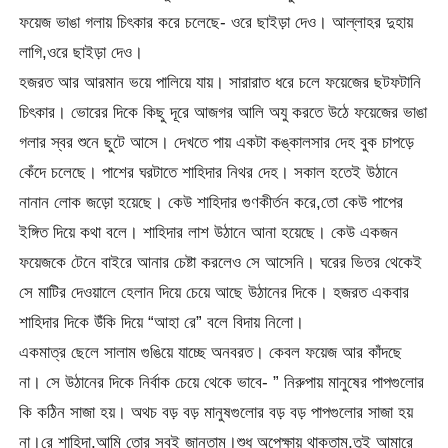
ফয়েজ ভাঙা গলায় চিৎকার করে চলেছে- ওরে ছাইড়া দেও। আল্লাহর দুহায়
লাগি,ওরে ছাইড়া দেও।
হজরত আর আরমান ভয়ে পালিয়ে যায়। সারারাত ধরে চলে ফয়েজের ছটফটানি
চিৎকার। ভোরের দিকে কিছু দূরে আজগর আলি অযু করতে উঠে ফয়েজের ভাঙা
গলার স্বর শুনে ছুটে আসে। দেখতে পায় একটা কঙ্কালসার দেহ বুক চাপড়ে
কেঁদে চলেছে। পাশের ঘরটাতে শাহিদার নিথর দেহ। সকাল হতেই উঠানে
নানান লোক জড়ো হয়েছে। কেউ শাহিদার গুণকীর্তন করে,তো কেউ পাপের
ইঙ্গিত দিয়ে কথা বলে। শাহিদার লাশ উঠানে আনা হয়েছে। কেউ একজন
ফয়েজকে টেনে বাইরে আনার চেষ্টা করলেও সে আসেনি। ঘরের ভিতর থেকেই
সে মাটির দেওয়ালে হেলান দিয়ে চেয়ে আছে উঠানের দিকে। হজরত একবার
শাহিদার দিকে উঁকি দিয়ে “আহা রে” বলে বিদায় নিলো।
একমাত্র ছেলে সালাম গুঙিয়ে যাচ্ছে অনবরত। কেবল ফয়েজ আর কাঁদছে
না। সে উঠানের দিকে নির্বাক চেয়ে থেকে ভাবে- ” নিরুপায় মানুষের পাপগুলোর
কি কঠিন সাজা হয়। অথচ বড় বড় মানুষগুলোর বড় বড় পাপগুলোর সাজা হয়
না।রে শাহিদা,আমি তোর সবই জানতাম।শুধু অপেক্ষায় থাকতাম,তুই আমারে