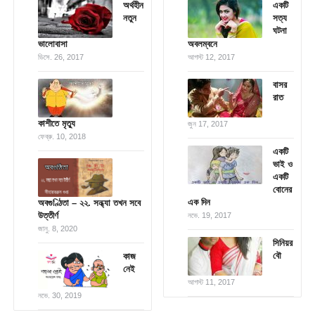
অর্থহীন
একটি
নতুন
সত্য
ঘটনা
ভালোবাসা
অবলম্বনে
ডিসে. 26, 2017
আগস্ট 12, 2017
বাসর
রাত
কাশীতে মৃত্যু
জুন 17, 2017
ফেব্রু. 10, 2018
একটি
ভাই ও
একটি
বোনের
এক দিন
অবগুণ্ঠিতা – ২২. সন্ধ্যা তখন সবে
উত্তীর্ণ
নভে. 19, 2017
জানু. 8, 2020
সিনিয়র
বৌ
কাজ
নেই
আগস্ট 11, 2017
নভে. 30, 2019