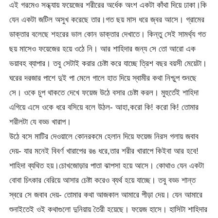
এই গরমেও সন্ধ্যায় ফয়েজের শরীরের অর্ধেক অংশ একটা কাঁথা দিয়ে ঢাকা।কি
যেন একটা জটিল অসুখ করেছে তার।গত ছয় মাস ধরে জ্বর আসে। গ্রামের
ডাক্তার বলেছে শহরের ভাল কোন ডাক্তার দেখাতে। কিন্তু সেই সামর্থ্য গত
ছয় মাসেও ফয়েজের হয়ে ওঠে নি। আর শাহিদার জন্য সে তো আরো এক
ভয়াবহ ব্যাপার। তবু সেটাই করার চেষ্টা করে যাচ্ছে ত্রিশ বছর বয়সী মেয়েটা।
ঘরের দরজার পাশে দুই পা মেলে গালে হাত দিয়ে স্বামীর কথা নিশ্চুপ শুনছে
সে। ওকে চুপ থাকতে দেখে ফয়েজ উঠে বসার চেষ্টা করল। মুহুর্তেই শাহিদা
এগিয়ে এসে ওকে ধরে বসিয়ে বলে উঠল- আহা,করো কি! করো কি! তোমার
শরীলটা যে বড্ড খারাপ।
উঠে বসে মাটির দেওয়ালে কোনরকমে হেলান দিয়ে ফয়েজ নিরস গলায় জবাব
দেয়- যার মনেই বিবর্ণ খারাপের রঙ ধরে,তার শরীর খারাপে কিইবা আর হবে!
শাহিদা ব্যথিত হয়।চোখজোড়ার পাতা ঝাপসা হয়ে আসে। কোথাও যেন একটা
বোবা চিৎকার বেরিয়ে আসার চেষ্টা করেও ব্যর্থ হয়ে যাচ্ছে। তবু বড্ড শান্ত
স্বরে সে জবাব দেয়- তোমার কথা আজকাল আমারে পীড়া দেয়। যেন আমারে
শুনাইতেই ওই কথাগুলো দুনিয়ায় তৈরী হয়েছে। ফয়েজ হাসে। হাসিটা শাহিদার