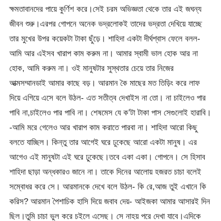
ক্ষমতাবানদের পায়ে কুর্ণিশ করে।সেই চরম অভিজ্ঞতা থেকে তার এই জঘন্য
জীবন শুরু।এরপর গোপনে অনেক ভদ্রলোকই তাদের ভদ্রতা দেখিয়ে যাচ্ছে
তার মুখের উপর কয়েকটা টাকা ছুঁড়ে। শাহিদা একটা দীর্ঘশ্বাস ফেলে বলল-
আমি আর এইসব খারাপ কাম করুম না। আমার স্বামী ভাল হোক আর না
হোক, আমি করুম না। ওই মানুষটার সুস্থতার চেয়ে তার নিজের
আত্মসম্মানডাই আমার কাছে বড়। আরমান কৈ মাছের মত তিড়িং করে লাফ
দিয়ে এগিয়ে এসে বলে উঠল- এত সতীত্ব দেখাইস না তো। না চাইলেও পার
পাবি না,চাইলেও পার পাবি না। শেষমেস যে ক’টা টাকা পাস সেগুলোই হারাবি।
-আমি মরে গেলেও আর খারাপ কাম করাতে পারবা না। শাহিদা আরো কিছু
বলতে যাচ্ছিল। কিন্তু তার আগেই ঘরে ঢুকেছে আরো একটা মানুষ। এর
আগেও এই মানুষটা এই ঘরে ঢু্কেছে।তবে একা একা। গোপনে। সে হিসাব
শাহিদা ছাড়া অন্ধকারও জানে না। তাকে দিনের আলোয় হজরত চাচা বলেই
সম্বোধর করে সে। আরমানকে দেখে বলে উঠল- কি রে,আজ তুই এখানে কি
করিস? আরমান পৈশাচিক হাসি দিয়ে জবাব দেয়- আইজকা আমার আসারই দিন
ছিল।তুমি চাচা ভুল করে চইলে এসেছ। সে নাহয় পরে দেখা যাবে।এদিকে