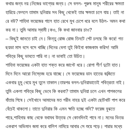
কথার জন্য নয়।নিজের ভাগ্যের জন্য। সে বলল- পুরুষ মানুষ শরীরের ক্ষমতা
হারিয়ে ফেললে তামাম দুনিয়ার সব কিছু থেকেই তার ক্ষমতা চলে যায়। তাই না
রে বউ? শাহিদা ফয়েজের গালে হাত রেখে মুখ চেপে ধরে বলে উঠল- অমন কথা
কয় না। তুমি আমার স্বামী।কও, কি কথা জানবার চাও?
– কিছুই জানতে চাই নে। কিন্তু রোজ রোজ তিনটে পেট চলছে কি করে! গত
ছয়ডা মাস বসে বসে খাচ্ছি।দিনের বেলা তুই কিইবা কাজকাম করিস! আমি
পবিত্র কিছু ভাবতে পারি না। না ভাবাই তো উচিত।
শাহিদা ফয়েজের একটা হাত শক্ত করে জাপ্টে ধরে। রোগা শীর্ণ দুটো হাত।
দিনে দিনে আরো নিস্তেজ হয়ে যাচ্ছে। সে ফয়েজের ডান হাতের কব্জিতে
একবার চুমু খেয়ে মুখ তুলে তাকাল।তারপর বলল-দুনিয়াডাতেই পবিত্রতা নাই।
তুমি একলা পবিত্র কিছু ভেবে কি করবা? তামাম দুনিয়া চলে এখন পাপকলের
যাঁতায় পিষে। সেইখানে আমাদের মত গরীব নাহয় দুই একটা ছোটখাট পাপ করে
বেঁচেই থাকলো। তাতে দুনিয়ার কি এমন ক্ষতি হচ্ছে শুনি? ফয়েজ বুঝতে
পারে,শাহিদার কাছ থেকে যথাযথ উত্তর সে কোনদিনই পাবে না। মনের ভিতর
একরাশ অভিমান জমা করে বালিশ নামিয়ে আবার সে শুয়ে পড়ে। পারার মধ্যে