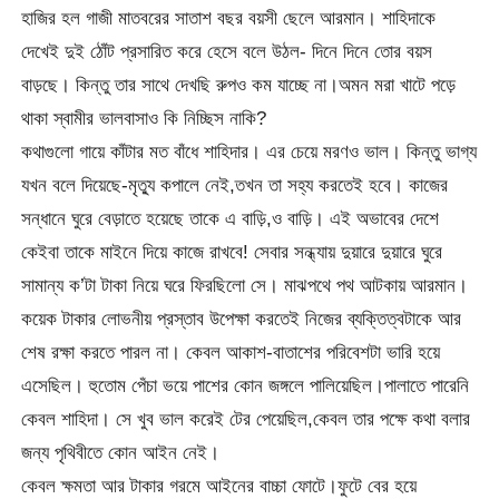
হাজির হল গাজী মাতবরের সাতাশ বছর বয়সী ছেলে আরমান। শাহিদাকে
দেখেই দুই ঠোঁট প্রসারিত করে হেসে বলে উঠল- দিনে দিনে তোর বয়স
বাড়ছে। কিন্তু তার সাথে দেখছি রুপও কম যাচ্ছে না।অমন মরা খাটে পড়ে
থাকা স্বামীর ভালবাসাও কি নিচ্ছিস নাকি?
কথাগুলো গায়ে কাঁটার মত বাঁধে শাহিদার। এর চেয়ে মরণও ভাল। কিন্তু ভাগ্য
যখন বলে দিয়েছে-মৃত্যু কপালে নেই,তখন তা সহ্য করতেই হবে। কাজের
সন্ধানে ঘুরে বেড়াতে হয়েছে তাকে এ বাড়ি,ও বাড়ি। এই অভাবের দেশে
কেইবা তাকে মাইনে দিয়ে কাজে রাখবে! সেবার সন্ধ্যায় দুয়ারে দুয়ারে ঘুরে
সামান্য ক’টা টাকা নিয়ে ঘরে ফিরছিলো সে। মাঝপথে পথ আটকায় আরমান।
কয়েক টাকার লোভনীয় প্রস্তাব উপেক্ষা করতেই নিজের ব্যক্তিত্বটাকে আর
শেষ রক্ষা করতে পারল না। কেবল আকাশ-বাতাশের পরিবেশটা ভারি হয়ে
এসেছিল। হুতোম পেঁচা ভয়ে পাশের কোন জঙ্গলে পালিয়েছিল।পালাতে পারেনি
কেবল শাহিদা। সে খুব ভাল করেই টের পেয়েছিল,কেবল তার পক্ষে কথা বলার
জন্য পৃথিবীতে কোন আইন নেই।
কেবল ক্ষমতা আর টাকার গরমে আইনের বাচ্চা ফোটে।ফুটে বের হয়ে