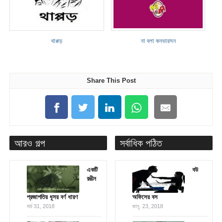
থাপ্পড়
না বলা কনভারসন
Share This Post
আরও গল্প
সর্বাধিক পঠিত
একটি
বউ
রঙীন
প্রজাপতির ধূসর বর্ণ ধারণ
অফিসের বস
মার্চ 31, 2018
জানু. 23, 2018