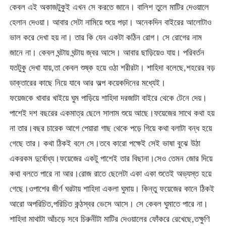
কেবল এই অকাজটুকুই এখন সে করতে জানে। বালিশ তুলে মাটির দেওয়ালে
হেলান দেওয়া। আবার সেটা নামিয়ে শুয়ে পড়া। অনেকদিন বাইরের আলোটাও
ভাল করে দেখা হয় না। তার কি যেন একটা কঠিন রোগ। সে রোগের নাম
জানে না। কেবল ঘন্টায় ঘন্টায় জ্বর আসে। আবার ছাড়িয়েও যায়। পরিবর্তন
যতটুকু দেখা যায়,তা কেবল শুষ্ক হয়ে ওঠা শরীরটা। শাহিদা বলেছে,শহরের বড়
ডাক্তারের কাছে নিয়ে যাবে আর অল্প কয়েকদিনের মধ্যেই।
ফয়েজকে খাবার খাইয়ে ঘুম পাড়িয়ে শাহিদা দরজাটা বাইরে থেকে টেনে দেয়।
পাশেই দশ বছরের একমাত্র ছেলে সালাম শুয়ে আছে।ফয়েজের সাথে কথা হয়
না তার।বছর চারেক আগে পেয়ারা গাছ থেকে পড়ে গিয়ে কথা বলাটা বন্ধ হয়ে
গেছে তার। কথা ঠিকই বলে সে।তবে কারো পক্ষেই সেই ভাষা বুঝে উঠা
একরকম দুর্বোধ্য।ফয়েজের একটু পাশেই তার বিছানা।সেও তেমন জোর দিয়ে
কথা বলতে পারে না আর।রোজ রাতে ছেলেটা একা একা শুতেই অভ্যস্ত হয়ে
গেছে।ওপাশের জীর্ণ ঘরটায় শাহিদা একলা ঘুমায়। কিন্তু ফয়েজের কানে ঠিকই
আরো অপরিচিত,পরিচিত কন্ঠস্বর ভেসে আসে। সে কেবল ঘুমাতে পারে না।
শাহিদা মাথাটা আঁচড়ে সবে চিরুনীটা মাটির দেওয়ালের ফোঁকরে রেখেছে,তক্ষুণি