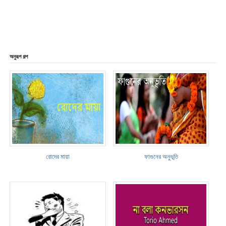
অনুরূপ গল্প
রোদের মায়া
ফাগুনের অনুভূতি