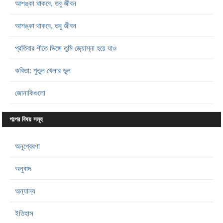
আশঙ্কা থাকবে, তবু জীবন
আশঙ্কা থাকবে, তবু জীবন
প্রতিবার শীতে ভিজে তুমি জ্যোস্না হয়ে যাও
কবিতা: পুতুল খেলার ভুল
জোনাকিগুলো
গল্পের বিষয় সমূহ
অনুপ্রেরণা
অনুবাদ
অন্যান্য
ইতিহাস