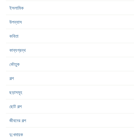
ইসলামিক
উপন্যাস
কবিতা
কাব্যগ্রন্থ
কৌতুক
গল্প
ছড়াসমূহ
ছোট গল্প
জীবনের গল্প
দু:খদায়ক