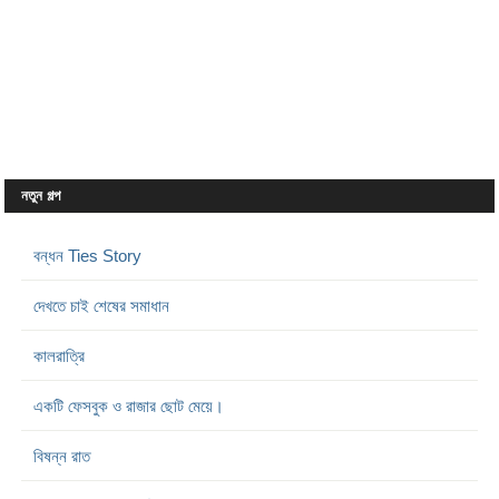
নতুন গল্প
বন্ধন Ties Story
দেখতে চাই শেষের সমাধান
কালরাত্রি
একটি ফেসবুক ও রাজার ছোট মেয়ে।
বিষন্ন রাত