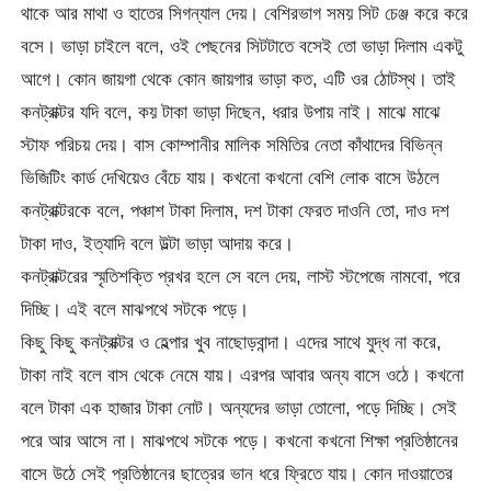
থাকে আর মাথা ও হাতের সিগন্যাল দেয়। বেশিরভাগ সময় সিট চেঞ্জ করে করে
বসে। ভাড়া চাইলে বলে, ওই পেছনের সিটটাতে বসেই তো ভাড়া দিলাম একটু
আগে। কোন জায়গা থেকে কোন জায়গার ভাড়া কত, এটি ওর ঠোটস্থ। তাই
কনট্রাক্টর যদি বলে, কয় টাকা ভাড়া দিছেন, ধরার উপায় নাই। মাঝে মাঝে
স্টাফ পরিচয় দেয়। বাস কোম্পানীর মালিক সমিতির নেতা কাঁথাদের বিভিন্ন
ভিজিটিং কার্ড দেখিয়েও বেঁচে যায়। কখনো কখনো বেশি লোক বাসে উঠলে
কনট্রাক্টরকে বলে, পঞ্চাশ টাকা দিলাম, দশ টাকা ফেরত দাওনি তো, দাও দশ
টাকা দাও, ইত্যাদি বলে উল্টা ভাড়া আদায় করে।
কনট্রাক্টরের স্মৃতিশক্তি প্রখর হলে সে বলে দেয়, লাস্ট স্টপেজে নামবো, পরে
দিচ্ছি। এই বলে মাঝপথে সটকে পড়ে।
কিছু কিছু কনট্রাক্টর ও হেল্পার খুব নাছোড়বান্দা। এদের সাথে যুদ্ধ না করে,
টাকা নাই বলে বাস থেকে নেমে যায়। এরপর আবার অন্য বাসে ওঠে। কখনো
বলে টাকা এক হাজার টাকা নোট। অন্যদের ভাড়া তোলো, পড়ে দিচ্ছি। সেই
পরে আর আসে না। মাঝপথে সটকে পড়ে। কখনো কখনো শিক্ষা প্রতিষ্ঠানের
বাসে উঠে সেই প্রতিষ্ঠানের ছাত্রের ভান ধরে ফ্রিতে যায়। কোন দাওয়াতের