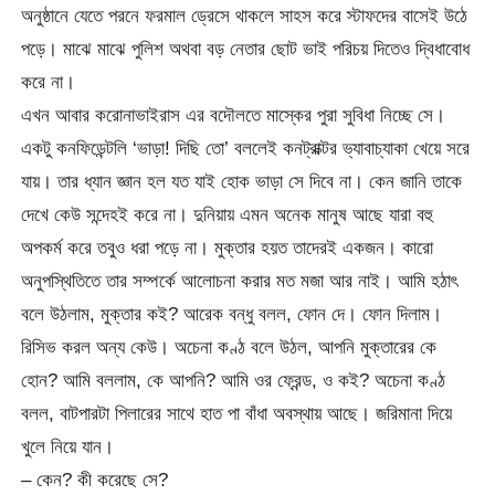
অনুষ্ঠানে যেতে পরনে ফরমাল ড্রেসে থাকলে সাহস করে স্টাফদের বাসেই উঠে
পড়ে। মাঝে মাঝে পুলিশ অথবা বড় নেতার ছোট ভাই পরিচয় দিতেও দ্বিধাবোধ
করে না।
এখন আবার করোনাভাইরাস এর বদৌলতে মাস্কের পুরা সুবিধা নিচ্ছে সে।
একটু কনফিডেন্টলি ‘ভাড়া! দিছি তো’ বললেই কনট্রাক্টর ভ্যাবাচ্যাকা খেয়ে সরে
যায়। তার ধ্যান জ্ঞান হল যত যাই হোক ভাড়া সে দিবে না। কেন জানি তাকে
দেখে কেউ সন্দেহই করে না। দুনিয়ায় এমন অনেক মানুষ আছে যারা বহু
অপকর্ম করে তবুও ধরা পড়ে না। মুক্তার হয়ত তাদেরই একজন। কারো
অনুপস্থিতিতে তার সম্পর্কে আলোচনা করার মত মজা আর নাই। আমি হঠাৎ
বলে উঠলাম, মুক্তার কই? আরেক বন্ধু বলল, ফোন দে। ফোন দিলাম।
রিসিভ করল অন্য কেউ। অচেনা কণ্ঠ বলে উঠল, আপনি মুক্তারের কে
হোন? আমি বললাম, কে আপনি? আমি ওর ফ্রেন্ড, ও কই? অচেনা কণ্ঠ
বলল, বাটপারটা পিলারের সাথে হাত পা বাঁধা অবস্থায় আছে। জরিমানা দিয়ে
খুলে নিয়ে যান।
– কেন? কী করেছে সে?