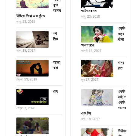
বুকে
আমার
অফিসের বস
নিভিয়ে দিয়ো এক ফুঁতে
জানু. 23, 2018
জানু. 23, 2019
একটি
পথ-
সত্য
শিশু
ঘটনা
অবলম্বনে
নভে. 19, 2017
আগস্ট 12, 2017
আচ্ছা
বাসর
বাবা
রাত
সেপ্টে. 23, 2019
জুন 17, 2017
দেহ
একটি
ভাই ও
একটি
বোনের
এপ্রিল 7, 2020
এক দিন
নভে. 19, 2017
সিনিয়র