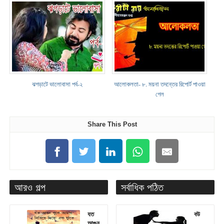
ঝগড়াটে ভালোবাসা পর্ব-২
আলোকলতা- ৮. ময়না তদন্তের রিপোর্ট পাওয়া
গেল
Share This Post
আরও গল্প
সর্বাধিক পঠিত
যত
বউ
আগুন