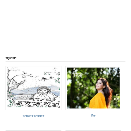
অনুরূপ গল্প
রূপকথার রূপকথারা
টিজ