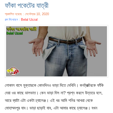
ফাঁকা পকেটের যাত্রী
প্রকাশিত হয়েছে : সেপ্টেম্বর 10, 2020
গল্প লিখেছেন :
Belal Uzzal
লোকাল বাসে মুক্তারকে কোনদিনও ভাড়া দিতে দেখিনি। কনট্রাক্টরকে ফাঁকি
দেয়া ওর কাছে ডালভাত। কেন ভাড়া দিস না? প্রশ্ন করলে উত্তরে বলে,
আরে ব্যাটা এটা একটা চ্যালেঞ্জ। এই ধর আমি শনির আখরা থেকে
মোহাম্মদপুর যাব। ভাড়া ছাড়াই যাব, এটা আমার কাছে চ্যালেঞ্জ। যখন