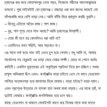
চ্যালেঞ্জ জয় করে মোহাম্মদপুর নেমে পড়ব, নিজেকে গরীবের আলেকজান্ডার
ভাববো। পুরা লাইফটাই তো চ্যালেঞ্জ। তাছাড়া ওরা কত জনের কাছেই তো
ফাঁপরবাজি করে বেশি ভাড়া নেয়। আমি ফাঁকি দিয়ে ব্যালান্স করছি বুঝলি।
– কিন্তু এটাতো অবৈধ কাজ। পাপ কাজ।
– ধুর, পাপ পূণ্য দেখে লাভ আছে? আমি চ্যালেঞ্জে বিশ্বাসী।
– তোর কী মনে হয় কোনদিনও ধরা খাবি না?
– এতদিনেও যখন পড়িনি, আর পড়বোও না।
ওর সাথে তর্ক করে লাভ নাই ভেবে চুপ হয়ে গেলাম। শুধু আমি না, আমার
সার্কেলের সব ফ্রেন্ডই ওর ভাড়া মেরে দেয়ার সাক্ষী। চোরে না শোনে ধর্মের
কাহিনী। একদিন মুক্তারের এই অকৃত্রিম প্রতিভা নিয়ে গল্প হচ্ছিল। সবার
চাক্ষুষ অভিজ্ঞতা ছিল এমন- কনট্রাক্টর ভাড়া চাইতে এলে সে কানে হেডফোন
লাগিয়ে অন্যমনস্ক হয়ে জানালার দিকে তাকায়। ভাড়া হইছে? ভাড়া দ্যান।
এমন প্রশ্নের উত্তরে সে হালকা হাত অথবা মাথা নাড়ায়। এর মাঝে হ্যাঁ, না
দুটোই বোঝায়। কনট্রাক্টর কনফিউজড হয়ে চলে যায়।
কাছে হেডফোন না থাকলে মোবাইলটা কানে ধরে নিজের সাথে কথা বলতে