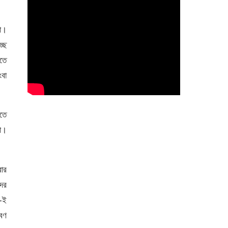
পা।
্ছে
কতে
ংবা
তে
টা।
ার
দের
ে-ই
াবণ