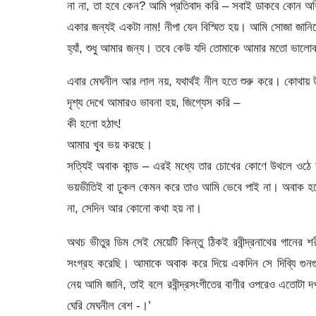
না না, তা হবে কেন? আমি প্রতিবাদ করি – সবাই ডাকবে কোন অধ
একার জন্যই একটা নাম! নীপা যেন বিস্মিত হয়। আমি সোজা জানিয
হ্যাঁ, শুধু আমার জন্য। তবে কেউ যদি তোমাকে আমার মতো ভালো
এবার মেঘনীল আর লাল নয়, যথার্থই নীল হতে শুরু করে। কোথায় উ
দৃশ্য দেখে আমারও ভাবনা হয়, জিগ্যেস করি –
কী হলো হঠাৎ!
আমার খুব ভয় করছে।
সত্যিই অবাক কান্ড – এরই মধ্যে তার চোখের কোণে উথলে ওঠে 
ভয়ভীতিই বা ঢুকল কেমন করে তাও আমি ভেবে পাই না। অবাক হয়
না, সেদিন আর কোনো কথা হয় না।
অথচ ভীতুর ডিম সেই মেয়েটি কিন্তু ঠিকই রবীন্দ্রনাথের গানের 
সংগ্রহ করেছি। আমাকে অবাক করে দিয়ে একদিন সে দিব্যি গুনগ
নেয় আমি জানি, তাই বলে রবীন্দ্রসংগীতের বাণীর ওপরেও এতোট
ঘেরি মেঘনীল বেশ -।’