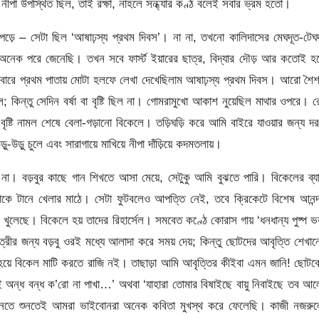
ে নীপা উপস্থিত ছিল, তাই রক্ষা, নাহলে সন্ধ্যার কণ্ঠ বলেই সবার ভ্রম হতো।
 পড়ে – সেটা ছিল ‘আষাঢ়স্য প্রথম দিবস’। না না, তখনো কালিদাসের মেঘদূত-টেঘ
 অনেক পরে জেনেছি। তখন সবে ফার্স্ট ইয়ারের ছাত্র, বিদ্যার দৌড় আর কতোই হ
ারে প্রথম পাতায় মোটা হলফে লেখা দেখেছিলাম আষাঢ়স্য প্রথম দিবস। আরো শৈ
ল; কিন্তু সেদিন বর্ষা বা বৃষ্টি ছিল না। গোমরামুখো আকাশ নুয়েছিল মাথার ওপরে। 
ৃষ্টি নামল শেষে বেলা-গড়ানো বিকেলে। তড়িঘড়ি করে আমি বাইরে যাওয়ার জন্য দ
ু-উড়ু চুলে এবং সারাগায়ে মাখিয়ে নীপা দাঁড়িয়ে কদমতলায়।
 না। বড়বুর কাছে গান শিখতে আসা মেয়ে, সেটুকু আমি বুঝতে পারি। বিকেলের ব্য
ে টানে খেলার মাঠে। সেটা ফুটবলেও আপত্তি নেই, তবে ক্রিকেটে বিশেষ আনন্
ন খুলেছে। বিকেলে হয় তাদের রিহার্সেল। সমবেত কণ্ঠে কোরাস গায় ‘ধনধান্য পুষ্প ভ
্রীর জন্য বড়বু ওরই মধ্যে আলাদা করে সময় দেয়; কিন্তু ছোটদের আবৃত্তি শেখা
ি হয়ে বিকেল মাটি করতে রাজি নই। তাছাড়া আমি আবৃত্তির কীইবা এমন জানি! ছোটব
 অন্ধ বন্ধ ক’রো না পাখা…’ অথবা ‘যাহারা তোমার বিষাইছে বায়ু নিবাইছে তব আ
ে শুনতে শুনতেই আমরা ভাইবোনরা অনেক কবিতা মুখস্থ করে ফেলেছি। কাজী নজরু