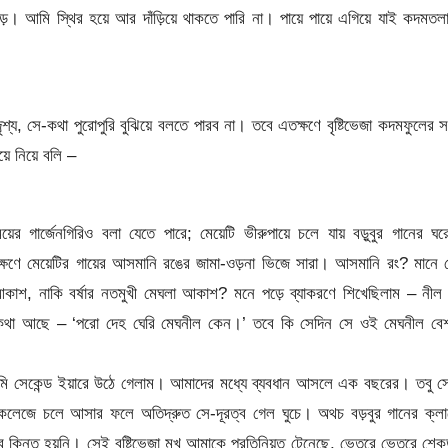
। আমি স্থির হয়ে আর দাঁড়িয়ে থাকতে পারি না। পায়ে পায়ে এগিয়ে যাই কদমতলা
াদৃশ্য, সে-কথা পুরোপুরি বুঝিয়ে বলতে পারব না। তবে এতক্ষণে বৃষ্টিভেজা কদমফুলের সঙ
ে নিয়ে বলি –
র গার্জেনগিরিও বলা যেতে পারে; মেয়েটি ভীরুপায়ে চলে যায় বড়ুবুর গানের ঘ
ক্ষণে মেয়েটির গায়ের আসমানি রঙের জামা-ওড়না ভিজে সারা। আসমানি রং? মানে
শ, নাকি বর্ষার নতমুখী মেঘলা আকাশ? মনে পড়ে ব্যাকরণে শিখেছিলাম – নীল 
ঙের কথা আছে – ‘পরো দেহ ঘেরি মেঘনীল কেন।’ তবে কি সেদিন সে ওই মেঘনীল ব
ি সেকেন্ড ইয়ারে উঠে গেলাম। আমাদের মধ্যে ব্যবধান আসলে এক বছরের। তবু স
কলেজে চলে আসার ফলে অতিদ্রুত সে-দূরত্ব গেল ঘুচে। অথচ বড়বুর গানের ক্ল
িন্তু হয়নি। সেই বৃষ্টিভেজা মুখ আমাকে প্রতিনিয়ত টেনেছে, ভেতরে ভেতরে শেক