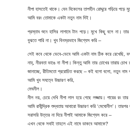
নীপা হাসতেই থাকে। যেন বিকেলের তাপহীন রোদ্দুরে গড়িয়ে পড়ে ম
আমি বরং তোমাকে একটা নতুন নাম দিই।
প্রস্তাব শুনে হাসির লাগামে টান পড়ে। মুখে কিছু্ বলে না। তা
বুঝতে পারি না। খুব বিনম্রভাবে জিগ্যেস করি –
সেই কবে থেকে ভেবে-ভেবে আমি একটা নাম ঠিক করে রেখেছি, ব
নাহ্, নীরবতা ভাঙে না নীপা। কিন্তু আমি তার চোখের তারায় চোখ র
জানাচ্ছে, রীতিমতো প্ররোচিত করছে – কই বলো বলো, নতুন নাম ব
আমি খুব সযত্নে উচ্চারণ করি,
মেঘনীল।
নীল নয়, চেয়ে দেখি নীপা লাল হয়ে গেছে লজ্জায়। গায়ের রং
আমি রাবীন্দ্রিক শুদ্ধতায় আবারো উচ্চারণ করি ‘মেঘোনীল’। তারপর
সরাসরি উত্তর না দিয়ে নীপাই আমাকে জিগ্যেস করে –
এখন থেকে সবাই তাহলে এই নামে ডাকবে আমাকে?