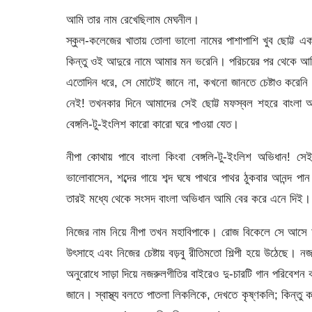
আমি তার নাম রেখেছিলাম মেঘনীল।
স্কুল-কলেজের খাতায় তোলা ভালো নামের পাশাপাশি খুব ছোট্ট 
কিন্তু ওই আদুরে নামে আমার মন ভরেনি। পরিচয়ের পর থেকে আমি 
এতোদিন ধরে, সে মোটেই জানে না, কখনো জানতে চেষ্টাও করেনি।
নেই! তখনকার দিনে আমাদের সেই ছোট্ট মফস্বল শহরে বাংলা অভ
বেঙ্গলি-টু-ইংলিশ কারো কারো ঘরে পাওয়া যেত।
নীপা কোথায় পাবে বাংলা কিংবা বেঙ্গলি-টু-ইংলিশ অভিধান!
ভালোবাসেন, শব্দের গায়ে শব্দ ঘষে পাথরে পাথর ঠুকবার আনন্দ 
তারই মধ্যে থেকে সংসদ বাংলা অভিধান আমি বের করে এনে দিই।
নিজের নাম নিয়ে নীপা তখন মহাবিপাকে। রোজ বিকেলে সে আসে
উৎসাহে এবং নিজের চেষ্টায় বড়বু রীতিমতো শিল্পী হয়ে উঠেছে। 
অনুরোধে সাড়া দিয়ে নজরুলগীতির বাইরেও দু-চারটি গান পরিবেশন 
জানে। স্বাস্থ্য বলতে পাতলা লিকলিকে, দেখতে কৃষ্ণকলি; কিন্তু ক