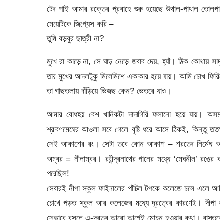
টের পাই আমার রক্তের প্রবাহে শুরু হয়েছে উথাল-পাথাল তোলপাড়
মেয়েটিকে জিগ্যেস করি –
তুমি বড়বুর ছাত্রী না?
মুখে রা কাড়ে না, সে ঘাড় নেড়ে জবাব দেয়, হ্যাঁ। ঠিক কোথায় স
তার মুখের আদলটুকু মিলেমিশে একাকার হয়ে যায়। আমি চোখ ফিরিয়
তা গাছতলায় দাঁড়িয়ে ভিজছ কেন? ভেতরে যাও।
আমার বোধহয় বেশ খানিকটা দাদাগিরি ফলানো হয়ে যায়। অসময়ে
শ্রাবণমেঘের আওলা সরে গেলে বৃষ্টি ধরে আসে ঠিকই, কিন্তু তত
সেই আকাশের রং। সেটা তবে কোন আকাশ – শরতের নির্মেঘ আকা
অম্বর = নীলাম্বর। রবীন্দ্রনাথের গানের মধ্যে ‘মেঘনীল’ র
পরেছিল!
সেবারই নীপা স্কুল ফাইনালের পাঁচিল টপকে কলেজে চলে এলে আম
চোখে পড়ত স্কুল আর কলেজের মধ্যে দূরত্বের কারণেই। দীপা 
সেভাবে বসলে এ-দূরত্ব আরো আগেই মোচন হওয়ার কথা। বাস্তবে ক