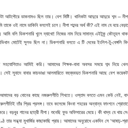
একটা আটপৌরে ডাকনামও ছিল তার। বেশ মিষ্টি। খানিকটা আদুরে আদুরে শব্দ – নী
তাকে ওই নামে ডাকিনি বললেই চলে। নীপা শব্দের অর্থ কী? এই নাম যে বয়ে বেড়াচ
 আমি বলি ডিকশনারি খুলে দ্যাখো! নিজের নাম নিয়ে সামান্য এইটুকু কৌতূহল থা
িধান মোটেই সুলভ ছিল না। ডিকশনারি বলতে এ টি দেবের ইংলিশ-টু-বেঙ্গলি কি
 সেই সহযোগিতাও আমিই করি। আমাদের শিক্ষক-বাবা অবসর সময়ে শব্দ নিয়ে খেল
পান। সেই সুবাদে বাবার কাচভাঙা আলমারিতে বহুব্যবহৃত ডিকশনারি আছে বেশ কয়েক
 আমাদের বড় বোনের কাছে নজরুলগীতি শিখতে। ওস্তাদ বলতে এমন কেউ নেই, বাব
নজরুলগীতিই তাঁর প্রিয় প্রসঙ্গ। তবে কলেজে কিংবা শহরের অন্যান্য ফাংশনে শ্রোতা
করে। বড়বুর গানের ছাত্রী নীপা। শুনেছি ফুড অফিসারের মেয়ে। কী খাদ্য যে খায় স
ণ্ঠ তার সন্ধ্যা মুখার্জির কাছাকাছি প্রায়। আমাদের অনুরোধে একদিন সে ‘আষাঢ়-শ্র