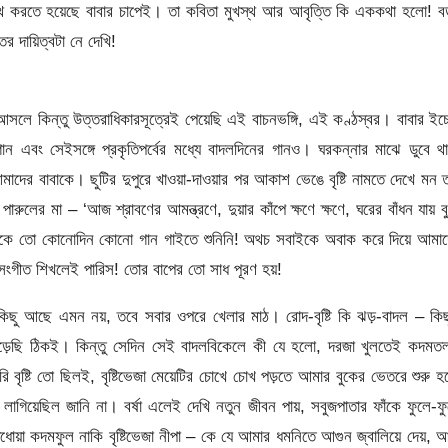
্থ করতে হয়েছে বাবার চাপেই। তা কবিতা মুখস্থ আর আবৃত্তি কি এককথা হলো! বড
 দায়িত্বটা নে দেখি!
আসলে কিন্তু উত্তরাধিকারসূত্রেই পেয়েছি এই বাচনভঙ্গি, এই কণ্ঠস্বর। বাবার ইচ্
ের গান এবং সেইসঙ্গে প্রকৃতিপর্বের মধ্যে বাদলদিনের গানও। ঘরকন্নার মাঝে ডুবে থ
মাদের বাবাকে। ছুটির দুপুরে খাওয়া-দাওয়ার পর আকাশ ভেঙে বৃষ্টি নামতে দেখে মন 
পারুলের মা – ‘আজ শ্রাবণের আমন্ত্রণে, দুয়ার কাঁপে ক্ষণে ক্ষণে, ঘরের বাঁধন যায় ব
 মাকে তো কোনোদিন কোনো গান গাইতে শুনিনি! অথচ সবাইকে অবাক করে দিয়ে আমা
রসংগীত শিখলেই পারিস! তোর বাপের তো সাধ পূরণ হয়!
িছু আছে এমন নয়, তবে সবার ওপরে খেলার মাঠ। রোদ-বৃষ্টি কি ঝড়-বাদল – কি
ড়েছি ঠিকই। কিন্তু সেদিন সেই বাদলবিকেলে কী যে হলো, দরজা খুলতেই কদমতলা
 বৃষ্টি তো ছিলই, বৃষ্টিভেজা মেয়েটির চোখে চোখ পড়তে আমার বুকের ভেতরে শুরু 
াগিয়েছিল জানি না। বর্ষা এলেই দেখি নতুন জীবন পায়, সবুজপাতার ফাঁকে ফুলে-ফ
য়া কদমফুল নাকি বৃষ্টিভেজা নীপা – কে যে আমার ধমনিতে আগুন জ্বালিয়ে দেয়, 