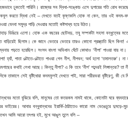
সহজভাবে ঢুকতেই পারিনি। রাজ্যের সব দ্বিধা-সঙ্কোচ এসে দুপায়ের গতি রোধ করে
সেটুকু কবুল করতে দ্বিধা নেই – দেখতে যতই কৃষ্ণকলি হোক না কেন, তার ওই কদম-
ওয়া যেনবা সমুদ্র পাড়ি দেওয়ার মতোই কষ্টসাধ্য হয়ে উঠত।
াহাড় ডিঙিয়ে এলো। হোক এক বছরের ছোটবড়, তবু সম্পর্কটা সহসা বন্ধুত্বের ম
ত বাড়িয়েই ছিলাম। কে জানে ভেতরে ভেতরে তারও কোনো প্রস্ত্ততি ছিল কিনা!
়ম্বনায় পড়তে হয়েছিল। সংসদ বাংলা অভিধান ঘেঁটে কোথাও ‘নীপা’ পাওয়া যায় না।
া! হ্যাঁ, পাতা ওল্টাতে-ওল্টাতে পাওয়া গেল নীপ, নীপবন; অর্থ হলো ‘তমালতরু’। না 
গাছের কথাই লেখা আছে। কিন্তু নীপা? এ কি তবে ‘নীপ’ শব্দেরই লিঙ্গান্তর? তা ন
 তাকালে সেই বৃষ্টিধোয়া কদমফুলই দেখতে পাই, সারা শরীরভরা বৃষ্টিরেণু, কী যে মিষ
ান্ধবের মতো বুঝিয়ে বলি, মানুষের তো কতরকম নামই থাকে, কোনোটা ঘরে ব্যবহার
াইয়ের। আবার বন্ধুবান্ধবের ইয়ার্কি-ঠাট্টাতেও কারো নাম ভেঙেচুরে দুমড়ে-মুচ
ে। তখন আমি আরো তৎপর হই, মুখে আঙুল তুলে বলি –