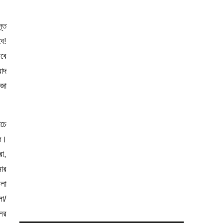
দূত
বে!
শবে
রোদ
রজা
াচে
দ।
রা,
নোর
েলা
লো/
লের