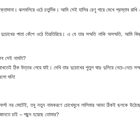
ুক্তোদানা। ঝলমলিয়ে ওঠে চতুর্দিক। আমি সেই হাসির রেণু গায়ে মেখে প্রস্তাব রাখি 
র দুচোখের পাতা কেঁপে ওঠে তিরতিরিয়ে। এ যে তার সম্মতি নাকি অসম্মতি, আমি কি
লব সেই নামটা?
াখতেই ঠিক উত্তর পেয়ে যাই। দেখি তার দুচোখের পুতুল ঘাড় দুলিয়ে নেচে-নেচে সম্
লো শুনি!
 তার ফর্সা নয় মোটেই, তবু নতুন নামকরণে চোখেমুখে লালিমার আভা ঠিকই ছলকে উঠে
 জানতে চাই – পছন্দ হয়েছে তোমার?