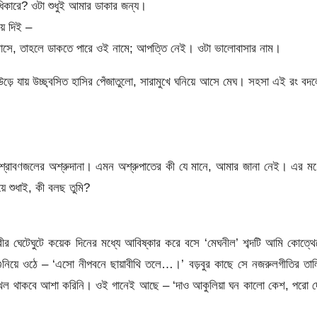
িকারে? ওটা শুধুই আমার ডাকার জন্য।
়ে দিই –
বাসে, তাহলে ডাকতে পারে ওই নামে; আপত্তি নেই। ওটা ভালোবাসার নাম।
ড়ে যায় উচ্ছ্বসিত হাসির পেঁজাতুলো, সারামুখে ঘনিয়ে আসে মেঘ। সহসা এই রং বদ
শ্রাবণজলের অশ্রুদানা। এমন অশ্রুপাতের কী যে মানে, আমার জানা নেই। এর মধ
ে শুধাই, কী বলছ তুমি?
শরীর ঘেটেঘুটে কয়েক দিনের মধ্যে আবিষ্কার করে বসে ‘মেঘনীল’ শব্দটি আমি কোত্থ
ুনিয়ে ওঠে – ‘এসো নীপবনে ছায়াবীথি তলে…।’ বড়বুর কাছে সে নজরুলগীতির তা
া দখল থাকবে আশা করিনি। ওই গানেই আছে – ‘দাও আকুলিয়া ঘন কালো কেশ, পরো 