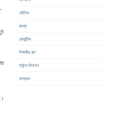
–
ভৌতিক
রহস্য
ছুই
রোমান্টিক
শিক্ষনীয় গল্প
মতি
সাইন্স-ফিকশন
হাস্যরস
ছে।