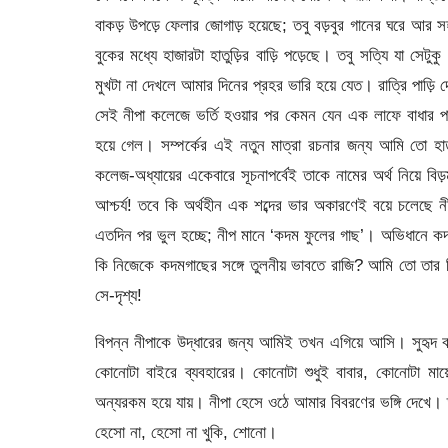
বাকড় উপড়ে ফেলার জোগাড় হয়েছে; তবু বড়বুর গানের ঘরে আর 
বুকের মধ্যে হাজারটা হাতুড়ির বাড়ি পড়েছে। তবু সত্যি যা 
মুখটা না দেখলে আমার দিনের প্রহর ভারি হয়ে যেত। রাত্রি পাড়ি দে
সেই নীপা কলেজে ভর্তি হওয়ার পর কেমন যেন এক লাফে বাধার প
হয়ে গেল। সম্পর্কের এই নতুন মাত্রা রচনার জন্য আমি তো হা
কলেজ-অধ্যায়ের একেবারে সূচনাপর্বেই তাকে নামের অর্থ নিয়ে বিড
আশ্চর্য! তবে কি অর্থহীন এক শব্দের ভার অকারণেই বয়ে চলেছে নীপ
এতদিন পর ভুল হচ্ছে; নীপ মানে ‘কদম ফুলের গাছ’। অভিধানে কদম
কি নিজেকে কদমগাছের সঙ্গে তুলনীয় ভাবতে রাজি? আমি তো তার দিকে
সে-দৃশ্য!
বিপন্ন নীপাকে উদ্ধারের জন্য আমিই তখন এগিয়ে আসি। সুহৃদ ব
কোনোটা বাইরে ব্যবহারের। কোনোটা শুধুই বাবার, কোনোটা মায়ের ভ
অন্যরকম হয়ে যায়। নীপা হেসে ওঠে আমার বিবরণের ভঙ্গি দেখ
হেসো না, হেসো না খুকি, শোনো।