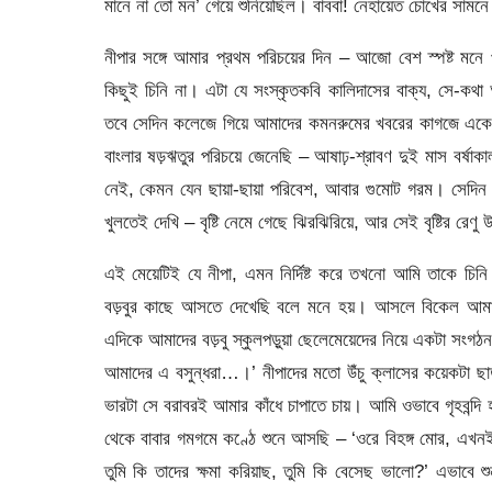
মানে না তো মন’ গেয়ে শুনিয়েছিল। বাববা! নেহায়েত চোখের সামন
নীপার সঙ্গে আমার প্রথম পরিচয়ের দিন – আজো বেশ স্পষ্ট মনে
কিছুই চিনি না। এটা যে সংস্কৃতকবি কালিদাসের বাক্য, সে-কথা
তবে সেদিন কলেজে গিয়ে আমাদের কমনরুমের খবরের কাগজে একেব
বাংলার ষড়ঋতুর পরিচয়ে জেনেছি – আষাঢ়-শ্রাবণ দুই মাস বর্ষাকা
নেই, কেমন যেন ছায়া-ছায়া পরিবেশ, আবার গুমোট গরম। সেদিন ব
খুলতেই দেখি – বৃষ্টি নেমে গেছে ঝিরঝিরিয়ে, আর সেই বৃষ্টির রেণু উড়
এই মেয়েটিই যে নীপা, এমন নির্দিষ্ট করে তখনো আমি তাকে চিনি
বড়বুর কাছে আসতে দেখেছি বলে মনে হয়। আসলে বিকেল আমাক
এদিকে আমাদের বড়বু স্কুলপড়ুয়া ছেলেমেয়েদের নিয়ে একটা সংগঠ
আমাদের এ বসুন্ধরা…।’ নীপাদের মতো উঁচু ক্লাসের কয়েকটা ছাত
ভারটা সে বরাবরই আমার কাঁধে চাপাতে চায়। আমি ওভাবে গৃহবন্দ
থেকে বাবার গমগমে কণ্ঠে শুনে আসছি – ‘ওরে বিহঙ্গ মোর, এখনই
তুমি কি তাদের ক্ষমা করিয়াছ, তুমি কি বেসেছ ভালো?’ এভাব