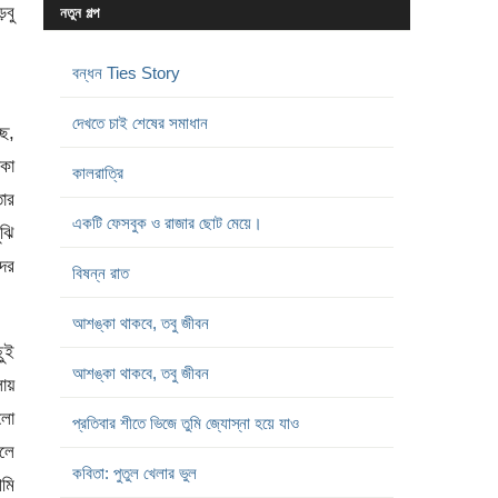
়বু
নতুন গল্প
বন্ধন Ties Story
দেখতে চাই শেষের সমাধান
ছে,
াকা
কালরাত্রি
তার
একটি ফেসবুক ও রাজার ছোট মেয়ে।
ুঝি
দের
বিষন্ন রাত
আশঙ্কা থাকবে, তবু জীবন
ছুই
আশঙ্কা থাকবে, তবু জীবন
য়
হলো
প্রতিবার শীতে ভিজে তুমি জ্যোস্না হয়ে যাও
ুলে
কবিতা: পুতুল খেলার ভুল
আমি