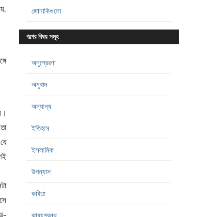
য়,
জোনাকিগুলো
গল্পের বিষয় সমূহ
্গে
অনুপ্রেরণা
অনুবাদ
অন্যান্য
রে।
 তো
ইতিহাস
যে
ইসলামিক
েশই
উপন্যাস
েটা
কবিতা
াসে
ড়-
কাব্যগ্রন্থ