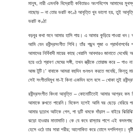
মানুষ, নারী এমনকি বিদ্রোহী কবিতারও অংশবিশেষ আমাদের মুখস
নাছোড় – না তোর ভরাট কণ্ঠে আবৃত্তি খুব ভালো হয়, তুই আবৃত্তির
ভরাট কণ্ঠ!
বড়বুর কথা শুনে আমার হাসি পায়। এ আমার কুড়িয়ে পাওয়া ধন। 
আমি যেন রবীন্দ্রসংগীত শিখি। তাঁর পছন্দ পূজা ও প্রার্থনাপর্ব
আমাদের নির্বিবাদী মায়ের কাছে খেয়ালি আবদারও জানাতে দেখেছি আ
হয়ে ওঠে শ্রাবণ মেঘের সঙ্গী, তখন স্ত্রীকে তোয়াজ করে – গাও না 
আজ টুটি।’ বাবাকে আমরা বহুদিন গুনগুন করতে শুনেছি, কিন্তু
সেই সংগীতবিমুখ মা-ই কিনা একদিন বলে বসে – খোকা তুই রবীন্দ্
রবীন্দ্রসংগীত কিংবা আবৃত্তি – কোনোটিতেই আমার আগ্রহ কম ক
আমাকে রুখতে পারেনি। বিকেল হলেই আমি ঘর ছেড়ে বেরিয়ে প
আমার দুচোখ আটকে গেল, পা দুটি থমকে দাঁড়াল – বাইরে ঝিরিঝিরি
ঝড়ো হাওয়ার মাতামাতি। কে যে কবে রাস্তার পাশে এই কদমগাছ ল
হেসে ওঠে তার সারা শরীর; আলোকিত করে তোলে দশদিগন্ত। বৃষ্টিধো