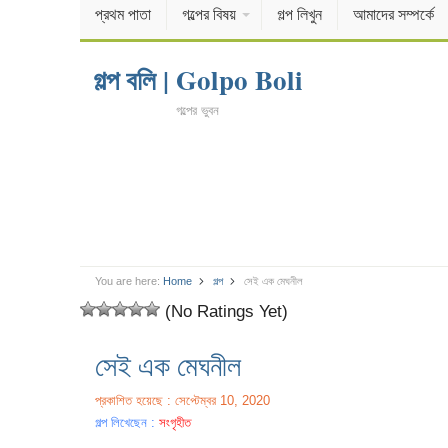
প্রথম পাতা
গল্পের বিষয়
গল্প লিখুন
আমাদের সম্পর্কে
গল্প বলি | Golpo Boli
গল্পের ভুবন
You are here:
Home
গল্প
সেই এক মেঘনীল
(No Ratings Yet)
সেই এক মেঘনীল
প্রকাশিত হয়েছে : সেপ্টেম্বর 10, 2020
গল্প লিখেছেন :
সংগৃহীত