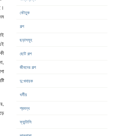
ছে।
কৌতুক
কদম
গল্প
তোই
ছড়াসমূহ
 এই
 কী
ছোট গল্প
না,
জীবনের গল্প
ীপা
্টি
দু:খদায়ক
ধর্মীয়
ের,
প্রবন্ধ
ড়ে
ফ্যান্টাসি
ভালবাসা