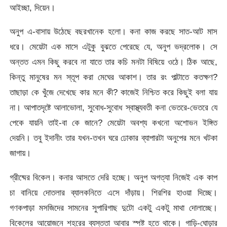
আইচ্ছা, দিয়েন।
অনুপ এ-বাসায় উঠেছে বছরখানেক হলো। কনা কাজ করছে সাত-আট মাস
ধরে। মেয়েটা এক মাসে এটুকু বুঝতে পেরেছে যে, অনুপ ভদ্রলোক। সে
অন্তত এমন কিছু করবে না যাতে তার কচি মনটা বিষিয়ে ওঠে। ঠিক আছে,
কিন্তু মানুষের মন স্তূপ করা মেঘের আকাশ। তার রং পাল্টাতে কতক্ষণ?
তাছাড়া কে খুঁজে দেখেছে কার মনে কী? কাজেই নিশ্চিত করে কিছুই বলা যায়
না। আপাতদৃষ্টে আলাভোলা, সুবোধ-সুবোধ স্বাস্থ্যবতী কনা ভেতরে-ভেতরে যে
পেকে যায়নি তাই-বা কে জানে? মেয়েটা অবশ্য কখনো অশোভন ইঙ্গিত
দেয়নি। তবু ইদানীং তার যখন-তখন ঘরে ঢোকার ব্যাপারটা অনুপের মনে খটকা
জাগায়।
গ্রীষ্মের বিকেল। কনার আসতে দেরি হচ্ছে। অনুপ অগত্যা নিজেই এক কাপ
চা বানিয়ে দোতলার ব্যালকনিতে এসে দাঁড়ায়। শিরশির হাওয়া দিচ্ছে।
গণকপাড়া মসজিদের সামনের সুপারিগাছ দুটো একটু একটু মাথা দোলাচ্ছে।
বিকেলের আয়োজনে শহরের ব্যস্ততা আবার স্পষ্ট হতে থাকে। গাড়ি-ঘোড়ার