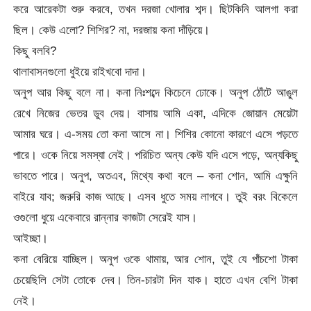
করে আরেকটা শুরু করবে, তখন দরজা খোলার শব্দ। ছিটকিনি আলগা করা
ছিল। কেউ এলো? শিশির? না, দরজায় কনা দাঁড়িয়ে।
কিছু বলবি?
থালাবাসনগুলো ধুইয়ে রাইখবো দাদা।
অনুপ আর কিছু বলে না। কনা নিঃশব্দে কিচেনে ঢোকে। অনুপ ঠোঁটে আঙুল
রেখে নিজের ভেতর ডুব দেয়। বাসায় আমি একা, এদিকে জোয়ান মেয়েটা
আমার ঘরে। এ-সময় তো কনা আসে না। শিশির কোনো কারণে এসে পড়তে
পারে। ওকে নিয়ে সমস্যা নেই। পরিচিত অন্য কেউ যদি এসে পড়ে, অন্যকিছু
ভাবতে পারে। অনুপ, অতএব, মিথ্যে কথা বলে – কনা শোন, আমি এক্ষুনি
বাইরে যাব; জরুরি কাজ আছে। এসব ধুতে সময় লাগবে। তুই বরং বিকেলে
ওগুলো ধুয়ে একেবারে রান্নার কাজটা সেরেই যাস।
আইচ্ছা।
কনা বেরিয়ে যাচ্ছিল। অনুপ ওকে থামায়, আর শোন, তুই যে পাঁচশো টাকা
চেয়েছিলি সেটা তোকে দেব। তিন-চারটা দিন যাক। হাতে এখন বেশি টাকা
নেই।