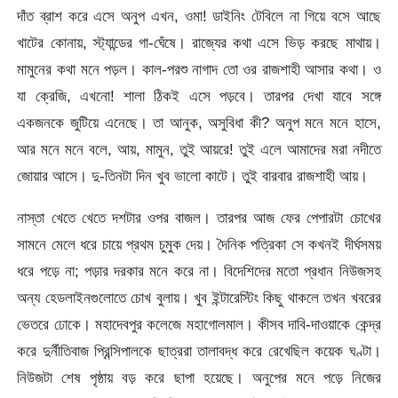
দাঁত ব্রাশ করে এসে অনুপ এখন, ওমা! ডাইনিং টেবিলে না গিয়ে বসে আছে
খাটের কোনায়, স্ট্যান্ডের গা-ঘেঁষে। রাজ্যের কথা এসে ভিড় করছে মাথায়।
মামুনের কথা মনে পড়ল। কাল-পরশু নাগাদ তো ওর রাজশাহী আসার কথা। ও
যা ক্রেজি, এখনো! শালা ঠিকই এসে পড়বে। তারপর দেখা যাবে সঙ্গে
একজনকে জুটিয়ে এনেছে। তা আনুক, অসুবিধা কী? অনুপ মনে মনে হাসে,
আর মনে মনে বলে, আয়, মামুন, তুই আয়রে! তুই এলে আমাদের মরা নদীতে
জোয়ার আসে। দু-তিনটা দিন খুব ভালো কাটে। তুই বারবার রাজশাহী আয়।
নাস্তা খেতে খেতে দশটার ওপর বাজল। তারপর আজ ফের পেপারটা চোখের
সামনে মেলে ধরে চায়ে প্রথম চুমুক দেয়। দৈনিক পত্রিকা সে কখনই দীর্ঘসময়
ধরে পড়ে না; পড়ার দরকার মনে করে না। বিদেশিদের মতো প্রধান নিউজসহ
অন্য হেডলাইনগুলোতে চোখ বুলায়। খুব ইন্টারেস্টিং কিছু থাকলে তখন খবরের
ভেতরে ঢোকে। মহাদেবপুর কলেজে মহাগোলমাল। কীসব দাবি-দাওয়াকে কেন্দ্র
করে দুর্নীতিবাজ প্রিন্সিপালকে ছাত্ররা তালাবদ্ধ করে রেখেছিল কয়েক ঘণ্টা।
নিউজটা শেষ পৃষ্ঠায় বড় করে ছাপা হয়েছে। অনুপের মনে পড়ে নিজের