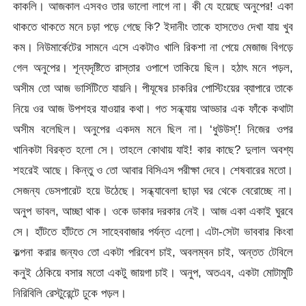
কাকলি। আজকাল এসবও তার ভালো লাগে না। কী যে হয়েছে অনুপের! একা
থাকতে থাকতে মনে চড়া পড়ে গেছে কি? ইদানীং তাকে হাসতেও দেখা যায় খুব
কম। নিউমার্কেটের সামনে এসে একটাও খালি রিকশা না পেয়ে মেজাজ বিগড়ে
গেল অনুপের। শূন্যদৃষ্টিতে রাস্তার ওপাশে তাকিয়ে ছিল। হঠাৎ মনে পড়ল,
অসীম তো আজ ভার্সিটিতে যায়নি। পীযূষের চাকরির পোস্টিংয়ের ব্যাপারে তাকে
নিয়ে ওর আজ উপশহর যাওয়ার কথা। গত সন্ধ্যায় আড্ডার এক ফাঁকে কথাটা
অসীম বলেছিল। অনুপের একদম মনে ছিল না। ‘ধুউউস্’! নিজের ওপর
খানিকটা বিরক্ত হলো সে। তাহলে কোথায় যাই! কার কাছে? দুলাল অবশ্য
শহরেই আছে। কিন্তু ও তো আবার বিসিএস পরীক্ষা দেবে। শেষবারের মতো।
সেজন্য ডেসপারেট হয়ে উঠেছে। সন্ধ্যাবেলা ছাড়া ঘর থেকে বেরোচ্ছে না।
অনুপ ভাবল, আচ্ছা থাক। ওকে ডাকার দরকার নেই। আজ একা একাই ঘুরবে
সে। হাঁটতে হাঁটতে সে সাহেববাজার পর্যন্ত এলো। এটা-সেটা ভাববার কিংবা
কল্পনা করার জন্যও তো একটা পরিবেশ চাই, অবলম্বন চাই, অন্তত টেবিলে
কনুই ঠেকিয়ে বসার মতো একটু জায়গা চাই। অনুপ, অতএব, একটা মোটামুটি
নিরিবিলি রেস্টুরেন্টে ঢুকে পড়ল।