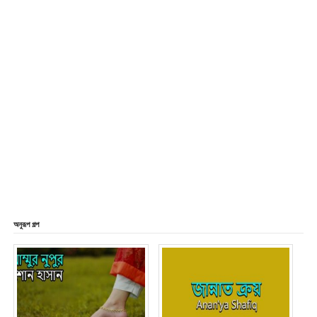
অনুরূপ গল্প