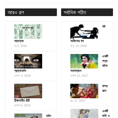
আরও গল্প
সর্বাধিক পঠিত
বউ
আরণ্যক
অফিসের বস
মে 5, 2018
জানু. 23, 2018
একটি
সত্য
ঘটনা
প্রত্যাবর্তন
অবলম্বনে
সেপ্টে. 4, 2018
আগস্ট 12, 2017
বাসর
রাত
ঠিকানাহীন চিঠি
জুন 17, 2017
আগস্ট 6, 2019
একটি
হঠাৎ
ভাই ও