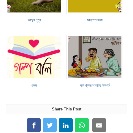
আম্মুর নুপুর
জান্নাত ক্রয়
খড়ম
বউ-শ্বশুর শাশুড়ির সম্পর্ক
Share This Post