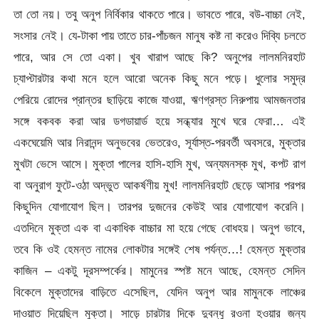
তা তো নয়। তবু অনুপ নির্বিকার থাকতে পারে। ভাবতে পারে, বউ-বাচ্চা নেই,
সংসার নেই। যে-টাকা পায় তাতে চার-পাঁচজন মানুষ কষ্ট না করেও দিব্যি চলতে
পারে, আর সে তো একা। খুব খারাপ আছে কি? অনুপের লালমনিরহাট
চ্যাপ্টারটার কথা মনে হলে আরো অনেক কিছু মনে পড়ে। ধুলোর সমুদ্র
পেরিয়ে রোদের প্রান্তর ছাড়িয়ে কাজে যাওয়া, ঋণগ্রস্ত নিরুপায় আমজনতার
সঙ্গে বকবক করা আর ডগডায়ার্ড হয়ে সন্ধ্যার মুখে ঘরে ফেরা… এই
একঘেয়েমি আর নিরানন্দ অনুভবের ভেতরেও, সূর্যাস্ত-পরবর্তী অবসরে, মুক্তার
মুখটা ভেসে আসে। মুক্তা পালের হাসি-হাসি মুখ, অন্যমনস্ক মুখ, কপট রাগ
বা অনুরাগ ফুটে-ওঠা অদ্ভুত আকর্ষণীয় মুখ! লালমনিরহাট ছেড়ে আসার পরপর
কিছুদিন যোগাযোগ ছিল। তারপর দুজনের কেউই আর যোগাযোগ করেনি।
এতদিনে মুক্তা এক বা একাধিক বাচ্চার মা হয়ে গেছে বোধহয়। অনুপ ভাবে,
তবে কি ওই হেমন্ত নামের লোকটার সঙ্গেই শেষ পর্যন্ত…! হেমন্ত মুক্তার
কাজিন – একটু দূরসম্পর্কের। মামুনের স্পষ্ট মনে আছে, হেমন্ত সেদিন
বিকেলে মুক্তাদের বাড়িতে এসেছিল, যেদিন অনুপ আর মামুনকে লাঞ্চের
দাওয়াত দিয়েছিল মুক্তা। সাড়ে চারটার দিকে দুবন্ধু রওনা হওয়ার জন্য