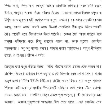
স্পিড কমা, স্পিড কমা দোস্ত, আমার আনইজি লাগছে। সরল হাসি হেসে
উঠেছে অনুপ। তারপর গিয়ার নামিয়ে দিয়েছে। কোনো কোনো নিঃসঙ্গ দুপুরে বা
নির্ঘুম রাতে মুক্তার ছবি দেখতে পায় অনুপ, এখনো। কে জানে মেয়েটা কোথায়
আছে, কেমন আছে, আদৌ আছে কি-না! মেয়েটাকে ঠিক বুঝে উঠতে পারেনি
সে। পারেনি বলে সিদ্ধান্তও নিতে পারেনি। কেমন যেন অন্য ধাতুতে গড়া
মানুষ! পরিষ্কার করে কিছু বলতেই পারল না, অথচ সুযোগ এসেছিল
অনেকবার। শুধু শুধু সাফার করল। সাফার করাল আমাকেও। অনুপ দীর্ঘশ্বাস
ছাড়ে, এ-ই হয়। জীবন এমনই!
চৈত্রের ভরা দুপুর গড়িয়ে যাচ্ছে। সাড়ে পাঁচটার আগে রোদের তেজ কমবে না।
চারদিক নিঃশব্দ। মোড়ের দিকে শুধু দু-একটা রিকশার বেল শোনা গেল। বাসায়
অনুপ একা। শিশির ইউনিভার্সিটিতে। চারটার আগে ফিরবে না। অনুপ গ্রাহাম
গ্রিনের হার্ট অব দ্য ম্যাটার উপন্যাসটি বালিশের তলা থেকে টেনে চোখের
সামনে মেলে ধরে। সাতদিনে মাত্র একশ পৃষ্ঠা পড়েছে। কী যে আলস্য আর
অবসাদ। অবসর মুহূর্তগুলো আজকাল ঝিম মেরে থাকে। এক চ্যাপ্টার শেষ