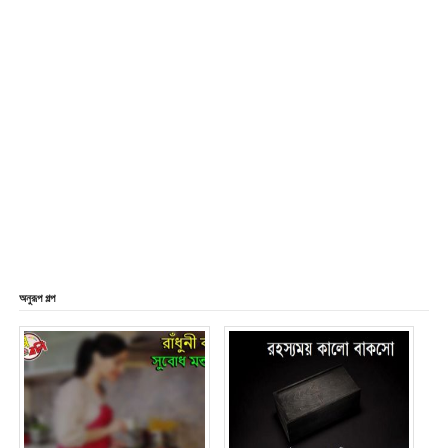
অনুরূপ গল্প