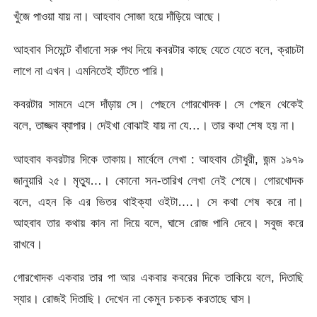
খুঁজে পাওয়া যায় না। আহবাব সোজা হয়ে দাঁড়িয়ে আছে।
আহবাব সিমেন্টে বাঁধানো সরু পথ দিয়ে কবরটার কাছে যেতে যেতে বলে, ক্রাচটা
লাগে না এখন। এমনিতেই হাঁটতে পারি।
কবরটার সামনে এসে দাঁড়ায় সে। পেছনে গোরখোদক। সে পেছন থেকেই
বলে, তাজ্জব ব্যাপার। দেইখা বোঝাই যায় না যে…। তার কথা শেষ হয় না।
আহবাব কবরটার দিকে তাকায়। মার্বেলে লেখা : আহবাব চৌধুরী, জন্ম ১৯৭৯
জানুয়ারি ২৫। মৃত্যু…। কোনো সন-তারিখ লেখা নেই শেষে। গোরখোদক
বলে, এহন কি এর ভিতর থাইক্যা ওইটা….। সে কথা শেষ করে না।
আহবাব তার কথায় কান না দিয়ে বলে, ঘাসে রোজ পানি দেবে। সবুজ করে
রাখবে।
গোরখোদক একবার তার পা আর একবার কবরের দিকে তাকিয়ে বলে, দিতাছি
স্যার। রোজই দিতাছি। দেখেন না কেমুন চকচক করতাছে ঘাস।