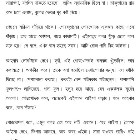
সারাক্ষণ, যতদিন থাকতে হয়েছে। তুমিও স্বাভাবিক ছিলে না। ডাক্তারের রায়
শুনে চলে এলাম, বুকের ভেতর খুব কষ্ট নিয়ে।
পেছনে মরিয়ম দাঁড়িয়ে থাকে। গোরস্তানের গোরখোদক একজন কাছে এসে
দাঁড়ায়। তার হাতে কোদাল, গায়ে কাদামাটি। এইমাত্র কবর খুঁড়ে এলো বলে
মনে হয়। সে বলে, এখন ঘাস হইছে স্যার। আমি রোজ পানি দিই আইসা।
আহবাব লোকটাকে দেখে। হ্যাঁ, এই গোরখোদকই কবরটা খুঁড়েছিল, তার
কথামতো। অগভীর করে। তাকে বলা হয়েছিল দেখাশোনার জন্য। সে ফাঁকি
দিচ্ছে না। দেখাশোনা করছে। কবরটা বেশ পরিষ্কার-পরিচ্ছন্ন। পাশাপাশি
ফুলগাছও লাগিয়েছে, গাদা ফুল। হলুদ হয়ে আছে, যেন একঝলক সূর্যের
আলো। গোরখোদক বলে, অনেকেই এইখানে আইসা খাড়ায়। শুনে আহবাব
বলে, কেন দাঁড়ায়?
গোরখোদক বলে, এমুন কবর তো আর নাই এহানে। হের লাইগা। লোকে
আইসা দেখে, জিগায় আমারে, কার কবর এইটা। মারা যাওয়ার তারিখ নাই