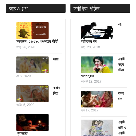
আরও গল্প
সর্বাধিক পঠিত
বউ
মদনভস্ম: ১৬-১৮. পঞ্চশরের কীর্তি
অফিসের বস
জানু. 26, 2020
জানু. 23, 2018
মায়া
একটি
সত্য
ঘটনা
অবলম্বনে
মে 3, 2020
আগস্ট 12, 2017
বাবার
বিয়ে
বাসর
রাত
অক্টো. 5, 2020
জুন 17, 2017
একটি
ভাই ও
একটি
প্লানচেট