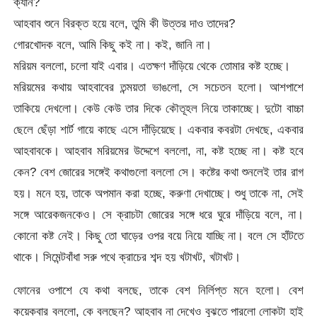
ক্যান?
আহবাব শুনে বিরক্ত হয়ে বলে, তুমি কী উত্তর দাও তাদের?
গোরখোদক বলে, আমি কিছু কই না। কই, জানি না।
মরিয়ম বললো, চলো যাই এবার। এতক্ষণ দাঁড়িয়ে থেকে তোমার কষ্ট হচ্ছে।
মরিয়মের কথায় আহবাবের তন্ময়তা ভাঙলো, সে সচেতন হলো। আশপাশে
তাকিয়ে দেখলো। কেউ কেউ তার দিকে কৌতূহল নিয়ে তাকাচ্ছে। দুটো বাচ্চা
ছেলে ছেঁড়া শার্ট গায়ে কাছে এসে দাঁড়িয়েছে। একবার কবরটা দেখছে, একবার
আহবাবকে। আহবাব মরিয়মের উদ্দেশে বললো, না, কষ্ট হচ্ছে না। কষ্ট হবে
কেন? বেশ জোরের সঙ্গেই কথাগুলো বললো সে। কষ্টের কথা শুনলেই তার রাগ
হয়। মনে হয়, তাকে অপমান করা হচ্ছে, করুণা দেখাচ্ছে। শুধু তাকে না, সেই
সঙ্গে আরেকজনকেও। সে ক্রাচটা জোরের সঙ্গে ধরে ঘুরে দাঁড়িয়ে বলে, না।
কোনো কষ্ট নেই। কিছু তো ঘাড়ের ওপর বয়ে নিয়ে যাচ্ছি না। বলে সে হাঁটতে
থাকে। সিমেন্টবাঁধা সরু পথে ক্রাচের শব্দ হয় খটাখট, খটাখট।
ফোনের ওপাশে যে কথা বলছে, তাকে বেশ নির্লিপ্ত মনে হলো। বেশ
কয়েকবার বললো, কে বলছেন? আহবাব না দেখেও বুঝতে পারলো লোকটা হাই