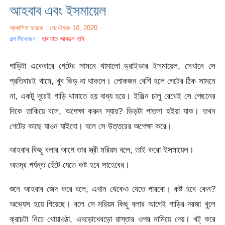
আহবাব এবং ইসমায়েল
প্রকাশিত হয়েছে : সেপ্টেম্বর 10, 2020
গল্প লিখেছেন :
হাসনাত আবদুল হাই
গাড়িটা একেবারে গেটের সামনে থামালো ড্রাইভার ইসমায়েল, সেখানে সে
প্রতিবারই থামে, খুব ভিড় না থাকলে। লোকজন বেশি হলে গেটের ঠিক সামনে
না, একটু দূরেই গাড়ি থামাতে হয় বাধ্য হয়ে। ইঞ্জিন চালু রেখেই সে পেছনের
দিকে তাকিয়ে বলে, অপেক্ষা করুন স্যার? ভিড়টা পাতলা হইয়া যাক। তখন
গেটের কাছে যাওন যাইবো। বলে সে উত্তরের অপেক্ষা করে।
আহবাব কিছু বলার আগে তার স্ত্রী মরিয়ম বলে, তাই করো ইসমায়েল।
অতদূর পর্যন্ত হেঁটে যেতে কষ্ট হবে সাহেবের।
শুনে আহবাব জেদ করে বলে, এখান থেকেও যেতে পারবো। কষ্ট হবে কেন?
অভ্যেস হয়ে গিয়েছে। বলে সে মরিয়ম কিছু বলার আগেই গাড়ির দরজা খুলে
ক্রাচটা নিচে খোয়াওঠা, এবড়োখেবড়ো রাস্তার ওপর নামিয়ে দেয়। খট্ করে