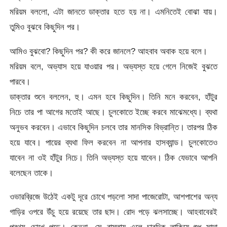
মরিয়ম বললো, এটা জানতে ডাক্তার হতে হয় না। এমনিতেই বোঝা যায়।
তুমিও বুঝবে কিছুদিন পর।
আমিও বুঝবো? কিছুদিন পর? কী করে জানলে? আহবাব অবাক হয়ে বলে।
মরিয়ম বলে, অভ্যাস হয়ে যাওয়ার পর। অভ্যস্ত হয়ে গেলে নিজেই বুঝতে
পারবে।
ডাক্তার শুনে বললেন, হু। এমন হবে কিছুদিন। তিনি মনে করবেন, হাঁটুর
নিচে তার পা আগের মতোই আছে। চুলকোতে ইচ্ছে করবে মাঝেমধ্যে। ব্যথা
অনুভব করবেন। এভাবে কিছুদিন চলবে তার মানসিক বিভ্রান্তি। তারপর ঠিক
হয়ে যাবে। পায়ের ব্যথা ফিল করবেন না আপনার হাসব্যান্ড। চুলকোতেও
যাবেন না ওই হাঁটুর নিচে। তিনি অভ্যস্ত হয়ে যাবেন। ঠিক যেভাবে আপনি
বলেছেন তাকে।
ওভারব্রিজে উঠেই একটু দূরে চোখে পড়লো সাদা পাজেরোটা, আশপাশের অন্য
গাড়ির ওপরে উঁচু হয়ে রয়েছে তার ছাদ। রোদ পড়ে ঝলসাচ্ছে। আহবাবেরই