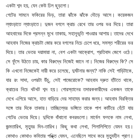
একটা শব্দ হয়, যেন কেউ ঢিল ছুড়লো।
গেটের সামনে ফকিরের ভিড়, তারা ঝাঁকে ঝাঁকে দৌড়ে আসে। কয়েকজন
ল্যাংড়াতে ল্যাংড়াতে। দুজন বগলে ক্রাচ রেখে তার ওপর ভর দিয়ে। তারা
আহবাবের দিকে প্রসন্ন মুখে তাকায়, সহানুভূতি পাওয়ার আশায়। তাদের দেখে
আহবাব নিজের ক্রাচটা জোর করে বগলের নিচে চেপে ধরে, সমস্ত শরীরের ভর
দিয়ে। তার ভেতর দয়ামায়া না, বেশ একটা আক্রোশ, প্রতিবাদ জেগে ওঠে।
সে ফুঁসে উঠতে চায়, কার বিরুদ্ধে নিজেই জানে না। নিজের বিরুদ্ধে কি? সে
কি এখনো নিজেকেই দায়ী করে চলেছে, দুর্ঘটনার জন্য? নাকি সেই গাড়িটাকে,
যার রং সাদা, ওপরটা উঁচু, সেই পাজেরোকে? আহবাব দ্রুত হাঁটতে থাকে,
ক্রাচের নিচে খটখট শব্দ হয়। গোরস্তানের তদারককারীদের একজন তাকে
দেখে এগিয়ে আসে, হাত বাড়িয়ে দেয় সাহায্য করার জন্য। আহবাব বিরক্তির
সঙ্গে তার দিকে তাকায়। তাচ্ছিল্যের ভঙ্গিতে তাকে পাশ কাটিয়ে হেঁটে যায়
গেটের ভেতর দিয়ে। দুদিকে বাঁধানো কবরগুলো। মার্বেল ফলকে নাম লেখা,
জন্মতারিখ, মৃত্যুর দিন-তারিখ। কিছু কথা লেখা, শিলালিপিতে যেমন হয়।
কোথাও কোথাও কবিতার পঙ্ক্তি যেমন, এনেছিলে সাথে করে মৃত্যুহীন প্রাণ।