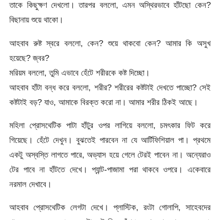
তাকে কিছুক্ষণ দেখলো। তারপর বললো, এমন অস্থিরভাবে হাঁটছো কেন?
বিছানায় শুয়ে থাকো।
আহবাব রুষ্ট স্বরে বললো, কেন? শুয়ে থাকবো কেন? আমার কি অসুখ
হয়েছে? জ্বর?
মরিয়ম বললো, তুমি এভাবে হেঁটে শরীরকে কষ্ট দিচ্ছো।
আহবাব হাঁটা বন্ধ করে বললো, শরীর? শরীরের কষ্টটাই দেখতে পাচ্ছো? সেই
কষ্টটাই বড়? যাও, আমাকে বিরক্ত করো না। আমার শরীর ঠিকই আছে।
মহিলা প্রোসথেটিক পাটা হাঁটুর ওপর লাগিয়ে বললো, চমৎকার ফিট করে
গিয়েছে। হেঁটে দেখুন। বুঝতেই পারবেন না যে আর্টিফিশিয়াল পা। প্রথমে
একটু অস্বস্তি লাগতে পারে, অভ্যাস হয়ে গেলে টেরই পাবেন না। অন্যেরাও
টের পাবে না হাঁটতে দেখে। প্যান্ট-পাজামা পরা থাকবে ওপরে। একেবারে
নরমাল দেখাবে।
আহবাব প্রোসথেটিক লেগটা দেখে। প্লাস্টিক, রংটা গোলাপি, সাহেবদের