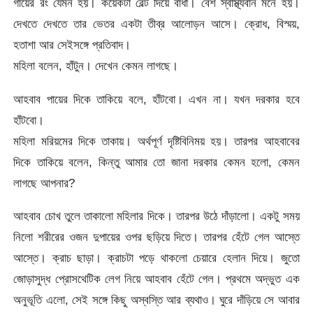
গায়ের রং যেমন হয়। কয়েকটা বেল্ট দিয়ে বাঁধা। বেশ স্বাস্থ্যবান মনে হয়।
দেখতে দেখতে তার ভেতর একটা তীব্র আলোড়ন আসে। ক্রোধ, বিস্ময়,
হতাশা আর সেইসঙ্গে প্রতিবাদ।
মহিলা বলেন, হাঁটুন। দেখেন কেমন লাগছে।
আহবাব পায়ের দিকে তাকিয়ে বলে, হাঁটবো। এখন না। যখন দরকার হবে
হাঁটবো।
মহিলা মরিয়মের দিকে তাকায়। অর্থপূর্ণ দৃষ্টিবিনিময় হয়। তারপর আহবাবের
দিকে তাকিয়ে বলেন, কিন্তু আমার তো জানা দরকার কেমন হলো, কেমন
লাগছে আপনার?
আহবাব চোখ তুলে তাকালো মহিলার দিকে। তারপর উঠে দাঁড়ালো। একটু সময়
নিলো শরীরের ওজন দুপায়ের ওপর ছড়িয়ে দিতে। তারপর হেঁটে গেল আস্তে
আস্তে। ক্রাচ ছাড়া। ক্রাচটা পড়ে থাকলো চেয়ারে হেলান দিয়ে। জুতো
জোড়াসুদ্ধ প্রোসথেটিক লেগ নিয়ে আহবাব হেঁটে গেল। প্রথমে অদ্ভুত এক
অনুভূতি এলো, সেই সঙ্গে কিছু অস্বস্তি আর ব্যথাও। ঘুরে দাঁড়িয়ে সে আবার