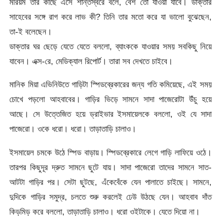
মরিয়ম তার কাছে এসে শান্তস্বরে বলে, বেশ তো যাওয়া যাবে। ডাক্তার
সাহেবের সঙ্গে রাগ করে লাভ কী? তিনি তার মতো করে যা ভালো বুঝেছেন,
তা-ই বলেছেন।
ডাক্তার ঘর ছেড়ে যেতে যেতে বললো, ব্যাংককে যাওয়ার সময় সবকিছু নিয়ে
যাবেন। এক্স-রে, মেডিক্যাল রিপোর্ট। তারা সব দেখতে চাইবে।
মানিক মিয়া এভিনিউতে গাড়িটা স্পিডব্রেকারের জন্য গতি কমিয়েছে, এই সময়
চোখে পড়লো আহবাবের। গাড়ির ভিড়ে সামনে সাদা পাজেরোটা উঁচু হয়ে
আছে। সে উত্তেজিত হয়ে ড্রাইভার ইসমায়েলকে বললো, ওই যে সাদা
পাজেরো। ওকে ধরো। ধরো। তাড়াতাড়ি চালাও।
ইসমায়েল চমকে উঠে স্পিড বাড়ায়। স্পিডব্রেকারে লেগে গাড়ি লাফিয়ে ওঠে।
তারপর কিছুদূর দ্রুত সামনে ছুটে যায়। সাদা পাজেরো তাদের সামনে সাত-
আটটা গাড়ির পর। সেটা ছুটছে, এঁকেবেঁকে যেন পালাতে চাইছে। সামনে,
দুদিকে গাড়ির সমুদ্র, চলতে শুরু করলেই ঢেউ উঠছে যেন। আহবাব দাঁত
কিড়মিড় করে বললো, তাড়াতাড়ি চালাও। ধরো ওইটাকে। যেতে দিয়ো না।