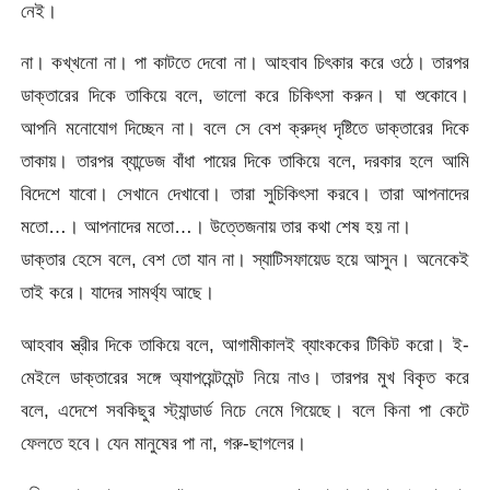
নেই।
না। কখ্খনো না। পা কাটতে দেবো না। আহবাব চিৎকার করে ওঠে। তারপর
ডাক্তারের দিকে তাকিয়ে বলে, ভালো করে চিকিৎসা করুন। ঘা শুকোবে।
আপনি মনোযোগ দিচ্ছেন না। বলে সে বেশ ক্রুদ্ধ দৃষ্টিতে ডাক্তারের দিকে
তাকায়। তারপর ব্যান্ডেজ বাঁধা পায়ের দিকে তাকিয়ে বলে, দরকার হলে আমি
বিদেশে যাবো। সেখানে দেখাবো। তারা সুচিকিৎসা করবে। তারা আপনাদের
মতো…। আপনাদের মতো…। উত্তেজনায় তার কথা শেষ হয় না।
ডাক্তার হেসে বলে, বেশ তো যান না। স্যাটিসফায়েড হয়ে আসুন। অনেকেই
তাই করে। যাদের সামর্থ্য আছে।
আহবাব স্ত্রীর দিকে তাকিয়ে বলে, আগামীকালই ব্যাংককের টিকিট করো। ই-
মেইলে ডাক্তারের সঙ্গে অ্যাপয়েন্টমেন্ট নিয়ে নাও। তারপর মুখ বিকৃত করে
বলে, এদেশে সবকিছুর স্ট্যান্ডার্ড নিচে নেমে গিয়েছে। বলে কিনা পা কেটে
ফেলতে হবে। যেন মানুষের পা না, গরু-ছাগলের।