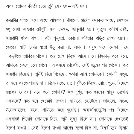
অথবা তোমার কীর্তির চেয়ে তুমি যে মহৎ – এই সব।
কবরটার সামনে বসে আছে আহবাব। বাঁধানো, মার্বেল ফলকও আছে, সেখানে
শুধু লেখা আহবাব চৌধুরী, জন্ম ১৯৭৯, জানুয়ারি ২৫। মৃত্যুর তারিখ নেই,
জায়গাটা ফাঁকা রাখা, একটা শূন্যতা, কোনো কবিতার পঙ্ক্তি লেখা হয়নি।
ভেতরে মাটি ঢিবির মতো উঁচু করা না, সমান। সবুজ ঘাসে মোড়া। সে
একদৃষ্টিতে তাকিয়ে থাকে। তার চোখ ভিজে আসে। সে বিড়বিড় করে বলে,
আমাকে ফেলে চলে গেলে। একসঙ্গে থেকেছি, সেই জন্মের পর থেকে। কত
জায়গায় গিয়েছি। তুমিই নিয়ে গিয়েছো, অথবা আমি তোমাকে। কোনটি সত্য,
তা মনে করতে পারছি না। দিনে-রাতে, দেশে বৃষ্টিতে ভিজে, রোদে পুড়ে, বিদেশে
বরফের ভেতর। মনে পড়ে তোমার? কত দৃশ্য, কত ধরনের মানুষ দেখেছি
একসঙ্গে? কত ঘরে থেকেছি দুজন। বাড়িতে, হোটেলে। জাহাজে, লঞ্চে,
উড়োজাহাজে, বাসে, গাড়িতে করে ঘুরেছি। অ্যাকসিডেন্টের পর বিদেশে
একবারই গিয়েছি তোমাকে নিয়ে, তুমি সুস্থ ছিলে না। তোমাকে দেখাতেই
বিদেশ যাওয়া। সেই বিদেশ যাওয়া আগের মতো ছিল না, বিমর্ষ হয়ে ছিলাম