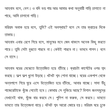
আহবাব বলে, বেশ। ও যদি ভয় পায় আর আমার কথা অনুযায়ী গাড়ি চালাতে না
পারে, আমি চালাবো গাড়ি।
মরিয়ম অবাক হয়ে বলে, তুমি? এই অবস্থায়? বলে সে তার ক্রাচের দিকে
তাকায়।
আহবাব এবার রেগে গিয়ে বলে, মানুষের মনে জেদ থাকলে অনেক কিছু করতে
পারে। তুমি সেটা বুঝতে পারবে না। কেউই পারবে না। ভাববে পাগল। বলে
সে হাসে।
আহবাব ঘরের মেঝেতে উত্তেজিত হয়ে হাঁটছে। ক্রাচটা কার্পেটের ওপর শব্দ
করছে। অল্প অল্প ধুলো উড়ছে। খটখট শব্দ শোনা যাচ্ছে। ঘরের একপাশ থেকে
অন্যপাশে গিয়ে ঘুরে এসে উত্তেজিত হয়ে হাঁটছে, আবার যাচ্ছে। সাদা উঁচু
পাজেরোটাকে খুঁজে পেতেই হবে। কোথায় সে লুকিয়ে আছে? বিশাল জনসমুদ্রে
যেখানেই থাক, খুঁজে বার করবে সে। পুলিশ না করুক, সে করবে। ভাবতে
ভাবতে তার উত্তেজনা বাড়ে। খটখট শব্দ আরো জোরে হয়। মরিয়ম ঘরে ঢুকে