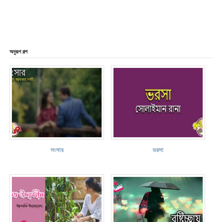
অনুরূপ গল্প
সংসার
ভরসা