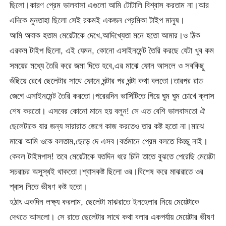
ছিলো।কারণ প্রেম ভালবাসা এগুলো আমি টোটালি বিশ্বাস করতাম না।আর
এদিকে মুনতাহা ছিলো সেই রকমই একজন প্রেমিকা টাইপ মানুষ।
আমি অবাক হতাম মেয়েটাকে দেখে,আদিখ্যেতা মনে হতো আমার।ও ঠিক
এরকম টাইপ ছিলো, এই যেমন, কোনো এসাইনমেন্ট তৈরি করছে যেটা খুব কম
সময়ের মধ্যে তৈরি করে জমা দিতে হবে,এর মাঝে ফোন আসলে ও সবকিছু
গুঁছিয়ে রেখে ছেলেটার সাথে ফোনে ঘন্টার পর ঘন্টা কথা বলতো।তারপর রাত
জেগে এসাইনমেন্ট তৈরি করতো।পরেরদিন ভার্সিটিতে গিয়ে ঘুম ঘুম চোখে ক্লাস
শেষ করতো। এসবের কোনো মানে হয় বলুন! সে এত বেশি ভালবাসতো ঐ
ছেলেটাকে যার জন্য সারারাত জেগে কাজ করতেও তার কষ্ট হতো না।মাঝে
মাঝে আমি ওকে বলতাম,ছেড়ে দে এসব।বর্তমানে প্রেম বলতে কিচ্ছু নাই।
কেবল টাইমপাস! তবে মেয়েটাকে যতদিন ধরে চিনি তাতে বুঝতে পেরেছি মেয়েটা
সচরাচর অসুস্থই থাকতো।শ্বাসকষ্ট ছিলো ওর।বিশেষ করে মাঝরাতে ওর
শ্বাস নিতে ভীষণ কষ্ট হতো।
হঠাৎ একদিন লক্ষ্য করলাম, ছেলেটা মাঝরাতে ইনহেলার নিয়ে মেয়েটাকে
দেখতে আসলো। সে রাতে ছেলেটার সাথে কথা বলার একপর্যায় মেয়েটার ভীষণ