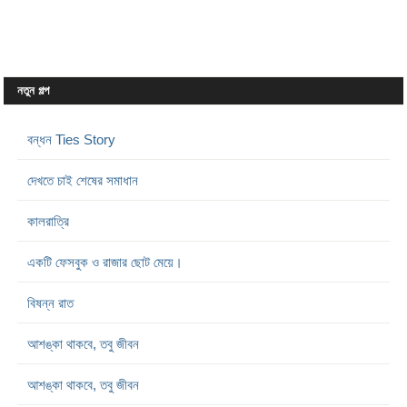
নতুন গল্প
বন্ধন Ties Story
দেখতে চাই শেষের সমাধান
কালরাত্রি
একটি ফেসবুক ও রাজার ছোট মেয়ে।
বিষন্ন রাত
আশঙ্কা থাকবে, তবু জীবন
আশঙ্কা থাকবে, তবু জীবন