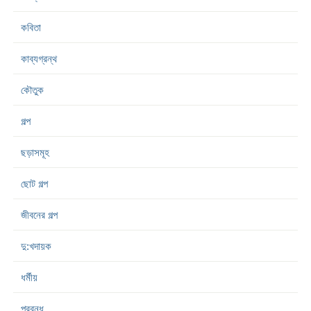
কবিতা
কাব্যগ্রন্থ
কৌতুক
গল্প
ছড়াসমূহ
ছোট গল্প
জীবনের গল্প
দু:খদায়ক
ধর্মীয়
প্রবন্ধ