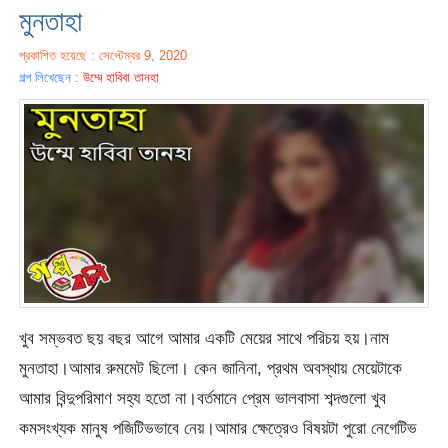
মুনতাহা
প্রকাশিত হয়েছে : সেপ্টেম্বর 9, 2020
গল্প লিখেছেন :
উম্মে হাবিবা তানহা
খুব সম্ভবত ছয় বছর আগে আমার একটি মেয়ের সাথে পরিচয় হয়।নাম
মুনতাহা।আমার রুমমেট ছিলো। কেন জানিনা, প্রথম অবস্থায় মেয়েটাকে
আমার বিন্দুপরিমাণ সহ্য হতো না।বর্তমানে প্রেম ভালবাসা শব্দগুলো খুব
কমসংখ্যক মানুষ পজিটিভভাবে নেয়।আমার ক্ষেত্রেও বিষয়টা পুরো নেগেটিভ