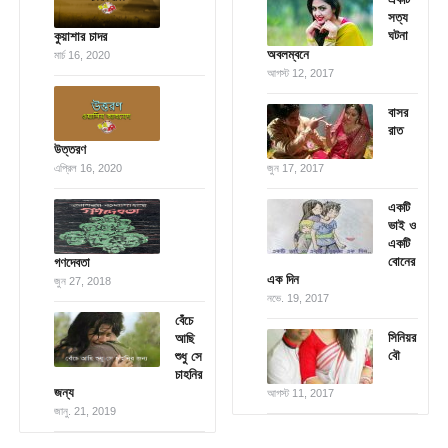
সত্য
ঘটনা
কুয়াশার চাদর
অবলম্বনে
মার্চ 16, 2020
আগস্ট 12, 2017
বাসর
রাত
উত্তরণ
এপ্রিল 16, 2020
জুন 17, 2017
একটি
ভাই ও
একটি
বোনের
গণদেবতা
এক দিন
জুন 27, 2018
নভে. 19, 2017
বেঁচে
সিনিয়র
আছি
বৌ
শুধু সে
চাহনির
জন্য
আগস্ট 11, 2017
জানু. 21, 2019