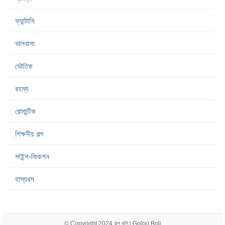
ফ্যান্টাসি
ভালবাসা
ভৌতিক
রহস্য
রোমান্টিক
শিক্ষনীয় গল্প
সাইন্স-ফিকশন
হাস্যরস
© Copyright 2024
গল্প বলি | Golpo Boli