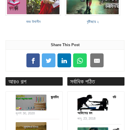
বড্ড উদাসীন
বৃষ্টিচ্ছায় ২
Share This Post
আরও গল্প
সর্বাধিক পঠিত
জন্মদিন
বউ
অফিসের বস
জুলাই 30, 2020
জানু. 23, 2018
একটি