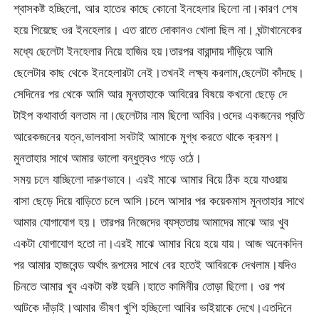
শ্বাসকষ্ট হচ্ছিলো, আর হাতের কাছে কোনো ইনহেলার ছিলো না।কারণ শেষ
হয়ে গিয়েছে ওর ইনহেলার। এত রাতে দোকানও খোলা ছিল না। ঘন্টাখানেকের
মধ্যে ছেলেটা ইনহেলার নিয়ে হাজির হয়।তারপর বারান্দায় দাঁড়িয়ে আমি
ছেলেটার কাছ থেকে ইনহেলারটা নেই।তখনই লক্ষ্য করলাম,ছেলেটা কাঁদছে।
সেদিনের পর থেকে আমি আর মুনতাহাকে আবিরের বিষয়ে কখনো ছেড়ে দে
টাইপ কথাবার্তা বলতাম না।ছেলেটার নাম ছিলো আবির।ওদের একজনের প্রতি
আরেকজনের যত্ন,ভালবাসা সবটাই আমাকে মুগ্ধ করতে থাকে ক্রমশ।
মুনতাহার সাথে আমার ভালো বন্ধুত্বও গড়ে ওঠে।
সময় চলে যাচ্ছিলো দারুণভাবে। এরই মাঝে আমার বিয়ে ঠিক হয়ে যাওয়ায়
বাসা ছেড়ে দিয়ে বাড়িতে চলে আসি।চলে আসার পর কয়েকমাস মুনতাহার সাথে
আমার যোগাযোগ হয়। তারপর নিজেদের ব্যস্ততায় আমাদের মাঝে আর খুব
একটা যোগাযোগ হতো না।এরই মাঝে আমার বিয়ে হয়ে যায়। আজ অনেকদিন
পর আমার হাজবেন্ড অর্থাৎ রূপমের সাথে বের হতেই আবিরকে দেখলাম।যদিও
চিনতে আমার খুব একটা কষ্ট হয়নি।হাতে কামিনীর তোড়া ছিলো। ওর পথ
আটকে দাঁড়াই।আমার ভীষণ খুশি হচ্ছিলো আবির ভাইয়াকে দেখে।এতদিনে