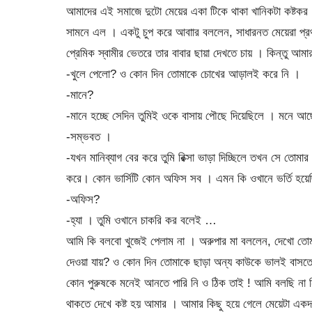
আমাদের এই সমাজে দুটো মেয়ের একা টিকে থাকা খানিকটা কষ্টকর
সামনে এল । একটু চুপ করে আবাার বললেন, সাধারনত মেয়েরা প্রথ
প্রেমিক স্বামীর ভেতরে তার বাবার ছায়া দেখতে চায় । কিন্তু আ
-খুলে পেলো? ও কোন দিন তোমাকে চোখের আড়ালই করে নি ।
-মানে?
-মানে হচ্ছে সেদিন তুমিই ওকে বাসায় পৌছে দিয়েছিলে । মনে আ
-সম্ভবত ।
-যখন মানিব্যাগ বের করে তুমি রিক্সা ভাড়া দিচ্ছিলে তখন সে তো
করে। কোন ভার্সিটি কোন অফিস সব । এমন কি ওখানে ভর্তি হয়
-অফিস?
-হ্যা । তুমি ওখানে চাকরি কর বলেই …
আমি কি বলবো খুজেই পেলাম না । অরুপার মা বললেন, দেখো তোমা
দেওয়া যায়? ও কোন দিন তোমাকে ছাড়া অন্য কাউকে ভালই বাসত
কোন পুরুষকে মনেই আনতে পারি নি ও ঠিক তাই ! আমি বলছি না
থাকতে দেখে কষ্ট হয় আমার । আমার কিছু হয়ে গেলে মেয়েটা এ