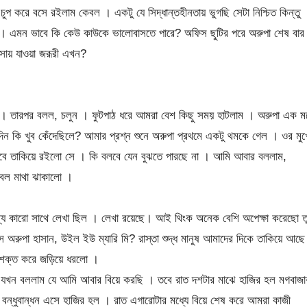
করে বসে রইলাম কেবল । একটু যে সিদ্ধান্তহীনতায় ভুগছি সেটা নিশ্চিত কিন্তু
া । এমন ভাবে কি কেউ কাউকে ভালোবাসতে পারে? অফিস ছুটির পরে অরুপা শেষ বার
সায় যাওয়া জরূরী এখন?
লো । তারপর বলল, চলুন । ফুটপাঠ ধরে আমরা বেশ কিছু সময় হাটলাম । অরুপা এক ম
ন কি খুব কেঁদেছিলে? আমার প্রশ্ন শুনে অরুপা প্রথমে একটু থমকে গেল । ওর মুখ
বে তাকিয়ে রইলো সে । কি বলবে যেন বুঝতে পারছে না । আমি আবার বললাম,
েবল মাথা ঝাকালো ।
য কারো সাথে লেখা ছিল । লেখা রয়েছে। আই থিংক অনেক বেশি অপেক্ষা করেছো তু
 অরুপা হাসান, উইল ইউ ম্যারি মি? রাস্তা শুদ্ধ মানুষ আমাদের দিকে তাকিয়ে আছ
ে শক্ত করে জড়িয়ে ধরলো ।
 যখন বললাম যে আমি আবার বিয়ে করছি । তবে রাত দশটার মাঝে হাজির হল মগবাজা
্ধুবান্ধন এসে হাজির হল । রাত এগারোটার মধ্যে বিয়ে শেষ করে আমরা কাজী