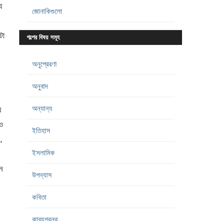
ে
জোনাকিগুলো
টা
গল্পের বিষয় সমূহ
অনুপ্রেরণা
অনুবাদ
অন্যান্য
ে
ও
ইতিহাস
,
ইসলামিক
ন
উপন্যাস
কবিতা
কাব্যগ্রন্থ