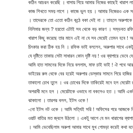
কঠিন আচরন করেছি । বাসায় গিয়ে আমার নিজের কাছেই খারাপ লাগ
কাজ শিখতে সময় লাগে । কাজে ভুল হয় । আমার নিজেরও এক সম
। তাদেরকে তো এতো কঠিন কন্ঠে বকা দেই না । তাহলে অরুপাকে
নিলিমার জন্য ? হয়তো এটাই সব থেকে বড় কারণ । সম্ভবত রফিক
খারাপ কিছু করেছে তার মানে এই না যে সব মেয়েই তেমন হবে !
চিৎকার করা ঠিক হয় নি । রফিক ভাই বললেন, অরুপার সাথে একটু
যে দৃষ্টিতে তাকায় সেটা সাধারন কোন দৃষ্টি নয় ! ওর ব্যাপারে ভেবে 
আমি হাত সামনের দিকে নিয়ে বললাম, মাফ চাই ভাই ! ঐ পথে আর
ভাইয়ের রুম থেকে বের হয়েই অরুপার ডেস্কার সামনে গিয়ে হাজি
তাকালো চোখ তুলে । ওর চোখের দিকে তাকিয়েই মনে হল মেয়েটা
অপরাধী মনে হল । মেয়েটাকে ওভাবে না বকলেও হত । আমি একটু হ
ঝাকালো । তারপর বলল, ইটস ওকে !
-নো ইটস নট ওকে । আমি সত্যিই সরি ! অফিসের পরে আজকে ডিন
ওয়াট বাতির মত জ্বলে উঠলো । একটু আগে যে মন খারাপের ব্যাপার 
। আমি ভেবেছিলাম অরুপা আমার সাথে মুখ গোমড়া করেই কথা বলে