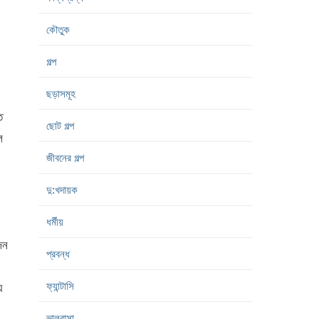
কৌতুক
গল্প
ছড়াসমূহ
ে
ছোট গল্প
ে
জীবনের গল্প
দু:খদায়ক
ধর্মীয়
জন
প্রবন্ধ
ফ্যান্টাসি
য়
ভালবাসা