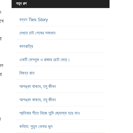
নতুন গল্প
ও
বন্ধন Ties Story
খে
দেখতে চাই শেষের সমাধান
া
কালরাত্রি
একটি ফেসবুক ও রাজার ছোট মেয়ে।
বল
বিষন্ন রাত
া
আশঙ্কা থাকবে, তবু জীবন
আশঙ্কা থাকবে, তবু জীবন
প্রতিবার শীতে ভিজে তুমি জ্যোস্না হয়ে যাও
ে
কবিতা: পুতুল খেলার ভুল