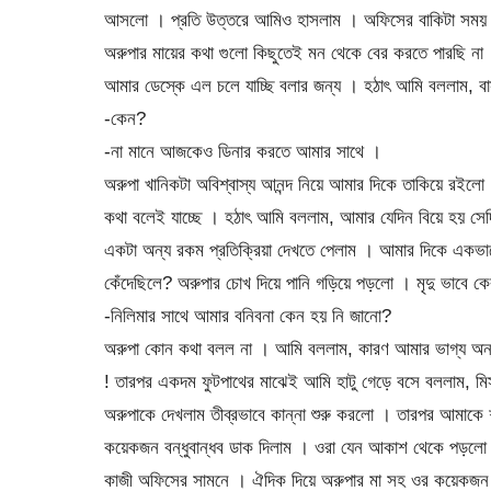
আসলো । প্রতি উত্তরে আমিও হাসলাম । অফিসের বাকিটা সময় চুপ 
অরুপার মায়ের কথা গুলো কিছুতেই মন থেকে বের করতে পারছি ন
আমার ডেস্কে এল চলে যাচ্ছি বলার জন্য । হঠাৎ আমি বললাম, বা
-কেন?
-না মানে আজকেও ডিনার করতে আমার সাথে ।
অরুপা খানিকটা অবিশ্বাস্য আনন্দ নিয়ে আমার দিকে তাকিয়ে রই
কথা বলেই যাচ্ছে । হঠাৎ আমি বললাম, আমার যেদিন বিয়ে হয় সেদি
একটা অন্য রকম প্রতিক্রিয়া দেখতে পেলাম । আমার দিকে একভা
কেঁদেছিলে? অরুপার চোখ দিয়ে পানি গড়িয়ে পড়লো । মৃদু ভাবে ক
-নিলিমার সাথে আমার বনিবনা কেন হয় নি জানো?
অরুপা কোন কথা বলল না । আমি বললাম, কারণ আমার ভাগ্য অন্
! তারপর একদম ফুটপাথের মাঝেই আমি হাটু গেড়ে বসে বললাম, মিস
অরুপাকে দেখলাম তীব্রভাবে কান্না শুরু করলো । তারপর আমাক
কয়েকজন বন্ধুবান্ধব ডাক দিলাম । ওরা যেন আকাশ থেকে পড়লো
কাজী অফিসের সামনে । ঐদিক দিয়ে অরুপার মা সহ ওর কয়েকজন বন