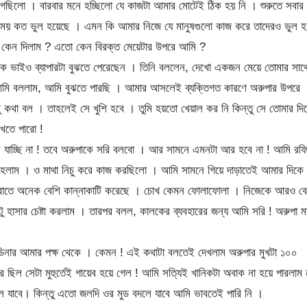
ছিলো । বারবার মনে হচ্ছিলো যে কাজটা আমার মোটেই ঠিক হয় নি । শুরুতে সবার
য় কত ভুল হয়েছে । এমন কি আমার নিজে যে মানুষগুলো কাজ করে তাদেরও ভুল হ
 কেন দিলাম ? এতো কেন বিরক্ত মেয়েটার উপরে আমি ?
 ভাইও ব্যাপারটা বুঝতে পেরেছেন । তিনি বললেন, দেখো একজন মেয়ে তোমার সাথ
 আমি বললাম, আমি বুঝতে পারছি । আমার আসলেই ব্যক্তিগত কারণে অরুপার উপরে
 কথা বল । তাহলেই সে খুশি হবে । তুমি হয়তো খেয়াল কর নি কিন্তু সে তোমার দি
দেখতে পারো !
 যাচ্ছি না ! তবে অরুপাকে সরি বলবো । আর সামনে এমনটা আর হবে না ! আমি রফ
র হলাম । ও মাথা নিচু করে কাজ করছিলো । আমি সামনে গিয়ে দাড়াতেই আমার দিকে
 রাতে অনেক বেশি কান্নাকাটি করেছে । চোখ কেমন ফোলাফোলা । নিজেকে আরও বে
াসার চেষ্টা করলাম । তারপর বলল, কালকের ব্যবহারের জন্য আমি সরি ! অরুপা মা
ার আমার পক্ষ থেকে । কেমন ! এই কথাটা বলতেই দেখলাম অরুপার মুখটা ১০০
ছিল সেটা মুহুর্তেই গায়েব হয়ে গেল ! আমি সত্যিই খানিকটা অবাক না হয়ে পারলাম 
 যাবে। কিন্তু এতো জলদি ওর মুড বদলে যাবে আমি ভাবতেই পারি নি ।