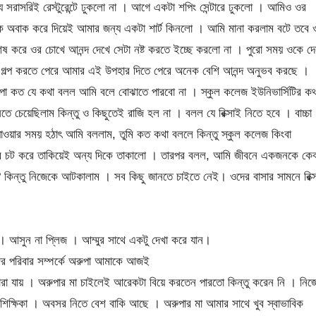
সরাসরিই রেস্টুরেন্টে ঢুকলো না । আগে একটা শপিং সেন্টারে ঢুকলো । আমিও ওর
ে অবাক করে দিয়েই আমার জন্য একটা শার্ট কিনলো । আমি মানা করলাম বটে তবে 
ষ করে ওর চোখে আনন্দ দেখে সেটা নষ্ট করতে ইচ্ছে করলো না । পুরো সময় ওকে দে
ে গল্প করতে পেরে আমার এই উপহার দিতে পেরে অনেক বেশি আনন্দ অনুভব করছে ।
পা কত যে কথা বলল আমি বলে বোঝাতে পারবো না । স্কুল কলেজ ইউনিভার্সিটির কথ
ে চেয়েছিলাম কিন্তু ও কিছুতেই রাজি হল না । বলল যে রিক্সাই নিতে হবে । বাচ্চা
াওয়ার সময় হঠাৎ আমি বললাম, তুমি কত কথা বললে কিন্তু স্কুল কলেজ কিংবা
কবার চট করে তাকিয়েই অন্য দিকে তাকালো । তারপর বলল, আমি জীবনে একজনকে কে
কিন্তু নিজেকে আটকালাম । সব কিছু জানতে চাইতে নেই। ওদের বাসার সামনে রিক্স
। আসুন না প্লিজ । আম্মুর সাথে একটু দেখা করে যান।
র পরিবার সম্পর্কে অরুপা আমাকে আজই
রা যায় । অরুপার মা চাইলেই আরেকটা বিয়ে করতেন পারতো কিন্তু করেন নি । নিজ
ক্ষিকা । অবসর নিতে বেশ বাকি আছে । অরুপার মা আমার সাথে খুব স্বাভাবিক