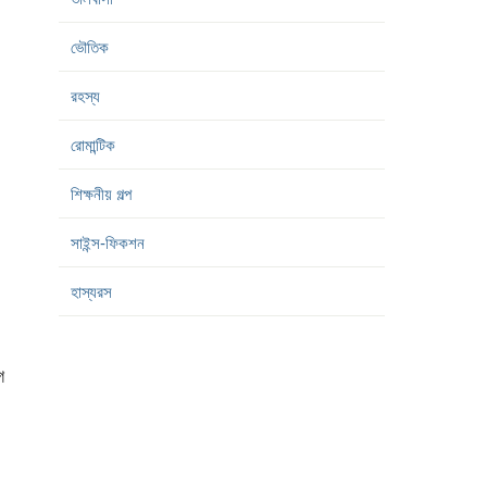
ভৌতিক
রহস্য
রোমান্টিক
শিক্ষনীয় গল্প
সাইন্স-ফিকশন
হাস্যরস
গ