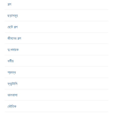
গল্প
ছড়াসমূহ
ছোট গল্প
জীবনের গল্প
দু:খদায়ক
ধর্মীয়
প্রবন্ধ
ফ্যান্টাসি
ভালবাসা
ভৌতিক