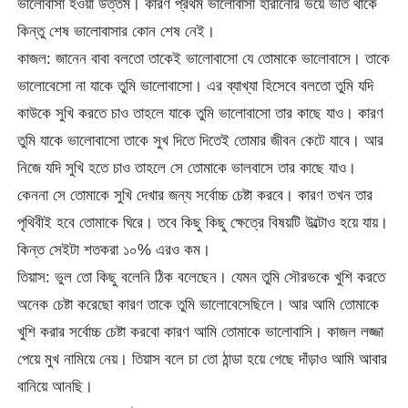
ভালোবাসা হওয়া উত্তম। কারণ প্রথম ভালোবাসা হারানোর ভয়ে ভীত থাকে
কিন্তু শেষ ভালোবাসার কোন শেষ নেই।
কাজল: জানেন বাবা বলতো তাকেই ভালোবাসো যে তোমাকে ভালোবাসে। তাকে
ভালোবেসো না যাকে তুমি ভালোবাসো। এর ব্যাখ্যা হিসেবে বলতো তুমি যদি
কাউকে সুখি করতে চাও তাহলে যাকে তুমি ভালোবাসো তার কাছে যাও। কারণ
তুমি যাকে ভালোবাসো তাকে সুখ দিতে দিতেই তোমার জীবন কেটে যাবে। আর
নিজে যদি সুখি হতে চাও তাহলে সে তোমাকে ভালবাসে তার কাছে যাও।
কেননা সে তোমাকে সুখি দেখার জন্য সর্বোচ্চ চেষ্টা করবে। কারণ তখন তার
পৃথিবীই হবে তোমাকে ঘিরে। তবে কিছু কিছু ক্ষেত্রে বিষয়টি উল্টোও হয়ে যায়।
কিন্ত সেইটা শতকরা ১০% এরও কম।
তিয়াস: ভুল তো কিছু বলেনি ঠিক বলেছেন। যেমন তুমি সৌরভকে খুশি করতে
অনেক চেষ্টা করেছো কারণ তাকে তুমি ভালোবেসেছিলে। আর আমি তোমাকে
খুশি করার সর্বোচ্চ চেষ্টা করবো কারণ আমি তোমাকে ভালোবাসি। কাজল লজ্জা
পেয়ে মুখ নামিয়ে নেয়। তিয়াস বলে চা তো ঠান্ডা হয়ে গেছে দাঁড়াও আমি আবার
বানিয়ে আনছি।