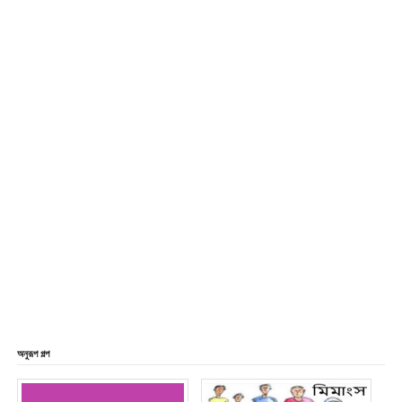
অনুরূপ গল্প