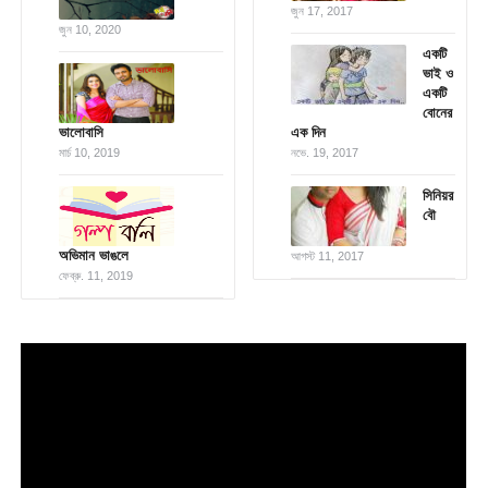
জুন 17, 2017
জুন 10, 2020
একটি
ভাই ও
একটি
বোনের
ভালোবাসি
এক দিন
মার্চ 10, 2019
নভে. 19, 2017
সিনিয়র
বৌ
অভিমান ভাঙলে
আগস্ট 11, 2017
ফেব্রু. 11, 2019