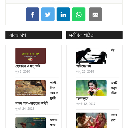
আরও গল্প
সর্বাধিক পঠিত
বউ
হোসাইন ও মানু ভাই
অফিসের বস
জুন 2, 2020
জানু. 23, 2018
আলী–
একটি
ইবন
সত্য
বকর ও
ঘটনা
সুন্দরী
অবলম্বনে
সামস আল–নাহারের কাহিনী
আগস্ট 12, 2017
জুলাই 24, 2018
বাসর
শুকনো
রাত
পাতা