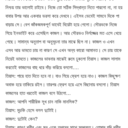
নিশ্চয় তার ভালোই চাইবে। নিজে তো সঠিক সিদ্ধান্ত নিতে পারলো না, না হয়
বাবার উপর আর একবার ভরসা করে দেখবে। এইসব ভেবেই সামনে দিকে পা
বাড়ায় সে। বেশ জাঁকজমকপূর্ণ ভাবেই বিয়েটা হয়ে গেলো। সৌরভকে নিজে
গিয়ে ইনভাইট করে এসেছিল কাজল। আর সৌরভও নির্লজ্জের মত এসে খেয়ে
গেছে। সামান্য অনুতাপ বা অনুসূচনা তার মাঝে ছিল না। কাজল ও এখন
এসব আর ভাবতে চায় না কারণ সে এখন অন্য কারো আমানত। সে চায় তাকে
নিয়েই ভাবতে। কাজলের ভাবনার মাঝেই রুমে ঢুকলো তিয়াস। কাজল সালাম
করতেই কাজলের বাহু ধরে দাঁড় করিয়ে বললো….
তিয়াস: পায়ে হাত দিতে হবে না। যাও গিয়ে ফ্রেশ হয়ে নাও। কাজল কিছুক্ষণ
অবাক হয়ে তাকিয়ে রইল। তারপর ফ্রেশ হয়ে এসে বিছানায় বসলো। তিয়াস
কাজলের হাত ধরতেই কাজল বলে উঠলো…
কাজল: আপনি শারীরিক সুখ চান নাকি মানসিক?
তিয়াস: মুচকি হেসে বলল দুটোই।
কাজল: দুটোই কেন?
তিয়াস: কারণ শরীর এবং মন একে অপরের সাথে সম্পৃক্ত। তোমার যদি শরীর