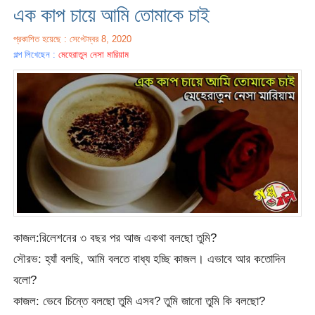
এক কাপ চায়ে আমি তোমাকে চাই
প্রকাশিত হয়েছে : সেপ্টেম্বর 8, 2020
গল্প লিখেছেন :
মেহেরাতুন নেসা মারিয়াম
কাজল:রিলেশনের ৩ বছর পর আজ একথা বলছো তুমি?
সৌরভ: হ্যাঁ বলছি, আমি বলতে বাধ্য হচ্ছি কাজল। এভাবে আর কতোদিন
বলো?
কাজল: ভেবে চিন্তে বলছো তুমি এসব? তুমি জানো তুমি কি বলছো?