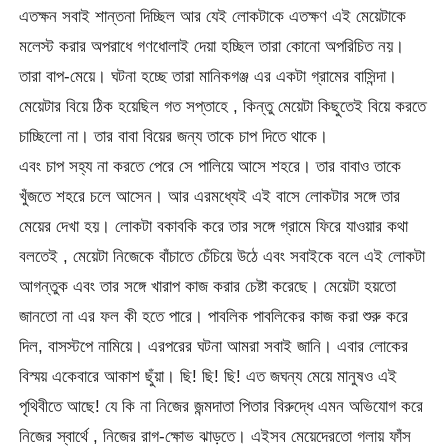
এতক্ষন সবাই শান্তনা দিচ্ছিল আর যেই লোকটাকে এতক্ষণ এই মেয়েটাকে
মলেস্ট করার অপরাধে গণধোলাই দেয়া হচ্ছিল তারা কোনো অপরিচিত নয়।
তারা বাপ-মেয়ে। ঘটনা হচ্ছে তারা মানিকগঞ্জ এর একটা গ্রামের বাসিন্দা।
মেয়েটার বিয়ে ঠিক হয়েছিল গত সপ্তাহে , কিন্তু মেয়েটা কিছুতেই বিয়ে করতে
চাচ্ছিলো না। তার বাবা বিয়ের জন্য তাকে চাপ দিতে থাকে।
এবং চাপ সহ্য না করতে পেরে সে পালিয়ে আসে শহরে। তার বাবাও তাকে
খুঁজতে শহরে চলে আসেন। আর এরমধ্যেই এই বাসে লোকটার সঙ্গে তার
মেয়ের দেখা হয়। লোকটা বকাবকি করে তার সঙ্গে গ্রামে ফিরে যাওয়ার কথা
বলতেই , মেয়েটা নিজেকে বাঁচাতে চেঁচিয়ে উঠে এবং সবাইকে বলে এই লোকটা
আগন্তুক এবং তার সঙ্গে খারাপ কাজ করার চেষ্টা করেছে। মেয়েটা হয়তো
জানতো না এর ফল কী হতে পারে। পাবলিক পাবলিকের কাজ করা শুরু করে
দিল, বাসস্টপে নামিয়ে। এরপরের ঘটনা আমরা সবাই জানি। এবার লোকের
বিস্ময় একেবারে আকাশ ছুঁয়া। ছি! ছি! ছি! এত জঘন্য মেয়ে মানুষও এই
পৃথিবীতে আছে! যে কি না নিজের জন্মদাতা পিতার বিরুদ্ধে এমন অভিযোগ করে
নিজের স্বার্থে , নিজের রাগ-ক্ষোভ ঝাড়তে। এইসব মেয়েদেরতো গলায় ফাঁস