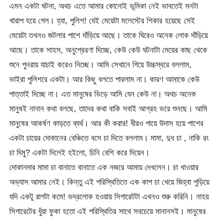
এমন একটা ঘটনা, অথচ এতে আমার কোনোই ভূমিকা নেই ভাবতেই মনটা
খারাপ হয়ে গেল। হ্যা, পুলিশ! যেই মেয়েটা মলেস্টের শিকার হয়েছে সেই
মেয়েটা তখনও জটলার পাশে দাঁড়িয়ে আছে। তাকে ঘিরেও অনেক লোক দাঁড়িয়ে
আছে। তাকে সাহস, অনুপ্রেরণা দিচ্ছে, কেউ কেউ ঘটনাটা মেয়ের কাছ থেকে
শুনে পুনরায় যাচাই করেও নিচ্ছে। আমি সেখানে গিয়ে উচ্চস্বরে বললাম,
ভাইরা পুলিশরে একটা। আর কিছু বলতে পারলাম না। কারণ আমাকে কেউ
পাত্তাই দিচ্ছে না। এত মানুষের ভিড়ে আমি যেন কেউ না। অথচ অনেক
মানুষই নানান কথা বলছে, তাদের কথা বাকি সবাই আগ্রহ ভরে শুনছে। আমি
মানুষের আকর্ষণ কাড়তে ব্যর্থ। আর কী করার! ধীরও পায়ে উদাস হয়ে পাশের
একটা চায়ের দোকানের বেঞ্চিতে বসে চা দিতে বললাম। মামা, দুধ চা , নাকি রং
চা দিমু? একটা দিলেই হইলো, চিনি বেশি করে দিয়েন।
দোকানদার মামা চা বানাতে বানাতে এক নজরে আমায় দেখলেন। চা খাওয়ার
অভ্যাস আমার নেই। কিন্তু এই পরিস্থিতিতে এক কাপ চা খেয়ে জিহ্বা পুড়িয়ে
যদি একটু রাগটা কমে! ভদ্রলোক হওয়ায় সিগারেটটা এখনও শুরু করিনি। নাহয়
সিগারেটের ধুঁয়া ফুকা হতো এই পরিস্থিতির সাথে সবচেয়ে মানানসই। মানুষের