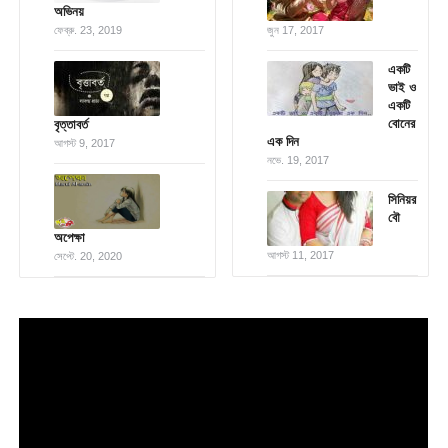
অভিনয়
ফেব্রু. 23, 2019
জুন 17, 2017
একটি
ভাই ও
একটি
বোনের
বৃত্তাবর্ত
এক দিন
আগস্ট 9, 2017
নভে. 19, 2017
সিনিয়র
বৌ
অপেক্ষা
আগস্ট 11, 2017
সেপ্টে. 20, 2020