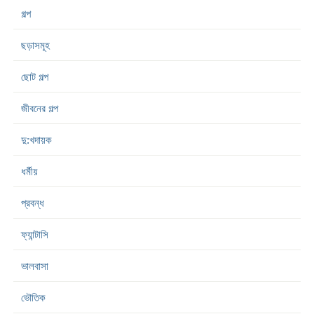
গল্প
ছড়াসমূহ
ছোট গল্প
জীবনের গল্প
দু:খদায়ক
ধর্মীয়
প্রবন্ধ
ফ্যান্টাসি
ভালবাসা
ভৌতিক