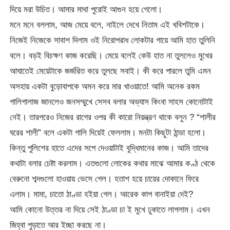
দিয়ে মরা উচিত। আমার মাথা পুরোই আগুন হয়ে গেলো।
মনে মনে বললাম, আজ মেয়ে বলে, নাইলে দেখে নিতাম এই খবিশটাকে।
নিজেই নিজেকে সাবাশ দিলাম ওই নিরোপরাধ লোকটার গায়ে আমি হাত তুলিনি
বলে। বড়ই বিচক্ষণ কাজ করেছি। মেয়ে বলেই কেউ হাত না তুললেও মুখের
আঘাতেই মেয়েটাকে জর্জরিত করে তুলছে সবাই। কী করে পারলে তুমি এমন
অসহায় একটা বুড়োবাপকে অমন করে মার খাওয়াতে! আমি অনেক রকম
গালিগালাজ জানলেও জনসম্মুখে সেসব বলার অভ্যাস কিংবা সাহস কোনোটাই
নেই। তারপরেও নিজের রাগের ওপর কী কারো নিয়ন্ত্রণ থাকে বলুন ? “শালীর
ঘরের শালী” বলে একটা গালি দিয়েই ফেললাম। মনটা কিছুটা ঠান্ডা হলো।
কিন্তু পুলিশের হাতে এদের সপে দেওয়াটাই বুদ্ধিমানের কাজ। আমি তাদের
কথাটা বলার চেষ্টা করলাম। এতগুলো লোকের কথার মাঝে আমার কণ্ঠ থেকে
বেরুনো শব্দগুলো হাওয়ায় ভেসে গেল। হতাশ হয়ে চায়ের দোকানে ফিরে
এলাম। মামা, চাতো ঠাণ্ডা হইয়া গেল। আরেক কাপ বানাইয়া দেই?
আমি কোনো উত্তর না দিয়ে সেই ঠাণ্ডা চা ই মুখে ঢুকাতে লাগলাম। এখন
জিহ্বা পুড়াতে আর ইচ্ছা করছে না।