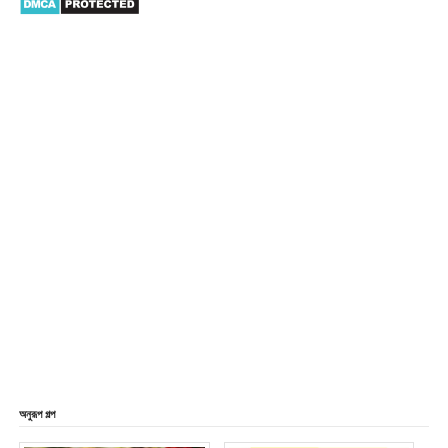
অনুরূপ গল্প