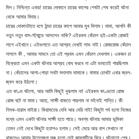
দিল। নিশ্চিন্ত এবার! চায়ের দোকানে চায়ের কাপের শেষটা শেষ করেই ঘটনা
থেকে আমার বিদায়।
চায়ের দোকানটাতে বসে ঠান্ডা চায়ের কাপে আবার মুখ দিলাম। মামা, আপনি কী
নতুন নতুন বাস-স্ট্যান্ডে আসলেন নাকি? এইরকম কেঁচাল দুই-একটা রোজই
লাগে এইখানে। এইগুলাতে এত আগ্রহ দেখাই লাভ নাই। রোজরোজ কেঁচাল
লাগলে কী , আমার সামনে তো এই প্রথম এমন কেঁচাল দেখলাম। একজন চা
বিক্রেতা এমন একটা ঘটনায় আগ্রহ বোধ করবে না এটা ভাবতেই পারছিলাম
না। কেঁচালের আগা-গোড়া সবটা শুনালাম মামাকে। মামার চোখটা এবার জ্বল-
জ্বল করে উঠলো।
এত কাণ্ড ঘটলো, আর আমি কিছুই বুঝলাম না! এইরকম কাণ্ডতো রোজ
রোজ ঘটে না মামা। আহা, সাক্ষী থাকতে পারলাম না শুইনাই শান্তি। কী
নিমক-হারাম মাইয়া। কিয়ামতের দেখি আর দেরি নাই! কিছুটা গর্ব হলো নিজের
মধ্যে এমন একটা ঘটনার সাক্ষী হতে পারে। অবশ্য ঘটনায় আমার ভূমিকা
তেমন নেই দেখে কিছুটা হতাশও হলাম। সেই মেয়ে আর বাপ সেখানে না
থাকলেও আবার উত্তেজনা শুরু হলো সেই জায়গাটিকে ঘিরে। ঘটনাতো শেষ।