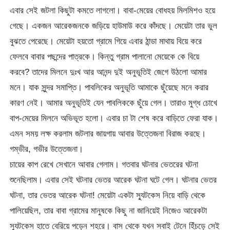
এবার সেই জটলা কিছুটা কমতে লাগলো। বাবা-মেয়ের বোধহয় মিলমিশও হয়ে
গেছে। একজন আরেকজনকে জড়িয়ে হাউমাউ করে কাঁদছে। মেয়েটা তার ভুল
বুঝতে পেরেছে। মেয়েটা হয়তো গ্রামে গিয়ে এবার ঠান্ডা মাথায় বিয়ে করে
ফেলবে বাবার পছন্দের পাত্রকে। কিন্তু গ্রাম পালানো মেয়েকে কে বিয়ে
করবে? তাদের মিলনে দুঃখ আর আনন্দ দুই অনুভূতিই জেগে উঠলো আমার
মনে। যাক সুন্দর সমাপ্তি। পাবলিকের অনুভূতি আমাকে ছুঁয়েছে মনে করার
কারণ নেই। আমার অনুভূতিই যেন পাবলিককে ছুঁয়ে গেল। তারাও মুগ্ধ চোখে
বাপ-মেয়ের মিলনে অভিভূত হলো। এবার চা টা শেষ করে বাড়িতে ফেরা যাক।
এমন সময় লক্ষ করলাম জটলার জায়গায় আবার উত্তেজনা বিরাজ করছে।
গম্ভীর, গভীর উত্তেজনা।
চায়ের কাপ রেখে সেখানে আবার গেলাম। গতবার ঘটনার ভেতরের ঘটনা
শুনেছিলাম। এবার সেই ঘটনার ভেতর আরেক ঘটনা ঘটে গেল। ঘটনার ভেতর
ঘটনা, তার ভেতর আরেক ঘটনা! মেয়েটা একটা স্যুটকেস নিয়ে বাড়ি থেকে
পালিয়েছিল, তার বাবা গ্রামের মানুষকে কিছু না জানিয়েই নিজেও আরেকটা
স্যুটকেস হাতে বেরিয়ে পড়েন শহরে। বাস থেকে যখন সবাই টেনে হিঁচড়ে সেই