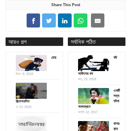
Share This Post
আরও গল্প
সর্বাধিক পঠিত
চোর
বউ
অফিসের বস
ডিসে. 9, 2018
জানু. 23, 2018
একটি
সত্য
ঘটনা
রিলেশনশিপ
অবলম্বনে
মে 13, 2020
আগস্ট 12, 2017
বাসর
রাত