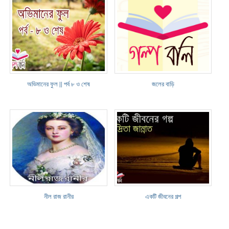
অভিমানের ফুল || পর্ব ৮ ও শেষ
জলের বাড়ি
নীল রাজ রানীর
একটি জীবনের গল্প