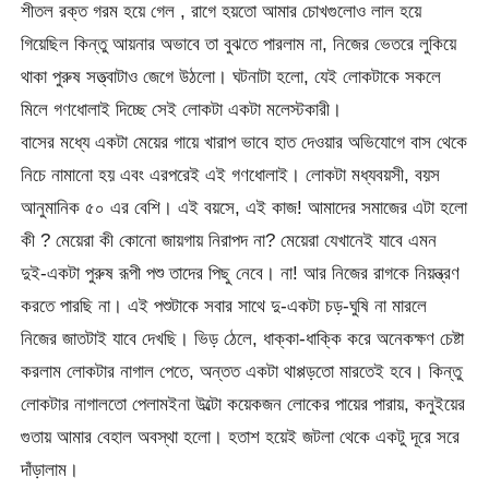
শীতল রক্ত গরম হয়ে গেল , রাগে হয়তো আমার চোখগুলোও লাল হয়ে
গিয়েছিল কিন্তু আয়নার অভাবে তা বুঝতে পারলাম না, নিজের ভেতরে লুকিয়ে
থাকা পুরুষ সত্ত্বাটাও জেগে উঠলো। ঘটনাটা হলো, যেই লোকটাকে সকলে
মিলে গণধোলাই দিচ্ছে সেই লোকটা একটা মলেস্টকারী।
বাসের মধ্যে একটা মেয়ের গায়ে খারাপ ভাবে হাত দেওয়ার অভিযোগে বাস থেকে
নিচে নামানো হয় এবং এরপরেই এই গণধোলাই। লোকটা মধ্যবয়সী, বয়স
আনুমানিক ৫০ এর বেশি। এই বয়সে, এই কাজ! আমাদের সমাজের এটা হলো
কী ? মেয়েরা কী কোনো জায়গায় নিরাপদ না? মেয়েরা যেখানেই যাবে এমন
দুই-একটা পুরুষ রূপী পশু তাদের পিছু নেবে। না! আর নিজের রাগকে নিয়ন্ত্রণ
করতে পারছি না। এই পশুটাকে সবার সাথে দু-একটা চড়-ঘুষি না মারলে
নিজের জাতটাই যাবে দেখছি। ভিড় ঠেলে, ধাক্কা-ধাক্কি করে অনেকক্ষণ চেষ্টা
করলাম লোকটার নাগাল পেতে, অন্তত একটা থাপ্পড়তো মারতেই হবে। কিন্তু
লোকটার নাগালতো পেলামইনা উল্টো কয়েকজন লোকের পায়ের পারায়, কনুইয়ের
গুতায় আমার বেহাল অবস্থা হলো। হতাশ হয়েই জটলা থেকে একটু দূরে সরে
দাঁড়ালাম।