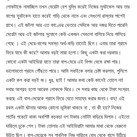
লোকটাকে নামাচ্ছিল তখন মেয়েটা বেশ বুদ্ধি করেই নিজের স্যুটকেস আর তার
বাপের স্যুটকেস হাতে করেই গাড়ি থেকে নামে এবং সেগুলো রাস্তার পাশেই
রাখে। এই জটলা আর এত কাণ্ডের ভেতরে সেদিকে আর নজর দিতে পারেনি
মেয়েটা আর এই জটলার সুযোগে কেউ একজন সেগুলো বাগিয়ে নিয়ে পালিয়ে
গেছে । এই মেয়ে-বাপের সমস্ত অর্থ-কড়ি তাতেই ছিল। এবার তারা গ্রামে
ফিরে যাবে কী করে? আমার বড়ই মায়া হলো। কিছু একটা করা দরকার।
কোনো একটা আইডিয়া যাতে তারা বাপ-মেয়ে এই বিপদ থেকে রক্ষা পায়।
ভালোমতো গ্রামে পৌঁছতে পারে। আমি সবাইকে বলার চেষ্টা করলাম, পুলিশে
একটা কল করা বড়ই জ। ধুর, ছাই ! আমার কথা কেউ কানেই তোলে না!
সবার আগ্রহ হলো আরেক লোককে ঘিরে। সে সবার কাছ থেকে টাকা সংগ্রহ
করছে এই বাপ-মেয়েকে গ্রামে ফিরে যেতে সাহায্য করার জন্য। বাহ! এই
রকম একটা ঘটনায় আমার কোনো ভূমিকা থাকবে না , তা কী হয়? নিজের
শার্টের পকেটে থাকা অবশিষ্ট কচকচা দশ টাকার নোটটা বাড়িয়ে দিলাম। এইতো
দায়িত্ব চুকে গেল। টাকা তোলার এই আইডিয়াটা আমার মাথা থেকে বেরুনো
উচিত ছিল। বাপ-মেয়েকে সব পাবলিক নিজ দায়িত্ব বোধ থেকে বাসে উঠিয়ে