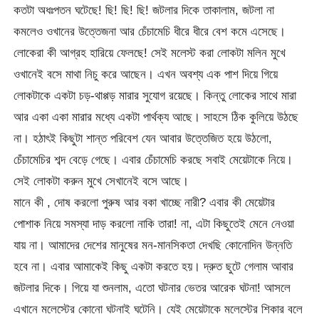
কতটা অধঃপতন ঘটেছে! ছি! ছি! ছি! জটলার দিকে তাকালাম, জটলা না
কমলেও ওখানের উত্তেজনা আর চেঁচামেচি ধীরে ধীরে বেশ কমে এসেছে।
লোকেরা কী আগ্রহ হারিয়ে ফেলছে! সেই মলেস্ট করা লোকটা মলিন মুখে
ওখানেই বসে মাথা নিচু করে আছেন। এখন অবশ্য এক পাশ দিয়ে গিয়ে
লোকটাকে একটা চড়-থাপ্পড় মারার সুযোগ রয়েছে। কিন্তু লোকের সাথে মারা
আর একা একা মারার মধ্যে একটা পার্থক্য আছে। সাহসে ঠিক কুলিয়ে উঠছে
না। হঠাৎই কিছুটা শান্ত পরিবেশ যেন আবার উত্তেজিত হয়ে উঠলো,
চেঁচামেচির শব্দ বেড়ে গেছে। এবার চেঁচামেচি করছে সবাই মেয়েটাকে নিয়ে।
সেই লোকটা করুন মুখে সেখানেই বসে আছে।
মানে কী , দোষ করলো পুরুষ আর বকা খাচ্ছে নারী? এবার কী মেয়েটার
পোশাক নিয়ে সমস্যা দাড় করলো নাকি তারা! না, এটা কিছুতেই মেনে নেওয়া
যায় না। আমাদের দেশের মানুষের মন-মানসিকতা দেখছি কোনোদিন উন্নতি
হবে না। এবার আমাকেই কিছু একটা করতে হয়। দ্রুত ছুটে গেলাম আবার
জটলার দিকে। গিয়ে যা শুনলাম, এতো ঘটনার ভেতর আরেক ঘটনা! আসলে
এখানে মলেস্টের কোনো ঘটনাই ঘটেনি। যেই মেয়েটাকে মলেস্টের শিকার বলে