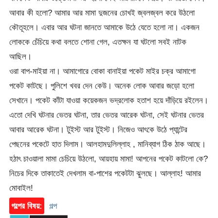
আবার কী হলো? আমার আর মামা দুজনের চোখই জ্বলজ্বল করে উঠলো
কৌতূহলে। এবার আর ঘটনা জানতে আমাকে উঠে যেতে হলো না। একজন
লোককে চেঁচিয়ে কথা বলতে শোনা গেল, এতক্ষন যা ঘটলো সবই নাটক
আছিল।
ওরা বাপ-মাইয়া না। আমাগোরে বোকা বানাইয়া পকেট মাইর চক্র আমাগো
পকেট কাটছে। পুলিশে খবর দেন কেউ। অনেক লোক আবার জড়ো হলো
সেখানে। পকেট কাঁটা যাওয়া কয়েকজন ভদ্রলোক হতাশ হয়ে দাঁড়িয়ে রইলেন।
এতো দেখি ঘটনার ভেতর ঘটনা, তার ভেতর আরেক ঘটনা, সেই ঘটনার ভেতর
আবার আরেক ঘটনা। টুইস্ট আর টুইস্ট। নিজেও আৎকে উঠে প্যান্টের
পেছনের পকেটে হাত দিলাম। আলহামদুলিল্লাহ , মানিব্যাগ ঠিক ঠাক আছে।
হঠাৎ চাওয়ালা মামা চেচিয়ে উঠলো, আয়হায় মামা! আপনের পকেট কাটলো কে?
নিচের দিকে তাকাতেই দেখলাম বা-পাশের পকেটটা ঝুলছে। আল্লাহ! আমার
মোবাইল!
গল্পের বিষয়:
গল্প