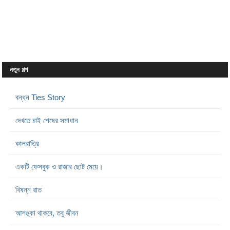
নতুন গল্প
বন্ধন Ties Story
দেখতে চাই শেষের সমাধান
কালরাত্রি
একটি ফেসবুক ও রাজার ছোট মেয়ে।
বিষন্ন রাত
আশঙ্কা থাকবে, তবু জীবন