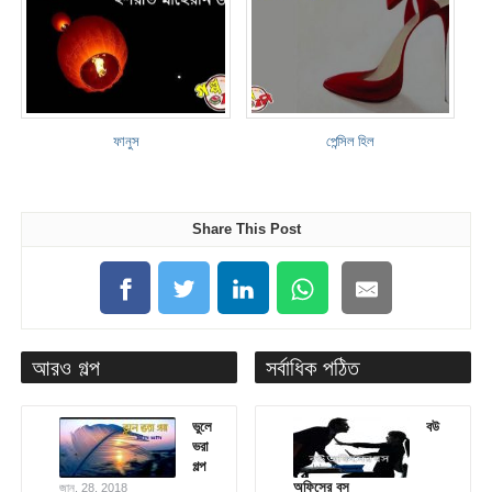
ফানুস
পেন্সিল হিল
Share This Post
আরও গল্প
সর্বাধিক পঠিত
ভুলে
বউ
ভরা
গল্প
অফিসের বস
জানু. 28, 2018