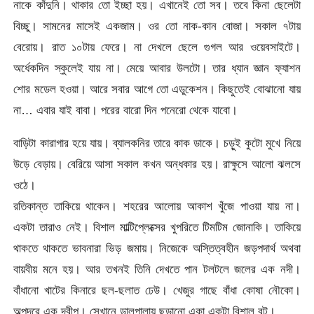
নাকে কাঁদুনি। থাকার তো ইচ্ছা হয়। এখানেই তো সব। তবে কিনা ছেলেটা
বিচ্ছু। সামনের মাসেই একজাম। ওর তো নাক-কান বোজা। সকাল ৭টায়
বেরোয়। রাত ১০টায় ফেরে। না দেখলে ছেলে গুগল আর ওয়েবসাইটে।
অর্ধেকদিন স্কুলেই যায় না। মেয়ে আবার উলটো। তার ধ্যান জ্ঞান ফ্যাশন
শোর মডেল হওয়া। আরে সবার আগে তো এডুকেশন। কিছুতেই বোঝানো যায়
না… এবার যাই বাবা। পরের বারো দিন পনেরো থেকে যাবো।
বাড়িটা কারাগার হয়ে যায়। ব্যালকনির তারে কাক ডাকে। চড়ুই কুটো মুখে নিয়ে
উড়ে বেড়ায়। বেরিয়ে আসা সকাল কখন অন্ধকার হয়। রাক্ষুসে আলো ঝলসে
ওঠে।
রতিকান্ত তাকিয়ে থাকেন। শহরের আলোয় আকাশ খুঁজে পাওয়া যায় না।
একটা তারাও নেই। বিশাল মাল্টিপ্লেক্সের খুপরিতে টিমটিম জোনাকি। তাকিয়ে
থাকতে থাকতে ভাবনারা ভিড় জমায়। নিজেকে অস্তিত্বহীন জড়পদার্থ অথবা
বায়বীয় মনে হয়। আর তখনই তিনি দেখতে পান টলটলে জলের এক নদী।
বাঁধানো খাটের কিনারে ছল-ছলাত ঢেউ। খেজুর গাছে বাঁধা কোষা নৌকো।
অল্পদূরে এক দ্বীপ। সেখানে ডালপালায় ছড়ানো একা একটা বিশাল বট।