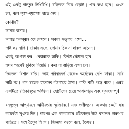
এই একটু গালমন্দ লিখিটিখি। বক্তিমে দিয়ে বেড়াই। পরে কথা হবে। এখন
চল, বলে ব্যাগ-ব্যাগেজ হাতে নেয়।
কোথায়?
আমার বাসায়।
আমার অবস্থান তো দেখলে। সকাল সন্ধ্যায় এসো…
তাই হয় নাকি। ঢাকায় এলে, তোমার ঠিকানা হারুণ আমেদ।
একটু অপেক্ষা কর। বেয়ারাকে ডাকি। বিলটা মেটাতে হবে।
ওসব আগেই চুকিয়ে দিয়েছি। কথা না বাড়িয়ে এখন চল।
তিনতলা বিশাল বাড়ি। ভাই পরিবারবর্গ থেকেও অর্ধেকের বেশি ফাঁকা। সারি
সারি ঘর। খান-চারেক হারুনের বইপত্রে ঠাসা। বাকি খালি পড়ে থাকে। এরই
একটিতে রতিকান্তর অধিষ্ঠান। হোটেলের চেয়ে আরামপ্রদ এবং স্বয়ংসম্পূর্ণ।
বন্ধুত্বে আপ্যায়নে আত্মীয়তায় স্মৃতিচারণে এবং গুণীজনের আড্ডায় কেটে যায়
কয়েকটা সুখময় দিন। তারপর এক কাকভোরে রতিকান্ত উঠে বসলেন হারুণের
গাড়িতে। সঙ্গে তৈফুর মিঞা। জিজ্ঞাসা করলে বলে, তৈফর।