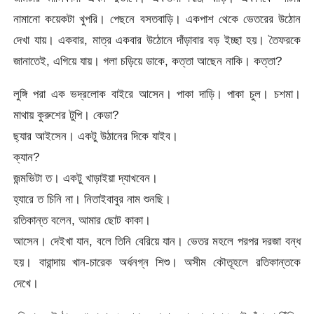
নামানো কয়েকটা খুপরি। পেছনে বসতবাড়ি। একপাশ থেকে ভেতরের উঠোন
দেখা যায়। একবার, মাত্র একবার উঠোনে দাঁড়াবার বড় ইচ্ছা হয়। তৈফরকে
জানাতেই, এগিয়ে যায়। গলা চড়িয়ে ডাকে, কত্তা আছেন নাকি। কত্তা?
লুঙ্গি পরা এক ভদ্রলোক বাইরে আসেন। পাকা দাড়ি। পাকা চুল। চশমা।
মাথায় কুরুশের টুপি। কেডা?
ছ্যার আইসেন। একটু উঠানের দিকে যাইব।
ক্যান?
জন্মভিটা ত। একটু খাড়াইয়া দ্যাখবেন।
হ্যারে ত চিনি না। নিতাইবাবুর নাম শুনছি।
রতিকান্ত বলেন, আমার ছোট কাকা।
আসেন। দেইখা যান, বলে তিনি বেরিয়ে যান। ভেতর মহলে পরপর দরজা বন্ধ
হয়। বারান্দায় খান-চারেক অর্ধনগ্ন শিশু। অসীম কৌতূহলে রতিকান্তকে
দেখে।