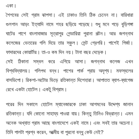
একা।
শৈশবের সেই গ্রাম ঝাপসা। এই ঢাকাও তিনি ঠিক চেনেন না। বারিধারা
গুলশান আড়ং ইত্যাদি নামে শহর ছড়িয়ে পড়েছে। শুধু মনে পড়ে বুড়িগঙ্গা
ঘাটের পাশে বাংলাবাজার সূত্রাপুর গেন্ডারিয়া পুরানা পল্টন। আর জগন্নাথ
কলেজের ভেতরের গলি দিয়ে তার স্কুল। সেন্ট গ্রেগরি। পাশেই গির্জা।
ফাদারদের কোয়ার্টার। তা-ও কম দিন নয়। টানা বছর দেড়েক।
সেই ঠিকানা সম্বল করে এগিয়ে আসা। জগন্নাথ কলেজ এখন
বিশ্ববিদ্যালয়। গলিপথ বন্ধ। পাশের পার্ক প্রায় অদৃশ্য। মফস্বলের
বাসডিপো। রিকশা-অটোর ভিড়ে রতিকান্ত দিশেহারা। আপাতত ব্যাগ-ব্যাগেজ
রেখে একটা হোটেল। একটু বিশ্রাম।
পরের দিন সকালে হোটেল ম্যানেজারকে ঢাকা আগমনের উদ্দেশ্য জানান
রতিকান্ত। যদি কোনো সাহায্য পাওয়া যায়। কিন্তু তিনিও বিভ্রান্ত। এমন
অনেক অখ্যাত গ্রাম আছে বাংলাদেশে একই নামে। এবং সবই তার অচেনা।
তিনি পালটা প্রশ্ন করেন, আত্মীয় বা পুরনো বন্ধু কেউ নেই?