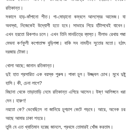
রতিকান্ত।
সকালে হাড়-কাঁপানো শীত। গা-মোড়ানো কম্বলে আলস্যের আমেজ। যা
অবস্থা, নিজেকেই উদ্যোগী হতে হবে। সাভারে গিয়ে হাঁটাপথেই যাবেন।
এখন হয়তো রিকশাও চলে। এখন তিনি মানচিত্রে ব্যস্ত। নীলাভ রেখায় পদ্মা
মেঘনা কর্ণফুলী কপোতাক্ষ বুড়িগঙ্গা। বাকি সব নামহীন সুতোর মতো। হঠাৎ
দরজায় টোকা।
খোলা আছে; জানান রতিকান্ত।
দুই হাত প্রসারিত এক বয়স্ক পুরুষ। পাকা চুল। উজ্জ্বল চোখ। মুখে দুষ্টু
হাসি। কী, চেনা লাগে?
বিছানা থেকে তাড়াতাড়ি নেমে রতিকান্ত এগিয়ে আসেন। উষ্ণ আলিঙ্গনে ধরা
দেন। হারুণ!
নয়তো কে? ভেবেছিলে না জানিয়ে চুপচাপ কেটে পড়বে। আরে, অনেক চর
আছে আমার ঢাকা শহরে।
তুমি যে এত খ্যাতিমান হয়েছ জানলে, প্রথমে তোমারই খোঁজ করতাম।