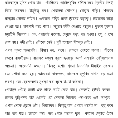
রতিকান্ত হদিস পেয়ে যান। পাঁচদিনের হোটেলবুকিং বাতিল করে দ্বিতীয় দিনই
ফিরে আসেন। উড়ুউড়ু মন। শেয়ালদা স্টেশন। ঘোড়ার গাড়ি। শহরের
রাস্তায় লোহার লাইন। একতলা বাড়ির মতো ট্রামের ঘড়ঘড়। চারতলায় ভাড়া
নেওয়া ঘর। গাদাগাদি করে থাকা। স্কুলে ফাঁকি দেওয়ার আনন্দ। ফুচকা ফুটবল
ম্যাটিনি সিনেমা। এবং এভাবেই কলেজ, প্রেমে পড়া, বড় হওয়া। তবু এ তার
দেশ নয়। নদী নেই। নৌকো নেই। দৃষ্টি হারানো দিগন্ত নেই।
এবার দ্রুত প্রস্ত্ততি। বিমান নয়, বাসে। দেখতে দেখতে যাওয়া। শীতের
ভোরে বাসস্ট্যান্ড। বারাসত মধ্যম গ্রাম হৃদয়পুর বনগাঁ এমনকি পেট্রাপোলও
অচেনা। আসেননি কখনো। কিন্তু যশোর খুলনা মৈমনসিং টাঙ্গাইল কোথায়
যেন শোনা মনে হয়। আলঘেরা ধানক্ষেত, নারকেল সুপুরির বাগান বড় চেনা
লাগে। যেন ছেলেবেলায় মুখস্থ করা ভুলে যাওয়া কবিতা।
গোয়ালন্দ পৌঁছে মনটা এক লাফে আটে নেমে যায়। কেবলই ছটফট করেন।
ঢাকায় বুড়িগঙ্গার ঘাট থেকেই তো দোতলা স্টিমারে পদ্মাপারের এই আশ্রয়।
এখান থেকে ট্রেনে ওঠা। শিয়ালদহ। কিন্তু বাস এখানে থামেই না। হুহু করে
পার হয়ে যায়। তাহলে পদ্মা! সরে গেছে অনেক দূরে। কালের স্রোত টেনে