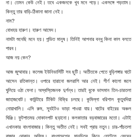
না। তেমন কেউ নেই। তবে একজনকে খুব মনে পড়ে। একসঙ্গে পড়তাম।
কিন্তু তার বাড়ি-ঠিকানা জানা নেই।
নাম?
বোধহয় হারুণ। হারুণ আমেদ।
নামটা শুনেছি মনে হয়। পন্ডিত মানুষ। তিনিই আপনার বন্ধু কিনা কাল বলতে
পারব।
আজ নয় কেন?
আজ জুম্মাবার। কলেজ ইউনিভার্সিটি সব ছুটি। অতীতকে পেতে বুড়িগঙ্গার ঘাটে
আসেন রতিকান্ত। ওপারে হারানো জলরাশি আর নেই। শীর্ণ কালো জলে
ঘুলিয়ে ওঠা ফেনা। অস্বস্তিজনক দুর্গন্ধ। তারই বুকে ভাসমান তিন-চারতলা
জাহাজবোট। কাউন্টারে টিকিট বিক্রি চলছে। কুমিল্লা বরিশাল কুতুবদিয়া
নোয়াখালি। এসি রুম, স্যুইটও ভাড়া পাওয়া যায়। ঘাটের বাইরের অঞ্চল
ঘিঞ্জি। ফুটপাতময় দোকানপাট ছড়ানো। কলকাতার বড়বাজারের মতো। এটাই
এখানকার বাংলাবাজার। কিন্তু অতীত নেই। সবই প্রায় নতুন। চার-পাঁচতলা
বাজার দোকান অফিস। বাংলাদেশের মানচিত্র কিনে হোটেলে ফেরেন