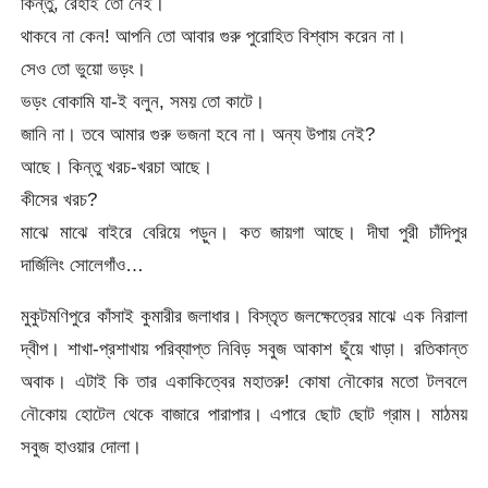
কিন্তু, রেহাই তো নেই।
থাকবে না কেন! আপনি তো আবার গুরু পুরোহিত বিশ্বাস করেন না।
সেও তো ভুয়ো ভড়ং।
ভড়ং বোকামি যা-ই বলুন, সময় তো কাটে।
জানি না। তবে আমার গুরু ভজনা হবে না। অন্য উপায় নেই?
আছে। কিন্তু খরচ-খরচা আছে।
কীসের খরচ?
মাঝে মাঝে বাইরে বেরিয়ে পড়ুন। কত জায়গা আছে। দীঘা পুরী চাঁদিপুর
দার্জিলিং সোলেগাঁও…
মুকুটমণিপুরে কাঁসাই কুমারীর জলাধার। বিস্তৃত জলক্ষেত্রের মাঝে এক নিরালা
দ্বীপ। শাখা-প্রশাখায় পরিব্যাপ্ত নিবিড় সবুজ আকাশ ছুঁয়ে খাড়া। রতিকান্ত
অবাক। এটাই কি তার একাকিত্বের মহাতরু! কোষা নৌকোর মতো টলবলে
নৌকোয় হোটেল থেকে বাজারে পারাপার। এপারে ছোট ছোট গ্রাম। মাঠময়
সবুজ হাওয়ার দোলা।