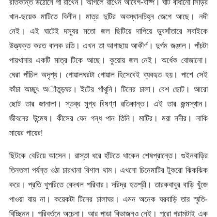
রতিকান্ত উঠোনে পা রাখেন। আগলে রাখেন আবেগ-বাষ্প। ঘাট বাঁধানো সিঁড়ির
খান-ছয়েক মাটিতে বিলীন। মাত্র দুটির অবস্থানচিহ্ন জেগে আছে। নদী
নেই। এই ঘাটেই দস্যুর মতো জল ছিটিয়ে দাপিয়ে ডুবসাঁতারে সবাইকে
উত্ত্যক্ত করত বালক রতি। এখন তা আগাছায় আকীর্ণ। দুর্গম জঞ্জাল। পাঁচটা
পায়খানার একটি মাত্র টিকে আছে। কুয়োয় জল নেই। অর্ধেক বোজানো।
ঘেরা পাঁচিল অদৃশ্য। গোয়ালঘরটা গোয়াল হিসেবেই ব্যবহৃত হয়। পাশে সেই
কাঁচা অচ্ছুৎ অাঁতুড়ঘর। ইটের গাঁথুনি। টিনের চালা। বেশ ছোট। আরো
ছোট তার জানালা। স্তব্ধ মুগ্ধ বিষণ্ণ রতিকান্ত। এই তার জন্মস্থান।
জীবনের উন্মেষ। কীসের যেন গন্ধ পান তিনি। মাটির। মরা নদীর। নাকি
মায়ের গায়ের!
ছিটকে বেরিয়ে আসেন। রাস্তা ধরে হাঁটতে থাকেন শেষপ্রান্তে। গুইনবাড়ির
তিনতলা পর্যন্ত ওঠা চারখানা বিশাল থাম। এখনো চিনেমাটির টুকরো ঝিকঝিক
করে। প্রতি খুপরিতে বেদখল পরিবার। দরিদ্র হতশ্রী। তারকবাবুর বাড়ি খুঁজে
পাওয়া যায় না। কয়েকটা টিনের চালাঘর। এমন অনেক ঘরবাড়ি তার স্মৃতি-
বিচ্ছিন্ন। পরিবর্তনে অচেনা। আর পাড়া বিভাজনও নেই। পুরো গ্রামটাই এক