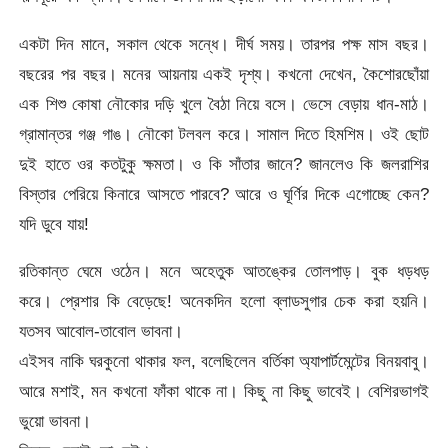
একটা দিন মানে, সকাল থেকে সন্ধে। দীর্ঘ সময়। তারপর পক্ষ মাস বছর।
বছরের পর বছর। মনের আয়নায় একই দৃশ্য। কখনো দেখেন, কৈশোরছোঁয়া
এক শিশু কোষা নৌকোর দড়ি খুলে বৈঠা নিয়ে বসে। ভেসে বেড়ায় ধান-মাঠ।
গ্রামান্তর গঞ্জ গাঙ। নৌকো টলবল করে। সামাল দিতে হিমশিম। ওই ছোট
দুই হাতে ওর কতটুকু ক্ষমতা। ও কি সাঁতার জানে? জানলেও কি জলরাশির
বিস্তার পেরিয়ে কিনারে আসতে পারবে? আরে ও ঘূর্ণির দিকে এগোচ্ছে কেন?
যদি ডুবে যায়!
রতিকান্ত ঘেমে ওঠেন। মনে অহেতুক আতঙ্কের তোলপাড়। বুক ধড়ধড়
করে। প্রেশার কি বেড়েছে! অনেকদিন হলো ব্লাডসুগার চেক করা হয়নি।
যতসব আবোল-তাবোল ভাবনা।
এইসব নাকি ঘরকুনো থাকার ফল, বলেছিলেন বর্তিকা অ্যাপার্টমেন্টের বিনয়বাবু।
আরে মশাই, মন কখনো ফাঁকা থাকে না। কিছু না কিছু ভাবেই। বেশিরভাগই
ভুয়ো ভাবনা।