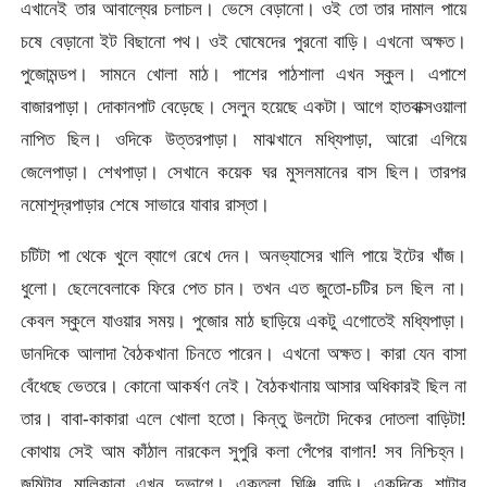
এখানেই তার আবাল্যের চলাচল। ভেসে বেড়ানো। ওই তো তার দামাল পায়ে
চষে বেড়ানো ইট বিছানো পথ। ওই ঘোষেদের পুরনো বাড়ি। এখনো অক্ষত।
পুজোমন্ডপ। সামনে খোলা মাঠ। পাশের পাঠশালা এখন স্কুল। এপাশে
বাজারপাড়া। দোকানপাট বেড়েছে। সেলুন হয়েছে একটা। আগে হাতবাক্সওয়ালা
নাপিত ছিল। ওদিকে উত্তরপাড়া। মাঝখানে মধ্যিপাড়া, আরো এগিয়ে
জেলেপাড়া। শেখপাড়া। সেখানে কয়েক ঘর মুসলমানের বাস ছিল। তারপর
নমোশূদ্রপাড়ার শেষে সাভারে যাবার রাস্তা।
চটিটা পা থেকে খুলে ব্যাগে রেখে দেন। অনভ্যাসের খালি পায়ে ইটের খাঁজ।
ধুলো। ছেলেবেলাকে ফিরে পেত চান। তখন এত জুতো-চটির চল ছিল না।
কেবল স্কুলে যাওয়ার সময়। পুজোর মাঠ ছাড়িয়ে একটু এগোতেই মধ্যিপাড়া।
ডানদিকে আলাদা বৈঠকখানা চিনতে পারেন। এখনো অক্ষত। কারা যেন বাসা
বেঁধেছে ভেতরে। কোনো আকর্ষণ নেই। বৈঠকখানায় আসার অধিকারই ছিল না
তার। বাবা-কাকারা এলে খোলা হতো। কিন্তু উলটো দিকের দোতলা বাড়িটা!
কোথায় সেই আম কাঁঠাল নারকেল সুপুরি কলা পেঁপের বাগান! সব নিশ্চিহ্ন।
জমিটার মালিকানা এখন দুভাগে। একতলা ঘিঞ্জি বাড়ি। একদিকে শাটার