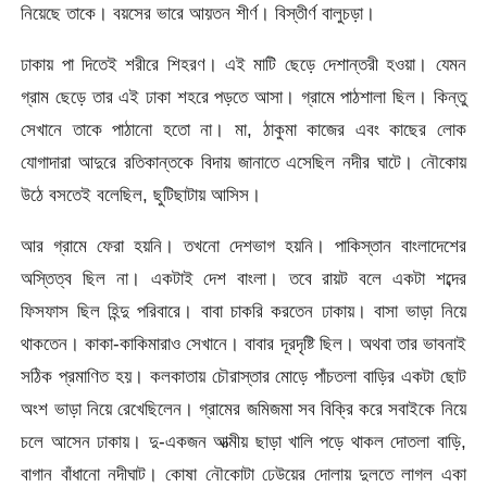
নিয়েছে তাকে। বয়সের ভারে আয়তন শীর্ণ। বিস্তীর্ণ বালুচড়া।
ঢাকায় পা দিতেই শরীরে শিহরণ। এই মাটি ছেড়ে দেশান্তরী হওয়া। যেমন
গ্রাম ছেড়ে তার এই ঢাকা শহরে পড়তে আসা। গ্রামে পাঠশালা ছিল। কিন্তু
সেখানে তাকে পাঠানো হতো না। মা, ঠাকুমা কাজের এবং কাছের লোক
যোগাদারা আদুরে রতিকান্তকে বিদায় জানাতে এসেছিল নদীর ঘাটে। নৌকোয়
উঠে বসতেই বলেছিল, ছুটিছাটায় আসিস।
আর গ্রামে ফেরা হয়নি। তখনো দেশভাগ হয়নি। পাকিস্তান বাংলাদেশের
অস্তিত্ব ছিল না। একটাই দেশ বাংলা। তবে রায়ট বলে একটা শব্দের
ফিসফাস ছিল হিন্দু পরিবারে। বাবা চাকরি করতেন ঢাকায়। বাসা ভাড়া নিয়ে
থাকতেন। কাকা-কাকিমারাও সেখানে। বাবার দূরদৃষ্টি ছিল। অথবা তার ভাবনাই
সঠিক প্রমাণিত হয়। কলকাতায় চৌরাস্তার মোড়ে পাঁচতলা বাড়ির একটা ছোট
অংশ ভাড়া নিয়ে রেখেছিলেন। গ্রামের জমিজমা সব বিক্রি করে সবাইকে নিয়ে
চলে আসেন ঢাকায়। দু-একজন আত্মীয় ছাড়া খালি পড়ে থাকল দোতলা বাড়ি,
বাগান বাঁধানো নদীঘাট। কোষা নৌকোটা ঢেউয়ের দোলায় দুলতে লাগল একা