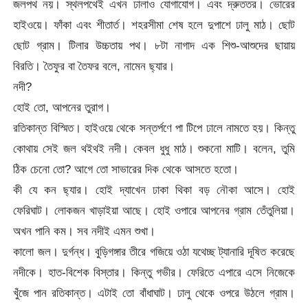
জলপথ নয়। স্থলপথেই এখন ঢালাও যোগাযোগ। এবং দ্রুততর। ভোরের
হাইওয়ে। ফাঁকা এবং শীতার্ত। শহরসীমা শেষ হলে দুপাশে ঢালু মাঠ। ছোট
ছোট গ্রাম। টিলার উচ্চতায় পথ। ৮টা নাগাদ এক শিশু-আশুদের ছায়ায়
বিরতি। তৈফুর বা তৈফর বলে, নামেন ছ্যার।
নদী?
হোই তো, আপনের তুরাগ।
রতিকান্ত বিস্মিত। হাইওয়ে থেকে সন্তর্পণে পা টিপে ঢালে নামতে হয়। কিন্তু
কোথায় সেই জল থইথই নদী। কেবল ধুধু মাঠ। শুকনো মাটি। বলেন, তুমি
ঠিক চেনো তো? আগে তো সাভারের দিক থেকে আসতে হতো।
কী যে কন ছ্যার। হোই দ্যাখেন ঢাকা থিকা বড় নৌকা আসে। হোই
ফেরিঘাট। লোকজন খাড়াইয়া আছে। হোই ওপারে আপনের গ্রাম তেঁতুলিয়া।
অখন পানি কম। সব নদীই এমন শুখা।
কালো জল। দুর্গন্ধ। বুড়িগঙ্গার তীরে গজিয়ে ওঠা যথেচ্ছ ট্যানারি দূষিত করেছে
নদীকে। হাত-বিশেক বিস্তার। কিন্তু গভীর। ফেরিতে এপারে এসে নিজেকে
খুঁজে পান রতিকান্ত। এটাই তো বাঁধাঘাট। ঢালু থেকে ওপরে উঠলে গ্রাম।