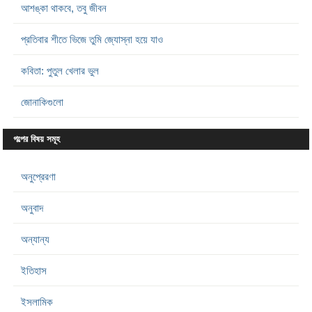
আশঙ্কা থাকবে, তবু জীবন
প্রতিবার শীতে ভিজে তুমি জ্যোস্না হয়ে যাও
কবিতা: পুতুল খেলার ভুল
জোনাকিগুলো
গল্পের বিষয় সমূহ
অনুপ্রেরণা
অনুবাদ
অন্যান্য
ইতিহাস
ইসলামিক