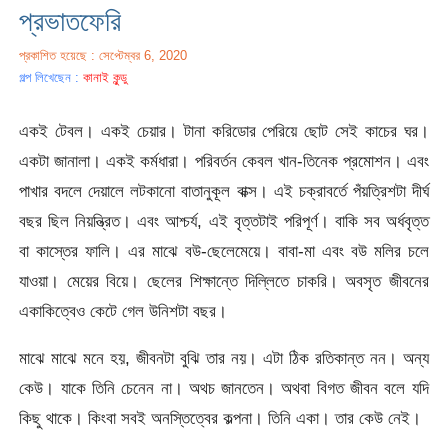
প্রভাতফেরি
প্রকাশিত হয়েছে : সেপ্টেম্বর 6, 2020
গল্প লিখেছেন :
কানাই কুন্ডু
একই টেবল। একই চেয়ার। টানা করিডোর পেরিয়ে ছোট সেই কাচের ঘর।
একটা জানালা। একই কর্মধারা। পরিবর্তন কেবল খান-তিনেক প্রমোশন। এবং
পাখার বদলে দেয়ালে লটকানো বাতানুকূল বাক্স। এই চক্রাবর্তে পঁয়ত্রিশটা দীর্ঘ
বছর ছিল নিয়ন্ত্রিত। এবং আশ্চর্য, এই বৃত্তটাই পরিপূর্ণ। বাকি সব অর্ধবৃত্ত
বা কাস্তের ফালি। এর মাঝে বউ-ছেলেমেয়ে। বাবা-মা এবং বউ মলির চলে
যাওয়া। মেয়ের বিয়ে। ছেলের শিক্ষান্তে দিল্লিতে চাকরি। অবসৃত জীবনের
একাকিত্বেও কেটে গেল উনিশটা বছর।
মাঝে মাঝে মনে হয়, জীবনটা বুঝি তার নয়। এটা ঠিক রতিকান্ত নন। অন্য
কেউ। যাকে তিনি চেনেন না। অথচ জানতেন। অথবা বিগত জীবন বলে যদি
কিছু থাকে। কিংবা সবই অনস্তিত্বের কল্পনা। তিনি একা। তার কেউ নেই।