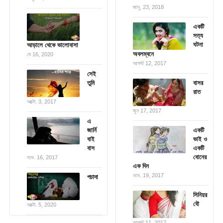
জানু. 23, 2018
একটি
সত্য
ঘটনা
আড়ালে থেকে ভালোবাসা
অবলম্বনে
মে 16, 2020
আগস্ট 12, 2017
সেই
তুমি
বাসর
রাত
অক্টো. 3, 2017
জুন 17, 2017
এ
জার্নি
একটি
বাই
ভাই ও
বাস
একটি
বোনের
নভে. 16, 2017
এক দিন
নভে. 19, 2017
পচাদা
সিনিয়র
বৌ
অক্টো. 5, 2020
আগস্ট 11, 2017