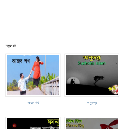
অনুরূপ গল্প
আজব শখ
অনুতপ্ত