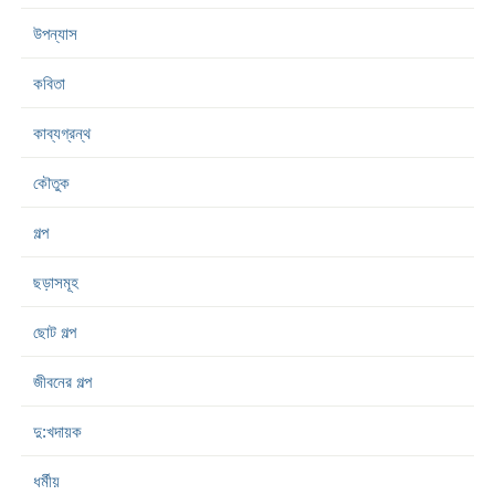
উপন্যাস
কবিতা
কাব্যগ্রন্থ
কৌতুক
গল্প
ছড়াসমূহ
ছোট গল্প
জীবনের গল্প
দু:খদায়ক
ধর্মীয়