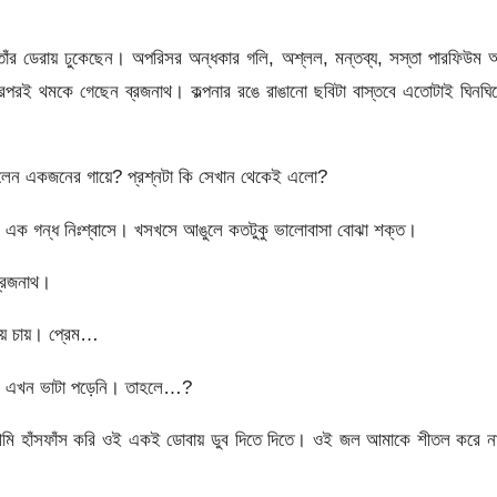
তাঁর ডেরায় ঢুকেছেন। অপরিসর অন্ধকার গলি, অশ্লল, মন্তব্য, সস্তা পারফিউম
এরপরই থমকে গেছেন ব্রজনাথ। কল্পনার রঙে রাঙানো ছবিটা বাস্তবে এতোটাই ঘিনঘি
পড়লেন একজনের গায়ে? প্রশ্নটা কি সেখান থেকেই এলো?
াঢ় এক গন্ধ নিঃশ্বাসে। খসখসে আঙুলে কতটুকু ভালোবাসা বোঝা শক্ত।
ব্রজনাথ।
য় চায়। প্রেম…
ৌবনে এখন ভাটা পড়েনি। তাহলে…?
! আমি হাঁসফাঁস করি ওই একই ডোবায় ডুব দিতে দিতে। ওই জল আমাকে শীতল করে 