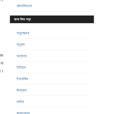
জোনাকিগুলো
গল্পের বিষয় সমূহ
অনুপ্রেরণা
অনুবাদ
াস
অন্যান্য
 না
ইতিহাস
র।
ইসলামিক
উপন্যাস
কবিতা
কাব্যগ্রন্থ