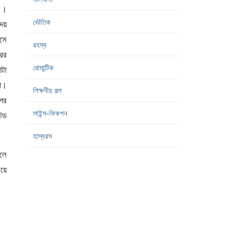
ে…।
ভৌতিক
েয়
সে
রহস্য
রের
রোমান্টিক
াটা
য়া।
শিক্ষনীয় গল্প
ওপর
সাইন্স-ফিকশন
টেড
হাস্যরস
িলে
েয়ে