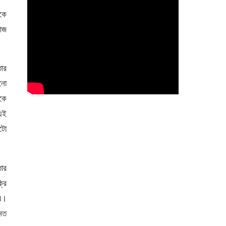
েকে
আজ
তার
ানো
তকে
এই
ুটো
তার
রি
হয়।
 নত