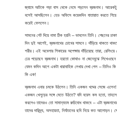
জ্যামে আটকে পড়া বাস থেকে নেমে পড়লেন ব্রজনাথ। আরেকটু হল
বসেই আসছিলেন। হেড অফিসে কয়েকদিন যাতায়াত করতে গিয়ে
করেই ফেললেন।
সামনের গেট দিয়ে নামা ঠিক হয়নি – ভাবলেন তিনি। পেছনের চা
দিন দুই আগেই, ব্রজনাথের চোখের সামনে। দাঁড়িয়ে থাকতে থাকত
শরীর। এই অবেলায় শিকারের অপেক্ষায় দাঁড়িয়েছে তারা, রেলিংয়
ঢের পড়েছেন ব্রজনাথ। হয়তো কোথাও না জেনেবুঝে লিখেওছেন এ
যেমন কদিন আগে একটা ধারাবাহিক লেখায় দেখা গেল – তিনিও কি 
কি এক!
ব্রজনাথ এবার চমকে উঠলেন। তিনি একজন খদ্দের সেজে এলেন! না
একজন খেলুড়ের সঙ্গে মেতে উঠতে? যদি বয়েস কম হতো, তাহলে
করলেও তাদেরও তো সামান্যতম রুচিবোধ থাকবে – এটা ব্রজনাথে
তাদের দারিদ্র্য, অসহায়তা, নির্যাতনের ছবি নিয়ে কত আলোড়ন।