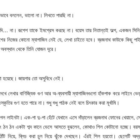
তভাবে বললেন, ভালো না। লিখতে পারছি না।
ি… না। রূপেশ তাকে ইমপ্রেস করছে না। বয়েস তার নিতান্তই অল্প, একজন সিনি
শের নিজের কোনো ম্যাগাজিন নেই যে, লেখা চাইতে হবে। ব্রজনাথ কাউকে কিছু পা
 অবস্থান থেকে তিনি যোজন দূরে।
া হয়েছে। জায়গার তো অসুবিধে নেই।
েখে লেখার বাণিজ্যিক গুণ আর অ-ব্যবসায়ী ম্যাগাজিনগুলো হাঁকপাক করে লাইনে ভে
কৃতির গুণ হতে পারে না। শুধু শুধু পাঠক নেই বলে চিৎকার করা মূর্খামি।
গেল লাইনটা। এক-পা দু-পা হেঁটে যেখানে এসে দাঁড়ালেন ব্রজনাথ ফোনের খেয়ালে, স
ং ঠন ঠন একটা শব্দ কানে ভেসে আসতে বুঝলেন, কোথাও শিল কোটানো হচ্ছে। বয়স
 ঠোঁট নিয়ে, ব্লিচ করা চুল নিয়ে ঝুঁকে দেখছেন। এঁরই শিল হয়তো। ছেলেটি অদ্