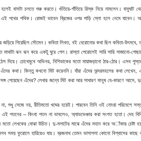
েই বাসটা চলতে শুরু করতে। গুঁতিয়ে-গাঁতিয়ে রিস্ক নিয়ে নামলেন। বাবুঘাট থ
 এই পথের পথিক। রোজই ভাবেন ব্রিজের ওপর গাড়ি স্লো হলে নেমে যাবেন। 
কায় জড়িয়ে গিয়েছিল সৌমেন। কবিতা লিখত, বই বেরোনোর কথা ছিল কবিতা-উৎসবে, 
ে মাথাটা ঝন ঝন করে একটু ঘুরে গেল। রাস্তা পেরোলেই সারি সারি সাজানো-গোছ
ে ঠেস দিয়ে। চোখেমুখে অভিনয়, নিশিডাকের মতো মায়াজড়ানো ঠার-ঠোর। এসব পুস্
ঁদের কথা। কিন্তু কখনো মিট করেননি। যাঁরা এঁদের অন্দরমহলের কথা লেখেন, 
সঙ্গ পেয়েছেন এঁদের? লেখার জন্যে মিট করা আর সাধারণ মানুষ যে-কারণে আসে, দ
, শুধু সেজে নয়, রীতিমতো খদ্দের হয়েই। পারবেন তিনি ওই নোংরা পরিবেশে সস্
 এই পতনের – কিংবা পতন না ভাবলেও, অ্যাডভেঞ্চার করা সংগত হতো। দেহ বিক্
র মতো লেখকের বোঝা উচিত। দু-মলাটের মাঝে এঁদের মহান করে অাঁকার চেষ্টা 
 সেসব সময় ফুরোলে হারিয়েও যায়। ব্রজনাথ তেমন ভাসাগলা কোনো বিশ্বাসের কাছে