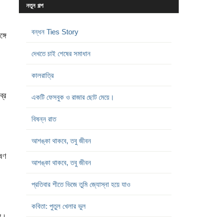
নতুন গল্প
বন্ধন Ties Story
্গে
দেখতে চাই শেষের সমাধান
কালরাত্রি
্র
একটি ফেসবুক ও রাজার ছোট মেয়ে।
বিষন্ন রাত
আশঙ্কা থাকবে, তবু জীবন
ষণ
আশঙ্কা থাকবে, তবু জীবন
প্রতিবার শীতে ভিজে তুমি জ্যোস্না হয়ে যাও
কবিতা: পুতুল খেলার ভুল
না।