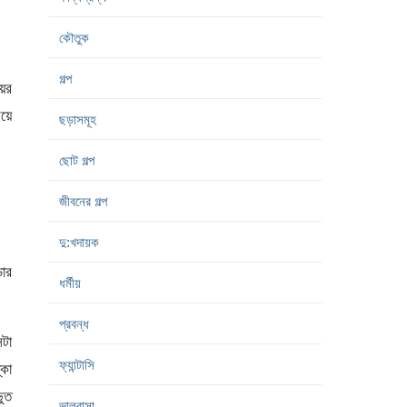
কৌতুক
গল্প
য়র
ইয়ে
ছড়াসমূহ
ছোট গল্প
জীবনের গল্প
দু:খদায়ক
ড়ার
ধর্মীয়
প্রবন্ধ
েটা
ফ্যান্টাসি
্কা
ভুত
ভালবাসা