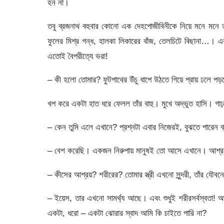
হন না।
তবু ব্রজনাথ বহুবার কোনো এক দেহপোজীবিনীকে নিয়ে মনে মনে 
ফুলের মিশ্র গন্ধ, হালকা লিকারের বাঁজ, তেলচিটে বিছানা…। 
এতোই বৈপরীত্যে ভরা!
– কী হলো তোমার? ফুটপাথের উঁচু ধাপে উঠতে গিয়ে প্রায় ঢলে 
খপ করে একটা হাত ধরে ফেলল তাঁর বাহু। মুখে অদ্ভুত হাসি। গ
– কেন তুমি এলে এখানে? প্রশ্নটা এবার নিজেরই, বুঝতে পারেন 
– বেশ করেছি। একজন নিরুপায় মানুষই তো আসে এখানে। আশ্র
– কীসের আশ্রয়? শরীরের? তোমার স্ত্রী এখনো সুন্দরী, তাঁর য
– ইয়েস, তার এখনো সামর্থ্য আছে। এবং শুধুই শরীরসর্বস্বতা
একটা, ধরো – একটা ঝোরার স্বাদ আমি কি চাইতে পারি না?