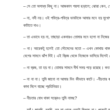
– সে তো অসাধ্য কিছু না। আজকাল পয়সা ছড়ালে; ঝোরা কেন, গ
– না, নদী নয়। ওই পবিত্র-পবিত্র ভাবটাকে আমার মনে হয় মুখোশ
কাটাতে দাও।
– তা এভাবে হয় না, তাছাড়া একবারও তোমার মনে হলো না নিজের 
– না। আরেকটু হলেই তো সৌমেনের মতো – এখন কোথায় থাকত আ
বেগের সামনে ঝাঁপ দিই। এই ব্রিজ থেকে নিজেকে ভাসিয়ে দিলেই
– না ব্রজ, তা হয় না। তোমার সামনে দীর্ঘ সময় পড়ে রয়েছে। ক
– না না না। তুমি জানো না আমার দিন কীভাবে কাটে। -ন
কাদা মিশে যাচ্ছে প্রতিনিয়ত।
– নীচতার বোধ থাকা সত্ত্বেও তুমি নামছ?
– হ্যাঁ। জানছি, বুঝছি, তবু তা থেকে রেহাই মিলছে না। পকেটে