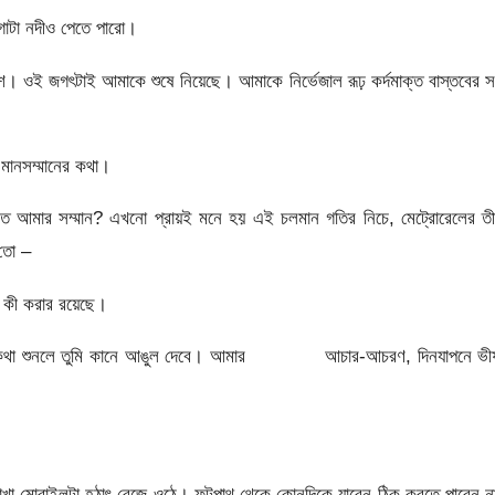
োটা নদীও পেতে পারো।
। ওই জগৎটাই আমাকে শুষে নিয়েছে। আমাকে নির্ভেজাল রূঢ় কর্দমাক্ত বাস্তবের সঙ
মানসম্মানের কথা।
মার সম্মান? এখনো প্রায়ই মনে হয় এই চলমান গতির নিচে, মেট্রোরেলের তীব
 তো –
ত কী করার রয়েছে।
ীচতার কথা শুনলে তুমি কানে আঙুল দেবে। আমার আচার-আচরণ, দিনযাপনে ভী
 রাখা মোবাইলটা হঠাৎ বেজে ওঠে। ফুটপাথ থেকে কোনদিকে যাবেন ঠিক করতে পারেন 