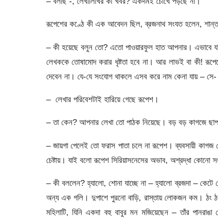
– বলছি -, লেখালিখির কী খবর? একদমই চোখে পড়ছে না।
রূপেশের কণ্ঠে কী এক আবেদন ছিল, ব্রজনাথ সংযত হলেন, শান্
– কী হয়েছে বলুন তো? এতো পাওয়ারফুল হাত আপনার। এভাবে যদ
লেখককে তোষামোদ করার ধৃষ্টতা হবে না। আর লাভই বা কী! রূপে
দেবেন না। যে-যে সংযোগ থাকলে এসব করে নাম কেনা যায় – সে-
– লেখার পরিবেশটাই হারিয়ে গেছে রূপেশ।
– তা কেন? আপনার লেখা তো পাঠক নিয়েছে। বড় বড় কাগজে ছাপ
– জায়গা পেলেই তো ফরাস পাতা চলে না রূপেশ। ব্যবসায়ী কাগজ দ
চেষ্টায়। যাই বলো রূপেশ সিরিয়াসনেসের অভাব, অশ্রদ্ধা কোনো সংস্
– কী বললেন? হ্যালো, শোনা যাচ্ছে না – হ্যালো ব্রজদা – কেটে 
অন্য এক গলি। দুপাশে পুরনো বাড়ি, রাস্তায় লোকজন কম। ঠং ঠ
মহিলাটি, যিনি একদা বহু বাবুর মন মজিয়েছেন – তাঁর পানরাঙা