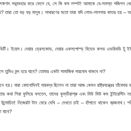
ৎক্ষণাৎ সদ্ব্যবহার করে ফেলে যে, সে কি কম লম্পট! আমাকে যে-সমস্ত পজিশন থ
েনি? তারা তো বড় বড় মানুষ। সাধারণের মতো তারা যদি লোভ-লালসায় কাতর হয় – 
ডিটি। ইয়েস। দেয়ার ড্রেসকোড, দেয়ার একসপোস্ড্ বিহেভ কলড এভরিবডি টু ই
লে তুমিও মন্দ হয়ে যাবে? তোমার একটা সামাজিক দায়বোধ থাকবে না?
মনে হয়। যারা কোনোদিনই দায়বদ্ধ ছিলেন না তারা আজ কেমন রাষ্ট্রযন্ত্রের তাঁবেদার 
ার কথা শিরা ফুলিয়ে বলতেন, তাদের কুম্ভীরাশ্রু এবং মিউ মিউ কম ইন্টারেস্টিং 
ন্মোচিত! নিজেরটা টান মেরে দেখি – দেখতে চাই – হাঁপাতে থাকেন ব্রজনাথ। শ
া যাবে?