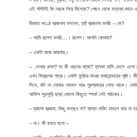
এই গলিটাই কি নরকে গিয়ে মিশেছে? পেছন থেকে মন্তব্য কানে এ
বিরক্ত কণ্ঠে ব্রজনাথ বললেন, হ্যাঁ ব্রজনাথ বলছি – কে?
– আমি রূপেশ বলছি…। রূপেশ। আপনি কোথায়?
– একটা বাজে জায়গায়।
– লেখার রসদ? তা কী ধরনের বাজে? হালকা হাসি ভেসে এলো। 
এখন বিদ্রূপের পাত্র। একটা ফুরিয়ে যাওয়া ক্যালেন্ডারের পৃষ্ঠ
লিখে, যদি না তোমার নামযশ আর পুরস্কারের লোভ থাকে। কেউ
আফিস সুড়সুড়ি ছাড়া কোনো কিছুতে স্পার্ক নেই পাঠকের।
– হ্যালো ব্রজদা, কিছু বলছেন না? ব্যস্ত নাকি! তাহলে পরে না হ
– না। কী বলবে বলো –