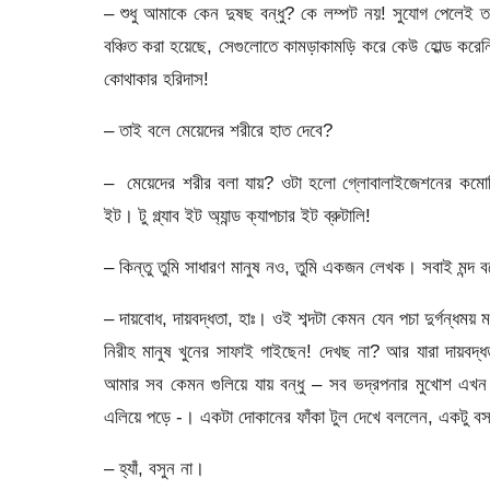
– শুধু আমাকে কেন দুষছ বন্ধু? কে লম্পট নয়! সুযোগ পেলেই ত
বঞ্চিত করা হয়েছে, সেগুলোতে কামড়াকামড়ি করে কেউ হোল্ড কর
কোথাকার হরিদাস!
– তাই বলে মেয়েদের শরীরে হাত দেবে?
– মেয়েদের শরীর বলা যায়? ওটা হলো গ্লোবালাইজেশনের কমো
ইট। টু গ্ল্যাব ইট অ্যান্ড ক্যাপচার ইট ব্রুটালি!
– কিন্তু তুমি সাধারণ মানুষ নও, তুমি একজন লেখক। সবাই মন্দ ব
– দায়বোধ, দায়বদ্ধতা, হাঃ। ওই শব্দটা কেমন যেন পচা দুর্গন্ধময় 
নিরীহ মানুষ খুনের সাফাই গাইছেন! দেখছ না? আর যারা দায়বদ্ধত
আমার সব কেমন গুলিয়ে যায় বন্ধু – সব ভদ্রপনার মুখোশ এখন উ
এলিয়ে পড়ে -। একটা দোকানের ফাঁকা টুল দেখে বললেন, একটু বস
– হ্যাঁ, বসুন না।