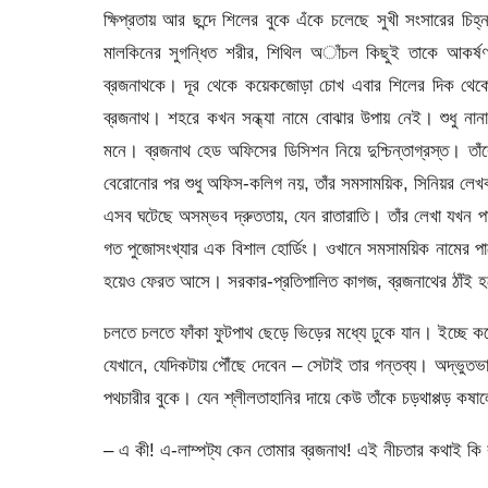
ক্ষিপ্রতায় আর ছন্দে শিলের বুকে এঁকে চলেছে সুখী সংসারের 
মালকিনের সুগন্ধিত শরীর, শিথিল অাঁচল কিছুই তাকে আকর্ষণ
ব্রজনাথকে। দূর থেকে কয়েকজোড়া চোখ এবার শিলের দিক থেক
ব্রজনাথ। শহরে কখন সন্ধ্যা নামে বোঝার উপায় নেই। শুধু না
মনে। ব্রজনাথ হেড অফিসের ডিসিশন নিয়ে দুশ্চিন্তাগ্রস্ত। তাঁক
বেরোনোর পর শুধু অফিস-কলিগ নয়, তাঁর সমসাময়িক, সিনিয়র লেখ
এসব ঘটেছে অসম্ভব দ্রুততায়, যেন রাতারাতি। তাঁর লেখা যখন 
গত পুজোসংখ্যার এক বিশাল হোর্ডিং। ওখানে সমসাময়িক নামের পাশ
হয়েও ফেরত আসে। সরকার-প্রতিপালিত কাগজ, ব্রজনাথের ঠাঁই 
চলতে চলতে ফাঁকা ফুটপাথ ছেড়ে ভিড়ের মধ্যে ঢুকে যান। ইচ্ছে 
যেখানে, যেদিকটায় পৌঁছে দেবেন – সেটাই তার গন্তব্য। অদ্ভুতভাব
পথচারীর বুকে। যেন শ্লীলতাহানির দায়ে কেউ তাঁকে চড়থাপ্পড় কষ
– এ কী! এ-লাম্পট্য কেন তোমার ব্রজনাথ! এই নীচতার কথাই কি