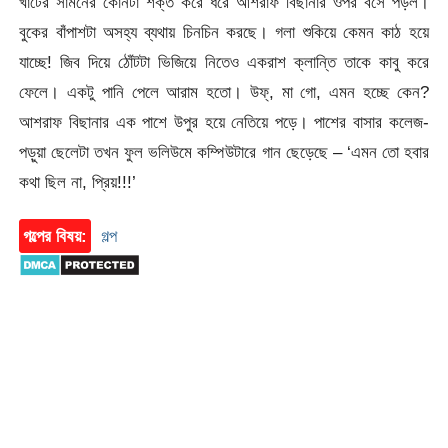
খাটের সামনের কোনটা শক্ত করে ধরে আশরাফ বিছানার ওপর বসে পড়ল।
বুকের বাঁপাশটা অসহ্য ব্যথায় চিনচিন করছে। গলা শুকিয়ে কেমন কাঠ হয়ে
যাচ্ছে! জিব দিয়ে ঠোঁটটা ভিজিয়ে নিতেও একরাশ ক্লান্তি তাকে কাবু করে
ফেলে। একটু পানি পেলে আরাম হতো। উফ্, মা গো, এমন হচ্ছে কেন?
আশরাফ বিছানার এক পাশে উপুর হয়ে নেতিয়ে পড়ে। পাশের বাসার কলেজ-
পড়ুয়া ছেলেটা তখন ফুল ভলিউমে কম্পিউটারে গান ছেড়েছে – ‘এমন তো হবার
কথা ছিল না, প্রিয়!!!’
গল্পের বিষয়:
গল্প