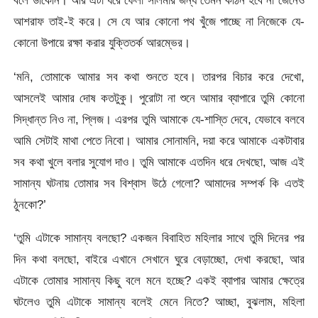
বলে ডাকেনি। আর এটা ধরে ফেলা সালমার জন্য তেমন কঠিন হবে না জেনেও
আশরাফ তাই-ই করে। সে যে আর কোনো পথ খুঁজে পাচ্ছে না নিজেকে যে-
কোনো উপায়ে রক্ষা করার যুক্তিতর্ক আরম্ভের।
‘মনি, তোমাকে আমার সব কথা শুনতে হবে। তারপর বিচার করে দেখো,
আসলেই আমার দোষ কতটুকু। পুরোটা না শুনে আমার ব্যাপারে তুমি কোনো
সিদ্ধান্ত নিও না, প্লিজ। এরপর তুমি আমাকে যে-শাস্তি দেবে, যেভাবে বলবে
আমি সেটাই মাথা পেতে নিবো। আমার সোনামনি, দয়া করে আমাকে একটাবার
সব কথা খুলে বলার সুযোগ দাও। তুমি আমাকে এতদিন ধরে দেখছো, আজ এই
সামান্য ঘটনায় তোমার সব বিশ্বাস উঠে গেলো? আমাদের সম্পর্ক কি এতই
ঠুনকো?’
‘তুমি এটাকে সামান্য বলছো? একজন বিবাহিত মহিলার সাথে তুমি দিনের পর
দিন কথা বলছো, বাইরে এখানে সেখানে ঘুরে বেড়াচ্ছো, দেখা করছো, আর
এটাকে তোমার সামান্য কিছু বলে মনে হচ্ছে? একই ব্যাপার আমার ক্ষেত্রে
ঘটলেও তুমি এটাকে সামান্য বলেই মেনে নিতে? আচ্ছা, বুঝলাম, মহিলা