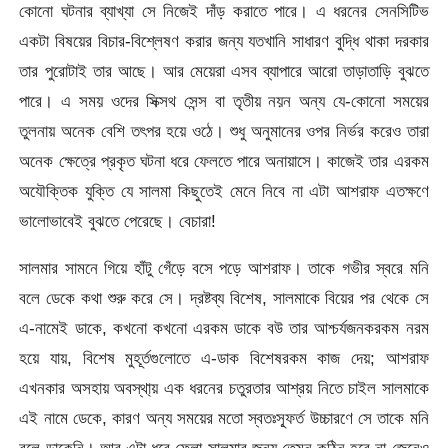
কোনো ঘটনার ব্যাখ্যা সে নিজেই দাঁড় করাতে পারে। এ ধরনের সেনসিটিভ
একটা বিষয়ের বিচার-বিশ্লেষণ করার জন্য যতখানি সাধারণ বুদ্ধি থাকা দরকার
তার পুরোটাই তার আছে। আর মেয়েরা এসব ব্যাপারে আরো তাড়াতাড়ি বুঝতে
পারে। এ সময় ওদের সিক্সথ সেন্স বা তৃতীয় নয়ন অন্য যে-কোনো সময়ের
তুলনায় অনেক বেশি তৎপর হয়ে ওঠে। শুধু অনুমানের ওপর নির্ভর করেও তারা
অনেক ক্ষেত্রে প্রকৃত ঘটনা ধরে ফেলতে পারে অনায়াসে। কাজেই তার এরকম
অযৌক্তিক যুক্তি যে সালমা কিছুতেই মেনে নিবে না এটা আশরাফ এতক্ষণে
ভালোভাবেই বুঝতে পেরেছে। বেচারা!
সালমার সামনে গিয়ে হাঁটু গেঁড়ে বসে পড়ে আশরাফ। তাকে গভীর স্বরে মনি
বলে ডেকে কথা শুরু করে সে। দ্রষ্টব্য বিশেষ, সালমাকে বিয়ের পর থেকে সে
এ-নামেই ডাকে, কখনো কখনো এরকম ডাকে বউ তার আশ্চর্যজনকরকম নরম
হয়ে যায়, বিশেষ মুহূর্তগুলোতে এ-ডাক বিশেষরকম কাজ দেয়; আশরাফ
এখনকার অসহায় অবস্থা্য় এক ধরনের চতুরতার আশ্রয় নিতে চাইল সালমাকে
এই নামে ডেকে, কারণ অন্য সময়ের মতো স্বতঃস্ফূর্ত উচ্চারণে সে তাকে মনি