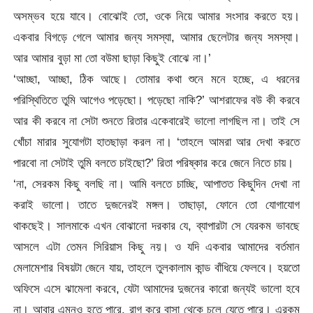
অসম্ভব হয়ে যাবে। বোঝোই তো, ওকে নিয়ে আমার সংসার করতে হয়।
একবার বিগড়ে গেলে আমার জন্য সমস্যা, আমার ছেলেটার জন্য সমস্যা।
আর আমার বুড়া মা তো বউমা ছাড়া কিছুই বোঝে না।’
‘আচ্ছা, আচ্ছা, ঠিক আছে। তোমার কথা শুনে মনে হচ্ছে, এ ধরনের
পরিস্থিতিতে তুমি আগেও পড়েছো। পড়েছো নাকি?’ আশরাফের বউ কী করবে
আর কী করবে না সেটা শুনতে রিতার একেবারেই ভালো লাগছিল না। তাই সে
খোঁচা মারার সুযোগটা হাতছাড়া করল না। ‘তাহলে আমরা আর দেখা করতে
পারবো না সেটাই তুমি বলতে চাইছো?’ রিতা পরিষ্কার করে জেনে নিতে চায়।
‘না, সেরকম কিছু বলছি না। আমি বলতে চাচ্ছি, আপাতত কিছুদিন দেখা না
করাই ভালো। তাতে দুজনেরই মঙ্গল। তাছাড়া, ফোনে তো যোগাযোগ
থাকছেই। সালমাকে এখন বোঝানো দরকার যে, ব্যাপারটা সে যেরকম ভাবছে
আসলে এটা তেমন সিরিয়াস কিছু নয়। ও যদি একবার আমাদের বর্তমান
মেলামেশার বিষয়টা জেনে যায়, তাহলে তুলকালাম কান্ড বাঁধিয়ে ফেলবে। হয়তো
অফিসে এসে ঝামেলা করবে, যেটা আমাদের দুজনের কারো জন্যই ভালো হবে
না। আবার এমনও হতে পারে, রাগ করে বাসা থেকে চলে যেতে পারে। এরকম