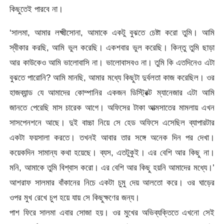
কিছুতেই পারবে না।
‘সালমা, আমার লক্ষ্মীসোনা, আমাকে একটু বুঝতে চেষ্টা করো তুমি। আমি
স্বীকার করছি, আমি ভুল করেছি। একশবার ভুল করেছি। কিন্তু তুমি ছাড়া
আর কাউকেও আমি ভালোবাসি না। ভালোবাসবও না। তুমি কি এতদিনেও এটা
বুঝতে পারোনি? আমি মানছি, আমার মধ্যে কিছুটা দুর্বলতা কাজ করেছিল। ওর
হাজব্যান্ড যে আমাদের কোম্পানির একজন ডিস্ট্রিক্ট ম্যানেজার এটা আমি
জানতে পেরেছি মাস চারেক আগে। অফিসের টাকা আত্মসাতের মামলায় এখন
সাসপেনশনে আছে। দুই বাচ্চা নিয়ে সে হেড অফিসে এসেছিল ব্যাপারটার
একটা ফয়সালা করতে। তখনই আবার তার সঙ্গে অনেক দিন পর দেখা।
কয়েকদিন সামান্য কথা হয়েছে। ব্যস, এতটুকুই। এর বেশি আর কিছু না।
মনি, আমাকে তুমি বিশ্বাস করো। এর বেশি আর কিছু হয়নি আমাদের মধ্যে।’
আশরাফ সালমার বাঁকানের নিচে একটা চুমু দেয় আলতো করে। ওর ঘাড়ের
ওপর মুখ রেখে চুপ হয়ে যায় সে কিছুক্ষণের জন্য।
পাশ ফিরে সালমা এবার সোজা হয়। ওর মুখের অভিব্যক্তিতে এখনো সেই