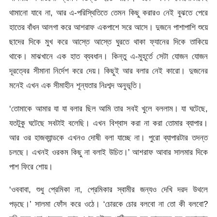
থামানো যাবে না, আর এ-পরিস্থিতিতে তেমন কিছু করারও নেই বুঝতে পেরে
হাতের বাঁধন আলগা করে আশরাফ একপাশে সরে আসে। দুজনে পাশাপাশি শুয়ে
ছাদের দিকে মুখ করে আস্তে আস্তে ঘুরতে থাকা ফ্যানের দিকে তাকিয়ে
থাকে। মাঝখানে এক হাত ব্যবধান। কিন্তু এ-মুহূর্তে সেটা যোজন যোজন
দূরত্বের সীমানা নির্দেশ করে দেয়। কিছুই আর বলার নেই কারো। দুজনের
মনেই এখন এক সীমাহীন শূন্যতার নিঃশব্দ অনুভূতি।
‘তোমাকে আমার যা যা বলার ছিল আমি তার সবই খুলে বললাম। যা ঘটেছে,
যতটুকু ঘটেছে সবটাই বলেছি। এখন বিশ্বাস করা না করা তোমার ব্যাপার।
আর ওর হাজব্যান্ডকে এখনও দোষী বলা যাচ্ছে না। পুরো ব্যাপারটার তদন্ত
চলছে। এখনই ওরকম কিছু না বলাই উচিত।’ আশরাফ আবার সালমার দিকে
পাশ ফিরে শোয়।
‘ওববাবা, শুধু প্রেমিকা না, প্রেমিকার স্বামীর জন্যও দেখি দরদ উথলে
পড়ছে।’ সালমা ফোঁস করে ওঠে। ‘চোরকে চোর বলবো না তো কী বলবো?