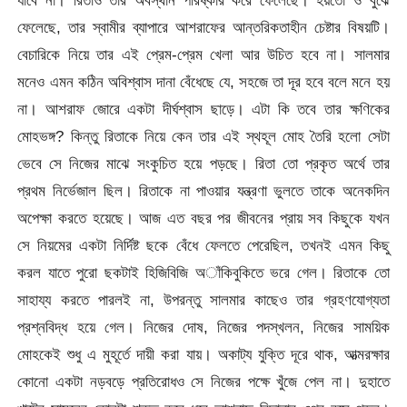
ফেলেছে, তার স্বামীর ব্যাপারে আশরাফের আন্তরিকতাহীন চেষ্টার বিষয়টি।
বেচারিকে নিয়ে তার এই প্রেম-প্রেম খেলা আর উচিত হবে না। সালমার
মনেও এমন কঠিন অবিশ্বাস দানা বেঁধেছে যে, সহজে তা দূর হবে বলে মনে হয়
না। আশরাফ জোরে একটা দীর্ঘশ্বাস ছাড়ে। এটা কি তবে তার ক্ষণিকের
মোহভঙ্গ? কিন্তু রিতাকে নিয়ে কেন তার এই স্থহূল মোহ তৈরি হলো সেটা
ভেবে সে নিজের মাঝে সংকুচিত হয়ে পড়ছে। রিতা তো প্রকৃত অর্থে তার
প্রথম নির্ভেজাল ছিল। রিতাকে না পাওয়ার যন্ত্রণা ভুলতে তাকে অনেকদিন
অপেক্ষা করতে হয়েছে। আজ এত বছর পর জীবনের প্রায় সব কিছুকে যখন
সে নিয়মের একটা নির্দিষ্ট ছকে বেঁধে ফেলতে পেরেছিল, তখনই এমন কিছু
করল যাতে পুরো ছকটাই হিজিবিজি অাঁকিবুকিতে ভরে গেল। রিতাকে তো
সাহায্য করতে পারলই না, উপরন্তু সালমার কাছেও তার গ্রহণযোগ্যতা
প্রশ্নবিদ্ধ হয়ে গেল। নিজের দোষ, নিজের পদস্খলন, নিজের সাময়িক
মোহকেই শুধু এ মুহূর্তে দায়ী করা যায়। অকাট্য যুক্তি দূরে থাক, আত্মরক্ষার
কোনো একটা নড়বড়ে প্রতিরোধও সে নিজের পক্ষে খুঁজে পেল না। দুহাতে