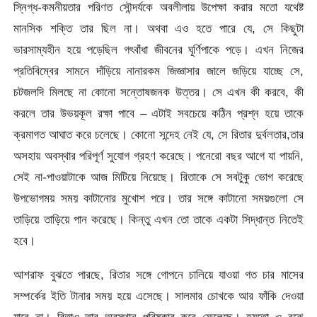
স্নিগ্ধ-কমনীয়তার পরিণত সৌন্দর্যকে অবলীলায় উপেক্ষা করার মতো যথেষ্ট
মানসিক শক্তি তার ছিল না। অথবা এও হতে পারে যে, সে কিছুটা
ভারসাম্যহীন হয়ে পড়েছিল গৎবাঁধা জীবনের ঘূর্ণিপাকে পড়ে। এখন নিজের
প্রতিবিম্বের সামনে দাঁড়িয়ে নানারকম জিজ্ঞাসার জালে জড়িয়ে যাচ্ছে সে,
চটজলদি মিলছে না কোনো সন্তোষজনক উত্তর। সে এখন কী করবে, কী
করলে তার উভয়কূল রক্ষা পাবে – এটাই সবচেয়ে কঠিন প্রশ্ন হয়ে তাকে
ক্রমাগত আঘাত করে চলেছে। কোনো সন্দেহ নেই যে, সে রিতার দুর্বলতার,তার
অসহায় অবস্থার পরিপূর্ণ সুযোগ গ্রহণ করেছে। পনেরো বছর আগে যা পায়নি,
সেই না-পাওয়াটাকে আজ মিটিয়ে নিয়েছে। রিতাকে সে সবটুকু ভোগ করেছে
উপভোগময় সময় কাটানোর মুখোশ পরে। তার সঙ্গে কাটানো সময়গুলো সে
তাড়িয়ে তাড়িয়ে পান করেছে। কিন্তু এখন তো তাকে একটা সিদ্ধান্ত নিতেই
হবে।
আশরাফ বুঝতে পারছে, রিতার সঙ্গে গোপনে চালিয়ে যাওয়া গত চার মাসের
সম্পর্কের ইতি টানার সময় হয়ে এসেছে। সালমার চোখকে আর ফাঁকি দেওয়া
যাবে না। রিতাও তার অবস্থান পরিষ্কার করে ফেলেছে। হয়তো ও বুঝে