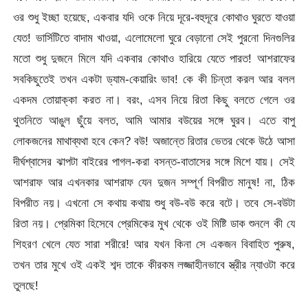
ওর শুধু ইচ্ছা হয়েছে, একবার যদি ওকে নিয়ে দূরে-বহুদূরে কোথাও ঘুরতে যাওয়া
যেত! ভার্সিটিতে বাদাম খাওয়া, এলোমেলো ঘুরে বেড়ানো সেই পুরনো দিনগুলির
মতো শুধু দুজনে মিলে যদি একবার কোথাও হারিয়ে যেতে পারত! আশরাফের
সবকিছুতেই তখন একটা ড্যাম-কেয়ারিং ভাব! কে কী চিন্তা করল আর বলল
একদম তোয়াক্কা করত না। বরং, এসব নিয়ে রিতা কিছু বলতে গেলে ওর
থুতনিতে আঙুল ছুঁয়ে বলত, আমি আমার বউয়ের সঙ্গে ঘুরব। এতে বাপু
লোকজনের মাথাব্যথা হবে কেন? বউ! অজান্তে রিতার ভেতর থেকে উঠে আসা
দীর্ঘশ্বাসের ঝাপটা বাইরের পাগল-করা বসন্ত-বাতাসের সঙ্গে মিশে যায়। সেই
আশরাফ আর এখনকার আশরাফ যেন দুজন সম্পূর্ণ বিপরীত মানুষ! না, ঠিক
বিপরীত নয়। এখনো সে কথায় কথায় শুধু বউ-বউ করে বটে। তবে সে-বউটা
রিতা নয়। প্রেমিকা হিসেবে প্রেমিকের মুখ থেকে ওই মিষ্টি ডাক শুনলে কী যে
শিহরণ খেলে যেত সারা শরীরে! আর যখন কিনা সে একজন বিবাহিত পুরুষ,
তখন তার মুখে ওই একই শব্দ তাকে কীরকম লজ্জাহীনভাবে স্ত্রীর ন্যাওটা করে
তুলছে!