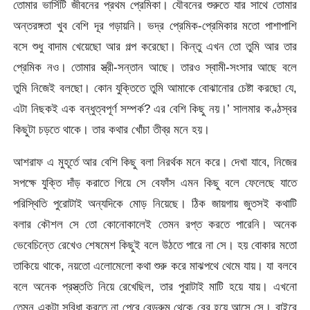
তোমার ভার্সিটি জীবনের প্রথম প্রেমিকা। যৌবনের শুরুতে যার সাথে তোমার
অন্তরঙ্গতা খুব বেশি দূর গড়ায়নি। ভদ্র প্রেমিক-প্রেমিকার মতো পাশাপাশি
বসে শুধু বাদাম খেয়েছো আর গল্প করেছো। কিন্তু এখন তো তুমি আর তার
প্রেমিক নও। তোমার স্ত্রী-সন্তান আছে। তারও স্বামী-সংসার আছে বলে
তুমি নিজেই বলছো। কোন যুক্তিতে তুমি আমাকে বোঝানোর চেষ্টা করছো যে,
এটা নিছকই এক বন্ধুত্বপূর্ণ সম্পর্ক? এর বেশি কিছু নয়।’ সালমার কণ্ঠস্বর
কিছুটা চড়তে থাকে। তার কথার খোঁচা তীব্র মনে হয়।
আশরাফ এ মুহূর্তে আর বেশি কিছু বলা নিরর্থক মনে করে। দেখা যাবে, নিজের
সপক্ষে যুক্তি দাঁড় করাতে গিয়ে সে বেফাঁস এমন কিছু বলে ফেলেছে যাতে
পরিস্থিতি পুরোটাই অন্যদিকে মোড় নিয়েছে। ঠিক জায়গায় জুতসই কথাটি
বলার কৌশল সে তো কোনোকালেই তেমন রপ্ত করতে পারেনি। অনেক
ভেবেচিন্তে রেখেও শেষমেশ কিছুই বলে উঠতে পারে না সে। হয় বোকার মতো
তাকিয়ে থাকে, নয়তো এলোমেলো কথা শুরু করে মাঝপথে থেমে যায়। যা বলবে
বলে অনেক প্রস্ত্ততি নিয়ে রেখেছিল, তার পুরাটাই মাটি হয়ে যায়। এখনো
তেমন একটা সুবিধা করতে না পেরে বেডরুম থেকে বের হয়ে আসে সে। বাইরে