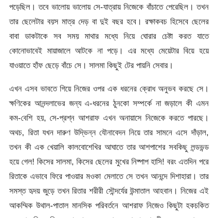
পড়েছিল। তবে ভালোয় ভালোয় সে-যাত্রায় নিজেকে বাঁচাতে পেরেছিল। তখন
তার ছেলেটার বয়স মাত্র দেড় বা দুই বছর হবে। রক্ষাকবচ হিসেবে ছেলের
বাবা ডাকটাকে সব সময় মাথার মধ্যে নিয়ে ঘোরার চেষ্টা করত যাতে
কোনোভাবেই মায়াজালে আটকে না পড়ে। এর মধ্যে মেয়েটার বিয়ে হয়ে
যাওয়াতে হাঁফ ছেড়ে বাঁচে সে। সালমা কিছুই টের পায়নি সেবার।
এখন এসব ভাবতে গিয়ে নিজের ওপর এক ধরনের ক্রোধ অনুভব করছে সে।
ক্ষণিকের আনন্দলাভের জন্য এ-ধরনের ঠুনকো সম্পর্কে না জড়ালে কী এমন
কম-বেশি হয়, সে-প্রশ্ন আশরাফ এখন অনায়াসে নিজেকে করতে পারছে।
অথচ, রিতা যখন দারুণ উদ্ভিন্ন যৌনাবেদন নিয়ে তার সামনে এসে দাঁড়াল,
তখন কী এক খেয়ালি কালবোশেখির আঘাতে তার আশপাশের সবকিছু লন্ডভন্ড
হয়ে গেল! কিসের সালমা, কিসের ছেলের মুখের নিষ্পাপ হাসি! বরং এতদিন পরে
রিতাকে এভাবে ফিরে পাওয়ার মওকা মেলাতে সে তখন আনন্দে দিশাহারা। তার
সমস্ত হৃদয় জুড়ে তখন রিতার শরীরী সৌন্দর্যের উন্মাতাল আহবান। নিজের এই
আকম্মিক উথাল-পাতাল মানসিক পরিবর্তনে আশরাফ নিজেও কিছুটা হকচকিত