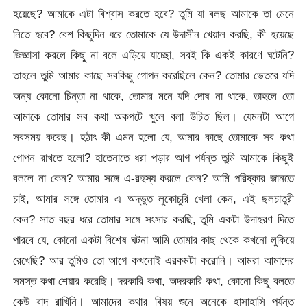
হয়েছে? আমাকে এটা বিশ্বাস করতে হবে? তুমি যা বলছ আমাকে তা মেনে
নিতে হবে? বেশ কিছুদিন ধরে তোমাকে যে উদাসীন খেয়াল করছি, কী হয়েছে
জিজ্ঞাসা করলে কিছু না বলে এড়িয়ে যাচ্ছো, সবই কি একই কারণে ঘটেনি?
তাহলে তুমি আমার কাছে সবকিছু গোপন করেছিলে কেন? তোমার ভেতরে যদি
অন্য কোনো চিন্তা না থাকে, তোমার মনে যদি দোষ না থাকে, তাহলে তো
আমাকে তোমার সব কথা অকপটে খুলে বলা উচিত ছিল। যেমনটা আগে
সবসময় করেছ। হঠাৎ কী এমন হলো যে, আমার কাছে তোমাকে সব কথা
গোপন রাখতে হলো? হাতেনাতে ধরা পড়ার আগ পর্যন্ত তুমি আমাকে কিছুই
বললে না কেন? আমার সঙ্গে এ-রহস্য করলে কেন? আমি পরিষ্কার জানতে
চাই, আমার সঙ্গে তোমার এ অদ্ভুত লুকোচুরি খেলা কেন, এই ছলচাতুরী
কেন? সাত বছর ধরে তোমার সঙ্গে সংসার করছি, তুমি একটা উদাহরণ দিতে
পারবে যে, কোনো একটা বিশেষ ঘটনা আমি তোমার কাছ থেকে কখনো লুকিয়ে
রেখেছি? আর তুমিও তো আগে কখনোই এরকমটা করোনি। আমরা আমাদের
সমস্ত কথা শেয়ার করেছি। দরকারি কথা, অদরকারি কথা, কোনো কিছু বলতে
কেউ বাদ রাখিনি। আমাদের কথার বিষয় শুনে অনেকে হাসাহাসি পর্যন্ত