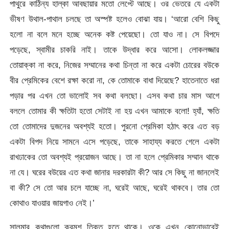
পাথুরে কাঠিন্য হাল্কা আবছায়ার মতো লেপ্টে আছে। ওর ভেতরে যে একটা
ভীষণ উথাল-পাথাল চলছে তা অস্পষ্ট হলেও বোঝা যায়। ‘আরো বেশি কিছু
হলো না বলে মনে হচ্ছে অনেক কষ্ট পেয়েছো। তো যাও না। সে বিপদে
পড়েছে, স্বামীর চাকরি নাই। তাকে উদ্ধার করে আসো। লোকলজ্জার
তোয়াক্কা না করে, নিজের সম্মানের কথা চিন্তা না করে একটা চোরের বউকে
বীর প্রেমিকের বেশে রক্ষা করো না, কে তোমাকে বাধা দিয়েছে? হাতেনাতে ধরা
পড়ার পর এখন তো ভালোই সব কথা বলছো। এসব কথা চার মাস আগে
বললে তোমার কী ক্ষতিটা হতো সেটাই না হয় এখন আমাকে বলো! হ্যাঁ, ক্ষতি
তো তোমাদের দুজনের অবশ্যই হতো। পুরনো প্রেমিকা হঠাৎ করে এত বড়
একটা বিপদ নিয়ে সামনে এসে পড়েছে, তাকে সাহায্য করতে গেলে একটা
রাখঢাকের তো অবশ্যই প্রয়োজন আছে। তা না হলে প্রেমিকার সম্মান থাকে
না যে। ঘরের বউয়ের এত কথা জানার দরকারটা কী? আর সে কিছু না জানলেই
বা কী? সে তো আর চলে যাচ্ছে না, ঘরেই আছে, ঘরেই থাকবে। তার তো
কোথাও যাওয়ার জায়গাও নেই।’
সালমার কথাগুলো ক্রমশ তিক্ত হতে থাকে। ওকে এখন কোনোভাবেই