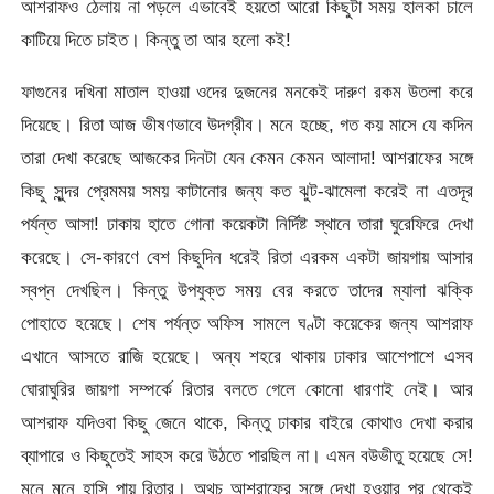
আশরাফও ঠেলায় না পড়লে এভাবেই হয়তো আরো কিছুটা সময় হালকা চালে
কাটিয়ে দিতে চাইত। কিন্তু তা আর হলো কই!
ফাগুনের দখিনা মাতাল হাওয়া ওদের দুজনের মনকেই দারুণ রকম উতলা করে
দিয়েছে। রিতা আজ ভীষণভাবে উদগ্রীব। মনে হচ্ছে, গত কয় মাসে যে কদিন
তারা দেখা করেছে আজকের দিনটা যেন কেমন কেমন আলাদা! আশরাফের সঙ্গে
কিছু সুন্দর প্রেমময় সময় কাটানোর জন্য কত ঝুট-ঝামেলা করেই না এতদূর
পর্যন্ত আসা! ঢাকায় হাতে গোনা কয়েকটা নির্দিষ্ট স্থানে তারা ঘুরেফিরে দেখা
করেছে। সে-কারণে বেশ কিছুদিন ধরেই রিতা এরকম একটা জায়গায় আসার
স্বপ্ন দেখছিল। কিন্তু উপযুক্ত সময় বের করতে তাদের ম্যালা ঝক্কি
পোহাতে হয়েছে। শেষ পর্যন্ত অফিস সামলে ঘণ্টা কয়েকের জন্য আশরাফ
এখানে আসতে রাজি হয়েছে। অন্য শহরে থাকায় ঢাকার আশেপাশে এসব
ঘোরাঘুরির জায়গা সম্পর্কে রিতার বলতে গেলে কোনো ধারণাই নেই। আর
আশরাফ যদিওবা কিছু জেনে থাকে, কিন্তু ঢাকার বাইরে কোথাও দেখা করার
ব্যাপারে ও কিছুতেই সাহস করে উঠতে পারছিল না। এমন বউভীতু হয়েছে সে!
মনে মনে হাসি পায় রিতার। অথচ আশরাফের সঙ্গে দেখা হওয়ার পর থেকেই