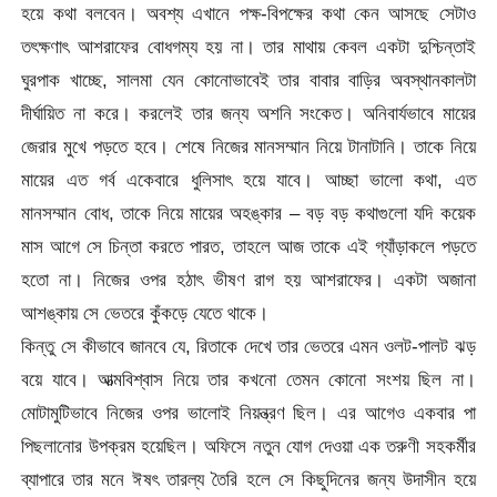
হয়ে কথা বলবেন। অবশ্য এখানে পক্ষ-বিপক্ষের কথা কেন আসছে সেটাও
তৎক্ষণাৎ আশরাফের বোধগম্য হয় না। তার মাথায় কেবল একটা দুশ্চিন্তাই
ঘুরপাক খাচ্ছে, সালমা যেন কোনোভাবেই তার বাবার বাড়ির অবস্থানকালটা
দীর্ঘায়িত না করে। করলেই তার জন্য অশনি সংকেত। অনিবার্যভাবে মায়ের
জেরার মুখে পড়তে হবে। শেষে নিজের মানসম্মান নিয়ে টানাটানি। তাকে নিয়ে
মায়ের এত গর্ব একেবারে ধুলিসাৎ হয়ে যাবে। আচ্ছা ভালো কথা, এত
মানসম্মান বোধ, তাকে নিয়ে মায়ের অহঙ্কার – বড় বড় কথাগুলো যদি কয়েক
মাস আগে সে চিন্তা করতে পারত, তাহলে আজ তাকে এই গ্যাঁড়াকলে পড়তে
হতো না। নিজের ওপর হঠাৎ ভীষণ রাগ হয় আশরাফের। একটা অজানা
আশঙ্কায় সে ভেতরে কুঁকড়ে যেতে থাকে।
কিন্তু সে কীভাবে জানবে যে, রিতাকে দেখে তার ভেতরে এমন ওলট-পালট ঝড়
বয়ে যাবে। আত্মবিশ্বাস নিয়ে তার কখনো তেমন কোনো সংশয় ছিল না।
মোটামুটিভাবে নিজের ওপর ভালোই নিয়ন্ত্রণ ছিল। এর আগেও একবার পা
পিছলানোর উপক্রম হয়েছিল। অফিসে নতুন যোগ দেওয়া এক তরুণী সহকর্মীর
ব্যাপারে তার মনে ঈষৎ তারল্য তৈরি হলে সে কিছুদিনের জন্য উদাসীন হয়ে