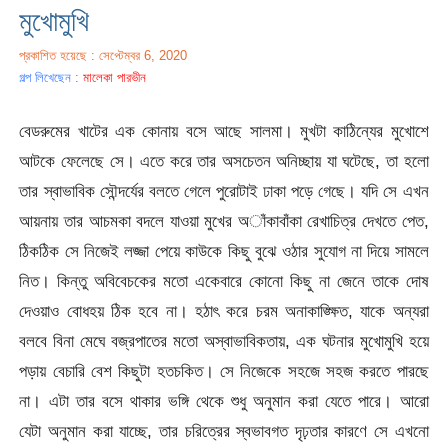
মুখোমুখি
প্রকাশিত হয়েছে : সেপ্টেম্বর 6, 2020
গল্প লিখেছেন :
মালেকা পারভীন
বেডরুমের খাটের এক কোনায় বসে আছে সালমা। মুখটা কাঠিন্যের মুখোশে
আটকে ফেলেছে সে। এতে করে তার অসচেতন অনিচ্ছায় যা ঘটেছে, তা হলো
তার স্বাভাবিক সৌন্দর্যের বলতে গেলে পুরোটাই ঢাকা পড়ে গেছে। যদি সে এখন
আয়নায় তার আচমকা বদলে যাওয়া মুখের অাঁকাবাঁকা রেখাচিত্র দেখতে পেত,
ঠিকঠিক সে নিজেই লজ্জা পেয়ে কাউকে কিছু বুঝে ওঠার সুযোগ না দিয়ে সামলে
নিত। কিন্তু অবিবেচকের মতো একেবারে কোনো কিছু না জেনে তাকে দোষ
দেওয়াও বোধহয় ঠিক হবে না। হঠাৎ করে চরম অনাকাঙ্ক্ষিত, যাকে অন্যরা
বলবে বিনা মেঘে বজ্রপাতের মতো অস্বাভাবিকতায়, এক ঘটনার মুখোমুখি হয়ে
পড়ায় বেচারি বেশ কিছুটা হতচকিত। সে নিজেকে সহজে সহজ করতে পারছে
না। এটা তার বসে থাকার ভঙ্গি থেকে শুধু অনুমান করা যেতে পারে। আরো
যেটা অনুমান করা যাচ্ছে, তার চরিত্রের স্বভাবগত দৃঢ়তার কারণে সে এখনো