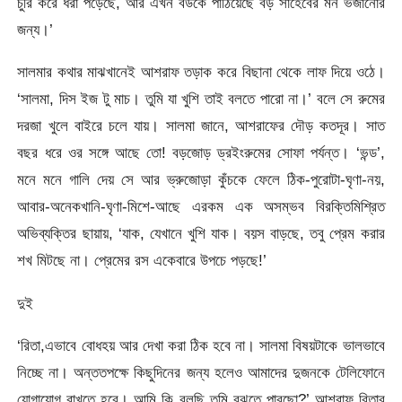
চুরি করে ধরা পড়েছে, আর এখন বউকে পাঠিয়েছে বড় সাহেবের মন ভজানোর
জন্য।’
সালমার কথার মাঝখানেই আশরাফ তড়াক করে বিছানা থেকে লাফ দিয়ে ওঠে।
‘সালমা, দিস ইজ টু মাচ। তুমি যা খুশি তাই বলতে পারো না।’ বলে সে রুমের
দরজা খুলে বাইরে চলে যায়। সালমা জানে, আশরাফের দৌড় কতদূর। সাত
বছর ধরে ওর সঙ্গে আছে তো! বড়জোড় ড্রইংরুমের সোফা পর্যন্ত। ‘ভন্ড’,
মনে মনে গালি দেয় সে আর ভ্রুজোড়া কুঁচকে ফেলে ঠিক-পুরোটা-ঘৃণা-নয়,
আবার-অনেকখানি-ঘৃণা-মিশে-আছে এরকম এক অসম্ভব বিরক্তিমিশ্রিত
অভিব্যক্তির ছায়ায়, ‘যাক, যেখানে খুশি যাক। বয়স বাড়ছে, তবু প্রেম করার
শখ মিটছে না। প্রেমের রস একেবারে উপচে পড়ছে!’
দুই
‘রিতা,এভাবে বোধহয় আর দেখা করা ঠিক হবে না। সালমা বিষয়টাকে ভালভাবে
নিচ্ছে না। অন্ততপক্ষে কিছুদিনের জন্য হলেও আমাদের দুজনকে টেলিফোনে
যোগাযোগ রাখতে হবে। আমি কি বলছি তুমি বুঝতে পারছো?’ আশরাফ রিতার