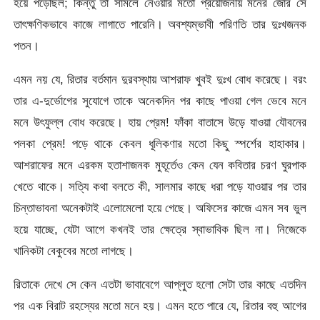
হয়ে পড়েছিল; কিন্তু তা সামলে নেওয়ার মতো প্রয়োজনীয় মনের জোর সে
তাৎক্ষণিকভাবে কাজে লাগাতে পারেনি। অবশ্যম্ভাবী পরিণতি তার দুঃখজনক
পতন।
এমন নয় যে, রিতার বর্তমান দুরবস্থায় আশরাফ খুবই দুঃখ বোধ করেছে। বরং
তার এ-দুর্ভোগের সুযোগে তাকে অনেকদিন পর কাছে পাওয়া গেল ভেবে মনে
মনে উৎফুল্ল বোধ করেছে। হায় প্রেম! ফাঁকা বাতাসে উড়ে যাওয়া যৌবনের
পলকা প্রেম! পড়ে থাকে কেবল ধূলিকণার মতো কিছু স্পর্শের হাহাকার।
আশরাফের মনে এরকম হতাশাজনক মুহূর্তেও কেন যেন কবিতার চরণ ঘুরপাক
খেতে থাকে। সত্যি কথা বলতে কী, সালমার কাছে ধরা পড়ে যাওয়ার পর তার
চিন্তাভাবনা অনেকটাই এলোমেলো হয়ে গেছে। অফিসের কাজে এমন সব ভুল
হয়ে যাচ্ছে, যেটা আগে কখনই তার ক্ষেত্রে স্বাভাবিক ছিল না। নিজেকে
খানিকটা বেকুবের মতো লাগছে।
রিতাকে দেখে সে কেন এতটা ভাবাবেগে আপ্লুত হলো সেটা তার কাছে এতদিন
পর এক বিরাট রহস্যের মতো মনে হয়। এমন হতে পারে যে, রিতার বহু আগের