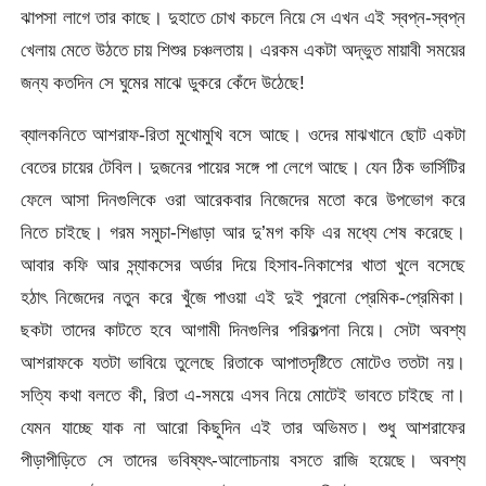
ঝাপসা লাগে তার কাছে। দুহাতে চোখ কচলে নিয়ে সে এখন এই স্বপ্ন-স্বপ্ন
খেলায় মেতে উঠতে চায় শিশুর চঞ্চলতায়। এরকম একটা অদ্ভুত মায়াবী সময়ের
জন্য কতদিন সে ঘুমের মাঝে ডুকরে কেঁদে উঠেছে!
ব্যালকনিতে আশরাফ-রিতা মুখোমুখি বসে আছে। ওদের মাঝখানে ছোট একটা
বেতের চায়ের টেবিল। দুজনের পায়ের সঙ্গে পা লেগে আছে। যেন ঠিক ভার্সিটির
ফেলে আসা দিনগুলিকে ওরা আরেকবার নিজেদের মতো করে উপভোগ করে
নিতে চাইছে। গরম সমুচা-শিঙাড়া আর দু’মগ কফি এর মধ্যে শেষ করেছে।
আবার কফি আর স্ন্যাকসের অর্ডার দিয়ে হিসাব-নিকাশের খাতা খুলে বসেছে
হঠাৎ নিজেদের নতুন করে খুঁজে পাওয়া এই দুই পুরনো প্রেমিক-প্রেমিকা।
ছকটা তাদের কাটতে হবে আগামী দিনগুলির পরিকল্পনা নিয়ে। সেটা অবশ্য
আশরাফকে যতটা ভাবিয়ে তুলেছে রিতাকে আপাতদৃষ্টিতে মোটেও ততটা নয়।
সত্যি কথা বলতে কী, রিতা এ-সময়ে এসব নিয়ে মোটেই ভাবতে চাইছে না।
যেমন যাচ্ছে যাক না আরো কিছুদিন এই তার অভিমত। শুধু আশরাফের
পীড়াপীড়িতে সে তাদের ভবিষ্যৎ-আলোচনায় বসতে রাজি হয়েছে। অবশ্য