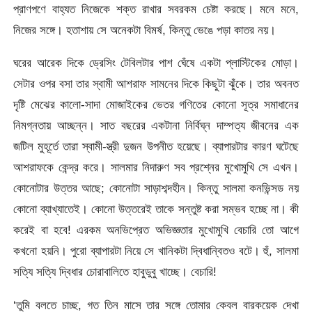
প্রাণপণে বাহ্যত নিজেকে শক্ত রাখার সবরকম চেষ্টা করছে। মনে মনে,
নিজের সঙ্গে। হতাশায় সে অনেকটা বিমর্ষ, কিন্তু ভেঙে পড়া কাতর নয়।
ঘরের আরেক দিকে ড্রেসিং টেবিলটার পাশ ঘেঁষে একটা প্লাস্টিকের মোড়া।
সেটার ওপর বসা তার স্বামী আশরাফ সামনের দিকে কিছুটা ঝুঁকে। তার অবনত
দৃষ্টি মেঝের কালো-সাদা মোজাইকের ভেতর গণিতের কোনো সূত্র সমাধানের
নিমগ্নতায় আচ্ছন্ন। সাত বছরের একটানা নির্বিঘ্ন দাম্পত্য জীবনের এক
জটিল মুহূর্তে তারা স্বামী-স্ত্রী দুজন উপনীত হয়েছে। ব্যাপারটার কারণ ঘটেছে
আশরাফকে কেন্দ্র করে। সালমার নিদারুণ সব প্রশ্নের মুখোমুখি সে এখন।
কোনোটার উত্তর আছে; কোনোটা সাড়াশব্দহীন। কিন্তু সালমা কনভিন্সড নয়
কোনো ব্যাখ্যাতেই। কোনো উত্তরেই তাকে সন্তুষ্ট করা সম্ভব হচ্ছে না। কী
করেই বা হবে! এরকম অনভিপ্রেত অভিজ্ঞতার মুখোমুখি বেচারি তো আগে
কখনো হয়নি। পুরো ব্যাপারটা নিয়ে সে খানিকটা দ্বিধান্বিতও বটে। হুঁ, সালমা
সত্যি সত্যি দ্বিধার চোরাবালিতে হাবুডুবু খাচ্ছে। বেচারি!
‘তুমি বলতে চাচ্ছ, গত তিন মাসে তার সঙ্গে তোমার কেবল বারকয়েক দেখা