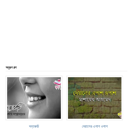
অনুরূপ গল্প
দন্তরুচি
দেয়ালের এপাশ ওপাশ