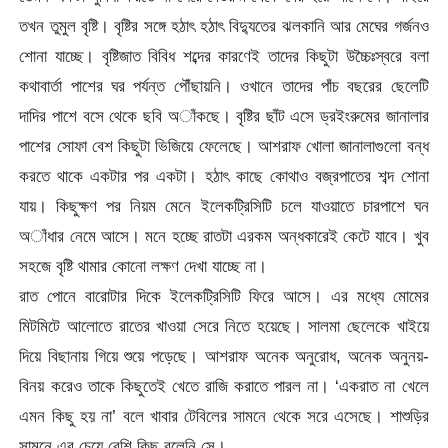
তখন তুমুল বৃষ্টি। বৃষ্টির সঙ্গে হঠাৎ হঠাৎ বিদ্যুতের ঝলকানি আর মেঘের গর্জনও
শোনা যাচ্ছে। বৃষ্টিজাত বিবিধ শব্দের কারণেই তাদের কিছুটা উচ্চৈঃস্বরে বলা
কথাবার্তা পাশের ঘর পর্যন্ত পৌঁছায়নি। ওখানে তাদের পাঁচ বছরের ছেলেটি
দাদির পাশে বসে থেকে ছবি অাঁকছে। বৃষ্টির ছাঁট এসে ড্রইংরুমের জানালার
পাশের সোফা বেশ কিছুটা ভিজিয়ে ফেলেছে। আশরাফ খোলা জানালাগুলো বন্ধ
করতে থাকে একটার পর একটা। হঠাৎ কাছে কোথাও বজ্রপাতের শব্দ শোনা
যায়। কিছুক্ষণ পর নিয়ম মেনে ইলেকট্রিসিটি চলে যাওয়াতে চারপাশে ঘন
অাঁধার নেমে আসে। মনে হচ্ছে রাতটা এরকম অন্ধকারেই কেটে যাবে। খুব
সহজে বৃষ্টি থামার কোনো লক্ষণ দেখা যাচ্ছে না।
রাত পোনে বারোটার দিকে ইলেকট্রিসিটি ফিরে আসে। এর মধ্যে মোমের
মিটমিটে আলোতে রাতের খাওয়া সেরে নিতে হয়েছে। সালমা ছেলেকে খাইয়ে
দিয়ে বিছানায় গিয়ে শুয়ে পড়েছে। আশরাফ অনেক অনুরোধ, অনেক অনুনয়-
বিনয় করেও তাকে কিছুতেই খেতে রাজি করাতে পারল না। ‘একরাত না খেলে
এমন কিছু হয় না’ বলে খাবার টেবিলের সামনে থেকে সরে এসেছে। শাশুড়ির
সামনে এর চেয়ে বেশি কিছু বলেনি সে।