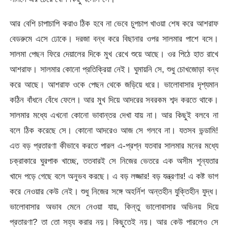
আর বেশি চাপাচাপি করাও ঠিক হবে না ভেবে চুপচাপ খাওয়া শেষ করে আশরাফ
বেডরুমে এসে ঢোকে। দরজা বন্ধ করে বিছানার ওপর সালমার পাশে বসে।
সালমা পেছন ফিরে দেয়ালের দিকে মুখ রেখে শুয়ে আছে। ওর পিঠে হাত রাখে
আশরাফ। সালমার কোনো প্রতিক্রিয়া নেই। ঘুমায়নি সে, শুধু চোখজোড়া বন্ধ
করে আছে। আশরাফ ওকে পেছন থেকে জড়িয়ে ধরে। ভালোবাসার দৃশ্যমান
কঠিন বাঁধনে বেঁধে ফেলে। আর মুখ দিয়ে আদরের সবরকম শব্দ করতে থাকে।
সালমার মধ্যে এখনো কোনো ভাবান্তর দেখা যায় না। আর কিছুই বলবে না
বলে ঠিক করেছে সে। কোনো আদরেও আজ সে গলবে না। যতসব ভন্ডামি!
এত বড় প্রতারণা কীভাবে করতে পারল এ-প্রশ্ন যতবার সালমার মনের মধ্যে
চক্রাকারে ঘুরপাক খাচ্ছে, ততবারই সে নিজের ভেতরে এক অসীম শূন্যতার
খাদে পড়ে গেছে বলে অনুভব করছে। এ বড় লজ্জার! বড় যন্ত্রণার! এ কষ্ট ভাগ
করে নেওয়ার কেউ নেই। শুধু নিজের সঙ্গে অহর্নিশ অন্তহীন যুক্তিহীন যুদ্ধ।
ভালোবাসার অভাব মেনে নেওয়া যায়, কিন্তু ভালোবাসার অভিনয় দিয়ে
প্রতারণা? তা তো সহ্য করার নয়। কিছুতেই নয়। আর কেউ পারলেও সে