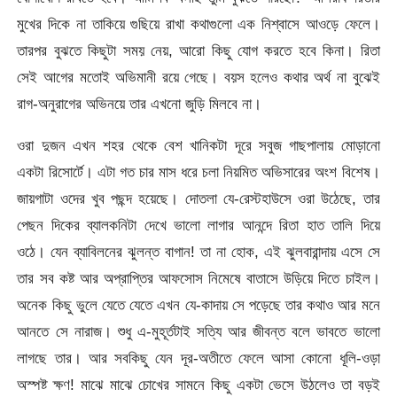
মুখের দিকে না তাকিয়ে গুছিয়ে রাখা কথাগুলো এক নিশ্বাসে আওড়ে ফেলে।
তারপর বুঝতে কিছুটা সময় নেয়, আরো কিছু যোগ করতে হবে কিনা। রিতা
সেই আগের মতোই অভিমানী রয়ে গেছে। বয়স হলেও কথার অর্থ না বুঝেই
রাগ-অনুরাগের অভিনয়ে তার এখনো জুড়ি মিলবে না।
ওরা দুজন এখন শহর থেকে বেশ খানিকটা দূরে সবুজ গাছপালায় মোড়ানো
একটা রিসোর্টে। এটা গত চার মাস ধরে চলা নিয়মিত অভিসারের অংশ বিশেষ।
জায়গাটা ওদের খুব পছন্দ হয়েছে। দোতলা যে-রেস্টহাউসে ওরা উঠেছে, তার
পেছন দিকের ব্যালকনিটা দেখে ভালো লাগার আনন্দে রিতা হাত তালি দিয়ে
ওঠে। যেন ব্যাবিলনের ঝুলন্ত বাগান! তা না হোক, এই ঝুলবারান্দায় এসে সে
তার সব কষ্ট আর অপ্রাপ্তির আফসোস নিমেষে বাতাসে উড়িয়ে দিতে চাইল।
অনেক কিছু ভুলে যেতে যেতে এখন যে-কাদায় সে পড়েছে তার কথাও আর মনে
আনতে সে নারাজ। শুধু এ-মুহূর্তটাই সত্যি আর জীবন্ত বলে ভাবতে ভালো
লাগছে তার। আর সবকিছু যেন দূর-অতীতে ফেলে আসা কোনো ধূলি-ওড়া
অস্পষ্ট ক্ষণ! মাঝে মাঝে চোখের সামনে কিছু একটা ভেসে উঠলেও তা বড়ই