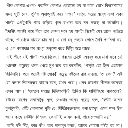
‘শীত কোথায় এখন? কতদিন কোথাও বেরোনো হয় না বলো তো? ক্রিসমাসের
সময় ছুটি নেব, তুমিও অ্যাপ্লাই করে দাও।’ সত্যি, ঘরের মধ্যে একা একা
শালটা একটুখানি গায়ে জড়িয়ে খুলে রাখতে আর মন সরছে না রুমেলির।
ইদানীং শালটা গায়ে দিলে তার কেমন মনে হয় শালটা নিজেই যেন তাকে জড়িয়ে
থাকে, গা থেকে নামতে চায় না। এ তো শুধু ভেড়ার লোমে তৈরি পশমিনা নয়,
এ এক কালাধার যার মধ্যে দেড়শো বছর দিব্যি শুয়ে আছে।
‘এই শীতে ওই শালটা গায়ে দিয়েছ। গরমের চোটে দমবন্ধ হয়ে মারা যাবে যে!
খোলো!’ বরেন্দুর ধমক খেয়ে মুখ ভার হয় রুমেলির, ‘পড়েই তো ছিল এতকাল
জিনিসটা। পড়ে পড়েই নষ্ট হোক!’ বরেন্দু বউয়ের রাগ ভাঙায়, ‘তা কেন? এই
তো বললে ডিসেম্বরে বাইরে যাবে, তখন পরো। ওসব জায়গার শীতের জন্যেই
এসব শাল।’ ‘তাহলে মায়ের দিদিশাশুড়ি? তিনিও কি দার্জিলিংয়ে থাকতেন?’
বউয়ের রাগের তলানিটুকু মুছে নেওয়ার জন্যে বরেন্দু বলে, ‘বউটা আমার
ফুলটুসকি, ঠোঁট ফোলানো খুকি রে! দিদিঠাকরুনদের কথা ছাড়ো’ এসব শাল ছিল
ওদের কাছে স্টেটাস সিম্বল, কেনাটাই আসল কথা, গায়ে দেওয়াটা নয়!’
‘আমি যদি দিই, কার কী? আর দমবন্ধ বলছ, আমার কোনো কষ্টই হয় না।