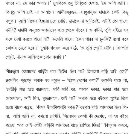
বলবে না, সে ভার আমার।’ চুমকিকে তবু চিন্তিত দেখায়, ‘সে আমি জানি।
কিন্তু আমি চাই না আমাদের আত্মীয়স্বজন, বন্ধুবান্ধব দাদাকে কেউ কিছু
বলুক। আমি নিজের ইচ্ছায় চলে গেছি, দাদাকে না জানিয়েই, এটাই তো ভালো
বউদি? দাদাটা অন্তত অপমানের হাত থেকে বাঁচবে। ও বউদি, তুমি বাইরে ওর
সঙ্গে দেখা করতে পারো না?’ রুমেলি হাসে, ‘কেন পারব না চুমকি? বলো কবে
কোথায় যেতে হবে।’ চুমকি খলবল করে ওঠে, ‘ও তুমি গ্রেট বউদি। সিম্পলি
গ্রেট, দাঁড়াও আনিসকে ফোন করছি।’
‘বীরভূমে তোমাদের বাড়িটা লাল ইটের ছিল না? তিনতলা বাড়ি তাই তো?’
রুমেলির প্রশ্নে অবাক হয় বরেন্দু – ‘হঠাৎ দেশের কথা?’ রুমেলি থামে না,
‘দেউড়ি পার হয়ে বারমহল, সারি সারি ঘর, আবার দরজা, দরজা পার হলে
মেয়েমহল, আই মিন, অন্দরমহল, তাই না?’ অবাক হয়ে বউয়ের মুখের দিকে
চেয়ে থাকে বরেন্দু, ‘কীসব উলটোপালটা বকছ? ওরকম বাড়ি আমাদের ছিল কি-
না, আমি জানি না, কখনো দেখিনি, সিনেমায় কোথা কী দেখেছ, না হয় বইয়ে
পড়েছ আর সেই গোটা বাড়িটা আমাদের ঘাড়ে চাপিয়ে দিচ্ছ!’ ‘বিশ্বাস করবে,
যদি বলি আমি স্বপ্নে তোমাদের দেশের বাড়িটা দেখেছি?’ উত্তরে বরেন্দু ঘর