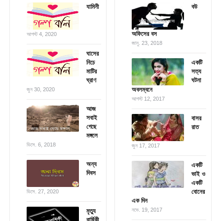
যামিনী
বউ
অফিসের বস
আগস্ট 4, 2020
জানু. 23, 2018
ঘাসের
নিচে
একটি
মাটির
সত্য
ঘ্রাণ
ঘটনা
অবলম্বনে
জুন 30, 2020
আগস্ট 12, 2017
আজ
সবাই
বাসর
গেছে
রাত
মঙ্গলে
ডিসে. 6, 2018
জুন 17, 2017
অন্য
একটি
দিবস
ভাই ও
একটি
বোনের
ডিসে. 27, 2020
এক দিন
নভে. 19, 2017
মৃত্যু
বার্ষিকী