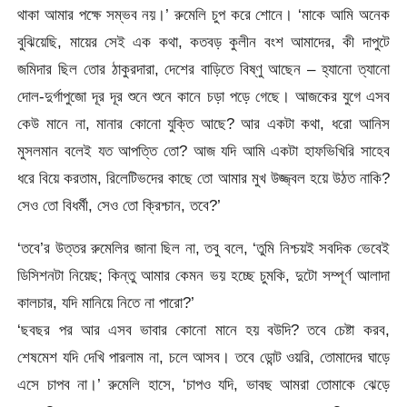
থাকা আমার পক্ষে সম্ভব নয়।’ রুমেলি চুপ করে শোনে। ‘মাকে আমি অনেক
বুঝিয়েছি, মায়ের সেই এক কথা, কতবড় কুলীন বংশ আমাদের, কী দাপুটে
জমিদার ছিল তোর ঠাকুরদারা, দেশের বাড়িতে বিষ্ণু আছেন – হ্যানো ত্যানো
দোল-দুর্গাপুজো দূর দূর শুনে শুনে কানে চড়া পড়ে গেছে। আজকের যুগে এসব
কেউ মানে না, মানার কোনো যুক্তি আছে? আর একটা কথা, ধরো আনিস
মুসলমান বলেই যত আপত্তি তো? আজ যদি আমি একটা হাফভিখিরি সাহেব
ধরে বিয়ে করতাম, রিলেটিভদের কাছে তো আমার মুখ উজ্জ্বল হয়ে উঠত নাকি?
সেও তো বিধর্মী, সেও তো ক্রিশ্চান, তবে?’
‘তবে’র উত্তর রুমেলির জানা ছিল না, তবু বলে, ‘তুমি নিশ্চয়ই সবদিক ভেবেই
ডিসিশনটা নিয়েছ; কিন্তু আমার কেমন ভয় হচ্ছে চুমকি, দুটো সম্পূর্ণ আলাদা
কালচার, যদি মানিয়ে নিতে না পারো?’
‘ছবছর পর আর এসব ভাবার কোনো মানে হয় বউদি? তবে চেষ্টা করব,
শেষমেশ যদি দেখি পারলাম না, চলে আসব। তবে ডোন্ট ওয়রি, তোমাদের ঘাড়ে
এসে চাপব না।’ রুমেলি হাসে, ‘চাপও যদি, ভাবছ আমরা তোমাকে ঝেড়ে