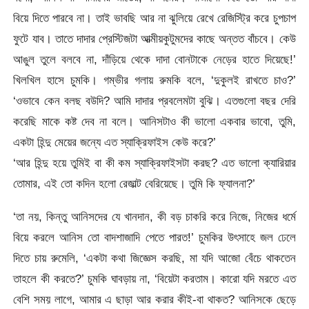
বিয়ে দিতে পারবে না। তাই ভাবছি আর না ঝুলিয়ে রেখে রেজিস্ট্রি করে চুপচাপ
ফুটে যাব। তাতে দাদার প্রেস্টিজটা আত্মীয়কুটুমদের কাছে অন্তত বাঁচবে। কেউ
আঙুল তুলে বলবে না, দাঁড়িয়ে থেকে দাদা বোনটাকে নেড়ের হাতে দিয়েছে!’
খিলখিল হাসে চুমকি। গম্ভীর গলায় রুমকি বলে, ‘দুকুলই রাখতে চাও?’
‘ওভাবে কেন বলছ বউদি? আমি দাদার প্রবলেমটা বুঝি। এতগুলো বছর দেরি
করেছি মাকে কষ্ট দেব না বলে। আনিসটাও কী ভালো একবার ভাবো, তুমি,
একটা হিন্দু মেয়ের জন্যে এত স্যাক্রিফাইস কেউ করে?’
‘আর হিন্দু হয়ে তুমিই বা কী কম স্যাক্রিফাইসটা করছ? এত ভালো ক্যারিয়ার
তোমার, এই তো কদিন হলো রেজাল্ট বেরিয়েছে। তুমি কি ফ্যালনা?’
‘তা নয়, কিন্তু আনিসদের যে খানদান, কী বড় চাকরি করে নিজে, নিজের ধর্মে
বিয়ে করলে আনিস তো বাদশাজাদি পেতে পারত!’ চুমকির উৎসাহে জল ঢেলে
দিতে চায় রুমেলি, ‘একটা কথা জিজ্ঞেস করছি, মা যদি আজো বেঁচে থাকতেন
তাহলে কী করতে?’ চুমকি ঘাবড়ায় না, ‘বিয়েটা করতাম। কারো যদি মরতে এত
বেশি সময় লাগে, আমার এ ছাড়া আর করার কীই-বা থাকত? আনিসকে ছেড়ে