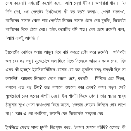
শেষ করেননি এখনো!’ রুমেলি বলে, ‘আমি স্লো ইটার। আপনারা খান।’ ‘ও
দিদি দেখ, ওর প্লেটের চিংড়িগুলো কী বড় বড়? বদলাও, প্লেট বদলাও’,
আনিসের সামনে থেকে তার প্লেটটা নিজের সামনে টেনে নেয় চুমকি, নিজেরটা
আনিসের দিকে ঠেলে দেয়। হঠাৎ রুমেলির বমি পায়। বেগ চেপে রুমেলি বলে,
‘আমি একটু আসছি।’
টয়লেটের বেসিনে গলায় আঙুল দিয়ে বমি করতে চেষ্টা করে রুমেলি। খানিকটা
জল বের হয় শুধু। মুখেচোখে জল দিতে দিতে নিজেকে আয়নায় ধমক দেয়, ‘ছিঃ
এসব কী হচ্ছে? ইউনিভার্সিটিতে তোমার তো কম মুসলিম বন্ধু-বান্ধবী ছিল না
রুমেলি!’ আয়নায় নিজেকে দেখে চমকে ওঠে, রুমেলি – সিঁথিতে এত সিঁদুর,
কপালে এত বড় টিপ? তার কপালে ওগুলো কার চোখ? কখন পড়ল সে?
মুখেচোখে ফের জলের ঝাপটা দেয়। ইস শালটা ভিজে গেল। তার মনের মধ্যে
ঠাকুমার মুখে শোনা কথাগুলো ফিরে আসে, ‘ভেড়ার লোমের জিনিসে দোষ লাগে
না।’ ‘আর এ তো পশমিনা’, রুমেলি যেন নিজেকেই সান্ত্বনা দেয়।
ট্যাক্সিতে ফেরার সময় চুমকি জিগ্যেস করে, ‘কেমন দেখলে বউদি? তোমার কী