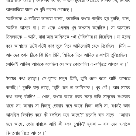
গায়ে জমে আছে। রুমেলির গর্ব হয় – এক টুকরো অতীতের মালিক সে, নিজের
আলমারিতে যাকে সে বন্দি করতে পেরেছে।
‘আনিসকে এ-বাড়িতে আসতে বলো’, রুমেলির কথায় গম্ভীর হয় চুমকি, বলে,
‘আনিস আসবে না। মা ওকে একবার খুব অপমান করেছিল। মা আমাদের
তিনজনকে – আমি, দাদা আর আনিসকে ওই টেবিলটায় চা দিয়েছিল। মা ইচ্ছে
করে আমাদের দুটো এঁটো কাপ তুলে নিয়ে আনিসেরটা রেখে দিয়েছিল। মিনি –
আমাদের তখন ঠিকে ঝি ছিল মিনি, মিনিকে দিয়ে আনিসের কাপটা তুলিয়েছিল।
সেদিনই আনিস আমাকে বলেছিল সে আর কোনোদিন এ-বাড়িতে আসবে না।’
‘মায়ের কথা ছাড়ো। সে-যুগের মানুষ তিনি, তুমি ওকে বলো আমি আসতে
বলেছি।’ চুমকি ঘাড় নাড়ে, ‘তুমি চেন না আনিসকে। খুব গোঁ। আর মায়ের
কথা বলছ বউদি? – শোন, কথায় আছে মরার সময় নাকি মানুষের সংস্কার
থাকে না! আমার মা কিন্তু তোমার মনে আছে কিনা জানি না, যখনই জ্ঞান
আসছিল বিড়বিড় করে কী বলছিল মনে আছে?’ রুমেলি ঘাড় নাড়ে। ‘আমার
মনে আছে, তোর বাবাকে আমি কী বলব চুমকি? ন্যাকা – বাবা যেন ওনাকে
নিমতলায় নিতে আসবে।’