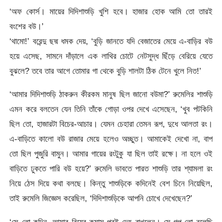
‘অফ কোর্স। মায়ের দিদিশাশুড়ি খুশি হবে। হাজার হোক আমি তো তারই
বংশের বউ।’
‘থামো!’ বরেন্দু ছদ্ম ধমক দেয়, ‘বুড়ি জানতে যদি বেজাতের মেয়ে এ-বাড়ির বউ
হয়ে এসেছ, সামনে দাঁড়ালে এক লাথির চোটে নেটসুদ্ধ ছিঁড়ে বেরিয়ে যেতে
বুঝলে? তবে তার আগে তোমার গা থেকে বুড়ি শালটা ঠিক টেনে খুলে নিত!’
‘আমার দিদিশাশুড়ি ঠাকরুন কীরকম মানুষ ছিল জানো বউমা?’ রুমেলির শাশুড়ি
এমন করে বলতেন যেন তিনি তাঁকে গোড়া ওপর দেখে এসেছেন, ‘খুব পটকিনি
ছিল তো, হাজারটা বিচের-আচার। যেমন চেহারা তেমন রূপ, দুধে আলতা রং।
এ-বাড়িতে কালো বউ রাজার মেয়ে হলেও অচ্ছুত। আমাকেই দেখো না, বাপ
তো ছিল পুজুরি বামুন। আমার গায়ের রংটুকু যা ছিল তাই রক্ষে। না হলে ওই
বাড়িতে ঢুকতে পারি বউ হয়ে?’ রুমেলি ভাবতে পারত শাশুড়ি তার শ্যামলা রং
নিয়ে ঠেস দিয়ে কথা বলছে। কিন্তু শাশুড়িকে কদিনেই বেশ চিনে নিয়েছিল,
তাই রুমেলি জিজ্ঞেস করেছিল, ‘দিদিশাশুড়িকে আপনি চোখে দেখেছেন?’
‘সে তো কদিন, আমার বিয়ের কমাস পরই দেহ রাখলেন। সে-গল্প তো বলেছি