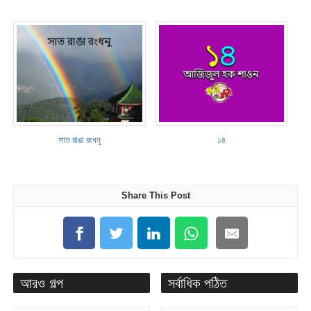
সাত রাঙা রংধনু
১৪
Share This Post
আরও গল্প
সর্বাধিক পঠিত