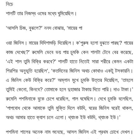
নিচে
শালটি তার নিজস্ব ওমের মধ্যে ঘুমিয়েছিল।
‘আসলি চিজ, বুঝলে?’ ননদ বোঝায়, ‘মায়ের পা
ওয়া জিনিস। মায়ের দিদিশাশুড়ি দিয়েছিল। ক’পুরুষ হলো বুঝতে পারছ? গায়ের
কাজ দেখেছ?’ রুমেলি ভেবে ভয় পায় চুমকি কেন শালটা টেনে বের করেছে,
‘এই শাল তুমি বিক্রি করবে?’ শালটি হাতে নিতেই সারা শরীরে কেমন একটা
শিরশির অনুভূতি হয়েছিল’, ‘কতদিনের জিনিস অথচ কোথাও একটু টসকায়নি।
এ জিনিস কেউ বিক্রি করে?’ অম্লান মুখে চুমকি উত্তর দিয়েছিল, ‘তাহলে
তুমিই কেনো, কিনবে? তোমাকে হলে দুহাজার টাকায় দিতে পারি। দাও টাকা।’
রুমেলি পশমিনাকে বুকে চেপে ধরেছিল, গাল ঘষেছিল। দেখে চুমকি বলেছিল,
‘পাপবোধ থেকে আমাকে তুমি মুক্তি দিলে বউদি, ঘরের জিনিস ঘরেই থাকল,
অথচ আমার হাতে ক্যাশ চলে এলো। থ্যাংক ইউ বউদি, থ্যাংক ইউ।’
পশমিনা শালের অনেক নাম শুনেছে, আসল জিনিস এই প্রথম চোখে দেখল।