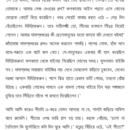
তোমাকে। আমার সেজ দেওরের গল্প? কলকাতায় আইন পড়তে এসে বোনের
মেয়েকে কোর্টে বিয়ে করেছিল। খবর পেয়েই মাথায় রক্ত ওঠে – দেড় দিন
বেঁচেছিলেন দিদিঠাকরুন। তবে সতীলক্ষ্মী তো, সিঁথের ডগমগে সিঁদুর নিয়েই
গেলেন। আমার দাদাশ্বশুরের কী ছেলেমানুষের মতো কান্না যদি দেখতে বউমা!’
জাঁহাবাজ দাদাশ্বশুরের গল্পও অনেক করতেন শাশুড়ি। দাপের লোক, হাঁক শুনে
বাঘে-গরুতে এক ঘাটে জল খেত। সে-মানুষেরও একবার কী হাল করেছিল
দিদিঠাকরুন! কলকাতা থেকে বাইনাচ গিয়েছিল দোলের সময়। মুসলমান বাইজি
সব। দাদাশ্বশুর সারারাত বাইজির নাচ দেখে ভোরবেলা বাড়িতে ঢুকবেন, দেখেন
দরজা আগলে দিদিঠাকরুন। পাশে ঝির হাতে রেকাব ভর্তি গোবর, তখনো ধোঁয়া
উঠছে। একবাড়ি লোকের সামনে এক খাবলা গোবর খাইয়ে তিন ঘড়া গঙ্গাজলে
চুবিয়ে তবে সিঁড়িতে তাঁকে পা রাখতে দিয়েছিলেন।’
আসি আসি করেও শীতটা এ-বছর তেমন আসছে না যে, শালটা জড়িয়ে অফিস
যাবে রুমেলি। শীতের ওপর ভারি রাগ হয় তার। বরকে খোঁচায়, ‘চলো না
নৈনিতাল কি মুসৌরিতে কটা দিন ঘুরে আসি।’ বরেন্দু খিঁচিয়ে ওঠে, ‘এই শীতে?’