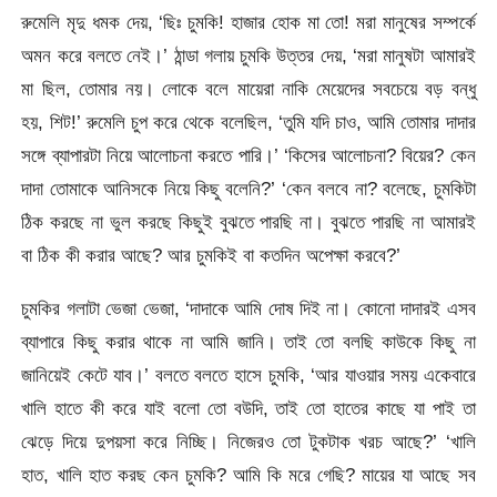
রুমেলি মৃদু ধমক দেয়, ‘ছিঃ চুমকি! হাজার হোক মা তো! মরা মানুষের সম্পর্কে
অমন করে বলতে নেই।’ ঠান্ডা গলায় চুমকি উত্তর দেয়, ‘মরা মানুষটা আমারই
মা ছিল, তোমার নয়। লোকে বলে মায়েরা নাকি মেয়েদের সবচেয়ে বড় বন্ধু
হয়, শিট!’ রুমেলি চুপ করে থেকে বলেছিল, ‘তুমি যদি চাও, আমি তোমার দাদার
সঙ্গে ব্যাপারটা নিয়ে আলোচনা করতে পারি।’ ‘কিসের আলোচনা? বিয়ের? কেন
দাদা তোমাকে আনিসকে নিয়ে কিছু বলেনি?’ ‘কেন বলবে না? বলেছে, চুমকিটা
ঠিক করছে না ভুল করছে কিছুই বুঝতে পারছি না। বুঝতে পারছি না আমারই
বা ঠিক কী করার আছে? আর চুমকিই বা কতদিন অপেক্ষা করবে?’
চুমকির গলাটা ভেজা ভেজা, ‘দাদাকে আমি দোষ দিই না। কোনো দাদারই এসব
ব্যাপারে কিছু করার থাকে না আমি জানি। তাই তো বলছি কাউকে কিছু না
জানিয়েই কেটে যাব।’ বলতে বলতে হাসে চুমকি, ‘আর যাওয়ার সময় একেবারে
খালি হাতে কী করে যাই বলো তো বউদি, তাই তো হাতের কাছে যা পাই তা
ঝেড়ে দিয়ে দুপয়সা করে নিচ্ছি। নিজেরও তো টুকটাক খরচ আছে?’ ‘খালি
হাত, খালি হাত করছ কেন চুমকি? আমি কি মরে গেছি? মায়ের যা আছে সব