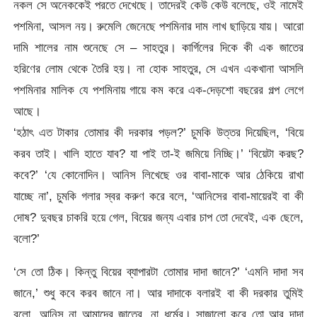
নকল সে অনেককেই পরতে দেখেছে। তাদেরই কেউ কেউ বলেছে, ওই নামেই
পশমিনা, আসল নয়। রুমেলি জেনেছে পশমিনার দাম লাখ ছাড়িয়ে যায়। আরো
দামি শালের নাম শুনেছে সে – সাহতুর। কার্গিলের দিকে কী এক জাতের
হরিণের লোম থেকে তৈরি হয়। না হোক সাহতুর, সে এখন একখানা আসলি
পশমিনার মালিক যে পশমিনায় গায়ে কম করে এক-দেড়শো বছরের গল্প লেগে
আছে।
‘হঠাৎ এত টাকার তোমার কী দরকার পড়ল?’ চুমকি উত্তর দিয়েছিল, ‘বিয়ে
করব তাই। খালি হাতে যাব? যা পাই তা-ই জমিয়ে নিচ্ছি।’ ‘বিয়েটা করছ?
কবে?’ ‘যে কোনোদিন। আনিস লিখেছে ওর বাবা-মাকে আর ঠেকিয়ে রাখা
যাচ্ছে না’, চুমকি গলার স্বর করুণ করে বলে, ‘আনিসের বাবা-মায়েরই বা কী
দোষ? দুবছর চাকরি হয়ে গেল, বিয়ের জন্য এবার চাপ তো দেবেই, এক ছেলে,
বলো?’
‘সে তো ঠিক। কিন্তু বিয়ের ব্যাপারটা তোমার দাদা জানে?’ ‘এমনি দাদা সব
জানে,’ শুধু কবে করব জানে না। আর দাদাকে বলারই বা কী দরকার তুমিই
বলো, আনিস না আমাদের জাতের, না ধর্মের। সাজালো করে তো আর দাদা