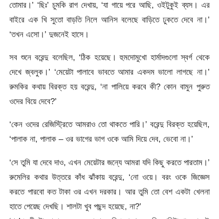
তোমার।’ ‘ছিঃ’ চুমকি রাগ দেখায়, ‘যা গায়ে পরে আছি, ওইটুকুই ব্যস। এর
বাইরে এক খি সুতো বাড়তি নিলে আনিস বলেছে বাড়িতে ঢুকতে দেবে না।’
‘তখন এসো।’ দুজনেই হাসে।
সব শুনে বরেন্দু বলেছিল, ‘ঠিক হয়েছে। হুমদোমুখো হার্মাদগুলো স্বর্গ থেকে
দেখে জ্বলুক।’ ‘মেয়েটা পালাবে ভাবতে আমার একদম ভালো লাগছে না।’
রুমকির কথায় বিরক্ত হয় বরেন্দু, ‘না পালিয়ে করবে কী? কোন বামুন পুরুত
ওদের বিয়ে দেবে?’
‘কেন ওদের রেজিস্ট্রিতে আমরাও তো থাকতে পারি।’ বরেন্দু বিরক্ত হয়েছিল,
‘পালাক না, পালাক – ওর ভাগের ভাগ ওকে আমি দিয়ে দেব, ভেবো না।’
‘সে তুমি যা দেবে দাও, এখন মেয়েটার জন্যে আমরা যদি কিছু করতে পারতাম।’
রুমেলির কথার উত্তরে কাঁধ ঝাঁকায় বরেন্দু, ‘নো ওয়ে। বরং ওকে জিজ্ঞেস
করতে পারবো কত টাকা ওর এখন দরকার। আর তুমি তো বেশ একটা খেলনা
হাতে পেয়েছ দেখছি। শালটা খুব পছন্দ হয়েছে, না?’