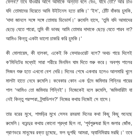
ফেলব? তবে যাওয়ার আগে আমাকে অন্তত বলে যেও, যাবে তো? আর চাও
যদি তোমাদের বিয়েতে আমি উইটনেস হতে রাজি।’ ‘ইস’, ঠোঁট বাঁকায় চুমকি,
‘দাদা জানলে সঙ্গে সঙ্গে তোমায় ডিভোর্স।’ রুমেলি হাসে, ‘তুমি যদি আমাদের
ছেড়ে যেতে পারো, তুমি কী ভাবছ আমি তোমার দাদাকে ছেড়ে যেতে পারব না?
আমিও কিন্তু একটা ভালো চাকরি করি চুমকি।’
কী মোলায়েম, কী হালকা, একেই কি ফেদারওয়েট বলে? অথচ গায়ে দিলেই
ক’মিনিটের মধ্যেই সারা শরীরে মিনমিন ঘাম দিতে শুরু করে। অবশ্য শালের
সিজন শুরু হতে এখনো বেশ দেরি। দিনের শেষে একবার হলেও আলমারি খুলে
মালটা হাতে নেবে রুমেলি। কবেকার কোন এক দুঁদে জমিদার গিন্নির গায়ের
শাল ‘আমিও তো জমিদার গিন্নিই’। নিজেকেই বলে রুমেলি, ‘জমিদারিটা যা
নেই কিন্তু পরম্পরা, ট্র্যাডিশন?’ নিজের কথায় নিজেই সে হাসে।
তার বরের মুখে, শাশুড়ির মুখে সেসব রমরমা দিনের কথা কিছু কিছু শুনেছে
রুমেলি। বরেন্দুর কথায় কোনো শ্রদ্ধা ছিল না, ‘পূর্বপুরুষরা ছিল জলার জোঁক,
প্রাণভরে মানুষের রক্ত চুষেছে, ফল ভুগছি আমরা, অ্যানিমিয়ায় মরছি।’ তবে