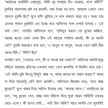
‘আমাদের ফ্যামিলি এয়ারলুম, বউদি খুব সস্তায় দাঁও মেরেছে, বলো বউদি?’
চুমকির বাচালতায় রুষ্ট হয় রুমেলি, তার ইচ্ছে হয় বলে, আমাকে এখানে কেন
আনলে চুমকি ছিঃ? মুখে হাসি ঝুলিয়ে সে বসে থাকতে বাধ্য হয়। অথচ তার
চোখের সামনে চুমকিটা যেন ইচ্ছে করে আনিসের সঙ্গে লেপটে বসেছে। ‘এই
ভাই শোন’, নাসরিন আনিসকে বলে, ‘হানিমুন করতে তো কুয়েত যাচ্ছিস,
আমার জন্যে ওখান থেকে ঠিক এই জাতের পশমিনা আনবি, কী রে আনবি
তো?’ চুমকি মাঝখানে কথা বলে, ‘ও আনুক না আনুক, পাওয়া গেলে আমি ঠিক
আনব দিদি।’ ‘দিদি? ছিঃ!’
নাসরিন বলে, ‘শেখদের দেশ, কী না পাওয়া যায় ওখানে?’ আনিসের জামাইবাবুর
দাড়িতে ফ্রায়েড রাইসের একদানা ভাত; দেখে রুমেলির গা ঘিনঘিন করে ওঠে।
‘এই বউদি তুমি কিন্তু কিছুই খাচ্ছ না, দাদার জন্যে মন খারাপ করছে?’ জবাব
না দিয়ে আরেকটু বেশি হাসে রুমেলি। আনিসকে জিজ্ঞেস করে, ‘কবে যাচ্ছ
কুয়েত?’ মুখে খাবার নিয়ে আনিস উত্তর দেয়, ‘আসছে মাসে।’ নাসরিনের বর
বলে, ‘শুধু কুয়েত কেন, যাচ্ছ যখন বিবিকে নিয়ে পুরো আরব শাহিটাই চক্কর
মেরে এসো। কী বলেন ভাবি… আই মিন বউদি? আরে আপনি তো স্যুপটাই