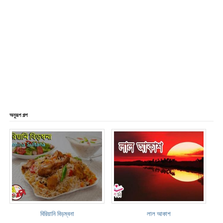
অনুরূপ গল্প
বিরিয়ানি বিড়ম্বনা
লাল আকাশ