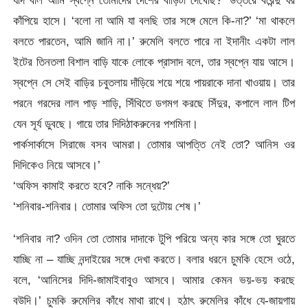
কাঁপিয়ে হাসে। ‘বলো না আমি যা বলছি তার সঙ্গে মেলে কি-না?’ ‘মা থাকলে
বলতে পারতেন, আমি জানি না।’ রুমেলি বলতে পারে না ইদানীং একটা লাল
ইটের তিনতলা বিশাল বাড়ি যাকে লোকে প্রাসাদ বলে, তার স্বপ্নে যায় আসে।
স্বপ্নে সে সেই বাড়ির চবুতলায় দাঁড়িয়ে শয়ে শয়ে পায়রাকে দানা খাওয়ায়। তার
পরনে গরদের লাল পাড় শাড়ি, সিঁথিতে ডগমগ করছে সিঁদুর, কপালে লাল টিপ
যেন সূর্য ডুবছে। গায়ে তার দিদিঠাকরুনের পশমিনা।
পার্কসার্কাসে সিরাজে বসব আমরা। তোমার আপত্তি নেই তো? আনিস ওর
দিদিকেও নিয়ে আসবে।’
‘অফিস কামাই করতে হবে? নাকি সন্ধেয়?’
‘শনিবার-শনিবার। তোমার অফিস তো দুটোয় শেষ।’
‘শনিবার না? ওদিন তো তোমার দাদাকে টুপি পরিয়ে অন্য কার সঙ্গে তো ঘুরতে
যাচ্ছি না – যাচ্ছি নন্দাইয়ের সঙ্গে দেখা করতে। বলার ধরনে চুমকি হেসে ওঠে,
বলে, ‘আনিসের দিদি-জামাইবাবুও আসবে। আমার কেমন ভয়-ভয় করছে
বউদি।’ চুমকি রুমেলির কাঁধে মাথা রাখে। হঠাৎ রুমেলির কাঁধে যে-জায়গায়