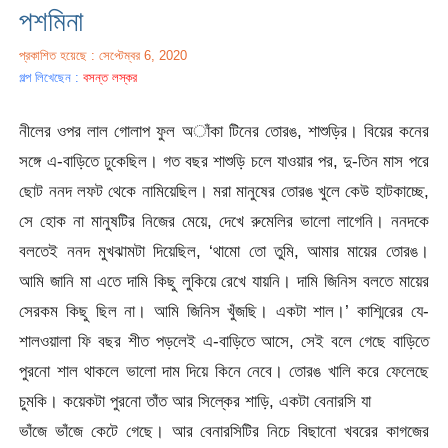
পশমিনা
প্রকাশিত হয়েছে : সেপ্টেম্বর 6, 2020
গল্প লিখেছেন :
বসন্ত লস্কর
নীলের ওপর লাল গোলাপ ফুল অাঁকা টিনের তোরঙ, শাশুড়ির। বিয়ের কনের
সঙ্গে এ-বাড়িতে ঢুকেছিল। গত বছর শাশুড়ি চলে যাওয়ার পর, দু-তিন মাস পরে
ছোট ননদ লফট থেকে নামিয়েছিল। মরা মানুষের তোরঙ খুলে কেউ হাটকাচ্ছে,
সে হোক না মানুষটির নিজের মেয়ে, দেখে রুমেলির ভালো লাগেনি। ননদকে
বলতেই ননদ মুখঝামটা দিয়েছিল, ‘থামো তো তুমি, আমার মায়ের তোরঙ।
আমি জানি মা এতে দামি কিছু লুকিয়ে রেখে যায়নি। দামি জিনিস বলতে মায়ের
সেরকম কিছু ছিল না। আমি জিনিস খুঁজছি। একটা শাল।’ কাশ্মিরের যে-
শালওয়ালা ফি বছর শীত পড়লেই এ-বাড়িতে আসে, সেই বলে গেছে বাড়িতে
পুরনো শাল থাকলে ভালো দাম দিয়ে কিনে নেবে। তোরঙ খালি করে ফেলেছে
চুমকি। কয়েকটা পুরনো তাঁত আর সিল্কের শাড়ি, একটা বেনারসি যা
ভাঁজে ভাঁজে কেটে গেছে। আর বেনারসিটির নিচে বিছানো খবরের কাগজের