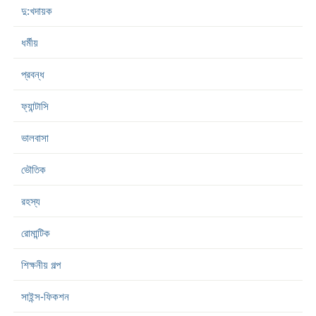
দু:খদায়ক
ধর্মীয়
প্রবন্ধ
ফ্যান্টাসি
ভালবাসা
ভৌতিক
রহস্য
রোমান্টিক
শিক্ষনীয় গল্প
সাইন্স-ফিকশন