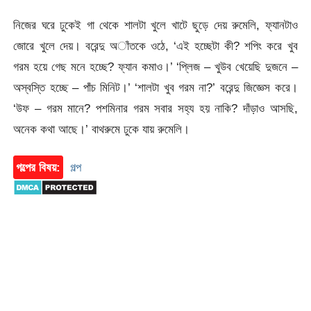
নিজের ঘরে ঢুকেই গা থেকে শালটা খুলে খাটে ছুড়ে দেয় রুমেলি, ফ্যানটাও
জোরে খুলে দেয়। বরেন্দু অাঁতকে ওঠে, ‘এই হচ্ছেটা কী? শপিং করে খুব
গরম হয়ে গেছ মনে হচ্ছে? ফ্যান কমাও।’ ‘প্লিজ – খুউব খেয়েছি দুজনে –
অস্বস্তি হচ্ছে – পাঁচ মিনিট।’ ‘শালটা খুব গরম না?’ বরেন্দু জিজ্ঞেস করে।
‘উফ – গরম মানে? পশমিনার গরম সবার সহ্য হয় নাকি? দাঁড়াও আসছি,
অনেক কথা আছে।’ বাথরুমে ঢুকে যায় রুমেলি।
গল্পের বিষয়:
গল্প