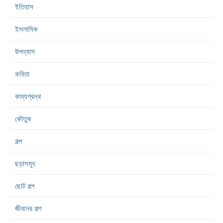
ইতিহাস
ইসলামিক
উপন্যাস
কবিতা
কাব্যগ্রন্থ
কৌতুক
গল্প
ছড়াসমূহ
ছোট গল্প
জীবনের গল্প