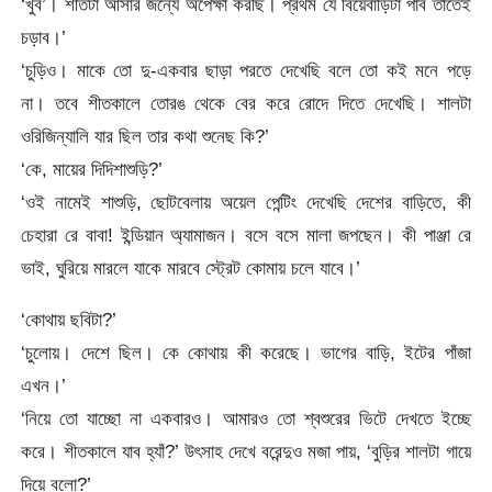
‘খুব’। শীতটা আসার জন্যে অপেক্ষা করছি। প্রথম যে বিয়েবাড়িটা পাব তাতেই
চড়াব।’
‘চুড়িও। মাকে তো দু-একবার ছাড়া পরতে দেখেছি বলে তো কই মনে পড়ে
না। তবে শীতকালে তোরঙ থেকে বের করে রোদে দিতে দেখেছি। শালটা
ওরিজিন্যালি যার ছিল তার কথা শুনেছ কি?’
‘কে, মায়ের দিদিশাশুড়ি?’
‘ওই নামেই শাশুড়ি, ছোটবেলায় অয়েল পেন্টিং দেখেছি দেশের বাড়িতে, কী
চেহারা রে বাবা! ইন্ডিয়ান অ্যামাজন। বসে বসে মালা জপছেন। কী পাঞ্জা রে
ভাই, ঘুরিয়ে মারলে যাকে মারবে স্ট্রেট কোমায় চলে যাবে।’
‘কোথায় ছবিটা?’
‘চুলোয়। দেশে ছিল। কে কোথায় কী করেছে। ভাগের বাড়ি, ইটের পাঁজা
এখন।’
‘নিয়ে তো যাচ্ছো না একবারও। আমারও তো শ্বশুরের ভিটে দেখতে ইচ্ছে
করে। শীতকালে যাব হ্যাঁ?’ উৎসাহ দেখে বরেন্দুও মজা পায়, ‘বুড়ির শালটা গায়ে
দিয়ে বলো?’