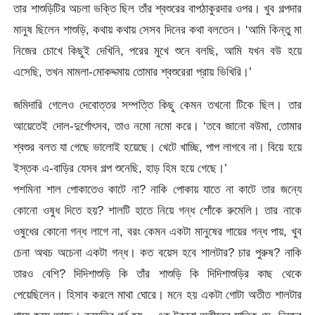
তার শাশুড়িটির অচলা ভক্তি ছিল তাঁর শ্বশুরের বাপঠাকুরদার ওপর। খুব গল্পদার
মানুষ ছিলেন শাশুড়ি, কথায় কথায় সেসব দিনের কথা বলতেন। ‘আমি কিন্তু মা
নিজের চোখে কিছুই দেখিনি, পরের মুখে শুনে বলছি, আমি যখন বউ হয়ে
এসেছি, তখন মামলা-মোকদ্দমায় তোমার শ্বশুরেরা প্রায় ভিখিরি।’
জমিদারি গেলেও দেবোত্তর সম্পত্তি কিছু কেমন তখনো টিকে ছিল। তার
আয়েতেই দোল-দুর্গোৎসব, তাও নমো নমো করে। ‘তবে জানো বউমা, তোমার
শ্বশুর বলত যা গেছে ভালোই হয়েছে। খেটে খাচ্ছি, পাপ লাগবে না। বিয়ে হয়ে
ইস্তক এ-বাড়ির যেসব গল্প শুনেছি, হাড় হিম হয়ে গেছে।’
পশমিনা শাল পোকাতেও কাটে না? নাকি পোকায় যাতে না কাটে তার জন্যে
কোনো ওষুধ দিতে হয়? শালটি হাতে নিয়ে গন্ধ শোঁকে রুমেলি। তার নাকে
ওষুধের কোনো গন্ধ লাগে না, বরং কেমন একটা মানুষের গায়ের গন্ধ পায়, খুব
চেনা অথচ অচেনা একটা গন্ধ। কত বয়েস হবে শালটার? চার পুরুষ? নাকি
তারও বেশি? দিদিশাশুড়ি কি তাঁর শাশুড়ি কি দিদিশাশুড়ির কাছ থেকে
পেয়েছিলেন। হিসাব করলে মাথা ঘোরে। মনে হয় একটা গোটা অতীত শালটার