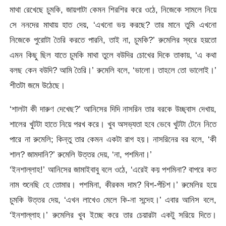
মাথা রেখেছে চুমকি, জায়গাটা কেমন শিরশির করে ওঠে, নিজেকে সামলে নিয়ে
সে ননদের মাথায় হাত দেয়, ‘এখনো ভয় করছে? তার মানে তুমি এখনো
নিজেকে পুরোটা তৈরি করতে পারনি, তাই না, চুমকি?’ রুমেলির স্বরে হয়তো
এমন কিছু ছিল যাতে চুমকি মাথা তুলে বউদির চোখের দিকে তাকায়, ‘এ কথা
বলছ কেন বউদি? আমি তৈরি।’ রুমেলি বলে, ‘ভালো। তাহলে তো ভালোই।’
শীতটা জমে উঠেছে।
‘শালটা কী দারুণ দেখেছ?’ আনিসের দিদি নাসরিন তার বরকে উচ্ছ্বাস দেখায়,
শালের খুটটা হাতে নিয়ে পরখ করে। খুব অসভ্যতা হবে ভেবে খুটটা টেনে নিতে
পারে না রুমেলি; কিন্তু তার কেমন একটা রাগ হয়। নাসরিনের বর বলে, ‘কী
শাল? জামদানি?’ রুমেলি উত্তর দেয়, ‘না, পশমিনা।’
‘ইনশাল্লাহ!’ আনিসের জামাইবাবু বলে ওঠে, ‘এরেই কয় পশমিনা? বাপরে কত
নাম শুনেছি হে তোমার। পশমিনা, কীরকম দাম? বিশ-পঁচিশ।’ রুমেলির হয়ে
চুমকি উত্তর দেয়, ‘এখন লাখেও মেলে কি-না সন্দেহ।’ এবার আনিস বলে,
‘ইনশাল্লাহ।’ রুমেলির খুব ইচ্ছে করে তার চেয়ারটা একটু সরিয়ে দিতে।