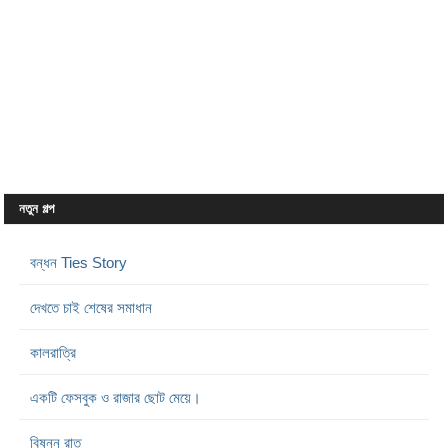
নতুন গল্প
বন্ধন Ties Story
দেখতে চাই শেষের সমাধান
কালরাত্রি
একটি ফেসবুক ও রাজার ছোট মেয়ে।
বিষন্ন রাত