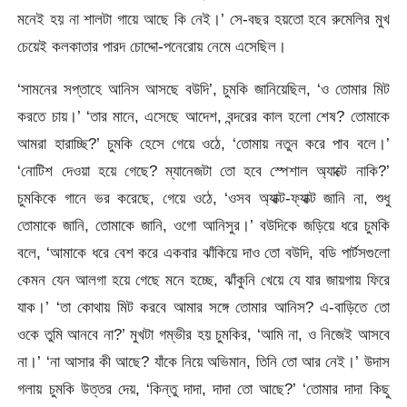
মনেই হয় না শালটা গায়ে আছে কি নেই।’ সে-বছর হয়তো হবে রুমেলির মুখ
চেয়েই কলকাতার পারদ চোদ্দো-পনেরোয় নেমে এসেছিল।
‘সামনের সপ্তাহে আনিস আসছে বউদি’, চুমকি জানিয়েছিল, ‘ও তোমার মিট
করতে চায়।’ ‘তার মানে, এসেছে আদেশ, বন্দরের কাল হলো শেষ? তোমাকে
আমরা হারাচ্ছি?’ চুমকি হেসে গেয়ে ওঠে, ‘তোমায় নতুন করে পাব বলে।’
‘নোটিশ দেওয়া হয়ে গেছে? ম্যানেজটা তো হবে স্পেশাল অ্যাক্টে নাকি?’
চুমকিকে গানে ভর করেছে, গেয়ে ওঠে, ‘ওসব অ্যাক্ট-ফ্যাক্ট জানি না, শুধু
তোমাকে জানি, তোমাকে জানি, ওগো আনিসুর।’ বউদিকে জড়িয়ে ধরে চুমকি
বলে, ‘আমাকে ধরে বেশ করে একবার ঝাঁকিয়ে দাও তো বউদি, বডি পার্টসগুলো
কেমন যেন আলগা হয়ে গেছে মনে হচ্ছে, ঝাঁকুনি খেয়ে যে যার জায়গায় ফিরে
যাক।’ ‘তা কোথায় মিট করবে আমার সঙ্গে তোমার আনিস? এ-বাড়িতে তো
ওকে তুমি আনবে না?’ মুখটা গম্ভীর হয় চুমকির, ‘আমি না, ও নিজেই আসবে
না।’ ‘না আসার কী আছে? যাঁকে নিয়ে অভিমান, তিনি তো আর নেই।’ উদাস
গলায় চুমকি উত্তর দেয়, ‘কিন্তু দাদা, দাদা তো আছে?’ ‘তোমার দাদা কিছু