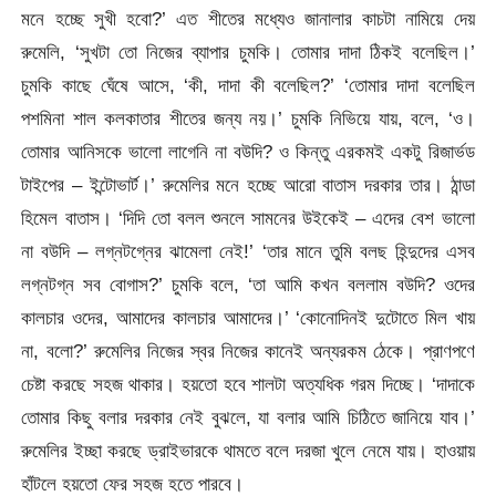
মনে হচ্ছে সুখী হবো?’ এত শীতের মধ্যেও জানালার কাচটা নামিয়ে দেয়
রুমেলি, ‘সুখটা তো নিজের ব্যাপার চুমকি। তোমার দাদা ঠিকই বলেছিল।’
চুমকি কাছে ঘেঁষে আসে, ‘কী, দাদা কী বলেছিল?’ ‘তোমার দাদা বলেছিল
পশমিনা শাল কলকাতার শীতের জন্য নয়।’ চুমকি নিভিয়ে যায়, বলে, ‘ও।
তোমার আনিসকে ভালো লাগেনি না বউদি? ও কিন্তু এরকমই একটু রিজার্ভড
টাইপের – ইন্টোভার্ট।’ রুমেলির মনে হচ্ছে আরো বাতাস দরকার তার। ঠান্ডা
হিমেল বাতাস। ‘দিদি তো বলল শুনলে সামনের উইকেই – এদের বেশ ভালো
না বউদি – লগ্নটগ্নের ঝামেলা নেই!’ ‘তার মানে তুমি বলছ হিন্দুদের এসব
লগ্নটগ্ন সব বোগাস?’ চুমকি বলে, ‘তা আমি কখন বললাম বউদি? ওদের
কালচার ওদের, আমাদের কালচার আমাদের।’ ‘কোনোদিনই দুটোতে মিল খায়
না, বলো?’ রুমেলির নিজের স্বর নিজের কানেই অন্যরকম ঠেকে। প্রাণপণে
চেষ্টা করছে সহজ থাকার। হয়তো হবে শালটা অত্যধিক গরম দিচ্ছে। ‘দাদাকে
তোমার কিছু বলার দরকার নেই বুঝলে, যা বলার আমি চিঠিতে জানিয়ে যাব।’
রুমেলির ইচ্ছা করছে ড্রাইভারকে থামতে বলে দরজা খুলে নেমে যায়। হাওয়ায়
হাঁটলে হয়তো ফের সহজ হতে পারবে।