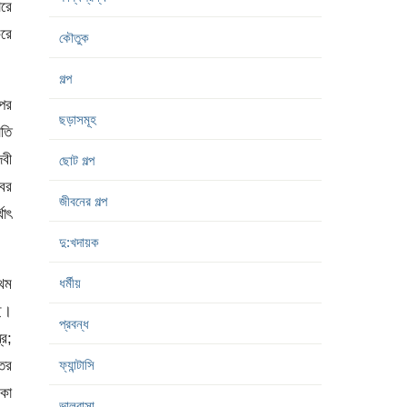
রে
করে
কৌতুক
গল্প
ের
ছড়াসমূহ
তি
েবী
ছোট গল্প
্বর
জীবনের গল্প
থাৎ
দু:খদায়ক
থম
ধর্মীয়
ে।
প্রবন্ধ
্র;
তের
ফ্যান্টাসি
টকা
ভালবাসা