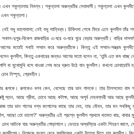
নি এখন শকুন্তলায় নিমগ্ন। শকুন্তলা অরুন্ধতীর সেবাদাসী। শকুন্তলা এখন কুলদী
ই এখন শকুন্তলা।
 শুধু ভালোবাসা; নেই শুধু সান্নিধ্য। চিকিৎসা শেষে ফিরে এলে কুলদীপ তাঁর শয
; সকাল-দুপুর-বিকেল রাজবাড়ির এ-ঘরে ও-ঘরে ঘুরে বেড়ায় অরুন্ধতী। বাড়ির দাসদা
য়। আগের মতোই সবাই সম্মান করে অরুন্ধতীকে। কিন্তু এই সম্মান-সম্ভ্রম কুলদী
সেন কুলদীপ, কিন্তু একবারের জন্যও আগের মতো বলেন না, ‘তুমি এত কম খাচ্ছ 
পাশি বা মুখোমুখি বসে খাওয়া শেষ করে দ্রুত উঠে যান কুলদীপ। কখনো চোখাচোখি 
 চোখ নিস্পৃহ, প্রেমহীন।
 তার রূপকে। রূপকেও বলব কেন, বেসেছে তার ডান গালকে। তার তিলসমেত বাম গ
ষ্টু স্তন, আছে গ্রীবা, চোখে আছে কটাক্ষ, আছে অপূর্ব দেহবল্লরী আর আছে কুলদ
 আজ তার ডান গালের দগ্ধ কপোলের কাছে তার দেহ, তার যৌবন, তার মন সবকিছু হ
দীপ, আছো তো ভালো?’ অরুন্ধতীর এই প্রশ্নে কুলদীপ প্রথমে থতমত খায়, খাবার ম
তাঁর চোখ আটকে যায় অরুন্ধতীর পোড়াগালে। ভেতরে অস্বস্তির একটা শিহরণ জাগে, 
 কুলদীপের। নিজেকে সংযত রেখে স্বস্তিকর একটা উত্তর দিতে চায় কুলদীপ। কিন