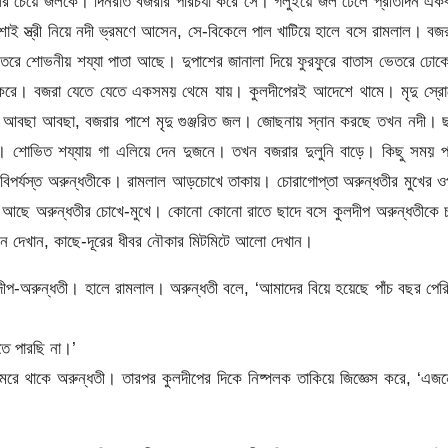
ের চেয়ে জলকে। দিনরাত বজরার পরিচর্যা করে সে। গলুইয়ে জল ঢেলে প্রতিদিন এক
াই স্ত্রী নিয়ে নদী ভ্রমণে আসেন, সে-বিকেলে পাল খাটিয়ে হালে বসে রামলাল। বজ
েতরে শোভনীয় শয্যা পাতা আছে। দুপাশের জানালা দিয়ে ফুরফুরে বাতাস ভেতরে ঢো
র করে। বজরা যেতে যেতে একসময় থেমে যায়। কুলদীপেরই আদেশে থামে। মৃদু স্রো
 আবছা আবছা, বজরার পাশে মৃদু গুঞ্জরিত জল। জোছনায় স্নান করছে তখন নদী। ছ
ত। শোভিত শয্যায় গা এলিয়ে দেন দুজনে। তখন বজরার দুলুনি বাড়ে। কিছু সময় প
 বিপর্যস্ত অরুন্ধতীকে। রামলাল আড়চোখে তাকায়। চোরাগোপ্তা অরুন্ধতীর মুখের 
শে আছে অরুন্ধতীর চোখে-মুখে। কোনো কোনো রাতে ছাদে বসে কুলদীপ অরুন্ধতীকে চ
ন দেখান, কাছে-দূরের ধীবর নৌকার মিটমিটে আলো দেখান।
ীপ-অরুন্ধতী। হালে রামলাল। অরুন্ধতী বলে, ‘আমাদের বিয়ে হয়েছে পাঁচ বছর পের
ে পারছি না।’
েরে থাকে অরুন্ধতী। তারপর কুলদীপের দিকে নিষ্পলক তাকিয়ে জিজ্ঞেস করে, ‘এজন