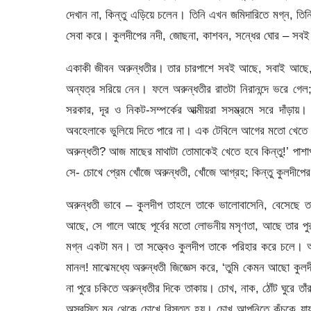
দেখান না, কিন্তু এড়িয়ে চলেন। তিনি এখন জমিদারিতে মগ্ন, তি
সেবা করে। কুলদীপের নদী, জোছনা, কাশবন, সন্ধের ঘোর – সব
একাকী জীবন অরুন্ধতীর। তার চারপাশে সবই আছে, সবাই আছে, নেই
অন্যত্র সরিয়ে নেন। ফলে অরুন্ধতীর রাতটা নিরানন্দে ভরে গেল
সরকার, দূর ও নিকট-সম্পর্কের আত্মীয়রা সসম্ভ্রমে সরে দাঁড়া
অবহেলাকে ভুলিয়ে দিতে পারে না। এক টেবিলে আগের মতো খেতে ব
অরুন্ধতী? আজ মাছের মাথাটা তোমাকেই খেতে হবে কিন্তু!’ পাশা
সে- চোখে প্রেম খোঁজে অরুন্ধতী, খোঁজে আগ্রহ; কিন্তু কুলদীপের
অরুন্ধতী ভাবে – কুলদীপ তাহলে তাকে ভালোবাসেনি, বেসেছে
আছে, সে গালে আছে পূর্বের মতো লোভনীয় মসৃণতা, আছে তার পুরু
মগ্ন একটা মন। তা সত্ত্বেও কুলদীপ তাকে পরিহার করে চলে।
মানল! মাঝেমধ্যে অরুন্ধতী জিজ্ঞেস করে, ‘তুমি কেমন আছো কুল
না পুরে চকিতে অরুন্ধতীর দিকে তাকায়। চোখ, নাক, ঠোঁট ঘুরে 
অস্বস্তি মন থেকে চোখে বিস্তৃত হয়। চোখ আপনিতে কুঁচকে যায়