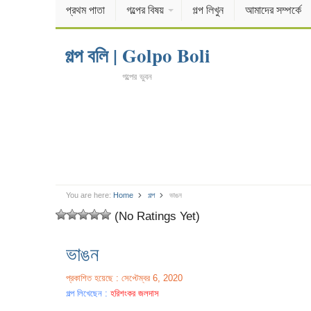
প্রথম পাতা
গল্পের বিষয়
গল্প লিখুন
আমাদের সম্পর্কে
গল্প বলি | Golpo Boli
গল্পের ভুবন
You are here:
Home
গল্প
ভাঙন
(No Ratings Yet)
ভাঙন
প্রকাশিত হয়েছে : সেপ্টেম্বর 6, 2020
গল্প লিখেছেন :
হরিশংকর জলদাস