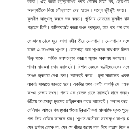
বজরা। এই বজরা রবীন্দ্রনাথের পদ্মার বোটের মতো নয়, ছোট
অরুন্ধতীকে নিয়ে নৌভ্রমণে বের হতেন। সন্ধে ছুঁইছুঁই সময়।
কুলদীপ আলুথালু করতে শুরু করত। পূর্ণিমায় ভেতরের কুলদীপ ব
পড়তেন তিনি। জমিদারঘাটে বজরা তখন প্রস্ত্তত, হাল ধরে বসা রা
লোকালয় থেকে দূরে বগলা নদীর তীরে ডোমপাড়া। ডোমপাড়ার সঙ্গ
চরেই এ-অঞ্চলের শ্মশান। ডোমপাড়া আর শ্মশানের মাঝখানে ঢিলছ
ভিড় থাকে। অধিক জনসংখ্যার কারণে শ্মশান সবসময় সরগরম। স
পাড়ার নামকরা ডোম দয়ালহরি। বিশাল দেহকে ঘণ্টাদেড়েকের মধ্যে
আগুন জ্বলতে দেখা যেত। দয়ালহরি বলত – চুলা সাজানোর একট
লাকড়ি সাজাতে জানতে হবে। একটার ওপর একটা লাকড়ি সে এমনভাবে
আগুন নেভায় তখন। গলায় এক বোতল ঢেলে দয়ালহরি হাতে গজন্ধরা ত
গুঁতিয়ে আধপোড়া মৃতদেহ ছত্রিশখান করত দয়ালহরি। গলগল করে
লেলিহান আগুনে গজন্ধরার গুঁতায় টুকরা-টাকরা মাংসপিন্ড দ্রুত পুড়ে
গলা দিয়ে বেরিয়ে আসতে চায়। শ্মশান-আত্মীয়রা নাকেমুখে কাপড় চ
যেন দুর্গন্ধ ঢোকে না, যেন সে বাঁচার জন্যে নাক দিয়ে বাতাস টানে ন