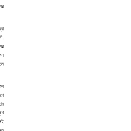
পের
্যা
সী,
পের
কেন
হলে
াল
ীপে
ার
ুখে
সেই
্তু