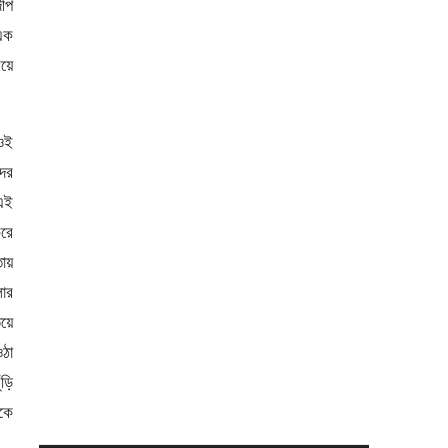
ীপ
 এক
িয়ে
 ওই
দের
এই
করে
ায়
লার
িয়ে
ঠা
ঁড়ি
াকে