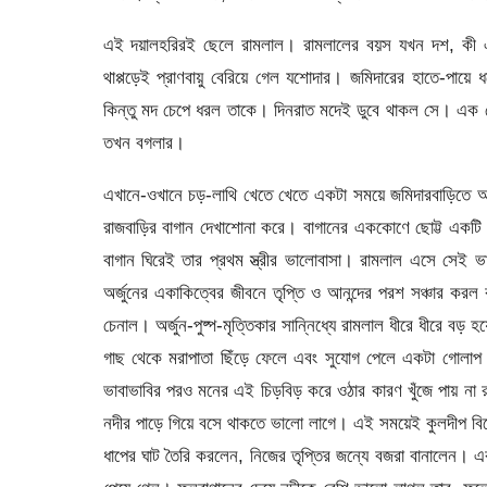
এই দয়ালহরিরই ছেলে রামলাল। রামলালের বয়স যখন দশ, কী একট
থাপ্পড়েই প্রাণবায়ু বেরিয়ে গেল যশোদার। জমিদারের হাতে-পায়ে
কিন্তু মদ চেপে ধরল তাকে। দিনরাত মদেই ডুবে থাকল সে। এক জ
তখন বগলার।
এখানে-ওখানে চড়-লাথি খেতে খেতে একটা সময়ে জমিদারবাড়িতে আশ
রাজবাড়ির বাগান দেখাশোনা করে। বাগানের এককোণে ছোট্ট একটি ঘ
বাগান ঘিরেই তার প্রথম স্ত্রীর ভালোবাসা। রামলাল এসে সেই ভ
অর্জুনের একাকিত্বের জীবনে তৃপ্তি ও আনন্দের পরশ সঞ্চার করল 
চেনাল। অর্জুন-পুষ্প-মৃত্তিকার সান্নিধ্যে রামলাল ধীরে ধীরে ব
গাছ থেকে মরাপাতা ছিঁড়ে ফেলে এবং সুযোগ পেলে একটা গোলাপ
ভাবাভাবির পরও মনের এই চিড়বিড় করে ওঠার কারণ খুঁজে পায় না রা
নদীর পাড়ে গিয়ে বসে থাকতে ভালো লাগে। এই সময়েই কুলদীপ বিয়ে
ধাপের ঘাট তৈরি করলেন, নিজের তৃপ্তির জন্যে বজরা বানালেন।