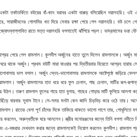
া তর্কাতর্কিতে বউয়ের বাঁ-কান বরাবর একটা থাপ্পড় বসিয়েছিল দয়ালহরি। ওই 
 ধরে, সারাজীবনের গোলামির খত দিয়ে সেবার রক্ষা পেয়ে গেল দয়ালহরি। বউ চলে গ
্যোৎস্নাপ্লাবিত রাতে মত্ত দয়ালহরি বগলাতেই ঝাঁপিয়ে পড়ল। ভাদ্রমাসের ভরা য
্রয় পেয়ে গেল রামলাল। কুলদীপ অর্জুনের হাতে তুলে দিলেন রামলালকে। অর্জুন ম
রে থাকে অর্জুন। প্রথম বউটি মারা যাওয়ার পর দ্বিতীয়বার বিয়েতে আগ্রহ হারায় 
ালোবাসায় ভাগ বসাল। অর্জুন স্নেহ-ভালোবাসায় রামলালকে আষ্টেপৃষ্ঠে জড়িয়ে ফে
রামলাল। অর্জুন রামলালের হাত ধরে ধরে ফুল চেনাল, গাছ চেনাল, মাটির রূপ-রূপান
ড় হয়ে উঠল। তরুণ রামলাল ফুলের গায়ে হাত বুলায়, গাছের গোড়ার মাটি কুপিয়ে আলগা ক
 ছিঁড়ে বারবার সুবাস টানে। সে-সময় মনটা কেন জানি চিড়বিড় করে ওঠে তার। অন
মলাল। রাতের বেলা পূর্ণ চাঁদের দিকে তাকিয়ে থাকতে ভালো লাগে তার, গোধূলিতে ব
 করলেন, অরুন্ধতীকে ঘরে আনলেন। স্ত্রীর মনোরঞ্জনের জন্যে তিনি বগলা নদীতে 
 এবং এ-বজরার দেখভাল করার জন্যে রামলালকেই নিয়োগ করলেন কুলদীপ। রামলাল প্