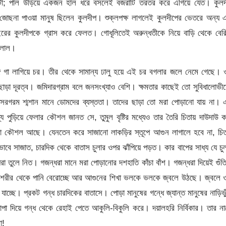
খাটো; পাল উড়িয়ে একজন হাল ধরে বসলেই বজরাটি তরতর করে এগিয়ে যেত। কুলদ
 জোছনা পাওয়া মানুষ ছিলেন কুলদীপ। শুক্লপক্ষ লাগলেই কুলদীপের ভেতরে অন্য
াইরের কুলদীপকে গ্রাস করে ফেলত। গোধূলিতেই অরুন্ধতীকে নিয়ে বাড়ি থেকে বের
মলাল।
ে গা লাগিয়ে চর। তীর থেকে সামান্য ঢালু হয়ে এই চর বগলার জলে নেমে গেছে।
োড়া দূরত্ব। জমিদারগ্রাম বলে জনসংখ্যাও বেশি। ক্ষমতার কাছেই তো সুবিধালোভী
রগরম শ্মশান মানে ডোমদের ব্যস্ততা। তাদের ছাড়া তো মরা পোড়ানো যায় না। 
 পুড়িয়ে ফেলার কৌশল জানত সে, তুমুল বৃষ্টির মধ্যেও তার তৈরি চিতায় দাউদাউ 
া কৌশল আছে। যেনতেন করে সাজানো লাকড়ির স্তূপে আগুন লাগালে হবে না, চিত
 সাজাত, চারদিক থেকে বাতাস চুলার ওপর ঝাঁপিয়ে পড়ত। কার বাপের সাধ্য যে চু
ুলে নিত। গজন্ধরা মানে মরা পোড়ানোর দশহাতি কাঁচা বাঁশ। গজন্ধরা দিয়েই গুঁত
 শরীর থেকে পানি বেরোচ্ছে আর আগুনের শিখা ভলকে ভলকে জ্বলে উঠছে। জ্বলে ও
 যাচ্ছে। প্রকট গন্ধ চারদিকের বাতাসে। পোড়া মানুষের গন্ধে জ্যান্ত মানুষের নাড়িভু
াপা দিয়ে গন্ধ থেকে রেহাই পেতে আকুলি-বিকুলি করে। দয়ালহরি নির্বিকার। তার ন
া!