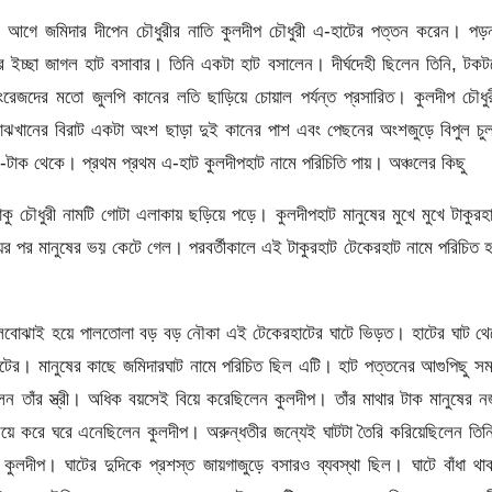
 আগে জমিদার দীপেন চৌধুরীর নাতি কুলদীপ চৌধুরী এ-হাটের পত্তন করেন। পড়ন
র ইচ্ছা জাগল হাট বসাবার। তিনি একটা হাট বসালেন। দীর্ঘদেহী ছিলেন তিনি, টক
রেজদের মতো জুলপি কানের লতি ছাড়িয়ে চোয়াল পর্যন্ত প্রসারিত। কুলদীপ চৌধু
াঝখানের বিরাট একটা অংশ ছাড়া দুই কানের পাশ এবং পেছনের অংশজুড়ে বিপুল চ
টাক থেকে। প্রথম প্রথম এ-হাট কুলদীপহাট নামে পরিচিতি পায়। অঞ্চলের কিছু
কু চৌধুরী নামটি গোটা এলাকায় ছড়িয়ে পড়ে। কুলদীপহাট মানুষের মুখে মুখে টাকুরহ
ুর পর মানুষের ভয় কেটে গেল। পরবর্তীকালে এই টাকুরহাট টেকেরহাট নামে পরিচিত 
কেও মালবোঝাই হয়ে পালতোলা বড় বড় নৌকা এই টেকেরহাটের ঘাটে ভিড়ত। হাটের ঘাট থ
াটের। মানুষের কাছে জমিদারঘাট নামে পরিচিত ছিল এটি। হাট পত্তনের আগুপিছু স
েন তাঁর স্ত্রী। অধিক বয়সেই বিয়ে করেছিলেন কুলদীপ। তাঁর মাথার টাক মানুষের 
ে করে ঘরে এনেছিলেন কুলদীপ। অরুন্ধতীর জন্যেই ঘাটটা তৈরি করিয়েছিলেন তি
 কুলদীপ। ঘাটের দুদিকে প্রশস্ত জায়গাজুড়ে বসারও ব্যবস্থা ছিল। ঘাটে বাঁধা থ