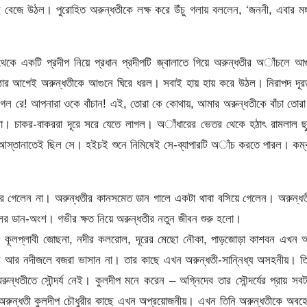
ানাই বেজে উঠল। পুরোহিত অরুন্ধতীকে লক্ষ করে উঁচু গলায় বললেন, ‘জননী, এবার মঙ
েকে একটি প্রদীপ নিয়ে প্রধান প্রদীপটি জ্বালাতে গিয়ে অরুন্ধতীর অাঁচলে আ
ঝে ওঠার আগেই অরুন্ধতীকে আগুনে ঘিরে ধরল। সবাই হায় হায় করে উঠল। নিরাপদ দূর
গেল রে! আপনারা ওকে বাঁচান! এই, তোরা কে কোথায়, আমার অরুন্ধতীকে বাঁচা তোর
া। চাকর-বাকররা দূরে সরে যেতে লাগল। অাঁধারের ভেতর থেকে হঠাৎ রামলাল ছু
 আস্তানাতেই ছিল সে। হইচই শুনে নিমিষেই সে-ব্যাপারটি অাঁচ করতে পারল। কম
 ফিরে গেলেন না। অরুন্ধতীর কানসমেত ডান গালে একটা থাবা বসিয়ে গেলেন। অরুন্ধ
ালের ডান-অংশ। গভীর ক্ষত নিয়ে অরুন্ধতীর নতুন জীবন শুরু হলো।
 কূলপ্লাবী জোছনা, নদীর কলরোল, দূরের মেছো নৌকা, পাড়জোড়া কাশবন এখন 
ন আর নদীজলে বজরা ভাসান না। তার কাছে এখন অরুন্ধতী-সান্নিধ্য অসহনীয়। তি
ুন্ধতীতে সৌন্দর্য নেই। কুলদীপ মনে করেন – অগ্নিদেব তার সৌন্দর্যের প্রায় সব
ীন অরুন্ধতী কুলদীপ চৌধুরীর কাছে এখন অপ্রয়োজনীয়। এখন তিনি অরুন্ধতীকে অবহ