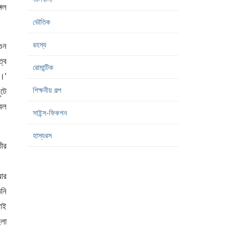
্গল
ভৌতিক
রহস্য
গুন
ত্ব
রোমান্টিক
া।’
শিক্ষনীয় গল্প
টে
্বল
সাইন্স-ফিকশন
হাস্যরস
তীর
আর
নি
টাই
েলা