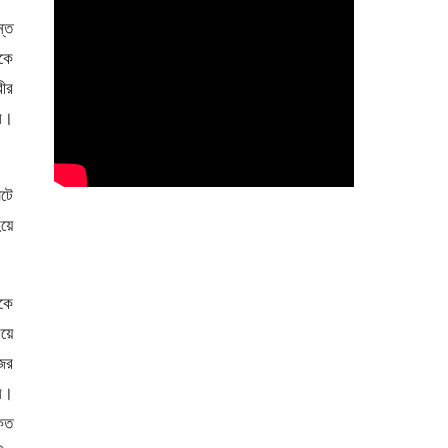
্ত
টকে
রীর
ুল।
াটে
হয়ে
েকে
ময়ে
নজর
নি।
াকত