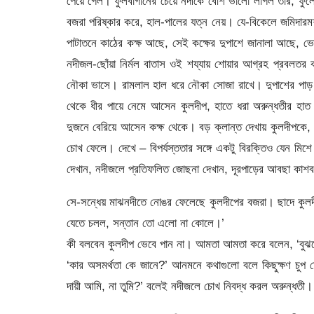
পেয়ে গেল। ফুলবাগানের চেয়ে নদীকে বেশি ভালো লাগল তার, ফুল
বজরা পরিষ্কার করে, হাল-পালের যত্ন নেয়। যে-বিকেলে জমিদারমশ
পাটাতনে কাঠের কক্ষ আছে, সেই কক্ষের দুপাশে জানালা আছে, ভ
নদীজল-ছোঁয়া নির্মল বাতাস ওই শয্যায় শোয়ার আগ্রহ প্রবলত
নৌকা ভাসে। রামলাল হাল ধরে নৌকা সোজা রাখে। দুপাশের পাড়
থেকে ধীর পায়ে নেমে আসেন কুলদীপ, হাতে ধরা অরুন্ধতীর হা
দুজনে বেরিয়ে আসেন কক্ষ থেকে। বড় ক্লান্ত দেখায় কুলদীপকে,
চোখ ফেলে। দেখে – বিপর্যস্ততার সঙ্গে একটু বিরক্তিও যেন মি
দেখান, নদীজলে প্রতিফলিত জোছনা দেখান, দূরপাড়ের আবছা কাশব
সে-সন্ধেয় মাঝনদীতে নোঙর ফেলেছে কুলদীপের বজরা। ছাদে কুলদ
যেতে চলল, সন্তান তো এলো না কোলে।’
কী বলবেন কুলদীপ ভেবে পান না। আমতা আমতা করে বলেন, ‘বুঝত
‘কার অসমর্থতা কে জানে?’ আনমনে কথাগুলো বলে কিছুক্ষণ চুপ ম
দায়ী আমি, না তুমি?’ বলেই নদীজলে চোখ নিবদ্ধ করল অরুন্ধতী।