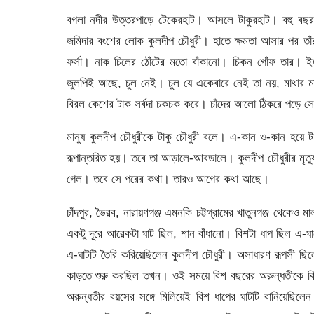
বগলা নদীর উত্তরপাড়ে টেকেরহাট। আসলে টাকুরহাট। বহু বছর
জমিদার বংশের লোক কুলদীপ চৌধুরী। হাতে ক্ষমতা আসার পর তাঁ
ফর্সা। নাক চিলের ঠোঁটের মতো বাঁকানো। চিকন গোঁফ তার। ইং
জুলপিই আছে, চুল নেই। চুল যে একেবারে নেই তা নয়, মাথার ম
বিরল কেশের টাক সর্বদা চকচক করে। চাঁদের আলো ঠিকরে পড়ে সে-
মানুষ কুলদীপ চৌধুরীকে টাকু চৌধুরী বলে। এ-কান ও-কান হয়ে টা
রূপান্তরিত হয়। তবে তা আড়ালে-আবডালে। কুলদীপ চৌধুরীর মৃত্য
গেল। তবে সে পরের কথা। তারও আগের কথা আছে।
চাঁদপুর, ভৈরব, নারায়ণগঞ্জ এমনকি চট্টগ্রামের খাতুনগঞ্জ থে
একটু দূরে আরেকটা ঘাট ছিল, শান বাঁধানো। বিশটা ধাপ ছিল এ-ঘ
এ-ঘাটটি তৈরি করিয়েছিলেন কুলদীপ চৌধুরী। অসাধারণ রূপসী ছিল
কাড়তে শুরু করছিল তখন। ওই সময়ে বিশ বছরের অরুন্ধতীকে বিয়
অরুন্ধতীর বয়সের সঙ্গে মিলিয়েই বিশ ধাপের ঘাটটি বানিয়েছিলেন