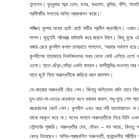
তুললেন। ধুন্ধুমার শব্দে ঢোল, ডগর, করতাল, মন্দিরা, বাঁশি, স
প্রদীপটির সলতেয় অগ্নি প্রজ্বালন করো।’
সজ্জিত কুলার মধ্যে ছোট ছোট মাটির প্রদীপ জ্বলছিল। ওখান থ
লাগল। মুহূর্তেই পট্টবস্ত্র দাউদাউ করে জ্বলে উঠল। কিছু বু
বজায় রেখে কুলদীপ কপাল চাপড়াতে লাগলেন, ‘আমার সর্বনাশ হয়ে 
কুলদীপের হাহাকারে নিকটজনদের মধ্য থেকে কেউ এগিয়ে এলো ন
এলো। হাতে ছেঁড়া-ফোঁড়া একটা কম্বল। কালীমন্দির-সংলগ্ন তার
হাতে ছুটে গিয়ে অরুন্ধতীকে জড়িয়ে ধরল রামলাল।
সে-যাত্রায় অরুন্ধতী বেঁচে গেল। কিন্তু অগ্নিদেব খালি হাতে
চুল-হাত-পা-দেহের অন্যান্য অংশ যথাযথ থাকল, শুধু পুড়ে গেল গ
বছরখানেক কেটে গেল। কুলদীপ এখন আর নদী ভালোবাসেন না।
তাকে আকুল করে না। সন্ধে লাগলে অরুন্ধতীকে নিয়ে তিনি এখ
সৌন্দর্যের পূজারি। অরুন্ধতীর দেহ, যৌবন – সব আছে, কিন্তু অর
কেড়ে নিয়েছেন। অগ্নি-প্রজ্বলিত অরুন্ধতী, মুখমন্ডলীয় শ্রীহ