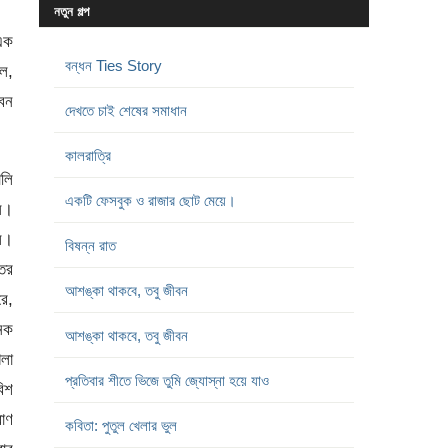
নতুন গল্প
এক
বন্ধন Ties Story
েল,
ৌবন
দেখতে চাই শেষের সমাধান
কালরাত্রি
ালি
একটি ফেসবুক ও রাজার ছোট মেয়ে।
সে।
লল।
বিষন্ন রাত
্তর
আশঙ্কা থাকবে, তবু জীবন
রে,
েক
আশঙ্কা থাকবে, তবু জীবন
গলা
প্রতিবার শীতে ভিজে তুমি জ্যোস্না হয়ে যাও
বিশ
রাণ
কবিতা: পুতুল খেলার ভুল