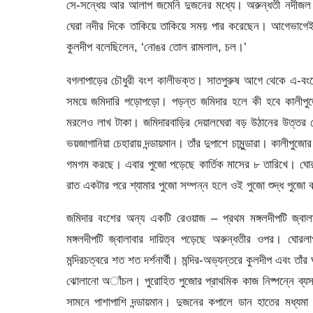
সে-সন্ধেয় আর আলাপ জমেনি দুজনের মধ্যে। অরুন্ধতী নদীজ
ঘেরা নদীর দিকে তাকিয়ে তাকিয়ে সময় পার করেছেন। আগেভাগেই 
কুলদীপ বলেছিলেন, ‘নোঙর তোল রামলাল, চল।’
বগলাপাড়ের চৌধুরী বংশ কালীভক্ত। সাতপুরুষ আগে থেকে এ-বং
সময়ে জমিদারি পড়োপড়ো। পড়ন্ত জমিদার হলে কী হবে কালীপুজ
মরলেও লাখ টাকা। জমিদারবাড়ির দেয়ালঘেরা বড় উঠানের উত্তর কো
ভয়জাগানিয়া চেহারায় দন্ডায়মান। তাঁর দুপাশে চামুন্ডারা। কালীপুজ
গমগম করছে। এবার পুজো পড়েছে কার্তিক মাসের ৮ তারিখে। ঘোর 
রাত একটার পরে শ্যামার পুজো সম্পন্ন হলে ওই পুজো শুদ্ধ পুজ
জমিদার বংশের অন্য একটি রেওয়াজ – প্রথম মঙ্গলদীপটি জ্ব
মঙ্গলদীপটি জ্বালাবার দায়িত্ব পড়েছে অরুন্ধতীর ওপর। ঘ
মন্দিরচত্বরে শত শত দর্শনার্থী। মন্দির-অভ্যন্তরে কুলদীপ এবং তাঁ
ঝোলানো অাঁচল। পুরোহিত পুজোর প্রাথমিক কাজ নিষ্পন্নে ব্যস্ত
সামনে পাশাপাশি দন্ডায়মান। দুজনের কপালে ডান হাতের মধ্যমা 