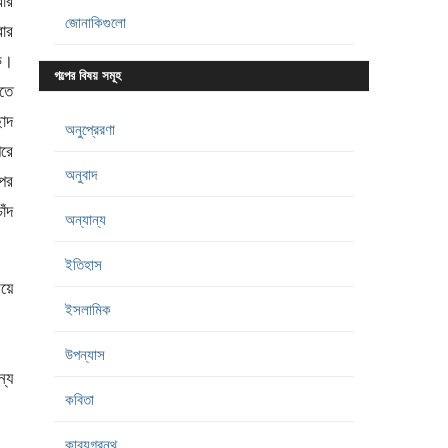
বার
জোনাকিগুলো
রার
কে।
গল্পের বিষয় সমূহ
তে
াদ
অনুপ্রেরণা
রে
অনুবাদ
ওপর
াঁদ
অন্যান্য
ইতিহাস
িয়ে
ইসলামিক
উপন্যাস
্যে
কবিতা
কাব্যগ্রন্থ