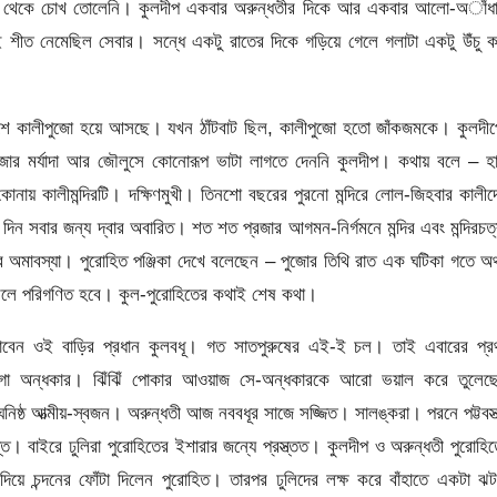
ল থেকে চোখ তোলেনি। কুলদীপ একবার অরুন্ধতীর দিকে আর একবার আলো-অাঁধা
শীত নেমেছিল সেবার। সন্ধে একটু রাতের দিকে গড়িয়ে গেলে গলাটা একটু উঁচু 
শে কালীপুজো হয়ে আসছে। যখন ঠাঁটবাট ছিল, কালীপুজো হতো জাঁকজমকে। কুলদীপ
োর মর্যাদা আর জৌলুসে কোনোরূপ ভাটা লাগতে দেননি কুলদীপ। কথায় বলে – হা
নায় কালীমন্দিরটি। দক্ষিণমুখী। তিনশো বছরের পুরনো মন্দিরে লোল-জিহবার কালীদ
োর দিন সবার জন্য দ্বার অবারিত। শত শত প্রজার আগমন-নির্গমনে মন্দির এবং মন্দিরচত
অমাবস্যা। পুরোহিত পঞ্জিকা দেখে বলেছেন – পুজোর তিথি রাত এক ঘটিকা গতে অর্
ো বলে পরিগণিত হবে। কুল-পুরোহিতের কথাই শেষ কথা।
ালাবেন ওই বাড়ির প্রধান কুলবধূ। গত সাতপুরুষের এই-ই চল। তাই এবারের প্র
োরলাগা অন্ধকার। ঝিঁঝিঁ পোকার আওয়াজ সে-অন্ধকারকে আরো ভয়াল করে তুলেছ
র ঘনিষ্ঠ আত্মীয়-স্বজন। অরুন্ধতী আজ নববধূর সাজে সজ্জিত। সালঙ্করা। পরনে পট্টবস্ত
। বাইরে ঢুলিরা পুরোহিতের ইশারার জন্যে প্রস্ত্তত। কুলদীপ ও অরুন্ধতী পুরোহি
দিয়ে চন্দনের ফোঁটা দিলেন পুরোহিত। তারপর ঢুলিদের লক্ষ করে বাঁহাতে একটা ঝ