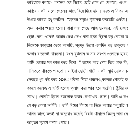
ভাইয়াকে বলছে- “অনেক তো নিজের ছোট বোন কে দেখছো, এখন না 
করিয়ে একটা ভলো ছেলের কাছে বিয়ে দিয়ে দাও। নয়ত এ নিত্য অভ
উওরে ভাইয়া শুধু বলছিল- “হুমমম দাড়াও ব্যবস্থা করতেছি একটা।
এমন কথার শুনতে হলো। বাবা মারা গেছে আজ দু-বছর, এই দুবছ
ছোট বেলা থেকেই আমার মেধা দেখে বাবা ইচ্ছা ছিলো বড় কোনো ডা
নিজেকে ডাক্তার ভেবে আসছি, স্বপ্ন ছিলো একদিন বড় ডাক্তার হ
অভাব বাড়তেই থাকলো। যখন বুঝলাম আমার স্বপ্ন গুলোকে হারাত
আমি তোমার সব কাজ করে দিবো।” তাদের আর দোষ দিয়ে লাভ কি,
শান্তিতে থাকতে পারতো। ভাইয়া ছোটো খাটো একটা মুদি দোকান 
সেবছর খুব কষ্ট করে SSC পরিক্ষা দিতে পারলেও,কলেজ থেকেই শুর
রকমে কলেজ এ ভর্তি হলেও ক্লাস করা আর হয়ে ওঠেনি। ইন্টার ফা
সাথে। লোকটা ছিলো বড়লোক বাবার নেশাখোর ছেলে। ভাবি এ কথা
যে বড় বোঝা আমিই। ভাবি বিয়ের বিষয়ে না নিছে আমার অনুমতি না 
ভাবির কাছে কতই না অনুরোধ করেছি বিয়াটা থামাতে কিন্তু তারা
রক্তের ঘ্রাণে বদলে গেছে।