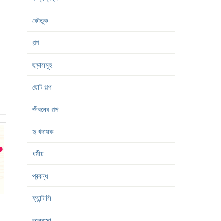
কৌতুক
গল্প
ছড়াসমূহ
ছোট গল্প
জীবনের গল্প
দু:খদায়ক
ধর্মীয়
প্রবন্ধ
ফ্যান্টাসি
ভালবাসা