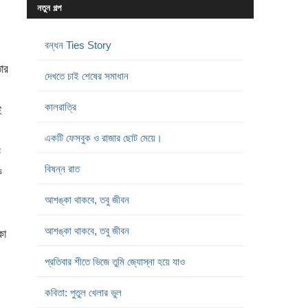
নতুন গল্প
বন্ধন Ties Story
োর
দেখতে চাই শেষের সমাধান
কালরাত্রি
ই
একটি ফেসবুক ও রাজার ছোট মেয়ে।
ি
বিষন্ন রাত
ে
আশঙ্কা থাকবে, তবু জীবন
আশঙ্কা থাকবে, তবু জীবন
কা
প্রতিবার শীতে ভিজে তুমি জ্যোস্না হয়ে যাও
কবিতা: পুতুল খেলার ভুল