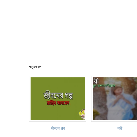
অনুরূপ গল্প
জীবনের গল্প
নারী