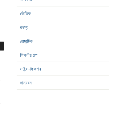
ভৌতিক
রহস্য
রোমান্টিক
শিক্ষনীয় গল্প
সাইন্স-ফিকশন
হাস্যরস