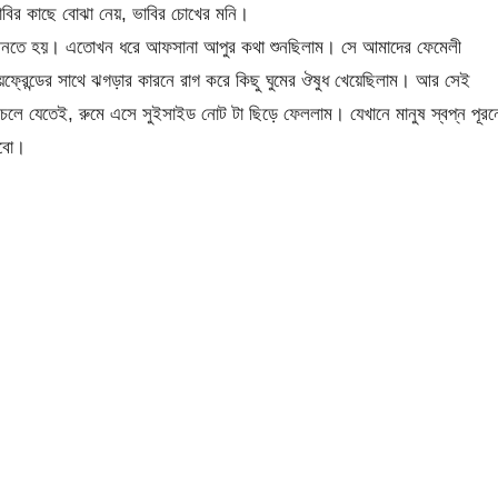
াবির কাছে বোঝা নেয়, ভাবির চোখের মনি।
েই আনতে হয়। এতোখন ধরে আফসানা আপুর কথা শুনছিলাম। সে আমাদের ফেমেলী
 বয়ফ্রেন্ডের সাথে ঝগড়ার কারনে রাগ করে কিছু ঘুমের ঔষুধ খেয়েছিলাম। আর সেই
যেতেই, রুমে এসে সুইসাইড নোট টা ছিড়ে ফেললাম। যেখানে মানুষ স্বপ্ন পূরন
রবো।