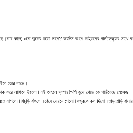
ছে।কার কাছে ওকে ভুতের মতো লাগে? কয়দিন আগে সাইমনের গার্লফ্রেন্ডের সাথে ক
াইবে তোর কাছে।
াক করে লাফিয়ে উঠলো।এই তাহলে ব্যাপার!অর্পি বুঝে গেছে কে পাঠিয়েছে মেসেজ
রতে লাগলো।খিচুড়ি রাঁধলো।রেঁধে বেরিয়ে গেলো।শুভ্রকে কল দিলো।তাড়াতাড়ি বাসার