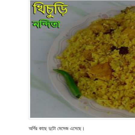
অর্পির কাছে দুটো মেসেজ এসেছে।