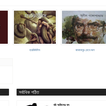
হারকিউলিস
কাকাবাবুর চোখে জল
সর্বাধিক পঠিত
বউ অফিসের বস