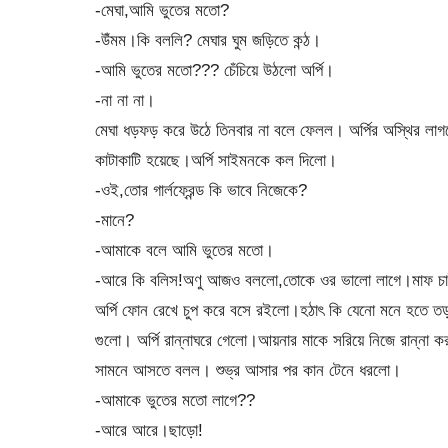
-মেঘা,আমি ভুতের মতো?
-উঁমম।কি বললি? মেঘার ঘুম জড়িতে কন্ঠ।
-আমি ভুতের মতো??? চেঁচিয়ে উঠলো অর্পি।
-না না না।
মেঘা ধড়ফড় করে উঠে তিনবার না বলে ফেলল। অর্পির অস্থির লাগ
কাটাকাটি হয়েছে।অর্পি সাইমনকে কল দিলো।
-ওই,তোর গার্লফ্রেন্ড কি ভাবে নিজেকে?
-মানে?
-আমাকে বলে আমি ভুতের মতো।
-আরে কি বলিস!অণু আজও বললো,তোকে ওর ভালো লাগে।মাফ চ
অর্পি ফোন রেখে চুপ করে বসে রইলো।হঠাৎ কি যেনো মনে হতে তড়
গুলো। অর্পি রান্নাঘরে গেলো।আয়নার মাকে সরিয়ে নিজে রান্না ক
সামনে আসতে বলল। শুভ্র আসার পর কান টেনে ধরলো।
-আমাকে ভুতের মতো লাগে??
-আরে আরে।ছাড়ো!