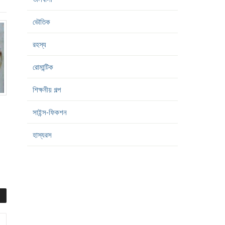
ভৌতিক
রহস্য
রোমান্টিক
শিক্ষনীয় গল্প
সাইন্স-ফিকশন
হাস্যরস