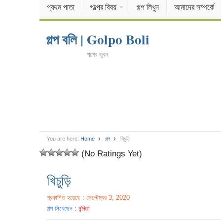
প্রথম পাতা
গল্পের বিষয়
গল্প লিখুন
আমাদের সম্পর্কে
গল্প বলি | Golpo Boli
গল্পের ভুবন
You are here:
Home
গল্প
খিচুড়ি
(No Ratings Yet)
খিচুড়ি
প্রকাশিত হয়েছে : সেপ্টেম্বর 3, 2020
গল্প লিখেছেন :
নন্দিতা