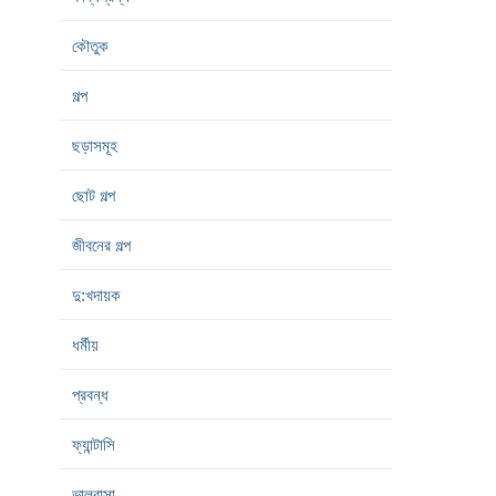
কৌতুক
গল্প
ছড়াসমূহ
ছোট গল্প
জীবনের গল্প
দু:খদায়ক
ধর্মীয়
প্রবন্ধ
ফ্যান্টাসি
ভালবাসা