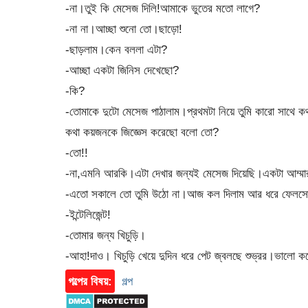
-না।তুই কি মেসেজ দিলি!আমাকে ভুতের মতো লাগে?
-না না।আচ্ছা শুনো তো।ছাড়ো!
-ছাড়লাম।কেন বললা এটা?
-আচ্ছা একটা জিনিস দেখেছো?
-কি?
-তোমাকে দুটো মেসেজ পাঠালাম।প্রথমটা নিয়ে তুমি কারো সাথে ক
কথা কয়জনকে জিজ্ঞেস করেছো বলো তো?
-তো!!
-না,এমনি আরকি।এটা দেখার জন্যই মেসেজ দিয়েছি।একটা আম্মার
-এতো সকালে তো তুমি উঠো না।আজ কল দিলাম আর ধরে ফেলসো,
-ইন্টেলিজেন্ট!
-তোমার জন্য খিচুড়ি।
-আহা!দাও। খিচুড়ি খেয়ে দুদিন ধরে পেট জ্বলছে শুভ্রর।ভালো করে 
গল্পের বিষয়:
গল্প