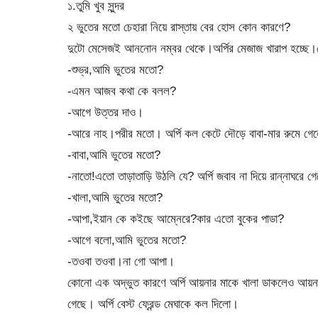
১.তুমি খুব সুন্দর
২ ভুতের মতো চেহারা নিয়ে রাস্তায় বের হোস কোন কারণে?
দুটো মেসেজই আননোন নম্বর থেকে।অর্পির মেজাজ খারাপ হচ্ছে।
-শুভ্র,আমি ভুতের মতো?
-এমন আজব কথা কে বলল?
-আগে উত্তর দাও।
-আরে নাহ।পরীর মতো। অর্পি কল কেটে দৌড়ে বাবা-মার রুমে গ
-বাবা,আমি ভুতের মতো?
-নাতো!এতো তাড়াতাড়ি উঠলি যে? অর্পি জবাব না দিয়ে রান্নাঘরে
-খালা,আমি ভুতের মতো?
-আপা,ইয়ান কে কইছে আম্নেরে?কার এতো বুকের পাডা?
-আগে বলো,আমি ভুতের মতো?
-তওবা তওবা।না গো আপা।
কোনো এক অদ্ভুত কারণে অর্পি আয়নার মাকে খালা ডাকলেও আয়না
গেছে। অর্পি বেস্ট ফ্রেন্ড মেঘাকে কল দিলো।