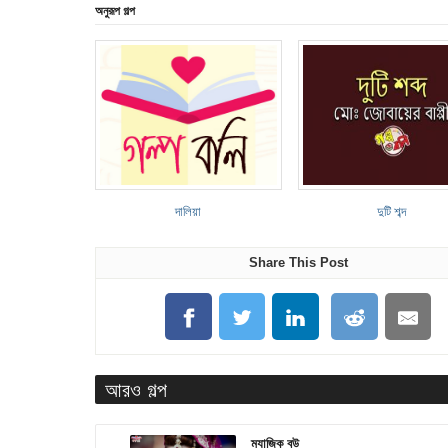
অনুরূপ গল্প
দালিয়া
দুটি শব্দ
Share This Post
আরও গল্প
ম্যাজিক বউ