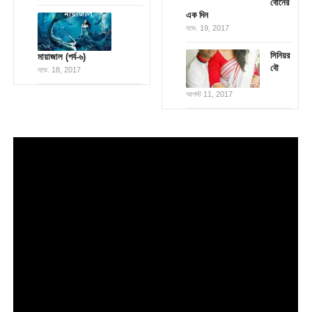
বোনের
এক দিন
নভে. 19, 2017
সিনিয়র
মায়াজাল (পর্ব-৬)
বৌ
নভে. 18, 2017
আগস্ট 11, 2017