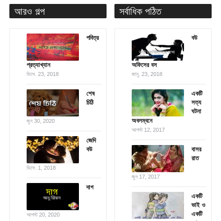
আরও গল্প
সর্বাধিক পঠিত
পবিত্র
বউ
প্রত্যাখ্যান
অফিসের বস
ডিসে. 23, 2018
জানু. 23, 2018
শেষ
একটি
চিঠি
সত্য
ঘটনা
অবলম্বনে
জুন 30, 2020
আগস্ট 12, 2017
জেদি
বউ
বাসর
রাত
ডিসে. 1, 2018
জুন 17, 2017
দাগ
একটি
ভাই ও
একটি
আগস্ট 20, 2020