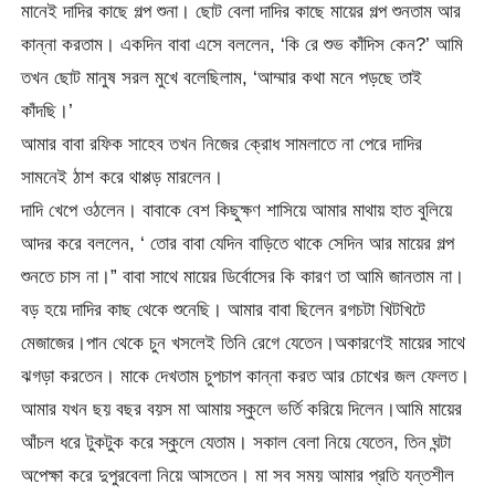
মানেই দাদির কাছে গল্প শুনা। ছোট বেলা দাদির কাছে মায়ের গল্প শুনতাম আর
কান্না করতাম। একদিন বাবা এসে বললেন, ‘কি রে শুভ কাঁদিস কেন?’ আমি
তখন ছোট মানুষ সরল মুখে বলেছিলাম, ‘আম্মার কথা মনে পড়ছে তাই
কাঁদছি।’
আমার বাবা রফিক সাহেব তখন নিজের ক্রোধ সামলাতে না পেরে দাদির
সামনেই ঠাশ করে থাপ্পড় মারলেন।
দাদি খেপে ওঠলেন। বাবাকে বেশ কিছুক্ষণ শাসিয়ে আমার মাথায় হাত বুলিয়ে
আদর করে বললেন, ‘ তোর বাবা যেদিন বাড়িতে থাকে সেদিন আর মায়ের গল্প
শুনতে চাস না।” বাবা সাথে মায়ের ডির্বোসের কি কারণ তা আমি জানতাম না।
বড় হয়ে দাদির কাছ থেকে শুনেছি। আমার বাবা ছিলেন রগচটা খিটখিটে
মেজাজের।পান থেকে চুন খসলেই তিনি রেগে যেতেন।অকারণেই মায়ের সাথে
ঝগড়া করতেন। মাকে দেখতাম চুপচাপ কান্না করত আর চোখের জল ফেলত।
আমার যখন ছয় বছর বয়স মা আমায় স্কুলে ভর্তি করিয়ে দিলেন।আমি মায়ের
আঁচল ধরে টুকটুক করে স্কুলে যেতাম। সকাল বেলা নিয়ে যেতেন, তিন ঘন্টা
অপেক্ষা করে দুপুরবেলা নিয়ে আসতেন। মা সব সময় আমার প্রতি যন্তশীল