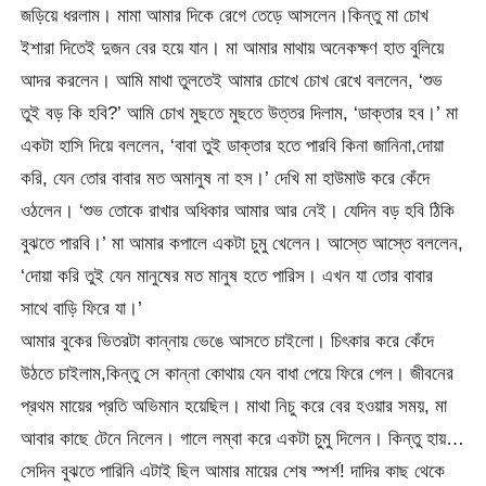
জড়িয়ে ধরলাম। মামা আমার দিকে রেগে তেড়ে আসলেন।কিন্তু মা চোখ
ইশারা দিতেই দুজন বের হয়ে যান। মা আমার মাথায় অনেকক্ষণ হাত বুলিয়ে
আদর করলেন। আমি মাথা তুলতেই আমার চোখে চোখ রেখে বললেন, ‘শুভ
তুই বড় কি হবি?’ আমি চোখ মুছতে মুছতে উত্তর দিলাম, ‘ডাক্তার হব।’ মা
একটা হাসি দিয়ে বললেন, ‘বাবা তুই ডাক্তার হতে পারবি কিনা জানিনা,দোয়া
করি, যেন তোর বাবার মত অমানুষ না হস।’ দেখি মা হাউমাউ করে কেঁদে
ওঠলেন। ‘শুভ তোকে রাখার অধিকার আমার আর নেই। যেদিন বড় হবি ঠিকি
বুঝতে পারবি।’ মা আমার কপালে একটা চুমু খেলেন। আস্তে আস্তে বললেন,
‘দোয়া করি তুই যেন মানুষের মত মানুষ হতে পারিস। এখন যা তোর বাবার
সাথে বাড়ি ফিরে যা।’
আমার বুকের ভিতরটা কান্নায় ভেঙে আসতে চাইলো। চিৎকার করে কেঁদে
উঠতে চাইলাম,কিন্তু সে কান্না কোথায় যেন বাধা পেয়ে ফিরে গেল। জীবনের
প্রথম মায়ের প্রতি অভিমান হয়েছিল। মাথা নিচু করে বের হওয়ার সময়, মা
আবার কাছে টেনে নিলেন। গালে লম্বা করে একটা চুমু দিলেন। কিন্তু হায়…
সেদিন বুঝতে পারিনি এটাই ছিল আমার মায়ের শেষ স্পর্শ! দাদির কাছ থেকে