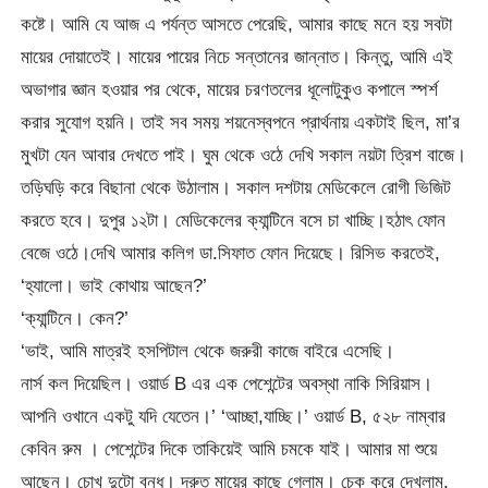
কষ্টে। আমি যে আজ এ পর্যন্ত আসতে পেরেছি, আমার কাছে মনে হয় সবটা
মায়ের দোয়াতেই। মায়ের পায়ের নিচে সন্তানের জান্নাত। কিন্তু, আমি এই
অভাগার জ্ঞান হওয়ার পর থেকে, মায়ের চরণতলের ধূলোটুকুও কপালে স্পর্শ
করার সুযোগ হয়নি। তাই সব সময় শয়নেস্বপনে প্রার্থনায় একটাই ছিল, মা’র
মুখটা যেন আবার দেখতে পাই। ঘুম থেকে ওঠে দেখি সকাল নয়টা ত্রিশ বাজে।
তড়িঘড়ি করে বিছানা থেকে উঠালাম। সকাল দশটায় মেডিকেলে রোগী ভিজিট
করতে হবে। দুপুর ১২টা। মেডিকেলের ক্যান্টিনে বসে চা খাচ্ছি।হঠাৎ ফোন
বেজে ওঠে।দেখি আমার কলিগ ডা.সিফাত ফোন দিয়েছে। রিসিভ করতেই,
‘হ্যালো। ভাই কোথায় আছেন?’
‘ক্যান্টিনে। কেন?’
‘ভাই, আমি মাত্রই হসপিটাল থেকে জরুরী কাজে বাইরে এসেছি।
নার্স কল দিয়েছিল। ওয়ার্ড B এর এক পেশেন্টের অবস্থা নাকি সিরিয়াস।
আপনি ওখানে একটু যদি যেতেন।’ ‘আচ্ছা,যাচ্ছি।’ ওয়ার্ড B, ৫২৮ নাম্বার
কেবিন রুম । পেশেন্টের দিকে তাকিয়েই আমি চমকে যাই। আমার মা শুয়ে
আছেন। চোখ দুটো বন্ধ। দ্রুত মায়ের কাছে গেলাম। চেক করে দেখলাম,