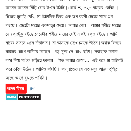
আস্তে আস্তে সিঁড়ি বেয়ে উপরে উঠছি।ওয়ার্ড B, ৫২৮ নাম্বার কেবিন ।
ভিতরে ঢুকেই দেখি, মা উল্টোদিক ফিরে এক অল্প বয়সী মেয়ের সাথে গল্প
করছে। মেয়েটা মায়ের একমাত্র মেয়ে। আমার বোন। আমার শরীরে মায়ের
যে রক্তটুকু বইছে,মেয়েটার শরীরে মায়ের সেই একই রক্ত বইছে। আমি
মায়ের সামনে এসে দাঁড়ালাম। মা আমাকে দেখে চমকে উঠেন।অবাক বিস্ময়ে
মায়াময় চোখে তাকিয়ে আছেন। বড় সুন্দর সে চোখ দুটো। সবাইকে অবাক
করে দিয়ে মা’কে জড়িয়ে ধরলাম। ‘শুভ আমার ছেলে…’ এই বলে মা হাউমাউ
করে কেঁদে উঠেন। আমিও কাঁদছি। কান্নাতেও যে এত মধুর আনন্দ তৃপ্তি
আছে আগে বুঝতে পারিনি।
গল্পের বিষয়:
গল্প