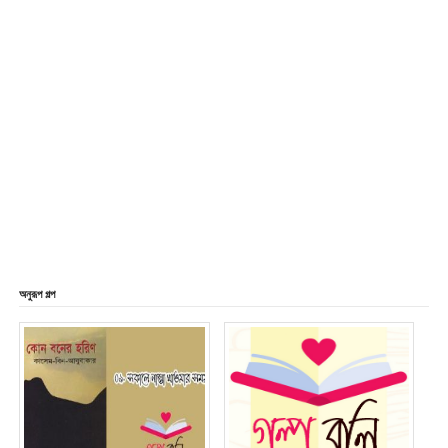
অনুরূপ গল্প