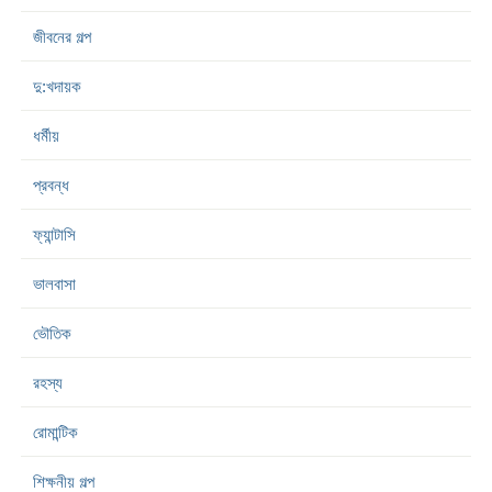
জীবনের গল্প
দু:খদায়ক
ধর্মীয়
প্রবন্ধ
ফ্যান্টাসি
ভালবাসা
ভৌতিক
রহস্য
রোমান্টিক
শিক্ষনীয় গল্প