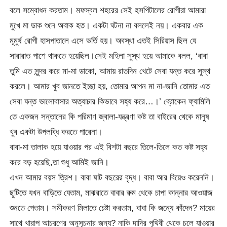
বলে সম্বোধন করতাম। মফস্বল শহরের সেই হসপিটালের রোগীরা আমারা
মুখে মা ডাক শুনে অবাক হত। একটা ঘটনা না বললেই নয়। একবার এক
মূমুর্ষ রোগী হাসপাতালে এসে ভর্তি হয়। অবস্থা এতই সিরিয়াস ছিল যে
সারারাত পাশে থাকতে হয়েছিল।সেই মহিলা সুস্থ হয়ে আমাকে বলল, ‘বাবা
তুমি এত সুন্দর করে মা-মা ডাকো, আমায় রাতদিন খেটে সেবা যন্ত করে সুস্থ
করলে। আমার খুব জানতে ইচ্ছা হয়, তোমার আপন মা না-জানি তোমার এত
সেবা যন্ত ভালোবাসার অত্যাচার কিভাবে সহ্য করে…।’ ব্রোকেন ফ্যামিলি
তে একজন সন্তানের কি পরিমাণ জ্বালা-যন্ত্রণা কষ্ট তা বাইরের থেকে মানুষ
খুব একটা উপলব্ধি করতে পারেনা।
বাবা-মা তালাক হয়ে যাওয়ার পর এই বিশটা বছরে তিলে-তিলে কত কষ্ট সহ্য
করে বড় হয়েছি,তা শুধু আমিই জানি।
এখন আমার বয়স ত্রিশ। বাবা ষাট বছরের বৃদ্ধ। বাবা আর বিয়েও করেননি।
ছুটিতে যখন বাড়িতে যেতাম, মাঝরাতে বাবার রুম থেকে চাপা কান্নার আওয়াজ
শুনতে পেতাম। সমীকরণ মিলাতে চেষ্টা করতাম, বাবা কি জন্যে কাঁদেন? মায়ের
সাথে খারাপ আচরণের অনুসূচনার জন্য? নাকি দাদির পৃথিবী থেকে চলে যাওয়ার