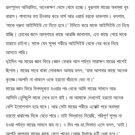
হৃদস্পন্দন অনিয়মিত, অনেকক্ষণ থেমে থেমে হচ্ছে। বুঝলাম মায়ের অবস্থা খুব
খারাপ। পাগলের মত চিৎকার করে নার্স আর ওয়ার্ড বয়কে ডাকলাম। বললাম,
‘মাকে দ্রুত আইসিইউ তে নিতে হবে।’ টলিতে করে মাকে আইসিইউ তে নিয়ে
যাচ্ছি। চোখের জলে আল্লাহর কাছে আরজি জানালাম, এত কাছে পেয়ে মাকে
হারাতে চাইনা। মাকে যেন সুস্থ শরীরে আইসিইউ থেকে বের করে নিয়ে
আসতে পারি।
দুইদিন পর মায়ের জ্ঞান ফিরে।জ্ঞান ফেরার আগ পর্যন্ত সারাক্ষণ মায়ের পাশেই
ছিলাম। মায়ের সাথে থাকা লোকজন আমায় বলল, ‘বাবা আপনার কাছে অনেক
কৃতজ্ঞ।আপনি না থাকলে ওকে হয়তো বাঁচানো যেত না।’
মায়ের জ্ঞান ফিরে বিপদমুক্ত হওয়ার পর থেকে আমি মায়ের সামনে আর
আসিনি।চুপিচুপি মাকে দেখে চলে যাই। মা আমাকে দেখলেই হয়তো অনেক
বেশি ইমোশনাল হয়ে যাবে। আর সেটা মায়ের শরীরে এফেক্ট পরে অবস্থা
হয়তো খারাপের দিকে যেতে পারে। তাই সিদ্ধান্ত নিয়েছি, পরিপূর্ণ সুস্থ না
হওয়া পর্যন্ত মায়ের সামনে যাব না। ৭ দিন পর ডা.সিফাত এসে বলল, ‘ভাই।
আপনি আপনার মায়ের কাছে যেতে পারেন।আজ উনাকে ছুটি দেয়া হবে।’