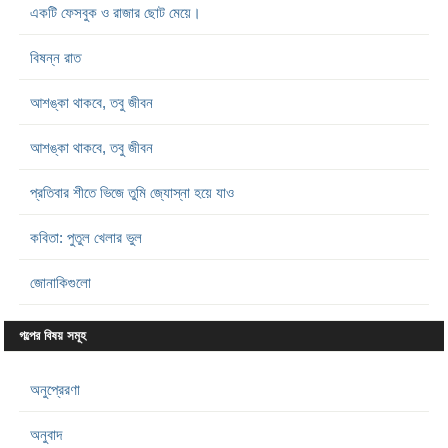
একটি ফেসবুক ও রাজার ছোট মেয়ে।
বিষন্ন রাত
আশঙ্কা থাকবে, তবু জীবন
আশঙ্কা থাকবে, তবু জীবন
প্রতিবার শীতে ভিজে তুমি জ্যোস্না হয়ে যাও
কবিতা: পুতুল খেলার ভুল
জোনাকিগুলো
গল্পের বিষয় সমূহ
অনুপ্রেরণা
অনুবাদ