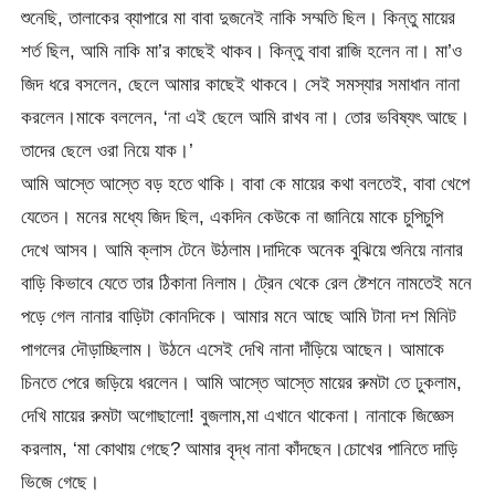
শুনেছি, তালাকের ব্যাপারে মা বাবা দুজনেই নাকি সম্মতি ছিল। কিন্তু মায়ের
শর্ত ছিল, আমি নাকি মা’র কাছেই থাকব। কিন্তু বাবা রাজি হলেন না। মা’ও
জিদ ধরে বসলেন, ছেলে আমার কাছেই থাকবে। সেই সমস্যার সমাধান নানা
করলেন।মাকে বললেন, ‘না এই ছেলে আমি রাখব না। তোর ভবিষ্যৎ আছে।
তাদের ছেলে ওরা নিয়ে যাক।’
আমি আস্তে আস্তে বড় হতে থাকি। বাবা কে মায়ের কথা বলতেই, বাবা খেপে
যেতেন। মনের মধ্যে জিদ ছিল, একদিন কেউকে না জানিয়ে মাকে চুপিচুপি
দেখে আসব। আমি ক্লাস টেনে উঠলাম।দাদিকে অনেক বুঝিয়ে শুনিয়ে নানার
বাড়ি কিভাবে যেতে তার ঠিকানা নিলাম। ট্রেন থেকে রেল ষ্টেশনে নামতেই মনে
পড়ে গেল নানার বাড়িটা কোনদিকে। আমার মনে আছে আমি টানা দশ মিনিট
পাগলের দৌড়াচ্ছিলাম। উঠনে এসেই দেখি নানা দাঁড়িয়ে আছেন। আমাকে
চিনতে পেরে জড়িয়ে ধরলেন। আমি আস্তে আস্তে মায়ের রুমটা তে ঢুকলাম,
দেখি মায়ের রুমটা অগোছালো! বুজলাম,মা এখানে থাকেনা। নানাকে জিজ্ঞেস
করলাম, ‘মা কোথায় গেছে? আমার বৃদ্ধ নানা কাঁদছেন।চোখের পানিতে দাড়ি
ভিজে গেছে।