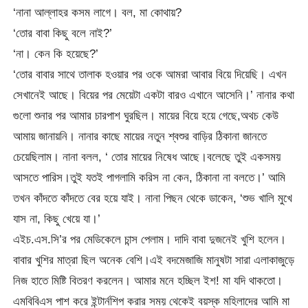
‘নানা আল্লাহর কসম লাগে। বল, মা কোথায়?
‘তোর বাবা কিছু বলে নাই?’
‘না। কেন কি হয়েছে?’
‘তোর বাবার সাথে তালাক হওয়ার পর ওকে আমরা আবার বিয়ে দিয়েছি। এখন
সেখানেই আছে। বিয়ের পর মেয়েটা একটা বারও এখানে আসেনি।’ নানার কথা
গুলো শুনার পর আমার চারপাশ ঘুরছিল। মায়ের বিয়ে হয়ে গেছে,অথচ কেউ
আমায় জানায়নি। নানার কাছে মায়ের নতুন শ্বশুর বাড়ির ঠিকানা জানতে
চেয়েছিলাম। নানা বলল, ‘ তোর মায়ের নিষেধ আছে।বলেছে তুই একসময়
আসতে পারিস।তুই যতই পাগলামি করিস না কেন, ঠিকানা না বলতে।’ আমি
তখন কাঁদতে কাঁদতে বের হয়ে যাই। নানা পিছন থেকে ডাকেন, ‘শুভ খালি মুখে
যাস না, কিছু খেয়ে যা।’
এইচ.এস.সি’র পর মেডিকেলে চান্স পেলাম। দাদি বাবা দুজনেই খুশি হলেন।
বাবার খুশির মাত্রা ছিল অনেক বেশি।এই বদমেজাজি মানুষটা সারা এলাকাজুড়ে
নিজ হাতে মিষ্টি বিতরণ করলেন। আমার মনে হচ্ছিল ইশ! মা যদি থাকতো।
এমবিবিএস পাশ করে ইন্টার্নশিপ করার সময় থেকেই বয়স্ক মহিলাদের আমি মা