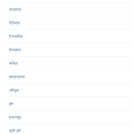
অন্যান্য
ইতিহাস
ইসলামিক
উপন্যাস
কবিতা
কাব্যগ্রন্থ
কৌতুক
গল্প
ছড়াসমূহ
ছোট গল্প