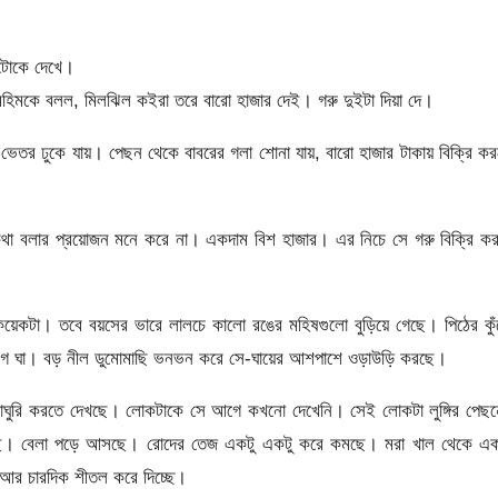
টোকে দেখে।
ে মহিমকে বলল, মিলঝিল কইরা তরে বারো হাজার দেই। গরু দুইটা দিয়া দে।
ের ভেতর ঢুকে যায়। পেছন থেকে বাবরের গলা শোনা যায়, বারো হাজার টাকায় বিক্রি ক
থা বলার প্রয়োজন মনে করে না। একদাম বিশ হাজার। এর নিচে সে গরু বিক্রি কর
টা। তবে বয়সের ভারে লালচে কালো রঙের মহিষগুলো বুড়িয়ে গেছে। পিঠের কুঁ
দগে ঘা। বড় নীল ডুমোমাছি ভনভন করে সে-ঘায়ের আশপাশে ওড়াউড়ি করছে।
াঘুরি করতে দেখছে। লোকটাকে সে আগে কখনো দেখেনি। সেই লোকটা লুঙ্গির পেছন
র করছে। বেলা পড়ে আসছে। রোদের তেজ একটু একটু করে কমছে। মরা খাল থেকে এক
ে আর চারদিক শীতল করে দিচ্ছে।