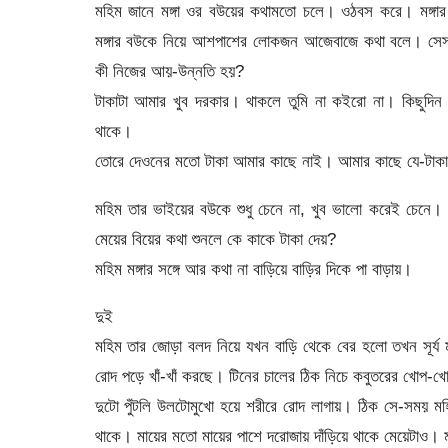
মহিম জানে মঙ্গা ওর বউয়ের কথামতো চলে। ওঠবস করে। মঙ্গা
মঙ্গার বউকে নিয়ে আশপাশের লোকজন আজেবাজে কথা বলে। সেসব ক
কী নিজের আয়-উন্নতি হয়?
টাকাটা আমার খুব দরকার। থাকলে তুমি না কইরো না। কিছুদিন বাদে
থাকে।
তোরে দেওনের মতো টাকা আমার কাছে নাই। আমার কাছে যে-টাকা ন
মহিম তার ভাইয়ের বউকে শুধু চেনে না, খুব ভালো করেই চেনে।
মেয়ের বিয়ের কথা শুনলে কে কাকে টাকা দেয়?
মহিম মঙ্গার সঙ্গে আর কথা না বাড়িয়ে বাড়ির দিকে পা বাড়ায়।
দুই
মহিম তার জোড়া বলদ নিয়ে যখন বাড়ি থেকে বের হলো তখন সূর্য 
রোদ পড়ে খাঁ-খাঁ করছে। টিনের চালের ঠিক নিচে কবুতরের খোপ-খো
দুটো পুঁটলি উলটোমুখো হয়ে শরীরে রোদ লাগায়। ঠিক সে-সময় মহ
থাকে। মায়ের মতো মায়ের পাশে দরোজায় দাঁড়িয়ে থাকে মেয়েটাও।