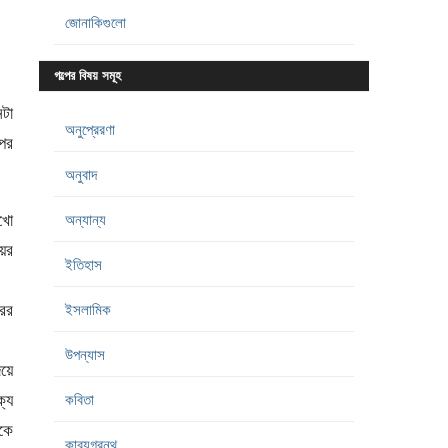
জোনাকিগুলো
গল্পের বিষয় সমূহ
টা
অনুপ্রেরণা
 পর
অনুবাদ
ইখো
অন্যান্য
য়ের
ইতিহাস
ের
ইসলামিক
উপন্যাস
িয়ে
ক্য
কবিতা
কে
কাব্যগ্রন্থ