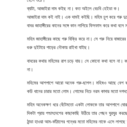
ব্যাটা, আজাইরা দাম কইছ না। কত অইলে বেচবি হেইডা ক।
আজাইরা দাম কই নাই। এক দামই কইছি। মহিম চুপ করে গরু দু
বাবর জাহাঙ্গীরের কানের সঙ্গে কান লাগিয়ে ফিসফাস করে কথা বল
মহিম জাহাঙ্গীরের কাছে গরু বিক্রি করে না। সে গরু নিয়ে বাজার
গুরু দুইটারে পাড়ের নৌকায় রাইখা যাইছ।
বাবরের কথায় মহিমের রাগ চড়ে যায়। সে কোনো কথা বলে না। ক
না।
মহিমের আশপাশে আরো অনেক গরু-ছাগল। মহিষও আছে বেশ কয়েক
কচি ধানের চারার মতো লোম। লোমের নিচে নরম কাদার মতো দগ
মহিম অনেকক্ষণ ধরে বেঁটেমতো একটা লোককে তার আশপাশে ঘোর
দিকটা প্রায় পশ্চাৎদেশের কাছাকাছি উঠিয়ে তার পেছন ঘুরঘু
ঠান্ডা হাওয়া আম-কাঁঠালের গন্ধের মতো মহিমের নাকে এসে লাগছ