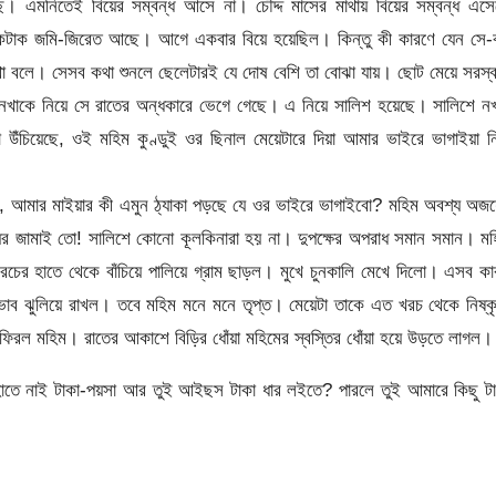
ে। এমনিতেই বিয়ের সম্বন্ধ আসে না। চৌদ্দ মাসের মাথায় বিয়ের সম্বন্ধ এসে
টুকটাক জমি-জিরেত আছে। আগে একবার বিয়ে হয়েছিল। কিন্তু কী কারণে যেন সে-
া বলে। সেসব কথা শুনলে ছেলেটারই যে দোষ বেশি তা বোঝা যায়। ছোট মেয়ে সরস্
 নখাকে নিয়ে সে রাতের অন্ধকারে ভেগে গেছে। এ নিয়ে সালিশ হয়েছে। সালিশে ন
চিয়েছে, ওই মহিম কুণ্ডুই ওর ছিনাল মেয়েটারে দিয়া আমার ভাইরে ভাগাইয়া নি
, আমার মাইয়ার কী এমুন ঠ্যাকা পড়ছে যে ওর ভাইরে ভাগাইবো? মহিম অবশ্য অজয়
ের জামাই তো! সালিশে কোনো কূলকিনারা হয় না। দুপক্ষের অপরাধ সমান সমান। ম
রচের হাতে থেকে বাঁচিয়ে পালিয়ে গ্রাম ছাড়ল। মুখে চুনকালি মেখে দিলো। এসব ক
 ভাব ঝুলিয়ে রাখল। তবে মহিম মনে মনে তৃপ্ত। মেয়েটা তাকে এত খরচ থেকে নিষ্ক
 ফিরল মহিম। রাতের আকাশে বিড়ির ধোঁয়া মহিমের স্বস্তির ধোঁয়া হয়ে উড়তে লাগল।
হাতে নাই টাকা-পয়সা আর তুই আইছস টাকা ধার লইতে? পারলে তুই আমারে কিছু ট