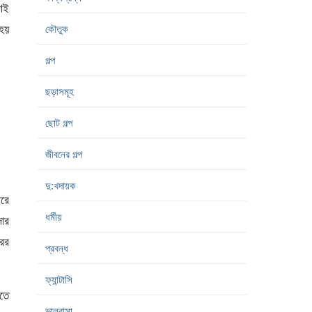
ণেই
 হয়
কৌতুক
গল্প
ছড়াসমূহ
ছোট গল্প
জীবনের গল্প
দু:খদায়ক
রে
ধর্মীয়
জার
ের
প্রবন্ধ
ফ্যান্টাসি
িতে
ভালবাসা