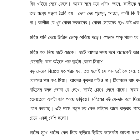
বিষ খাইয়ে মেরে ফেলে। আবার মনে মনে এটাও ভাবে, কালীকে বল
তার মধ্যে শঙ্কা তৈরি হয়। দেখা দেয় প্রশ্ন, আচ্ছা, কালী কি
না। কালীটা যে খুব বোকা স্বভাবের। বোকা মেয়েদের দুঃখ-কষ্ট এক 
মহিম পানি খেয়ে উঠোন ছেড়ে বেরিয়ে পড়ে। পেছনে পড়ে থাকে ঘর
মহিম গরু নিয়ে হাটে ঢোকে। হাটে আসার সময় পথে অনেকেই তার 
বেচবানি! কত অইলে গরু দুইটা বেচবা মিয়া?
বড় মেয়ের বিয়েতে যত খরচ হয়, তত হলেই সে গরু দুটোকে বেচে 
বেচনের দাম কও মিয়া। আকতা-কুকতা কইও না। ঠিকমতন দাম 
মহিমের বলদ জোড়া যে দেখে, তারই চোখে লেগে থাকে। সবার 
তেলতেলে একটা ভাব আছে ছড়িয়ে। মহিমের বউ যে-দাম বলে দিয়েছি
যোগ করেছে। এই দামে পছন্দ হয় কেন নাইলে আগে বাড়বার পারো
চেয়ে একটু বেশি হলো।
হাটের মুখে পাটের বেল নিয়ে ছড়িয়ে-ছিটিয়ে অনেকটা জায়গা দখ