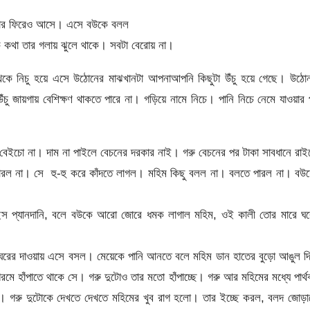
ে আবার ফিরেও আসে। এসে বউকে বলল
 কথা তার গলায় ঝুলে থাকে। সবটা বেরোয় না।
ে নিচু হয়ে এসে উঠোনের মাঝখানটা আপনাআপনি কিছুটা উঁচু হয়ে গেছে। উঠোন
 উঁচু জায়গায় বেশিক্ষণ থাকতে পারে না। গড়িয়ে নামে নিচে। পানি নিচে নেমে যাওয়ার
েইচো না। দাম না পাইলে বেচনের দরকার নাই। গরু বেচনের পর টাকা সাবধানে রা
পারল না। সে হু-হু করে কাঁদতে লাগল। মহিম কিছু বলল না। বলতে পারল না। বউ
ছস প্যানদানি, বলে বউকে আরো জোরে ধমক লাগাল মহিম, ওই কালী তোর মারে ঘর
পর ঘরের দাওয়ায় এসে বসল। মেয়েকে পানি আনতে বলে মহিম ডান হাতের বুড়ো আঙুল দ
ে হাঁপাতে থাকে সে। গরু দুটোও তার মতো হাঁপাচ্ছে। গরু আর মহিমের মধ্যে পার্থ
। গরু দুটোকে দেখতে দেখতে মহিমের খুব রাগ হলো। তার ইচ্ছে করল, বলদ জোড়া