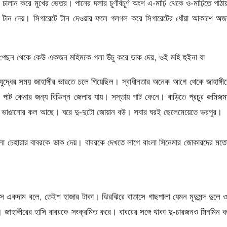
লান করে মুখের ভেতর। পানের দলার চূর্ণবিচূর্ণ অংশ এ-মাঢ়ি থেকে ও-মাঢ়িতে পাঠ
 টান দেয়। সিগারেটে টান দেওয়ার ফলে গলগল করে সিগারেটের ধোঁয়া আকাশে অজ
পেছন থেকে কেউ একজন মহিমকে গলা উঁচু করে ডাক দেয়, ওই মহি হুইনা যা
যুদ্ধের সময় জাহাঙ্গীর ভারতে চলে গিয়েছিল। স্বাধীনতার অনেক আগে থেকে জাহাঙ্গী
াট কেনার জন্য বিভিন্ন জেলায় যায়। সস্তায় পাট কেনে। বাড়িতে প্রচুর জমিজ
 ধান ভাঙানোর কল আছে। ঘরে দু-দুটো জোয়ান বউ। সবার ঘরই ছেলেমেয়েতে ভরপুর।
কালো চেহারার বাবরকে ডাক দেয়। বাবরকে দেখতে লাগে বাংলা সিনেমার জোকারদের ম
ে একদাম বলে, তেইশ হাজার টাকা। ঝিরঝিরে বাতাসে গাছপালা যেমন মৃদুমন্দ দুলে 
জাহাঙ্গীরের হাসি বাবরকে সংক্রমিত করে। বাবরের সঙ্গে থাকা দু-চারজনও মিনমিন 