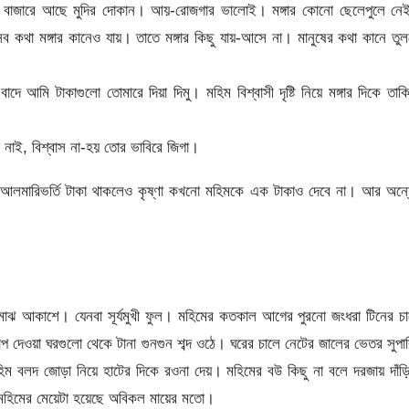
র বাজারে আছে মুদির দোকান। আয়-রোজগার ভালোই। মঙ্গার কোনো ছেলেপুলে নে
থা মঙ্গার কানেও যায়। তাতে মঙ্গার কিছু যায়-আসে না। মানুষের কথা কানে তু
 আমি টাকাগুলো তোমারে দিয়া দিমু। মহিম বিশ্বাসী দৃষ্টি নিয়ে মঙ্গার দিকে তাক
াই, বিশ্বাস না-হয় তোর ভাবিরে জিগা।
 আলমারিভর্তি টাকা থাকলেও কৃষ্ণা কখনো মহিমকে এক টাকাও দেবে না। আর অন্
মাঝ আকাশে। যেনবা সূর্যমুখী ফুল। মহিমের কতকাল আগের পুরনো জংধরা টিনের চ
প দেওয়া ঘরগুলো থেকে টানা গুনগুন শব্দ ওঠে। ঘরের চালে নেটের জালের ভেতর সুপা
িম বলদ জোড়া নিয়ে হাটের দিকে রওনা দেয়। মহিমের বউ কিছু না বলে দরজায় দাঁড়
 মহিমের মেয়েটা হয়েছে অবিকল মায়ের মতো।