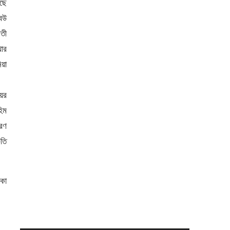
ছে
বউ
বতী
খার
য়া
ের
হিম
ারণ
ৃতি
াকা