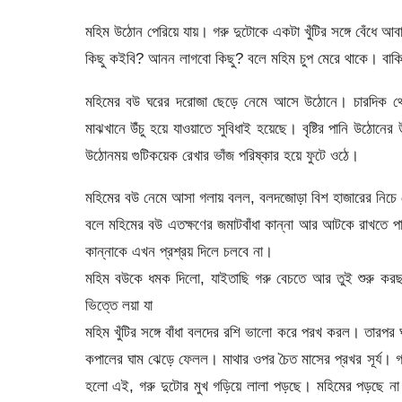
মহিম উঠোন পেরিয়ে যায়। গরু দুটোকে একটা খুঁটির সঙ্গে বেঁধ
কিছু কইবি? আনন লাগবো কিছু? বলে মহিম চুপ মেরে থাকে। বাকি
মহিমের বউ ঘরের দরোজা ছেড়ে নেমে আসে উঠোনে। চারদিক থেক
মাঝখানে উঁচু হয়ে যাওয়াতে সুবিধাই হয়েছে। বৃষ্টির পানি উঠোনের
উঠোনময় গুটিকয়েক রেখার ভাঁজ পরিষ্কার হয়ে ফুটে ওঠে।
মহিমের বউ নেমে আসা গলায় বলল, বলদজোড়া বিশ হাজারের নিচে ব
বলে মহিমের বউ এতক্ষণের জমাটবাঁধা কান্না আর আটকে রাখতে 
কান্নাকে এখন প্রশ্রয় দিলে চলবে না।
মহিম বউকে ধমক দিলো, যাইতাছি গরু বেচতে আর তুই শুরু কর
ভিত্তে লয়া যা
মহিম খুঁটির সঙ্গে বাঁধা বলদের রশি ভালো করে পরখ করল। তার
কপালের ঘাম ঝেড়ে ফেলল। মাথার ওপর চৈত মাসের প্রখর সূর্য। গরম
হলো এই, গরু দুটোর মুখ গড়িয়ে লালা পড়ছে। মহিমের পড়ছে না