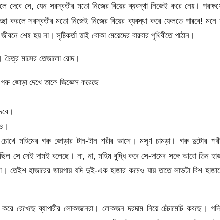
ে দেবে সে, যেন সরস্বতীর মতো নিজের বিয়ের ব্যবস্থা নিজেই করে নেয়। পরক্ষ
 ইচ্ছা করলে সরস্বতীর মতো নিজেই নিজের বিয়ের ব্যবস্থা করে ফেলতে পারবে! মনে
জীবনে শেষ হয় না। সৃষ্টিকর্তা তাই বোকা মেয়েদের বারবার পৃথিবীতে পাঠান।
। চৈত্র মাসের তেজালো রোদ।
গরু জোড়া দেখে তাকে জিজ্ঞেস করেছে
দেবে।
কও।
চোখে মহিমের গরু জোড়ার টান-টান শরীর ভাসে। মসৃণ চামড়া। গরু দুটোর শরী
ল সে সেই দামই বলেছে। না, না, মহিম বুদ্ধি করে সে-দামের সঙ্গে আরো তিন হা
। তেইশ হাজারের জায়গায় যদি দুই-এক হাজার কমেও যায় তাতে লাভটা বিশ হাজার
ল করে রেখেছে ব্যাপারীর লোকজনেরা। লোকজন দরদাম নিয়ে চেঁচামেচি করছে। গদ