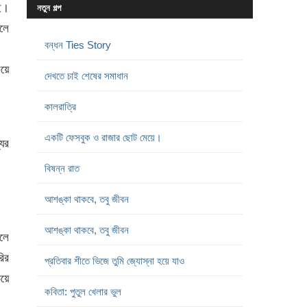
ই।
নতুন গল্প
ললে
বন্ধন Ties Story
িয়ে
দেখতে চাই শেষের সমাধান
কালরাত্রি
একটি ফেসবুক ও রাজার ছোট মেয়ে।
যের
বিষন্ন রাত
আশঙ্কা থাকবে, তবু জীবন
আশঙ্কা থাকবে, তবু জীবন
ালে
রির
প্রতিবার শীতে ভিজে তুমি জ্যোস্না হয়ে যাও
িয়ে
কবিতা: পুতুল খেলার ভুল