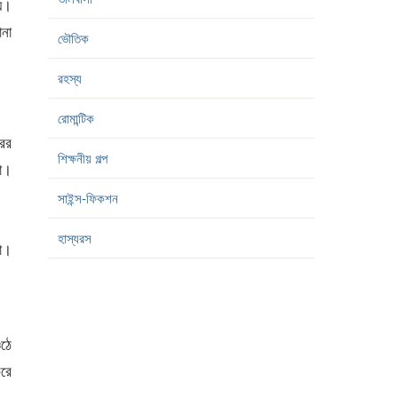
ায়।
ানা
ভৌতিক
রহস্য
রোমান্টিক
রের
শিক্ষনীয় গল্প
মা।
সাইন্স-ফিকশন
হাস্যরস
তো।
ওঠে
করে