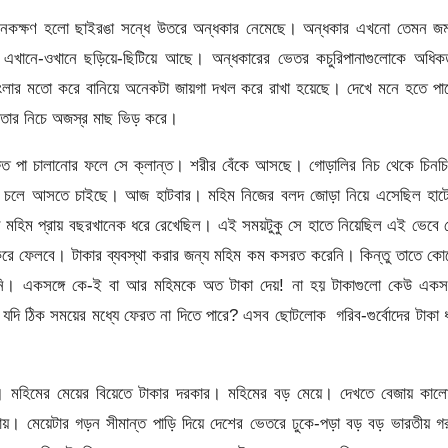
 অনেকক্ষণ হলো ছাইরঙা সন্ধে উতরে অন্ধকার নেমেছে। অন্ধকার এখনো তেমন জম
না এখানে-ওখানে ছড়িয়ে-ছিটিয়ে আছে। অন্ধকারের ভেতর কচুরিপানাগুলোকে অধিক
 জাংলার মতো করে বানিয়ে অনেকটা জায়গা দখল করে রাখা হয়েছে। দেখে মনে হতে পা
পাতার নিচে অজস্র মাছ ভিড় করে।
রুত পা চালানোর ফলে সে ক্লান্ত। শরীর বেঁকে আসছে। গোড়ালির নিচ থেকে চিনচ
ধি চলে আসতে চাইছে। আজ হাটবার। মহিম নিজের বলদ জোড়া নিয়ে এসেছিল হাট
বলে মহিম প্রায় বছরখানেক ধরে রেখেছিল। এই সময়টুকু সে হাতে নিয়েছিল এই ভেবে 
করে ফেলবে। টাকার ব্যবস্থা করার জন্য মহিম কম কসরত করেনি। কিন্তু তাতে ক
ি। একসঙ্গে কে-ই বা আর মহিমকে অত টাকা দেয়! না হয় টাকাগুলো কেউ একসঙ্
যদি ঠিক সময়ের মধ্যে ফেরত না দিতে পারে? এসব ছোটলোক গরিব-গুর্বোদের টাকা 
ল। মহিমের মেয়ের বিয়েতে টাকার দরকার। মহিমের বড় মেয়ে। দেখতে বেজায় কাল
 যায়। মেয়েটার গড়ন সীমান্ত পাড়ি দিয়ে দেশের ভেতরে ঢুকে-পড়া বড় বড় ভারতীয় গ