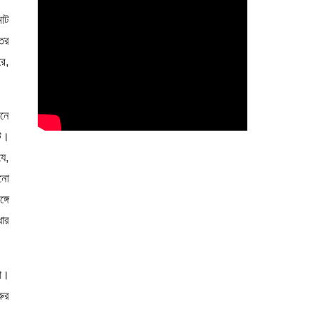
াট
তর
রে,
িনে
ে।
যে,
োনো
গে
ধার
ো।
রুর