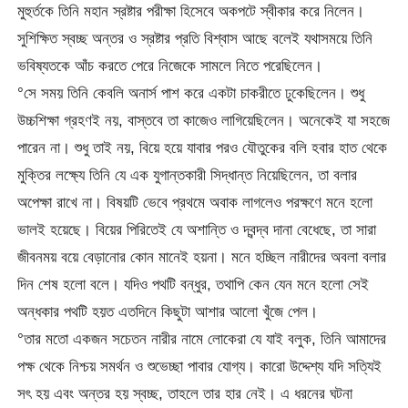
মুহুর্তকে তিনি মহান স্রষ্টার পরীক্ষা হিসেবে অকপটে স্বীকার করে নিলেন।
সুশিক্ষিত স্বচ্ছ অন্তর ও স্রষ্টার প্রতি বিশ্বাস আছে বলেই যথাসময়ে তিনি
ভবিষ্যতকে আঁচ করতে পেরে নিজেকে সামলে নিতে পরেছিলেন।
°সে সময় তিনি কেবলি অনার্স পাশ করে একটা চাকরীতে ঢুকেছিলেন। শুধু
উচ্চশিক্ষা গ্রহণই নয়, বাস্তবে তা কাজেও লাগিয়েছিলেন। অনেকেই যা সহজে
পারেন না। শুধু তাই নয়, বিয়ে হয়ে যাবার পরও যৌতুকের বলি হবার হাত থেকে
মুক্তির লক্ষ্যে তিনি যে এক যুগান্তকারী সিদ্ধান্ত নিয়েছিলেন, তা বলার
অপেক্ষা রাখে না। বিষয়টি ভেবে প্রথমে অবাক লাগলেও পরক্ষণে মনে হলো
ভালই হয়েছে। বিয়ের পিরিতেই যে অশান্তি ও দ্বন্দ্ব দানা বেধেছে, তা সারা
জীবনময় বয়ে বেড়ানোর কোন মানেই হয়না। মনে হচ্ছিল নারীদের অবলা বলার
দিন শেষ হলো বলে। যদিও পথটি বন্ধুর, তথাপি কেন যেন মনে হলো সেই
অন্ধকার পথটি হয়ত এতদিনে কিছুটা আশার আলো খুঁজে পেল।
°তার মতো একজন সচেতন নারীর নামে লোকেরা যে যাই বলুক, তিনি আমাদের
পক্ষ থেকে নিশ্চয় সমর্থন ও শুভেচ্ছা পাবার যোগ্য। কারো উদ্দেশ্য যদি সত্যিই
সৎ হয় এবং অন্তর হয় স্বচ্ছ, তাহলে তার হার নেই। এ ধরনের ঘটনা