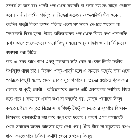
সম্পর্ক না করে বরং পাত্রী পক্ষ থেকে সরাসরি না বলার মত সৎ সাহস দেখাতে
হবে। নারীরা যতদিন পর্যন্ত না নিজেরা সচেতন ও আত্মনির্ভরশীল হবেন,
ততদিন পাত্রী কিংবা তাদের পরিবার এরূপ সৎ সাহস দেখাতে পারবেন না।
°আরকেটি বিষয় হলো, উভয় অভিভাবকের পক্ষ থেকে বিয়ের কথা পাকাপাকি
করার আগে ছেলে-মেয়ের মাঝে কিছু সময়ের জন্য সাক্ষাৎ ও ভাব বিনিময়ের
ব্যবস্থা করা উচিত।
তবে এ সময় আশেপাশে একটু ব্যবধানে ভাই-বোন বা কোন নিকট আত্মীয়
উপস্থিত থাকা চাই। বিচক্ষণ পাত্র-পাত্রী হলে এ সময়ের মধ্যেই তারা একে
অপরকে কিছুটা হলেও জেনে নেবার সুযোগ পাবেন।তাদের মতামত প্রকাশের
ক্ষেত্রে যা খুবই জরুরী। অভিভাবকের জন্যও এটি একপ্রকার স্বস্তির বিষয়
হতে পারে। সবশেষে একটা কথা না বললেই নয়, যৌতুক প্রথাকে নির্মূল
করতে চাইলে অন্তত বিয়ের সময় গিফট্-টিফট্ লেন-দেনের ব্যাপারে হিসেব-
নিকেশের কালচারটাও দয়া করে বন্ধ করা দরকার। কারণ এসব কালচারই
শেষে সমাজের অন্ত্রে আলসার হয়ে দেখা দেয়। ধীরে ধীরে তা ক্যন্সারের রূপও
ধারন করতে পারে বৈকি। কথাটা ভেবে দেখবেন কিন্তু।