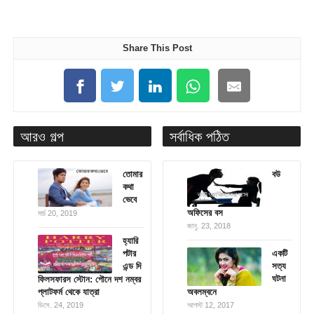
Share This Post
আরও গল্প
সর্বাধিক পঠিত
তোমার
বউ
কথা
ভেবে
অফিসের বস
মার্চ 20, 2019
জানু. 23, 2018
হ্যারি
পটার
একটি
এন্ড দি
সত্য
ঘটনা
ফিলসফারস স্টোন: পৌনে দশ নম্বর
প্লাটফর্ম থেকে যাত্রা
অবলম্বনে
ডিসে. 24, 2019
আগস্ট 12, 2017