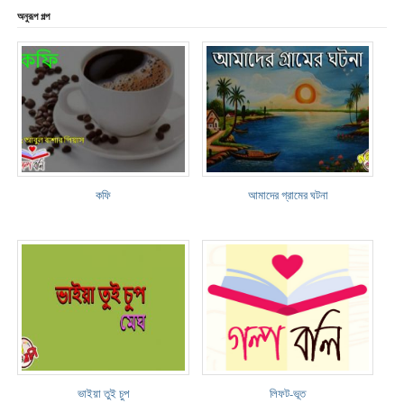
অনুরূপ গল্প
কফি
আমাদের গ্রামের ঘটনা
ভাইয়া তুই চুপ
লিফট-ভূত