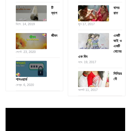
টি
বাসর
ব্যাগ
রাত
ডিসে. 14, 2019
জুন 17, 2017
জীবন
একটি
ভাই ও
একটি
বোনের
সেপ্টে. 23, 2020
এক দিন
নভে. 19, 2017
সিনিয়র
বৌ
পাসওয়ার্ড
ফেব্রু. 6, 2020
আগস্ট 11, 2017