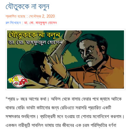
যৌতুককে না বলুন
প্রকাশিত হয়েছে : সেপ্টেম্বর 2, 2020
গল্প লিখেছেন :
ডা. মো. মাহফুজুল হোসেন
°প্রায় ৮ বছর আগের কথা। অফিস থেকে বাসায় ফেরার পথে জ্যামে আটকে
থাকার বোরিং ভাবটা কাটানোর জন্য রেডিওতে সরাসরি প্রচারিত একটি
সক্ষাৎকার শুনছিলাম। ব্যতিক্রমী মনে হওয়ায় তা শোনায় মনোনিবেশ করলাম।
একজন নারীকন্ঠি সাবলিল ভাষায় তার জীবনের এক চরম পরিস্থিতির বর্ণনা