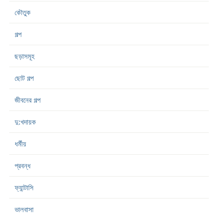
কৌতুক
গল্প
ছড়াসমূহ
ছোট গল্প
জীবনের গল্প
দু:খদায়ক
ধর্মীয়
প্রবন্ধ
ফ্যান্টাসি
ভালবাসা