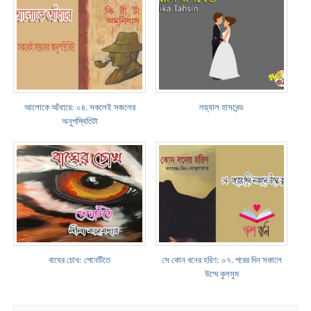
আলোকে আঁধারে: ০৪. সকলেই সজলের
লয়্যাল হাসবেন্ড
অনুপস্থিতিটা
বাঘের চোখ: পেনেটিতে
সে কোন বনের হরিণ: ০৭. পরের দিন সকালে
উম্মে কুলসুম