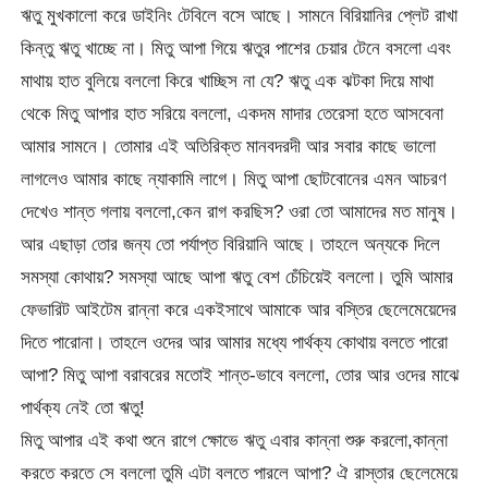
ঋতু মুখকালো করে ডাইনিং টেবিলে বসে আছে। সামনে বিরিয়ানির প্লেট রাখা
কিন্তু ঋতু খাচ্ছে না। মিতু আপা গিয়ে ঋতুর পাশের চেয়ার টেনে বসলো এবং
মাথায় হাত বুলিয়ে বললো কিরে খাচ্ছিস না যে? ঋতু এক ঝটকা দিয়ে মাথা
থেকে মিতু আপার হাত সরিয়ে বললো, একদম মাদার তেরেসা হতে আসবেনা
আমার সামনে। তোমার এই অতিরিক্ত মানবদরদী আর সবার কাছে ভালো
লাগলেও আমার কাছে ন্যাকামি লাগে। মিতু আপা ছোটবোনের এমন আচরণ
দেখেও শান্ত গলায় বললো,কেন রাগ করছিস? ওরা তো আমাদের মত মানুষ।
আর এছাড়া তোর জন্য তো পর্যাপ্ত বিরিয়ানি আছে। তাহলে অন্যকে দিলে
সমস্যা কোথায়? সমস্যা আছে আপা ঋতু বেশ চেঁচিয়েই বললো। তুমি আমার
ফেভারিট আইটেম রান্না করে একইসাথে আমাকে আর বস্তির ছেলেমেয়েদের
দিতে পারোনা। তাহলে ওদের আর আমার মধ্যে পার্থক্য কোথায় বলতে পারো
আপা? মিতু আপা বরাবরের মতোই শান্ত-ভাবে বললো, তোর আর ওদের মাঝে
পার্থক্য নেই তো ঋতু!
মিতু আপার এই কথা শুনে রাগে ক্ষোভে ঋতু এবার কান্না শুরু করলো,কান্না
করতে করতে সে বললো তুমি এটা বলতে পারলে আপা? ঐ রাস্তার ছেলেমেয়ে