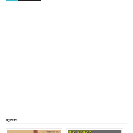
অনুরূপ গল্প