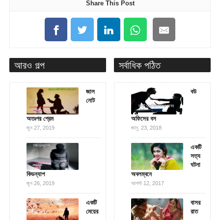
Share This Post
আরও গল্প
সর্বাধিক পঠিত
জাল
বউ
নোট
অতঃপর প্রেম
অফিসের বস
জুন 27, 2019
জানু. 23, 2018
একটি
সত্য
ঘটনা
কিডন্যাপ
অবলম্বনে
জুন 26, 2019
আগস্ট 12, 2017
একটি
বাসর
মেয়ের
রাত