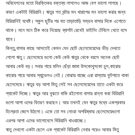
অধিবেশনের মতো বিরক্তিকর বক্তব্য লাগলেও আজ বেশ ভালো লাগছে।
কারণ একটাই বিরিয়ানি। ঋতুর শত ঘন্টার মন খারাপের মন ভালো করার জন্য
বিরিয়ানিই যথেষ্ট। স্কুল ছুটির পর যত তাড়াতাড়ি সম্ভব বাসার দিকে এগোতে
থাকে। মনে মনে ঠিক করে নিয়েছে ব্যাগটা রেখেই ডাইনিং টেবিলে খেতে বসে
যাবে।
কিন্তু,বাসার কাছে আসতেই কেমন যেন ছোট ছেলেমেয়েদের ভীড় দেখতে
পেলো ঋতু। ছেলেমেয়ে গুলো কেউ কেউ ঋতুর থেকে বয়সে অনেক ছোট
আবার কেউ বড়। সবার গায়ে মলিন ছেঁড়া জামা উসকোখুসকো চুল,কারোর
কারোর পায়ে আবার স্যান্ডেলও নেই। বোঝায় যাচ্ছে এরা রাস্তায় ফুটপাতে থাকা
ছেলেমেয়ে। ঋতুর বড় আপা মিতু সেই সব ছেলেমেয়েদের হাতে একটা করে
প্যাকেট দিচ্ছে। ঋতুর আর বুঝতে বাকি রইলোনা বাসায় রান্না করা বিরিয়ানি
গুলো আপা ওদের বিতরণ করছেন। আর তখনই যেন ঋতুর মধ্যে একপ্রকার
হিংস্রতা জেগে উঠলো। একে তো সব নোংরা অপরিষ্কার ছেলেমেয়েগুলো
এরপর আপা এদের ভালোবেসে বিরিয়ানি খাওয়াচ্ছে।
ঋতু দেখলো একটা ছেলে এক প্যাকেট বিরিয়ানি নেবার পরেও আবার মিতু