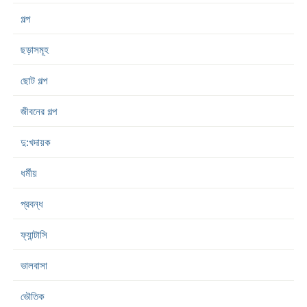
গল্প
ছড়াসমূহ
ছোট গল্প
জীবনের গল্প
দু:খদায়ক
ধর্মীয়
প্রবন্ধ
ফ্যান্টাসি
ভালবাসা
ভৌতিক