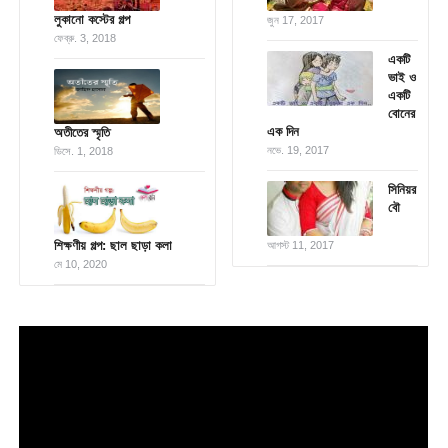
লুকানো কস্টের গল্প
জুন 17, 2017
ফেব্রু. 3, 2018
একটি
ভাই ও
একটি
বোনের
এক দিন
অতীতের স্মৃতি
নভে. 19, 2017
ডিসে. 1, 2018
সিনিয়র
বৌ
শিক্ষণীয় গল্প: ছাল ছাড়া কলা
আগস্ট 11, 2017
মে 10, 2020