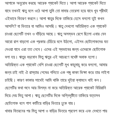
আপাকে অনুরোধ করছে আরেক প্যাকেট দিতে। আপা আরেক প্যাকেট দিতে
যাবে তখনই ঋতু বলে ওঠে আপা তুমি তো মাদার তেরেসা হয়ে যাবে খুব শ্রীঘই
এইভাবে বিতরণ করলে। আপা ঋতুর দিকে তাকিয়ে হেসে বললো তুই কখন
আসলি? যা ভিতরে যা আমিও আসছি। ঋতু দেখলো অতিরিক্ত এক প্যাকেট
চাওয়া ছেলেটি তখন ও দাঁড়িয়ে আছে। ঋতু অসম্ভব রেগে ছিলো এবার যেন
আরো রাগ বাড়লো এক প্রকার চেঁচিয়ে বলে উঠলো, এইসব ছোটলোকদের যত
দেওয়া যাবে এরা তত নেবে। এদের এই স্বভাবের জন্য এদেরকে ছোটলোক
বলা হয়। ঋতুর বড়বোন মিতু ঋতুর এই আচরণে যথেষ্ট অবাক হলো।
অতিরিক্ত এক প্যাকেট বেশি চাওয়া ছেলেটি মুখ কাচুমাচু করে বললো, আমার
জন্য চাই নাই ঐ রাস্তার শেষের গলিতে এক পঙ্গু কাকা ভিক্ষা করে তার লাইগা
চাইছি। কারণ কাকার সাথেই আমি থাকি তারে থুইয়া ক্যামনে খাই কন।
ছেলেটির কথা শুনে আর বিলম্ব না করে অতিরিক্ত আরেক প্যাকেট বিরিয়ানি
দিয়ে দেয় মিতু আপা। ঋতু ছেলেটির দিকে অগ্নিদৃষ্টিতে তাকিয়ে যত্তসব
ছোটলোক বলে পাশ কাটিয়ে বাড়ির ভিতরে ঢুকে যায়।
খাবার বিতরনের পর মিতু আপা ও বাড়ির ভিতরে প্রবেশ করে এবং দেখতে পায়